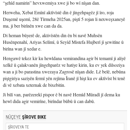
“şehîd namirin” hevxwemiya xwe ji bo wî nîşan dan.
Herweha, Xebat Emînî aktîvîstê din ê jîngehpagêz jî îro, roja
Duşemê uşemî, 28ê Tîrmeha 2025an, piştî 5 rojan li nexweşxaneyê
ma, ji ber birînên xwe can da da.
Di heman bûyerê de, aktivîstên din ên bi navê Muhsên
Husênpenahî, Ariyas Selîmî, û Seyîd Mistefa Hujberî jî şewitîne û
birîna wan jî xedar e.
Hengawê tekez kir ku hewldana vemirandina agir bi temamî ji aliyê
xelkê û çalakvanên jîngehparêz ve hatiye kirin, ku ev yek dilsoziya
wan a ji bo parastina xwezaya Zagrosê nîşan dide. Lê belê, nebûna
piştgiriya saziyên fermî yên rejîma Îranê jî hişt ku ev aktîvîst bi tenê
di vê xebata xeternak de bixebitin.
Ji bilî van, parêzerekî pispor ê bi navê Hemîd Mûradî jî dema ku
hewl dida agir vemirîne, birîndar bûbû û can dabû.
NÛÇEYE
ŞÎROVE BIKE