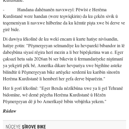
- Handana dahênanên navxweyî: Pêwîst e Herêma
Kurdistanê were handan (were teşwîqkirin) da ku çekên sivik û
teqemeniyan li navxwe hilberîne da ku kêmtir pişta xwe bi derve ve
girê bide.
Di dawiya lêkolînê de ku wekî encam û kurte hatiye nivîsandin,
hatiye gotin: "Pêşmergeyan selmandiye ku hevparekî bibandor in lê
dabeşbûna siyasî rêgira herî mezin a li ber bipêşketina wan e. Eger
çaksazî heta sala 2026an bi ser bikevin û fermandariyeke niştimanî
ya yekgirtî pêk bê, Amerîka dikare hevpariya xwe bigihîne asteke
bilindtir û Pêşmergeyan bike artêşeke serdemî ku karibin sînorên
Herêma Kurdistanê li hemberî her gefa derve biparêzin."
Her li gorî lêkolînê: "Eger Bexda nêzîkbûna xwe ya li gel Tehranê
bidomîne, wê demê pêgeha Herêma Kurdistanê û Hêzên
Pêşmergeyan dê ji bo Amerîkayê bibin vebijêrka yekem."
Rûdaw
NÛÇEYE
ŞÎROVE BIKE