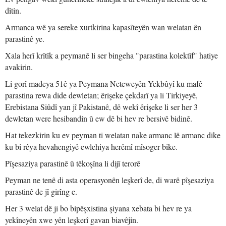
dîtin.
Armanca wê ya sereke xurtkirina kapasîteyên wan welatan ên
parastinê ye.
Xala herî krîtîk a peymanê li ser bingeha "parastina kolektîf" hatiye
avakirin.
Li gorî madeya 51ê ya Peymana Neteweyên Yekbûyî ku mafê
parastina rewa dide dewletan; êrişeke çekdarî ya li Tirkiyeyê,
Erebistana Siûdî yan jî Pakistanê, dê wekî êrişeke li ser her 3
dewletan were hesibandin û ew dê bi hev re bersivê bidinê.
Hat tekezkirin ku ev peyman ti welatan nake armanc lê armanc dike
ku bi rêya hevahengiyê ewlehiya herêmî mîsoger bike.
Pîşesaziya parastinê û têkoşîna li dijî terorê
Peyman ne tenê di asta operasyonên leşkerî de, di warê pîşesaziya
parastinê de jî girîng e.
Her 3 welat dê ji bo bipêşxistina şiyana xebata bi hev re ya
yekîneyên xwe yên leşkerî gavan biavêjin.