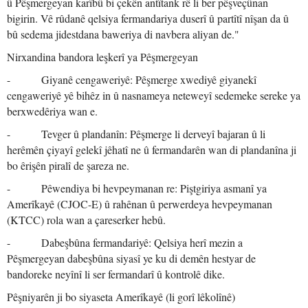
û Pêşmergeyan karîbû bi çekên antîtank rê li ber pêşveçûnan
bigirin. Vê rûdanê qelsiya fermandariya duserî û partîtî nîşan da û
bû sedema jidestdana baweriya di navbera aliyan de."
Nirxandina bandora leşkerî ya Pêşmergeyan
- Giyanê cengaweriyê: Pêşmerge xwediyê giyanekî
cengaweriyê yê bihêz in û nasnameya neteweyî sedemeke sereke ya
berxwedêriya wan e.
- Tevger û plandanîn: Pêşmerge li derveyî bajaran û li
herêmên çiyayî gelekî jêhatî ne û fermandarên wan di plandanîna ji
bo êrişên piralî de şareza ne.
- Pêwendiya bi hevpeymanan re: Piştgiriya asmanî ya
Amerîkayê (CJOC-E) û rahênan û perwerdeya hevpeymanan
(KTCC) rola wan a çareserker hebû.
- Dabeşbûna fermandariyê: Qelsiya herî mezin a
Pêşmergeyan dabeşbûna siyasî ye ku di demên hestyar de
bandoreke neyînî li ser fermandarî û kontrolê dike.
Pêşniyarên ji bo siyaseta Amerîkayê (li gorî lêkolînê)