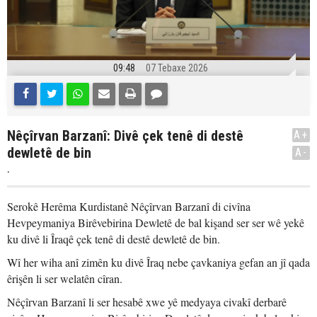
09:48
07 Tebaxe 2026
Nêçîrvan Barzanî: Divê çek tenê di destê
A+
dewletê de bin
A-
.
Serokê Herêma Kurdistanê Nêçîrvan Barzanî di civîna
Hevpeymaniya Birêvebirina Dewletê de bal kişand ser ser wê yekê
ku divê li Îraqê çek tenê di destê dewletê de bin.
Wî her wiha anî zimên ku divê Îraq nebe çavkaniya gefan an jî qada
êrişên li ser welatên cîran.
Nêçîrvan Barzanî li ser hesabê xwe yê medyaya civakî derbarê