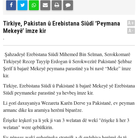
Tirkiye, Pakistan û Erebistana Siûdî ‘Peymana
A+
Mekeyê’ îmze kir
A-
.
Şahzadeyê Erebistana Siûdî Mihemed Bin Selman, Serokkomarê
Tirkiyeyê Recep Tayyîp Erdogan û Serokwezîrê Pakistanê Şehbaz
Şerîf li bajarê Mekeyê peymana parastinê ya bi navê “Meke” îmze
kir.
Tirkiye, Erebistana Siûdî û Pakistanê li bajarê Mekeyê yê Erebistana
Siûdî peymaneke parastinê ya hevbeş îmze kir.
Li gorî daxuyaniya Wezareta Karên Derve ya Pakistanê, ev peyman
armanc dike ku aramiya herêmî biparêze.
Êrişeke leşkerî ya li yek ji van 3 welatan dê wekî "êrişeke li her 3
welatan" were qebûlkirin.
Ev pêngav wekî guherîneke stratejîk a di ewlehiya herêmê de tê