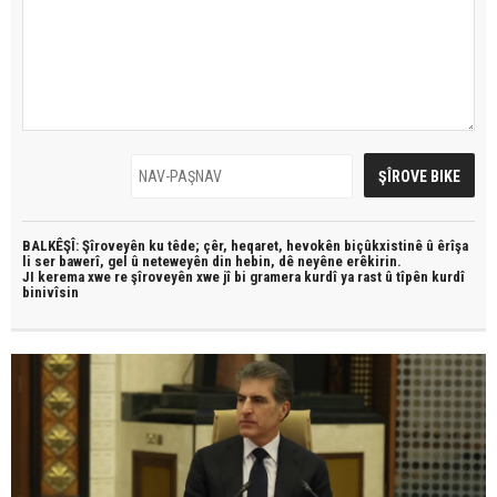
BALKÊŞÎ: Şîroveyên ku têde;
çêr, heqaret, hevokên biçûkxistinê û êrîşa
li ser bawerî, gel û neteweyên din hebin,
dê neyêne erêkirin.
JI kerema xwe re şîroveyên xwe jî bi
gramera kurdî
ya rast û
tîpên kurdî
binivîsin