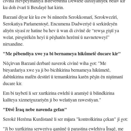
civîna Hevpeymaniya Birêvebirina Dewletê daxuyaniyek belav kir
ku doh êvarî li Bexdayê hat kirin.
Barzanî diyar kir ku ew bi nûnerên Serokkomarî, Serokwezîrî,
Serokatiya Parlamentoyê, Encumena Dadweriyê û serkirdeyên
aliyên siyasî re hatine ba hev û wan di civînê de “rewşa giştî ya
welat, pirsgirêkên heyî û pêşhatên herêmî û navneteweyî”
nirxandine.
"Me pêbendiya xwe ya bi bernameya hikûmetê ducare kir"
Nêçîrvan Barzanî derbarê naverok civînê wiha got: "Me
biryardariya xwe ya ji bo bicihkirina bernameya hikûmetê,
dabînkirina mafên destûrî û temamkirina karên pêşîn ên niştimanî
ducare kir.
Em bi taybetî li ser xurtkirina ewlehî û aramiyê û bilindkirina
kalîteya xizmetguzariyên ji bo welatiyan rawestiyan."
"Divê Îraq nebe navenda gefan"
Serokê Herêma Kurdistanê li ser mijara "kontrolkirina çekan" jî got:
"Ji bo xurtkirina serweriya qanûnê û parastina ewlehiya Îraqê, me