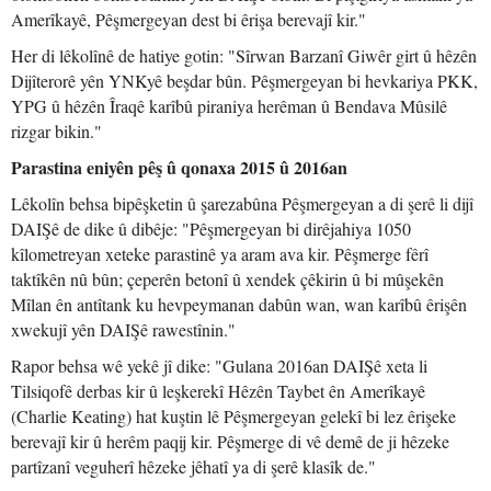
Amerîkayê, Pêşmergeyan dest bi êrişa berevajî kir."
Her di lêkolînê de hatiye gotin: "Sîrwan Barzanî Giwêr girt û hêzên
Dijîterorê yên YNKyê beşdar bûn. Pêşmergeyan bi hevkariya PKK,
YPG û hêzên Îraqê karîbû piraniya herêman û Bendava Mûsilê
rizgar bikin."
Parastina eniyên pêş û qonaxa 2015 û 2016an
Lêkolîn behsa bipêşketin û şarezabûna Pêşmergeyan a di şerê li dijî
DAIŞê de dike û dibêje: "Pêşmergeyan bi dirêjahiya 1050
kîlometreyan xeteke parastinê ya aram ava kir. Pêşmerge fêrî
taktîkên nû bûn; çeperên betonî û xendek çêkirin û bi mûşekên
Mîlan ên antîtank ku hevpeymanan dabûn wan, wan karîbû êrişên
xwekujî yên DAIŞê rawestînin."
Rapor behsa wê yekê jî dike: "Gulana 2016an DAIŞê xeta li
Tilsiqofê derbas kir û leşkerekî Hêzên Taybet ên Amerîkayê
(Charlie Keating) hat kuştin lê Pêşmergeyan gelekî bi lez êrişeke
berevajî kir û herêm paqij kir. Pêşmerge di vê demê de ji hêzeke
partîzanî veguherî hêzeke jêhatî ya di şerê klasîk de."