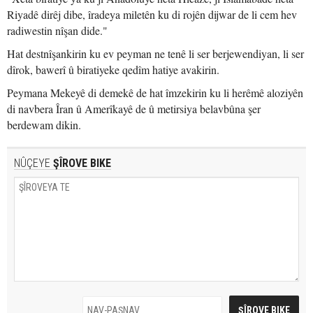
Riyadê dirêj dibe, îradeya miletên ku di rojên dijwar de li cem hev
radiwestin nîşan dide."
Hat destnîşankirin ku ev peyman ne tenê li ser berjewendiyan, li ser
dîrok, bawerî û biratiyeke qedîm hatiye avakirin.
Peymana Mekeyê di demekê de hat îmzekirin ku li herêmê aloziyên
di navbera Îran û Amerîkayê de û metirsiya belavbûna şer
berdewam dikin.
NÛÇEYE
ŞÎROVE BIKE