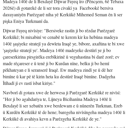
Madeya 140ê de li Bexdayê Dijwar Fayeq îro (Pêncşem, 6ê Tebaxa
2026ê) di gotarekê de li ser tora civakî ya Facebookê bersiva
daxuyaniyên Parêzgarê niha yê Kerkûkê Mihemed Seman ên li ser
pişka Eniya Turkmanî da.
Dijwar Fayeq nivîsiye: "Bersiveke rastîn ji bo rêzdar Parêzgarê
Kerkûkê; bi mixabinî ve cenabê te kerem kir ku hebûna madeya
140ê şaşiyeke stratejî ya dewleta Iraqê ye, bibore, axaftina te bi xwe
'şaşiyeke stratejî ye'. Madeya 140ê madeyeke destûrî ye ji bo
çareserkirina pirsgirêka erebîkirinê û veguhastina bi darê zorê; ev
made rêçareser e û tenê ji bo Kurdan nîne, belku ji bo hemî
pêkhateyan e li seranserê Iraqê. Ew madeya zindî ye û dê her
bimîne û kar pê tê kirin heta ku destûrê Iraqê bimîne. Dadgeha
Îtîhadî jî ev rastî îsbat kiriye."
Navborî di gotara xwe de herwesa ji Parêzgarê Kerkûkê re nivîsî:
"Her ji bo agahdariya te, Lijneya Bicihanîna Madeya 140ê li
Bexdayê li ser xebatên xwe berdewam e û nûnerên Turkman, Ereb
û Kurdên Kerkûkê tê de hene; baregeha nivîsîngeha madeya 140ê li
Kerkûkê di avahiya kevn a Parêzgeha Kerkûkê de ye."