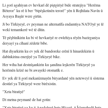
Li gorî agahiyan ev hevkarî dê piştgiriyê bide stratejiya "Herêma
Bêteror" ku rê li ber “bipêşketinên terorê” yên li Rojhilata Navîn û
Asyaya Başûr were girtin.
Ji bo Tirkiyeyê, ev peyman ne alternatîfa endamtiya NATOyê ye lê
wekî temamkerê wê tê dîtin.
Tê pêşbînîkirin ku bi vê hevkariyê re ewlehiya rêyên bazirganiya
deryayî ya cîhanî zêdetir bibe.
Hat diyarkirin ku ev yek dê bandoreke erênî li hinardekirin û
dabînkirina enerjiyê ya Tirkiyeyê bike.
Her wiha hat destnîşankirin ku şandina leşkerên Tirkiyeyê ya
herêmên krîzê ne bi awayekî otomatîk e.
Ev yek dê li gorî mekanîzmayên biryardanê yên neteweyî û sîstema
destûrî ya Tirkiyeyê were birêxistin.
"Xeta biratiyê"
Di metna peymanê de hat gotin:
"Xeta biratiyê ya ku ji Anadoluyê heta Hîcazê, ji Îslamabadê heta