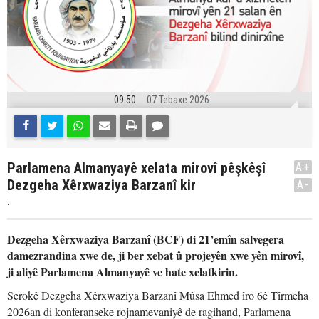
09:50
07 Tebaxe 2026
Parlamena Almanyayê xelata mirovî pêşkêşî
A+
Dezgeha Xêrxwaziya Barzanî kir
A-
.
Dezgeha Xêrxwaziya Barzanî (BCF) di 21’emîn salvegera
damezrandina xwe de, ji ber xebat û projeyên xwe yên mirovî,
ji aliyê Parlamena Almanyayê ve hate xelatkirin.
Serokê Dezgeha Xêrxwaziya Barzanî Mûsa Ehmed îro 6ê Tîrmeha
2026an di konferanseke rojnamevaniyê de ragihand, Parlamena