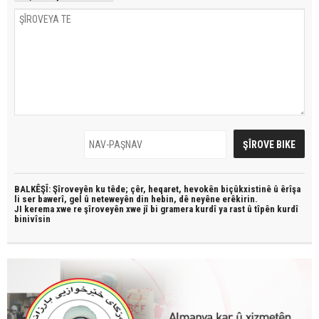
BALKÊŞÎ: Şîroveyên ku têde;
çêr, heqaret, hevokên biçûkxistinê û êrîşa
li ser bawerî, gel û neteweyên din hebin,
dê neyêne erêkirin.
JI kerema xwe re şîroveyên xwe jî bi
gramera kurdî
ya rast û
tîpên kurdî
binivîsin