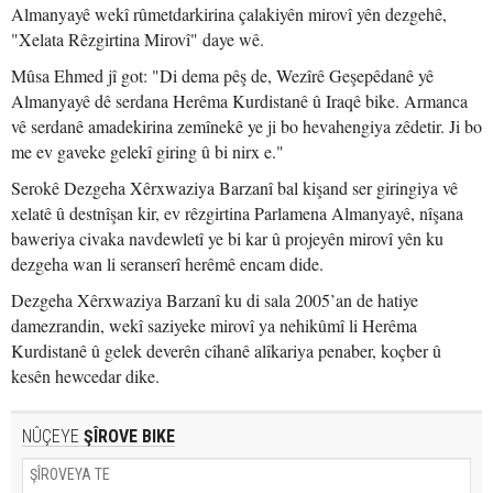
Almanyayê wekî rûmetdarkirina çalakiyên mirovî yên dezgehê,
"Xelata Rêzgirtina Mirovî" daye wê.
Mûsa Ehmed jî got: "Di dema pêş de, Wezîrê Geşepêdanê yê
Almanyayê dê serdana Herêma Kurdistanê û Iraqê bike. Armanca
vê serdanê amadekirina zemînekê ye ji bo hevahengiya zêdetir. Ji bo
me ev gaveke gelekî giring û bi nirx e."
Serokê Dezgeha Xêrxwaziya Barzanî bal kişand ser giringiya vê
xelatê û destnîşan kir, ev rêzgirtina Parlamena Almanyayê, nîşana
baweriya civaka navdewletî ye bi kar û projeyên mirovî yên ku
dezgeha wan li seranserî herêmê encam dide.
Dezgeha Xêrxwaziya Barzanî ku di sala 2005’an de hatiye
damezrandin, wekî saziyeke mirovî ya nehikûmî li Herêma
Kurdistanê û gelek deverên cîhanê alîkariya penaber, koçber û
kesên hewcedar dike.
NÛÇEYE
ŞÎROVE BIKE