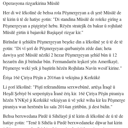
Operasyona rizgarkirina Mûsilê
Her di wê lêkolînê de behsa rola Pêşmergeyan a di şerê Mûsilê de
tê kirin û tê de hatiye gotin: "Di standina Mûsilê de roleke girîng a
Pêşmergeyan a piştgiriyê hebu. Rêyên stratejîk ên bakur û rojhilatê
Mûsilê girtin û bajarokê Başîqayê rizgar kir."
Birîndar û şehîdên Pêşmergeyan beşeke din a lêkolînê ye û tê de tê
gotin: "Di vî şerî de Pêşmergeyan qurbaniyên zêde dan; heta
dawiya şerê Mûsilê nêzîkî 2 hezar Pêşmergeyan şehîd bûn û 12
hezarên din jî birîndar bûn. Fermandarên leşkerî yên Amerîkayê,
Pêşmerge wekî yek ji baştirîn hêzên Rojhilata Navîn wesif kirine."
Êrişa 16ê Çiriya Pêşîn a 2016an û vekişîna ji Kerkûkê
Li gorî lêkolînê: "Piştî referandûma serxwebûnê, artêşa Îraqê û
Heşdî Şebiyê bi serperiştiya Îranê êriş kir. 16ê Çiriya Pêşîn piraniya
hêzên YNKyê ji Kerkûkê vekişiyan û vê yekê wiha kir ku Pêşmerge
piraniya wan herêmên ku sala 2014an girtibûn, ji dest bidin."
Behsa berxwedana Pirdê û Sihêlayê jî tê kirin di lêkolînê de û tê de
hatiye gotin: "Tenê li Sihêla û Pirdê berxwedaneke dijwar hat kirin