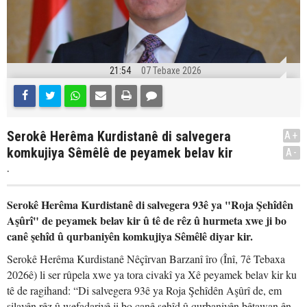
21:54
07 Tebaxe 2026
Serokê Herêma Kurdistanê di salvegera
A+
komkujiya Sêmêlê de peyamek belav kir
A-
.
Serokê Herêma Kurdistanê di salvegera 93ê ya "Roja Şehîdên
Aşûrî" de peyamek belav kir û tê de rêz û hurmeta xwe ji bo
canê şehîd û qurbaniyên komkujiya Sêmêlê diyar kir.
Serokê Herêma Kurdistanê Nêçîrvan Barzanî îro (Înî, 7ê Tebaxa
2026ê) li ser rûpela xwe ya tora civakî ya Xê peyamek belav kir ku
tê de ragihand: “Di salvegera 93ê ya Roja Şehîdên Aşûrî de, em
silavên rêz û wefadariyê ji bo canê şehîd û qurbaniyên bêtawan ên