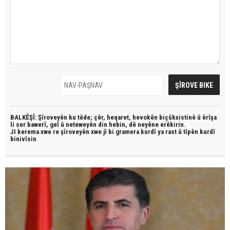
BALKÊŞÎ: Şîroveyên ku têde;
çêr, heqaret, hevokên biçûkxistinê û êrîşa
li ser bawerî, gel û neteweyên din hebin,
dê neyêne erêkirin.
JI kerema xwe re şîroveyên xwe jî bi
gramera kurdî
ya rast û
tîpên kurdî
binivîsin