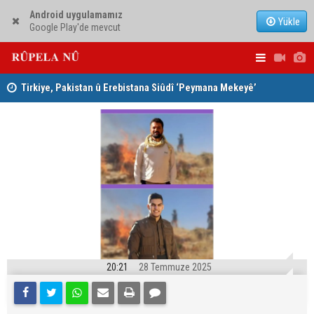
Android uygulamamız
Yükle
Google Play'de mevcut
Tirkiye, Pakistan û Erebistana Siûdî ‘Peymana Mekeyê’
Lêkolîna n
îmze kir
girîng e û 
20:21
28 Temmuze 2025