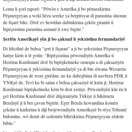
Loma li gorî raporê: "Pêwîst e Amerîka ji bo pênasekirina
Pêşmergeyan a wekî hêza sereke ya berpirsyar di parastina sînoran
de fişarê bike. Divê ev hewldan dabînkirina çekên girantir û
bipêşxistina parastina asmanî li xwe bigire."
Şertên Amerîkayê yên ji bo çaksazî û yekxistina fermandariyê
Di lêkolînê de behsa "şert û fişaran" a ji bo yekxistina Pêşmergeyan
hatiye kirin û tê gotin: "Bipêşxistina pêwendiyên Amerîka û
Herêma Kurdistanê divê bi bipêşketineke rasteqîn a di çaksaziyên
Pêşmergeyan û yekxistina fermandariyê ya di bin sîwana Wezareta
Pêşmergeyan de were girêdan, ne ku dabeşbûna di navbera PDK û
YNKyê de. Tevî ku bi salan e behsa çaksaziyê tê kirin jî, Herêma
Kurdistanê bipêşketineke kêm bi dest xistiye. Pêwendiyên kûr ên li
gel Herêma Kurdistanê divê dilgiraniyên Tirkiye û hikûmeta
Bexdayê jî li ber çavan bigirin. Eger Bexda hewandina komên
çekdar û karkirina li dijî berjewendiyên Amerîkayê bi rêya Tehranê
bidomîne, wê demê dê sedemên bihêzkirina Pêşmergeyan zêdetir
bibin."