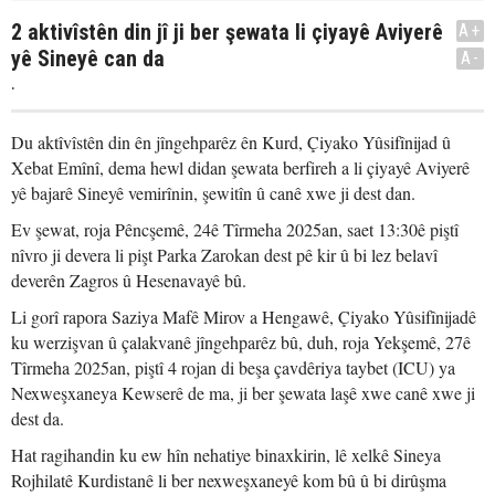
2 aktivîstên din jî ji ber şewata li çiyayê Aviyerê
A+
yê Sineyê can da
A-
.
Du aktîvîstên din ên jîngehparêz ên Kurd, Çiyako Yûsifînijad û
Xebat Emînî, dema hewl didan şewata berfireh a li çiyayê Aviyerê
yê bajarê Sineyê vemirînin, şewitîn û canê xwe ji dest dan.
Ev şewat, roja Pêncşemê, 24ê Tîrmeha 2025an, saet 13:30ê piştî
nîvro ji devera li pişt Parka Zarokan dest pê kir û bi lez belavî
deverên Zagros û Hesenavayê bû.
Li gorî rapora Saziya Mafê Mirov a Hengawê, Çiyako Yûsifînijadê
ku werzişvan û çalakvanê jîngehparêz bû, duh, roja Yekşemê, 27ê
Tîrmeha 2025an, piştî 4 rojan di beşa çavdêriya taybet (ICU) ya
Nexweşxaneya Kewserê de ma, ji ber şewata laşê xwe canê xwe ji
dest da.
Hat ragihandin ku ew hîn nehatiye binaxkirin, lê xelkê Sineya
Rojhilatê Kurdistanê li ber nexweşxaneyê kom bû û bi dirûşma