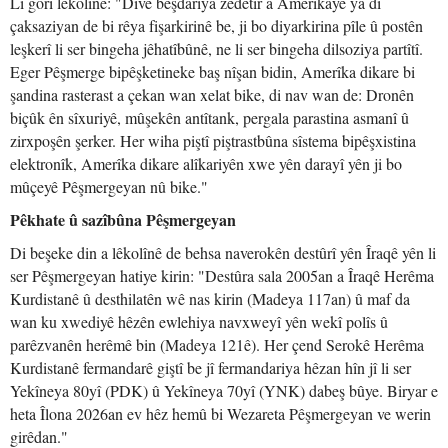
Li gorî lêkolînê: "Divê beşdariya zêdetir a Amerîkayê ya di
çaksaziyan de bi rêya fişarkirinê be, ji bo diyarkirina pîle û postên
leşkerî li ser bingeha jêhatîbûnê, ne li ser bingeha dilsoziya partîtî.
Eger Pêşmerge bipêşketineke baş nîşan bidin, Amerîka dikare bi
şandina rasterast a çekan wan xelat bike, di nav wan de: Dronên
biçûk ên sîxuriyê, mûşekên antîtank, pergala parastina asmanî û
zirxpoşên şerker. Her wiha piştî piştrastbûna sîstema bipêşxistina
elektronîk, Amerîka dikare alîkariyên xwe yên darayî yên ji bo
mûçeyê Pêşmergeyan nû bike."
Pêkhate û sazîbûna Pêşmergeyan
Di beşeke din a lêkolînê de behsa naverokên destûrî yên Îraqê yên li
ser Pêşmergeyan hatiye kirin: "Destûra sala 2005an a Îraqê Herêma
Kurdistanê û desthilatên wê nas kirin (Madeya 117an) û maf da
wan ku xwediyê hêzên ewlehiya navxweyî yên wekî polîs û
parêzvanên herêmê bin (Madeya 121ê). Her çend Serokê Herêma
Kurdistanê fermandarê giştî be jî fermandariya hêzan hîn jî li ser
Yekîneya 80yî (PDK) û Yekîneya 70yî (YNK) dabeş bûye. Biryar e
heta Îlona 2026an ev hêz hemû bi Wezareta Pêşmergeyan ve werin
girêdan."