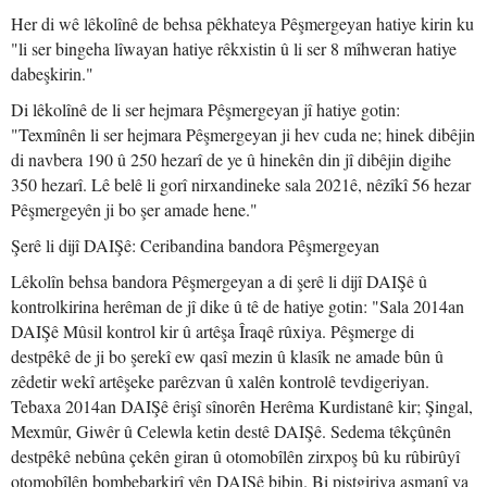
Her di wê lêkolînê de behsa pêkhateya Pêşmergeyan hatiye kirin ku
"li ser bingeha lîwayan hatiye rêkxistin û li ser 8 mîhweran hatiye
dabeşkirin."
Di lêkolînê de li ser hejmara Pêşmergeyan jî hatiye gotin:
"Texmînên li ser hejmara Pêşmergeyan ji hev cuda ne; hinek dibêjin
di navbera 190 û 250 hezarî de ye û hinekên din jî dibêjin digihe
350 hezarî. Lê belê li gorî nirxandineke sala 2021ê, nêzîkî 56 hezar
Pêşmergeyên ji bo şer amade hene."
Şerê li dijî DAIŞê: Ceribandina bandora Pêşmergeyan
Lêkolîn behsa bandora Pêşmergeyan a di şerê li dijî DAIŞê û
kontrolkirina herêman de jî dike û tê de hatiye gotin: "Sala 2014an
DAIŞê Mûsil kontrol kir û artêşa Îraqê rûxiya. Pêşmerge di
destpêkê de ji bo şerekî ew qasî mezin û klasîk ne amade bûn û
zêdetir wekî artêşeke parêzvan û xalên kontrolê tevdigeriyan.
Tebaxa 2014an DAIŞê êrişî sînorên Herêma Kurdistanê kir; Şingal,
Mexmûr, Giwêr û Celewla ketin destê DAIŞê. Sedema têkçûnên
destpêkê nebûna çekên giran û otomobîlên zirxpoş bû ku rûbirûyî
otomobîlên bombebarkirî yên DAIŞê bibin. Bi piştgiriya asmanî ya