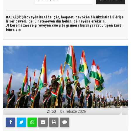
BALKÊŞÎ: Şîroveyên ku têde;
çêr, heqaret, hevokên biçûkxistinê û êrîşa
li ser bawerî, gel û neteweyên din hebin,
dê neyêne erêkirin.
JI kerema xwe re şîroveyên xwe jî bi
gramera kurdî
ya rast û
tîpên kurdî
binivîsin
21:50
07 Tebaxe 2026