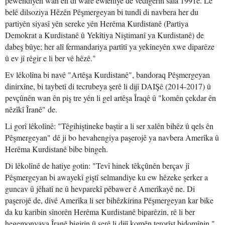
pêwendiyên wan ên di warê ewlehiyê de vedigerin sala 1991ê. Lê
belê dilsoziya Hêzên Pêşmergeyan bi tundî di navbera her du
partiyên siyasî yên sereke yên Herêma Kurdistanê (Partiya
Demokrat a Kurdistanê û Yekîtiya Niştimanî ya Kurdistanê) de
dabeş bûye; her alî fermandariya partîtî ya yekîneyên xwe diparêze
û ev jî rêgir e li ber vê hêzê."
Ev lêkolîna bi navê "Artêşa Kurdistanê", bandoraq Pêşmergeyan
dinirxîne, bi taybetî di tecrubeya şerê li dijî DAIŞê (2014-2017) û
pevçûnên wan ên piş tre yên li gel artêşa Îraqê û "komên çekdar ên
nêzîkî Îranê" de.
Li gorî lêkolînê: "Têgihiştineke baştir a li ser xalên bihêz û qels ên
Pêşmergeyan" dê ji bo hevahengiya paşerojê ya navbera Amerîka û
Herêma Kurdistanê bibe bingeh.
Di lêkolînê de hatiye gotin: "Tevî hinek têkçûnên berçav jî
Pêşmergeyan bi awayekî giştî selmandiye ku ew hêzeke şerker a
guncav û jêhatî ne û hevparekî pêbawer ê Amerîkayê ne. Di
paşerojê de, divê Amerîka li ser bihêzkirina Pêşmergeyan kar bike
da ku karibin sînorên Herêma Kurdistanê biparêzin, rê li ber
hegemonyaya Îranê bigirin û şerê li dijî komên terorîst bidomînin."