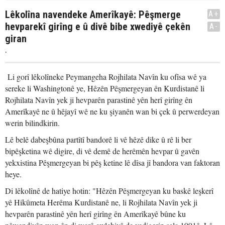
Lêkolîna navendeke Amerîkayê: Pêşmerge
A+
hevparekî girîng e û divê bibe xwediyê çekên
A-
giran
.
Li gorî lêkolîneke Peymangeha Rojhilata Navîn ku ofîsa wê ya
sereke li Washingtonê ye, Hêzên Pêşmergeyan ên Kurdistanê li
Rojhilata Navîn yek ji hevparên parastinê yên herî girîng ên
Amerîkayê ne û hêjayî wê ne ku şiyanên wan bi çek û perwerdeyan
werin bilindkirin.
Lê belê dabeşbûna partîtî bandorê li vê hêzê dike û rê li ber
bipêşketina wê digire, di vê demê de herêmên hevpar û gavên
yekxistina Pêşmergeyan bi pêş ketine lê dîsa jî bandora van faktoran
heye.
Di lêkolînê de hatiye hotin: "Hêzên Pêşmergeyan ku baskê leşkerî
yê Hikûmeta Herêma Kurdistanê ne, li Rojhilata Navîn yek ji
hevparên parastinê yên herî girîng ên Amerîkayê bûne ku