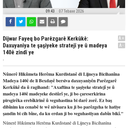
09:43
07 Tebaxe 2026
Dijwar Fayeq bo Parêzgarê Kerkûkê:
A+
Daxuyaniya te şaşiyeke stratejî ye û madeya
A-
140ê zindî ye
.
Nûnerê Hikûmeta Herêma Kurdistanê di Lijneya Bicihanîna
Madeya 140ê de li Bexdayê bersiva daxuyaniyên Parêzgarê
Kerkûkê da û ragihand: "Axaftina te şaşiyeke stratejî ye û
madeya 140ê madeyeke destûrî ye, ji bo çareserkirina
pirsgirêka erebîkirinê û veguhastina bi darê zorê. Ez baş
dibînim ku cenabê te wê nivîsara ku ji bo parêzgeha te hatiye
şandin bi cih bîne, da ku erdan ji bo veguhastiyan dabîn bikî."
Nûnerê Hikûmeta Herêma Kurdistanê di Lijneya Bicihanîna