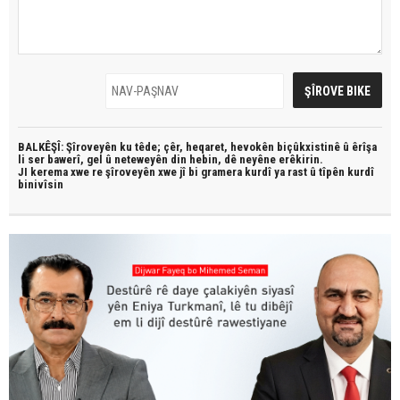
BALKÊŞÎ: Şîroveyên ku têde;
çêr, heqaret, hevokên biçûkxistinê û êrîşa
li ser bawerî, gel û neteweyên din hebin,
dê neyêne erêkirin.
JI kerema xwe re şîroveyên xwe jî bi
gramera kurdî
ya rast û
tîpên kurdî
binivîsin