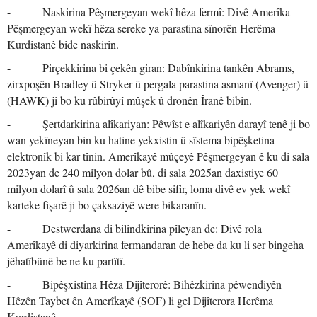
- Naskirina Pêşmergeyan wekî hêza fermî: Divê Amerîka
Pêşmergeyan wekî hêza sereke ya parastina sînorên Herêma
Kurdistanê bide naskirin.
- Pirçekkirina bi çekên giran: Dabînkirina tankên Abrams,
zirxpoşên Bradley û Stryker û pergala parastina asmanî (Avenger) û
(HAWK) ji bo ku rûbirûyî mûşek û dronên Îranê bibin.
- Şertdarkirina alîkariyan: Pêwîst e alîkariyên darayî tenê ji bo
wan yekîneyan bin ku hatine yekxistin û sîstema bipêşketina
elektronîk bi kar tînin. Amerîkayê mûçeyê Pêşmergeyan ê ku di sala
2023yan de 240 milyon dolar bû, di sala 2025an daxistiye 60
milyon dolarî û sala 2026an dê bibe sifir, loma divê ev yek wekî
karteke fişarê ji bo çaksaziyê were bikaranîn.
- Destwerdana di bilindkirina pîleyan de: Divê rola
Amerîkayê di diyarkirina fermandaran de hebe da ku li ser bingeha
jêhatîbûnê be ne ku partîtî.
- Bipêşxistina Hêza Dijîterorê: Bihêzkirina pêwendiyên
Hêzên Taybet ên Amerîkayê (SOF) li gel Dijîterora Herêma
Kurdistanê.