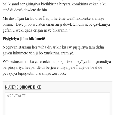
bal kişand ser girîngiya bicihkirina biryara komkirina çekan a ku
tenê di destê dewletê de bin.
Me destnîşan kir ku divê Îraq li herêmê wekî faktoreke aramiyê
bimîne. Divê ji bo welatên cîran an jî dewletên din nebe çavkaniya
gefan û wekî qada êrişan neyê bikaranîn."
Piştgiriya ji bo hikûmetê
Nêçîrvan Barzanî her wiha diyar kir ku ew piştgiriya tam didin
gavên hikûmetê yên ji bo xurtkirina aramiyê.
Wî destnîşan kir ku çareserkirina pirsgirêkên heyî ya bi hişmendiya
berpirsyariya hevpar dê di berjewendiya gelê Îraqê de be û dê
pêvajoya bipêşketin û aramiyê xurt bike.
NÛÇEYE
ŞÎROVE BIKE