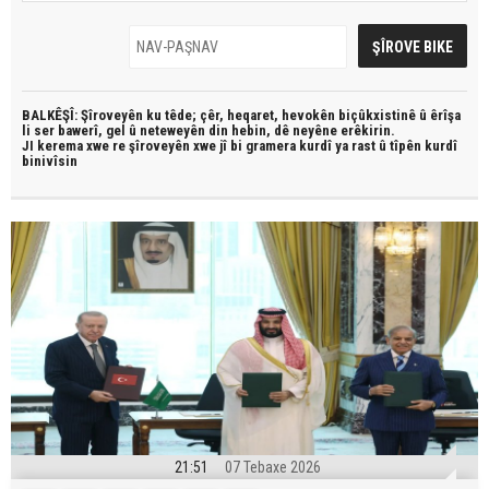
BALKÊŞÎ: Şîroveyên ku têde;
çêr, heqaret, hevokên biçûkxistinê û êrîşa
li ser bawerî, gel û neteweyên din hebin,
dê neyêne erêkirin.
JI kerema xwe re şîroveyên xwe jî bi
gramera kurdî
ya rast û
tîpên kurdî
binivîsin
21:51
07 Tebaxe 2026