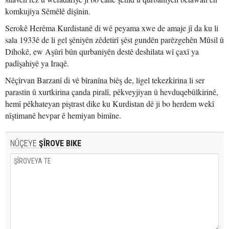
komkujiya Sêmêlê dişînin.
Serokê Herêma Kurdistanê di wê peyama xwe de amaje jî da ku li
sala 1933ê de li gel şêniyên zêdetirî şêst gundên parêzgehên Mûsil û
Dihokê, ew Aşûrî bûn qurbaniyên destê deshilata wî çaxî ya
padîşahiyê ya Iraqê.
Nêçîrvan Barzanî di vê bîranîna biêş de, ligel tekezkirina li ser
parastin û xurtkirina çanda piralî, pêkveyjiyan û hevduqebûlkirinê,
hemî pêkhateyan piştrast dike ku Kurdistan dê ji bo herdem wekî
nîştimanê hevpar ê hemiyan bimîne.
NÛÇEYE
ŞÎROVE BIKE