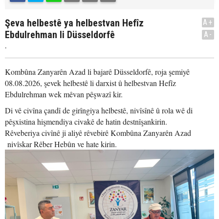
Şeva helbestê ya helbestvan Hefîz
A+
Ebdulrehman li Düsseldorfê
A-
.
Kombûna Zanyarên Azad li bajarê Düsseldorfê, roja şemiyê
08.08.2026, şevek helbestê li darxist û helbestvan Hefîz
Ebdulrehman wek mêvan pêşwazî kir.
Di vê civîna çandî de girîngiya helbestê, nivîsînê û rola wê di
pêşxistina hişmendiya civakê de hatin destnîşankirin.
Rêveberiya civînê ji aliyê rêvebirê Kombûna Zanyarên Azad
nivîskar Rêber Hebûn ve hate kirin.