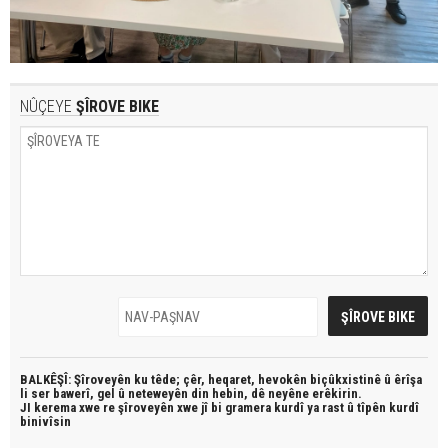
NÛÇEYE
ŞÎROVE BIKE
BALKÊŞÎ: Şîroveyên ku têde;
çêr, heqaret, hevokên biçûkxistinê û êrîşa
li ser bawerî, gel û neteweyên din hebin,
dê neyêne erêkirin.
JI kerema xwe re şîroveyên xwe jî bi
gramera kurdî
ya rast û
tîpên kurdî
binivîsin