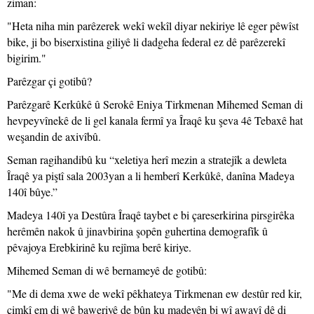
ziman:
"Heta niha min parêzerek wekî wekîl diyar nekiriye lê eger pêwîst
bike, ji bo biserxistina giliyê li dadgeha federal ez dê parêzerekî
bigirim."
Parêzgar çi gotibû?
Parêzgarê Kerkûkê û Serokê Eniya Tirkmenan Mihemed Seman di
hevpeyvînekê de li gel kanala fermî ya Îraqê ku şeva 4ê Tebaxê hat
weşandin de axivîbû.
Seman ragihandibû ku “xeletiya herî mezin a stratejîk a dewleta
Îraqê ya piştî sala 2003yan a li hemberî Kerkûkê, danîna Madeya
140î bûye.”
Madeya 140î ya Destûra Îraqê taybet e bi çareserkirina pirsgirêka
herêmên nakok û jinavbirina şopên guhertina demografîk û
pêvajoya Erebkirinê ku rejîma berê kiriye.
Mihemed Seman di wê bernameyê de gotibû:
"Me di dema xwe de wekî pêkhateya Tirkmenan ew destûr red kir,
çimkî em di wê baweriyê de bûn ku madeyên bi wî awayî dê di