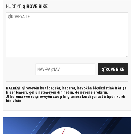
NÛÇEYE
ŞÎROVE BIKE
BALKÊŞÎ: Şîroveyên ku têde;
çêr, heqaret, hevokên biçûkxistinê û êrîşa
li ser bawerî, gel û neteweyên din hebin,
dê neyêne erêkirin.
JI kerema xwe re şîroveyên xwe jî bi
gramera kurdî
ya rast û
tîpên kurdî
binivîsin