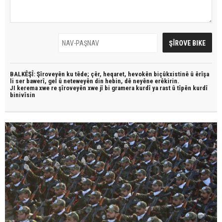
BALKÊŞÎ: Şîroveyên ku têde;
çêr, heqaret, hevokên biçûkxistinê û êrîşa
li ser bawerî, gel û neteweyên din hebin,
dê neyêne erêkirin.
JI kerema xwe re şîroveyên xwe jî bi
gramera kurdî
ya rast û
tîpên kurdî
binivîsin