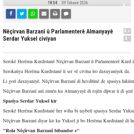
18:04
09 Tebaxe 2026
Nêçîrvan Barzanî û Parlamenterê Almanyayê
A+
Serdar Yuksel civiyan
A-
.
Serokê Herêma Kurdistanê Nêçîrvan Barzanî û Parlamenterê Kurd ê 
Serokatiya Herêma Kurdistanê li ser vê civîna îro daxuyaniyek da.
Li gorî daxuyaniyê, Nêçîrvan Barzanî di hevdîtinê de spasiya hikû
Nêçîrvan Barzanî anî zimên ku Almanyayê di rojên dijwar û di şerê l
Spasiya Serdar Yuksel kir
Serokê Herêma Kurdistanê her wiha bi taybetî spasiya Serdar Yuksel 
Nêçîrvan Barzanî diyar kir ku Yuksel ji bo Herêma Kurdistanê di he
"Rola Nêçîrvan Barzanî bibandor e"