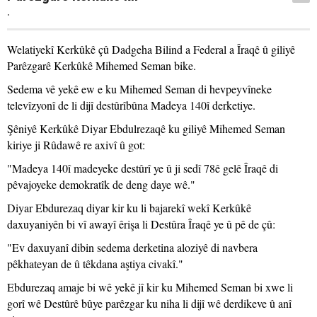
.
Welatiyekî Kerkûkê çû Dadgeha Bilind a Federal a Îraqê û giliyê
Parêzgarê Kerkûkê Mihemed Seman bike.
Sedema vê yekê ew e ku Mihemed Seman di hevpeyvîneke
televîzyonî de li dijî destûrîbûna Madeya 140î derketiye.
Şêniyê Kerkûkê Diyar Ebdulrezaqê ku giliyê Mihemed Seman
kiriye ji Rûdawê re axivî û got:
"Madeya 140î madeyeke destûrî ye û ji sedî 78ê gelê Îraqê di
pêvajoyeke demokratîk de deng daye wê."
Diyar Ebdurezaq diyar kir ku li bajarekî wekî Kerkûkê
daxuyaniyên bi vî awayî êrişa li Destûra Îraqê ye û pê de çû:
"Ev daxuyanî dibin sedema derketina aloziyê di navbera
pêkhateyan de û têkdana aştiya civakî."
Ebdurezaq amaje bi wê yekê jî kir ku Mihemed Seman bi xwe li
gorî wê Destûrê bûye parêzgar ku niha li dijî wê derdikeve û anî