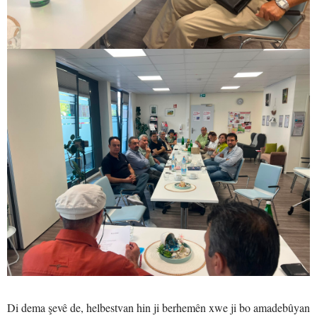
Di dema şevê de, helbestvan hin ji berhemên xwe ji bo amadebûyan