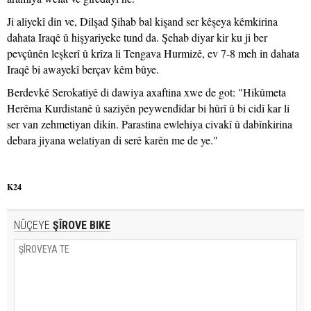
Ji aliyekî din ve, Dilşad Şihab bal kişand ser kêşeya kêmkirina
dahata Iraqê û hişyariyeke tund da. Şehab diyar kir ku ji ber
pevçûnên leşkerî û krîza li Tengava Hurmizê, ev 7-8 meh in dahata
Iraqê bi awayekî berçav kêm bûye.
Berdevkê Serokatiyê di dawiya axaftina xwe de got: "Hikûmeta
Herêma Kurdistanê û saziyên peywendîdar bi hûrî û bi cidî kar li
ser van zehmetiyan dikin. Parastina ewlehiya civakî û dabînkirina
debara jiyana welatiyan di serê karên me de ye."
K24
NÛÇEYE
ŞÎROVE BIKE