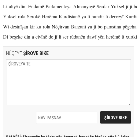
Li aliyê din, Endamê Parlamentoya Almanyayê Serdar Yuksel jî ji 
Yuksel rola Serokê Herêma Kurdistanê ya li hundir û derveyî Kurdis
Wî destnîşan kir ku rola Nêçîrvan Barzanî ya ji bo parastina pêgeh
Di beşeke din a civînê de jî li ser rûdanên dawî yên herêmê û xurtk
NÛÇEYE
ŞÎROVE BIKE
BALKÊŞÎ: Şîroveyên ku têde;
çêr, heqaret, hevokên biçûkxistinê û êrîşa