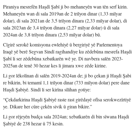
Piraniya mesrefên Haşdî Şabî ji bo mehaneyên wan tên serf kirin.
Mehaneyên wan di sala 2019an de 2 trilyon dinar (1,33 milyar
dolar), di sala 2021an de 3,5 trilyon dinara (2,33 milyar dolar), di
sala 2023an de 3,4 trilyon dinara (2,27 milyar dolar) û di sala
2024an de 3,8 trilyon dinara (2,53 milyar dolar) bû.
Cîgirê serokê komisyona ewlehiyê û bergiriyê yê Parlementoya
Iraqê yê berê Segvan Sindî ragihandiye ku zêdebûna mesrefa Haşdi
Şabî li ser zêdebûna xebatkarên wê ye. Di navbera salên 2023-
2025an de tenê 30 hezar kes li jimara xwe zêde kirine.
Li gor lêkolînan di salên 2019-2024an de; ji bo çekan ji Haşdi Şabi
re bikirin, bi temamî 1,1 trilyon dinar (733 milyon dolar) pere dane
Haşdi Şabiyê. Sindî li ser kirîna sîlihan gotiye:
“Çekdarkirina Haşdi Şabiyê raste rast girêdayê ofîsa serokwezîrtiyê
ye. Dikare her cûre çekên sivik û giran bikire.”
Li gor rêjeyên budça sala 2024an; xebatkarên di bin sîwana Haşdi
Şabiyê de 238 hezar û 75 kesin.