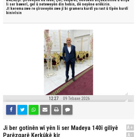
li ser bawerî, gel û neteweyên din hebin,
dê neyêne erêkirin.
JI kerema xwe re şîroveyên xwe jî bi
gramera kurdî
ya rast û
tîpên kurdî
binivîsin
12:27
09 Tebaxe 2026
Ji ber gotinên wî yên li ser Madeya 140î giliyê
A+
Parêzgarê Kerkûkê kir
A-