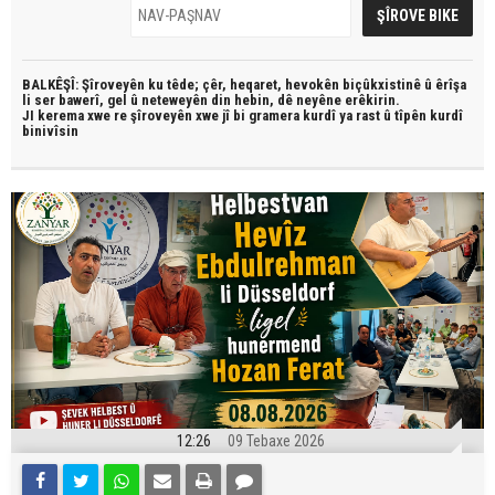
BALKÊŞÎ: Şîroveyên ku têde;
çêr, heqaret, hevokên biçûkxistinê û êrîşa
li ser bawerî, gel û neteweyên din hebin,
dê neyêne erêkirin.
JI kerema xwe re şîroveyên xwe jî bi
gramera kurdî
ya rast û
tîpên kurdî
binivîsin
12:26
09 Tebaxe 2026