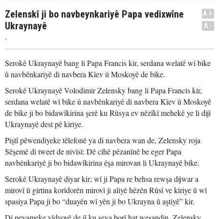
Zelenskî ji bo navbeynkariyê Papa vedixwîne
A+
Ukraynayê
A-
.
Serokê Ukraynayê bang li Papa Francis kir, serdana welatê wî bike
û navbênkariyê di navbera Kîev û Moskoyê de bike.
Serokê Ukraynayê Volodimir Zelensky bang li Papa Francis kir,
serdana welatê wî bike û navbênkariyê di navbera Kîev û Moskoyê
de bike ji bo bidawîkirina şerê ku Rûsya ev nêzîkî mehekê ye li dijî
Ukraynayê dest pê kiriye.
Piştî pêwendiyeke têlefonê ya di navbera wan de, Zelensky roja
Sêşemê di tweet de nivîsî: Dê cihê pêzanînê be eger Papa
navbênkariyê ji bo bidawîkirina êşa mirovan li Ukraynayê bike.
Serokê Ukraynayê diyar kir; wî ji Papa re behsa rewşa dijwar a
mirovî û girtina korîdorên mirovî ji aliyê hêzên Rûsî ve kiriye û wî
spasiya Papa ji bo “duayên wî yên ji bo Ukrayna û aştiyê” kir.
Di peyameke vîdyoyê de jî ku şeva borî hat weşandin, Zelensky