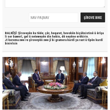
BALKÊŞÎ: Şîroveyên ku têde;
çêr, heqaret, hevokên biçûkxistinê û êrîşa
li ser bawerî, gel û neteweyên din hebin,
dê neyêne erêkirin.
JI kerema xwe re şîroveyên xwe jî bi
gramera kurdî
ya rast û
tîpên kurdî
binivîsin