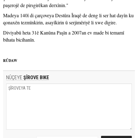
paşerojê de pirsgirêkan derxînin."
Madeya 140î di çarçoveya Destûra Îraqê de deng li ser hat dayîn ku
qonaxên tezmînkirin, asayîkirin û serjimêriyê li xwe digire.
Diviyabû heta 31ê Kanûna Paşîn a 2007an ev made bi temamî
bihata bicihanîn.
RÛDAW
NÛÇEYE
ŞÎROVE BIKE