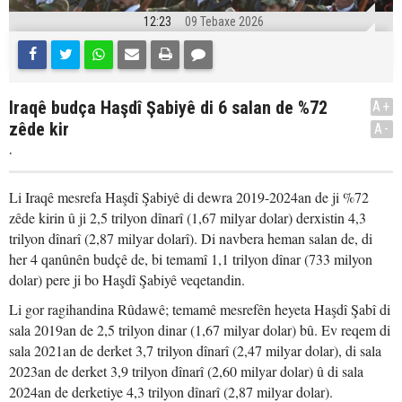
12:23
09 Tebaxe 2026
Iraqê budça Haşdî Şabiyê di 6 salan de %72
A+
zêde kir
A-
.
Li Iraqê mesrefa Haşdî Şabiyê di dewra 2019-2024an de ji %72
zêde kirin û ji 2,5 trilyon dînarî (1,67 milyar dolar) derxistin 4,3
trilyon dînarî (2,87 milyar dolarî). Di navbera heman salan de, di
her 4 qanûnên budçê de, bi temamî 1,1 trilyon dînar (733 milyon
dolar) pere ji bo Haşdî Şabiyê veqetandin.
Li gor ragihandina Rûdawê; temamê mesrefên heyeta Haşdî Şabî di
sala 2019an de 2,5 trilyon dinar (1,67 milyar dolar) bû. Ev reqem di
sala 2021an de derket 3,7 trilyon dînarî (2,47 milyar dolar), di sala
2023an de derket 3,9 trilyon dînarî (2,60 milyar dolar) û di sala
2024an de derketiye 4,3 trilyon dînarî (2,87 milyar dolar).