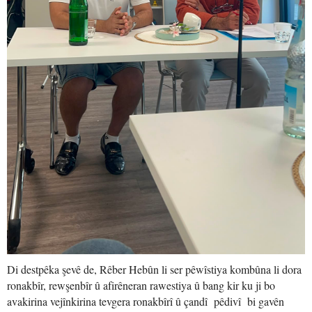
Di destpêka şevê de, Rêber Hebûn li ser pêwîstiya kombûna li dora
ronakbîr, rewşenbîr û afirêneran rawestiya û bang kir ku ji bo
avakirina vejînkirina tevgera ronakbîrî û çandî pêdivî bi gavên