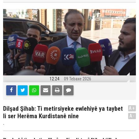
12:24
09 Tebaxe 2026
Dilşad Şihab: Ti metirsiyeke ewlehiyê ya taybet
A+
li ser Herêma Kurdistanê nîne
A-
.