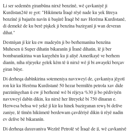
Li ser sedemên giranbûna nirxê benzînê, wê çavkaniyê ji
Kurdistan24ê re got: "Hikûmeta Îraqê rêyê nade ku yek lîtreya
benzînê ji bajarên navîn û başûrê Îraqê bê nav Herêma Kurdistanê,
di demekê de ku berê pişkek ji benzîna bazirganî ji wan deveran
dihat."
Destnîşan jî kir ku ew madeyên ji bo berhemanîna benzîna
Muhesen û Super dihatin bikaranîn ji Îranê dihatin, lê ji ber
bombarankirina wan kargehên ku ji aliyê Amerîkayê ve berhem
dianîn, niha rêjeyeke gelek kêm tê û nirxê wê jî bi awayekî berçav
giran bûye.
Di derheqa dabînkirina sotemeniya navxweyî de, çavkaniya jêgotî
ron kir ku Herêma Kurdistanê 50 hezar bermîlên petrola xav dide
parzinîngehan û ew jî berhemê wê bi rêjeya %30 ji bo pêdiviyên
navxweyî dabîn dikin, ku nirxê her lîtreyekê bi 750 dînaran e.
Herwesa behsa wê yekê jî kir ku hinek bazirganan rewş bi delîve
zaniye, lê tîmên hikûmetê berdewam çavdêriyê dikin û rêyê nadin
ev delîve bê bikaranîn.
Di derheqa daxuyaniya Wezîrê Petrolê yê Îraqê de jî, wê çavkaniyê