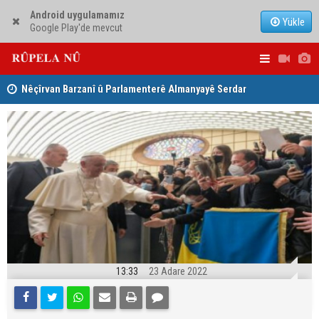
Android uygulamamız
Yükle
Google Play'de mevcut
Nêçîrvan Barzanî û Parlamenterê Almanyayê Serdar
Ji ber goti
Yuksel civiyan
Kerkûkê ki
13:33
23 Adare 2022