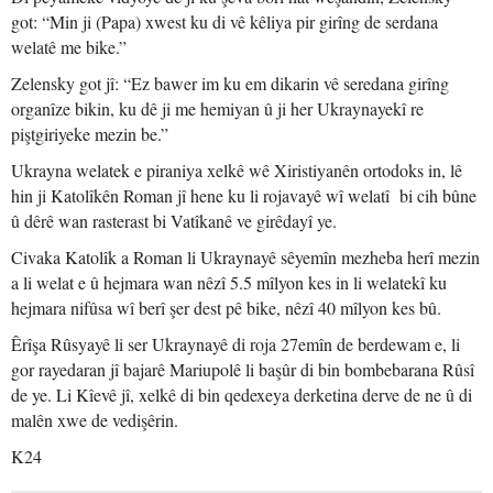
got: “Min ji (Papa) xwest ku di vê kêliya pir girîng de serdana
welatê me bike.”
Zelensky got jî: “Ez bawer im ku em dikarin vê seredana girîng
organîze bikin, ku dê ji me hemiyan û ji her Ukraynayekî re
piştgiriyeke mezin be.”
Ukrayna welatek e piraniya xelkê wê Xiristiyanên ortodoks in, lê
hin ji Katolîkên Roman jî hene ku li rojavayê wî welatî bi cih bûne
û dêrê wan rasterast bi Vatîkanê ve girêdayî ye.
Civaka Katolîk a Roman li Ukraynayê sêyemîn mezheba herî mezin
a li welat e û hejmara wan nêzî 5.5 mîlyon kes in li welatekî ku
hejmara nifûsa wî berî şer dest pê bike, nêzî 40 mîlyon kes bû.
Êrîşa Rûsyayê li ser Ukraynayê di roja 27emîn de berdewam e, li
gor rayedaran jî bajarê Mariupolê li başûr di bin bombebarana Rûsî
de ye. Li Kîevê jî, xelkê di bin qedexeya derketina derve de ne û di
malên xwe de vedişêrin.
K24