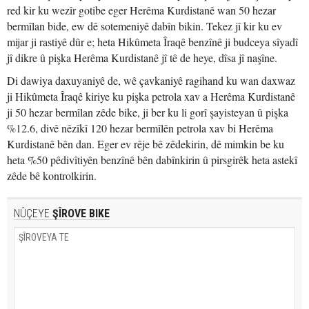
red kir ku wezîr gotibe eger Herêma Kurdistanê wan 50 hezar
bermîlan bide, ew dê sotemeniyê dabîn bikin. Tekez jî kir ku ev
mijar ji rastiyê dûr e; heta Hikûmeta Îraqê benzînê ji budceya sîyadî
jî dikre û pişka Herêma Kurdistanê jî tê de heye, dîsa jî naşîne.
Di dawiya daxuyaniyê de, wê çavkaniyê ragihand ku wan daxwaz
ji Hikûmeta Îraqê kiriye ku pişka petrola xav a Herêma Kurdistanê
ji 50 hezar bermîlan zêde bike, ji ber ku li gorî şayisteyan û pişka
%12.6, divê nêzîkî 120 hezar bermîlên petrola xav bi Herêma
Kurdistanê bên dan. Eger ev rêje bê zêdekirin, dê mimkin be ku
heta %50 pêdivîtiyên benzînê bên dabînkirin û pirsgirêk heta astekî
zêde bê kontrolkirin.
NÛÇEYE
ŞÎROVE BIKE