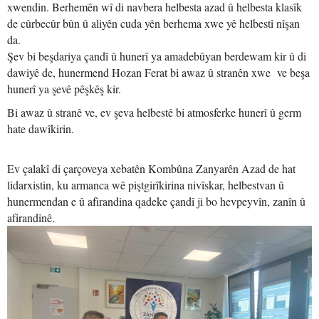
xwendin. Berhemên wî di navbera helbesta azad û helbesta klasîk
de cûrbecûr bûn û aliyên cuda yên berhema xwe yê helbestî nîşan
da.
Şev bi beşdariya çandî û hunerî ya amadebûyan berdewam kir û di
dawiyê de, hunermend Hozan Ferat bi awaz û stranên xwe ve beşa
hunerî ya şevê pêşkêş kir.
Bi awaz û stranê ve, ev şeva helbestê bi atmosferke hunerî û germ
hate dawîkirin.
Ev çalakî di çarçoveya xebatên Kombûna Zanyarên Azad de hat
lidarxistin, ku armanca wê piştgirîkirina nivîskar, helbestvan û
hunermendan e û afirandina qadeke çandî ji bo hevpeyvîn, zanîn û
afirandinê.