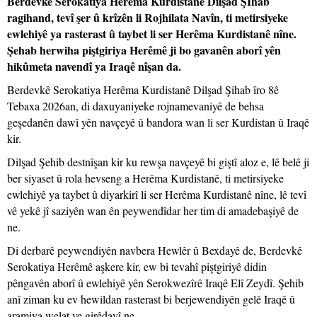
Berdevkê Serokatiya Herêma Kurdistanê Dilşad ŞIhab
ragihand, tevî şer û krîzên li Rojhilata Navîn, ti metirsiyeke
ewlehiyê ya rasterast û taybet li ser Herêma Kurdistanê nîne.
Şehab herwiha piştgiriya Herêmê ji bo gavanên aborî yên
hikûmeta navendî ya Iraqê nîşan da.
Berdevkê Serokatiya Herêma Kurdistanê Dilşad Şihab îro 8ê
Tebaxa 2026an, di daxuyaniyeke rojnamevaniyê de behsa
geşedanên dawî yên navçeyê û bandora wan li ser Kurdistan û Iraqê
kir.
Dilşad Şehib destnîşan kir ku rewşa navçeyê bi giştî aloz e, lê belê ji
ber siyaset û rola hevseng a Herêma Kurdistanê, ti metirsiyeke
ewlehiyê ya taybet û diyarkirî li ser Herêma Kurdistanê nîne, lê tevî
vê yekê jî saziyên wan ên peywendîdar her tim di amadebaşiyê de
ne.
Di derbarê peywendiyên navbera Hewlêr û Bexdayê de, Berdevkê
Serokatiya Herêmê aşkere kir, ew bi tevahî piştgiriyê didin
pêngavên aborî û ewlehiyê yên Serokwezîrê Iraqê Elî Zeydî. Şehib
anî ziman ku ev hewildan rasterast bi berjewendiyên gelê Iraqê û
aramiya welat ve girêdayî ne.