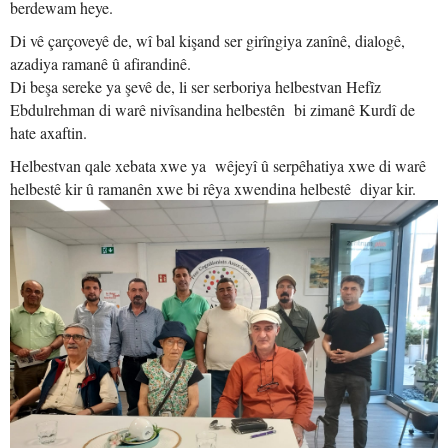
berdewam heye.
Di vê çarçoveyê de, wî bal kişand ser girîngiya zanînê, dialogê,
azadiya ramanê û afirandinê.
Di beşa sereke ya şevê de, li ser serboriya helbestvan Hefîz
Ebdulrehman di warê nivîsandina helbestên bi zimanê Kurdî de
hate axaftin.
Helbestvan qale xebata xwe ya wêjeyî û serpêhatiya xwe di warê
helbestê kir û ramanên xwe bi rêya xwendina helbestê diyar kir.