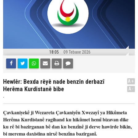
18:05
09 Tebaxe 2026
Hewlêr: Bexda rêyê nade benzîn derbazî
A+
Herêma Kurdistanê bibe
A-
.
Çavkaniyekê ji Wezareta Çavkaniyên Xwezayî ya Hikûmeta
Herêma Kurdistanê ragihand ku hikûmet hemî bizavan dike
ku rê bi bazirganan bê dan ku benzînê ji derve hawirde bikin,
bi merema daxistina nirxê benzîna bazirganî.