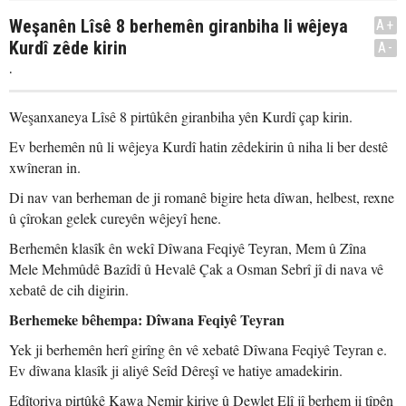
Weşanên Lîsê 8 berhemên giranbiha li wêjeya
A+
Kurdî zêde kirin
A-
.
Weşanxaneya Lîsê 8 pirtûkên giranbiha yên Kurdî çap kirin.
Ev berhemên nû li wêjeya Kurdî hatin zêdekirin û niha li ber destê
xwîneran in.
Di nav van berheman de ji romanê bigire heta dîwan, helbest, rexne
û çîrokan gelek cureyên wêjeyî hene.
Berhemên klasîk ên wekî Dîwana Feqiyê Teyran, Mem û Zîna
Mele Mehmûdê Bazîdî û Hevalê Çak a Osman Sebrî jî di nava vê
xebatê de cih digirin.
Berhemeke bêhempa: Dîwana Feqiyê Teyran
Yek ji berhemên herî girîng ên vê xebatê Dîwana Feqiyê Teyran e.
Ev dîwana klasîk ji aliyê Seîd Dêreşî ve hatiye amadekirin.
Edîtoriya pirtûkê Kawa Nemir kiriye û Dewlet Elî jî berhem ji tîpên