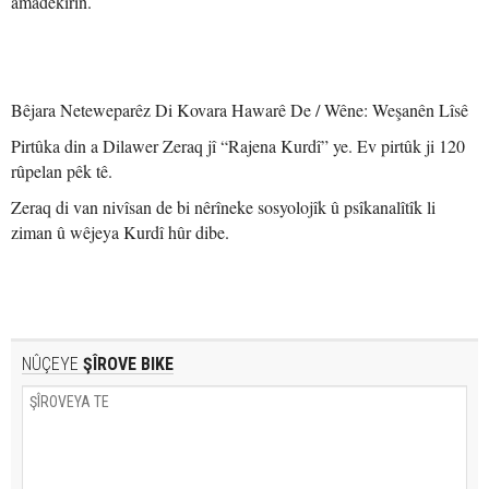
amadekirin.
Bêjara Neteweparêz Di Kovara Hawarê De / Wêne: Weşanên Lîsê
Pirtûka din a Dilawer Zeraq jî “Rajena Kurdî” ye. Ev pirtûk ji 120
rûpelan pêk tê.
Zeraq di van nivîsan de bi nêrîneke sosyolojîk û psîkanalîtîk li
ziman û wêjeya Kurdî hûr dibe.
NÛÇEYE
ŞÎROVE BIKE