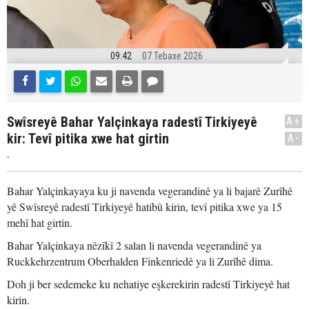
09:42
07 Tebaxe 2026
Swîsreyê Bahar Yalçinkaya radestî Tirkiyeyê
A+
kir: Tevî pitika xwe hat girtin
A-
.
Bahar Yalçinkayaya ku ji navenda vegerandinê ya li bajarê Zurîhê
yê Swîsreyê radestî Tirkiyeyê hatibû kirin, tevî pitika xwe ya 15
mehî hat girtin.
Bahar Yalçinkaya nêzîkî 2 salan li navenda vegerandinê ya
Ruckkehrzentrum Oberhalden Finkenriedê ya li Zurîhê dima.
Doh ji ber sedemeke ku nehatiye eşkerekirin radestî Tirkiyeyê hat
kirin.