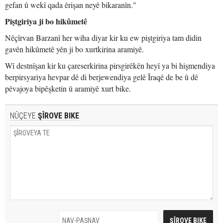
gefan û wekî qada êrişan neyê bikaranîn."
Piştgiriya ji bo hikûmetê
Nêçîrvan Barzanî her wiha diyar kir ku ew piştgiriya tam didin
gavên hikûmetê yên ji bo xurtkirina aramiyê.
Wî destnîşan kir ku çareserkirina pirsgirêkên heyî ya bi hişmendiya
berpirsyariya hevpar dê di berjewendiya gelê Îraqê de be û dê
pêvajoya bipêşketin û aramiyê xurt bike.
NÛÇEYE
ŞÎROVE BIKE