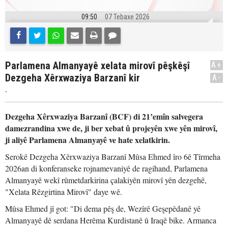
09:50
07 Tebaxe 2026
Parlamena Almanyayê xelata mirovî pêşkêşî
A+
Dezgeha Xêrxwaziya Barzanî kir
A-
.
Dezgeha Xêrxwaziya Barzanî (BCF) di 21’emîn salvegera
damezrandina xwe de, ji ber xebat û projeyên xwe yên mirovî,
ji aliyê Parlamena Almanyayê ve hate xelatkirin.
Serokê Dezgeha Xêrxwaziya Barzanî Mûsa Ehmed îro 6ê Tîrmeha
2026an di konferanseke rojnamevaniyê de ragihand, Parlamena
Almanyayê wekî rûmetdarkirina çalakiyên mirovî yên dezgehê,
"Xelata Rêzgirtina Mirovî" daye wê.
Mûsa Ehmed jî got: "Di dema pêş de, Wezîrê Geşepêdanê yê
Almanyayê dê serdana Herêma Kurdistanê û Iraqê bike. Armanca