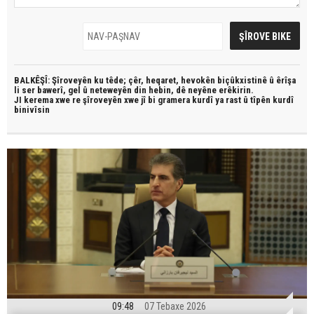
BALKÊŞÎ: Şîroveyên ku têde;
çêr, heqaret, hevokên biçûkxistinê û êrîşa
li ser bawerî, gel û neteweyên din hebin,
dê neyêne erêkirin.
JI kerema xwe re şîroveyên xwe jî bi
gramera kurdî
ya rast û
tîpên kurdî
binivîsin
09:48
07 Tebaxe 2026