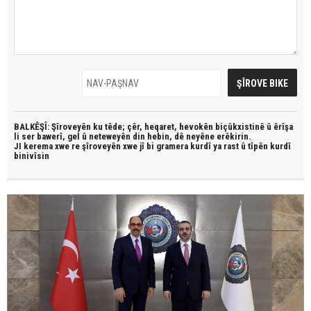
BALKÊŞÎ: Şîroveyên ku têde;
çêr, heqaret, hevokên biçûkxistinê û êrîşa
li ser bawerî, gel û neteweyên din hebin,
dê neyêne erêkirin.
JI kerema xwe re şîroveyên xwe jî bi
gramera kurdî
ya rast û
tîpên kurdî
binivîsin