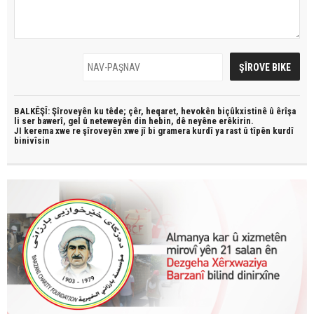
BALKÊŞÎ: Şîroveyên ku têde;
çêr, heqaret, hevokên biçûkxistinê û êrîşa
li ser bawerî, gel û neteweyên din hebin,
dê neyêne erêkirin.
JI kerema xwe re şîroveyên xwe jî bi
gramera kurdî
ya rast û
tîpên kurdî
binivîsin