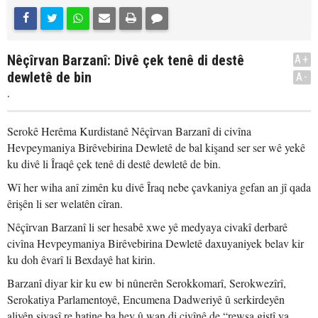
Nêçîrvan Barzanî: Divê çek tenê di destê
A+
dewletê de bin
A-
.
Serokê Herêma Kurdistanê Nêçîrvan Barzanî di civîna
Hevpeymaniya Birêvebirina Dewletê de bal kişand ser ser wê yekê
ku divê li Îraqê çek tenê di destê dewletê de bin.
Wî her wiha anî zimên ku divê Îraq nebe çavkaniya gefan an jî qada
êrişên li ser welatên cîran.
Nêçîrvan Barzanî li ser hesabê xwe yê medyaya civakî derbarê
civîna Hevpeymaniya Birêvebirina Dewletê daxuyaniyek belav kir
ku doh êvarî li Bexdayê hat kirin.
Barzanî diyar kir ku ew bi nûnerên Serokkomarî, Serokwezîrî,
Serokatiya Parlamentoyê, Encumena Dadweriyê û serkirdeyên
aliyên siyasî re hatine ba hev û wan di civînê de “rewşa giştî ya