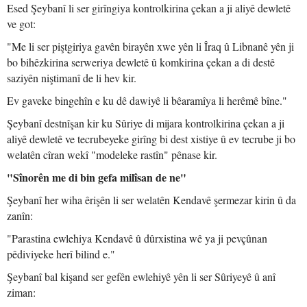
Esed Şeybanî li ser girîngiya kontrolkirina çekan a ji aliyê dewletê
ve got:
"Me li ser piştgiriya gavên birayên xwe yên li Îraq û Libnanê yên ji
bo bihêzkirina serweriya dewletê û komkirina çekan a di destê
saziyên niştimanî de li hev kir.
Ev gaveke bingehîn e ku dê dawiyê li bêaramîya li herêmê bîne."
Şeybanî destnîşan kir ku Sûriye di mijara kontrolkirina çekan a ji
aliyê dewletê ve tecrubeyeke girîng bi dest xistiye û ev tecrube ji bo
welatên cîran wekî "modeleke rastîn" pênase kir.
"Sînorên me di bin gefa milîsan de ne"
Şeybanî her wiha êrişên li ser welatên Kendavê şermezar kirin û da
zanîn:
"Parastina ewlehiya Kendavê û dûrxistina wê ya ji pevçûnan
pêdiviyeke herî bilind e."
Şeybanî bal kişand ser gefên ewlehiyê yên li ser Sûriyeyê û anî
ziman: