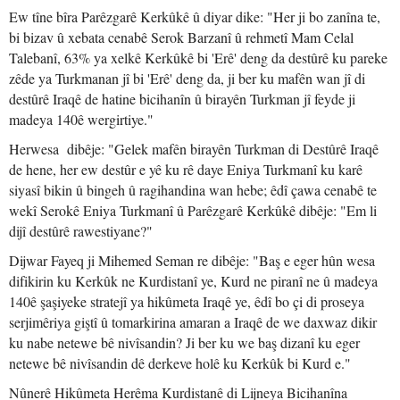
Ew tîne bîra Parêzgarê Kerkûkê û diyar dike: "Her ji bo zanîna te,
bi bizav û xebata cenabê Serok Barzanî û rehmetî Mam Celal
Talebanî, 63% ya xelkê Kerkûkê bi 'Erê' deng da destûrê ku pareke
zêde ya Turkmanan jî bi 'Erê' deng da, ji ber ku mafên wan jî di
destûrê Iraqê de hatine bicihanîn û birayên Turkman jî feyde ji
madeya 140ê wergirtiye."
Herwesa dibêje: "Gelek mafên birayên Turkman di Destûrê Iraqê
de hene, her ew destûr e yê ku rê daye Eniya Turkmanî ku karê
siyasî bikin û bingeh û ragihandina wan hebe; êdî çawa cenabê te
wekî Serokê Eniya Turkmanî û Parêzgarê Kerkûkê dibêje: "Em li
dijî destûrê rawestiyane?"
Dijwar Fayeq ji Mihemed Seman re dibêje: "Baş e eger hûn wesa
difikirin ku Kerkûk ne Kurdistanî ye, Kurd ne piranî ne û madeya
140ê şaşiyeke stratejî ya hikûmeta Iraqê ye, êdî bo çi di proseya
serjimêriya giştî û tomarkirina amaran a Iraqê de we daxwaz dikir
ku nabe netewe bê nivîsandin? Ji ber ku we baş dizanî ku eger
netewe bê nivîsandin dê derkeve holê ku Kerkûk bi Kurd e."
Nûnerê Hikûmeta Herêma Kurdistanê di Lijneya Bicihanîna