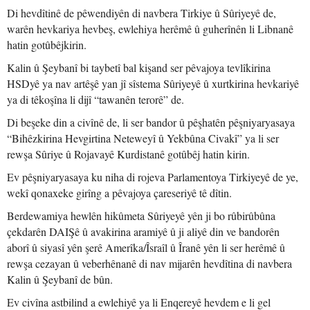
Di hevdîtinê de pêwendiyên di navbera Tirkiye û Sûriyeyê de,
warên hevkariya hevbeş, ewlehiya herêmê û guherînên li Libnanê
hatin gotûbêjkirin.
Kalin û Şeybanî bi taybetî bal kişand ser pêvajoya tevlîkirina
HSDyê ya nav artêşê yan jî sîstema Sûriyeyê û xurtkirina hevkariyê
ya di têkoşîna li dijî “tawanên terorê” de.
Di beşeke din a civînê de, li ser bandor û pêşhatên pêşniyaryasaya
“Bihêzkirina Hevgirtina Neteweyî û Yekbûna Civakî” ya li ser
rewşa Sûriye û Rojavayê Kurdistanê gotûbêj hatin kirin.
Ev pêşniyaryasaya ku niha di rojeva Parlamentoya Tirkiyeyê de ye,
wekî qonaxeke girîng a pêvajoya çareseriyê tê dîtin.
Berdewamiya hewlên hikûmeta Sûriyeyê yên ji bo rûbirûbûna
çekdarên DAIŞê û avakirina aramiyê û ji aliyê din ve bandorên
aborî û siyasî yên şerê Amerîka/Îsraîl û Îranê yên li ser herêmê û
rewşa cezayan û veberhênanê di nav mijarên hevdîtina di navbera
Kalin û Şeybanî de bûn.
Ev civîna astbilind a ewlehiyê ya li Enqereyê hevdem e li gel