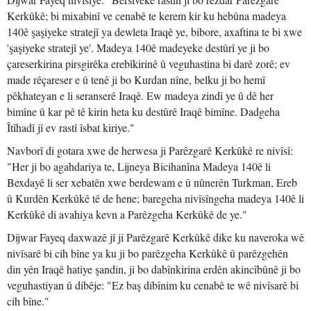
Kerkûkê; bi mixabinî ve cenabê te kerem kir ku hebûna madeya
140ê şaşiyeke stratejî ya dewleta Iraqê ye, bibore, axaftina te bi xwe
'şaşiyeke stratejî ye'. Madeya 140ê madeyeke destûrî ye ji bo
çareserkirina pirsgirêka erebîkirinê û veguhastina bi darê zorê; ev
made rêçareser e û tenê ji bo Kurdan nîne, belku ji bo hemî
pêkhateyan e li seranserê Iraqê. Ew madeya zindî ye û dê her
bimîne û kar pê tê kirin heta ku destûrê Iraqê bimîne. Dadgeha
Îtîhadî jî ev rastî îsbat kiriye."
Navborî di gotara xwe de herwesa ji Parêzgarê Kerkûkê re nivîsî:
"Her ji bo agahdariya te, Lijneya Bicihanîna Madeya 140ê li
Bexdayê li ser xebatên xwe berdewam e û nûnerên Turkman, Ereb
û Kurdên Kerkûkê tê de hene; baregeha nivîsîngeha madeya 140ê li
Kerkûkê di avahiya kevn a Parêzgeha Kerkûkê de ye."
Dijwar Fayeq daxwazê jî ji Parêzgarê Kerkûkê dike ku naveroka wê
nivîsarê bi cih bîne ya ku ji bo parêzgeha Kerkûkê û parêzgehên
din yên Iraqê hatiye şandin, ji bo dabînkirina erdên akincîbûnê ji bo
veguhastiyan û dibêje: "Ez baş dibînim ku cenabê te wê nivîsarê bi
cih bîne."