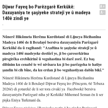
Dijwar Fayeq bo Parêzgarê Kerkûkê:
A+
Daxuyaniya te şaşiyeke stratejî ye û madeya
A-
140ê zindî ye
.
Nûnerê Hikûmeta Herêma Kurdistanê di Lijneya Bicihanîna
Madeya 140ê de li Bexdayê bersiva daxuyaniyên Parêzgarê
Kerkûkê da û ragihand: "Axaftina te şaşiyeke stratejî ye û
madeya 140ê madeyeke destûrî ye, ji bo çareserkirina
pirsgirêka erebîkirinê û veguhastina bi darê zorê. Ez baş
dibînim ku cenabê te wê nivîsara ku ji bo parêzgeha te hatiye
şandin bi cih bîne, da ku erdan ji bo veguhastiyan dabîn bikî."
Nûnerê Hikûmeta Herêma Kurdistanê di Lijneya Bicihanîna
Madeya 140ê de li Bexdayê Dijwar Fayeq îro (Pêncşem, 6ê Tebaxa
2026ê) di gotarekê de li ser tora civakî ya Facebookê bersiva
daxuyaniyên Parêzgarê niha yê Kerkûkê Mihemed Seman ên li ser
pişka Eniya Turkmanî da.
Dijwar Fayeq nivîsiye: "Bersiveke rastîn ji bo rêzdar Parêzgarê