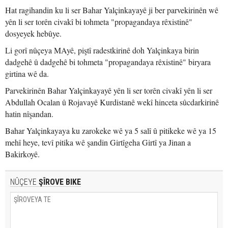
Hat ragihandin ku li ser Bahar Yalçinkayayê ji ber parvekirinên wê
yên li ser torên civakî bi tohmeta "propagandaya rêxistinê"
dosyeyek hebûye.
Li gorî nûçeya MAyê, piştî radestkirinê doh Yalçinkaya birin
dadgehê û dadgehê bi tohmeta "propagandaya rêxistinê" biryara
girtina wê da.
Parvekirinên Bahar Yalçinkayayê yên li ser torên civakî yên li ser
Abdullah Ocalan û Rojavayê Kurdistanê wekî hinceta sûcdarkirinê
hatin nîşandan.
Bahar Yalçinkayaya ku zarokeke wê ya 5 salî û pitikeke wê ya 15
mehî heye, tevî pitika wê şandin Girtîgeha Girtî ya Jinan a
Bakirkoyê.
NÛÇEYE
ŞÎROVE BIKE