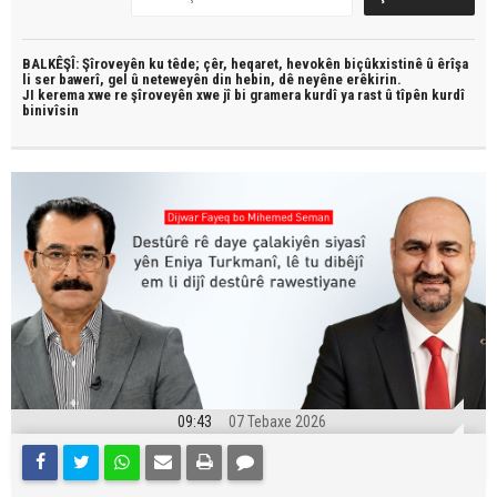
BALKÊŞÎ: Şîroveyên ku têde;
çêr, heqaret, hevokên biçûkxistinê û êrîşa
li ser bawerî, gel û neteweyên din hebin,
dê neyêne erêkirin.
JI kerema xwe re şîroveyên xwe jî bi
gramera kurdî
ya rast û
tîpên kurdî
binivîsin
09:43
07 Tebaxe 2026