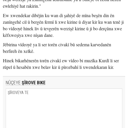
ewlehiyê hat rakirin."
Ew xwendekar dibêjin ku wan di şahiyê de mîna beşên din ên
zanîngehê cil û bergên fermî li xwe kirine û diyar kir ku wan tenê ji
bo vîdeoyê hinek liv û tevgerên werzişê kirine û ji bo derçûna xwe
kêfxweşiya xwe nîşan dane.
Jêbirina vîdeoyê ya li ser torên civakî bû sedema karvedanên
berfireh ên xelkê.
Hinek bikarhênerên torên civakî ew vîdeo bi muzîka Kurdî li ser
rûpel û hesabên xwe belav kir û pîrozbahî li xwendekaran kir.
NÛÇEYE
ŞÎROVE BIKE