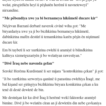
welat, pirsgirêkên heyî û pêşhatên herêmî û navneteweyî”
nirxandine.
"Me pêbendiya xwe ya bi bernameya hikûmetê ducare kir"
Nêçîrvan Barzanî derbarê naverok civînê wiha got: "Me
biryardariya xwe ya ji bo bicihkirina bernameya hikûmetê,
dabînkirina mafên destûrî û temamkirina karên pêşîn ên niştimanî
ducare kir.
Em bi taybetî li ser xurtkirina ewlehî û aramiyê û bilindkirina
kalîteya xizmetguzariyên ji bo welatiyan rawestiyan."
"Divê Îraq nebe navenda gefan"
Serokê Herêma Kurdistanê li ser mijara "kontrolkirina çekan" jî got:
"Ji bo xurtkirina serweriya qanûnê û parastina ewlehiya Îraqê, me
bal kişand ser girîngiya bicihkirina biryara komkirina çekan a ku
tenê di destê dewletê de bin.
Me destnîşan kir ku divê Îraq li herêmê wekî faktoreke aramiyê
bimîne. Divê ji bo welatên cîran an jî dewletên din nebe çavkaniya