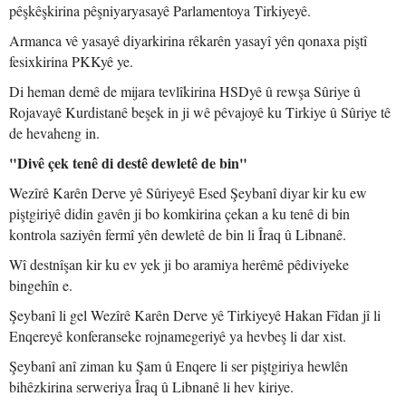
pêşkêşkirina pêşniyaryasayê Parlamentoya Tirkiyeyê.
Armanca vê yasayê diyarkirina rêkarên yasayî yên qonaxa piştî
fesixkirina PKKyê ye.
Di heman demê de mijara tevlîkirina HSDyê û rewşa Sûriye û
Rojavayê Kurdistanê beşek in ji wê pêvajoyê ku Tirkiye û Sûriye tê
de hevaheng in.
"Divê çek tenê di destê dewletê de bin"
Wezîrê Karên Derve yê Sûriyeyê Esed Şeybanî diyar kir ku ew
piştgiriyê didin gavên ji bo komkirina çekan a ku tenê di bin
kontrola saziyên fermî yên dewletê de bin li Îraq û Libnanê.
Wî destnîşan kir ku ev yek ji bo aramiya herêmê pêdiviyeke
bingehîn e.
Şeybanî li gel Wezîrê Karên Derve yê Tirkiyeyê Hakan Fîdan jî li
Enqereyê konferanseke rojnamegeriyê ya hevbeş li dar xist.
Şeybanî anî ziman ku Şam û Enqere li ser piştgiriya hewlên
bihêzkirina serweriya Îraq û Libnanê li hev kiriye.