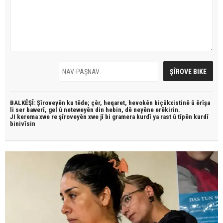
BALKÊŞÎ: Şîroveyên ku têde;
çêr, heqaret, hevokên biçûkxistinê û êrîşa
li ser bawerî, gel û neteweyên din hebin,
dê neyêne erêkirin.
JI kerema xwe re şîroveyên xwe jî bi
gramera kurdî
ya rast û
tîpên kurdî
binivîsin