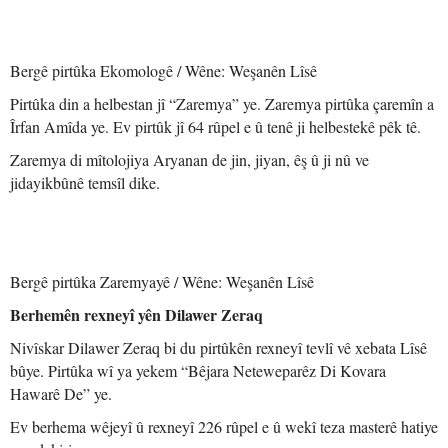
Bergê pirtûka Ekomologê / Wêne: Weşanên Lîsê
Pirtûka din a helbestan jî “Zaremya” ye. Zaremya pirtûka çaremîn a
Îrfan Amîda ye. Ev pirtûk jî 64 rûpel e û tenê ji helbestekê pêk tê.
Zaremya di mîtolojiya Aryanan de jin, jiyan, êş û ji nû ve
jidayikbûnê temsîl dike.
Bergê pirtûka Zaremyayê / Wêne: Weşanên Lîsê
Berhemên rexneyî yên Dilawer Zeraq
Nivîskar Dilawer Zeraq bi du pirtûkên rexneyî tevlî vê xebata Lîsê
bûye. Pirtûka wî ya yekem “Bêjara Neteweparêz Di Kovara
Hawarê De” ye.
Ev berhema wêjeyî û rexneyî 226 rûpel e û wekî teza masterê hatiye