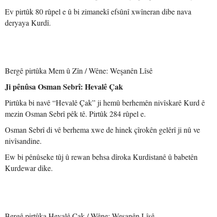
Ev pirtûk 80 rûpel e û bi zimanekî efsûnî xwîneran dibe nava
deryaya Kurdî.
Bergê pirtûka Mem û Zîn / Wêne: Weşanên Lîsê
Ji pênûsa Osman Sebrî: Hevalê Çak
Pirtûka bi navê “Hevalê Çak” ji hemû berhemên nivîskarê Kurd ê
mezin Osman Sebrî pêk tê. Pirtûk 284 rûpel e.
Osman Sebrî di vê berhema xwe de hinek çîrokên gelêrî ji nû ve
nivîsandine.
Ew bi pênûseke tûj û rewan behsa dîroka Kurdistanê û babetên
Kurdewar dike.
Bergê pirtûka Hevalê Çak / Wêne: Weşanên Lîsê