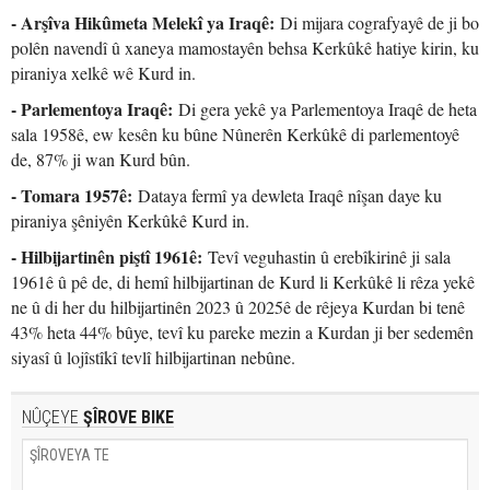
- Arşîva Hikûmeta Melekî ya Iraqê:
Di mijara cografyayê de ji bo
polên navendî û xaneya mamostayên behsa Kerkûkê hatiye kirin, ku
piraniya xelkê wê Kurd in.
- Parlementoya Iraqê:
Di gera yekê ya Parlementoya Iraqê de heta
sala 1958ê, ew kesên ku bûne Nûnerên Kerkûkê di parlementoyê
de, 87% ji wan Kurd bûn.
- Tomara 1957ê:
Dataya fermî ya dewleta Iraqê nîşan daye ku
piraniya şêniyên Kerkûkê Kurd in.
- Hilbijartinên piştî 1961ê:
Tevî veguhastin û erebîkirinê ji sala
1961ê û pê de, di hemî hilbijartinan de Kurd li Kerkûkê li rêza yekê
ne û di her du hilbijartinên 2023 û 2025ê de rêjeya Kurdan bi tenê
43% heta 44% bûye, tevî ku pareke mezin a Kurdan ji ber sedemên
siyasî û lojîstîkî tevlî hilbijartinan nebûne.
NÛÇEYE
ŞÎROVE BIKE