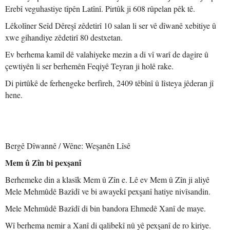
Erebî veguhastiye tîpên Latînî. Pirtûk ji 608 rûpelan pêk tê.
Lêkolîner Seîd Dêreşî zêdetirî 10 salan li ser vê dîwanê xebitiye û
xwe gihandiye zêdetirî 80 destxetan.
Ev berhema kamil dê valahiyeke mezin a di vî warî de dagire û
çewtiyên li ser berhemên Feqiyê Teyran ji holê rake.
Di pirtûkê de ferhengeke berfireh, 2409 têbînî û lîsteya jêderan jî
hene.
Bergê Dîwannê / Wêne: Weşanên Lîsê
Mem û Zîn bi pexşanî
Berhemeke din a klasîk Mem û Zîn e. Lê ev Mem û Zîn ji aliyê
Mele Mehmûdê Bazîdî ve bi awayekî pexşanî hatiye nivîsandin.
Mele Mehmûdê Bazîdî di bin bandora Ehmedê Xanî de maye.
Wî berhema nemir a Xanî di qalibekî nû yê pexşanî de ro kiriye.