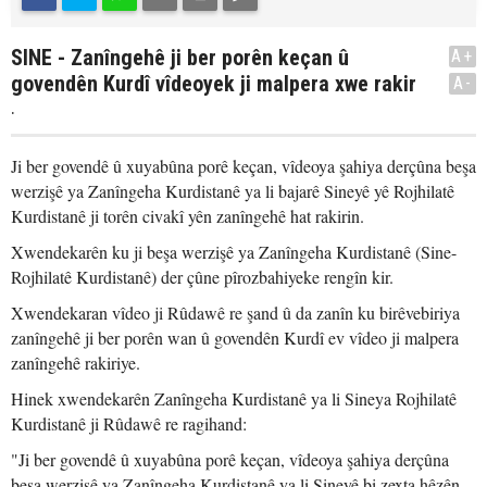
SINE - Zanîngehê ji ber porên keçan û
A+
govendên Kurdî vîdeoyek ji malpera xwe rakir
A-
.
Ji ber govendê û xuyabûna porê keçan, vîdeoya şahiya derçûna beşa
werzişê ya Zanîngeha Kurdistanê ya li bajarê Sineyê yê Rojhilatê
Kurdistanê ji torên civakî yên zanîngehê hat rakirin.
Xwendekarên ku ji beşa werzişê ya Zanîngeha Kurdistanê (Sine-
Rojhilatê Kurdistanê) der çûne pîrozbahiyeke rengîn kir.
Xwendekaran vîdeo ji Rûdawê re şand û da zanîn ku birêvebiriya
zanîngehê ji ber porên wan û govendên Kurdî ev vîdeo ji malpera
zanîngehê rakiriye.
Hinek xwendekarên Zanîngeha Kurdistanê ya li Sineya Rojhilatê
Kurdistanê ji Rûdawê re ragihand:
"Ji ber govendê û xuyabûna porê keçan, vîdeoya şahiya derçûna
beşa werzişê ya Zanîngeha Kurdistanê ya li Sineyê bi zexta hêzên