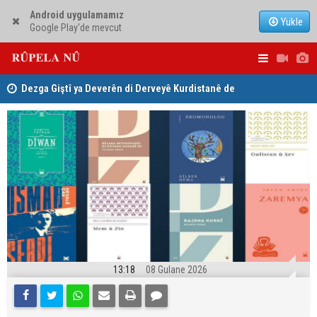
Android uygulamamız
Yükle
Google Play'de mevcut
ha
Dezga Giştî ya Deverên di Derveyê Kurdistanê de
Nêçîrvan Ba
gotinên parêzgere Kerkûkê Muhammed Saman red kir
13:18
08 Gulane 2026