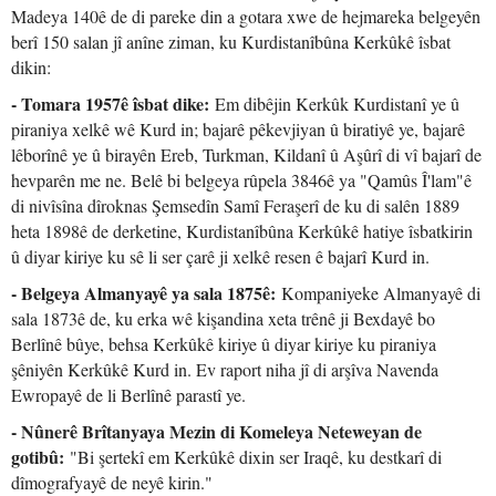
Madeya 140ê de di pareke din a gotara xwe de hejmareka belgeyên
berî 150 salan jî anîne ziman, ku Kurdistanîbûna Kerkûkê îsbat
dikin:
- Tomara 1957ê îsbat dike:
Em dibêjin Kerkûk Kurdistanî ye û
piraniya xelkê wê Kurd in; bajarê pêkevjiyan û biratiyê ye, bajarê
lêborînê ye û birayên Ereb, Turkman, Kildanî û Aşûrî di vî bajarî de
hevparên me ne. Belê bi belgeya rûpela 3846ê ya "Qamûs Î'lam"ê
di nivîsîna dîroknas Şemsedîn Samî Feraşerî de ku di salên 1889
heta 1898ê de derketine, Kurdistanîbûna Kerkûkê hatiye îsbatkirin
û diyar kiriye ku sê li ser çarê ji xelkê resen ê bajarî Kurd in.
- Belgeya Almanyayê ya sala 1875ê:
Kompaniyeke Almanyayê di
sala 1873ê de, ku erka wê kişandina xeta trênê ji Bexdayê bo
Berlînê bûye, behsa Kerkûkê kiriye û diyar kiriye ku piraniya
şêniyên Kerkûkê Kurd in. Ev raport niha jî di arşîva Navenda
Ewropayê de li Berlînê parastî ye.
- Nûnerê Brîtanyaya Mezin di Komeleya Neteweyan de
gotibû:
"Bi şertekî em Kerkûkê dixin ser Iraqê, ku destkarî di
dîmografyayê de neyê kirin."