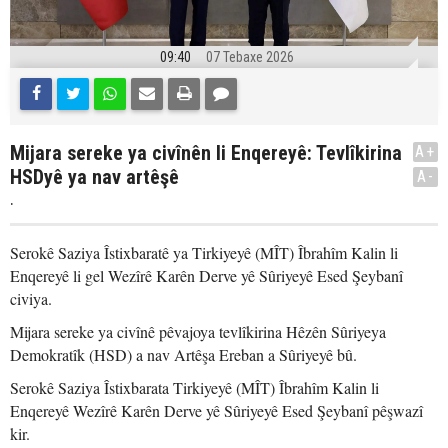
09:40
07 Tebaxe 2026
Mijara sereke ya civînên li Enqereyê: Tevlîkirina
A+
HSDyê ya nav artêşê
A-
.
Serokê Saziya Îstixbaratê ya Tirkiyeyê (MÎT) Îbrahîm Kalin li
Enqereyê li gel Wezîrê Karên Derve yê Sûriyeyê Esed Şeybanî
civiya.
Mijara sereke ya civînê pêvajoya tevlîkirina Hêzên Sûriyeya
Demokratîk (HSD) a nav Artêşa Ereban a Sûriyeyê bû.
Serokê Saziya Îstixbarata Tirkiyeyê (MÎT) Îbrahîm Kalin li
Enqereyê Wezîrê Karên Derve yê Sûriyeyê Esed Şeybanî pêşwazî
kir.