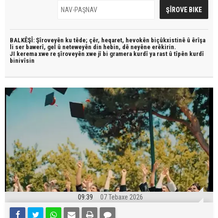
BALKÊŞÎ: Şîroveyên ku têde;
çêr, heqaret, hevokên biçûkxistinê û êrîşa
li ser bawerî, gel û neteweyên din hebin,
dê neyêne erêkirin.
JI kerema xwe re şîroveyên xwe jî bi
gramera kurdî
ya rast û
tîpên kurdî
binivîsin
09:39
07 Tebaxe 2026