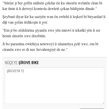
"Sûriye ji ber gefên milîsên çekdar ên ku sînorên welatên cîran bi
kar tînin û li derveyî kontrola dewletê çekan hildigirin dinale."
Şeybanî diyar kir ku saziyên wan ên ewlehî û leşkerî bi biryardarî li
dijî van gefan têdikoşin û got:
"Em ji bo zêdekirina şiyanên xwe yên mirovî û teknîkî yên li ser
hemû sînorên xwe dixebitin.
Ji bo parastina ewlehiya neteweyî û silametiya gelê xwe, em bi
cîranên xwe re di nav hevahengiyê de ne."
NÛÇEYE
ŞÎROVE BIKE