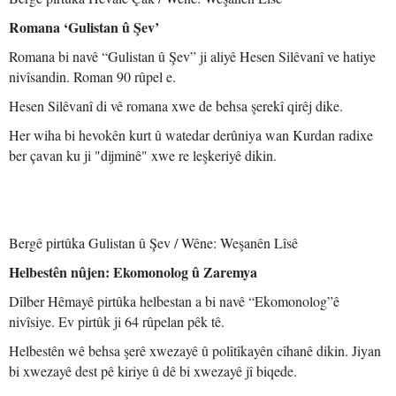
Romana ‘Gulistan û Şev’
Romana bi navê “Gulistan û Şev” ji aliyê Hesen Silêvanî ve hatiye
nivîsandin. Roman 90 rûpel e.
Hesen Silêvanî di vê romana xwe de behsa şerekî qirêj dike.
Her wiha bi hevokên kurt û watedar derûniya wan Kurdan radixe
ber çavan ku ji "dijminê" xwe re leşkeriyê dikin.
Bergê pirtûka Gulistan û Şev / Wêne: Weşanên Lîsê
Helbestên nûjen: Ekomonolog û Zaremya
Dîlber Hêmayê pirtûka helbestan a bi navê “Ekomonolog”ê
nivîsiye. Ev pirtûk ji 64 rûpelan pêk tê.
Helbestên wê behsa şerê xwezayê û polîtîkayên cîhanê dikin. Jiyan
bi xwezayê dest pê kiriye û dê bi xwezayê jî biqede.