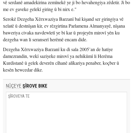
vê serdanê amadekirina zemînekê ye ji bo hevahengiya zêdetir. Ji bo
me ev gaveke gelekî giring û bi nirx e."
Serokê Dezgeha Xêrxwaziya Barzanî bal kişand ser giringiya vê
xelatê û destnîşan kir, ev rêzgirtina Parlamena Almanyayê, nîşana
baweriya civaka navdewletî ye bi kar û projeyên mirovî yên ku
dezgeha wan li seranserî herêmê encam dide.
Dezgeha Xêrxwaziya Barzanî ku di sala 2005’an de hatiye
damezrandin, wekî saziyeke mirovî ya nehikûmî li Herêma
Kurdistanê û gelek deverên cîhanê alîkariya penaber, koçber û
kesên hewcedar dike.
NÛÇEYE
ŞÎROVE BIKE