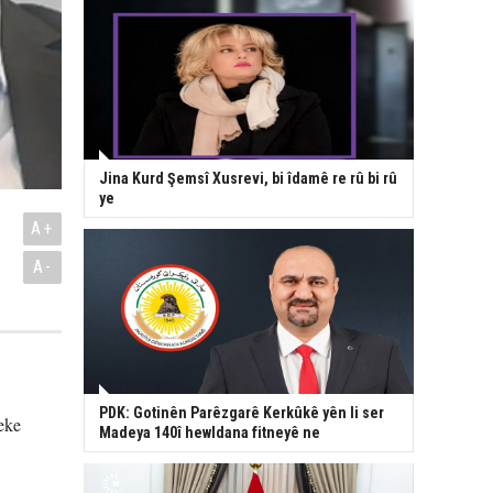
Jina Kurd Şemsî Xusrevi, bi îdamê re rû bi rû
ye
A+
A-
PDK: Gotinên Parêzgarê Kerkûkê yên li ser
eke
Madeya 140î hewldana fitneyê ne