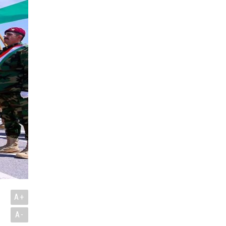
A+
A-