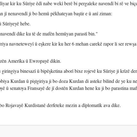
diyar kir ku Sûriye êdî nabe wekî berê bi pergaleke navendî bi rê ve biç
n jî nenavendî ji bo hemû pêkhateyan baştir e û anî ziman:
i Sûriyeyê hebe.
enavendî dike ku tê de mafên hemûyan parastî bin."
riya navneteweyî û eşkere kir ku her 6 mehan carekê rapor li ser rewşa
yarên Amerîka û Ewropayê dikin.
giringiya binesazî û bipêşketina aborî bixe rojevê ku Sûriye ji krîzê de
obiya Kurdan û piştgiriya ji bo doza Kurdan di asteke bilind de ye ku ne
yê û senatoya Fransayê de jî dostên Kurdan hene ku ji bo parastina m
 bo Rojavayê Kurdistanê derfeteke mezin a dîplomatîk ava dike.