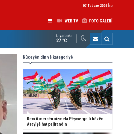
07 Tebaxe 2026
Îne
WEB TV
FOTO GALERÎ
Diyarbakır
K: Gotinên Parêzgarê Kerkûkê yên li ser Madeya 140î hewldana f
27 °C
Nûçeyên din vê kategoriyê
Dem û mercên xizmeta Pêşmerge û hêzên
Asayîşê hat pejirandin