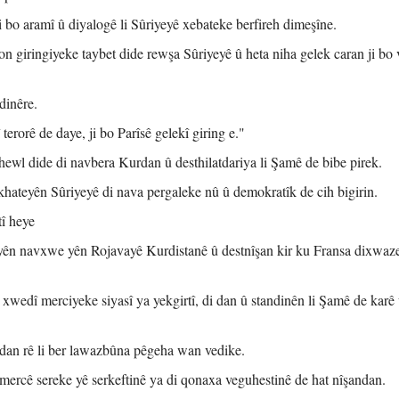
 bo aramî û diyalogê li Sûriyeyê xebateke berfireh dimeşîne.
giringiyeke taybet dide rewşa Sûriyeyê û heta niha gelek caran ji bo 
dinêre.
 terorê de daye, ji bo Parîsê gelekî giring e."
ewl dide di navbera Kurdan û desthilatdariya li Şamê de bibe pirek.
ateyên Sûriyeyê di nava pergaleke nû û demokratîk de cih bigirin.
î heye
yên navxwe yên Rojavayê Kurdistanê û destnîşan kir ku Fransa dixwaz
xwedî merciyeke siyasî ya yekgirtî, di dan û standinên li Şamê de karê
dan rê li ber lawazbûna pêgeha wan vedike.
mercê sereke yê serkeftinê ya di qonaxa veguhestinê de hat nîşandan.