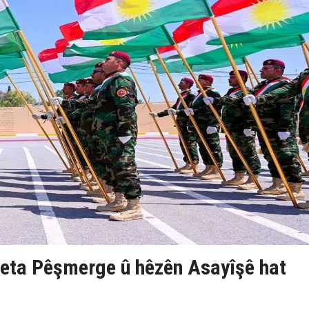
eta Pêşmerge û hêzên Asayîşê hat