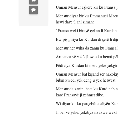
Umran Mensûr eşkere kir ku Fransa ji
Mensûr diyar kir ku Emmanuel Macron 
hewl daye û anî ziman:
"Fransa wekî birayê çekan li Kurdan 
Ew piştgiriya ku Kurdan di şerê li dijî
Mensûr her wiha da zanîn ku Fransa h
Armanca vê yekê jî ew e ku hemû pêkh
Pêdiviya Kurdan bi merciyeke yekgirt
Umran Mensûr bal kişand ser nakoki
bibin xwedî yek deng û yek helwest.
Mensûr da zanîn, heta ku Kurd nebin 
karê Fransayê jî zehmet dibe.
Wî diyar kir ku parçebûna aliyên Kur
Ji ber vê yekê, yekîtiya navxwe wekî 