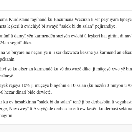
ma Kurdistanê ragihand ku Encûmena Wezîran li ser pêşniyara lîjney
eta leşkerî û ewlehiyê bi awayê "salek bi du salan" pejirandiye.
anûnî û darayî yên karmendên saziyên ewlehî û leşkerî hat girtin, di na
4an vegirtî dike.
na vê biryarê ne neçarî ye û li ser daxwaza kesane ya karmend an efser
pêkanîn.
êdivî ye ku efser an karmendê ku vê daxwazê dike, ji mûçeyê xwe yê bi
ezîneyê.
eyek rêjeya 10% ji mûçeyê bingehîn ê 10 salan (ku nêzîkî 3 mîlyon û 9
336 hezar dînarî bide dewletê.
 ku ev hesabkirina "salek bi du salan" tenê ji bo derbasbûn û veguhast
erge, Navxweyî û Asayîş) de derbasdar e û ew kesên ku derbasî sektora 
nagirin.