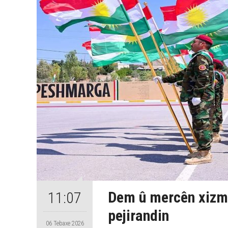
Dem û mercên xizm
11:07
pejirandin
06 Tebaxe 2026