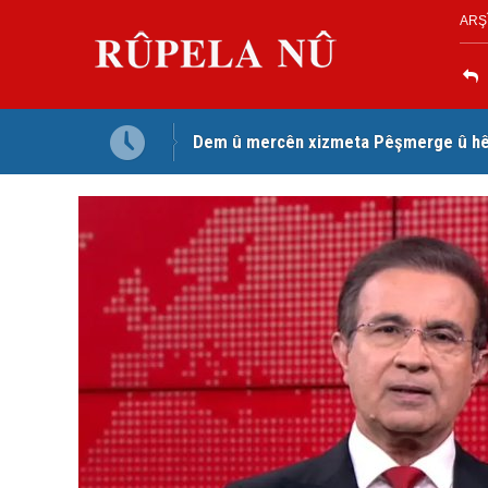
ARŞ
Dem û mercên xizmeta Pêşmerge û hêz
Jina Kurd Şemsî Xusrevi, bi îdamê re rû