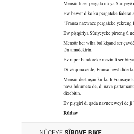
Mensûr li ser pergala nû ya Sûriyeyê 
Ew bawer dike ku pergaleke federal a
"Fransa naxwaze pergaleke yekreng l
Ew piştgiriya Sûriyeyeke pirreng û n
Mensûr her wiha bal kişand ser çavdê
tên amadekirin.
Ev rapor bandoreke mezin li ser bir
Di vê qonaxê de, Fransa hewl dide ku 
Mensûr destnîşan kir ku li Fransayê l
nava hikûmetê de, di nava parlamento
dixebitin.
Ev piştgirî di qada navneteweyî de ji
Rûdaw
NÛÇEYE
ŞÎROVE BIKE