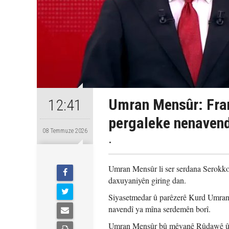
Umran Mensûr: Frans
12:41
pergaleke nenavend
08 Temmuze 2026
.
Umran Mensûr li ser serdana Serokk
daxuyaniyên giring dan.
Siyasetmedar û parêzerê Kurd Umran 
navendî ya mîna serdemên borî.
Umran Mensûr bû mêvanê Rûdawê û p