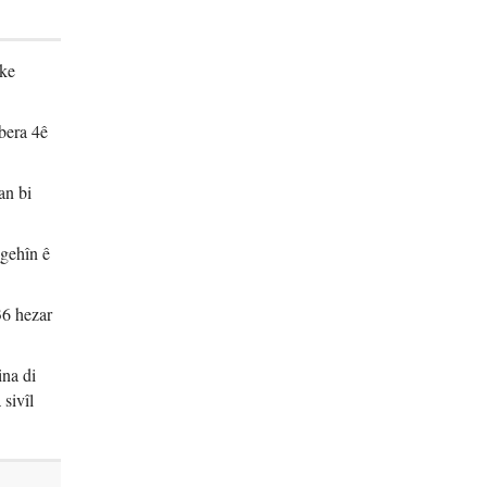
eke
vbera 4ê
an bi
ngehîn ê
36 hezar
ina di
sivîl