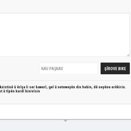
xistinê û êrîşa li ser bawerî, gel û neteweyên din hebin,
dê neyêne erêkirin.
st û
tîpên kurdî
binivîsin