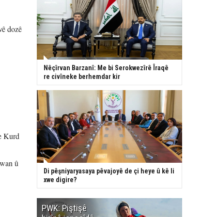
vê dozê
Nêçîrvan Barzanî: Me bi Serokwezîrê Îraqê
re civîneke berhemdar kir
e Kurd
 wan û
Di pêşniyaryasaya pêvajoyê de çi heye û kê li
xwe digire?
PWK: Piştişê
PWK: Ma