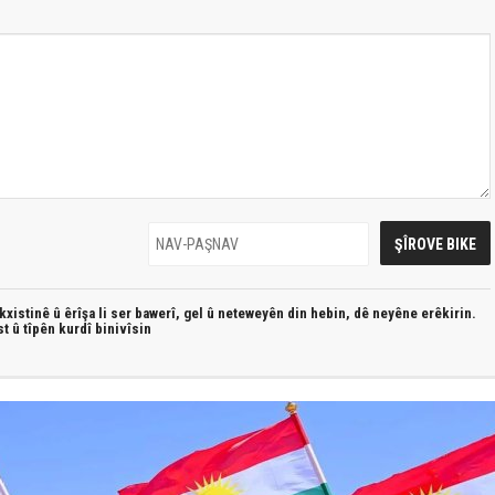
xistinê û êrîşa li ser bawerî, gel û neteweyên din hebin,
dê neyêne erêkirin.
st û
tîpên kurdî
binivîsin