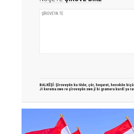
BALKÊŞÎ: Şîroveyên ku têde;
çêr, heqaret, hevokên biçûk
JI kerema xwe re şîroveyên xwe jî bi
gramera kurdî
ya ra