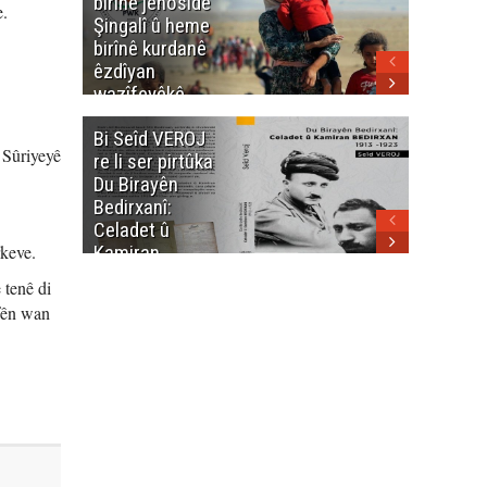
birînê jenosîdê
şehîdan
e.
Şingalî û heme
Enfalê
birînê kurdanê
Barzanîy
êzdîyan
hurmet 
wazîfeyêkê
kenê
neteweyî yê
Bi Seîd VEROJ
Wezîra
heme kurdanê
 Sûriyeyê
re li ser pirtûka
Berhema
dinya yo
Du Birayên
Cengî y
Bedirxanî:
Pakistan
Celadet û
û hevjîn
rkeve.
Kamiran
em Kurd
Bedirxan
 tenê di
(1913 -1923)
afên wan