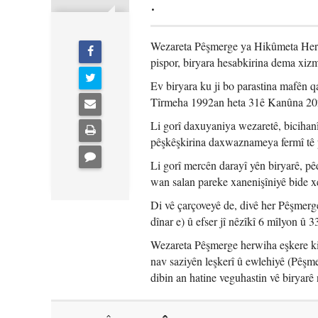
.
Wezareta Pêşmerge ya Hikûmeta Herê
pispor, biryara hesabkirina dema xizm
Ev biryara ku ji bo parastina mafên q
Tîrmeha 1992an heta 31ê Kanûna 202
Li gorî daxuyaniya wezaretê, bicihanî
pêşkêşkirina daxwaznameya fermî tê 
Li gorî mercên darayî yên biryarê, p
wan salan pareke xanenişîniyê bide x
Di vê çarçoveyê de, divê her Pêşmerg
dînar e) û efser jî nêzîkî 6 mîlyon û 
Wezareta Pêşmerge herwiha eşkere kir
nav saziyên leşkerî û ewlehiyê (Pêşm
dibin an hatine veguhastin vê biryarê 