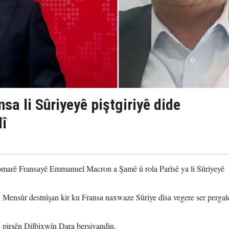
a li Sûriyeyê piştgiriyê dide
î
omarê Fransayê Emmanuel Macron a Şamê û rola Parîsê ya li Sûriyeyê
Mensûr destnîşan kir ku Fransa naxwaze Sûriye dîsa vegere ser pergal
irsên Dilbixwîn Dara bersivandin.