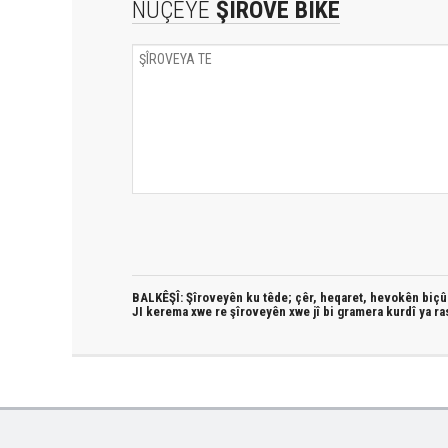
NÛÇEYE
ŞÎROVE BIKE
BALKÊŞÎ: Şîroveyên ku têde;
çêr, heqaret, hevokên biçûk
JI kerema xwe re şîroveyên xwe jî bi
gramera kurdî
ya ra