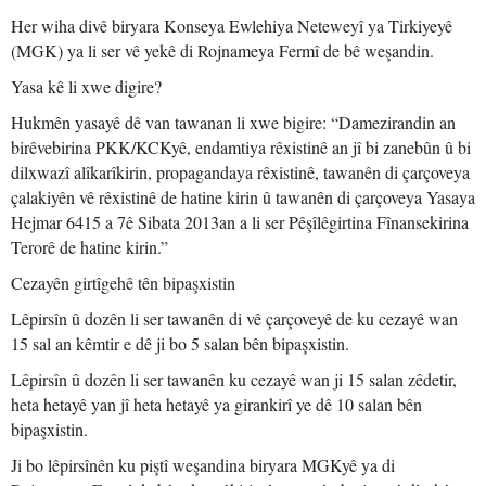
Her wiha divê biryara Konseya Ewlehiya Neteweyî ya Tirkiyeyê
(MGK) ya li ser vê yekê di Rojnameya Fermî de bê weşandin.
Yasa kê li xwe digire?
Hukmên yasayê dê van tawanan li xwe bigire: “Damezirandin an
birêvebirina PKK/KCKyê, endamtiya rêxistinê an jî bi zanebûn û bi
dilxwazî alîkarîkirin, propagandaya rêxistinê, tawanên di çarçoveya
çalakiyên vê rêxistinê de hatine kirin û tawanên di çarçoveya Yasaya
Hejmar 6415 a 7ê Sibata 2013an a li ser Pêşîlêgirtina Fînansekirina
Terorê de hatine kirin.”
Cezayên girtîgehê tên bipaşxistin
Lêpirsîn û dozên li ser tawanên di vê çarçoveyê de ku cezayê wan
15 sal an kêmtir e dê ji bo 5 salan bên bipaşxistin.
Lêpirsîn û dozên li ser tawanên ku cezayê wan ji 15 salan zêdetir,
heta hetayê yan jî heta hetayê ya girankirî ye dê 10 salan bên
bipaşxistin.
Ji bo lêpirsînên ku piştî weşandina biryara MGKyê ya di