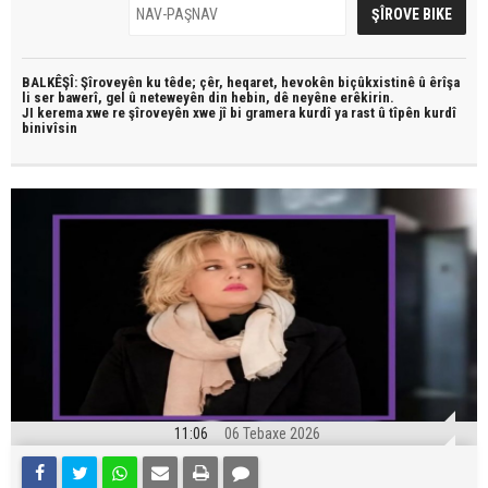
BALKÊŞÎ: Şîroveyên ku têde;
çêr, heqaret, hevokên biçûkxistinê û êrîşa
li ser bawerî, gel û neteweyên din hebin,
dê neyêne erêkirin.
JI kerema xwe re şîroveyên xwe jî bi
gramera kurdî
ya rast û
tîpên kurdî
binivîsin
11:06
06 Tebaxe 2026