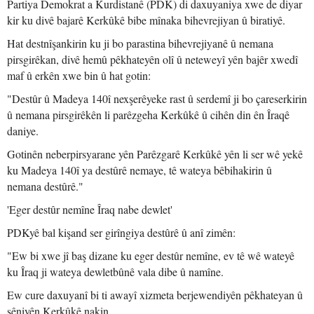
Partiya Demokrat a Kurdistanê (PDK) di daxuyaniya xwe de diyar
kir ku divê bajarê Kerkûkê bibe mînaka bihevrejiyan û biratiyê.
Hat destnîşankirin ku ji bo parastina bihevrejiyanê û nemana
pirsgirêkan, divê hemû pêkhateyên olî û neteweyî yên bajêr xwedî
maf û erkên xwe bin û hat gotin:
"Destûr û Madeya 140î nexşerêyeke rast û serdemî ji bo çareserkirin
û nemana pirsgirêkên li parêzgeha Kerkûkê û cihên din ên Îraqê
daniye.
Gotinên neberpirsyarane yên Parêzgarê Kerkûkê yên li ser wê yekê
ku Madeya 140î ya destûrê nemaye, tê wateya bêbihakirin û
nemana destûrê."
'Eger destûr nemîne Îraq nabe dewlet'
PDKyê bal kişand ser girîngiya destûrê û anî zimên:
"Ew bi xwe jî baş dizane ku eger destûr nemîne, ev tê wê wateyê
ku Îraq ji wateya dewletbûnê vala dibe û namîne.
Ew cure daxuyanî bi ti awayî xizmeta berjewendiyên pêkhateyan û
şêniyên Kerkûkê nakin.