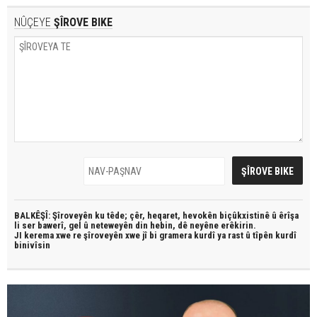
NÛÇEYE
ŞÎROVE BIKE
BALKÊŞÎ: Şîroveyên ku têde;
çêr, heqaret, hevokên biçûkxistinê û êrîşa
li ser bawerî, gel û neteweyên din hebin,
dê neyêne erêkirin.
JI kerema xwe re şîroveyên xwe jî bi
gramera kurdî
ya rast û
tîpên kurdî
binivîsin