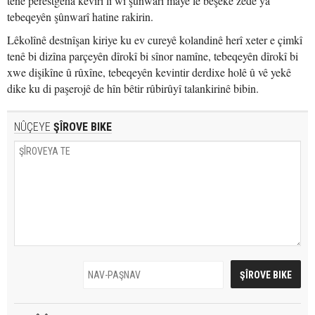
tenê perestgeha kevirî li wî şûnwarî maye lê beşeke zêde ya
tebeqeyên şûnwarî hatine rakirin.
Lêkolînê destnîşan kiriye ku ev cureyê kolandinê herî xeter e çimkî
tenê bi dizîna parçeyên dîrokî bi sînor namîne, tebeqeyên dîrokî bi
xwe dişikîne û rûxîne, tebeqeyên kevintir derdixe holê û vê yekê
dike ku di paşerojê de hîn bêtir rûbirûyî talankirinê bibin.
NÛÇEYE
ŞÎROVE BIKE