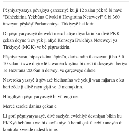
Pêşniyaryasaya pêvajoya çareseriyê ku ji 12 xalan pêk tê bi navê
"Bihêzkirina Yekbûna Civakî û Hevgirtina Neteweyî" û bi 360
îmzeyan pêşkêşî Parlamentoya Tirkiyeyê hat kirin.
Di pêşniyaryasayê de wekî merc hatiye diyarkirin ku divê PKK
çekan deyne û ev yek ji aliyê Konseya Ewlehiya Neteweyî ya
Tirkiyeyê (MGK) ve bê piştrastkirin.
Pêşniyaryasa, bipaşxistina lêpirsîn, darizandin û cezayan ji bo 5 û
10 salan li xwe digire lê tawanên kuştina bi qestî û dosyeyên beriya
1ê Hezîrana 2005an li derveyî vê çarçoveyê dihêle.
Naveroka yasayê û şêwazê bicihanîna wê yek ji wan mijaran e ku
herî zêde ji aliyê raya giştî ve tê meraqkirin.
Hûrgiliyên pêşniyaryasayê bi vî rengî ne:
Mercê sereke danîna çekan e
Li gorî pêşniyaryasayê, divê saziyên ewlehiyê destnîşan bikin ku
PKKyê hebûna xwe bi dawî aniye û hemû çek û cebilxaneyên di
kontrola xwe de radest kirine.