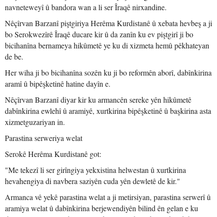
navneteweyî û bandora wan a li ser Îraqê nirxandine.
Nêçîrvan Barzanî piştgiriya Herêma Kurdistanê û xebata hevbeş a ji
bo Serokwezîrê Îraqê ducare kir û da zanîn ku ev piştgirî ji bo
bicihanîna bernameya hikûmetê ye ku di xizmeta hemû pêkhateyan
de be.
Her wiha ji bo bicihanîna sozên ku ji bo reformên aborî, dabînkirina
aramî û bipêşketinê hatine dayîn e.
Nêçîrvan Barzanî diyar kir ku armancên sereke yên hikûmetê
dabînkirina ewlehî û aramiyê, xurtkirina bipêşketinê û başkirina asta
xizmetguzariyan in.
Parastina serweriya welat
Serokê Herêma Kurdistanê got:
"Me tekezî li ser girîngiya yekxistina helwestan û xurtkirina
hevahengiya di navbera saziyên cuda yên dewletê de kir."
Armanca vê yekê parastina welat a ji metirsiyan, parastina serwerî û
aramiya welat û dabînkirina berjewendiyên bilind ên gelan e ku