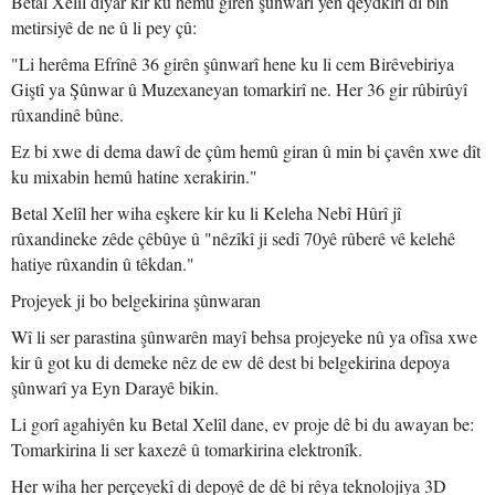
Betal Xelîl diyar kir ku hemû girên şûnwarî yên qeydkirî di bin
metirsiyê de ne û li pey çû:
"Li herêma Efrînê 36 girên şûnwarî hene ku li cem Birêvebiriya
Giştî ya Şûnwar û Muzexaneyan tomarkirî ne. Her 36 gir rûbirûyî
rûxandinê bûne.
Ez bi xwe di dema dawî de çûm hemû giran û min bi çavên xwe dît
ku mixabin hemû hatine xerakirin."
Betal Xelîl her wiha eşkere kir ku li Keleha Nebî Hûrî jî
rûxandineke zêde çêbûye û "nêzîkî ji sedî 70yê rûberê vê kelehê
hatiye rûxandin û têkdan."
Projeyek ji bo belgekirina şûnwaran
Wî li ser parastina şûnwarên mayî behsa projeyeke nû ya ofîsa xwe
kir û got ku di demeke nêz de ew dê dest bi belgekirina depoya
şûnwarî ya Eyn Darayê bikin.
Li gorî agahiyên ku Betal Xelîl dane, ev proje dê bi du awayan be:
Tomarkirina li ser kaxezê û tomarkirina elektronîk.
Her wiha her perçeyekî di depoyê de dê bi rêya teknolojiya 3D