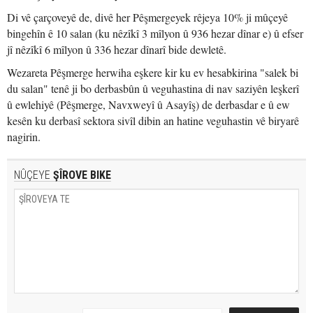
Di vê çarçoveyê de, divê her Pêşmergeyek rêjeya 10% ji mûçeyê
bingehîn ê 10 salan (ku nêzîkî 3 mîlyon û 936 hezar dînar e) û efser
jî nêzîkî 6 mîlyon û 336 hezar dînarî bide dewletê.
Wezareta Pêşmerge herwiha eşkere kir ku ev hesabkirina "salek bi
du salan" tenê ji bo derbasbûn û veguhastina di nav saziyên leşkerî
û ewlehiyê (Pêşmerge, Navxweyî û Asayîş) de derbasdar e û ew
kesên ku derbasî sektora sivîl dibin an hatine veguhastin vê biryarê
nagirin.
NÛÇEYE
ŞÎROVE BIKE