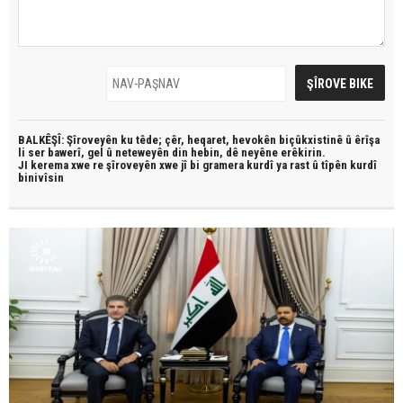
BALKÊŞÎ: Şîroveyên ku têde;
çêr, heqaret, hevokên biçûkxistinê û êrîşa
li ser bawerî, gel û neteweyên din hebin,
dê neyêne erêkirin.
JI kerema xwe re şîroveyên xwe jî bi
gramera kurdî
ya rast û
tîpên kurdî
binivîsin