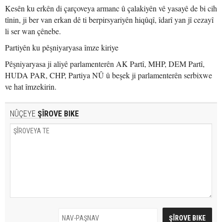
Kesên ku erkên di çarçoveya armanc û çalakiyên vê yasayê de bi cih
tînin, ji ber van erkan dê ti berpirsyariyên hiqûqî, îdarî yan jî cezayî
li ser wan çênebe.
Partiyên ku pêşniyaryasa îmze kiriye
Pêşniyaryasa ji aliyê parlamenterên AK Partî, MHP, DEM Partî,
HUDA PAR, CHP, Partiya NÛ û beşek ji parlamenterên serbixwe
ve hat îmzekirin.
NÛÇEYE
ŞÎROVE BIKE