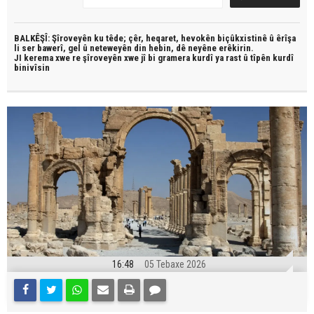
BALKÊŞÎ: Şîroveyên ku têde;
çêr, heqaret, hevokên biçûkxistinê û êrîşa
li ser bawerî, gel û neteweyên din hebin,
dê neyêne erêkirin.
JI kerema xwe re şîroveyên xwe jî bi
gramera kurdî
ya rast û
tîpên kurdî
binivîsin
16:48
05 Tebaxe 2026