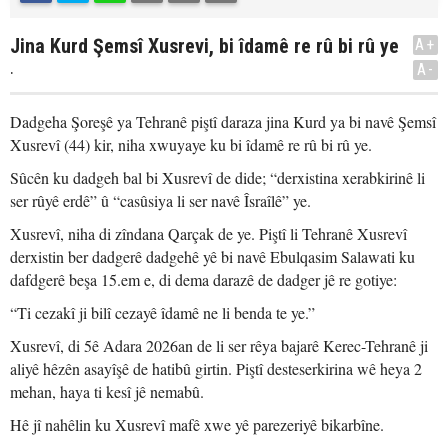
Jina Kurd Şemsî Xusrevi, bi îdamê re rû bi rû ye
A+
.
A-
Dadgeha Şoreşê ya Tehranê piştî daraza jina Kurd ya bi navê Şemsî
Xusrevî (44) kir, niha xwuyaye ku bi îdamê re rû bi rû ye.
Sûcên ku dadgeh bal bi Xusrevî de dide; “derxistina xerabkirinê li
ser rûyê erdê” û “casûsiya li ser navê Îsraîlê” ye.
Xusrevî, niha di zîndana Qarçak de ye. Piştî li Tehranê Xusrevî
derxistin ber dadgerê dadgehê yê bi navê Ebulqasim Salawati ku
dafdgerê beşa 15.em e, di dema darazê de dadger jê re gotiye:
“Ti cezakî ji bilî cezayê îdamê ne li benda te ye.”
Xusrevî, di 5ê Adara 2026an de li ser rêya bajarê Kerec-Tehranê ji
aliyê hêzên asayîşê de hatibû girtin. Piştî desteserkirina wê heya 2
mehan, haya ti kesî jê nemabû.
Hê jî nahêlin ku Xusrevî mafê xwe yê parezeriyê bikarbîne.