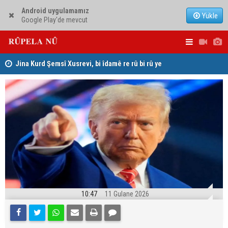
Android uygulamamız
Yükle
Google Play'de mevcut
hat
Jina Kurd Şemsî Xusrevi, bi îdamê re rû bi rû ye
PDK: Gotin
hewldana f
10:47
11 Gulane 2026