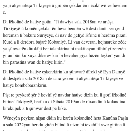
ya ji aliyê artêşa Tirkiyeyê û grûpên çekdar ên nêzîkî wê ve hevdem
e.
Di lêkolînê de hatiye gotin: "Ji dawiya sala 2018an ve artêşa
Tirkiyeyê û komên çekdar ên hevalbendên wê dest danîn ser çend
herêman li bakurê Sûriyeyê, di nav de geliyê Efrînê û herêma piranî
Kurd a li derdora bajarê Kobaniyê. Li van deveran, hejmareke zêde
ya şûnwarên dîrokî ji ber talankirina bi makîneyan rûbirûyî zererên
giran bûn ku xuya dike ev kar bi hevahengiya hêzên leşkerî yan di
bin parastina wan de hatiye kirin."
Di lêkolînê de hatiye eşkerekirin ku şûnwarê dîrokî yê Eyn Darayê
di destpêka sala 2018an de cara yekem ji aliyê artêşa Tirkiyeyê ve
hatiye bombebarankirin.
Pişt re peykerê şêr ê kevirî yê navdar hatiye dizîn ku li gorî lêkolînê
birine Tirkiyeyê, berî ku di Sibata 2019an de rûxandin û kolandina
birêkûpêk a li şûnwar dest pê bike.
Wêneyên peykan nîşan didin ku karên kolandinê heta Kanûna Paşîn
a sala 2022yan her du girên bilind û nizm bi tevahî li xwe girtine û