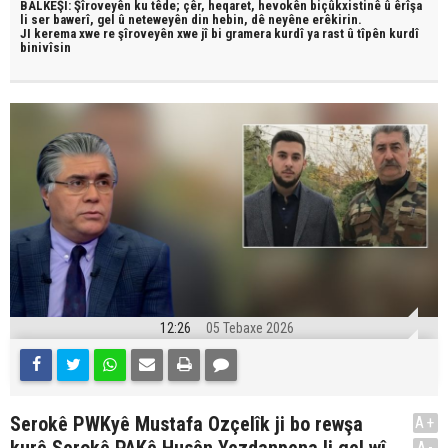
BALKÊŞÎ: Şîroveyên ku têde;
çêr, heqaret, hevokên biçûkxistinê û êrîşa
li ser bawerî, gel û neteweyên din hebin,
dê neyêne erêkirin.
JI kerema xwe re şîroveyên xwe jî bi
gramera kurdî
ya rast û
tîpên kurdî
binivîsin
12:26
05 Tebaxe 2026
Serokê PWKyê Mustafa Ozçelîk ji bo rewşa
A+
A-