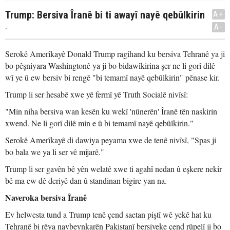
Trump: Bersiva Îranê bi ti awayî nayê qebûlkirin
A+
.
A-
Serokê Amerîkayê Donald Trump ragihand ku bersiva Tehranê ya ji
bo pêşniyara Washingtonê ya ji bo bidawîkirina şer ne li gorî dilê
wî ye û ew bersiv bi rengê "bi temamî nayê qebûlkirin" pênase kir.
Trump li ser hesabê xwe yê fermî yê Truth Socialê nivîsî:
"Min niha bersiva wan kesên ku wekî 'nûnerên' Îranê tên naskirin
xwend. Ne li gorî dilê min e û bi temamî nayê qebûlkirin."
Serokê Amerîkayê di dawiya peyama xwe de tenê nivîsî, "Spas ji
bo bala we ya li ser vê mijarê."
Trump li ser gavên bê yên welatê xwe ti agahî nedan û eşkere nekir
bê ma ew dê deriyê dan û standinan bigire yan na.
Naveroka bersiva Îranê
Ev helwesta tund a Trump tenê çend saetan piştî wê yekê hat ku
Tehranê bi rêya navbeynkarên Pakistanî bersiveke çend rûpelî ji bo