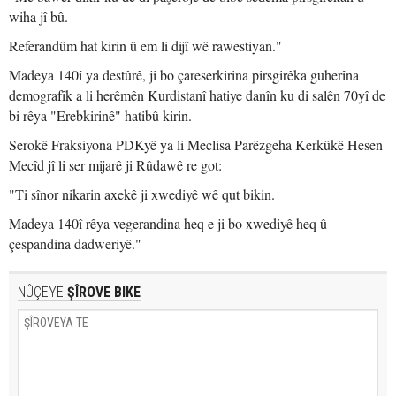
wiha jî bû.
Referandûm hat kirin û em li dijî wê rawestiyan."
Madeya 140î ya destûrê, ji bo çareserkirina pirsgirêka guherîna
demografîk a li herêmên Kurdistanî hatiye danîn ku di salên 70yî de
bi rêya "Erebkirinê" hatibû kirin.
Serokê Fraksiyona PDKyê ya li Meclisa Parêzgeha Kerkûkê Hesen
Mecîd jî li ser mijarê ji Rûdawê re got:
"Ti sînor nikarin axekê ji xwediyê wê qut bikin.
Madeya 140î rêya vegerandina heq e ji bo xwediyê heq û
çespandina dadweriyê."
NÛÇEYE
ŞÎROVE BIKE