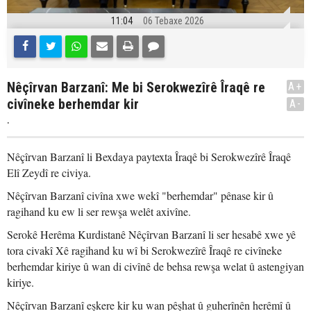
11:04
06 Tebaxe 2026
Nêçîrvan Barzanî: Me bi Serokwezîrê Îraqê re
A+
civîneke berhemdar kir
A-
.
Nêçîrvan Barzanî li Bexdaya paytexta Îraqê bi Serokwezîrê Îraqê
Elî Zeydî re civiya.
Nêçîrvan Barzanî civîna xwe wekî "berhemdar" pênase kir û
ragihand ku ew li ser rewşa welêt axivîne.
Serokê Herêma Kurdistanê Nêçîrvan Barzanî li ser hesabê xwe yê
tora civakî Xê ragihand ku wî bi Serokwezîrê Îraqê re civîneke
berhemdar kiriye û wan di civînê de behsa rewşa welat û astengiyan
kiriye.
Nêçîrvan Barzanî eşkere kir ku wan pêşhat û guherînên herêmî û