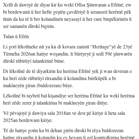
Xelîl di dawiyê de diyar kir ku wekî Ofîsa Şûnwaran a Efrînê, ew
bi berdewamî û her hefte geştên çavdêriyê li seranserî herêmê pêk
tînin da ku rê li ber kolandinên neyasayî û her cure binpêkirinên li
ser samanên dîrokî bigirin.
Talan û Efrîn
Li gorî lêkolîneke nû ya ku di kovara zanistî “Heritage”yê de 23yê
Tîrmeha 2026an hatiye weşandin, li Sûriyeyê ji sedî 59ê şûnwarên
dîrokî rûbirûyî talankirinê bûne.
Di lêkolînê de tê diyarkirin ku herêma Efrînê yek ji wan deveran e
ku herî zêde rûbirûyî rûxandin û kolandina birêkûpêk a bi
makîneyên giran (buldozeran) bûye.
Lêkolînê bi taybetî bal kişandiye ser herêma Efrînê ku wekî herêma
herî zêde zerer ji talankirina bi makîneyên giran ditiye.
Vê pêvajoyê ji dawiya sala 2018an ve dest pê kiriye û heta sala
2025an berdewam kiriye.
Tê de hatiye gotin ku bi dehan girên dîrokî bi rêya buldozeran
hatine rûxandin û kolandin ku ev heyam li gel kontrolkirina herêmê