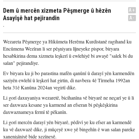
Dem û mercên xizmeta Pêşmerge û hêzên
A+
Asayîşê hat pejirandin
A-
.
Wezareta Pêşmerge ya Hikûmeta Herêma Kurdistanê ragihand ku
Encûmena Wezîran li ser pêşniyara lîjneyeke pispor, biryara
hesabkirina dema xizmeta leşkerî û ewlehiyê bi awayê "salek bi du
salan" pejirandiye.
Ev biryara ku ji bo parastina mafên qanûnî û darayî yên karmendên
saziyên ewlehî û leşkerî hat girtin, di navbera 4ê Tîrmeha 1992an
heta 31ê Kanûna 2024an vegirtî dike.
Li gorî daxuyaniya wezaretê, bicihanîna vê biryarê ne neçarî ye û li
ser daxwaza kesane ya karmend an efseran bi pêşkêşkirina
daxwaznameya fermî tê pêkanîn.
Li gorî mercên darayî yên biryarê, pêdivî ye ku efser an karmendê
ku vê daxwazê dike, ji mûçeyê xwe yê bingehîn ê wan salan pareke
xanenişîniyê bide xezîneyê.