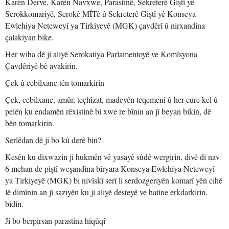
Karên Derve, Karên Navxwe, Parastinê, Sekreterê Giştî yê
Serokkomariyê, Serokê MÎTê û Sekreterê Giştî yê Konseya
Ewlehiya Neteweyî ya Tirkiyeyê (MGK) çavdêrî û nirxandina
çalakiyan bike.
Her wiha dê ji aliyê Serokatiya Parlamentoyê ve Komîsyona
Çavdêriyê bê avakirin.
Çek û cebilxane tên tomarkirin
Çek, cebilxane, amûr, teçhîzat, madeyên teqemenî û her cure kel û
pelên ku endamên rêxistinê bi xwe re bînin an jî beyan bikin, dê
bên tomarkirin.
Serlêdan dê ji bo kû derê bin?
Kesên ku dixwazin ji hukmên vê yasayê sûdê wergirin, divê di nav
6 mehan de piştî weşandina biryara Konseya Ewlehiya Neteweyî
ya Tirkiyeyê (MGK) bi nivîskî serî li serdozgeriyên komarî yên cihê
lê dimînin an jî saziyên ku ji aliyê desteyê ve hatine erkdarkirin,
bidin.
Ji bo berpirsan parastina hiqûqî