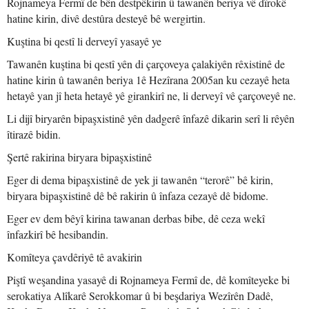
Rojnameya Fermî de bên destpêkirin û tawanên beriya vê dîrokê
hatine kirin, divê destûra desteyê bê wergirtin.
Kuştina bi qestî li derveyî yasayê ye
Tawanên kuştina bi qestî yên di çarçoveya çalakiyên rêxistinê de
hatine kirin û tawanên beriya 1ê Hezîrana 2005an ku cezayê heta
hetayê yan jî heta hetayê yê girankirî ne, li derveyî vê çarçoveyê ne.
Li dijî biryarên bipaşxistinê yên dadgerê înfazê dikarin serî li rêyên
îtirazê bidin.
Şertê rakirina biryara bipaşxistinê
Eger di dema bipaşxistinê de yek ji tawanên “terorê” bê kirin,
biryara bipaşxistinê dê bê rakirin û înfaza cezayê dê bidome.
Eger ev dem bêyî kirina tawanan derbas bibe, dê ceza wekî
înfazkirî bê hesibandin.
Komîteya çavdêriyê tê avakirin
Piştî weşandina yasayê di Rojnameya Fermî de, dê komîteyeke bi
serokatiya Alîkarê Serokkomar û bi beşdariya Wezîrên Dadê,