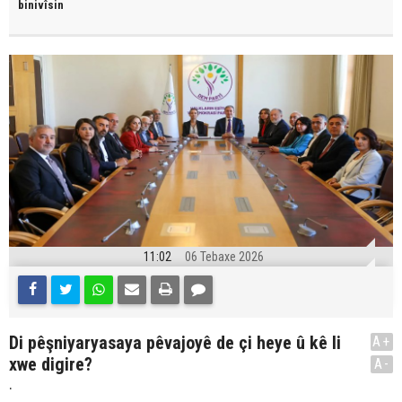
binivîsin
11:02
06 Tebaxe 2026
Di pêşniyaryasaya pêvajoyê de çi heye û kê li
A+
xwe digire?
A-
.