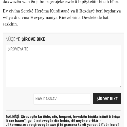
daxwazên wan ên ji bo paşerojeke ewle û bipêşketîtir bi cih bîne.
Ev civîna Serokê Herêma Kurdistanê ya li Bexdayê berî beşdariya
wî ya di civîna Hevpeymaniya Birêvebirina Dewletê de hat
sazkirin.
NÛÇEYE
ŞÎROVE BIKE
BALKÊŞÎ: Şîroveyên ku têde;
çêr, heqaret, hevokên biçûkxistinê û êrîşa
li ser bawerî, gel û neteweyên din hebin,
dê neyêne erêkirin.
JI kerema xwe re şîroveyên xwe jî bi
gramera kurdî
ya rast û
tîpên kurdî