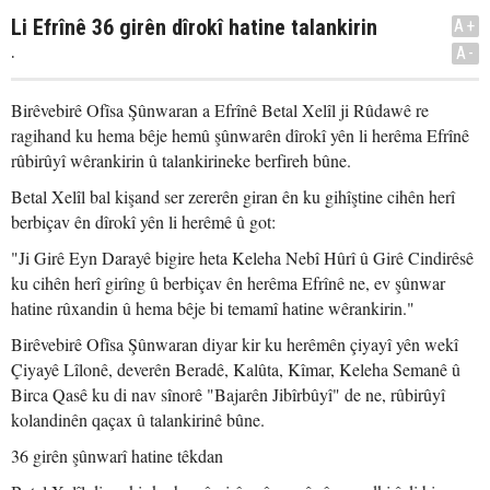
Li Efrînê 36 girên dîrokî hatine talankirin
A+
.
A-
Birêvebirê Ofîsa Şûnwaran a Efrînê Betal Xelîl ji Rûdawê re
ragihand ku hema bêje hemû şûnwarên dîrokî yên li herêma Efrînê
rûbirûyî wêrankirin û talankirineke berfireh bûne.
Betal Xelîl bal kişand ser zererên giran ên ku gihîştine cihên herî
berbiçav ên dîrokî yên li herêmê û got:
"Ji Girê Eyn Darayê bigire heta Keleha Nebî Hûrî û Girê Cindirêsê
ku cihên herî girîng û berbiçav ên herêma Efrînê ne, ev şûnwar
hatine rûxandin û hema bêje bi temamî hatine wêrankirin."
Birêvebirê Ofîsa Şûnwaran diyar kir ku herêmên çiyayî yên wekî
Çiyayê Lîlonê, deverên Beradê, Kalûta, Kîmar, Keleha Semanê û
Birca Qasê ku di nav sînorê "Bajarên Jibîrbûyî" de ne, rûbirûyî
kolandinên qaçax û talankirinê bûne.
36 girên şûnwarî hatine têkdan