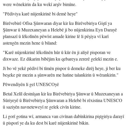
were wênekirin da ku wekî arşîv bimîne.
"Pêdiviya karê nûjenkirinê bi demê heye"
Birêvebirê Ofîsa Şûnwaran diyar kir ku Birêvebiriya Giştî ya
Şûnwar û Muzexaneyan a Helebê ji bo nûjenkirina Eyn Darayê
plansazî û lêkolînên pêwîst amade kirine lê li pêşiya vî karî
astengên mezin hene û biland:
"Karê nûjenkirinê lêkolînên hûr û kûr ên ji aliyê pisporan ve
dixwaze. Ez dikarim bibêjim ku qebareya zererê gelekî mezin e.
Ji bo vê yekê pêdivî bi tîmên pispor û demeke dirêj heye, ji ber ku
beşeke pir mezin a şûnwarên me hatine talankirin û wêrankirin."
Pêwendiyên li gel UNESCOyê
Betal Xelîl destnîşan kir ku Birêvebiriya Şûnwar û Muzexaneyan a
Sûriyeyê û Birêvebiriya Şûnwaran a Helebê bi rêxistina UNESCO
û saziyên navneteweyî re gelek civîn kirine.
Li gorî gotina wî, armanca van civînan dabînkirina piştgiriya darayî
û pisporî ye da ku dest bi karê nûjenkirinê bikin.