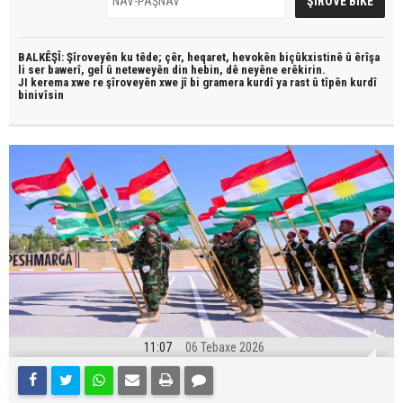
BALKÊŞÎ: Şîroveyên ku têde;
çêr, heqaret, hevokên biçûkxistinê û êrîşa
li ser bawerî, gel û neteweyên din hebin,
dê neyêne erêkirin.
JI kerema xwe re şîroveyên xwe jî bi
gramera kurdî
ya rast û
tîpên kurdî
binivîsin
11:07
06 Tebaxe 2026