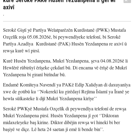
kurê Serokê PAKê Husên Yezdanpena li gel wî
axivî
.
Serokê Giştî yê Partîya Welatparêzên Kurdistanê (PWK) Mustafa
Ozçelîk roja 05.08.2026ê, bi peywendîyeke telefonî, bi Serokê
Partîya Azadîya Kurdistanê (PAK) Husên Yezdanpena re axivî û
rewşa kurê wî pirsî.
Kurê Husên Yezdanpena, Mukrî Yezdanpena, şeva 04.08.2026ê li
Hewlêrê rûbirûyî êrîşeke çekdarî bû. Di encama vê êrîşê de Mukrî
Yezdanpena bi giranî birîndar bû.
Endamê Komîteya Navendî ya PAKê Edîp Xalidyan di daxuyanîya
xwe de gotibû ku ‘’Nokerekî ku girêdayî Rejîma Îslamî ya Îranê ye
hewla sûîkasteke li dijî Mukrî Yezdanpena kirîye’’
Serokê PWKyê Mustafa Ozçelîk di peywendîya telefonî de rewşa
Mukrî Yezdanpena pirsî. Husên Yezdanpena jî got ‘’Diktoran
midaxeleyeke baş kirine. Diktor dibêjin rewşa wî hinekî bi ber
başiyê ve diçe. Lê heta 24 saetan jî emê li bende bin’’.