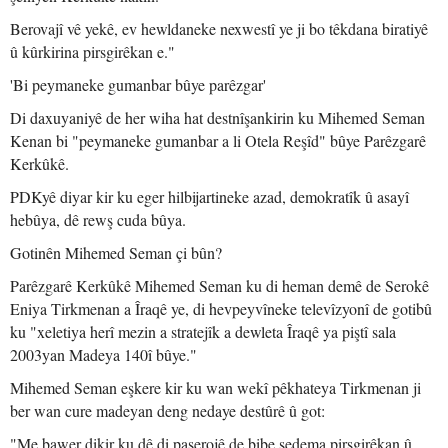
Berovajî vê yekê, ev hewldaneke nexwestî ye ji bo têkdana biratiyê
û kûrkirina pirsgirêkan e."
'Bi peymaneke gumanbar bûye parêzgar'
Di daxuyaniyê de her wiha hat destnîşankirin ku Mihemed Seman
Kenan bi "peymaneke gumanbar a li Otela Reşîd" bûye Parêzgarê
Kerkûkê.
PDKyê diyar kir ku eger hilbijartineke azad, demokratîk û asayî
hebûya, dê rewş cuda bûya.
Gotinên Mihemed Seman çi bûn?
Parêzgarê Kerkûkê Mihemed Seman ku di heman demê de Serokê
Eniya Tirkmenan a Îraqê ye, di hevpeyvîneke televîzyonî de gotibû
ku "xeletiya herî mezin a stratejîk a dewleta Îraqê ya piştî sala
2003yan Madeya 140î bûye."
Mihemed Seman eşkere kir ku wan wekî pêkhateya Tirkmenan ji
ber wan cure madeyan deng nedaye destûrê û got:
"Me bawer dikir ku dê di paşerojê de bibe sedema pirsgirêkan û