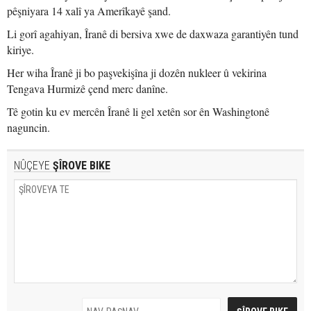
pêşniyara 14 xalî ya Amerîkayê şand.
Li gorî agahiyan, Îranê di bersiva xwe de daxwaza garantiyên tund
kiriye.
Her wiha Îranê ji bo paşvekişîna ji dozên nukleer û vekirina
Tengava Hurmizê çend merc danîne.
Tê gotin ku ev mercên Îranê li gel xetên sor ên Washingtonê
naguncin.
NÛÇEYE
ŞÎROVE BIKE