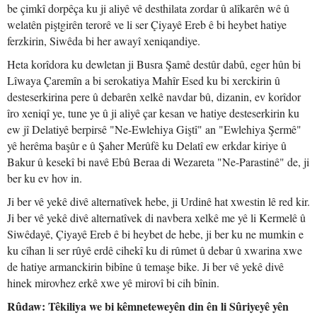
be çimkî dorpêça ku ji aliyê vê desthilata zordar û alîkarên wê û
welatên piştgirên terorê ve li ser Çiyayê Ereb ê bi heybet hatiye
ferzkirin, Siwêda bi her awayî xeniqandiye.
Heta korîdora ku dewletan ji Busra Şamê destûr dabû, eger hûn bi
Lîwaya Çaremîn a bi serokatiya Mahîr Esed ku bi xerckirin û
desteserkirina pere û debarên xelkê navdar bû, dizanin, ev korîdor
îro xeniqî ye, tune ye û ji aliyê çar kesan ve hatiye desteserkirin ku
ew jî Delatiyê berpirsê "Ne-Ewlehiya Giştî" an "Ewlehiya Şermê"
yê herêma başûr e û Şaher Merûfê ku Delatî ew erkdar kiriye û
Bakur û kesekî bi navê Ebû Beraa di Wezareta "Ne-Parastinê" de, ji
ber ku ev hov in.
Ji ber vê yekê divê alternatîvek hebe, ji Urdinê hat xwestin lê red kir.
Ji ber vê yekê divê alternatîvek di navbera xelkê me yê li Kermelê û
Siwêdayê, Çiyayê Ereb ê bi heybet de hebe, ji ber ku ne mumkin e
ku cîhan li ser rûyê erdê cihekî ku di rûmet û debar û xwarina xwe
de hatiye armanckirin bibîne û temaşe bike. Ji ber vê yekê divê
hinek mirovhez erkê xwe yê mirovî bi cih bînin.
Rûdaw: Têkiliya we bi kêmneteweyên din ên li Sûriyeyê yên