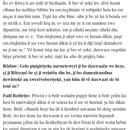
Îro ev fetwa li ser erdê tê bicihanîn. Ji ber vê yekê îro, divê hemû
cîhana ku nedîtiye bibîne ku em negihiştin vî vebijarkê heta ku em
neçar û mecbûr man. Tiştê ku sibe bîne, sibe ji bo yê ku li benda wê
ye nêzîk e. Em xwedî heq in, ev axa me ye û em namûsa xwe
diparêzin, me êrişî kesî nekiriye, em ji cihekî neçûne cihekî din,
dirûşma me ev e, "Em êrişkirina ji aliyê xwe ve heram dikin, paşê
em êrişkirina li ser xwe heram dikin û yê ku li dijî êrişê dernakeve
ne ji me ye." Vê komê êrişî me kir, ji ber vê yekê, daxwaza veqetînê
bûye pêwîstî. Ji ber vê yekê, tiştê ku sibe dê pêşkêş bike.
Rûdaw: Gelo piştgiriyeke navneteweyî ji bo daxwazên we heye,
çi ji Rûsyayê be çi ji welatên din be, ji bo damezirandina
dewletekê an xwerêveberiyekê, yan hûn di vê daxwazê de bi
tenê ne?
Fadî Bediriye:
Pêwîst e û belê welatên piştgir hene û belê gelên ku
hest bi mirovahiyê dikin û vê xetera ku li ser vê herêmê ye hîs dikin
hene. Belê, cîhanek heye ku dê li hemberî tawanan bê deng nemîne.
Belê, îro kes hene ku dixwazin li ser xwîna mirovên bêguneh
peymanan çêkin da ku destkeftiyan bi dest bixin lê divê welat hebin
ku aştiyê diparêzin û ew in yên ku dê herêmê ji noqbûneke misoger