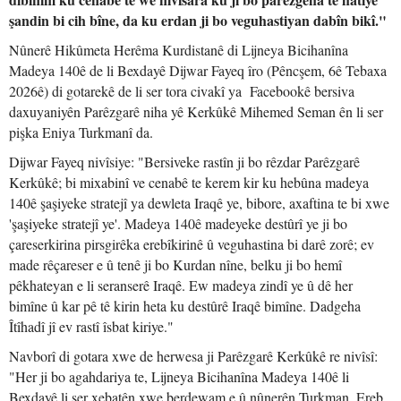
şandin bi cih bîne, da ku erdan ji bo veguhastiyan dabîn bikî."
Nûnerê Hikûmeta Herêma Kurdistanê di Lijneya Bicihanîna
Madeya 140ê de li Bexdayê Dijwar Fayeq îro (Pêncşem, 6ê Tebaxa
2026ê) di gotarekê de li ser tora civakî ya Facebookê bersiva
daxuyaniyên Parêzgarê niha yê Kerkûkê Mihemed Seman ên li ser
pişka Eniya Turkmanî da.
Dijwar Fayeq nivîsiye: "Bersiveke rastîn ji bo rêzdar Parêzgarê
Kerkûkê; bi mixabinî ve cenabê te kerem kir ku hebûna madeya
140ê şaşiyeke stratejî ya dewleta Iraqê ye, bibore, axaftina te bi xwe
'şaşiyeke stratejî ye'. Madeya 140ê madeyeke destûrî ye ji bo
çareserkirina pirsgirêka erebîkirinê û veguhastina bi darê zorê; ev
made rêçareser e û tenê ji bo Kurdan nîne, belku ji bo hemî
pêkhateyan e li seranserê Iraqê. Ew madeya zindî ye û dê her
bimîne û kar pê tê kirin heta ku destûrê Iraqê bimîne. Dadgeha
Îtîhadî jî ev rastî îsbat kiriye."
Navborî di gotara xwe de herwesa ji Parêzgarê Kerkûkê re nivîsî:
"Her ji bo agahdariya te, Lijneya Bicihanîna Madeya 140ê li
Bexdayê li ser xebatên xwe berdewam e û nûnerên Turkman, Ereb