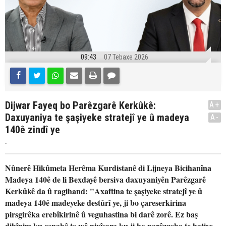
09:43
07 Tebaxe 2026
Dijwar Fayeq bo Parêzgarê Kerkûkê:
A+
Daxuyaniya te şaşiyeke stratejî ye û madeya
A-
140ê zindî ye
.
Nûnerê Hikûmeta Herêma Kurdistanê di Lijneya Bicihanîna
Madeya 140ê de li Bexdayê bersiva daxuyaniyên Parêzgarê
Kerkûkê da û ragihand: "Axaftina te şaşiyeke stratejî ye û
madeya 140ê madeyeke destûrî ye, ji bo çareserkirina
pirsgirêka erebîkirinê û veguhastina bi darê zorê. Ez baş
dibînim ku cenabê te wê nivîsara ku ji bo parêzgeha te hatiye