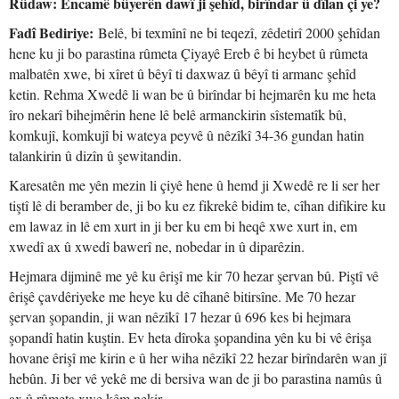
Rûdaw: Encamê bûyerên dawî ji şehîd, birîndar û dîlan çi ye?
Fadî Bediriye:
Belê, bi texmînî ne bi teqezî, zêdetirî 2000 şehîdan
hene ku ji bo parastina rûmeta Çiyayê Ereb ê bi heybet û rûmeta
malbatên xwe, bi xîret û bêyî ti daxwaz û bêyî ti armanc şehîd
ketin. Rehma Xwedê li wan be û birîndar bi hejmarên ku me heta
îro nekarî bihejmêrin hene lê belê armanckirin sîstematîk bû,
komkujî, komkujî bi wateya peyvê û nêzîkî 34-36 gundan hatin
talankirin û dizîn û şewitandin.
Karesatên me yên mezin li çiyê hene û hemd ji Xwedê re li ser her
tiştî lê di beramber de, ji bo ku ez fikrekê bidim te, cîhan difikire ku
em lawaz in lê em xurt in ji ber ku em bi heqê xwe xurt in, em
xwedî ax û xwedî bawerî ne, nobedar in û diparêzin.
Hejmara dijminê me yê ku êrişî me kir 70 hezar şervan bû. Piştî vê
êrişê çavdêriyeke me heye ku dê cîhanê bitirsîne. Me 70 hezar
şervan şopandin, ji wan nêzîkî 17 hezar û 696 kes bi hejmara
şopandî hatin kuştin. Ev heta dîroka şopandina yên ku bi vê êrişa
hovane êrişî me kirin e û her wiha nêzîkî 22 hezar birîndarên wan jî
hebûn. Ji ber vê yekê me di bersiva wan de ji bo parastina namûs û
ax û rûmeta xwe kêm nekir.