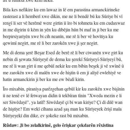
Bila kes nefikire ku em lawaz in lê em parastina armanckirineke
rasterast a li hemberî xwe dikin, me ne li bendê bû ku Sûriye bi vî
rengî li ser vê herêmê were girtin û îro bi tohmeta ku em cudaxwaz
in me digirin û kêm in yên ku dibêjin hûn bi maf in ji ber ku me
berpirsiyariyên xwe bi cih neanîn, me rê li ber vê hovîtiya ku
qewimî negirt, me rê li ber zarokên xwe ji şer negirt.
Me di dema şerê Beşar Esed de berê rê li ber ciwanên xwe girt ku
nebin di şewata Sûriyeyê de dema ku şerekî Sûriyeyî-Sûriyeyî bû,
me rê li wan girt û me qebûl nekir ku em bibin beşek ji vê xwînê û
me zarokên xwe di malên xwe de hiştin û em ji aliyê ewlehiyê ve
hatin armanckirin ji ber ku me ew bêalî kirin.
Îro mixabin, piraniya parêzgehan qebûl kir ku zarokên xwe bişînin
û ne tenê ev lê fetwayan didin û tekbîran tînin "Xweda mezin e li
ser Siwêdayê", ya latîf! Siwêdayê çi bi wan kiriye? Çi di dilê wan
de hiştiye? Em wekî cîhana azad şaş man ku Sûriyeyek êrişî mala
Sûriyeyekî din dike, ev şokeke rast bû mixabin.
Rûdaw: Ji bo zelalkirinê, gelo êrişkar çekdarên rêxistina