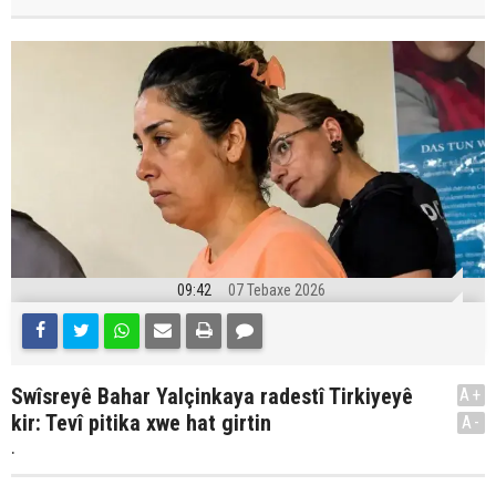
09:42
07 Tebaxe 2026
Swîsreyê Bahar Yalçinkaya radestî Tirkiyeyê
A+
kir: Tevî pitika xwe hat girtin
A-
.