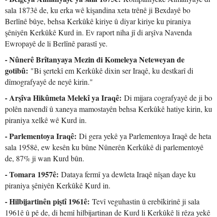
sala 1873ê de, ku erka wê kişandina xeta trênê ji Bexdayê bo
Berlînê bûye, behsa Kerkûkê kiriye û diyar kiriye ku piraniya
şêniyên Kerkûkê Kurd in. Ev raport niha jî di arşîva Navenda
Ewropayê de li Berlînê parastî ye.
- Nûnerê Brîtanyaya Mezin di Komeleya Neteweyan de
gotibû:
"Bi şertekî em Kerkûkê dixin ser Iraqê, ku destkarî di
dîmografyayê de neyê kirin."
- Arşîva Hikûmeta Melekî ya Iraqê:
Di mijara cografyayê de ji bo
polên navendî û xaneya mamostayên behsa Kerkûkê hatiye kirin, ku
piraniya xelkê wê Kurd in.
- Parlementoya Iraqê:
Di gera yekê ya Parlementoya Iraqê de heta
sala 1958ê, ew kesên ku bûne Nûnerên Kerkûkê di parlementoyê
de, 87% ji wan Kurd bûn.
- Tomara 1957ê:
Dataya fermî ya dewleta Iraqê nîşan daye ku
piraniya şêniyên Kerkûkê Kurd in.
- Hilbijartinên piştî 1961ê:
Tevî veguhastin û erebîkirinê ji sala
1961ê û pê de, di hemî hilbijartinan de Kurd li Kerkûkê li rêza yekê