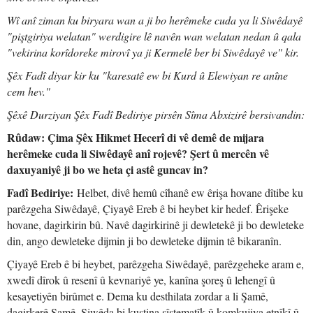
Wî anî ziman ku biryara wan a ji bo herêmeke cuda ya li Siwêdayê
"piştgiriya welatan" werdigire lê navên wan welatan nedan û qala
"vekirina korîdoreke mirovî ya ji Kermelê ber bi Siwêdayê ve" kir.
Şêx Fadî diyar kir ku "karesatê ew bi Kurd û Elewiyan re anîne
cem hev."
Şêxê Durziyan Şêx Fadî Bediriye pirsên Sîma Abxizirê bersivandin:
Rûdaw: Çima Şêx Hikmet Hecerî di vê demê de mijara
herêmeke cuda li Siwêdayê anî rojevê? Şert û mercên vê
daxuyaniyê ji bo we heta çi astê guncav in?
Fadî Bediriye:
Helbet, divê hemû cîhanê ew êrişa hovane dîtibe ku
parêzgeha Siwêdayê, Çiyayê Ereb ê bi heybet kir hedef. Êrişeke
hovane, dagirkirin bû. Navê dagirkirinê ji dewletekê ji bo dewleteke
din, ango dewleteke dijmin ji bo dewleteke dijmin tê bikaranîn.
Çiyayê Ereb ê bi heybet, parêzgeha Siwêdayê, parêzgeheke aram e,
xwedî dîrok û resenî û kevnariyê ye, kanîna şoreş û lehengî û
kesayetiyên birûmet e. Dema ku desthilata zordar a li Şamê,
dagirkerê Şamê, Siwêda bi kuştina sîstematîk û komkujiya etnîkî û