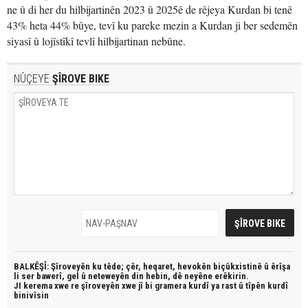
ne û di her du hilbijartinên 2023 û 2025ê de rêjeya Kurdan bi tenê
43% heta 44% bûye, tevî ku pareke mezin a Kurdan ji ber sedemên
siyasî û lojîstîkî tevlî hilbijartinan nebûne.
NÛÇEYE
ŞÎROVE BIKE
BALKÊŞÎ: Şîroveyên ku têde;
çêr, heqaret, hevokên biçûkxistinê û êrîşa
li ser bawerî, gel û neteweyên din hebin,
dê neyêne erêkirin.
JI kerema xwe re şîroveyên xwe jî bi
gramera kurdî
ya rast û
tîpên kurdî
binivîsin