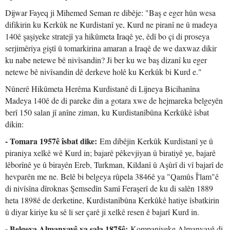
Dijwar Fayeq ji Mihemed Seman re dibêje: "Baş e eger hûn wesa
difikirin ku Kerkûk ne Kurdistanî ye, Kurd ne piranî ne û madeya
140ê şaşiyeke stratejî ya hikûmeta Iraqê ye, êdî bo çi di proseya
serjimêriya giştî û tomarkirina amaran a Iraqê de we daxwaz dikir
ku nabe netewe bê nivîsandin? Ji ber ku we baş dizanî ku eger
netewe bê nivîsandin dê derkeve holê ku Kerkûk bi Kurd e."
Nûnerê Hikûmeta Herêma Kurdistanê di Lijneya Bicihanîna
Madeya 140ê de di pareke din a gotara xwe de hejmareka belgeyên
berî 150 salan jî anîne ziman, ku Kurdistanîbûna Kerkûkê îsbat
dikin:
- Tomara 1957ê îsbat dike:
Em dibêjin Kerkûk Kurdistanî ye û
piraniya xelkê wê Kurd in; bajarê pêkevjiyan û biratiyê ye, bajarê
lêborînê ye û birayên Ereb, Turkman, Kildanî û Aşûrî di vî bajarî de
hevparên me ne. Belê bi belgeya rûpela 3846ê ya "Qamûs Î'lam"ê
di nivîsîna dîroknas Şemsedîn Samî Feraşerî de ku di salên 1889
heta 1898ê de derketine, Kurdistanîbûna Kerkûkê hatiye îsbatkirin
û diyar kiriye ku sê li ser çarê ji xelkê resen ê bajarî Kurd in.
- Belgeya Almanyayê ya sala 1875ê:
Kompaniyeke Almanyayê di