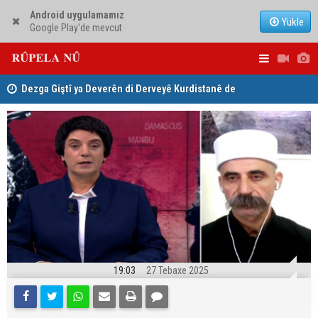
Android uygulamamız
Yükle
Google Play'de mevcut
ha
Dezga Giştî ya Deverên di Derveyê Kurdistanê de
Nêçîrvan Ba
gotinên parêzgere Kerkûkê Muhammed Saman red kir
19:03
27 Tebaxe 2025