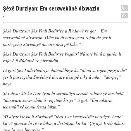
Şêxê Durziyan: Em serxwebûnê dixwazin
A+
.
A-
Şêxê Durziyan Şêx Fadî Bediriye ji Rûdawê re got, “Em
serxwebûnê dixwazin. Dibe ku di nava çend rojan de şer li
parêzgeha Siwêdayê ducare dest pê bike.”
Şêxê Durziyan Şêx Fadî Bediriye beşdarî Nûrojê bû û mijarên li
rojevê ji Rûdawê re nirxandin.
Li gorî Şêx Fadî Bediriye îhtimal heye ku "di nava rojên pêşiya de"
şer li parêzgeha Siwêdayê ducare dest pê bike û niha “dorpêç”
heye.
Şêx diyar kir ku Durziyan bi serokatiya serokê ruhanî yê mezhebî
"daxwaza serxwebûn û veqetînê kiriye” û got, “Em nikarin
tehemûlî vê koma fesad bikin."
Wî diyar kir ku li Siwêdayê "têra xwe kesayetiyên berbiçav hene"
ku vê qonaxê bi rê ve bibin û destnîşan kir ku "Çiyayê Ereb dikare
xwe bi xwe biparêze."