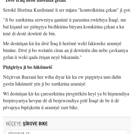
Serokê Herêma Kurdistanê li ser mijara "kontrolkirina çekan" jî got:
"Ji bo xurtkirina serweriya qanûnê û parastina ewlehiya Îraqê, me
bal kişand ser girîngiya bicihkirina biryara komkirina çekan a ku
tenê di destê dewletê de bin.
Me destnîşan kir ku divê Îraq li herêmê wekî faktoreke aramiyê
bimîne. Divê ji bo welatên cîran an jî dewletên din nebe çavkaniya
gefan û wekî qada êrişan neyê bikaranîn."
Piştgiriya ji bo hikûmetê
Nêçîrvan Barzanî her wiha diyar kir ku ew piştgiriya tam didin
gavên hikûmetê yên ji bo xurtkirina aramiyê.
Wî destnîşan kir ku çareserkirina pirsgirêkên heyî ya bi hişmendiya
berpirsyariya hevpar dê di berjewendiya gelê Îraqê de be û dê
pêvajoya bipêşketin û aramiyê xurt bike.
NÛÇEYE
ŞÎROVE BIKE