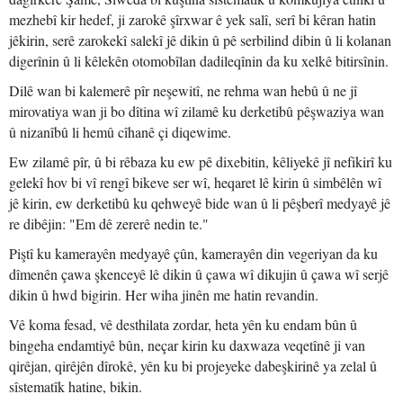
mezhebî kir hedef, ji zarokê şîrxwar ê yek salî, serî bi kêran hatin
jêkirin, serê zarokekî salekî jê dikin û pê serbilind dibin û li kolanan
digerînin û li kêlekên otomobîlan dadileqînin da ku xelkê bitirsînin.
Dilê wan bi kalemerê pîr neşewitî, ne rehma wan hebû û ne jî
mirovatiya wan ji bo dîtina wî zilamê ku derketibû pêşwaziya wan
û nizanîbû li hemû cîhanê çi diqewime.
Ew zilamê pîr, û bi rêbaza ku ew pê dixebitin, kêliyekê jî nefikirî ku
gelekî hov bi vî rengî bikeve ser wî, heqaret lê kirin û simbêlên wî
jê kirin, ew derketibû ku qehweyê bide wan û li pêşberî medyayê jê
re dibêjin: "Em dê zererê nedin te."
Piştî ku kamerayên medyayê çûn, kamerayên din vegeriyan da ku
dîmenên çawa şkenceyê lê dikin û çawa wî dikujin û çawa wî serjê
dikin û hwd bigirin. Her wiha jinên me hatin revandin.
Vê koma fesad, vê desthilata zordar, heta yên ku endam bûn û
bingeha endamtiyê bûn, neçar kirin ku daxwaza veqetînê ji van
qirêjan, qirêjên dîrokê, yên ku bi projeyeke dabeşkirinê ya zelal û
sîstematîk hatine, bikin.