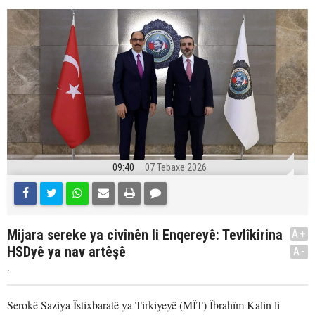
09:40
07 Tebaxe 2026
Mijara sereke ya civînên li Enqereyê: Tevlîkirina
A+
HSDyê ya nav artêşê
A-
.
Serokê Saziya Îstixbaratê ya Tirkiyeyê (MÎT) Îbrahîm Kalin li