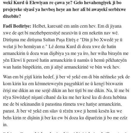
wekî Kurd û Elewiyan re çawa ye? Gelo hevahengiyek ji bo
projeyeke siyasî ya hevbeş heye an her alî bi awayekî serbixwe
dixebite?
Fadî Bediriye:
Helbet, karesatê em anîn cem hev. Em di jiyana
xwe de qet bi mezhebperestiyê neaxivîn û em neketin nav wê.
Dirûşma me dirûşma Sultan Paşa Etrêş e "Dîn ji bo Xwedê ye û
welat ji bo hemûyan e." Lê dema Kurd di doza xwe de hatin
armanckirin û doza wan dişibiya ya me ya îro, her wiha birayên me
yên Elewî li peravê hatin armanckirin û namûs û hemû pêkhateyên
wan hatin binpêkirin, em ji aliyê armanckirinê ve bûn wek hev.
Wan em bi giştî kirin hedef, ji ber vê yekê em di bin nêrîneke yek de
kom kirin ku em kêmneteweyên paşguhkirî ne û kengî bixwazin
êrişî me dikin an me serjê dikin an her tiştî bi me dikin. Na, lê me bi
rêya Siwêdayê nîşanî cîhanê da ku me her kesê ku di doza hebûna
me de bi sekinandin û parastina rûmeta xwe hatiye armanckirin,
parast. Ji ber vê yekê em silav û rêzên xwe ji hemû kesên ku we
behs kirin re dişînin ji ber ku ew bi doza ku diparêzin ji bo me ezîz
in.