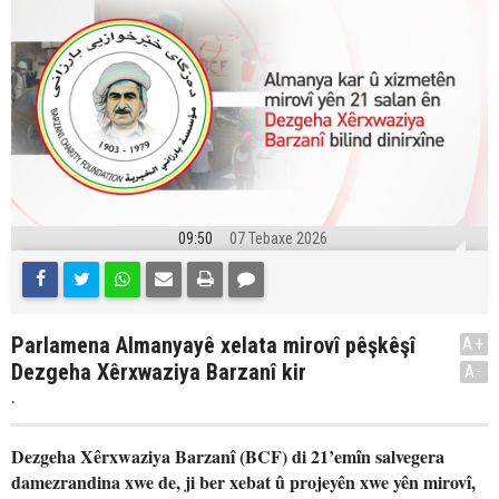
09:50
07 Tebaxe 2026
Parlamena Almanyayê xelata mirovî pêşkêşî
A+
Dezgeha Xêrxwaziya Barzanî kir
A-
.
Dezgeha Xêrxwaziya Barzanî (BCF) di 21’emîn salvegera
damezrandina xwe de, ji ber xebat û projeyên xwe yên mirovî,