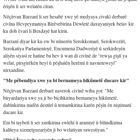
êrişên li ser welatên cîran.
Nêçîrvan Barzanî li ser hesabê xwe yê medyaya civakî derbarê
civîna Hevpeymaniya Birêvebirina Dewletê daxuyaniyek belav kir
ku doh êvarî li Bexdayê hat kirin.
Barzanî diyar kir ku ew bi nûnerên Serokkomarî, Serokwezîrî,
Serokatiya Parlamentoyê, Encumena Dadweriyê û serkirdeyên
aliyên siyasî re hatine ba hev û wan di civînê de “rewşa giştî ya
welat, pirsgirêkên heyî û pêşhatên herêmî û navneteweyî”
nirxandine.
"Me pêbendiya xwe ya bi bernameya hikûmetê ducare kir"
Nêçîrvan Barzanî derbarê naverok civînê wiha got: "Me
biryardariya xwe ya ji bo bicihkirina bernameya hikûmetê,
dabînkirina mafên destûrî û temamkirina karên pêşîn ên niştimanî
ducare kir.
Em bi taybetî li ser xurtkirina ewlehî û aramiyê û bilindkirina
kalîteya xizmetguzariyên ji bo welatiyan rawestiyan."
"Divê Îraq nebe navenda gefan"