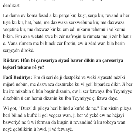
derdixist.
Lê dema ev koma fesad a ku perçe kir, kuşt, serjê kir, revand û her
tiştê ku kir, hat, belê, me daxwaza serxwebûnê kir, me daxwaza
veqetînê kir, me daxwaz kir ku em êdî nikarin tehemûlî vê komê
bikin. Em axa welatê xwe bi zêr nafroşin lê rûmeta me ji zêr bihatir
e. Vana rûmeta me bi hinek zêr firotin, ew û zêrê wan bila herin
sergoyên dîrokê.
Rûdaw: Hûn bi çareseriya siyasî bawer dikin an çareseriya
leşkerî tekane rê ye?
Fadî Bediriye:
Em di serî de ji destpêkê ve wekî siyasetê nêzîkî
mijarê nebûn, me daxwaza destûreke ku vî gelî biparêze dikir. Ji ber
ku îro mixabin û hûn baştir dizanin, ew li ser fetwaya Îbn Teymiyye
dixebitin û em hemû dizanin ku Îbn Teymiyye çi fetwa daye.
Wî got, "Durzî di pileya herî bilind a kufrê de ne." Em xistin pileya
herî bilind a kufrê li gel vegera wan, ji ber vê yekê ew ne hêjayî
baweriyê ne û wî ferman da kuştin û revandinê û ku tobeya wan
neyê qebûlkirin û hwd. ji vê fetwayê.