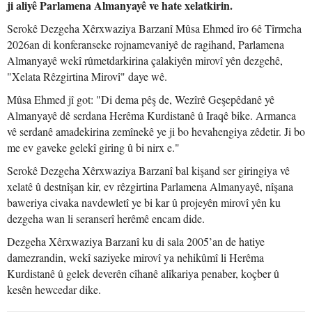
ji aliyê Parlamena Almanyayê ve hate xelatkirin.
Serokê Dezgeha Xêrxwaziya Barzanî Mûsa Ehmed îro 6ê Tîrmeha
2026an di konferanseke rojnamevaniyê de ragihand, Parlamena
Almanyayê wekî rûmetdarkirina çalakiyên mirovî yên dezgehê,
"Xelata Rêzgirtina Mirovî" daye wê.
Mûsa Ehmed jî got: "Di dema pêş de, Wezîrê Geşepêdanê yê
Almanyayê dê serdana Herêma Kurdistanê û Iraqê bike. Armanca
vê serdanê amadekirina zemînekê ye ji bo hevahengiya zêdetir. Ji bo
me ev gaveke gelekî giring û bi nirx e."
Serokê Dezgeha Xêrxwaziya Barzanî bal kişand ser giringiya vê
xelatê û destnîşan kir, ev rêzgirtina Parlamena Almanyayê, nîşana
baweriya civaka navdewletî ye bi kar û projeyên mirovî yên ku
dezgeha wan li seranserî herêmê encam dide.
Dezgeha Xêrxwaziya Barzanî ku di sala 2005’an de hatiye
damezrandin, wekî saziyeke mirovî ya nehikûmî li Herêma
Kurdistanê û gelek deverên cîhanê alîkariya penaber, koçber û
kesên hewcedar dike.