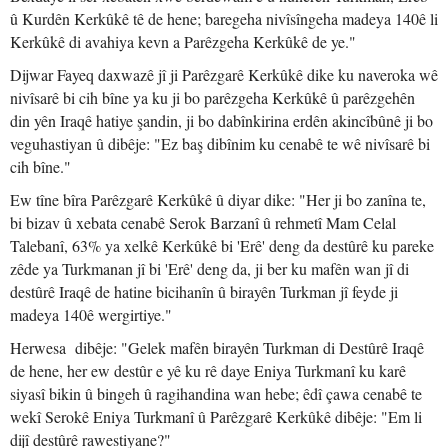
û Kurdên Kerkûkê tê de hene; baregeha nivîsîngeha madeya 140ê li
Kerkûkê di avahiya kevn a Parêzgeha Kerkûkê de ye."
Dijwar Fayeq daxwazê jî ji Parêzgarê Kerkûkê dike ku naveroka wê
nivîsarê bi cih bîne ya ku ji bo parêzgeha Kerkûkê û parêzgehên
din yên Iraqê hatiye şandin, ji bo dabînkirina erdên akincîbûnê ji bo
veguhastiyan û dibêje: "Ez baş dibînim ku cenabê te wê nivîsarê bi
cih bîne."
Ew tîne bîra Parêzgarê Kerkûkê û diyar dike: "Her ji bo zanîna te,
bi bizav û xebata cenabê Serok Barzanî û rehmetî Mam Celal
Talebanî, 63% ya xelkê Kerkûkê bi 'Erê' deng da destûrê ku pareke
zêde ya Turkmanan jî bi 'Erê' deng da, ji ber ku mafên wan jî di
destûrê Iraqê de hatine bicihanîn û birayên Turkman jî feyde ji
madeya 140ê wergirtiye."
Herwesa dibêje: "Gelek mafên birayên Turkman di Destûrê Iraqê
de hene, her ew destûr e yê ku rê daye Eniya Turkmanî ku karê
siyasî bikin û bingeh û ragihandina wan hebe; êdî çawa cenabê te
wekî Serokê Eniya Turkmanî û Parêzgarê Kerkûkê dibêje: "Em li
dijî destûrê rawestiyane?"