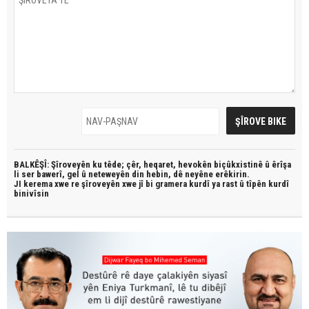
BALKÊŞÎ: Şîroveyên ku têde;
çêr, heqaret, hevokên biçûkxistinê û êrîşa
li ser bawerî, gel û neteweyên din hebin,
dê neyêne erêkirin.
JI kerema xwe re şîroveyên xwe jî bi
gramera kurdî
ya rast û
tîpên kurdî
binivîsin