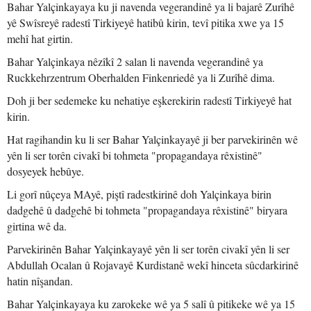
Bahar Yalçinkayaya ku ji navenda vegerandinê ya li bajarê Zurîhê
yê Swîsreyê radestî Tirkiyeyê hatibû kirin, tevî pitika xwe ya 15
mehî hat girtin.
Bahar Yalçinkaya nêzîkî 2 salan li navenda vegerandinê ya
Ruckkehrzentrum Oberhalden Finkenriedê ya li Zurîhê dima.
Doh ji ber sedemeke ku nehatiye eşkerekirin radestî Tirkiyeyê hat
kirin.
Hat ragihandin ku li ser Bahar Yalçinkayayê ji ber parvekirinên wê
yên li ser torên civakî bi tohmeta "propagandaya rêxistinê"
dosyeyek hebûye.
Li gorî nûçeya MAyê, piştî radestkirinê doh Yalçinkaya birin
dadgehê û dadgehê bi tohmeta "propagandaya rêxistinê" biryara
girtina wê da.
Parvekirinên Bahar Yalçinkayayê yên li ser torên civakî yên li ser
Abdullah Ocalan û Rojavayê Kurdistanê wekî hinceta sûcdarkirinê
hatin nîşandan.
Bahar Yalçinkayaya ku zarokeke wê ya 5 salî û pitikeke wê ya 15