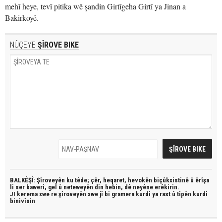
mehî heye, tevî pitika wê şandin Girtîgeha Girtî ya Jinan a
Bakirkoyê.
NÛÇEYE
ŞÎROVE BIKE
BALKÊŞÎ: Şîroveyên ku têde;
çêr, heqaret, hevokên biçûkxistinê û êrîşa
li ser bawerî, gel û neteweyên din hebin,
dê neyêne erêkirin.
JI kerema xwe re şîroveyên xwe jî bi
gramera kurdî
ya rast û
tîpên kurdî
binivîsin