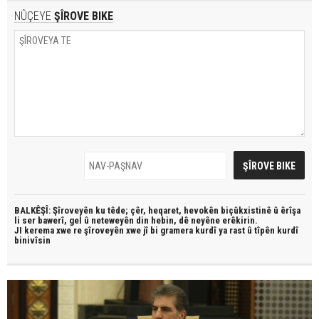
NÛÇEYE
ŞÎROVE BIKE
BALKÊŞÎ: Şîroveyên ku têde;
çêr, heqaret, hevokên biçûkxistinê û êrîşa
li ser bawerî, gel û neteweyên din hebin,
dê neyêne erêkirin.
JI kerema xwe re şîroveyên xwe jî bi
gramera kurdî
ya rast û
tîpên kurdî
binivîsin