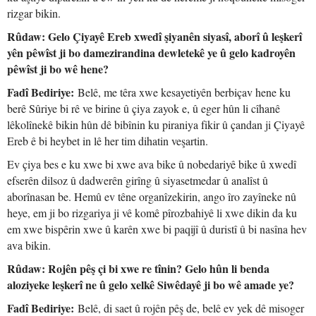
rizgar bikin.
Rûdaw: Gelo Çiyayê Ereb xwedî şiyanên siyasî, aborî û leşkerî
yên pêwîst ji bo damezirandina dewletekê ye û gelo kadroyên
pêwîst ji bo wê hene?
Fadî Bediriye:
Belê, me têra xwe kesayetiyên berbiçav hene ku
berê Sûriye bi rê ve birine û çiya zayok e, û eger hûn li cîhanê
lêkolînekê bikin hûn dê bibînin ku piraniya fikir û çandan ji Çiyayê
Ereb ê bi heybet in lê her tim dihatin veşartin.
Ev çiya bes e ku xwe bi xwe ava bike û nobedariyê bike û xwedî
efserên dilsoz û dadwerên girîng û siyasetmedar û analîst û
aborînasan be. Hemû ev têne organîzekirin, ango îro zayîneke nû
heye, em ji bo rizgariya ji vê komê pîrozbahiyê li xwe dikin da ku
em xwe bispêrin xwe û karên xwe bi paqijî û duristî û bi nasîna hev
ava bikin.
Rûdaw: Rojên pêş çi bi xwe re tînin? Gelo hûn li benda
aloziyeke leşkerî ne û gelo xelkê Siwêdayê ji bo wê amade ye?
Fadî Bediriye:
Belê, di saet û rojên pêş de, belê ev yek dê misoger