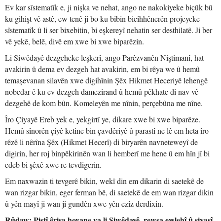
Ev kar sîstematîk e, ji nişka ve nehat, ango ne nakokiyeke biçûk bû
ku gihişt vê astê, ew tenê ji bo ku bibin bicihhênerên projeyeke
sîstematîk û li ser bixebitin, bi eşkereyî nehatin ser desthilatê. Ji ber
vê yekê, belê, divê em xwe bi xwe biparêzin.
Li Siwêdayê dezgeheke leşkerî, ango Parêzvanên Niştimanî, hat
avakirin û dema ev dezgeh hat avakirin, em bi rêya we û hemû
temaşevanan silavên xwe digihînin Şêx Hikmet Heceriyê lehengê
nobedar ê ku ev dezgeh damezirand û hemû pêkhate di nav vê
dezgehê de kom bûn. Komeleyên me nînin, perçebûna me nîne.
Îro Çiyayê Ereb yek e, yekgirtî ye, dikare xwe bi xwe biparêze.
Hemû sînorên çiyê ketine bin çavdêriyê û parastî ne lê em heta îro
rêzê li nêrîna Şêx (Hikmet Hecerî) di biryarên navneteweyî de
digirin, her roj binpêkirinên wan li hemberî me hene û em hîn jî bi
edeb bi şêxê xwe re tevdigerin.
Em naxwazin ti tevgerê bikin, wekî din em dikarin di saetekê de
wan rizgar bikin, eger ferman bê, di saetekê de em wan rizgar dikin
û yên mayî ji wan ji gundên xwe yên ezîz derdixin.
Rûdaw: Piştî êrişa hovane ya li Siwêdayê, rewşa ewlehî û siyasî