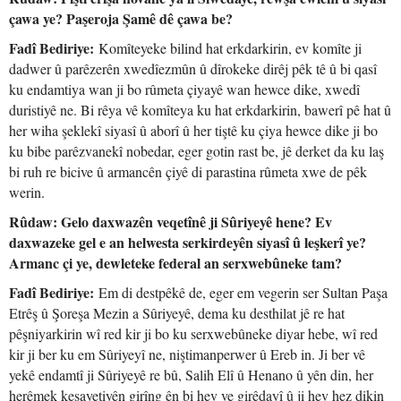
çawa ye? Paşeroja Şamê dê çawa be?
Fadî Bediriye:
Komîteyeke bilind hat erkdarkirin, ev komîte ji
dadwer û parêzerên xwedîezmûn û dîrokeke dirêj pêk tê û bi qasî
ku endamtiya wan ji bo rûmeta çiyayê wan hewce dike, xwedî
duristiyê ne. Bi rêya vê komîteya ku hat erkdarkirin, bawerî pê hat û
her wiha şeklekî siyasî û aborî û her tiştê ku çiya hewce dike ji bo
ku bibe parêzvanekî nobedar, eger gotin rast be, jê derket da ku laş
bi ruh re bicive û armancên çiyê di parastina rûmeta xwe de pêk
werin.
Rûdaw: Gelo daxwazên veqetînê ji Sûriyeyê hene? Ev
daxwazeke gel e an helwesta serkirdeyên siyasî û leşkerî ye?
Armanc çi ye, dewleteke federal an serxwebûneke tam?
Fadî Bediriye:
Em di destpêkê de, eger em vegerin ser Sultan Paşa
Etrêş û Şoreşa Mezin a Sûriyeyê, dema ku desthilat jê re hat
pêşniyarkirin wî red kir ji bo ku serxwebûneke diyar hebe, wî red
kir ji ber ku em Sûriyeyî ne, niştimanperwer û Ereb in. Ji ber vê
yekê endamtî ji Sûriyeyê re bû, Salih Elî û Henano û yên din, her
herêmek kesayetiyên girîng ên bi hev ve girêdayî û ji hev hez dikin