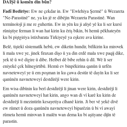
DAIŞê û komên din bûn?
Fadî Bediriye:
Ew ne çekdar in. Ew "Ewlehiya Şermê" û Wezareta
"Ne-Parastinê" ne, ya ku jê re dibêjin Wezareta Parastinê. Wan
termînolojî ji me re guhertin. Ew in yên ku ji aliyê yê ku li ser kursî
rûniştiye ferman li wan hat kirin ku êriş bikin, bi hemû pêkhateyên
ku bi piştgiriya îstixbarata Tirkiyeyê ya eşkere ava kirine.
Belê, tiştekî sîstematîk hebû, ew diketin hundir, bifikirin ku mirovek
li mala xwe ye, jinek firaxan dişo û ya din erdê mala xwe paqij dike,
yek tê û wê digire û dibe. Helbet dê bibe rehîn û dîl. Wê li ser
eniyekê çek hilnegirtibû. Hemû ev binpêkirina qanûn û urfên
navneteweyî ye û em poşman in ku çawa destûr tê dayîn ku li ser
qanûnên navneteweyî destdirêjî were kirin.
Em wisa dibînin ku berî destdirêjî li jinan were kirin, destdirêjî li
qanûnên navneteweyî hat kirin, ango wan di vî karê ku kirin de
destdirêjî li mezintirîn kesayetiya cîhanê kirin. Ji ber vê yekê divê
ew rûmet û doza qanûnên navneteweyî biparêzin û bi vî awayî
rûmeta hemû mirovan li malên wan dema ku bi aştiyane dijîn tê
parastin.