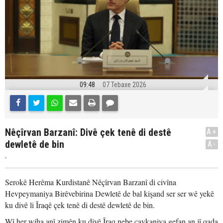
09:48
07 Tebaxe 2026
Nêçîrvan Barzanî: Divê çek tenê di destê
A+
dewletê de bin
A-
.
Serokê Herêma Kurdistanê Nêçîrvan Barzanî di civîna
Hevpeymaniya Birêvebirina Dewletê de bal kişand ser ser wê yekê
ku divê li Îraqê çek tenê di destê dewletê de bin.
Wî her wiha anî zimên ku divê Îraq nebe çavkaniya gefan an jî qada