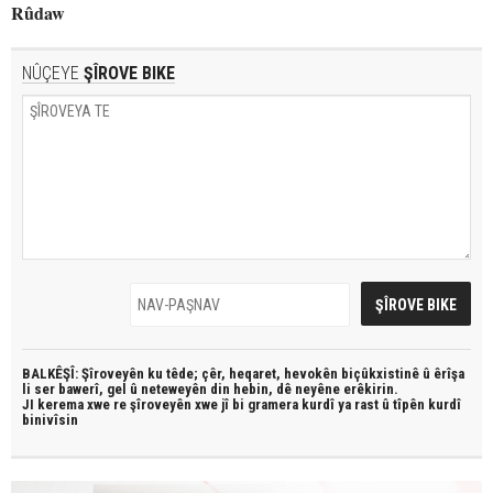
Rûdaw
NÛÇEYE
ŞÎROVE BIKE
BALKÊŞÎ: Şîroveyên ku têde;
çêr, heqaret, hevokên biçûkxistinê û êrîşa
li ser bawerî, gel û neteweyên din hebin,
dê neyêne erêkirin.
JI kerema xwe re şîroveyên xwe jî bi
gramera kurdî
ya rast û
tîpên kurdî
binivîsin