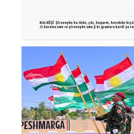
BALKÊŞÎ: Şîroveyên ku têde;
çêr, heqaret, hevokên biçûk
JI kerema xwe re şîroveyên xwe jî bi
gramera kurdî
ya ra