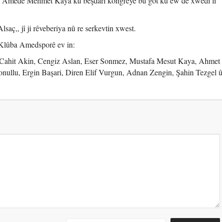
a Amedê Mehmet Kaya ku beşdarî kongreyê bû got ku ew dê xwedî li
aç,, jî ji rêveberiya nû re serkevtin xwest.
Klûba Amedsporê ev in:
, Cahit Akin, Cengiz Aslan, Eser Sonmez, Mustafa Mesut Kaya, Ahmet
llu, Ergin Başari, Diren Elif Vurgun, Adnan Zengin, Şahin Tezgel 