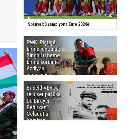
Spanya bû şampiyona Euro 2024ê
PWK: Piştişê
PWK: Ma
birînê jenosîdê
şehîdan
Şingalî û heme
Enfalê
birînê kurdanê
Barzanîy
êzdîyan
hurmet 
wazîfeyêkê
kenê
neteweyî yê
Bi Seîd VEROJ
Wezîra
heme kurdanê
re li ser pirtûka
Berhema
dinya yo
Du Birayên
Cengî y
Bedirxanî:
Pakistan
Celadet û
û hevjîn
Kamiran
em Kurd
Bedirxan
(1913 -1923)