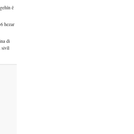
ngehîn ê
36 hezar
ina di
sivîl