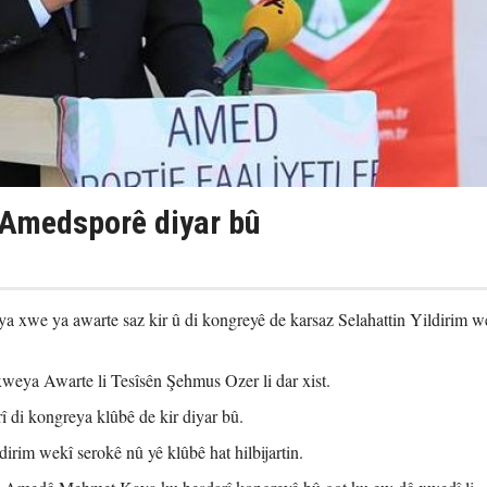
 Amedsporê diyar bû
xwe ya awarte saz kir û di kongreyê de karsaz Selahattin Yildirim w
ya Awarte li Tesîsên Şehmus Ozer li dar xist.
rî di kongreya klûbê de kir diyar bû.
irim wekî serokê nû yê klûbê hat hilbijartin.