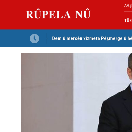
ARŞ
TÜR
Dem û mercên xizmeta Pêşmerge û hêz
Jina Kurd Şemsî Xusrevi, bi îdamê re rû