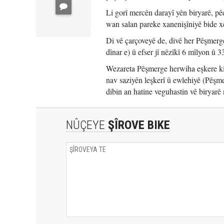
Li gorî mercên darayî yên biryarê, p
wan salan pareke xanenişîniyê bide x
Di vê çarçoveyê de, divê her Pêşmerg
dînar e) û efser jî nêzîkî 6 mîlyon û 
Wezareta Pêşmerge herwiha eşkere kir
nav saziyên leşkerî û ewlehiyê (Pêşm
dibin an hatine veguhastin vê biryarê 
NÛÇEYE
ŞÎROVE BIKE