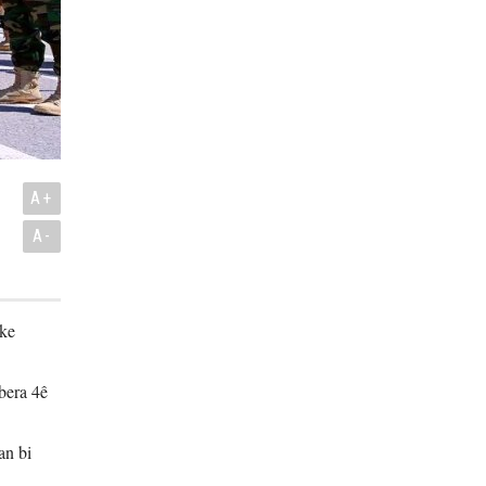
A+
A-
eke
vbera 4ê
an bi