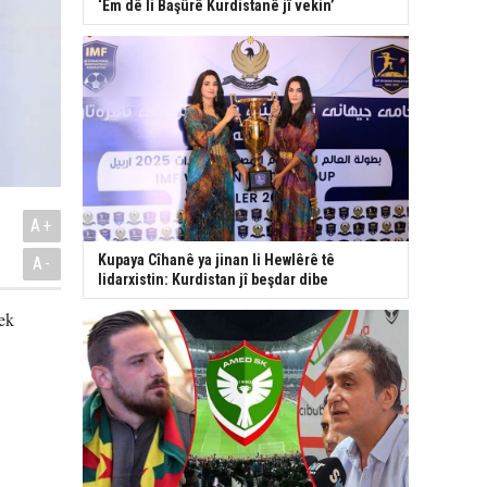
‘Em dê li Başûrê Kurdistanê jî vekin’
A+
Kupaya Cîhanê ya jinan li Hewlêrê tê
A-
lidarxistin: Kurdistan jî beşdar dibe
ek