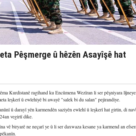
eta Pêşmerge û hêzên Asayîşê hat
ma Kurdistanê ragihand ku Encûmena Wezîran li ser pêşniyara lîjney
eta leşkerî û ewlehiyê bi awayê "salek bi du salan" pejirandiye.
anûnî û darayî yên karmendên saziyên ewlehî û leşkerî hat girtin, di na
4an vegirtî dike.
na vê biryarê ne neçarî ye û li ser daxwaza kesane ya karmend an efser
pêkanîn.