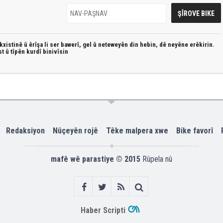
xistinê û êrîşa li ser bawerî, gel û neteweyên din hebin,
dê neyêne erêkirin.
st û
tîpên kurdî
binivîsin
Redaksiyon
Nûçeyên rojê
Têke malpera xwe
Bike favorî
mafê wê parastiye © 2015
Rûpela nû
Haber Scripti