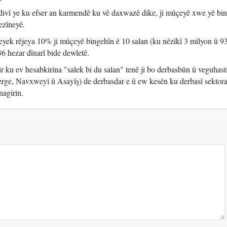
êdivî ye ku efser an karmendê ku vê daxwazê dike, ji mûçeyê xwe yê bi
ezîneyê.
eyek rêjeya 10% ji mûçeyê bingehîn ê 10 salan (ku nêzîkî 3 mîlyon û 9
336 hezar dînarî bide dewletê.
 ku ev hesabkirina "salek bi du salan" tenê ji bo derbasbûn û veguhast
erge, Navxweyî û Asayîş) de derbasdar e û ew kesên ku derbasî sektora 
nagirin.