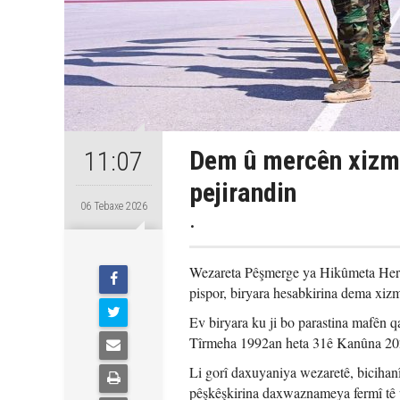
Dem û mercên xizm
11:07
pejirandin
06 Tebaxe 2026
.
Wezareta Pêşmerge ya Hikûmeta Herê
pispor, biryara hesabkirina dema xizm
Ev biryara ku ji bo parastina mafên q
Tîrmeha 1992an heta 31ê Kanûna 202
Li gorî daxuyaniya wezaretê, bicihanî
pêşkêşkirina daxwaznameya fermî tê 