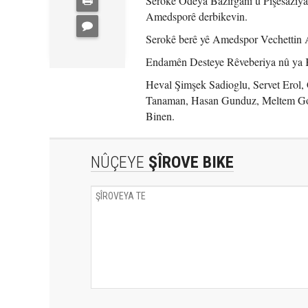
Serokê Odeya Bazirganî û Pîşesaziy
Amedsporê derbikevin.
Serokê berê yê Amedspor Vechettin Als
Endamên Desteye Rêveberiya nû ya 
Heval Şimşek Sadioglu, Servet Erol
Tanaman, Hasan Gunduz, Meltem Gonu
Binen.
NÛÇEYE
ŞÎROVE BIKE