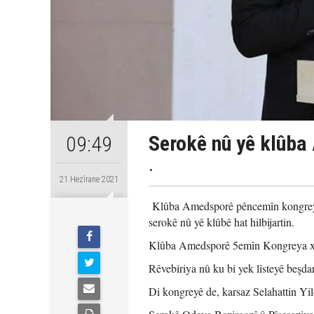
Serokê nû yê klûba
09:49
.
21 Hezîrane 2021
Klûba Amedsporê pêncemîn kongreya 
serokê nû yê klûbê hat hilbijartin.
Klûba Amedsporê 5emîn Kongreya xwe
Rêvebiriya nû ku bi yek lîsteyê beşda
Di kongreyê de, karsaz Selahattin Yild