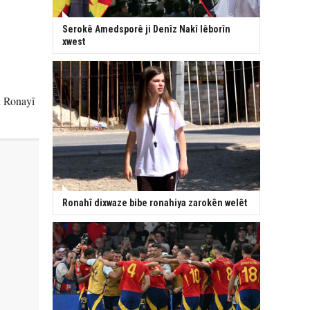
Serokê Amedsporê ji Denîz Nakî lêborîn
xwest
û Ronayî
Ronahî dixwaze bibe ronahiya zarokên welêt