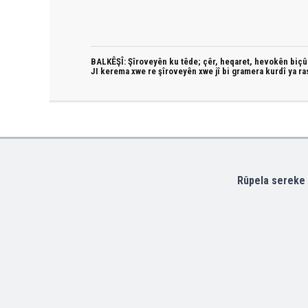
BALKÊŞÎ: Şîroveyên ku têde;
çêr, heqaret, hevokên biçûk
JI kerema xwe re şîroveyên xwe jî bi
gramera kurdî
ya ra
Rûpela sereke