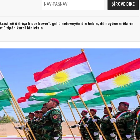
xistinê û êrîşa li ser bawerî, gel û neteweyên din hebin,
dê neyêne erêkirin.
st û
tîpên kurdî
binivîsin