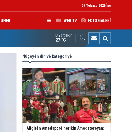
07 Tebaxe 2026
Îne
HUNER
WEB TV
FOTO GALERÎ
Diyarbakır
K: Gotinên Parêzgarê Kerkûkê yên li ser Madeya 140î hewldana f
27 °C
Nûçeyên din vê kategoriyê
Alîgirên Amedsporê herikîn Amedstoreyan: