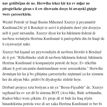
nav gotûbêjan de ne. Herwiha tekez kir ku ev mijar ne
pirsgirêkeke giran e û ew dixwazin dosye bi awayekî giştgir
were çareserkirin.
Wezîrê Petrolê yê Iraqê Basim Mihemed Xuzeyr ji peyamnêrê
Kurdistan24ê yê li Bexdayê re axivî û pêşhatên dawî yên dosyeya
neft û gazê nirxandin. Xuzeyr diyar kir ku hikûmeta federal di
navbera welatiyên Herêma Kurdistanê û parêzgehên din ên Iraqê de
ti ciyawaziyê nake.
Xuzeyr bal kişand ser peywendiyên di navbera Hewlêr û Bexdayê
de û got: "Rêkeftineke sêalî di navbera hikûmeta federal, hikûmeta
Herêma Kurdistanê û kompaniyên petrolê de heye. Ev rêkeftin
dikare li gorî encamên danûstandinan were sererastkirin." Herwiha
destnîşan kir ku ji bo gihîştina çareseriyeke niştimanî ya ku xizmeta
her du aliyan bike, pêdivî bi diyalogeke zêdetir heye.
Derbarê projeya xeta boriyan a nû ya "Besra-Fîşxabûr" de, Xuzeyr
ragihand ku ev xet dê bi sîstema BOT (Ava bike, Bide xebitandin,
Radest bike) were çêkirin. Ev proje dê rê bide ku Iraq rêyên
hinardekirina petrola xwe di ser xaka Herêma Kurdistanê re ber bi