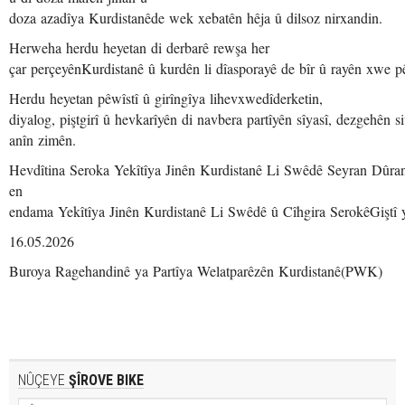
doza azadîya Kurdistanêde wek xebatên hêja û dilsoz nirxandin.
Herweha herdu heyetan di derbarê rewşa her
çar perçeyênKurdistanê û kurdên li dîasporayê de bîr û rayên xwe p
Herdu heyetan pêwîstî û girîngîya lihevxwedîderketin,
diyalog, piştgirî û hevkarîyên di navbera partîyên sîyasî, dezgehên s
anîn zimên.
Hevdîtina Seroka Yekîtîya Jinên Kurdistanê Li Swêdê Seyran Dûra
en
endama Yekîtîya Jinên Kurdistanê Li Swêdê û Cîhgira SerokêGiştî 
16.05.2026
Buroya Ragehandinê ya Partîya Welatparêzên Kurdistanê(PWK)
NÛÇEYE
ŞÎROVE BIKE