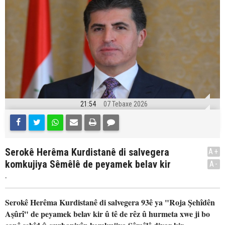
21:54
07 Tebaxe 2026
Serokê Herêma Kurdistanê di salvegera
A+
komkujiya Sêmêlê de peyamek belav kir
A-
.
Serokê Herêma Kurdistanê di salvegera 93ê ya "Roja Şehîdên
Aşûrî" de peyamek belav kir û tê de rêz û hurmeta xwe ji bo