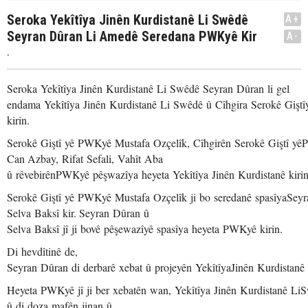
Seroka Yekîtîya Jinên Kurdistanê Li Swêdê
A+
Seyran Dûran Li Amedê Seredana PWKyê Kir
A-
.
Seroka Yekîtîya Jinên Kurdistanê Li Swêdê Seyran Dûran li gel
endama Yekîtîya Jinên Kurdistanê Li Swêdê û Cîhgira Serokê Giştî
kirin.
Serokê Giştî yê PWKyê Mustafa Ozçelîk, Cîhgirên Serokê Giştî 
Can Azbay, Rifat Sefali, Vahît Aba
û rêvebirênPWKyê pêşwazîya heyeta Yekîtîya Jinên Kurdistanê kirin
Serokê Giştî yê PWKyê Mustafa Ozçelîk ji bo seredanê spasîyaSey
Selva Baksî kir. Seyran Dûran û
Selva Baksî jî ji bovê pêşewazîyê spasîya heyeta PWKyê kirin.
Di hevdîtinê de,
Seyran Dûran di derbarê xebat û projeyên YekîtîyaJinên Kurdistanê
Heyeta PWKyê jî ji ber xebatên wan, Yekîtîya Jinên Kurdistanê LiS
û di doza mafên jinan û