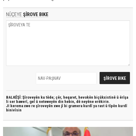
NÛÇEYE
ŞÎROVE BIKE
BALKÊŞÎ: Şîroveyên ku têde;
çêr, heqaret, hevokên biçûkxistinê û êrîşa
li ser bawerî, gel û neteweyên din hebin,
dê neyêne erêkirin.
JI kerema xwe re şîroveyên xwe jî bi
gramera kurdî
ya rast û
tîpên kurdî
binivîsin