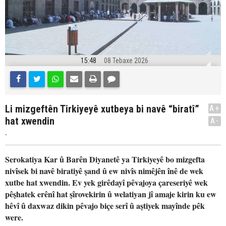
15:48
08 Tebaxe 2026
Li mizgeftên Tirkiyeyê xutbeya bi navê “biratî”
A+
hat xwendin
A-
.
Serokatiya Kar û Barên Diyanetê ya Tirkiyeyê bo mizgefta
nivîsek bi navê biratiyê şand û ew nivîs nimêjên înê de wek
xutbe hat xwendin. Ev yek girêdayî pêvajoya çareseriyê wek
pêşhatek erênî hat şîrovekirin û welatiyan jî amaje kirin ku ew
hêvî û daxwaz dikin pêvajo biçe serî û aştiyek mayînde pêk
were.