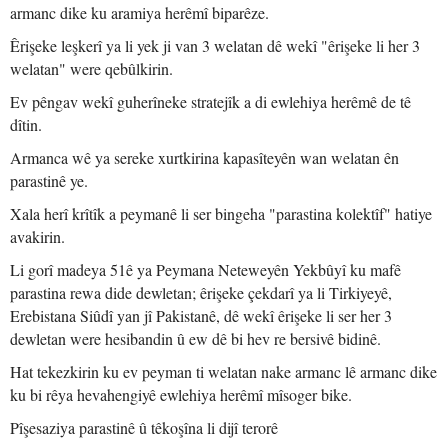
armanc dike ku aramiya herêmî biparêze.
Êrişeke leşkerî ya li yek ji van 3 welatan dê wekî "êrişeke li her 3
welatan" were qebûlkirin.
Ev pêngav wekî guherîneke stratejîk a di ewlehiya herêmê de tê
dîtin.
Armanca wê ya sereke xurtkirina kapasîteyên wan welatan ên
parastinê ye.
Xala herî krîtîk a peymanê li ser bingeha "parastina kolektîf" hatiye
avakirin.
Li gorî madeya 51ê ya Peymana Neteweyên Yekbûyî ku mafê
parastina rewa dide dewletan; êrişeke çekdarî ya li Tirkiyeyê,
Erebistana Siûdî yan jî Pakistanê, dê wekî êrişeke li ser her 3
dewletan were hesibandin û ew dê bi hev re bersivê bidinê.
Hat tekezkirin ku ev peyman ti welatan nake armanc lê armanc dike
ku bi rêya hevahengiyê ewlehiya herêmî mîsoger bike.
Pîşesaziya parastinê û têkoşîna li dijî terorê