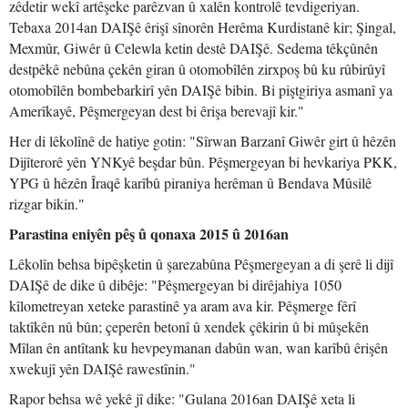
zêdetir wekî artêşeke parêzvan û xalên kontrolê tevdigeriyan.
Tebaxa 2014an DAIŞê êrişî sînorên Herêma Kurdistanê kir; Şingal,
Mexmûr, Giwêr û Celewla ketin destê DAIŞê. Sedema têkçûnên
destpêkê nebûna çekên giran û otomobîlên zirxpoş bû ku rûbirûyî
otomobîlên bombebarkirî yên DAIŞê bibin. Bi piştgiriya asmanî ya
Amerîkayê, Pêşmergeyan dest bi êrişa berevajî kir."
Her di lêkolînê de hatiye gotin: "Sîrwan Barzanî Giwêr girt û hêzên
Dijîterorê yên YNKyê beşdar bûn. Pêşmergeyan bi hevkariya PKK,
YPG û hêzên Îraqê karîbû piraniya herêman û Bendava Mûsilê
rizgar bikin."
Parastina eniyên pêş û qonaxa 2015 û 2016an
Lêkolîn behsa bipêşketin û şarezabûna Pêşmergeyan a di şerê li dijî
DAIŞê de dike û dibêje: "Pêşmergeyan bi dirêjahiya 1050
kîlometreyan xeteke parastinê ya aram ava kir. Pêşmerge fêrî
taktîkên nû bûn; çeperên betonî û xendek çêkirin û bi mûşekên
Mîlan ên antîtank ku hevpeymanan dabûn wan, wan karîbû êrişên
xwekujî yên DAIŞê rawestînin."
Rapor behsa wê yekê jî dike: "Gulana 2016an DAIŞê xeta li