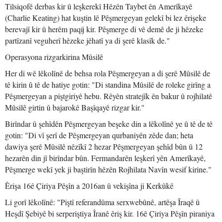
Tilsiqofê derbas kir û leşkerekî Hêzên Taybet ên Amerîkayê
(Charlie Keating) hat kuştin lê Pêşmergeyan gelekî bi lez êrişeke
berevajî kir û herêm paqij kir. Pêşmerge di vê demê de ji hêzeke
partîzanî veguherî hêzeke jêhatî ya di şerê klasîk de."
Operasyona rizgarkirina Mûsilê
Her di wê lêkolînê de behsa rola Pêşmergeyan a di şerê Mûsilê de
tê kirin û tê de hatiye gotin: "Di standina Mûsilê de roleke girîng a
Pêşmergeyan a piştgiriyê hebu. Rêyên stratejîk ên bakur û rojhilatê
Mûsilê girtin û bajarokê Başîqayê rizgar kir."
Birîndar û şehîdên Pêşmergeyan beşeke din a lêkolînê ye û tê de tê
gotin: "Di vî şerî de Pêşmergeyan qurbaniyên zêde dan; heta
dawiya şerê Mûsilê nêzîkî 2 hezar Pêşmergeyan şehîd bûn û 12
hezarên din jî birîndar bûn. Fermandarên leşkerî yên Amerîkayê,
Pêşmerge wekî yek ji baştirîn hêzên Rojhilata Navîn wesif kirine."
Êrişa 16ê Çiriya Pêşîn a 2016an û vekişîna ji Kerkûkê
Li gorî lêkolînê: "Piştî referandûma serxwebûnê, artêşa Îraqê û
Heşdî Şebiyê bi serperiştiya Îranê êriş kir. 16ê Çiriya Pêşîn piraniya