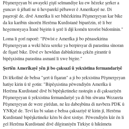
Pêşmergeyan bi awayekî giştî selmandiye ku ew hêzeke şerker a
guncav û jêhatî ne û hevparekî pêbawer ê Amerîkayê ne. Di
paşerojê de, divê Amerîka li ser bihêzkirina Pêşmergeyan kar bike
da ku karibin sînorên Herêma Kurdistanê biparêzin, rê li ber
hegemonyaya Îranê bigirin û şerê li dijî komên terorîst bidomînin."
Loma li gorî raporê: "Pêwîst e Amerîka ji bo pênasekirina
Pêşmergeyan a wekî hêza sereke ya berpirsyar di parastina sînoran
de fişarê bike. Divê ev hewldan dabînkirina çekên girantir û
bipêşxistina parastina asmanî li xwe bigire."
Şertên Amerîkayê yên ji bo çaksazî û yekxistina fermandariyê
Di lêkolînê de behsa "şert û fişaran" a ji bo yekxistina Pêşmergeyan
hatiye kirin û tê gotin: "Bipêşxistina pêwendiyên Amerîka û
Herêma Kurdistanê divê bi bipêşketineke rasteqîn a di çaksaziyên
Pêşmergeyan û yekxistina fermandariyê ya di bin sîwana Wezareta
Pêşmergeyan de were girêdan, ne ku dabeşbûna di navbera PDK û
YNKyê de. Tevî ku bi salan e behsa çaksaziyê tê kirin jî, Herêma
Kurdistanê bipêşketineke kêm bi dest xistiye. Pêwendiyên kûr ên li
gel Herêma Kurdistanê divê dilgiraniyên Tirkiye û hikûmeta