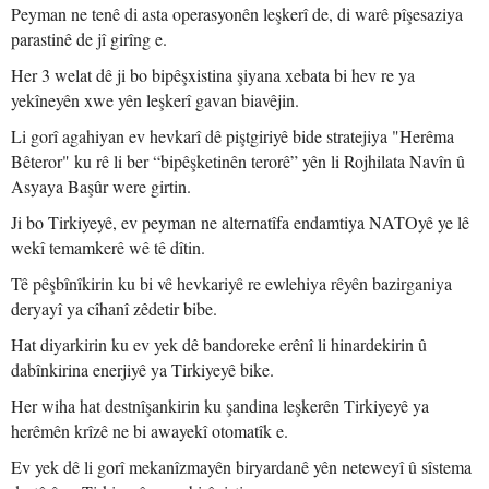
Peyman ne tenê di asta operasyonên leşkerî de, di warê pîşesaziya
parastinê de jî girîng e.
Her 3 welat dê ji bo bipêşxistina şiyana xebata bi hev re ya
yekîneyên xwe yên leşkerî gavan biavêjin.
Li gorî agahiyan ev hevkarî dê piştgiriyê bide stratejiya "Herêma
Bêteror" ku rê li ber “bipêşketinên terorê” yên li Rojhilata Navîn û
Asyaya Başûr were girtin.
Ji bo Tirkiyeyê, ev peyman ne alternatîfa endamtiya NATOyê ye lê
wekî temamkerê wê tê dîtin.
Tê pêşbînîkirin ku bi vê hevkariyê re ewlehiya rêyên bazirganiya
deryayî ya cîhanî zêdetir bibe.
Hat diyarkirin ku ev yek dê bandoreke erênî li hinardekirin û
dabînkirina enerjiyê ya Tirkiyeyê bike.
Her wiha hat destnîşankirin ku şandina leşkerên Tirkiyeyê ya
herêmên krîzê ne bi awayekî otomatîk e.
Ev yek dê li gorî mekanîzmayên biryardanê yên neteweyî û sîstema