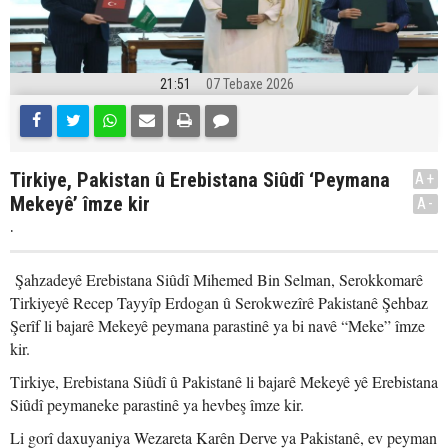
21:51
07 Tebaxe 2026
Tirkiye, Pakistan û Erebistana Siûdî ‘Peymana
A+
Mekeyê’ îmze kir
A-
.
Şahzadeyê Erebistana Siûdî Mihemed Bin Selman, Serokkomarê
Tirkiyeyê Recep Tayyîp Erdogan û Serokwezîrê Pakistanê Şehbaz
Şerîf li bajarê Mekeyê peymana parastinê ya bi navê “Meke” îmze
kir.
Tirkiye, Erebistana Siûdî û Pakistanê li bajarê Mekeyê yê Erebistana
Siûdî peymaneke parastinê ya hevbeş îmze kir.
Li gorî daxuyaniya Wezareta Karên Derve ya Pakistanê, ev peyman