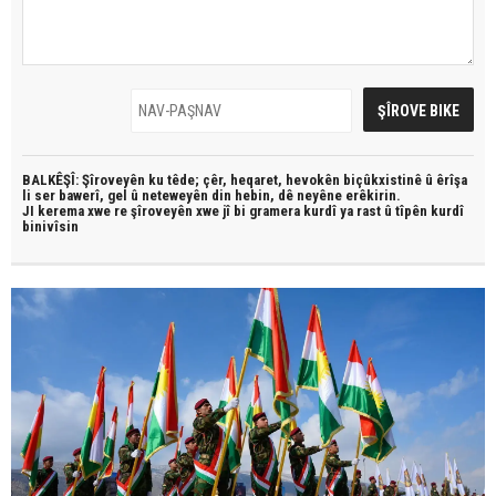
BALKÊŞÎ: Şîroveyên ku têde;
çêr, heqaret, hevokên biçûkxistinê û êrîşa
li ser bawerî, gel û neteweyên din hebin,
dê neyêne erêkirin.
JI kerema xwe re şîroveyên xwe jî bi
gramera kurdî
ya rast û
tîpên kurdî
binivîsin