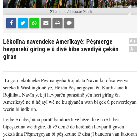
21:50
07 Tebaxe 2026
Lêkolîna navendeke Amerîkayê: Pêşmerge
A+
hevparekî girîng e û divê bibe xwediyê çekên
A-
giran
.
Li gorî lêkolîneke Peymangeha Rojhilata Navîn ku ofîsa wê ya
sereke li Washingtonê ye, Hêzên Pêşmergeyan ên Kurdistanê li
Rojhilata Navîn yek ji hevparên parastinê yên herî girîng ên
Amerîkayê ne û hêjayî wê ne ku şiyanên wan bi çek û perwerdeyan
werin bilindkirin.
Lê belê dabeşbûna partîtî bandorê li vê hêzê dike û rê li ber
bipêşketina wê digire, di vê demê de herêmên hevpar û gavên
yekxistina Pêşmergeyan bi pêş ketine lê dîsa jî bandora van faktoran