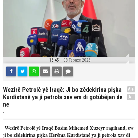
15:45
08 Tebaxe 2026
Wezîrê Petrolê yê Iraqê: Ji bo zêdekirina pişka
A+
Kurdistanê ya ji petrola xav em di gotûbêjan de
A-
ne
.
Wezîrê Petrolê yê Iraqê Basim Mihemed Xuzeyr ragihand, ew
ji bo zêdekirina pişka Herêma Kurdistanê ya ji petrola xav di