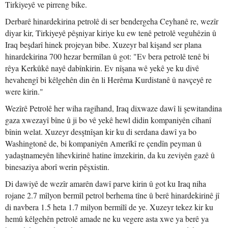
Tirkiyeyê ve pirreng bike.
Derbarê hinardekirina petrolê di ser bendergeha Ceyhanê re, wezîr
diyar kir, Tirkiyeyê pêşniyar kiriye ku ew tenê petrolê veguhêzin û
Iraq beşdarî hinek projeyan bibe. Xuzeyr bal kişand ser plana
hinardekirina 700 hezar bermîlan û got: "Ev bera petrolê tenê bi
rêya Kerkûkê nayê dabînkirin. Ev nîşana wê yekê ye ku divê
hevahengî bi kêlgehên din ên li Herêma Kurdistanê û navçeyê re
were kirin."
Wezîrê Petrolê her wiha ragihand, Iraq dixwaze dawî li şewitandina
gaza xwezayî bîne û ji bo vê yekê hewl didin kompaniyên cîhanî
bînin welat. Xuzeyr desştnîşan kir ku di serdana dawî ya bo
Washingtonê de, bi kompaniyên Amerîkî re çendîn peyman û
yadaştnameyên lihevkirinê hatine îmzekirin, da ku zeviyên gazê û
binesaziya aborî werin pêşxistin.
Di dawiyê de wezîr amarên dawî parve kirin û got ku Iraq niha
rojane 2.7 mîlyon bermîl petrol berhema tîne û berê hinardekirinê jî
di navbera 1.5 heta 1.7 milyon bermîlî de ye. Xuzeyr tekez kir ku
hemû kêlgehên petrolê amade ne ku vegere asta xwe ya berê ya