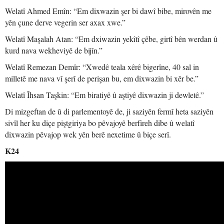
Welatî Ahmed Emîn: “Em dixwazin şer bi dawî bibe, mirovên me
yên çune derve vegerin ser axax xwe.”
Welatî Maşalah Atan: “Em dxiwazin yekîtî çêbe, girtî bên werdan û
kurd nava wekheviyê de bijîn.”
Welatî Remezan Demîr: “Xwedê teala xêrê bigerîne, 40 sal in
milletê me nava vî şerî de perişan bu, em dixwazin bi xêr be.”
Welatî Îhsan Taşkin: “Em biratiyê û aştiyê dixwazin ji dewletê.”
Di mizgeftan de û di parlementoyê de, ji saziyên fermî heta saziyên
sivîl her ku diçe piştgiriya bo pêvajoyê berfireh dibe û welatî
dixwazin pêvajop wek yên berê nexetime û biçe serî.
K24