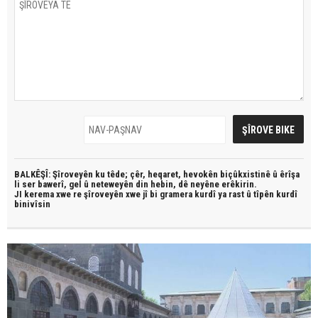
BALKÊŞÎ: Şîroveyên ku têde;
çêr, heqaret, hevokên biçûkxistinê û êrîşa
li ser bawerî, gel û neteweyên din hebin,
dê neyêne erêkirin.
JI kerema xwe re şîroveyên xwe jî bi
gramera kurdî
ya rast û
tîpên kurdî
binivîsin