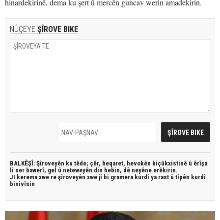
hinardekirinê, dema ku şert û mercên guncav werin amadekirin.
NÛÇEYE
ŞÎROVE BIKE
BALKÊŞÎ: Şîroveyên ku têde;
çêr, heqaret, hevokên biçûkxistinê û êrîşa
li ser bawerî, gel û neteweyên din hebin,
dê neyêne erêkirin.
JI kerema xwe re şîroveyên xwe jî bi
gramera kurdî
ya rast û
tîpên kurdî
binivîsin