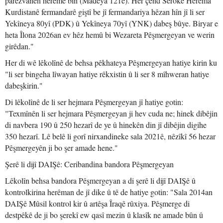
parêzvanên herêmê bin (Madeya 121ê). Her çend Serokê Herêma
Kurdistanê fermandarê giştî be jî fermandariya hêzan hîn jî li ser
Yekîneya 80yî (PDK) û Yekîneya 70yî (YNK) dabeş bûye. Biryar e
heta Îlona 2026an ev hêz hemû bi Wezareta Pêşmergeyan ve werin
girêdan."
Her di wê lêkolînê de behsa pêkhateya Pêşmergeyan hatiye kirin ku
"li ser bingeha lîwayan hatiye rêkxistin û li ser 8 mîhweran hatiye
dabeşkirin."
Di lêkolînê de li ser hejmara Pêşmergeyan jî hatiye gotin:
"Texmînên li ser hejmara Pêşmergeyan ji hev cuda ne; hinek dibêjin
di navbera 190 û 250 hezarî de ye û hinekên din jî dibêjin digihe
350 hezarî. Lê belê li gorî nirxandineke sala 2021ê, nêzîkî 56 hezar
Pêşmergeyên ji bo şer amade hene."
Şerê li dijî DAIŞê: Ceribandina bandora Pêşmergeyan
Lêkolîn behsa bandora Pêşmergeyan a di şerê li dijî DAIŞê û
kontrolkirina herêman de jî dike û tê de hatiye gotin: "Sala 2014an
DAIŞê Mûsil kontrol kir û artêşa Îraqê rûxiya. Pêşmerge di
destpêkê de ji bo şerekî ew qasî mezin û klasîk ne amade bûn û