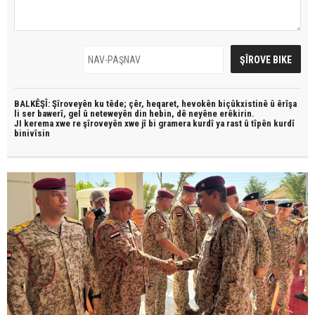
BALKÊŞÎ: Şîroveyên ku têde;
çêr, heqaret, hevokên biçûkxistinê û êrîşa
li ser bawerî, gel û neteweyên din hebin,
dê neyêne erêkirin.
JI kerema xwe re şîroveyên xwe jî bi
gramera kurdî
ya rast û
tîpên kurdî
binivîsin