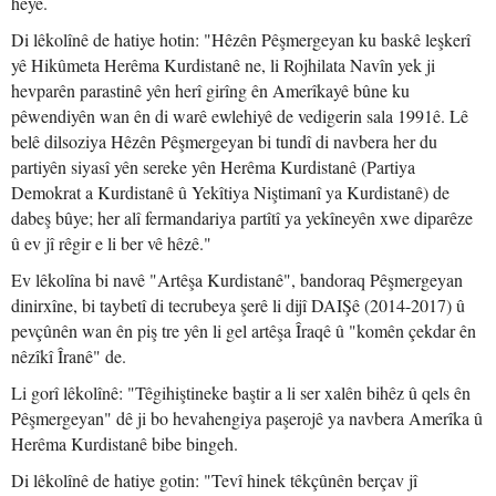
heye.
Di lêkolînê de hatiye hotin: "Hêzên Pêşmergeyan ku baskê leşkerî
yê Hikûmeta Herêma Kurdistanê ne, li Rojhilata Navîn yek ji
hevparên parastinê yên herî girîng ên Amerîkayê bûne ku
pêwendiyên wan ên di warê ewlehiyê de vedigerin sala 1991ê. Lê
belê dilsoziya Hêzên Pêşmergeyan bi tundî di navbera her du
partiyên siyasî yên sereke yên Herêma Kurdistanê (Partiya
Demokrat a Kurdistanê û Yekîtiya Niştimanî ya Kurdistanê) de
dabeş bûye; her alî fermandariya partîtî ya yekîneyên xwe diparêze
û ev jî rêgir e li ber vê hêzê."
Ev lêkolîna bi navê "Artêşa Kurdistanê", bandoraq Pêşmergeyan
dinirxîne, bi taybetî di tecrubeya şerê li dijî DAIŞê (2014-2017) û
pevçûnên wan ên piş tre yên li gel artêşa Îraqê û "komên çekdar ên
nêzîkî Îranê" de.
Li gorî lêkolînê: "Têgihiştineke baştir a li ser xalên bihêz û qels ên
Pêşmergeyan" dê ji bo hevahengiya paşerojê ya navbera Amerîka û
Herêma Kurdistanê bibe bingeh.
Di lêkolînê de hatiye gotin: "Tevî hinek têkçûnên berçav jî