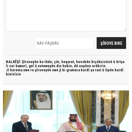
BALKÊŞÎ: Şîroveyên ku têde;
çêr, heqaret, hevokên biçûkxistinê û êrîşa
li ser bawerî, gel û neteweyên din hebin,
dê neyêne erêkirin.
JI kerema xwe re şîroveyên xwe jî bi
gramera kurdî
ya rast û
tîpên kurdî
binivîsin