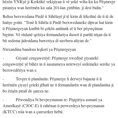
hêzên YNKyê ji Kerkûkê vekişiyan û vê yekê wiha kir ku Pêşmerge
piraniya wan herêmên ku sala 2014an girtibûn, ji dest bidin."
Behsa berxwedana Pirdê û Sihêlayê jî tê kirin di lêkolînê de û tê de
hatiye gotin: "Tenê li Sihêla û Pirdê berxwedaneke dijwar hat kirin
û Pêşmergeyan karîbû bi çekên antîtank rê li ber pêşveçûnan
bigirin. Vê rûdanê qelsiya fermandariya duserî û partîtî nîşan da û
bû sedema jidestdana baweriya di navbera aliyan de."
Nirxandina bandora leşkerî ya Pêşmergeyan
- Giyanê cengaweriyê: Pêşmerge xwediyê giyanekî
cengaweriyê yê bihêz in û nasnameya neteweyî sedemeke sereke ya
berxwedêriya wan e.
- Tevger û plandanîn: Pêşmerge li derveyî bajaran û li
herêmên çiyayî gelekî jêhatî ne û fermandarên wan di plandanîna ji
bo êrişên piralî de şareza ne.
- Pêwendiya bi hevpeymanan re: Piştgiriya asmanî ya
Amerîkayê (CJOC-E) û rahênan û perwerdeya hevpeymanan
(KTCC) rola wan a çareserker hebû.