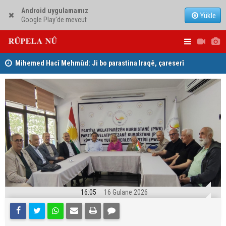
Android uygulamamız
Yükle
Google Play'de mevcut
Mihemed Hacî Mehmûd: Ji bo parastina Iraqê, çareserî
Serokerkan
sîstema konfederalî ye
Dîcleyê hi
16:05
16 Gulane 2026