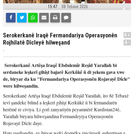
15:47
08 Tebaxe 2026
Serokerkanê Iraqê Fermandariya Operasyonên
A+
Rojhilatê Dîcleyê hilweşand
A-
.
Serokerkanê Artêşa Iraqê Ebdulemîr Reşîd Yarallah bi
serdaneke leşkerî gihîşt bajarê Kerkûkê û di yekem gava xwe
de, biryar da ku "Fermandariya Operasyonên Rojavayê Dîcle"
were hilweşandin.
Serokerkanê Artêşa Iraqê Ebdulemîr Reşîd Yarallah, îro 8ê Tebaxê
tevî şandeke bilind a leşkerî gihîşt Kerkûkê û bi fermandarên
herêmê re civiya. Li gorî zanyariyên peyamnêrê Kurdistan24ê,
Yarallah biryara hilweşandina Fermandeyiya Operasyonên
Rojavayê Dîcle daye.
Hate ragihandin, ev biryar wekî destpêka zincîreyek guhertinan e.