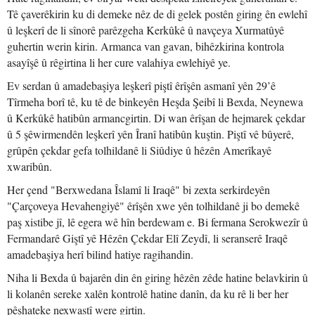
Tê çaverêkirin ku di demeke nêz de di gelek postên giring ên ewlehî
û leşkerî de li sînorê parêzgeha Kerkûkê û navçeya Xurmatûyê
guhertin werin kirin. Armanca van gavan, bihêzkirina kontrola
asayîşê û rêgirtina li her cure valahiya ewlehiyê ye.
Ev serdan û amadebaşiya leşkerî piştî êrîşên asmanî yên 29’ê
Tîrmeha borî tê, ku tê de binkeyên Heşda Şeibî li Bexda, Neynewa
û Kerkûkê hatibûn armancgirtin. Di wan êrîşan de hejmarek çekdar
û 5 şêwirmendên leşkerî yên Îranî hatibûn kuştin. Piştî vê bûyerê,
grûpên çekdar gefa tolhildanê li Siûdiye û hêzên Amerîkayê
xwaribûn.
Her çend "Berxwedana Îslamî li Iraqê" bi zexta serkirdeyên
"Çarçoveya Hevahengiyê" êrîşên xwe yên tolhildanê ji bo demekê
paş xistibe jî, lê egera wê hîn berdewam e. Bi fermana Serokwezîr û
Fermandarê Giştî yê Hêzên Çekdar Elî Zeydî, li seranserê Iraqê
amadebaşiya herî bilind hatiye ragihandin.
Niha li Bexda û bajarên din ên giring hêzên zêde hatine belavkirin û
li kolanên sereke xalên kontrolê hatine danîn, da ku rê li ber her
pêşhateke nexwastî were girtin.