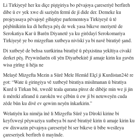
Li Tirkiyeyê her ku diçe piştgiriya bo pêvajoya çareseriyê berfireh
dibe û ev yek xwe di saziyên fermî de jî dide der. Demeke ku
projeyasaya pêvajoyê gihiştiye parlementoya Tirkiyeyê û tê
pêşbînîkirin ku di hefteya pêş de wek yasa bikeve meriyetê de
Serokatiya Kar û Barên Diyanetê ya ku girêdayî Serokomariya
Tirkiyeyê ye bo mizgeftan xutbeya nivîskî ya bi navê biratiyê şand.
Di xutbeyê de behsa xurtkirina biratîyê û pêşxistina yekîtiya civakî
derket pêş. Peywirdarên olî yên Diyarbekirê jî amaje kirin ku gavên
wisa girîng û hêja ne
Melayê Mizgefta Mezin a Sûrê Mele Hemîd Elçî ji Kurdistan24ê re
got: “Wate û giringiya vê xutbeyê biratiya misilmanan û biratiya
Kurd û Tirkan bû, xwedê teala qurana pîroz de dibêje min we ji jin
û mêrekî afirand û zarokên we çêbûn û ew jî bi neteweyên cuda
zêde bûn ku divê ev qewim neyên înkarkirin.”
Welatiyên ku nimêja înê li Mizgefta Sûrê ya Dîrokî kirine bi
keyfxweşî pêşwaziya xutbeya bi navê biratiyê kirin û amaje kirin ku
ew dixwazin pêvajoya çareseriyê bi ser bikeve û bibe wesîleya
çareseriyek berfireh û mayînde.