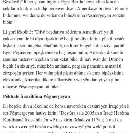
Bexdayê jî li ber çavan bigirin. Eger Bexda hewandina komên
çekdar û karkirina li dijî berjewendiyên Amerîkayê bi rêya Tehranê
bidomîne, wê demê dê sedemên bihêzkirina Pêşmergeyan zêdetir
bibin."
Li gorî lêkolînê: "Divê beşdariya zêdetir a Amerîkayê ya di
çaksaziyan de bi rêya fişarkirinê be, ji bo diyarkirina pîle û postên
leşkerî li ser bingeha jêhatîbûnê, ne li ser bingeha dilsoziya partîtî.
Eger Pêşmerge bipêşketineke baş nîşan bidin, Amerîka dikare bi
şandina rasterast a çekan wan xelat bike, di nav wan de: Dronên
biçûk ên sîxuriyê, mûşekên antîtank, pergala parastina asmanî û
zirxpoşên şerker. Her wiha piştî piştrastbûna sîstema bipêşxistina
elektronîk, Amerîka dikare alîkariyên xwe yên darayî yên ji bo
mûçeyê Pêşmergeyan nû bike."
Pêkhate û sazîbûna Pêşmergeyan
Di beşeke din a lêkolînê de behsa naverokên destûrî yên Îraqê yên li
ser Pêşmergeyan hatiye kirin: "Destûra sala 2005an a Îraqê Herêma
Kurdistanê û desthilatên wê nas kirin (Madeya 117an) û maf da
wan ku xwediyê hêzên ewlehiya navxweyî yên wekî polîs û