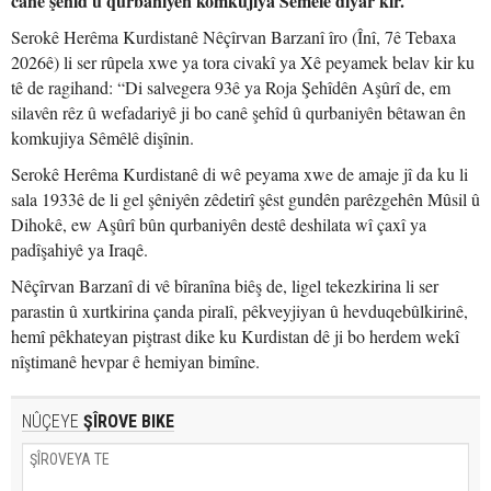
canê şehîd û qurbaniyên komkujiya Sêmêlê diyar kir.
Serokê Herêma Kurdistanê Nêçîrvan Barzanî îro (Înî, 7ê Tebaxa
2026ê) li ser rûpela xwe ya tora civakî ya Xê peyamek belav kir ku
tê de ragihand: “Di salvegera 93ê ya Roja Şehîdên Aşûrî de, em
silavên rêz û wefadariyê ji bo canê şehîd û qurbaniyên bêtawan ên
komkujiya Sêmêlê dişînin.
Serokê Herêma Kurdistanê di wê peyama xwe de amaje jî da ku li
sala 1933ê de li gel şêniyên zêdetirî şêst gundên parêzgehên Mûsil û
Dihokê, ew Aşûrî bûn qurbaniyên destê deshilata wî çaxî ya
padîşahiyê ya Iraqê.
Nêçîrvan Barzanî di vê bîranîna biêş de, ligel tekezkirina li ser
parastin û xurtkirina çanda piralî, pêkveyjiyan û hevduqebûlkirinê,
hemî pêkhateyan piştrast dike ku Kurdistan dê ji bo herdem wekî
nîştimanê hevpar ê hemiyan bimîne.
NÛÇEYE
ŞÎROVE BIKE