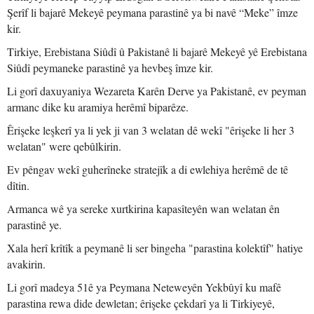
Şerîf li bajarê Mekeyê peymana parastinê ya bi navê “Meke” îmze
kir.
Tirkiye, Erebistana Siûdî û Pakistanê li bajarê Mekeyê yê Erebistana
Siûdî peymaneke parastinê ya hevbeş îmze kir.
Li gorî daxuyaniya Wezareta Karên Derve ya Pakistanê, ev peyman
armanc dike ku aramiya herêmî biparêze.
Êrişeke leşkerî ya li yek ji van 3 welatan dê wekî "êrişeke li her 3
welatan" were qebûlkirin.
Ev pêngav wekî guherîneke stratejîk a di ewlehiya herêmê de tê
dîtin.
Armanca wê ya sereke xurtkirina kapasîteyên wan welatan ên
parastinê ye.
Xala herî krîtîk a peymanê li ser bingeha "parastina kolektîf" hatiye
avakirin.
Li gorî madeya 51ê ya Peymana Neteweyên Yekbûyî ku mafê
parastina rewa dide dewletan; êrişeke çekdarî ya li Tirkiyeyê,