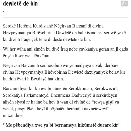
dewletê de bin
A-
.
Serokê Herêma Kurdistanê Nêçîrvan Barzanî di civîna
Hevpeymaniya Birêvebirina Dewletê de bal kişand ser ser wê yekê
ku divê li Îraqê çek tenê di destê dewletê de bin.
Wî her wiha anî zimên ku divê Îraq nebe çavkaniya gefan an jî qada
êrişên li ser welatên cîran.
Nêçîrvan Barzanî li ser hesabê xwe yê medyaya civakî derbarê
civîna Hevpeymaniya Birêvebirina Dewletê daxuyaniyek belav kir
ku doh êvarî li Bexdayê hat kirin.
Barzanî diyar kir ku ew bi nûnerên Serokkomarî, Serokwezîrî,
Serokatiya Parlamentoyê, Encumena Dadweriyê û serkirdeyên
aliyên siyasî re hatine ba hev û wan di civînê de “rewşa giştî ya
welat, pirsgirêkên heyî û pêşhatên herêmî û navneteweyî”
nirxandine.
"Me pêbendiya xwe ya bi bernameya hikûmetê ducare kir"