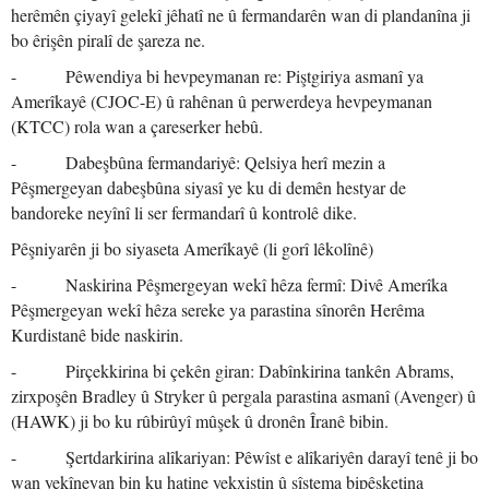
herêmên çiyayî gelekî jêhatî ne û fermandarên wan di plandanîna ji
bo êrişên piralî de şareza ne.
- Pêwendiya bi hevpeymanan re: Piştgiriya asmanî ya
Amerîkayê (CJOC-E) û rahênan û perwerdeya hevpeymanan
(KTCC) rola wan a çareserker hebû.
- Dabeşbûna fermandariyê: Qelsiya herî mezin a
Pêşmergeyan dabeşbûna siyasî ye ku di demên hestyar de
bandoreke neyînî li ser fermandarî û kontrolê dike.
Pêşniyarên ji bo siyaseta Amerîkayê (li gorî lêkolînê)
- Naskirina Pêşmergeyan wekî hêza fermî: Divê Amerîka
Pêşmergeyan wekî hêza sereke ya parastina sînorên Herêma
Kurdistanê bide naskirin.
- Pirçekkirina bi çekên giran: Dabînkirina tankên Abrams,
zirxpoşên Bradley û Stryker û pergala parastina asmanî (Avenger) û
(HAWK) ji bo ku rûbirûyî mûşek û dronên Îranê bibin.
- Şertdarkirina alîkariyan: Pêwîst e alîkariyên darayî tenê ji bo
wan yekîneyan bin ku hatine yekxistin û sîstema bipêşketina