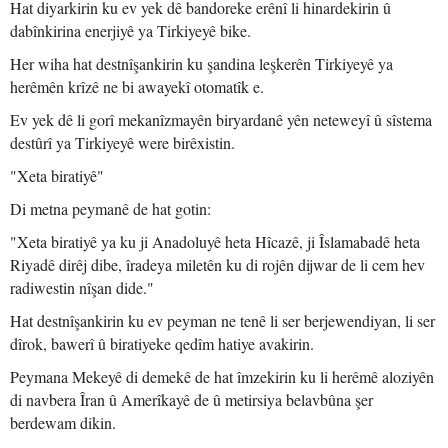
Hat diyarkirin ku ev yek dê bandoreke erênî li hinardekirin û
dabînkirina enerjiyê ya Tirkiyeyê bike.
Her wiha hat destnîşankirin ku şandina leşkerên Tirkiyeyê ya
herêmên krîzê ne bi awayekî otomatîk e.
Ev yek dê li gorî mekanîzmayên biryardanê yên neteweyî û sîstema
destûrî ya Tirkiyeyê were birêxistin.
"Xeta biratiyê"
Di metna peymanê de hat gotin:
"Xeta biratiyê ya ku ji Anadoluyê heta Hîcazê, ji Îslamabadê heta
Riyadê dirêj dibe, îradeya miletên ku di rojên dijwar de li cem hev
radiwestin nîşan dide."
Hat destnîşankirin ku ev peyman ne tenê li ser berjewendiyan, li ser
dîrok, bawerî û biratiyeke qedîm hatiye avakirin.
Peymana Mekeyê di demekê de hat îmzekirin ku li herêmê aloziyên
di navbera Îran û Amerîkayê de û metirsiya belavbûna şer
berdewam dikin.