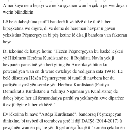
Amerîkayê ne û hêjayî wê ne ku şiyanên wan bi çek û perwerdeyan
werin bilindkirin.
Lê belê dabeşbûna partîtî bandorê li vê hêzê dike û rê li ber
bipêşketina wê digire, di vê demê de herêmên hevpar û gavên
yekxistina Pêşmergeyan bi pêş ketine lê dîsa jî bandora van faktoran
heye.
Di lêkolînê de hatiye hotin: "Hêzên Pêşmergeyan ku baskê leşkerî
yê Hikûmeta Herêma Kurdistanê ne, li Rojhilata Navîn yek ji
hevparên parastinê yên herî girîng ên Amerîkayê bûne ku
pêwendiyên wan ên di warê ewlehiyê de vedigerin sala 1991ê. Lê
belê dilsoziya Hêzên Pêşmergeyan bi tundî di navbera her du
partiyên siyasî yên sereke yên Herêma Kurdistanê (Partiya
Demokrat a Kurdistanê û Yekîtiya Niştimanî ya Kurdistanê) de
dabeş bûye; her alî fermandariya partîtî ya yekîneyên xwe diparêze
û ev jî rêgir e li ber vê hêzê."
Ev lêkolîna bi navê "Artêşa Kurdistanê", bandoraq Pêşmergeyan
dinirxîne, bi taybetî di tecrubeya şerê li dijî DAIŞê (2014-2017) û
pevçûnên wan ên piş tre yên li gel artêşa Îraqê û "komên çekdar ên