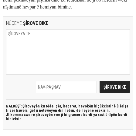
nîştimanê hevpar ê hemiyan bimîne.
NÛÇEYE
ŞÎROVE BIKE
BALKÊŞÎ: Şîroveyên ku têde;
çêr, heqaret, hevokên biçûkxistinê û êrîşa
li ser bawerî, gel û neteweyên din hebin,
dê neyêne erêkirin.
JI kerema xwe re şîroveyên xwe jî bi
gramera kurdî
ya rast û
tîpên kurdî
binivîsin