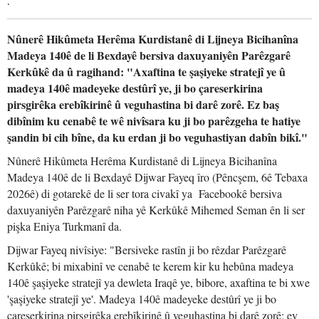
.
Nûnerê Hikûmeta Herêma Kurdistanê di Lijneya Bicihanîna
Madeya 140ê de li Bexdayê bersiva daxuyaniyên Parêzgarê
Kerkûkê da û ragihand: "Axaftina te şaşiyeke stratejî ye û
madeya 140ê madeyeke destûrî ye, ji bo çareserkirina
pirsgirêka erebîkirinê û veguhastina bi darê zorê. Ez baş
dibînim ku cenabê te wê nivîsara ku ji bo parêzgeha te hatiye
şandin bi cih bîne, da ku erdan ji bo veguhastiyan dabîn bikî."
Nûnerê Hikûmeta Herêma Kurdistanê di Lijneya Bicihanîna
Madeya 140ê de li Bexdayê Dijwar Fayeq îro (Pêncşem, 6ê Tebaxa
2026ê) di gotarekê de li ser tora civakî ya Facebookê bersiva
daxuyaniyên Parêzgarê niha yê Kerkûkê Mihemed Seman ên li ser
pişka Eniya Turkmanî da.
Dijwar Fayeq nivîsiye: "Bersiveke rastîn ji bo rêzdar Parêzgarê
Kerkûkê; bi mixabinî ve cenabê te kerem kir ku hebûna madeya
140ê şaşiyeke stratejî ya dewleta Iraqê ye, bibore, axaftina te bi xwe
'şaşiyeke stratejî ye'. Madeya 140ê madeyeke destûrî ye ji bo
çareserkirina pirsgirêka erebîkirinê û veguhastina bi darê zorê; ev