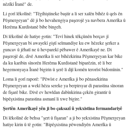
nêzîkî Îranê" de.
Li gorî lêkolînê: "Têgihiştineke baştir a li ser xalên bihêz û qels ên
Pêşmergeyan" dê ji bo hevahengiya paşerojê ya navbera Amerîka û
Herêma Kurdistanê bibe bingeh.
Di lêkolînê de hatiye gotin: "Tevî hinek têkçûnên berçav jî
Pêşmergeyan bi awayekî giştî selmandiye ku ew hêzeke şerker a
guncav û jêhatî ne û hevparekî pêbawer ê Amerîkayê ne. Di
paşerojê de, divê Amerîka li ser bihêzkirina Pêşmergeyan kar bike
da ku karibin sînorên Herêma Kurdistanê biparêzin, rê li ber
hegemonyaya Îranê bigirin û şerê li dijî komên terorîst bidomînin."
Loma li gorî raporê: "Pêwîst e Amerîka ji bo pênasekirina
Pêşmergeyan a wekî hêza sereke ya berpirsyar di parastina sînoran
de fişarê bike. Divê ev hewldan dabînkirina çekên girantir û
bipêşxistina parastina asmanî li xwe bigire."
Şertên Amerîkayê yên ji bo çaksazî û yekxistina fermandariyê
Di lêkolînê de behsa "şert û fişaran" a ji bo yekxistina Pêşmergeyan
hatiye kirin û tê gotin: "Bipêşxistina pêwendiyên Amerîka û