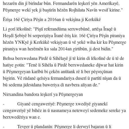
hezarên din jî birîndar bûn. Fermandarên leşkerî yên Amerîkayê,
Pêşmerge wekî yek ji baştirîn hêzên Rojhilata Navîn wesif kirine."
Êrişa 16ê Çiriya Pêşîn a 2016an û vekişîna ji Kerkûkê
Li gorî lêkolînê: "Piştî referandûma serxwebûnê, artêşa Îraqê û
Heşdî Şebiyê bi serperiştiya Îranê êriş kir. 16ê Çiriya Pêşîn piraniya
hêzên YNKyê ji Kerkûkê vekişiyan û vê yekê wiha kir ku Pêşmerge
piraniya wan herêmên ku sala 2014an girtibûn, ji dest bidin."
Behsa berxwedana Pirdê û Sihêlayê jî tê kirin di lêkolînê de û tê de
hatiye gotin: "Tenê li Sihêla û Pirdê berxwedaneke dijwar hat kirin
û Pêşmergeyan karîbû bi çekên antîtank rê li ber pêşveçûnan
bigirin. Vê rûdanê qelsiya fermandariya duserî û partîtî nîşan da û
bû sedema jidestdana baweriya di navbera aliyan de."
Nirxandina bandora leşkerî ya Pêşmergeyan
- Giyanê cengaweriyê: Pêşmerge xwediyê giyanekî
cengaweriyê yê bihêz in û nasnameya neteweyî sedemeke sereke ya
berxwedêriya wan e.
- Tevger û plandanîn: Pêşmerge li derveyî bajaran û li