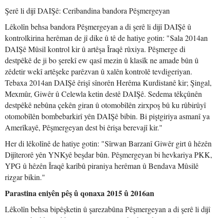
Şerê li dijî DAIŞê: Ceribandina bandora Pêşmergeyan
Lêkolîn behsa bandora Pêşmergeyan a di şerê li dijî DAIŞê û
kontrolkirina herêman de jî dike û tê de hatiye gotin: "Sala 2014an
DAIŞê Mûsil kontrol kir û artêşa Îraqê rûxiya. Pêşmerge di
destpêkê de ji bo şerekî ew qasî mezin û klasîk ne amade bûn û
zêdetir wekî artêşeke parêzvan û xalên kontrolê tevdigeriyan.
Tebaxa 2014an DAIŞê êrişî sînorên Herêma Kurdistanê kir; Şingal,
Mexmûr, Giwêr û Celewla ketin destê DAIŞê. Sedema têkçûnên
destpêkê nebûna çekên giran û otomobîlên zirxpoş bû ku rûbirûyî
otomobîlên bombebarkirî yên DAIŞê bibin. Bi piştgiriya asmanî ya
Amerîkayê, Pêşmergeyan dest bi êrişa berevajî kir."
Her di lêkolînê de hatiye gotin: "Sîrwan Barzanî Giwêr girt û hêzên
Dijîterorê yên YNKyê beşdar bûn. Pêşmergeyan bi hevkariya PKK,
YPG û hêzên Îraqê karîbû piraniya herêman û Bendava Mûsilê
rizgar bikin."
Parastina eniyên pêş û qonaxa 2015 û 2016an
Lêkolîn behsa bipêşketin û şarezabûna Pêşmergeyan a di şerê li dijî