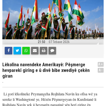
21:50
07 Tebaxe 2026
Lêkolîna navendeke Amerîkayê: Pêşmerge
A+
hevparekî girîng e û divê bibe xwediyê çekên
A-
giran
.
Li gorî lêkolîneke Peymangeha Rojhilata Navîn ku ofîsa wê ya
sereke li Washingtonê ye, Hêzên Pêşmergeyan ên Kurdistanê li
Rojhilata Navîn yek ji hevparên parastinê yên herî girîng ên