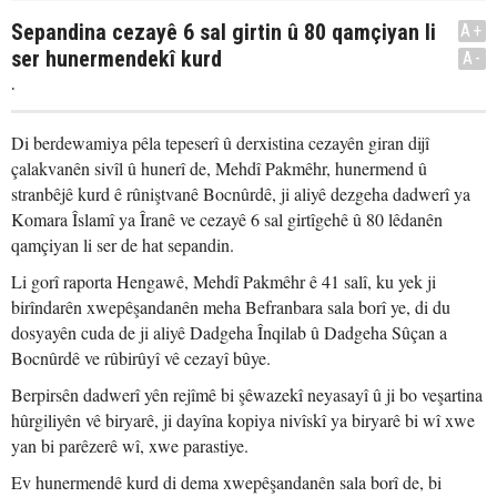
Sepandina cezayê 6 sal girtin û 80 qamçiyan li
A+
ser hunermendekî kurd
A-
.
Di berdewamiya pêla tepeserî û derxistina cezayên giran dijî
çalakvanên sivîl û hunerî de, Mehdî Pakmêhr, hunermend û
stranbêjê kurd ê rûniştvanê Bocnûrdê, ji aliyê dezgeha dadwerî ya
Komara Îslamî ya Îranê ve cezayê 6 sal girtîgehê û 80 lêdanên
qamçiyan li ser de hat sepandin.
Li gorî raporta Hengawê, Mehdî Pakmêhr ê 41 salî, ku yek ji
birîndarên xwepêşandanên meha Befranbara sala borî ye, di du
dosyayên cuda de ji aliyê Dadgeha Înqilab û Dadgeha Sûçan a
Bocnûrdê ve rûbirûyî vê cezayî bûye.
Berpirsên dadwerî yên rejîmê bi şêwazekî neyasayî û ji bo veşartina
hûrgiliyên vê biryarê, ji dayîna kopiya nivîskî ya biryarê bi wî xwe
yan bi parêzerê wî, xwe parastiye.
Ev hunermendê kurd di dema xwepêşandanên sala borî de, bi