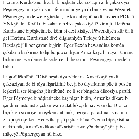
Herêma Kurdistanê divê bi bipêşketineke rasteqîn a di çaksaziyên
Pêşmergeyan û yekxistina fermandariyê ya di bin sîwana Wezareta
Pêşmergeyan de were girêdan, ne ku dabeşbûna di navbera PDK û
YNKyê de. Tevî ku bi salan e behsa çaksaziyê tê kirin jî, Herêma
Kurdistanê bipêşketineke kêm bi dest xistiye. Pêwendiyên kûr ên li
gel Herêma Kurdistanê divê dilgiraniyên Tirkiye û hikûmeta
Bexdayê jî li ber çavan bigirin. Eger Bexda hewandina komên
çekdar û karkirina li dijî berjewendiyên Amerîkayê bi rêya Tehranê
bidomîne, wê demê dê sedemên bihêzkirina Pêşmergeyan zêdetir
bibin."
Li gorî lêkolînê: "Divê beşdariya zêdetir a Amerîkayê ya di
çaksaziyan de bi rêya fişarkirinê be, ji bo diyarkirina pîle û postên
leşkerî li ser bingeha jêhatîbûnê, ne li ser bingeha dilsoziya partîtî.
Eger Pêşmerge bipêşketineke baş nîşan bidin, Amerîka dikare bi
şandina rasterast a çekan wan xelat bike, di nav wan de: Dronên
biçûk ên sîxuriyê, mûşekên antîtank, pergala parastina asmanî û
zirxpoşên şerker. Her wiha piştî piştrastbûna sîstema bipêşxistina
elektronîk, Amerîka dikare alîkariyên xwe yên darayî yên ji bo
mûçeyê Pêşmergeyan nû bike."