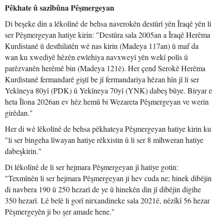
Pêkhate û sazîbûna Pêşmergeyan
Di beşeke din a lêkolînê de behsa naverokên destûrî yên Îraqê yên li
ser Pêşmergeyan hatiye kirin: "Destûra sala 2005an a Îraqê Herêma
Kurdistanê û desthilatên wê nas kirin (Madeya 117an) û maf da
wan ku xwediyê hêzên ewlehiya navxweyî yên wekî polîs û
parêzvanên herêmê bin (Madeya 121ê). Her çend Serokê Herêma
Kurdistanê fermandarê giştî be jî fermandariya hêzan hîn jî li ser
Yekîneya 80yî (PDK) û Yekîneya 70yî (YNK) dabeş bûye. Biryar e
heta Îlona 2026an ev hêz hemû bi Wezareta Pêşmergeyan ve werin
girêdan."
Her di wê lêkolînê de behsa pêkhateya Pêşmergeyan hatiye kirin ku
"li ser bingeha lîwayan hatiye rêkxistin û li ser 8 mîhweran hatiye
dabeşkirin."
Di lêkolînê de li ser hejmara Pêşmergeyan jî hatiye gotin:
"Texmînên li ser hejmara Pêşmergeyan ji hev cuda ne; hinek dibêjin
di navbera 190 û 250 hezarî de ye û hinekên din jî dibêjin digihe
350 hezarî. Lê belê li gorî nirxandineke sala 2021ê, nêzîkî 56 hezar
Pêşmergeyên ji bo şer amade hene."