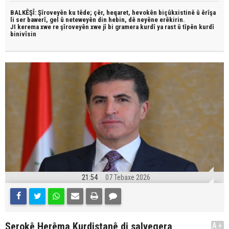
BALKÊŞÎ: Şîroveyên ku têde;
çêr, heqaret, hevokên biçûkxistinê û êrîşa
li ser bawerî, gel û neteweyên din hebin,
dê neyêne erêkirin.
JI kerema xwe re şîroveyên xwe jî bi
gramera kurdî
ya rast û
tîpên kurdî
binivîsin
21:54
07 Tebaxe 2026
Serokê Herêma Kurdistanê di salvegera
A+