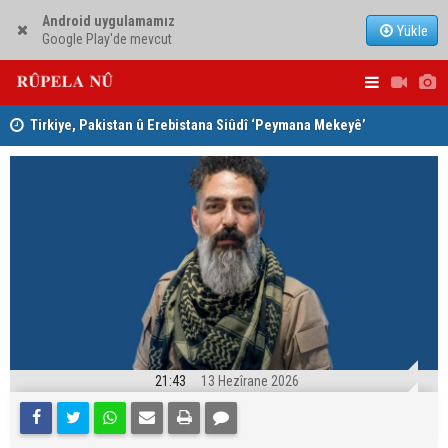
Android uygulamamız
Yükle
Google Play'de mevcut
Tirkiye, Pakistan û Erebistana Siûdî ‘Peymana Mekeyê’
Lêkolîna n
îmze kir
girîng e û 
21:43
13 Hezîrane 2026