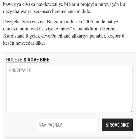
baweriya civaka navdewletî ye bi kar û projeyên mirovî yên ku
dezgeha wan li seranserî herêmê encam dide.
Dezgeha Xêrxwaziya Barzanî ku di sala 2005’an de hatiye
damezrandin, wekî saziyeke mirovî ya nehikûmî li Herêma
Kurdistanê û gelek deverên cîhanê alîkariya penaber, koçber û
kesên hewcedar dike.
NÛÇEYE
ŞÎROVE BIKE