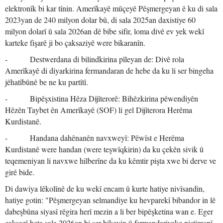
elektronîk bi kar tînin. Amerîkayê mûçeyê Pêşmergeyan ê ku di sala
2023yan de 240 milyon dolar bû, di sala 2025an daxistiye 60
milyon dolarî û sala 2026an dê bibe sifir, loma divê ev yek wekî
karteke fişarê ji bo çaksaziyê were bikaranîn.
- Destwerdana di bilindkirina pîleyan de: Divê rola
Amerîkayê di diyarkirina fermandaran de hebe da ku li ser bingeha
jêhatîbûnê be ne ku partîtî.
- Bipêşxistina Hêza Dijîterorê: Bihêzkirina pêwendiyên
Hêzên Taybet ên Amerîkayê (SOF) li gel Dijîterora Herêma
Kurdistanê.
- Handana dahênanên navxweyî: Pêwîst e Herêma
Kurdistanê were handan (were teşwîqkirin) da ku çekên sivik û
teqemeniyan li navxwe hilberîne da ku kêmtir pişta xwe bi derve ve
girê bide.
Di dawiya lêkolînê de ku wekî encam û kurte hatiye nivîsandin,
hatiye gotin: "Pêşmergeyan selmandiye ku hevparekî bibandor in lê
dabeşbûna siyasî rêgira herî mezin a li ber bipêşketina wan e. Eger
çaksazî heta sala 2026an bi ser bikevin û fermandariyeke niştimanî