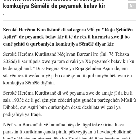
komkujiya Sêmêlê de peyamek belav kir
A-
.
Serokê Herêma Kurdistanê di salvegera 93ê ya "Roja Şehîdên
Aşûrî" de peyamek belav kir û tê de rêz û hurmeta xwe ji bo
canê şehîd û qurbaniyên komkujiya Sêmêlê diyar kir.
Serokê Herêma Kurdistanê Nêçîrvan Barzanî îro (Înî, 7ê Tebaxa
2026ê) li ser rûpela xwe ya tora civakî ya Xê peyamek belav kir ku
tê de ragihand: “Di salvegera 93ê ya Roja Şehîdên Aşûrî de, em
silavên rêz û wefadariyê ji bo canê şehîd û qurbaniyên bêtawan ên
komkujiya Sêmêlê dişînin.
Serokê Herêma Kurdistanê di wê peyama xwe de amaje jî da ku li
sala 1933ê de li gel şêniyên zêdetirî şêst gundên parêzgehên Mûsil û
Dihokê, ew Aşûrî bûn qurbaniyên destê deshilata wî çaxî ya
padîşahiyê ya Iraqê.
Nêçîrvan Barzanî di vê bîranîna biêş de, ligel tekezkirina li ser
parastin û xurtkirina çanda piralî, pêkveyjiyan û hevduqebûlkirinê,
hemî pêkhateyan piştrast dike ku Kurdistan dê ji bo herdem wekî