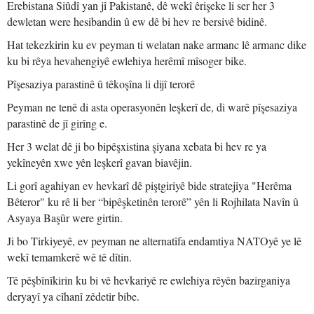
Erebistana Siûdî yan jî Pakistanê, dê wekî êrişeke li ser her 3
dewletan were hesibandin û ew dê bi hev re bersivê bidinê.
Hat tekezkirin ku ev peyman ti welatan nake armanc lê armanc dike
ku bi rêya hevahengiyê ewlehiya herêmî mîsoger bike.
Pîşesaziya parastinê û têkoşîna li dijî terorê
Peyman ne tenê di asta operasyonên leşkerî de, di warê pîşesaziya
parastinê de jî girîng e.
Her 3 welat dê ji bo bipêşxistina şiyana xebata bi hev re ya
yekîneyên xwe yên leşkerî gavan biavêjin.
Li gorî agahiyan ev hevkarî dê piştgiriyê bide stratejiya "Herêma
Bêteror" ku rê li ber “bipêşketinên terorê” yên li Rojhilata Navîn û
Asyaya Başûr were girtin.
Ji bo Tirkiyeyê, ev peyman ne alternatîfa endamtiya NATOyê ye lê
wekî temamkerê wê tê dîtin.
Tê pêşbînîkirin ku bi vê hevkariyê re ewlehiya rêyên bazirganiya
deryayî ya cîhanî zêdetir bibe.