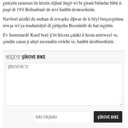
guleyên rasterast ên hêzên rêjîmê lingê wî bi giranî birîndar bibû û
paşê di 19'ê Befranbarê de tevî hatibû desteserkirin.
Navborî nêzîkî du mehan di rewşeke dijwar de û bêyî berçavgirtina
rewşa wî ya tenduristiyê di girtîgeha Bocnûrdê de hat ragirtin.
Ev hunermedê Kurd berê jî bi hêceta çalakî û hesta neteweyî ve,
çendîn caran ji aliyê navendên ewlehî ve, hatibû destbiserkirin.
NÛÇEYE
ŞÎROVE BIKE