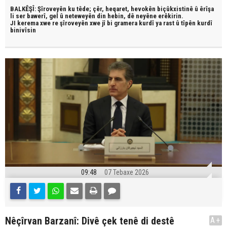
BALKÊŞÎ: Şîroveyên ku têde;
çêr, heqaret, hevokên biçûkxistinê û êrîşa
li ser bawerî, gel û neteweyên din hebin,
dê neyêne erêkirin.
JI kerema xwe re şîroveyên xwe jî bi
gramera kurdî
ya rast û
tîpên kurdî
binivîsin
09:48
07 Tebaxe 2026
Nêçîrvan Barzanî: Divê çek tenê di destê
A+