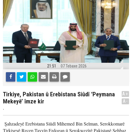
21:51
07 Tebaxe 2026
Tirkiye, Pakistan û Erebistana Siûdî ‘Peymana
A+
Mekeyê’ îmze kir
A-
.
Şahzadeyê Erebistana Siûdî Mihemed Bin Selman, Serokkomarê
Tirkiyeyê Recep Tayyîp Erdogan û Serokwezîrê Pakistanê Şehbaz