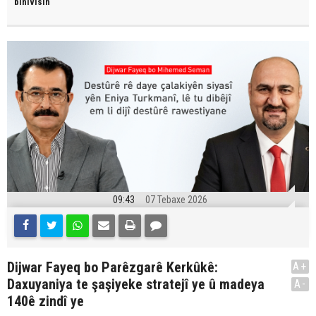
binivîsin
09:43
07 Tebaxe 2026
Dijwar Fayeq bo Parêzgarê Kerkûkê:
A+
Daxuyaniya te şaşiyeke stratejî ye û madeya
A-
140ê zindî ye