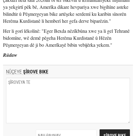
ya yekgirtî pêk bê, Amerîka dikare hevpariya xwe bigihîne asteke
bilindtir û Pêşmergeyan bike artêşeke serdemî ku karibin sînorên
Herêma Kurdistanê li hemberî her gefa derve biparêzin."
Her li gorî lêkolînê: "Eger Bexda nêzîkbûna xwe ya li gel Tehranê
bidomîne, wê demê pêgeha Herêma Kurdistanê û Hêzên
Pêşmergeyan dê ji bo Amerîkayê bibin vebijêrka yekem."
Rûdaw
NÛÇEYE
ŞÎROVE BIKE