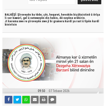
BALKÊŞÎ: Şîroveyên ku têde;
çêr, heqaret, hevokên biçûkxistinê û êrîşa
li ser bawerî, gel û neteweyên din hebin,
dê neyêne erêkirin.
JI kerema xwe re şîroveyên xwe jî bi
gramera kurdî
ya rast û
tîpên kurdî
binivîsin
09:50
07 Tebaxe 2026