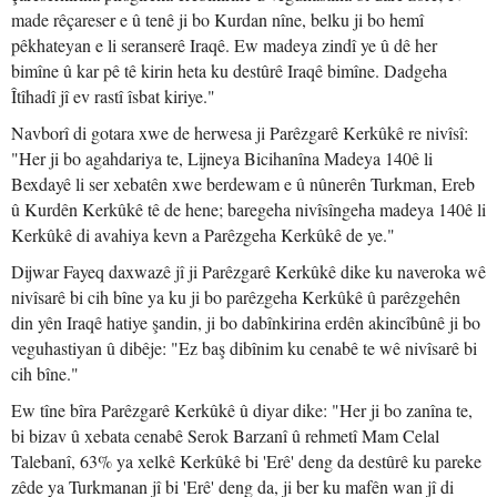
made rêçareser e û tenê ji bo Kurdan nîne, belku ji bo hemî
pêkhateyan e li seranserê Iraqê. Ew madeya zindî ye û dê her
bimîne û kar pê tê kirin heta ku destûrê Iraqê bimîne. Dadgeha
Îtîhadî jî ev rastî îsbat kiriye."
Navborî di gotara xwe de herwesa ji Parêzgarê Kerkûkê re nivîsî:
"Her ji bo agahdariya te, Lijneya Bicihanîna Madeya 140ê li
Bexdayê li ser xebatên xwe berdewam e û nûnerên Turkman, Ereb
û Kurdên Kerkûkê tê de hene; baregeha nivîsîngeha madeya 140ê li
Kerkûkê di avahiya kevn a Parêzgeha Kerkûkê de ye."
Dijwar Fayeq daxwazê jî ji Parêzgarê Kerkûkê dike ku naveroka wê
nivîsarê bi cih bîne ya ku ji bo parêzgeha Kerkûkê û parêzgehên
din yên Iraqê hatiye şandin, ji bo dabînkirina erdên akincîbûnê ji bo
veguhastiyan û dibêje: "Ez baş dibînim ku cenabê te wê nivîsarê bi
cih bîne."
Ew tîne bîra Parêzgarê Kerkûkê û diyar dike: "Her ji bo zanîna te,
bi bizav û xebata cenabê Serok Barzanî û rehmetî Mam Celal
Talebanî, 63% ya xelkê Kerkûkê bi 'Erê' deng da destûrê ku pareke
zêde ya Turkmanan jî bi 'Erê' deng da, ji ber ku mafên wan jî di