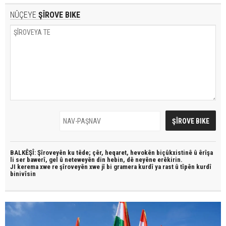
NÛÇEYE
ŞÎROVE BIKE
BALKÊŞÎ: Şîroveyên ku têde;
çêr, heqaret, hevokên biçûkxistinê û êrîşa
li ser bawerî, gel û neteweyên din hebin,
dê neyêne erêkirin.
JI kerema xwe re şîroveyên xwe jî bi
gramera kurdî
ya rast û
tîpên kurdî
binivîsin