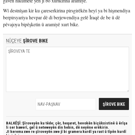
gavên hikûmetê yên ji bo xurtkirina aramiyê.
Wî destnîşan kir ku çareserkirina pirsgirêkên heyî ya bi hişmendiya
berpirsyariya hevpar dê di berjewendiya gelê Îraqê de be û dê
pêvajoya bipêşketin û aramiyê xurt bike.
NÛÇEYE
ŞÎROVE BIKE
BALKÊŞÎ: Şîroveyên ku têde;
çêr, heqaret, hevokên biçûkxistinê û êrîşa
li ser bawerî, gel û neteweyên din hebin,
dê neyêne erêkirin.
JI kerema xwe re şîroveyên xwe jî bi
gramera kurdî
ya rast û
tîpên kurdî