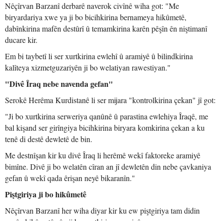
Nêçîrvan Barzanî derbarê naverok civînê wiha got: "Me
biryardariya xwe ya ji bo bicihkirina bernameya hikûmetê,
dabînkirina mafên destûrî û temamkirina karên pêşîn ên niştimanî
ducare kir.
Em bi taybetî li ser xurtkirina ewlehî û aramiyê û bilindkirina
kalîteya xizmetguzariyên ji bo welatiyan rawestiyan."
"Divê Îraq nebe navenda gefan"
Serokê Herêma Kurdistanê li ser mijara "kontrolkirina çekan" jî got:
"Ji bo xurtkirina serweriya qanûnê û parastina ewlehiya Îraqê, me
bal kişand ser girîngiya bicihkirina biryara komkirina çekan a ku
tenê di destê dewletê de bin.
Me destnîşan kir ku divê Îraq li herêmê wekî faktoreke aramiyê
bimîne. Divê ji bo welatên cîran an jî dewletên din nebe çavkaniya
gefan û wekî qada êrişan neyê bikaranîn."
Piştgiriya ji bo hikûmetê
Nêçîrvan Barzanî her wiha diyar kir ku ew piştgiriya tam didin