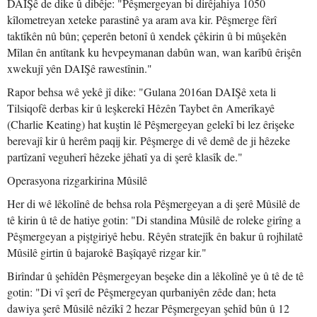
DAIŞê de dike û dibêje: "Pêşmergeyan bi dirêjahiya 1050
kîlometreyan xeteke parastinê ya aram ava kir. Pêşmerge fêrî
taktîkên nû bûn; çeperên betonî û xendek çêkirin û bi mûşekên
Mîlan ên antîtank ku hevpeymanan dabûn wan, wan karîbû êrişên
xwekujî yên DAIŞê rawestînin."
Rapor behsa wê yekê jî dike: "Gulana 2016an DAIŞê xeta li
Tilsiqofê derbas kir û leşkerekî Hêzên Taybet ên Amerîkayê
(Charlie Keating) hat kuştin lê Pêşmergeyan gelekî bi lez êrişeke
berevajî kir û herêm paqij kir. Pêşmerge di vê demê de ji hêzeke
partîzanî veguherî hêzeke jêhatî ya di şerê klasîk de."
Operasyona rizgarkirina Mûsilê
Her di wê lêkolînê de behsa rola Pêşmergeyan a di şerê Mûsilê de
tê kirin û tê de hatiye gotin: "Di standina Mûsilê de roleke girîng a
Pêşmergeyan a piştgiriyê hebu. Rêyên stratejîk ên bakur û rojhilatê
Mûsilê girtin û bajarokê Başîqayê rizgar kir."
Birîndar û şehîdên Pêşmergeyan beşeke din a lêkolînê ye û tê de tê
gotin: "Di vî şerî de Pêşmergeyan qurbaniyên zêde dan; heta
dawiya şerê Mûsilê nêzîkî 2 hezar Pêşmergeyan şehîd bûn û 12