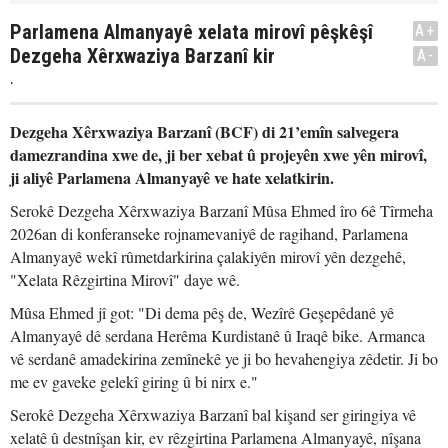
Parlamena Almanyayê xelata mirovî pêşkêşî
A+
Dezgeha Xêrxwaziya Barzanî kir
A-
.
Dezgeha Xêrxwaziya Barzanî (BCF) di 21’emîn salvegera
damezrandina xwe de, ji ber xebat û projeyên xwe yên mirovî,
ji aliyê Parlamena Almanyayê ve hate xelatkirin.
Serokê Dezgeha Xêrxwaziya Barzanî Mûsa Ehmed îro 6ê Tîrmeha
2026an di konferanseke rojnamevaniyê de ragihand, Parlamena
Almanyayê wekî rûmetdarkirina çalakiyên mirovî yên dezgehê,
"Xelata Rêzgirtina Mirovî" daye wê.
Mûsa Ehmed jî got: "Di dema pêş de, Wezîrê Geşepêdanê yê
Almanyayê dê serdana Herêma Kurdistanê û Iraqê bike. Armanca
vê serdanê amadekirina zemînekê ye ji bo hevahengiya zêdetir. Ji bo
me ev gaveke gelekî giring û bi nirx e."
Serokê Dezgeha Xêrxwaziya Barzanî bal kişand ser giringiya vê
xelatê û destnîşan kir, ev rêzgirtina Parlamena Almanyayê, nîşana