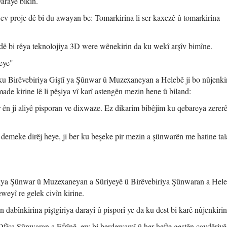
arayê bikin.
 ev proje dê bi du awayan be: Tomarkirina li ser kaxezê û tomarkirina
dê bi rêya teknolojiya 3D were wênekirin da ku wekî arşîv bimîne.
eye"
 ku Birêvebiriya Giştî ya Şûnwar û Muzexaneyan a Helebê ji bo nûjenki
ade kirine lê li pêşiya vî karî astengên mezin hene û biland:
 ên ji aliyê pisporan ve dixwaze. Ez dikarim bibêjim ku qebareya zererê
û demeke dirêj heye, ji ber ku beşeke pir mezin a şûnwarên me hatine tal
biriya Şûnwar û Muzexaneyan a Sûriyeyê û Birêvebiriya Şûnwaran a Hele
eyî re gelek civîn kirine.
 dabînkirina piştgiriya darayî û pisporî ye da ku dest bi karê nûjenkirin
Ofîsa Şûnwaran a Efrînê, ew bi berdewamî û her hefte geştên çavdêriyê 