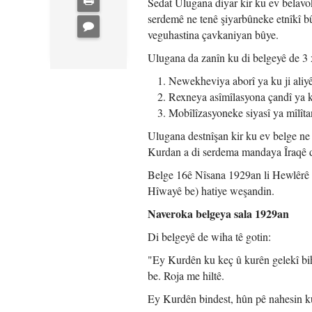
Sedat Ulugana diyar kir ku ev belavo
serdemê ne tenê şiyarbûneke etnîkî bû
veguhastina çavkaniyan bûye.
Ulugana da zanîn ku di belgeyê de 3 
Newekheviya aborî ya ku ji aliyê 
Rexneya asîmîlasyona çandî ya k
Mobîlîzasyoneke siyasî ya mîlîtan
Ulugana destnîşan kir ku ev belge ne 
Kurdan a di serdema mandaya Îraqê d
Belge 16ê Nîsana 1929an li Hewlêrê 
Hîwayê be) hatiye weşandin.
Naveroka belgeya sala 1929an
Di belgeyê de wiha tê gotin:
"Ey Kurdên ku keç û kurên gelekî bihê
be. Roja me hiltê.
Ey Kurdên bindest, hûn pê nahesin ku