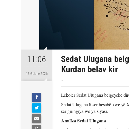
Sedat Ulugana belge
11:06
Kurdan belav kir
13 Gulane 2026
.
Lêkoler Sedat Ulugana belgeyeke dîro
Sedat Ulugana li ser hesabê xwe yê Xê
ser girîngiya wê ya siyasî.
Analîza Sedat Ulugana