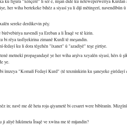
ka ku fîgura "xençerê" li ser e, nîşan dide ku neteweperweriya Kurdan
ye, her wiha bertekeke bihêz a siyasî ya li dijî mêtingerî, navendîbûn û
xalên sereke derdikevin pêş:
birêvebiriya navendî ya Ereban a li Îraqê ve tê kirin.
u bi rêya tasfiyekirina zimanê Kurdî tê meşandin.
î-fedayî ku li dora têgehên "îxanet" û "azadiyê" teşe girtiye.
tenê metnekî propagandayê ye her wiha arşîva xeyalên siyasî, hêrs û şi
e ye.
bi îmzeya "Komalî Fedayî Kurd" (tê texmînkirin ku şaneyeke girêdayî 
z in; navê me dê heta roja qiyametê bi cesaret were bibîranîn. Mizgînî
 ji aliyê hikûmeta Îraqê ve xwîna me tê mijandin?