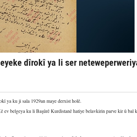
yeke dîrokî ya li ser neteweperweriy
kî ya ku ji sala 1929an maye derxist holê.
 ev belgeya ku li Başûrê Kurdistanê hatiye belavkirin parve kir û bal k