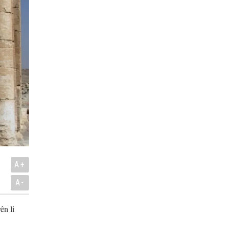
A+
A-
ên li