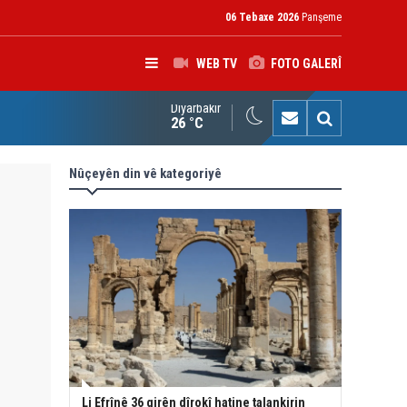
06 Tebaxe 2026
Panşeme
WEB TV
FOTO GALERÎ
Diyarbakır
nsulê Almanyayê xatir ji Nêçîrvan Barzanî xwest
26 °C
Nûçeyên din vê kategoriyê
Li Efrînê 36 girên dîrokî hatine talankirin