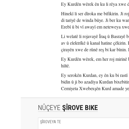
Ey Kurdên wêrek ên ku li rêya xwe d
Hinekî li ser dîroka me bifikirin. Ji
di tariyê de winda bûye. Ji ber ku wan
Erebî û bi vî awayî em neteweya xwe
Li welatê li rojavayê Îraq û Basrayê 
av û elektrîkê û kanal hatine çêkirin.
çirayên xwe de rûnê reş bi kar bînin. 
Ey Kurdên wêrek, em her roj mirinê bi
hiltê.
Ey serokên Kurdan, ey ên ku bi rastî
bidin û ji bo azadiya Kurdan bixebiti
Cemiyeta Xwebexşên Kurd amade ye k
NÛÇEYE
ŞÎROVE BIKE