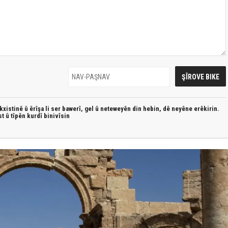
xistinê û êrîşa li ser bawerî, gel û neteweyên din hebin,
dê neyêne erêkirin.
st û
tîpên kurdî
binivîsin