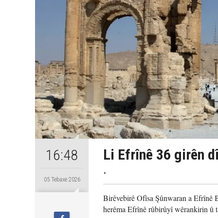
Li Efrînê 36 girên d
16:48
.
05 Tebaxe 2026
Birêvebirê Ofîsa Şûnwaran a Efrînê B
herêma Efrînê rûbirûyî wêrankirin û t