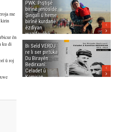
PWK: Piştişê
PWK: Ma
birînê jenosîdê
şehîdan
şeroja me
Şingalî û heme
Enfalê
 kirin
birînê kurdanê
Barzanîy
êzdîyan
hurmet 
wazîfeyêkê
kenê
urbicur ên
neteweyî yê
n ku di
Bi Seîd VEROJ
Wezîra
heme kurdanê
re li ser pirtûka
Berhema
dinya yo
Du Birayên
Cengî y
rî û roj
Bedirxanî:
Pakistan
Celadet û
û hevjîn
Kamiran
em Kurd
a xwe
Bedirxan
(1913 -1923)