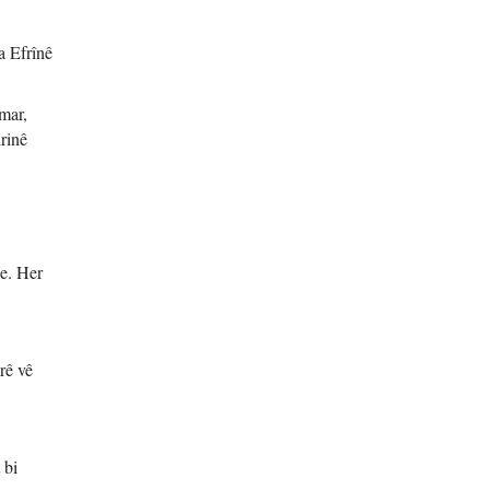
a Efrînê
mar,
rinê
e. Her
rê vê
 bi