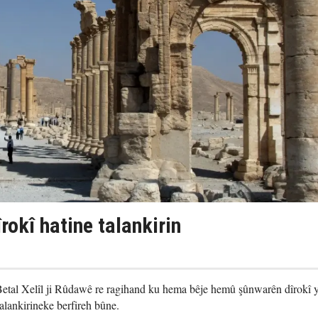
îrokî hatine talankirin
etal Xelîl ji Rûdawê re ragihand ku hema bêje hemû şûnwarên dîrokî y
alankirineke berfireh bûne.