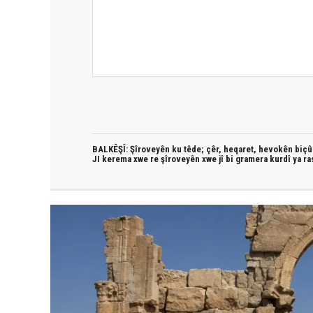
BALKÊŞÎ: Şîroveyên ku têde;
çêr, heqaret, hevokên biçûk
JI kerema xwe re şîroveyên xwe jî bi
gramera kurdî
ya ra