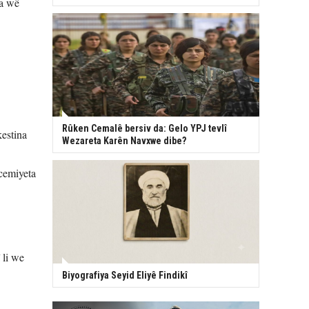
 a wê
Rûken Cemalê bersiv da: Gelo YPJ tevlî
kestina
Wezareta Karên Navxwe dibe?
cemiyeta
 li we
Biyografiya Seyid Eliyê Findikî