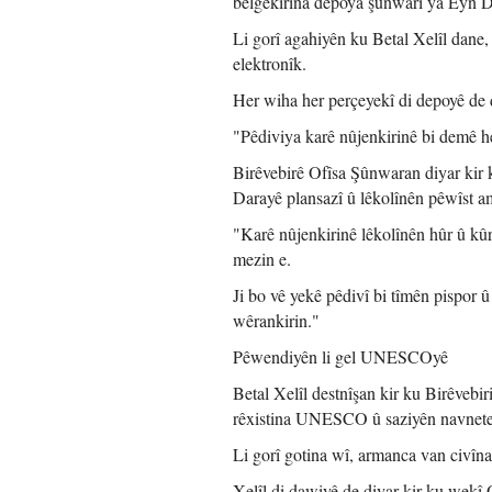
belgekirina depoya şûnwarî ya Eyn D
Li gorî agahiyên ku Betal Xelîl dane,
elektronîk.
Her wiha her perçeyekî di depoyê de 
"Pêdiviya karê nûjenkirinê bi demê h
Birêvebirê Ofîsa Şûnwaran diyar kir
Darayê plansazî û lêkolînên pêwîst am
"Karê nûjenkirinê lêkolînên hûr û kûr
mezin e.
Ji bo vê yekê pêdivî bi tîmên pispor 
wêrankirin."
Pêwendiyên li gel UNESCOyê
Betal Xelîl destnîşan kir ku Birêve
rêxistina UNESCO û saziyên navnetew
Li gorî gotina wî, armanca van civînan
Xelîl di dawiyê de diyar kir ku wekî 