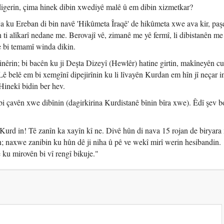
igerin, çima hinek dibin xwediyê malê û em dibin xizmetkar?
 roja ku Ereban di bin navê 'Hikûmeta Îraqê' de hikûmeta xwe ava kir, pa
 ti alîkarî nedane me. Berovajî vê, zimanê me yê fermî, li dibistanên me
 bi temamî winda dikin.
binêrin; bi bacên ku ji Deşta Dizeyî (Hewlêr) hatine girtin, makîneyên c
 Lê belê em bi xemgînî dipejirînin ku li lîvayên Kurdan em hîn jî neçar i
Hinekî bidin ber hev.
 çavên xwe dibînin (dagirkirina Kurdistanê bînin bîra xwe). Êdî şev bo
 Kurd in! Tê zanîn ka xayîn kî ne. Divê hûn di nava 15 rojan de biryar
n; naxwe zanibin ku hûn dê ji niha û pê ve wekî mirî werin hesibandin.
u mirovên bi vî rengî bikuje."