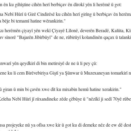
an ên ku gihîştine cihên herî berbiçav ên dîrokî yên li herêmê û got:
ha Nebî Hûrî û Girê Cindirêsê ku cihên herî girîng û berbiçav ên herêm
 bêje bi temamî hatine wêrankirin."
 ku herêmên çiyayî yên wekî Çiyayê Lîlonê, deverên Beradê, Kalûta, Kî
 sînorê "Bajarên Jibîrbûyî" de ne, rûbirûyî kolandinên qaçax û talanki
nwarî yên qeydkirî di bin metirsiyê de ne û li pey çû:
hene ku li cem Birêvebiriya Giştî ya Şûnwar û Muzexaneyan tomarkirî n
giran û min bi çavên xwe dît ku mixabin hemû hatine xerakirin."
 Keleha Nebî Hûrî jî rûxandineke zêde çêbûye û "nêzîkî ji sedî 70yê rûbe
hsa projeyeke nû ya ofîsa xwe kir û got ku di demeke nêz de ew dê dest