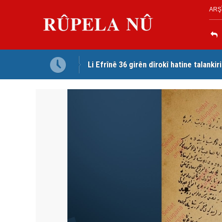
ARŞ
Li Efrînê 36 girên dîrokî hatine talankir
Serokê PWKyê Mustafa Ozçelîk ji bo re