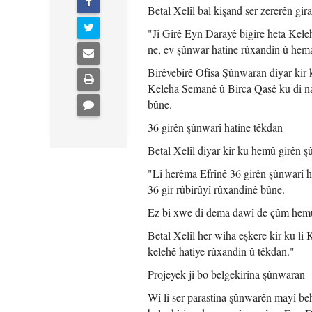
Betal Xelîl bal kişand ser zererên gir
"Ji Girê Eyn Darayê bigire heta Kele
ne, ev şûnwar hatine rûxandin û hema
Birêvebirê Ofîsa Şûnwaran diyar kir
Keleha Semanê û Birca Qasê ku di nav
bûne.
36 girên şûnwarî hatine têkdan
Betal Xelîl diyar kir ku hemû girên şû
"Li herêma Efrînê 36 girên şûnwarî 
36 gir rûbirûyî rûxandinê bûne.
Ez bi xwe di dema dawî de çûm hemû 
Betal Xelîl her wiha eşkere kir ku li
kelehê hatiye rûxandin û têkdan."
Projeyek ji bo belgekirina şûnwaran
Wî li ser parastina şûnwarên mayî be