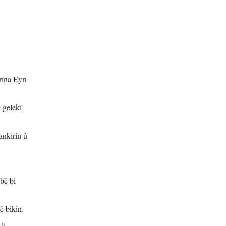
rina Eyn
 gelekî
ankirin û
bê bi
ê bikin.
li