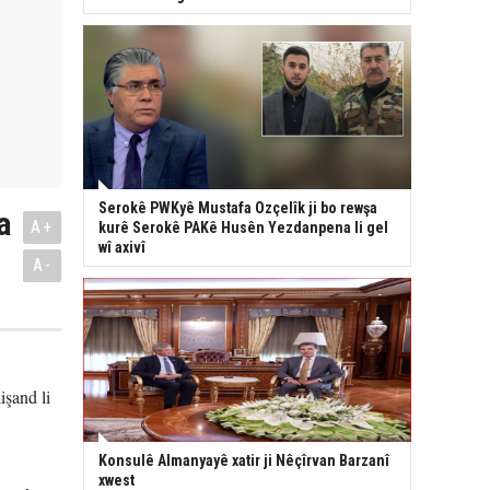
Serokê PWKyê Mustafa Ozçelîk ji bo rewşa
a
A+
kurê Serokê PAKê Husên Yezdanpena li gel
wî axivî
A-
işand li
Konsulê Almanyayê xatir ji Nêçîrvan Barzanî
xwest