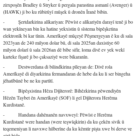
zirxpoşên Bradley û Stryker û pergala parastina asmanî (Avenger) û
(HAWK) ji bo ku rûbirûyî mûşek û dronên Îranê bibin.
- Şertdarkirina alîkariyan: Pêwîst e alîkariyên darayî tenê ji bo
wan yekîneyan bin ku hatine yekxistin û sîstema bipêşketina
elektronîk bi kar tînin. Amerîkayê mûçeyê Pêşmergeyan ê ku di sala
2023yan de 240 milyon dolar bû, di sala 2025an daxistiye 60
milyon dolarî û sala 2026an dê bibe sifir, loma divê ev yek wekî
karteke fişarê ji bo çaksaziyê were bikaranîn.
- Destwerdana di bilindkirina pîleyan de: Divê rola
Amerîkayê di diyarkirina fermandaran de hebe da ku li ser bingeha
jêhatîbûnê be ne ku partîtî.
- Bipêşxistina Hêza Dijîterorê: Bihêzkirina pêwendiyên
Hêzên Taybet ên Amerîkayê (SOF) li gel Dijîterora Herêma
Kurdistanê.
- Handana dahênanên navxweyî: Pêwîst e Herêma
Kurdistanê were handan (were teşwîqkirin) da ku çekên sivik û
teqemeniyan li navxwe hilberîne da ku kêmtir pişta xwe bi derve ve
girê bide.