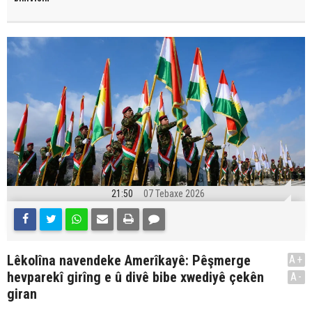
21:50
07 Tebaxe 2026
Lêkolîna navendeke Amerîkayê: Pêşmerge
A+
hevparekî girîng e û divê bibe xwediyê çekên
A-
giran
.