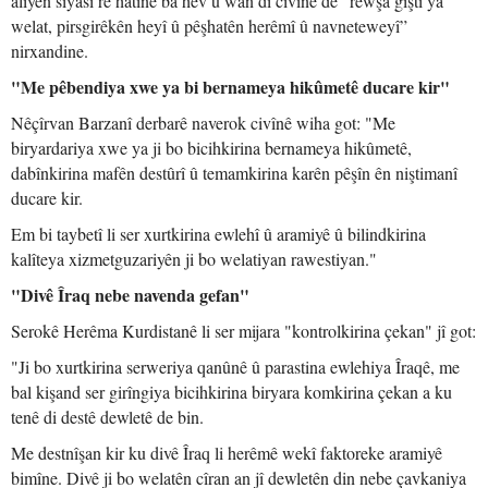
aliyên siyasî re hatine ba hev û wan di civînê de “rewşa giştî ya
welat, pirsgirêkên heyî û pêşhatên herêmî û navneteweyî”
nirxandine.
"Me pêbendiya xwe ya bi bernameya hikûmetê ducare kir"
Nêçîrvan Barzanî derbarê naverok civînê wiha got: "Me
biryardariya xwe ya ji bo bicihkirina bernameya hikûmetê,
dabînkirina mafên destûrî û temamkirina karên pêşîn ên niştimanî
ducare kir.
Em bi taybetî li ser xurtkirina ewlehî û aramiyê û bilindkirina
kalîteya xizmetguzariyên ji bo welatiyan rawestiyan."
"Divê Îraq nebe navenda gefan"
Serokê Herêma Kurdistanê li ser mijara "kontrolkirina çekan" jî got:
"Ji bo xurtkirina serweriya qanûnê û parastina ewlehiya Îraqê, me
bal kişand ser girîngiya bicihkirina biryara komkirina çekan a ku
tenê di destê dewletê de bin.
Me destnîşan kir ku divê Îraq li herêmê wekî faktoreke aramiyê
bimîne. Divê ji bo welatên cîran an jî dewletên din nebe çavkaniya