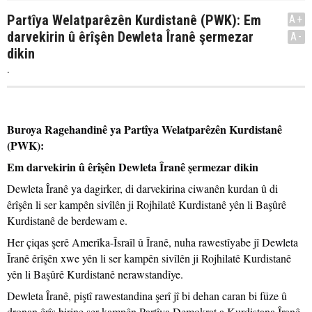
Partîya Welatparêzên Kurdistanê (PWK): Em
A+
darvekirin û êrîşên Dewleta Îranê şermezar
A-
dikin
.
Buroya Ragehandinê ya Partîya Welatparêzên Kurdistanê
(PWK):
Em darvekirin û êrîşên Dewleta Îranê şermezar dikin
Dewleta Îranê ya dagirker, di darvekirina ciwanên kurdan û di
êrîşên li ser kampên sivîlên ji Rojhilatê Kurdistanê yên li Başûrê
Kurdistanê de berdewam e.
Her çiqas şerê Amerîka-Îsraîl û Îranê, nuha rawestîyabe jî Dewleta
Îranê êrîşên xwe yên li ser kampên sivîlên ji Rojhilatê Kurdistanê
yên li Başûrê Kurdistanê nerawstandîye.
Dewleta Îranê, piştî rawestandina şerî jî bi dehan caran bi füze û
dronan êrîş birine ser kampên Partîya Demokrat a Kurdistana Îranê