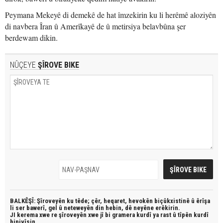
Peymana Mekeyê di demekê de hat îmzekirin ku li herêmê aloziyên
di navbera Îran û Amerîkayê de û metirsiya belavbûna şer
berdewam dikin.
NÛÇEYE
ŞÎROVE BIKE
BALKÊŞÎ: Şîroveyên ku têde;
çêr, heqaret, hevokên biçûkxistinê û êrîşa
li ser bawerî, gel û neteweyên din hebin,
dê neyêne erêkirin.
JI kerema xwe re şîroveyên xwe jî bi
gramera kurdî
ya rast û
tîpên kurdî
binivîsin