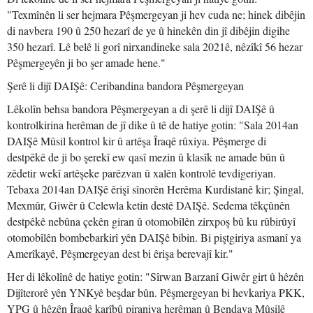
"Texmînên li ser hejmara Pêşmergeyan ji hev cuda ne; hinek dibêjin
di navbera 190 û 250 hezarî de ye û hinekên din jî dibêjin digihe
350 hezarî. Lê belê li gorî nirxandineke sala 2021ê, nêzîkî 56 hezar
Pêşmergeyên ji bo şer amade hene."
Şerê li dijî DAIŞê: Ceribandina bandora Pêşmergeyan
Lêkolîn behsa bandora Pêşmergeyan a di şerê li dijî DAIŞê û
kontrolkirina herêman de jî dike û tê de hatiye gotin: "Sala 2014an
DAIŞê Mûsil kontrol kir û artêşa Îraqê rûxiya. Pêşmerge di
destpêkê de ji bo şerekî ew qasî mezin û klasîk ne amade bûn û
zêdetir wekî artêşeke parêzvan û xalên kontrolê tevdigeriyan.
Tebaxa 2014an DAIŞê êrişî sînorên Herêma Kurdistanê kir; Şingal,
Mexmûr, Giwêr û Celewla ketin destê DAIŞê. Sedema têkçûnên
destpêkê nebûna çekên giran û otomobîlên zirxpoş bû ku rûbirûyî
otomobîlên bombebarkirî yên DAIŞê bibin. Bi piştgiriya asmanî ya
Amerîkayê, Pêşmergeyan dest bi êrişa berevajî kir."
Her di lêkolînê de hatiye gotin: "Sîrwan Barzanî Giwêr girt û hêzên
Dijîterorê yên YNKyê beşdar bûn. Pêşmergeyan bi hevkariya PKK,
YPG û hêzên Îraqê karîbû piraniya herêman û Bendava Mûsilê