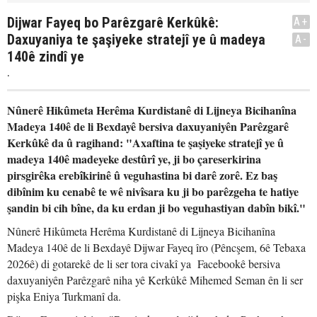
Dijwar Fayeq bo Parêzgarê Kerkûkê:
A+
Daxuyaniya te şaşiyeke stratejî ye û madeya
A-
140ê zindî ye
.
Nûnerê Hikûmeta Herêma Kurdistanê di Lijneya Bicihanîna
Madeya 140ê de li Bexdayê bersiva daxuyaniyên Parêzgarê
Kerkûkê da û ragihand: "Axaftina te şaşiyeke stratejî ye û
madeya 140ê madeyeke destûrî ye, ji bo çareserkirina
pirsgirêka erebîkirinê û veguhastina bi darê zorê. Ez baş
dibînim ku cenabê te wê nivîsara ku ji bo parêzgeha te hatiye
şandin bi cih bîne, da ku erdan ji bo veguhastiyan dabîn bikî."
Nûnerê Hikûmeta Herêma Kurdistanê di Lijneya Bicihanîna
Madeya 140ê de li Bexdayê Dijwar Fayeq îro (Pêncşem, 6ê Tebaxa
2026ê) di gotarekê de li ser tora civakî ya Facebookê bersiva
daxuyaniyên Parêzgarê niha yê Kerkûkê Mihemed Seman ên li ser
pişka Eniya Turkmanî da.