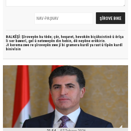
BALKÊŞÎ: Şîroveyên ku têde;
çêr, heqaret, hevokên biçûkxistinê û êrîşa
li ser bawerî, gel û neteweyên din hebin,
dê neyêne erêkirin.
JI kerema xwe re şîroveyên xwe jî bi
gramera kurdî
ya rast û
tîpên kurdî
binivîsin