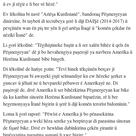
û ev jî rêgir e li ber vê hêzê."
Ev lêkolîna bi navê "Artêşa Kurdistanê", bandoraq Pêşmergeyan
dinirxîne, bi taybetî di tecrubeya şerê li dijî DAIŞê (2014-2017) û
pevçûnên wan ên piş tre yên li gel artêşa Îraqê û "komên çekdar ên
nêzîkî Îranê" de.
Li gorî lêkolînê: "Têgihiştineke baştir a li ser xalên bihêz û qels ên
Pêşmergeyan" dê ji bo hevahengiya paşerojê ya navbera Amerîka û
Herêma Kurdistanê bibe bingeh.
Di lêkolînê de hatiye gotin: "Tevî hinek têkçûnên berçav jî
Pêşmergeyan bi awayekî giştî selmandiye ku ew hêzeke şerker a
guncav û jêhatî ne û hevparekî pêbawer ê Amerîkayê ne. Di
paşerojê de, divê Amerîka li ser bihêzkirina Pêşmergeyan kar bike
da ku karibin sînorên Herêma Kurdistanê biparêzin, rê li ber
hegemonyaya Îranê bigirin û şerê li dijî komên terorîst bidomînin."
Loma li gorî raporê: "Pêwîst e Amerîka ji bo pênasekirina
Pêşmergeyan a wekî hêza sereke ya berpirsyar di parastina sînoran
de fişarê bike. Divê ev hewldan dabînkirina çekên girantir û
bipêşxistina parastina asmanî li xwe bigire."