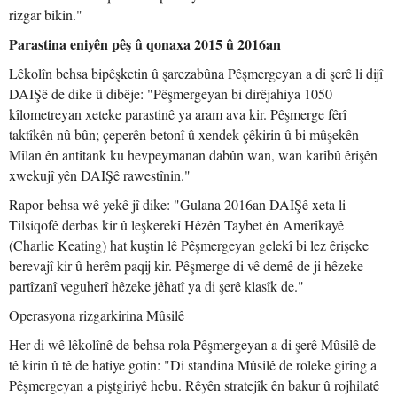
rizgar bikin."
Parastina eniyên pêş û qonaxa 2015 û 2016an
Lêkolîn behsa bipêşketin û şarezabûna Pêşmergeyan a di şerê li dijî
DAIŞê de dike û dibêje: "Pêşmergeyan bi dirêjahiya 1050
kîlometreyan xeteke parastinê ya aram ava kir. Pêşmerge fêrî
taktîkên nû bûn; çeperên betonî û xendek çêkirin û bi mûşekên
Mîlan ên antîtank ku hevpeymanan dabûn wan, wan karîbû êrişên
xwekujî yên DAIŞê rawestînin."
Rapor behsa wê yekê jî dike: "Gulana 2016an DAIŞê xeta li
Tilsiqofê derbas kir û leşkerekî Hêzên Taybet ên Amerîkayê
(Charlie Keating) hat kuştin lê Pêşmergeyan gelekî bi lez êrişeke
berevajî kir û herêm paqij kir. Pêşmerge di vê demê de ji hêzeke
partîzanî veguherî hêzeke jêhatî ya di şerê klasîk de."
Operasyona rizgarkirina Mûsilê
Her di wê lêkolînê de behsa rola Pêşmergeyan a di şerê Mûsilê de
tê kirin û tê de hatiye gotin: "Di standina Mûsilê de roleke girîng a
Pêşmergeyan a piştgiriyê hebu. Rêyên stratejîk ên bakur û rojhilatê