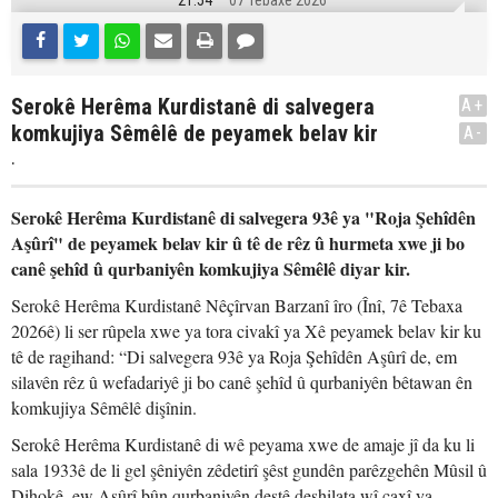
21:54
07 Tebaxe 2026
Serokê Herêma Kurdistanê di salvegera
A+
komkujiya Sêmêlê de peyamek belav kir
A-
.
Serokê Herêma Kurdistanê di salvegera 93ê ya "Roja Şehîdên
Aşûrî" de peyamek belav kir û tê de rêz û hurmeta xwe ji bo
canê şehîd û qurbaniyên komkujiya Sêmêlê diyar kir.
Serokê Herêma Kurdistanê Nêçîrvan Barzanî îro (Înî, 7ê Tebaxa
2026ê) li ser rûpela xwe ya tora civakî ya Xê peyamek belav kir ku
tê de ragihand: “Di salvegera 93ê ya Roja Şehîdên Aşûrî de, em
silavên rêz û wefadariyê ji bo canê şehîd û qurbaniyên bêtawan ên
komkujiya Sêmêlê dişînin.
Serokê Herêma Kurdistanê di wê peyama xwe de amaje jî da ku li
sala 1933ê de li gel şêniyên zêdetirî şêst gundên parêzgehên Mûsil û
Dihokê, ew Aşûrî bûn qurbaniyên destê deshilata wî çaxî ya