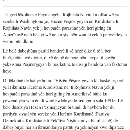
Li gorî lêkolîneke Peymangeha Rojhilata Navîn ku ofîsa wê ya
sereke li Washingtonê ye, Hêzên Pêşmergeyan ên Kurdistanê li
Rojhilata Navîn yek ji hevparên parastinê yên herî girîng ên
Amerîkayê ne û hêjayî wê ne ku şiyanên wan bi çek û perwerdeyan
werin bilindkirin.
Lê belê dabeşbûna partîtî bandorê li vê hêzê dike û rê li ber
bipêşketina wê digire, di vê demê de herêmên hevpar û gavên
yekxistina Pêşmergeyan bi pêş ketine lê dîsa jî bandora van faktoran
heye.
Di lêkolînê de hatiye hotin: "Hêzên Pêşmergeyan ku baskê leşkerî
yê Hikûmeta Herêma Kurdistanê ne, li Rojhilata Navîn yek ji
hevparên parastinê yên herî girîng ên Amerîkayê bûne ku
pêwendiyên wan ên di warê ewlehiyê de vedigerin sala 1991ê. Lê
belê dilsoziya Hêzên Pêşmergeyan bi tundî di navbera her du
partiyên siyasî yên sereke yên Herêma Kurdistanê (Partiya
Demokrat a Kurdistanê û Yekîtiya Niştimanî ya Kurdistanê) de
dabeş bûye; her alî fermandariya partîtî ya yekîneyên xwe diparêze