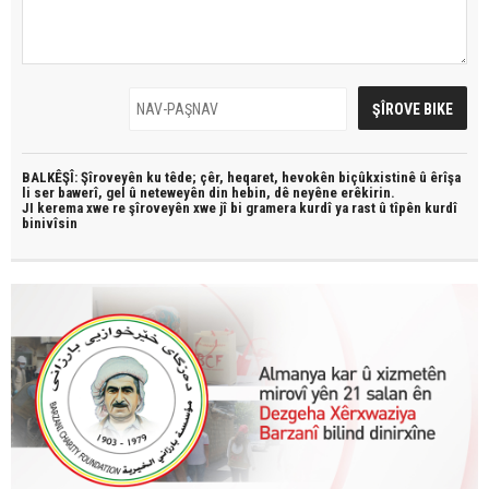
BALKÊŞÎ: Şîroveyên ku têde;
çêr, heqaret, hevokên biçûkxistinê û êrîşa
li ser bawerî, gel û neteweyên din hebin,
dê neyêne erêkirin.
JI kerema xwe re şîroveyên xwe jî bi
gramera kurdî
ya rast û
tîpên kurdî
binivîsin