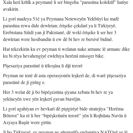
Xala herî krîtîk a peymanê li ser bingeha "parastina kolektîf" hatiye
avakirin.
Li gorî madeya 51ê ya Peymana Neteweyên Yekbûyî ku mafê
parastina rewa dide dewletan; êrişeke çekdarî ya li Tirkiyeyê,
Erebistana Siûdî yan jî Pakistanê, dê wekî êrişeke li ser her 3
dewletan were hesibandin û ew dê bi hev re bersivê bidinê.
Hat tekezkirin ku ev peyman ti welatan nake armanc lê armanc dike
ku bi rêya hevahengiyê ewlehiya herêmî mîsoger bike.
Pîşesaziya parastinê û têkoşîna li dijî terorê
Peyman ne tenê di asta operasyonên leşkerî de, di warê pîşesaziya
parastinê de jî girîng e.
Her 3 welat dê ji bo bipêşxistina şiyana xebata bi hev re ya
yekîneyên xwe yên leşkerî gavan biavêjin.
Li gorî agahiyan ev hevkarî dê piştgiriyê bide stratejiya "Herêma
Bêteror" ku rê li ber “bipêşketinên terorê” yên li Rojhilata Navîn û
Asyaya Başûr were girtin.
Ji bo Tirkiyeyê, ev peyman ne alternatîfa endamtiya NATOyê ye lê