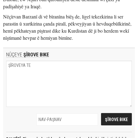
padîşahiyê ya Iraqê.
Nêçîrvan Barzanî di vê bîranîna biêş de, ligel tekezkirina li ser
parastin û xurtkirina çanda piralî, pêkveyjiyan û hevduqebûlkirinê,
hemî pêkhateyan piştrast dike ku Kurdistan dê ji bo herdem wekî
nîştimanê hevpar ê hemiyan bimîne.
NÛÇEYE
ŞÎROVE BIKE