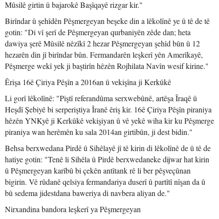
Mûsilê girtin û bajarokê Başîqayê rizgar kir."
Birîndar û şehîdên Pêşmergeyan beşeke din a lêkolînê ye û tê de tê
gotin: "Di vî şerî de Pêşmergeyan qurbaniyên zêde dan; heta
dawiya şerê Mûsilê nêzîkî 2 hezar Pêşmergeyan şehîd bûn û 12
hezarên din jî birîndar bûn. Fermandarên leşkerî yên Amerîkayê,
Pêşmerge wekî yek ji baştirîn hêzên Rojhilata Navîn wesif kirine."
Êrişa 16ê Çiriya Pêşîn a 2016an û vekişîna ji Kerkûkê
Li gorî lêkolînê: "Piştî referandûma serxwebûnê, artêşa Îraqê û
Heşdî Şebiyê bi serperiştiya Îranê êriş kir. 16ê Çiriya Pêşîn piraniya
hêzên YNKyê ji Kerkûkê vekişiyan û vê yekê wiha kir ku Pêşmerge
piraniya wan herêmên ku sala 2014an girtibûn, ji dest bidin."
Behsa berxwedana Pirdê û Sihêlayê jî tê kirin di lêkolînê de û tê de
hatiye gotin: "Tenê li Sihêla û Pirdê berxwedaneke dijwar hat kirin
û Pêşmergeyan karîbû bi çekên antîtank rê li ber pêşveçûnan
bigirin. Vê rûdanê qelsiya fermandariya duserî û partîtî nîşan da û
bû sedema jidestdana baweriya di navbera aliyan de."
Nirxandina bandora leşkerî ya Pêşmergeyan