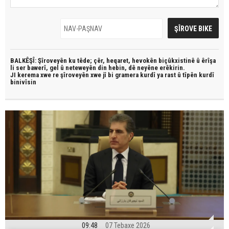
BALKÊŞÎ: Şîroveyên ku têde;
çêr, heqaret, hevokên biçûkxistinê û êrîşa
li ser bawerî, gel û neteweyên din hebin,
dê neyêne erêkirin.
JI kerema xwe re şîroveyên xwe jî bi
gramera kurdî
ya rast û
tîpên kurdî
binivîsin
09:48
07 Tebaxe 2026