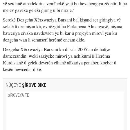
vê serdanê amadekirina zemînekê ye ji bo hevahengiya zêdetir. Ji bo
me ev gaveke gelekî giring û bi nirx e."
Serokê Dezgeha Xêrxwaziya Barzanî bal kişand ser giringiya vê
xelatê û destnîşan kir, ev rêzgirtina Parlamena Almanyayê, nîşana
baweriya civaka navdewletî ye bi kar û projeyên mirovî yên ku
dezgeha wan li seranserî herêmê encam dide.
Dezgeha Xêrxwaziya Barzanî ku di sala 2005’an de hatiye
damezrandin, wekî saziyeke mirovî ya nehikûmî li Herêma
Kurdistanê û gelek deverên cîhanê alîkariya penaber, koçber û
kesên hewcedar dike.
NÛÇEYE
ŞÎROVE BIKE