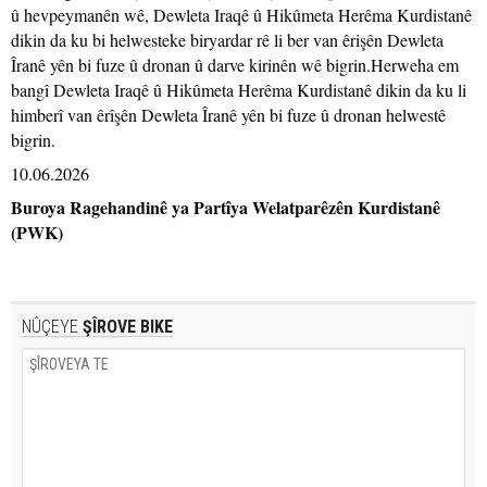
û hevpeymanên wê, Dewleta Iraqê û Hikûmeta Herêma Kurdistanê
dikin da ku bi helwesteke biryardar rê li ber van êrişên Dewleta
Îranê yên bi fuze û dronan û darve kirinên wê bigrin.Herweha em
bangî Dewleta Iraqê û Hikûmeta Herêma Kurdistanê dikin da ku li
himberî van êrîşên Dewleta Îranê yên bi fuze û dronan helwestê
bigrin.
10.06.2026
Buroya Ragehandinê ya Partîya Welatparêzên Kurdistanê
(PWK)
NÛÇEYE
ŞÎROVE BIKE