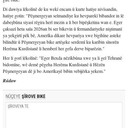
Di dawiya lêkolînê de ku wekî encam û kurte hatiye nivîsandin,
hatiye gotin: "Pêşmergeyan selmandiye ku hevparekî bibandor in lê
dabeşbûna siyasî rêgira herî mezin a li ber bipêşketina wan e. Eger
çaksazî heta sala 2026an bi ser bikevin û fermandariyeke niştimanî
ya yekgirtî pêk bê, Amerîka dikare hevpariya xwe bigihîne asteke
bilindtir û Pêşmergeyan bike artêşeke serdemî ku karibin sînorên
Herêma Kurdistanê li hemberî her gefa derve biparêzin."
Her li gorî lêkolînê: "Eger Bexda nêzîkbûna xwe ya li gel Tehranê
bidomîne, wê demê pêgeha Herêma Kurdistanê û Hêzên
Pêşmergeyan dê ji bo Amerîkayê bibin vebijêrka yekem."
Rûdaw
NÛÇEYE
ŞÎROVE BIKE