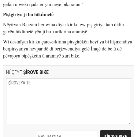
gefan û wekî qada êrişan neyê bikaranîn."
Piştgiriya ji bo hikûmetê
Nêçîrvan Barzanî her wiha diyar kir ku ew piştgiriya tam didin
gavên hikûmetê yên ji bo xurtkirina aramiyê.
Wî destnîşan kir ku çareserkirina pirsgirêkên heyî ya bi hişmendiya
berpirsyariya hevpar dê di berjewendiya gelê Îraqê de be û dê
pêvajoya bipêşketin û aramiyê xurt bike.
NÛÇEYE
ŞÎROVE BIKE