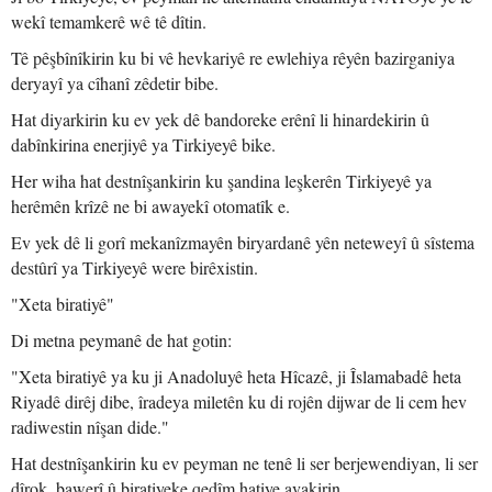
wekî temamkerê wê tê dîtin.
Tê pêşbînîkirin ku bi vê hevkariyê re ewlehiya rêyên bazirganiya
deryayî ya cîhanî zêdetir bibe.
Hat diyarkirin ku ev yek dê bandoreke erênî li hinardekirin û
dabînkirina enerjiyê ya Tirkiyeyê bike.
Her wiha hat destnîşankirin ku şandina leşkerên Tirkiyeyê ya
herêmên krîzê ne bi awayekî otomatîk e.
Ev yek dê li gorî mekanîzmayên biryardanê yên neteweyî û sîstema
destûrî ya Tirkiyeyê were birêxistin.
"Xeta biratiyê"
Di metna peymanê de hat gotin:
"Xeta biratiyê ya ku ji Anadoluyê heta Hîcazê, ji Îslamabadê heta
Riyadê dirêj dibe, îradeya miletên ku di rojên dijwar de li cem hev
radiwestin nîşan dide."
Hat destnîşankirin ku ev peyman ne tenê li ser berjewendiyan, li ser
dîrok, bawerî û biratiyeke qedîm hatiye avakirin.