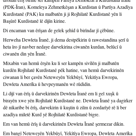
(PDK-Îran), Komeleya Zehmetkêşan a Kurdistan û Partîya Azadîya
Kurdistanê (PAK) ku malbatên ji ji Rojhilatê Kurdistanê yên li
Başûrê Kurdistanê lê dijîn kirine.
Di encaman van êrîşan de gelek şehîd û birîndar jî çêbûne.
Herweha Dewleta Îranê, ji dema destpêkirin û rawestandina şerî û
heta îro jî navber nedaye darvekirina ciwanên kurdan, belûcî û
ciwanên din yên Îranê.
Mixabin van hemû êrşên ku li ser kampên sivîlên ji malbatên
kurdên Rojhilatê Kurdistanê pêk hatine, van hemû darvekirinên
ciwanan li ber çavên Neteweyên Yekbûyî, Yekitîya Ewropa,
Dewleta Amerîka û hevpeymanên wê rûdidin.
Li dijî van êrîş û darvekirinên Dewleta Îranê em li gel xuşk û
birayên xwe yên Rojhilatê Kurdistanê ne. Dewleta Îranê ya dagirker
dê nikaribe bi êrîş, darvekirin û kuştin û zilm û zordarîyê rê li ber
azadîya miletê Kurd yê Rojhilatê Kurdistanê bigre.
Em van hemû êrîş û darvekirinên Dewleta Îranê şermezar dikin.
Em bangî Neteweyên Yekbûyî, Yekîtîya Ewropa, Dewleta Amerîka