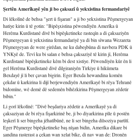
Şertên Amerîkayê yên ji bo çaksazî û yekxistina fermandariyê
Di lêkolînê de behsa "şert û fişaran" a ji bo yekxistina Pêşmergeyan
hatiye kirin û tê gotin: "Bipêşxistina pêwendiyên Amerîka û
Herêma Kurdistanê divê bi bipêşketineke rasteqîn a di çaksaziyên
Pêşmergeyan û yekxistina fermandariyê ya di bin sîwana Wezareta
Pêşmergeyan de were girêdan, ne ku dabeşbûna di navbera PDK û
YNKyê de. Tevî ku bi salan e behsa çaksaziyê tê kirin jî, Herêma
Kurdistanê bipêşketineke kêm bi dest xistiye. Pêwendiyên kûr ên li
gel Herêma Kurdistanê divê dilgiraniyên Tirkiye û hikûmeta
Bexdayê jî li ber çavan bigirin. Eger Bexda hewandina komên
çekdar û karkirina li dijî berjewendiyên Amerîkayê bi rêya Tehranê
bidomîne, wê demê dê sedemên bihêzkirina Pêşmergeyan zêdetir
bibin."
Li gorî lêkolînê: "Divê beşdariya zêdetir a Amerîkayê ya di
çaksaziyan de bi rêya fişarkirinê be, ji bo diyarkirina pîle û postên
leşkerî li ser bingeha jêhatîbûnê, ne li ser bingeha dilsoziya partîtî.
Eger Pêşmerge bipêşketineke baş nîşan bidin, Amerîka dikare bi
şandina rasterast a çekan wan xelat bike, di nav wan de: Dronên