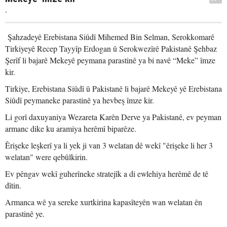
.
Şahzadeyê Erebistana Siûdî Mihemed Bin Selman, Serokkomarê
Tirkiyeyê Recep Tayyîp Erdogan û Serokwezîrê Pakistanê Şehbaz
Şerîf li bajarê Mekeyê peymana parastinê ya bi navê “Meke” îmze
kir.
Tirkiye, Erebistana Siûdî û Pakistanê li bajarê Mekeyê yê Erebistana
Siûdî peymaneke parastinê ya hevbeş îmze kir.
Li gorî daxuyaniya Wezareta Karên Derve ya Pakistanê, ev peyman
armanc dike ku aramiya herêmî biparêze.
Êrişeke leşkerî ya li yek ji van 3 welatan dê wekî "êrişeke li her 3
welatan" were qebûlkirin.
Ev pêngav wekî guherîneke stratejîk a di ewlehiya herêmê de tê
dîtin.
Armanca wê ya sereke xurtkirina kapasîteyên wan welatan ên
parastinê ye.