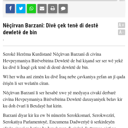
Nêçîrvan Barzanî: Divê çek tenê di destê
A+
dewletê de bin
A-
.
Serokê Herêma Kurdistanê Nêçîrvan Barzanî di civîna
Hevpeymaniya Birêvebirina Dewletê de bal kişand ser ser wê yekê
ku divê li Îraqê çek tenê di destê dewletê de bin.
Wî her wiha anî zimên ku divê Îraq nebe çavkaniya gefan an jî qada
êrişên li ser welatên cîran.
Nêçîrvan Barzanî li ser hesabê xwe yê medyaya civakî derbarê
civîna Hevpeymaniya Birêvebirina Dewletê daxuyaniyek belav kir
ku doh êvarî li Bexdayê hat kirin.
Barzanî diyar kir ku ew bi nûnerên Serokkomarî, Serokwezîrî,
Serokatiya Parlamentoyê, Encumena Dadweriyê û serkirdeyên