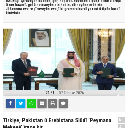
BALKÊŞÎ: Şîroveyên ku têde;
çêr, heqaret, hevokên biçûkxistinê û êrîşa
li ser bawerî, gel û neteweyên din hebin,
dê neyêne erêkirin.
JI kerema xwe re şîroveyên xwe jî bi
gramera kurdî
ya rast û
tîpên kurdî
binivîsin
21:51
07 Tebaxe 2026
Tirkiye, Pakistan û Erebistana Siûdî ‘Peymana
A+
Mekeyê’ îmze kir
A-