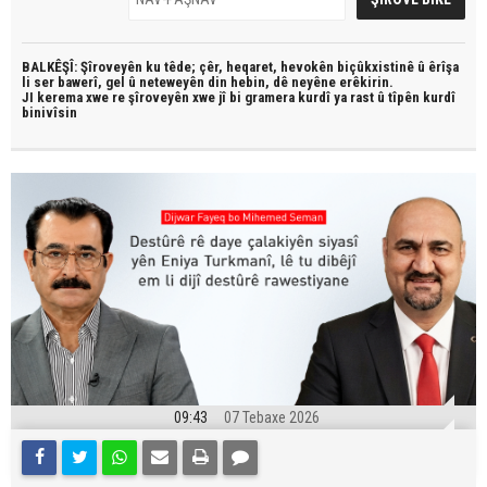
BALKÊŞÎ: Şîroveyên ku têde;
çêr, heqaret, hevokên biçûkxistinê û êrîşa
li ser bawerî, gel û neteweyên din hebin,
dê neyêne erêkirin.
JI kerema xwe re şîroveyên xwe jî bi
gramera kurdî
ya rast û
tîpên kurdî
binivîsin
09:43
07 Tebaxe 2026