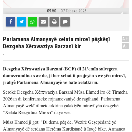
09:50
07 Tebaxe 2026
Parlamena Almanyayê xelata mirovî pêşkêşî
A+
Dezgeha Xêrxwaziya Barzanî kir
A-
.
Dezgeha Xêrxwaziya Barzanî (BCF) di 21’emîn salvegera
damezrandina xwe de, ji ber xebat û projeyên xwe yên mirovî,
ji aliyê Parlamena Almanyayê ve hate xelatkirin.
Serokê Dezgeha Xêrxwaziya Barzanî Mûsa Ehmed îro 6ê Tîrmeha
2026an di konferanseke rojnamevaniyê de ragihand, Parlamena
Almanyayê wekî rûmetdarkirina çalakiyên mirovî yên dezgehê,
"Xelata Rêzgirtina Mirovî" daye wê.
Mûsa Ehmed jî got: "Di dema pêş de, Wezîrê Geşepêdanê yê
Almanyayê dê serdana Herêma Kurdistanê û Iraqê bike. Armanca