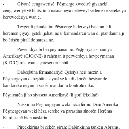
- Giyanê cengaweriyê: Pêşmerge xwediyê giyanekî
cengaweriyê yê bihêz in û nasnameya neteweyî sedemeke sereke ya
berxwedêriya wan e.
- Tevger û plandanîn: Pêşmerge li derveyî bajaran û li
herêmên çiyayî gelekî jêhatî ne û fermandarên wan di plandanîna ji
bo êrişên piralî de şareza ne.
- Pêwendiya bi hevpeymanan re: Piştgiriya asmanî ya
Amerîkayê (CJOC-E) û rahênan û perwerdeya hevpeymanan
(KTCC) rola wan a çareserker hebû.
- Dabeşbûna fermandariyê: Qelsiya herî mezin a
Pêşmergeyan dabeşbûna siyasî ye ku di demên hestyar de
bandoreke neyînî li ser fermandarî û kontrolê dike.
Pêşniyarên ji bo siyaseta Amerîkayê (li gorî lêkolînê)
- Naskirina Pêşmergeyan wekî hêza fermî: Divê Amerîka
Pêşmergeyan wekî hêza sereke ya parastina sînorên Herêma
Kurdistanê bide naskirin.
- Pirçekkirina bi çekên giran: Dabînkirina tankên Abrams,