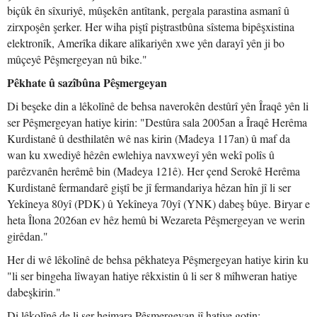
biçûk ên sîxuriyê, mûşekên antîtank, pergala parastina asmanî û
zirxpoşên şerker. Her wiha piştî piştrastbûna sîstema bipêşxistina
elektronîk, Amerîka dikare alîkariyên xwe yên darayî yên ji bo
mûçeyê Pêşmergeyan nû bike."
Pêkhate û sazîbûna Pêşmergeyan
Di beşeke din a lêkolînê de behsa naverokên destûrî yên Îraqê yên li
ser Pêşmergeyan hatiye kirin: "Destûra sala 2005an a Îraqê Herêma
Kurdistanê û desthilatên wê nas kirin (Madeya 117an) û maf da
wan ku xwediyê hêzên ewlehiya navxweyî yên wekî polîs û
parêzvanên herêmê bin (Madeya 121ê). Her çend Serokê Herêma
Kurdistanê fermandarê giştî be jî fermandariya hêzan hîn jî li ser
Yekîneya 80yî (PDK) û Yekîneya 70yî (YNK) dabeş bûye. Biryar e
heta Îlona 2026an ev hêz hemû bi Wezareta Pêşmergeyan ve werin
girêdan."
Her di wê lêkolînê de behsa pêkhateya Pêşmergeyan hatiye kirin ku
"li ser bingeha lîwayan hatiye rêkxistin û li ser 8 mîhweran hatiye
dabeşkirin."
Di lêkolînê de li ser hejmara Pêşmergeyan jî hatiye gotin: