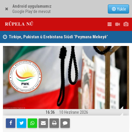
Android uygulamamız
Yükle
Google Play'de mevcut
Tirkiye, Pakistan û Erebistana Siûdî ‘Peymana Mekeyê’
Lêkolîna n
îmze kir
girîng e û 
16:36
10 Hezîrane 2026