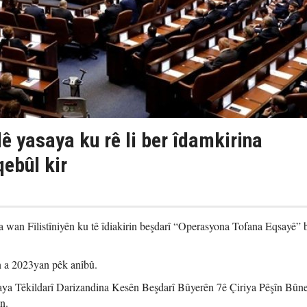
ê yasaya ku rê li ber îdamkirina
qebûl kir
na wan Filistîniyên ku tê îdiakirin beşdarî “Operasyona Tofana Eqsayê”
n a 2023yan pêk anîbû.
asaya Têkildarî Darizandina Kesên Beşdarî Bûyerên 7ê Çiriya Pêşîn Bûn
n.