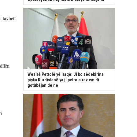
i taybetî
 dîlên
Wezîrê Petrolê yê Iraqê: Ji bo zêdekirina
pişka Kurdistanê ya ji petrola xav em di
gotûbêjan de ne
î