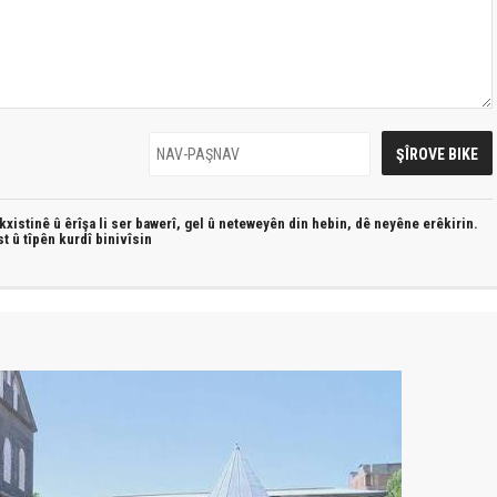
xistinê û êrîşa li ser bawerî, gel û neteweyên din hebin,
dê neyêne erêkirin.
st û
tîpên kurdî
binivîsin