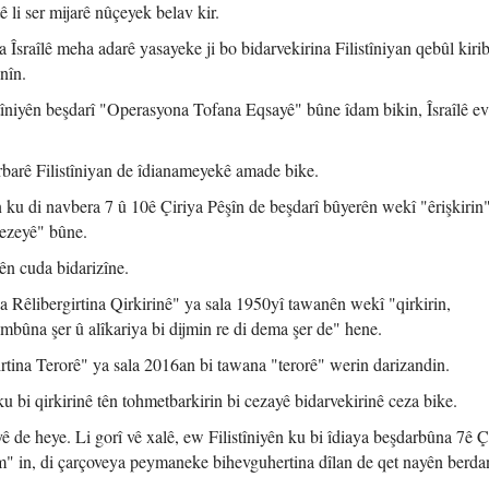
 li ser mijarê nûçeyek belav kir.
Îsraîlê meha adarê yasayeke ji bo bidarvekirina Filistîniyan qebûl kirib
nîn.
listîniyên beşdarî "Operasyona Tofana Eqsayê" bûne îdam bikin, Îsraîlê ev
rbarê Filistîniyan de îdianameyekê amade bike.
in ku di navbera 7 û 10ê Çiriya Pêşîn de beşdarî bûyerên wekî "êrişkirin
Xezeyê" bûne.
ên cuda bidarizîne.
 Rêlibergirtina Qirkirinê" ya sala 1950yî tawanên wekî "qirkirin,
embûna şer û alîkariya bi dijmin re di dema şer de" hene.
rtina Terorê" ya sala 2016an bi tawana "terorê" werin darizandin.
u bi qirkirinê tên tohmetbarkirin bi cezayê bidarvekirinê ceza bike.
ê de heye. Li gorî vê xalê, ew Filistîniyên ku bi îdiaya beşdarbûna 7ê Ç
 in, di çarçoveya peymaneke bihevguhertina dîlan de qet nayên berda