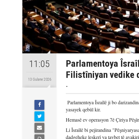
Parlamentoya Îsraîl
11:05
Filistîniyan vedike 
13 Gulane 2026
.
Parlamentoya Îsraîlê ji bo darizandi
yasayek qebûl kir.
Hemasê ev operasyon 7ê Çiriya Pêşî
Li Îsraîlê bi pejirandina "Pêşniyary
dadgeheke leşkerî ya taybet tê avakiri