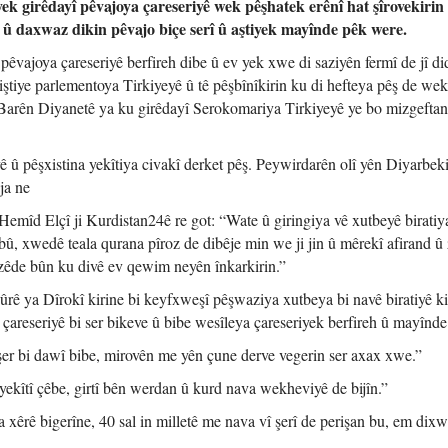
ek girêdayî pêvajoya çareseriyê wek pêşhatek erênî hat şîrovekirin
î û daxwaz dikin pêvajo biçe serî û aştiyek mayînde pêk were.
 pêvajoya çareseriyê berfireh dibe û ev yek xwe di saziyên fermî de jî di
tiye parlementoya Tirkiyeyê û tê pêşbînîkirin ku di hefteya pêş de wek
 Barên Diyanetê ya ku girêdayî Serokomariya Tirkiyeyê ye bo mizgefta
ê û pêşxistina yekîtiya civakî derket pêş. Peywirdarên olî yên Diyarbeki
ja ne
mîd Elçî ji Kurdistan24ê re got: “Wate û giringiya vê xutbeyê biratiy
û, xwedê teala qurana pîroz de dibêje min we ji jin û mêrekî afirand û
zêde bûn ku divê ev qewim neyên înkarkirin.”
ûrê ya Dîrokî kirine bi keyfxweşî pêşwaziya xutbeya bi navê biratiyê ki
areseriyê bi ser bikeve û bibe wesîleya çareseriyek berfireh û mayînde
 bi dawî bibe, mirovên me yên çune derve vegerin ser axax xwe.”
kîtî çêbe, girtî bên werdan û kurd nava wekheviyê de bijîn.”
êrê bigerîne, 40 sal in milletê me nava vî şerî de perişan bu, em dixw