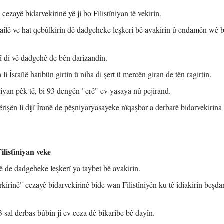
cezayê bidarvekirinê yê ji bo Filistîniyan tê vekirin.
raîlê ve hat qebûlkirin dê dadgeheke leşkerî bê avakirin û endamên wê b
nî di vê dadgehê de bên darizandin.
li Îsraîlê hatibûn girtin û niha di şert û mercên giran de tên ragirtin.
siyan pêk tê, bi 93 dengên "erê" ev yasaya nû pejirand.
êrişên li dijî Îranê de pêşniyaryasayeke nîqaşbar a derbarê bidarvekirina
ilistîniyan veke
ê de dadgeheke leşkerî ya taybet bê avakirin.
kirinê" cezayê bidarvekirinê bide wan Filistîniyên ku tê îdiakirin beşdar
 sal derbas bûbin jî ev ceza dê bikaribe bê dayîn.