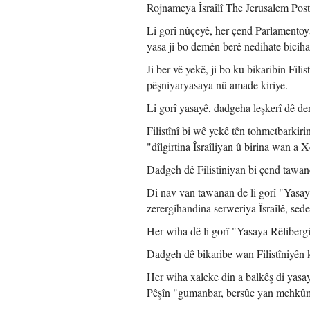
Rojnameya Îsraîlî The Jerusalem Postê
Li gorî nûçeyê, her çend Parlamentoya 
yasa ji bo demên berê nedihate biciha
Ji ber vê yekê, ji bo ku bikaribin Fi
pêşniyaryasaya nû amade kiriye.
Li gorî yasayê, dadgeha leşkerî dê de
Filistînî bi wê yekê tên tohmetbarkir
"dîlgirtina Îsraîliyan û birina wan a 
Dadgeh dê Filistîniyan bi çend tawan
Di nav van tawanan de li gorî "Yasaya
zerergihandina serweriya Îsraîlê, sed
Her wiha dê li gorî "Yasaya Rêlibergi
Dadgeh dê bikaribe wan Filistîniyên k
Her wiha xaleke din a balkêş di yasay
Pêşîn "gumanbar, bersûc yan mehkûm"