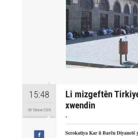
Li mizgeftên Tirkiy
15:48
xwendin
08 Tebaxe 2026
.
Serokatiya Kar û Barên Diyanetê ya