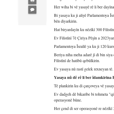
Her wiha bi vê yasayê rê li ber dayîna 
Bi yasaya ku ji aliyê Parlamentoya Îs
bên diyarkirin.
Hat biryardayîn ku nêzîkî 300 Filistî
Ev Filistînî 7ê Çiriya Pêşîn a 2023yan 
Parlamentoya Îsraîlê ya ku ji 120 kur
Beriya niha meha adarê jî di bin siya 
Filistînî de hatibû qebûlkirin.
Ev yasaya nû rastî gelek rexneyan tê.
Yasaya nû dê rê li ber îdamkirina F
Tê plankirin ku di çarçoveya vê yasay
Ev dadgeh dê bikaribe bi tohmeta "qir
operasyonê bûne.
Her çend di ser operasyonê re nêzîkî 3