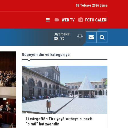
08 Tebaxe 2026
Şeme
WEB TV
FOTO GALERÎ
Diyarbakır
rokerkanê Iraqê Fermandariya Operasyonên Rojhilatê Dîcleyê hi
38 °C
Nûçeyên din vê kategoriyê
Li mizgeftên Tirkiyeyê xutbeya bi navê
“biratî” hat xwendin