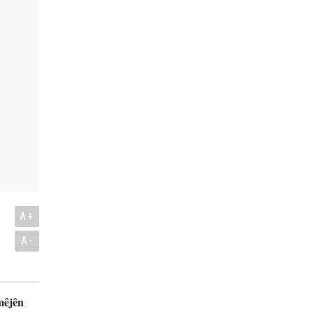
A+
A-
mêjên