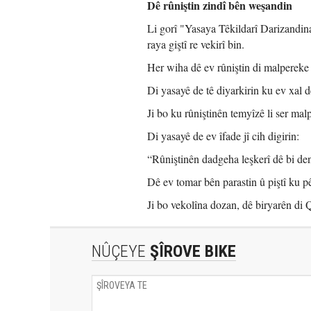
Dê rûniştin zindî bên weşandin
Li gorî "Yasaya Têkildarî Darizandin
raya giştî re vekirî bin.
Her wiha dê ev rûniştin di malpereke
Di yasayê de tê diyarkirin ku ev xal 
Ji bo ku rûniştinên temyîzê li ser ma
Di yasayê de ev îfade jî cih digirin:
“Rûniştinên dadgeha leşkerî dê bi de
Dê ev tomar bên parastin û piştî ku p
Ji bo vekolîna dozan, dê biryarên di
NÛÇEYE
ŞÎROVE BIKE