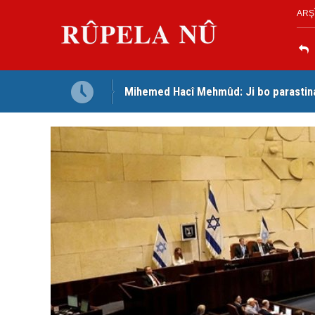
ARŞ
Mihemed Hacî Mehmûd: Ji bo parastina 