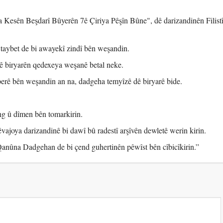
a Kesên Beşdarî Bûyerên 7ê Çiriya Pêşîn Bûne", dê darizandinên Filistî
 taybet de bi awayekî zindî bên weşandin.
dê biryarên qedexeya weşanê betal neke.
lperê bên weşandin an na, dadgeha temyîzê dê biryarê bide.
ng û dîmen bên tomarkirin.
êvajoya darizandinê bi dawî bû radestî arşîvên dewletê werin kirin.
 Qanûna Dadgehan de bi çend guhertinên pêwîst bên cîbicîkirin.”