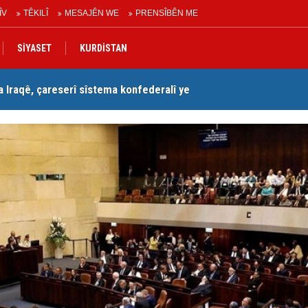
ÎV
TÊKILÎ
MESAJÊN WE
PRENSÎBÊN ME
SİYASET
KURDİSTAN
Iraqê, çareserî sîstema konfederalî ye
Se