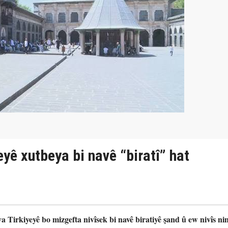
eyê xutbeya bi navê “biratî” hat
 Tirkiyeyê bo mizgefta nivîsek bi navê biratiyê şand û ew nivîs ni