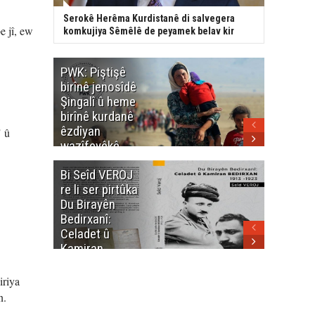
Serokê Herêma Kurdistanê di salvegera
e jî, ew
komkujiya Sêmêlê de peyamek belav kir
PWK: Piştişê
PWK: Ma
birînê jenosîdê
şehîdan
Şingalî û heme
Enfalê
birînê kurdanê
Barzanîy
êzdîyan
hurmet 
" û
wazîfeyêkê
kenê
neteweyî yê
Bi Seîd VEROJ
Wezîra
heme kurdanê
re li ser pirtûka
Berhema
dinya yo
Du Birayên
Cengî y
Bedirxanî:
Pakistan
Celadet û
û hevjîn
Kamiran
em Kurd
Bedirxan
(1913 -1923)
iriya
n.