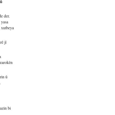
 û
de der.
 yasa
n xutbeya
rê jî
a
 zarokên
rin û
.
azin bi