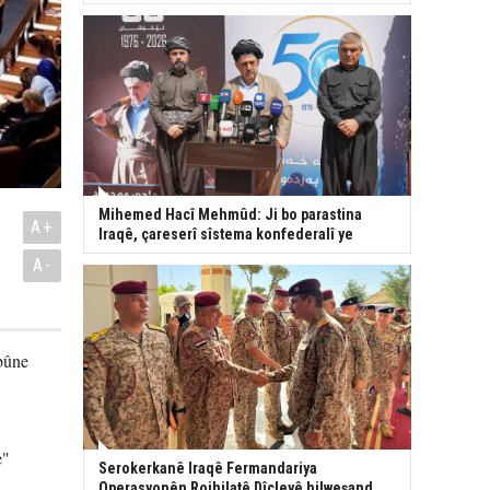
Mihemed Hacî Mehmûd: Ji bo parastina
A+
Iraqê, çareserî sîstema konfederalî ye
A-
 bûne
e"
Serokerkanê Iraqê Fermandariya
Operasyonên Rojhilatê Dîcleyê hilweşand