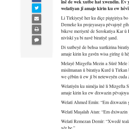
înê de wek xutbe hat xwendin. Ev y
welatiyan jî amaje kirin ku ew hêv
Li Tirkiyeyê her ku diçe piştgiriya bo
Demeke ku projeyasaya pêvajoyê gihiş
bikeve meriyetê de Serokatiya Kar û
nivîskî ya bi navê biratiyê şand.
Di xutbeyê de behsa xurtkirina biratîy
amaje kirin ku gavên wisa girîng û hê
Melayê Mizgefta Mezin a Sûrê Mele He
misilmanan û biratiya Kurd û Tirkan b
we çêbûn û ew jî bi neteweyên cuda 
Welatiyên ku nimêja înê li Mizgefta S
amaje kirin ku ew dixwazin pêvajoya ç
Welatî Ahmed Emîn: “Em dixwazin şer
Welatî Maşalah Atan: “Em dxiwazin ye
Welatî Remezan Demîr: “Xwedê teala x
xêr be.”