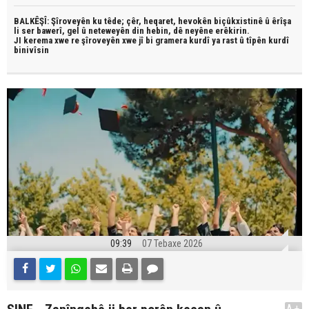
BALKÊŞÎ: Şîroveyên ku têde;
çêr, heqaret, hevokên biçûkxistinê û êrîşa
li ser bawerî, gel û neteweyên din hebin,
dê neyêne erêkirin.
JI kerema xwe re şîroveyên xwe jî bi
gramera kurdî
ya rast û
tîpên kurdî
binivîsin
09:39
07 Tebaxe 2026
A+