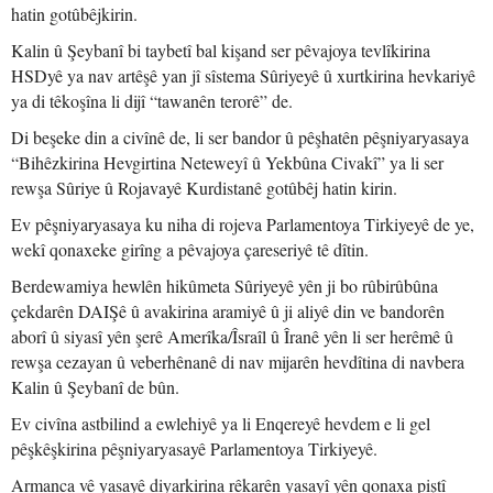
hatin gotûbêjkirin.
Kalin û Şeybanî bi taybetî bal kişand ser pêvajoya tevlîkirina
HSDyê ya nav artêşê yan jî sîstema Sûriyeyê û xurtkirina hevkariyê
ya di têkoşîna li dijî “tawanên terorê” de.
Di beşeke din a civînê de, li ser bandor û pêşhatên pêşniyaryasaya
“Bihêzkirina Hevgirtina Neteweyî û Yekbûna Civakî” ya li ser
rewşa Sûriye û Rojavayê Kurdistanê gotûbêj hatin kirin.
Ev pêşniyaryasaya ku niha di rojeva Parlamentoya Tirkiyeyê de ye,
wekî qonaxeke girîng a pêvajoya çareseriyê tê dîtin.
Berdewamiya hewlên hikûmeta Sûriyeyê yên ji bo rûbirûbûna
çekdarên DAIŞê û avakirina aramiyê û ji aliyê din ve bandorên
aborî û siyasî yên şerê Amerîka/Îsraîl û Îranê yên li ser herêmê û
rewşa cezayan û veberhênanê di nav mijarên hevdîtina di navbera
Kalin û Şeybanî de bûn.
Ev civîna astbilind a ewlehiyê ya li Enqereyê hevdem e li gel
pêşkêşkirina pêşniyaryasayê Parlamentoya Tirkiyeyê.
Armanca vê yasayê diyarkirina rêkarên yasayî yên qonaxa piştî