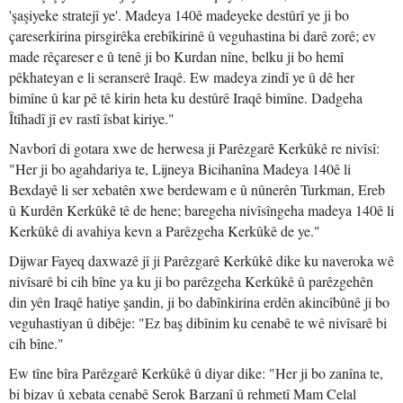
'şaşiyeke stratejî ye'. Madeya 140ê madeyeke destûrî ye ji bo
çareserkirina pirsgirêka erebîkirinê û veguhastina bi darê zorê; ev
made rêçareser e û tenê ji bo Kurdan nîne, belku ji bo hemî
pêkhateyan e li seranserê Iraqê. Ew madeya zindî ye û dê her
bimîne û kar pê tê kirin heta ku destûrê Iraqê bimîne. Dadgeha
Îtîhadî jî ev rastî îsbat kiriye."
Navborî di gotara xwe de herwesa ji Parêzgarê Kerkûkê re nivîsî:
"Her ji bo agahdariya te, Lijneya Bicihanîna Madeya 140ê li
Bexdayê li ser xebatên xwe berdewam e û nûnerên Turkman, Ereb
û Kurdên Kerkûkê tê de hene; baregeha nivîsîngeha madeya 140ê li
Kerkûkê di avahiya kevn a Parêzgeha Kerkûkê de ye."
Dijwar Fayeq daxwazê jî ji Parêzgarê Kerkûkê dike ku naveroka wê
nivîsarê bi cih bîne ya ku ji bo parêzgeha Kerkûkê û parêzgehên
din yên Iraqê hatiye şandin, ji bo dabînkirina erdên akincîbûnê ji bo
veguhastiyan û dibêje: "Ez baş dibînim ku cenabê te wê nivîsarê bi
cih bîne."
Ew tîne bîra Parêzgarê Kerkûkê û diyar dike: "Her ji bo zanîna te,
bi bizav û xebata cenabê Serok Barzanî û rehmetî Mam Celal