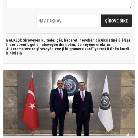
BALKÊŞÎ: Şîroveyên ku têde;
çêr, heqaret, hevokên biçûkxistinê û êrîşa
li ser bawerî, gel û neteweyên din hebin,
dê neyêne erêkirin.
JI kerema xwe re şîroveyên xwe jî bi
gramera kurdî
ya rast û
tîpên kurdî
binivîsin