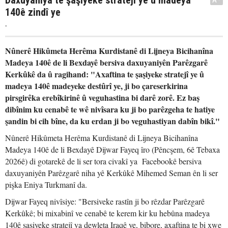
Daxuyaniya te şaşiyeke stratejî ye û madeya
140ê zindî ye
.
Nûnerê Hikûmeta Herêma Kurdistanê di Lijneya Bicihanîna
Madeya 140ê de li Bexdayê bersiva daxuyaniyên Parêzgarê
Kerkûkê da û ragihand: "Axaftina te şaşiyeke stratejî ye û
madeya 140ê madeyeke destûrî ye, ji bo çareserkirina
pirsgirêka erebîkirinê û veguhastina bi darê zorê. Ez baş
dibînim ku cenabê te wê nivîsara ku ji bo parêzgeha te hatiye
şandin bi cih bîne, da ku erdan ji bo veguhastiyan dabîn bikî."
Nûnerê Hikûmeta Herêma Kurdistanê di Lijneya Bicihanîna
Madeya 140ê de li Bexdayê Dijwar Fayeq îro (Pêncşem, 6ê Tebaxa
2026ê) di gotarekê de li ser tora civakî ya Facebookê bersiva
daxuyaniyên Parêzgarê niha yê Kerkûkê Mihemed Seman ên li ser
pişka Eniya Turkmanî da.
Dijwar Fayeq nivîsiye: "Bersiveke rastîn ji bo rêzdar Parêzgarê
Kerkûkê; bi mixabinî ve cenabê te kerem kir ku hebûna madeya
140ê şaşiyeke stratejî ya dewleta Iraqê ye, bibore, axaftina te bi xwe