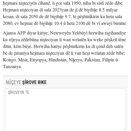
hejmara nişteciyên cîhanê, li gor sala 1950, niha bi sistî zêde dibe.
Hejmara nişteciyan di sala 2023yan de jî dê bigihîje 8.5 milyar
kesan, di sala 2050 de dê bigihîje 9.7, tê pêşbînîkirin ku heta sala
2080, ev hejmar dê bigihîje 10.4 û heta 2100 dê bi vî awayî bimîne.
Ajansa AFP diyar kiriye, Neteweyên Yekbûyî herwiha ragihandiye
ku rêjeya zêdebûna nişteciyan li wan welatên ku weke pêşketî têne
dîtin, kêm bûye. Herwiha hatiye pêşbînîkirin ku di çend deh salên
bê de piraniya hejmara nişteciyan dê li van heşt welatan zêde bibe;
Kongo, Misir, Etiyopya, Hindistan, Nîjerya, Pakistan, Filîpîn û
Tanzanya.
NÛÇEYE
ŞÎROVE BIKE