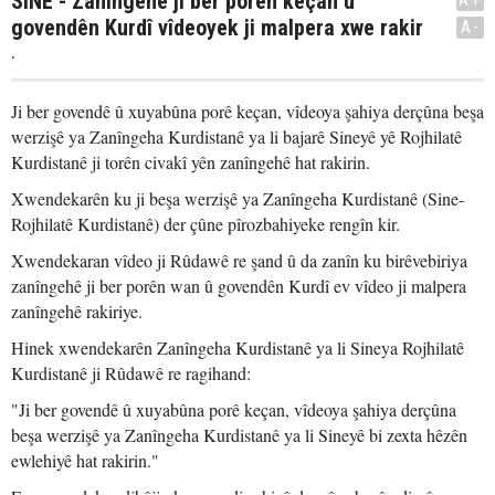
SINE - Zanîngehê ji ber porên keçan û
govendên Kurdî vîdeoyek ji malpera xwe rakir
A-
.
Ji ber govendê û xuyabûna porê keçan, vîdeoya şahiya derçûna beşa
werzişê ya Zanîngeha Kurdistanê ya li bajarê Sineyê yê Rojhilatê
Kurdistanê ji torên civakî yên zanîngehê hat rakirin.
Xwendekarên ku ji beşa werzişê ya Zanîngeha Kurdistanê (Sine-
Rojhilatê Kurdistanê) der çûne pîrozbahiyeke rengîn kir.
Xwendekaran vîdeo ji Rûdawê re şand û da zanîn ku birêvebiriya
zanîngehê ji ber porên wan û govendên Kurdî ev vîdeo ji malpera
zanîngehê rakiriye.
Hinek xwendekarên Zanîngeha Kurdistanê ya li Sineya Rojhilatê
Kurdistanê ji Rûdawê re ragihand:
"Ji ber govendê û xuyabûna porê keçan, vîdeoya şahiya derçûna
beşa werzişê ya Zanîngeha Kurdistanê ya li Sineyê bi zexta hêzên
ewlehiyê hat rakirin."