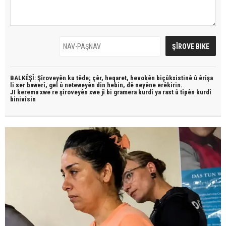
BALKÊŞÎ: Şîroveyên ku têde;
çêr, heqaret, hevokên biçûkxistinê û êrîşa
li ser bawerî, gel û neteweyên din hebin,
dê neyêne erêkirin.
JI kerema xwe re şîroveyên xwe jî bi
gramera kurdî
ya rast û
tîpên kurdî
binivîsin