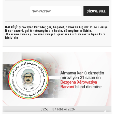
BALKÊŞÎ: Şîroveyên ku têde;
çêr, heqaret, hevokên biçûkxistinê û êrîşa
li ser bawerî, gel û neteweyên din hebin,
dê neyêne erêkirin.
JI kerema xwe re şîroveyên xwe jî bi
gramera kurdî
ya rast û
tîpên kurdî
binivîsin
09:50
07 Tebaxe 2026