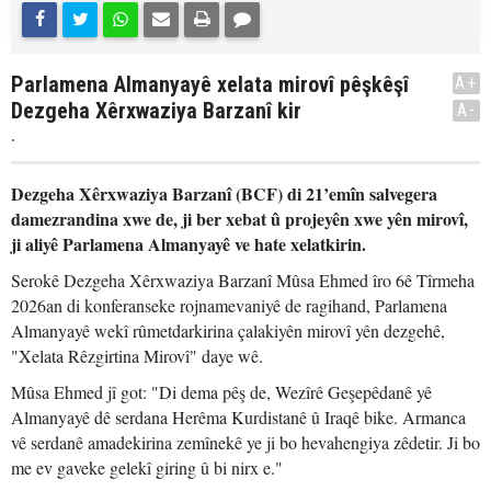
Parlamena Almanyayê xelata mirovî pêşkêşî
A+
Dezgeha Xêrxwaziya Barzanî kir
A-
.
Dezgeha Xêrxwaziya Barzanî (BCF) di 21’emîn salvegera
damezrandina xwe de, ji ber xebat û projeyên xwe yên mirovî,
ji aliyê Parlamena Almanyayê ve hate xelatkirin.
Serokê Dezgeha Xêrxwaziya Barzanî Mûsa Ehmed îro 6ê Tîrmeha
2026an di konferanseke rojnamevaniyê de ragihand, Parlamena
Almanyayê wekî rûmetdarkirina çalakiyên mirovî yên dezgehê,
"Xelata Rêzgirtina Mirovî" daye wê.
Mûsa Ehmed jî got: "Di dema pêş de, Wezîrê Geşepêdanê yê
Almanyayê dê serdana Herêma Kurdistanê û Iraqê bike. Armanca
vê serdanê amadekirina zemînekê ye ji bo hevahengiya zêdetir. Ji bo
me ev gaveke gelekî giring û bi nirx e."