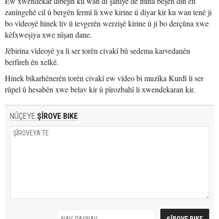
Ew xwendekar dibêjin ku wan di şahiyê de mîna beşên din ên
zanîngehê cil û bergên fermî li xwe kirine û diyar kir ku wan tenê ji
bo vîdeoyê hinek liv û tevgerên werzişê kirine û ji bo derçûna xwe
kêfxweşiya xwe nîşan dane.
Jêbirina vîdeoyê ya li ser torên civakî bû sedema karvedanên
berfireh ên xelkê.
Hinek bikarhênerên torên civakî ew vîdeo bi muzîka Kurdî li ser
rûpel û hesabên xwe belav kir û pîrozbahî li xwendekaran kir.
NÛÇEYE
ŞÎROVE BIKE