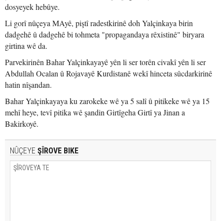
dosyeyek hebûye.
Li gorî nûçeya MAyê, piştî radestkirinê doh Yalçinkaya birin
dadgehê û dadgehê bi tohmeta "propagandaya rêxistinê" biryara
girtina wê da.
Parvekirinên Bahar Yalçinkayayê yên li ser torên civakî yên li ser
Abdullah Ocalan û Rojavayê Kurdistanê wekî hinceta sûcdarkirinê
hatin nîşandan.
Bahar Yalçinkayaya ku zarokeke wê ya 5 salî û pitikeke wê ya 15
mehî heye, tevî pitika wê şandin Girtîgeha Girtî ya Jinan a
Bakirkoyê.
NÛÇEYE
ŞÎROVE BIKE