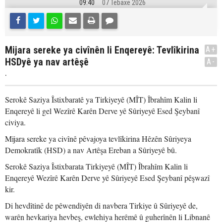
09:40
07 Tebaxe 2026
Mijara sereke ya civînên li Enqereyê: Tevlîkirina
A+
HSDyê ya nav artêşê
A-
.
Serokê Saziya Îstixbaratê ya Tirkiyeyê (MÎT) Îbrahîm Kalin li
Enqereyê li gel Wezîrê Karên Derve yê Sûriyeyê Esed Şeybanî
civiya.
Mijara sereke ya civînê pêvajoya tevlîkirina Hêzên Sûriyeya
Demokratîk (HSD) a nav Artêşa Ereban a Sûriyeyê bû.
Serokê Saziya Îstixbarata Tirkiyeyê (MÎT) Îbrahîm Kalin li
Enqereyê Wezîrê Karên Derve yê Sûriyeyê Esed Şeybanî pêşwazî
kir.
Di hevdîtinê de pêwendiyên di navbera Tirkiye û Sûriyeyê de,
warên hevkariya hevbeş, ewlehiya herêmê û guherînên li Libnanê