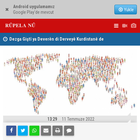
Android uygulamamız
Yükle
Google Play'de mevcut
ha
Dezga Giştî ya Deverên di Derveyê Kurdistanê de
Nêçîrvan Ba
gotinên parêzgere Kerkûkê Muhammed Saman red kir
13:29
11 Temmuze 2022