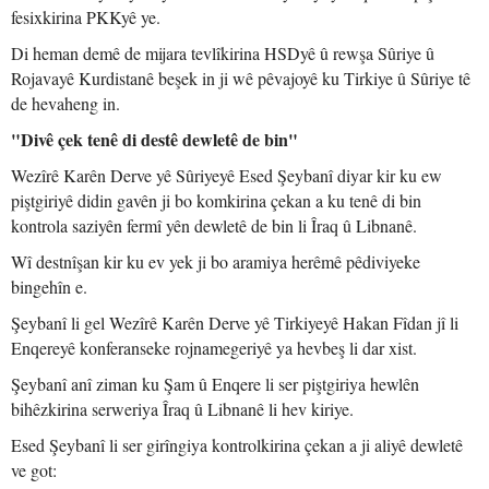
fesixkirina PKKyê ye.
Di heman demê de mijara tevlîkirina HSDyê û rewşa Sûriye û
Rojavayê Kurdistanê beşek in ji wê pêvajoyê ku Tirkiye û Sûriye tê
de hevaheng in.
"Divê çek tenê di destê dewletê de bin"
Wezîrê Karên Derve yê Sûriyeyê Esed Şeybanî diyar kir ku ew
piştgiriyê didin gavên ji bo komkirina çekan a ku tenê di bin
kontrola saziyên fermî yên dewletê de bin li Îraq û Libnanê.
Wî destnîşan kir ku ev yek ji bo aramiya herêmê pêdiviyeke
bingehîn e.
Şeybanî li gel Wezîrê Karên Derve yê Tirkiyeyê Hakan Fîdan jî li
Enqereyê konferanseke rojnamegeriyê ya hevbeş li dar xist.
Şeybanî anî ziman ku Şam û Enqere li ser piştgiriya hewlên
bihêzkirina serweriya Îraq û Libnanê li hev kiriye.
Esed Şeybanî li ser girîngiya kontrolkirina çekan a ji aliyê dewletê
ve got: