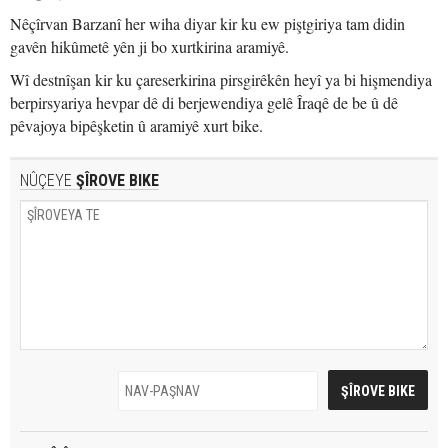
Nêçîrvan Barzanî her wiha diyar kir ku ew piştgiriya tam didin
gavên hikûmetê yên ji bo xurtkirina aramiyê.
Wî destnîşan kir ku çareserkirina pirsgirêkên heyî ya bi hişmendiya
berpirsyariya hevpar dê di berjewendiya gelê Îraqê de be û dê
pêvajoya bipêşketin û aramiyê xurt bike.
NÛÇEYE
ŞÎROVE BIKE