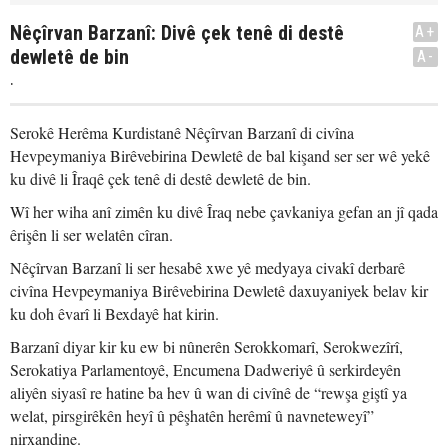
Nêçîrvan Barzanî: Divê çek tenê di destê
A+
dewletê de bin
A-
.
Serokê Herêma Kurdistanê Nêçîrvan Barzanî di civîna
Hevpeymaniya Birêvebirina Dewletê de bal kişand ser ser wê yekê
ku divê li Îraqê çek tenê di destê dewletê de bin.
Wî her wiha anî zimên ku divê Îraq nebe çavkaniya gefan an jî qada
êrişên li ser welatên cîran.
Nêçîrvan Barzanî li ser hesabê xwe yê medyaya civakî derbarê
civîna Hevpeymaniya Birêvebirina Dewletê daxuyaniyek belav kir
ku doh êvarî li Bexdayê hat kirin.
Barzanî diyar kir ku ew bi nûnerên Serokkomarî, Serokwezîrî,
Serokatiya Parlamentoyê, Encumena Dadweriyê û serkirdeyên
aliyên siyasî re hatine ba hev û wan di civînê de “rewşa giştî ya
welat, pirsgirêkên heyî û pêşhatên herêmî û navneteweyî”
nirxandine.