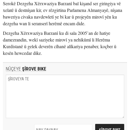
Serokê Dezgeha Xêrxwaziya Barzanî bal kişand ser giringiya vê
xelatê û destnîşan kir, ev rêzgirtina Parlamena Almanyayê, nîşana
baweriya civaka navdewletî ye bi kar û projeyên mirovî yên ku
dezgeha wan li seranserî herêmê encam dide.
Dezgeha Xêrxwaziya Barzanî ku di sala 2005’an de hatiye
damezrandin, wekî saziyeke mirovî ya nehikûmî li Herêma
Kurdistanê û gelek deverên cîhanê alîkariya penaber, koçber û
kesên hewcedar dike.
NÛÇEYE
ŞÎROVE BIKE