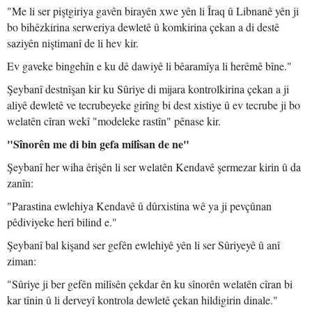
"Me li ser piştgiriya gavên birayên xwe yên li Îraq û Libnanê yên ji
bo bihêzkirina serweriya dewletê û komkirina çekan a di destê
saziyên niştimanî de li hev kir.
Ev gaveke bingehîn e ku dê dawiyê li bêaramîya li herêmê bîne."
Şeybanî destnîşan kir ku Sûriye di mijara kontrolkirina çekan a ji
aliyê dewletê ve tecrubeyeke girîng bi dest xistiye û ev tecrube ji bo
welatên cîran wekî "modeleke rastîn" pênase kir.
"Sînorên me di bin gefa milîsan de ne"
Şeybanî her wiha êrişên li ser welatên Kendavê şermezar kirin û da
zanîn:
"Parastina ewlehiya Kendavê û dûrxistina wê ya ji pevçûnan
pêdiviyeke herî bilind e."
Şeybanî bal kişand ser gefên ewlehiyê yên li ser Sûriyeyê û anî
ziman:
"Sûriye ji ber gefên milîsên çekdar ên ku sînorên welatên cîran bi
kar tînin û li derveyî kontrola dewletê çekan hildigirin dinale."