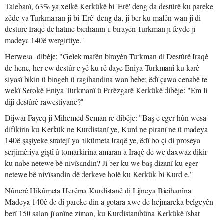
Talebanî, 63% ya xelkê Kerkûkê bi 'Erê' deng da destûrê ku pareke
zêde ya Turkmanan jî bi 'Erê' deng da, ji ber ku mafên wan jî di
destûrê Iraqê de hatine bicihanîn û birayên Turkman jî feyde ji
madeya 140ê wergirtiye."
Herwesa dibêje: "Gelek mafên birayên Turkman di Destûrê Iraqê
de hene, her ew destûr e yê ku rê daye Eniya Turkmanî ku karê
siyasî bikin û bingeh û ragihandina wan hebe; êdî çawa cenabê te
wekî Serokê Eniya Turkmanî û Parêzgarê Kerkûkê dibêje: "Em li
dijî destûrê rawestiyane?"
Dijwar Fayeq ji Mihemed Seman re dibêje: "Baş e eger hûn wesa
difikirin ku Kerkûk ne Kurdistanî ye, Kurd ne piranî ne û madeya
140ê şaşiyeke stratejî ya hikûmeta Iraqê ye, êdî bo çi di proseya
serjimêriya giştî û tomarkirina amaran a Iraqê de we daxwaz dikir
ku nabe netewe bê nivîsandin? Ji ber ku we baş dizanî ku eger
netewe bê nivîsandin dê derkeve holê ku Kerkûk bi Kurd e."
Nûnerê Hikûmeta Herêma Kurdistanê di Lijneya Bicihanîna
Madeya 140ê de di pareke din a gotara xwe de hejmareka belgeyên
berî 150 salan jî anîne ziman, ku Kurdistanîbûna Kerkûkê îsbat