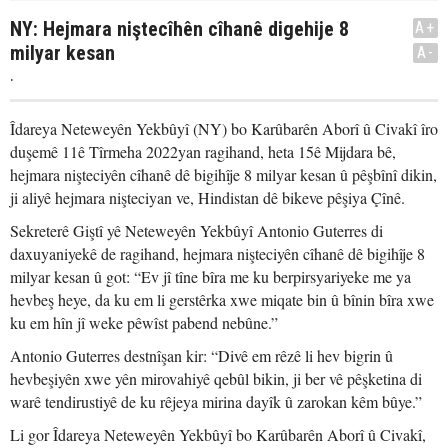
NY: Hejmara niştecîhên cîhanê digehije 8
A+
milyar kesan
A-
.
Îdareya Neteweyên Yekbûyî (NY) bo Karûbarên Aborî û Civakî îro
duşemê 11ê Tîrmeha 2022yan ragihand, heta 15ê Mijdara bê,
hejmara nişteciyên cîhanê dê bigihîje 8 milyar kesan û pêşbînî dikin,
ji aliyê hejmara nişteciyan ve, Hindistan dê bikeve pêşiya Çînê.
Sekreterê Giştî yê Neteweyên Yekbûyî Antonio Guterres di
daxuyaniyekê de ragihand, hejmara nişteciyên cîhanê dê bigihîje 8
milyar kesan û got: “Ev jî tîne bîra me ku berpirsyariyeke me ya
hevbeş heye, da ku em li gerstêrka xwe miqate bin û bînin bîra xwe
ku em hîn jî weke pêwîst pabend nebûne.”
Antonio Guterres destnîşan kir: “Divê em rêzê li hev bigrin û
hevbeşiyên xwe yên mirovahiyê qebûl bikin, ji ber vê pêşketina di
warê tendirustiyê de ku rêjeya mirina dayîk û zarokan kêm bûye.”
Li gor Îdareya Neteweyên Yekbûyî bo Karûbarên Aborî û Civakî,