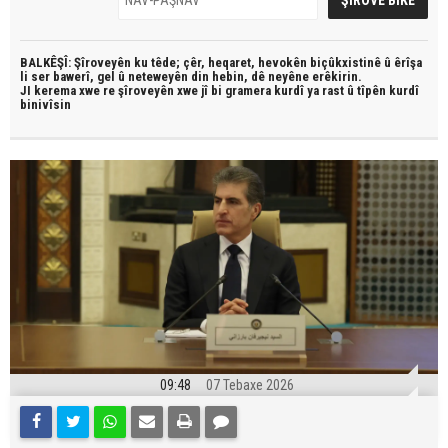
BALKÊŞÎ: Şîroveyên ku têde;
çêr, heqaret, hevokên biçûkxistinê û êrîşa
li ser bawerî, gel û neteweyên din hebin,
dê neyêne erêkirin.
JI kerema xwe re şîroveyên xwe jî bi
gramera kurdî
ya rast û
tîpên kurdî
binivîsin
09:48
07 Tebaxe 2026