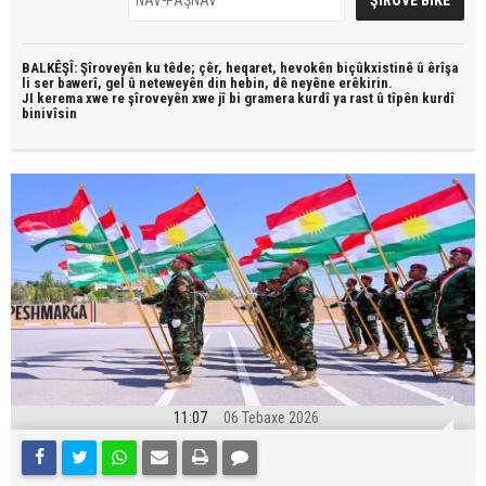
BALKÊŞÎ: Şîroveyên ku têde;
çêr, heqaret, hevokên biçûkxistinê û êrîşa
li ser bawerî, gel û neteweyên din hebin,
dê neyêne erêkirin.
JI kerema xwe re şîroveyên xwe jî bi
gramera kurdî
ya rast û
tîpên kurdî
binivîsin
11:07
06 Tebaxe 2026