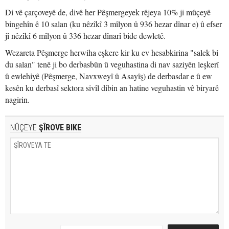
Di vê çarçoveyê de, divê her Pêşmergeyek rêjeya 10% ji mûçeyê
bingehîn ê 10 salan (ku nêzîkî 3 mîlyon û 936 hezar dînar e) û efser
jî nêzîkî 6 mîlyon û 336 hezar dînarî bide dewletê.
Wezareta Pêşmerge herwiha eşkere kir ku ev hesabkirina "salek bi
du salan" tenê ji bo derbasbûn û veguhastina di nav saziyên leşkerî
û ewlehiyê (Pêşmerge, Navxweyî û Asayîş) de derbasdar e û ew
kesên ku derbasî sektora sivîl dibin an hatine veguhastin vê biryarê
nagirin.
NÛÇEYE
ŞÎROVE BIKE