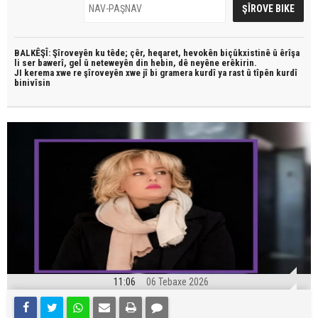
BALKÊŞÎ: Şîroveyên ku têde;
çêr, heqaret, hevokên biçûkxistinê û êrîşa
li ser bawerî, gel û neteweyên din hebin,
dê neyêne erêkirin.
JI kerema xwe re şîroveyên xwe jî bi
gramera kurdî
ya rast û
tîpên kurdî
binivîsin
11:06
06 Tebaxe 2026