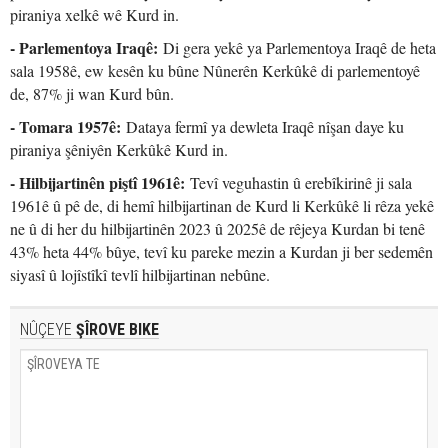
piraniya xelkê wê Kurd in.
- Parlementoya Iraqê:
Di gera yekê ya Parlementoya Iraqê de heta
sala 1958ê, ew kesên ku bûne Nûnerên Kerkûkê di parlementoyê
de, 87% ji wan Kurd bûn.
- Tomara 1957ê:
Dataya fermî ya dewleta Iraqê nîşan daye ku
piraniya şêniyên Kerkûkê Kurd in.
- Hilbijartinên piştî 1961ê:
Tevî veguhastin û erebîkirinê ji sala
1961ê û pê de, di hemî hilbijartinan de Kurd li Kerkûkê li rêza yekê
ne û di her du hilbijartinên 2023 û 2025ê de rêjeya Kurdan bi tenê
43% heta 44% bûye, tevî ku pareke mezin a Kurdan ji ber sedemên
siyasî û lojîstîkî tevlî hilbijartinan nebûne.
NÛÇEYE
ŞÎROVE BIKE