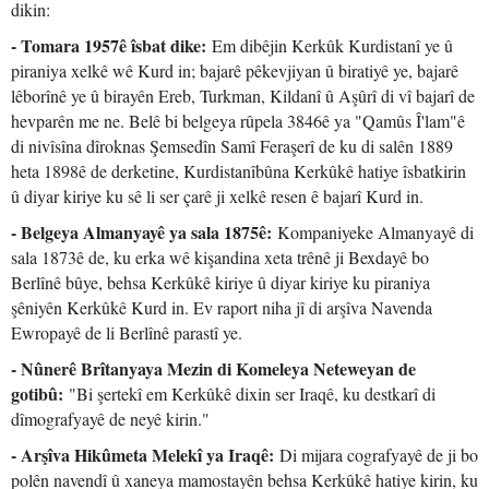
dikin:
- Tomara 1957ê îsbat dike:
Em dibêjin Kerkûk Kurdistanî ye û
piraniya xelkê wê Kurd in; bajarê pêkevjiyan û biratiyê ye, bajarê
lêborînê ye û birayên Ereb, Turkman, Kildanî û Aşûrî di vî bajarî de
hevparên me ne. Belê bi belgeya rûpela 3846ê ya "Qamûs Î'lam"ê
di nivîsîna dîroknas Şemsedîn Samî Feraşerî de ku di salên 1889
heta 1898ê de derketine, Kurdistanîbûna Kerkûkê hatiye îsbatkirin
û diyar kiriye ku sê li ser çarê ji xelkê resen ê bajarî Kurd in.
- Belgeya Almanyayê ya sala 1875ê:
Kompaniyeke Almanyayê di
sala 1873ê de, ku erka wê kişandina xeta trênê ji Bexdayê bo
Berlînê bûye, behsa Kerkûkê kiriye û diyar kiriye ku piraniya
şêniyên Kerkûkê Kurd in. Ev raport niha jî di arşîva Navenda
Ewropayê de li Berlînê parastî ye.
- Nûnerê Brîtanyaya Mezin di Komeleya Neteweyan de
gotibû:
"Bi şertekî em Kerkûkê dixin ser Iraqê, ku destkarî di
dîmografyayê de neyê kirin."
- Arşîva Hikûmeta Melekî ya Iraqê:
Di mijara cografyayê de ji bo
polên navendî û xaneya mamostayên behsa Kerkûkê hatiye kirin, ku