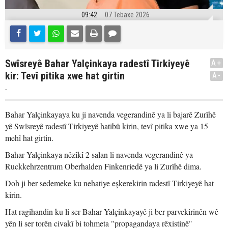
09:42
07 Tebaxe 2026
Swîsreyê Bahar Yalçinkaya radestî Tirkiyeyê
A+
kir: Tevî pitika xwe hat girtin
A-
.
Bahar Yalçinkayaya ku ji navenda vegerandinê ya li bajarê Zurîhê
yê Swîsreyê radestî Tirkiyeyê hatibû kirin, tevî pitika xwe ya 15
mehî hat girtin.
Bahar Yalçinkaya nêzîkî 2 salan li navenda vegerandinê ya
Ruckkehrzentrum Oberhalden Finkenriedê ya li Zurîhê dima.
Doh ji ber sedemeke ku nehatiye eşkerekirin radestî Tirkiyeyê hat
kirin.
Hat ragihandin ku li ser Bahar Yalçinkayayê ji ber parvekirinên wê
yên li ser torên civakî bi tohmeta "propagandaya rêxistinê"