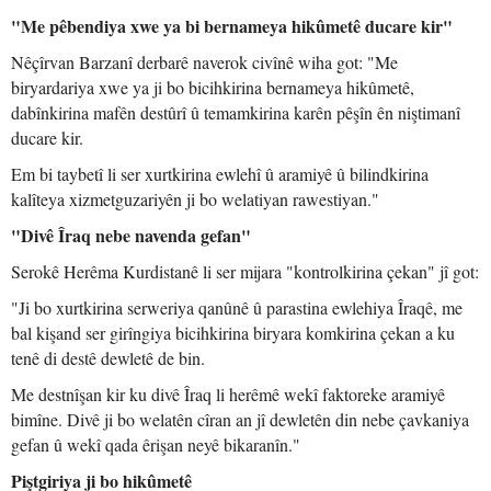
"Me pêbendiya xwe ya bi bernameya hikûmetê ducare kir"
Nêçîrvan Barzanî derbarê naverok civînê wiha got: "Me
biryardariya xwe ya ji bo bicihkirina bernameya hikûmetê,
dabînkirina mafên destûrî û temamkirina karên pêşîn ên niştimanî
ducare kir.
Em bi taybetî li ser xurtkirina ewlehî û aramiyê û bilindkirina
kalîteya xizmetguzariyên ji bo welatiyan rawestiyan."
"Divê Îraq nebe navenda gefan"
Serokê Herêma Kurdistanê li ser mijara "kontrolkirina çekan" jî got:
"Ji bo xurtkirina serweriya qanûnê û parastina ewlehiya Îraqê, me
bal kişand ser girîngiya bicihkirina biryara komkirina çekan a ku
tenê di destê dewletê de bin.
Me destnîşan kir ku divê Îraq li herêmê wekî faktoreke aramiyê
bimîne. Divê ji bo welatên cîran an jî dewletên din nebe çavkaniya
gefan û wekî qada êrişan neyê bikaranîn."
Piştgiriya ji bo hikûmetê