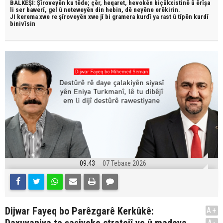
BALKÊŞÎ: Şîroveyên ku têde;
çêr, heqaret, hevokên biçûkxistinê û êrîşa
li ser bawerî, gel û neteweyên din hebin,
dê neyêne erêkirin.
JI kerema xwe re şîroveyên xwe jî bi
gramera kurdî
ya rast û
tîpên kurdî
binivîsin
09:43
07 Tebaxe 2026
Dijwar Fayeq bo Parêzgarê Kerkûkê:
A+
A-