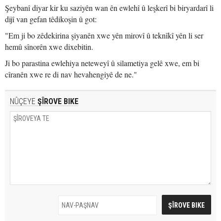
Şeybanî diyar kir ku saziyên wan ên ewlehî û leşkerî bi biryardarî li
dijî van gefan têdikoşin û got:
"Em ji bo zêdekirina şiyanên xwe yên mirovî û teknîkî yên li ser
hemû sînorên xwe dixebitin.
Ji bo parastina ewlehiya neteweyî û silametiya gelê xwe, em bi
cîranên xwe re di nav hevahengiyê de ne."
NÛÇEYE
ŞÎROVE BIKE