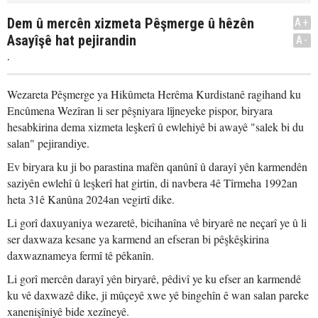
Dem û mercên xizmeta Pêşmerge û hêzên
A+
Asayîşê hat pejirandin
A-
.
Wezareta Pêşmerge ya Hikûmeta Herêma Kurdistanê ragihand ku
Encûmena Wezîran li ser pêşniyara lîjneyeke pispor, biryara
hesabkirina dema xizmeta leşkerî û ewlehiyê bi awayê "salek bi du
salan" pejirandiye.
Ev biryara ku ji bo parastina mafên qanûnî û darayî yên karmendên
saziyên ewlehî û leşkerî hat girtin, di navbera 4ê Tîrmeha 1992an
heta 31ê Kanûna 2024an vegirtî dike.
Li gorî daxuyaniya wezaretê, bicihanîna vê biryarê ne neçarî ye û li
ser daxwaza kesane ya karmend an efseran bi pêşkêşkirina
daxwaznameya fermî tê pêkanîn.
Li gorî mercên darayî yên biryarê, pêdivî ye ku efser an karmendê
ku vê daxwazê dike, ji mûçeyê xwe yê bingehîn ê wan salan pareke
xanenişîniyê bide xezîneyê.