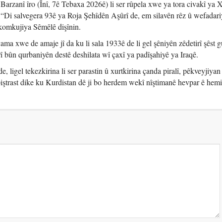
rzanî îro (Înî, 7ê Tebaxa 2026ê) li ser rûpela xwe ya tora civakî ya 
 “Di salvegera 93ê ya Roja Şehîdên Aşûrî de, em silavên rêz û wefadariy
komkujiya Sêmêlê dişînin.
a xwe de amaje jî da ku li sala 1933ê de li gel şêniyên zêdetirî şêst 
bûn qurbaniyên destê deshilata wî çaxî ya padîşahiyê ya Iraqê.
, ligel tekezkirina li ser parastin û xurtkirina çanda piralî, pêkveyjiyan
ştrast dike ku Kurdistan dê ji bo herdem wekî nîştimanê hevpar ê hem