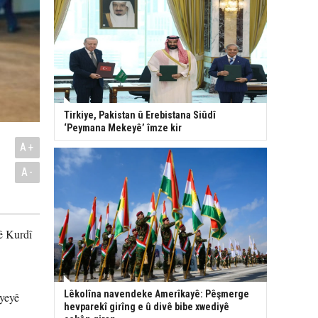
Tirkiye, Pakistan û Erebistana Siûdî
‘Peymana Mekeyê’ îmze kir
A+
A-
ê Kurdî
Lêkolîna navendeke Amerîkayê: Pêşmerge
iyeyê
hevparekî girîng e û divê bibe xwediyê