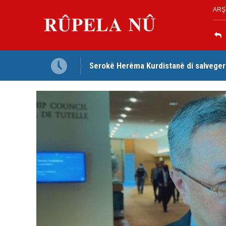
ARŞ
av kir
Tirkiye, Pakistan û Erebistana Siûdî ‘