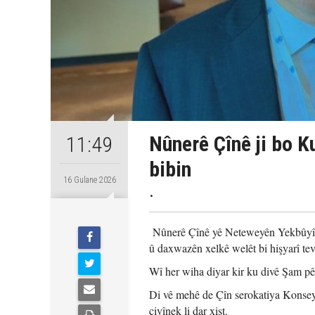
Nûnerê Çînê ji bo K
11:49
bibin
16 Gulane 2026
.
Nûnerê Çînê yê Neteweyên Yekbûyî (
û daxwazên xelkê welêt bi hişyarî tev
Wî her wiha diyar kir ku divê Şam pêb
Di vê mehê de Çîn serokatiya Konsey
civînek li dar xist.