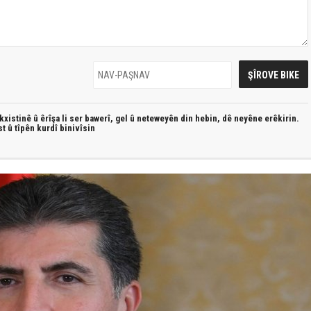
xistinê û êrîşa li ser bawerî, gel û neteweyên din hebin,
dê neyêne erêkirin.
st û
tîpên kurdî
binivîsin