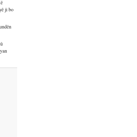
Xê
ê ji bo
gundên
 û
iyan