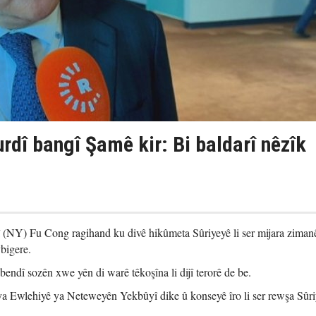
urdî bangî Şamê kir: Bi baldarî nêzîk
NY) Fu Cong ragihand ku divê hikûmeta Sûriyeyê li ser mijara ziman
bigere.
endî sozên xwe yên di warê têkoşîna li dijî terorê de be.
a Ewlehiyê ya Neteweyên Yekbûyî dike û konseyê îro li ser rewşa Sûr