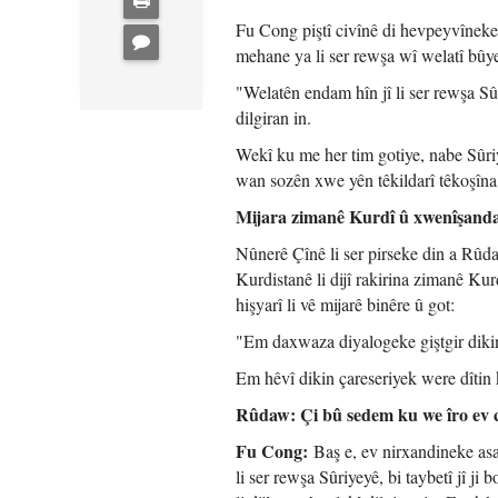
Fu Cong piştî civînê di hevpeyvîneke 
mehane ya li ser rewşa wî welatî bûye
"Welatên endam hîn jî li ser rewşa Sûr
dilgiran in.
Wekî ku me her tim gotiye, nabe Sûri
wan sozên xwe yên têkildarî têkoşîna li
Mijara zimanê Kurdî û xwenîşand
Nûnerê Çînê li ser pirseke din a Rûd
Kurdistanê li dijî rakirina zimanê Ku
hişyarî li vê mijarê binêre û got:
"Em daxwaza diyalogeke giştgir dikin 
Em hêvî dikin çareseriyek were dîtin
Rûdaw: Çi bû sedem ku we îro ev ci
Fu Cong:
Baş e, ev nirxandineke asa
li ser rewşa Sûriyeyê, bi taybetî jî j