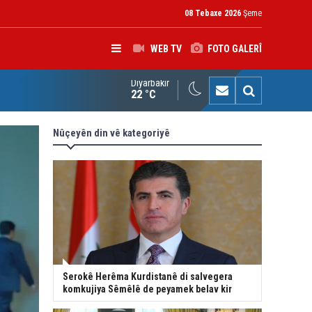
08 Tebaxe 2026
Şeme
WEB TV
FOTO GALERÎ
Diyarbakır
kolîna navendeke Amerîkayê: Pêşmerge hevparekî girîng e û div
22 °C
Nûçeyên din vê kategoriyê
Serokê Herêma Kurdistanê di salvegera
komkujiya Sêmêlê de peyamek belav kir