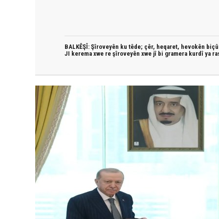
BALKÊŞÎ: Şîroveyên ku têde;
çêr, heqaret, hevokên biçûk
JI kerema xwe re şîroveyên xwe jî bi
gramera kurdî
ya ra