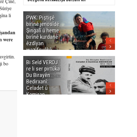
erê Çînê,
 Sûriye
îna li
PWK: Piştişê
PWK: Ma
birînê jenosîdê
şehîdan
Şingalî û heme
Enfalê
nîşandan
birînê kurdanê
Barzanîy
in were
êzdîyan
hurmet 
wazîfeyêkê
kenê
neteweyî yê
vgirtin.
Bi Seîd VEROJ
Wezîra
heme kurdanê
ji bo
re li ser pirtûka
Berhema
dinya yo
Du Birayên
Cengî y
Bedirxanî:
Pakistan
Celadet û
û hevjîn
Kamiran
em Kurd
Bedirxan
(1913 -1923)