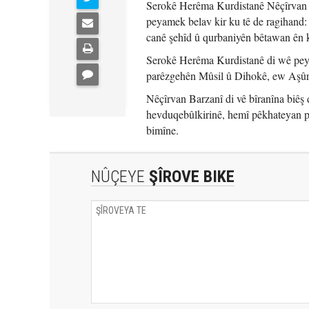
Serokê Herêma Kurdistanê Nêçîrvan Ba
peyamek belav kir ku tê de ragihand:
canê şehîd û qurbaniyên bêtawan ên 
Serokê Herêma Kurdistanê di wê peyam
parêzgehên Mûsil û Dihokê, ew Aşûrî 
Nêçîrvan Barzanî di vê bîranîna biêş de
hevduqebûlkirinê, hemî pêkhateyan pi
bimîne.
NÛÇEYE
ŞÎROVE BIKE