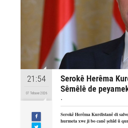
Serokê Herêma Kurd
21:54
Sêmêlê de peyamek 
07 Tebaxe 2026
.
Serokê Herêma Kurdistanê di salve
hurmeta xwe ji bo canê şehîd û qu