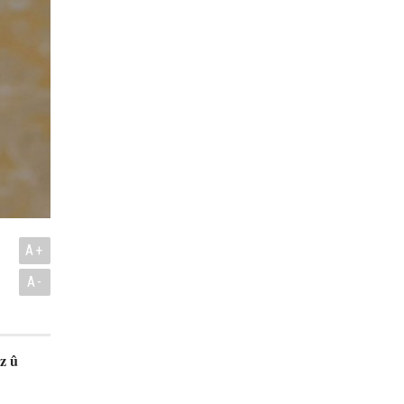
A+
A-
z û