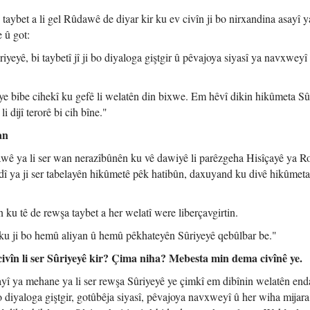
taybet a li gel Rûdawê de diyar kir ku ev civîn ji bo nirxandina asayî y
 û got:
iyeyê, bi taybetî jî ji bo diyaloga giştgir û pêvajoya siyasî ya navxweyî
ye bibe cihekî ku gefê li welatên din bixwe. Em hêvî dikin hikûmeta Sû
 dijî terorê bi cih bîne."
an
awê ya li ser wan nerazîbûnên ku vê dawiyê li parêzgeha Hisîçayê ya R
rdî ya ji ser tabelayên hikûmetê pêk hatibûn, daxuyand ku divê hikûmet
ku tê de rewşa taybet a her welatî were liberçavgirtin.
 ku ji bo hemû aliyan û hemû pêkhateyên Sûriyeyê qebûlbar be."
vîn li ser Sûriyeyê kir? Çima niha? Mebesta min dema civînê ye.
yî ya mehane ya li ser rewşa Sûriyeyê ye çimkî em dibînin welatên end
i bo diyaloga giştgir, gotûbêja siyasî, pêvajoya navxweyî û her wiha mijar