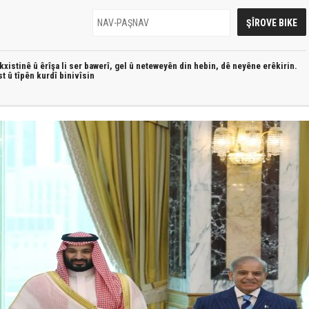
xistinê û êrîşa li ser bawerî, gel û neteweyên din hebin,
dê neyêne erêkirin.
st û
tîpên kurdî
binivîsin