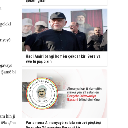
çekên giran
a
 gelekî
riyeyê
Hadî Amirî bangî komên çekdar kir: Bersiva
xwe bi paş bixin
ojavayê
a Şamê bi
am hîn jî
a têkoşîna
Parlamena Almanyayê xelata mirovî pêşkêşî
Dezgeha Xêrxwaziya Barzanî kir