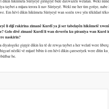
 hêvî dikin hikûmeta Sûriyeyê giringiyê bide daxwazên welatan. Wekî nûn
iya taybet a mijara terora li nav Sûriyeyê. Wekî me her tim gotiye, nabe
xwe. Em hêvî dikin hikûmeta Sûriyeyê wan sozên xwe yên têkildarî têkoş
ê li dijî rakirina zimanê Kurdî ya ji ser tabelayên hikûmetê xwe
çi ye? Gelo divê zimanê Kurdî li wan deverên ku piraniya wan Kurd 
ere naskirin?
iyalogeke giştgir dikin ku tê de rewşa taybet a her welatî were liberça
hişyarî nêzîkî vê mijarê bibin û em hêvî dikin çareseriyek were dîtin ku 
bûlbar be.