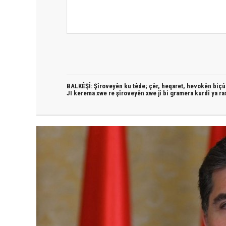
BALKÊŞÎ: Şîroveyên ku têde;
çêr, heqaret, hevokên biçûk
JI kerema xwe re şîroveyên xwe jî bi
gramera kurdî
ya ra