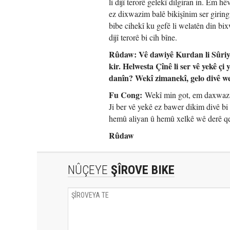
li dijî terorê gelekî dilgiran in. Em
ez dixwazim balê bikişînim ser giring
bibe cihekî ku gefê li welatên din bi
dijî terorê bi cih bîne.
Rûdaw: Vê dawiyê Kurdan li Sûriyey
kir. Helwesta Çînê li ser vê yekê 
danîn? Wekî zimanekî, gelo divê w
Fu Cong:
Wekî min got, em daxwaza d
Ji ber vê yekê ez bawer dikim divê bi 
hemû aliyan û hemû xelkê wê derê qe
Rûdaw
NÛÇEYE
ŞÎROVE BIKE