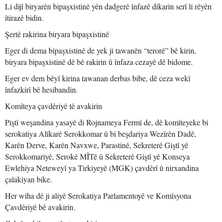
Li dijî biryarên bipaşxistinê yên dadgerê înfazê dikarin serî li rêyên
îtirazê bidin.
Şertê rakirina biryara bipaşxistinê
Eger di dema bipaşxistinê de yek ji tawanên “terorê” bê kirin,
biryara bipaşxistinê dê bê rakirin û înfaza cezayê dê bidome.
Eger ev dem bêyî kirina tawanan derbas bibe, dê ceza wekî
înfazkirî bê hesibandin.
Komîteya çavdêriyê tê avakirin
Piştî weşandina yasayê di Rojnameya Fermî de, dê komîteyeke bi
serokatiya Alîkarê Serokkomar û bi beşdariya Wezîrên Dadê,
Karên Derve, Karên Navxwe, Parastinê, Sekreterê Giştî yê
Serokkomariyê, Serokê MÎTê û Sekreterê Giştî yê Konseya
Ewlehiya Neteweyî ya Tirkiyeyê (MGK) çavdêrî û nirxandina
çalakiyan bike.
Her wiha dê ji aliyê Serokatiya Parlamentoyê ve Komîsyona
Çavdêriyê bê avakirin.