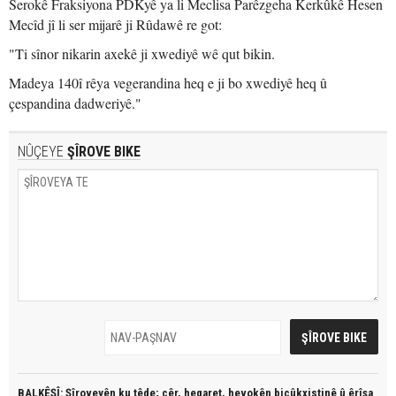
Serokê Fraksiyona PDKyê ya li Meclisa Parêzgeha Kerkûkê Hesen
Mecîd jî li ser mijarê ji Rûdawê re got:
"Ti sînor nikarin axekê ji xwediyê wê qut bikin.
Madeya 140î rêya vegerandina heq e ji bo xwediyê heq û
çespandina dadweriyê."
NÛÇEYE
ŞÎROVE BIKE
BALKÊŞÎ: Şîroveyên ku têde;
çêr, heqaret, hevokên biçûkxistinê û êrîşa