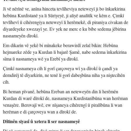
Ji vê nêrînê ve, anîna hinceta tevlîheviya neteweyî ji bo înkarkirina
hebûna Kurdistanê ya li Sûriyeyê, ji aliyê analîtîk ve kêm e. Çimkî
tevlîhevî û cihêrengiya neteweyî li herêmekê, di piraniya civakan de
diyardeyeke xwezayî ye. Ev yek ne merc e ku bibe sedema jêbirina
nasnameyên dîrokî.
Em dikarin vê yekê bi mînakeke berawirdî zelal bikin: Hebûna
hejmareke zêde ya Kurdan li bajarê Şamê, nabe sedema înkarkirina
sîma û nasnameya wê ya Erebî ya dîrokî.
Çimkî nasnameya cih li gorî çarçoveya wî ya dîrokî û çandî ya
demdirêj tê diyarkirin, ne tenê li gorî dabeşbûna niha ya niştecihên
cih.
Bi heman pîvanê, hebûna Ereban an neteweyên din li herêmên
Kurdan di warê dîrokî de, nasnameya Kurdistanîbûna wan herêman
venaşêre. Berovajî wê, ew nîşaneya cihêrengî û piralîbûna li wan
herêman e di çarçoveya wan a dîrokî de.
Dîtinên siyasî û xetera li ser nasnameyê
Di vê çarçoveyê de, divê mirov li ser daxuyaniyên hinek aktorên