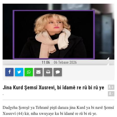
11:06
06 Tebaxe 2026
Jina Kurd Şemsî Xusrevi, bi îdamê re rû bi rû ye
A+
.
A-
Dadgeha Şoreşê ya Tehranê piştî daraza jina Kurd ya bi navê Şemsî
Xusrevî (44) kir, niha xwuyaye ku bi îdamê re rû bi rû ye.