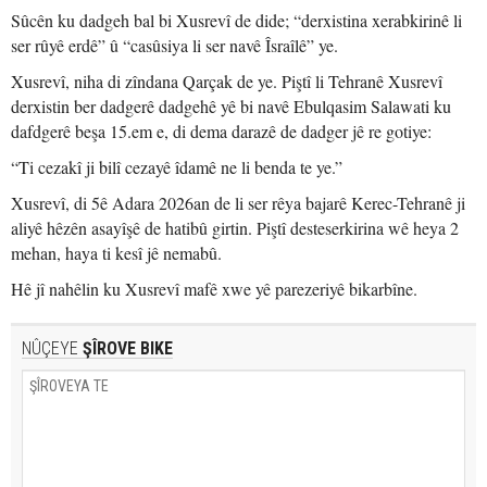
Sûcên ku dadgeh bal bi Xusrevî de dide; “derxistina xerabkirinê li
ser rûyê erdê” û “casûsiya li ser navê Îsraîlê” ye.
Xusrevî, niha di zîndana Qarçak de ye. Piştî li Tehranê Xusrevî
derxistin ber dadgerê dadgehê yê bi navê Ebulqasim Salawati ku
dafdgerê beşa 15.em e, di dema darazê de dadger jê re gotiye:
“Ti cezakî ji bilî cezayê îdamê ne li benda te ye.”
Xusrevî, di 5ê Adara 2026an de li ser rêya bajarê Kerec-Tehranê ji
aliyê hêzên asayîşê de hatibû girtin. Piştî desteserkirina wê heya 2
mehan, haya ti kesî jê nemabû.
Hê jî nahêlin ku Xusrevî mafê xwe yê parezeriyê bikarbîne.
NÛÇEYE
ŞÎROVE BIKE