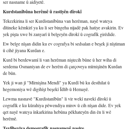
ser nasname û aidiyetê.
Kurdstanîbûna herêmê û rastiyên dîrokî
Tekezkirina li ser Kurdistanîbûna van herêman, nayê wateya
dîtineke kêmkirî ya ku li ser bingeha nijadê pak hatiye avakirin. Ev
yek pişta xwe bi zanyarî û belgeyên dîrokî û cografîk girêdide.
Ew belge nîşan didin ku ev cografya bi sedsalan e beşek ji nîştiman
û cihê jiyana Kurdan e.
Kurd bi berdewamî li van herêman niştecih bûne û her wiha di
serdema Osmaniyan de ev herêm di çarçoveya mîrnişînên Kurdan
de bûn.
Yek ji wan jî "Mîrnişîna Mendî" ya Kurdî bû ku desthilat û
hegemoniya wê digihîşt beşekî Îdlib û Hemayê.
Lewma nasnavê "Kurdistanîbûn" li vir wekî navekî dîrokî û
cografîk e ku kûrahiya pêwendiya mirov û cih nîşan dide. Ev yek
qet nayê wateya înkarkirina hebûna pêkhateyên din ên li wê
herêmê.
Tevlîheviya demografîk nasnameyê nasire