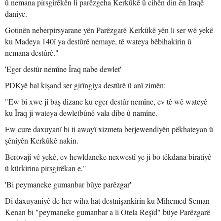
û nemana pirsgirêkên li parêzgeha Kerkûkê û cihên din ên Îraqê
daniye.
Gotinên neberpirsyarane yên Parêzgarê Kerkûkê yên li ser wê yekê
ku Madeya 140î ya destûrê nemaye, tê wateya bêbihakirin û
nemana destûrê."
'Eger destûr nemîne Îraq nabe dewlet'
PDKyê bal kişand ser girîngiya destûrê û anî zimên:
"Ew bi xwe jî baş dizane ku eger destûr nemîne, ev tê wê wateyê
ku Îraq ji wateya dewletbûnê vala dibe û namîne.
Ew cure daxuyanî bi ti awayî xizmeta berjewendiyên pêkhateyan û
şêniyên Kerkûkê nakin.
Berovajî vê yekê, ev hewldaneke nexwestî ye ji bo têkdana biratiyê
û kûrkirina pirsgirêkan e."
'Bi peymaneke gumanbar bûye parêzgar'
Di daxuyaniyê de her wiha hat destnîşankirin ku Mihemed Seman
Kenan bi "peymaneke gumanbar a li Otela Reşîd" bûye Parêzgarê