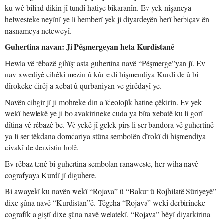
ku wê bilind dikin jî tundî hatiye bikaranîn. Ev yek nîşaneya
helwesteke neyînî ye li hemberî yek ji diyardeyên herî berbiçav ên
nasnameya neteweyî.
Guhertina navan: Ji Pêşmergeyan heta Kurdistanê
Hewla vê rêbazê gihîşt asta guhertina navê “Pêşmerge”yan jî. Ev
nav xwediyê cihêkî mezin û kûr e di hişmendiya Kurdî de û bi
dîrokeke dirêj a xebat û qurbaniyan ve girêdayî ye.
Navên cihgir jî ji mohreke din a îdeolojîk hatine çêkirin. Ev yek
wekî hewlekê ye ji bo avakirineke cuda ya bîra xebatê ku li gorî
dîtina vê rêbazê be. Vê yekê jî gelek pirs li ser bandora vê guhertinê
ya li ser têkdana domdariya stûna sembolên dîrokî di hişmendiya
civakî de derxistin holê.
Ev rêbaz tenê bi guhertina sembolan ranaweste, her wiha navê
cografyaya Kurdî jî diguhere.
Bi awayekî ku navên wekî “Rojava” û “Bakur û Rojhilatê Sûriyeyê”
dixe şûna navê “Kurdistan”ê. Têgeha “Rojava” wekî derbirîneke
cografîk a giştî dixe şûna navê welatekî. “Rojava” bêyî diyarkirina