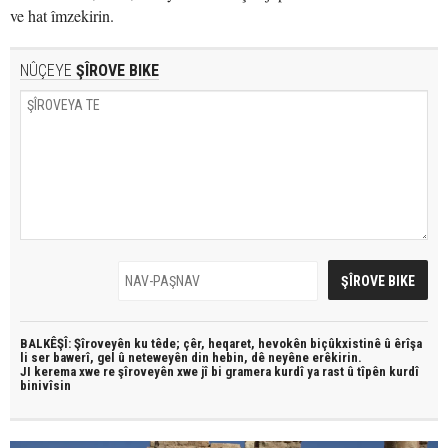
ve hat îmzekirin.
NÛÇEYE
ŞÎROVE BIKE
BALKÊŞÎ: Şîroveyên ku têde;
çêr, heqaret, hevokên biçûkxistinê û êrîşa
li ser bawerî, gel û neteweyên din hebin,
dê neyêne erêkirin.
JI kerema xwe re şîroveyên xwe jî bi
gramera kurdî
ya rast û
tîpên kurdî
binivîsin