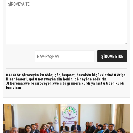
BALKÊŞÎ: Şîroveyên ku têde;
çêr, heqaret, hevokên biçûkxistinê û êrîşa
li ser bawerî, gel û neteweyên din hebin,
dê neyêne erêkirin.
JI kerema xwe re şîroveyên xwe jî bi
gramera kurdî
ya rast û
tîpên kurdî
binivîsin