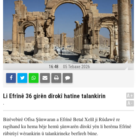
16:48
05 Tebaxe 2026
Li Efrînê 36 girên dîrokî hatine talankirin
A+
.
A-
Birêvebirê Ofîsa Şûnwaran a Efrînê Betal Xelîl ji Rûdawê re
ragihand ku hema bêje hemû şûnwarên dîrokî yên li herêma Efrînê
rûbirûyî wêrankirin û talankirineke berfireh bûne.