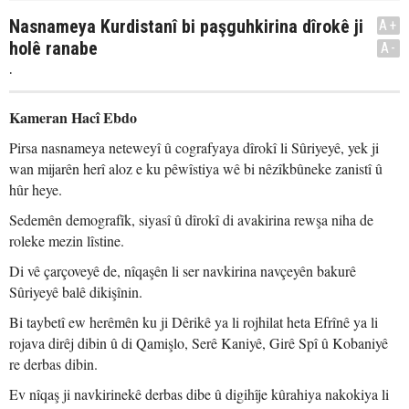
Nasnameya Kurdistanî bi paşguhkirina dîrokê ji
A+
holê ranabe
A-
.
Kameran Hacî Ebdo
Pirsa nasnameya neteweyî û cografyaya dîrokî li Sûriyeyê, yek ji
wan mijarên herî aloz e ku pêwîstiya wê bi nêzîkbûneke zanistî û
hûr heye.
Sedemên demografîk, siyasî û dîrokî di avakirina rewşa niha de
roleke mezin lîstine.
Di vê çarçoveyê de, nîqaşên li ser navkirina navçeyên bakurê
Sûriyeyê balê dikişînin.
Bi taybetî ew herêmên ku ji Dêrikê ya li rojhilat heta Efrînê ya li
rojava dirêj dibin û di Qamişlo, Serê Kaniyê, Girê Spî û Kobaniyê
re derbas dibin.
Ev nîqaş ji navkirinekê derbas dibe û digihîje kûrahiya nakokiya li