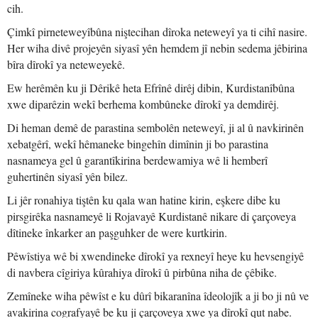
cih.
Çimkî pirneteweyîbûna niştecihan dîroka neteweyî ya ti cihî nasire.
Her wiha divê projeyên siyasî yên hemdem jî nebin sedema jêbirina
bîra dîrokî ya neteweyekê.
Ew herêmên ku ji Dêrikê heta Efrînê dirêj dibin, Kurdistanîbûna
xwe diparêzin wekî berhema kombûneke dîrokî ya demdirêj.
Di heman demê de parastina sembolên neteweyî, ji al û navkirinên
xebatgêrî, wekî hêmaneke bingehîn dimînin ji bo parastina
nasnameya gel û garantîkirina berdewamiya wê li hemberî
guhertinên siyasî yên bilez.
Li jêr ronahiya tiştên ku qala wan hatine kirin, eşkere dibe ku
pirsgirêka nasnameyê li Rojavayê Kurdistanê nikare di çarçoveya
dîtineke înkarker an paşguhker de were kurtkirin.
Pêwîstiya wê bi xwendineke dîrokî ya rexneyî heye ku hevsengiyê
di navbera cîgiriya kûrahiya dîrokî û pirbûna niha de çêbike.
Zemîneke wiha pêwîst e ku dûrî bikaranîna îdeolojîk a ji bo ji nû ve
avakirina cografyayê be ku ji çarçoveya xwe ya dîrokî qut nabe.