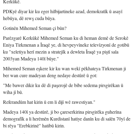
Kerkûkê.
PDKyê diyar kir ku eger hilbijartineke azad, demokratîk û asayî
hebûya, dê rewş cuda bûya.
Gotinên Mihemed Seman çi bûn?
Parêzgarê Kerkûkê Mihemed Seman ku di heman demê de Serokê
Eniya Tirkmenan a Îraqê ye, di hevpeyvîneke televîzyonî de gotibû
ku "xeletiya herî mezin a stratejîk a dewleta Îraqê ya piştî sala
2003yan Madeya 140î bûye."
Mihemed Seman eşkere kir ku wan wekî pêkhateya Tirkmenan ji
ber wan cure madeyan deng nedaye destûrê û got:
"Me bawer dikir ku dê di paşerojê de bibe sedema pirsgirêkan û
wiha jî bû.
Referandûm hat kirin û em li dijî wê rawestiyan."
Madeya 140î ya destûrê, ji bo çareserkirina pirsgirêka guherîna
demografîk a li herêmên Kurdistanî hatiye danîn ku di salên 70yî de
bi rêya "Erebkirinê" hatibû kirin.