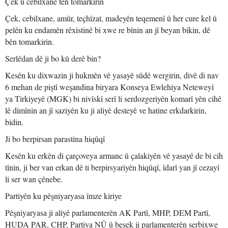
Çek û cebilxane tên tomarkirin
Çek, cebilxane, amûr, teçhîzat, madeyên teqemenî û her cure kel û
pelên ku endamên rêxistinê bi xwe re bînin an jî beyan bikin, dê
bên tomarkirin.
Serlêdan dê ji bo kû derê bin?
Kesên ku dixwazin ji hukmên vê yasayê sûdê wergirin, divê di nav
6 mehan de piştî weşandina biryara Konseya Ewlehiya Neteweyî
ya Tirkiyeyê (MGK) bi nivîskî serî li serdozgeriyên komarî yên cihê
lê dimînin an jî saziyên ku ji aliyê desteyê ve hatine erkdarkirin,
bidin.
Ji bo berpirsan parastina hiqûqî
Kesên ku erkên di çarçoveya armanc û çalakiyên vê yasayê de bi cih
tînin, ji ber van erkan dê ti berpirsyariyên hiqûqî, îdarî yan jî cezayî
li ser wan çênebe.
Partiyên ku pêşniyaryasa îmze kiriye
Pêşniyaryasa ji aliyê parlamenterên AK Partî, MHP, DEM Partî,
HUDA PAR, CHP, Partiya NÛ û beşek ji parlamenterên serbixwe