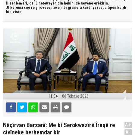
li ser bawerî, gel û neteweyên din hebin,
dê neyêne erêkirin.
JI kerema xwe re şîroveyên xwe jî bi
gramera kurdî
ya rast û
tîpên kurdî
binivîsin
11:04
06 Tebaxe 2026
Nêçîrvan Barzanî: Me bi Serokwezîrê Îraqê re
A+
civîneke berhemdar kir
A-