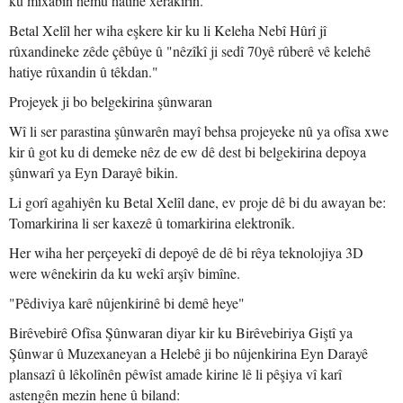
ku mixabin hemû hatine xerakirin."
Betal Xelîl her wiha eşkere kir ku li Keleha Nebî Hûrî jî
rûxandineke zêde çêbûye û "nêzîkî ji sedî 70yê rûberê vê kelehê
hatiye rûxandin û têkdan."
Projeyek ji bo belgekirina şûnwaran
Wî li ser parastina şûnwarên mayî behsa projeyeke nû ya ofîsa xwe
kir û got ku di demeke nêz de ew dê dest bi belgekirina depoya
şûnwarî ya Eyn Darayê bikin.
Li gorî agahiyên ku Betal Xelîl dane, ev proje dê bi du awayan be:
Tomarkirina li ser kaxezê û tomarkirina elektronîk.
Her wiha her perçeyekî di depoyê de dê bi rêya teknolojiya 3D
were wênekirin da ku wekî arşîv bimîne.
"Pêdiviya karê nûjenkirinê bi demê heye"
Birêvebirê Ofîsa Şûnwaran diyar kir ku Birêvebiriya Giştî ya
Şûnwar û Muzexaneyan a Helebê ji bo nûjenkirina Eyn Darayê
plansazî û lêkolînên pêwîst amade kirine lê li pêşiya vî karî
astengên mezin hene û biland: