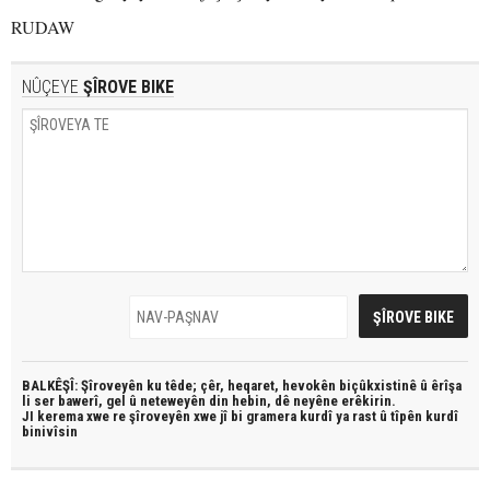
RUDAW
NÛÇEYE
ŞÎROVE BIKE
BALKÊŞÎ: Şîroveyên ku têde;
çêr, heqaret, hevokên biçûkxistinê û êrîşa
li ser bawerî, gel û neteweyên din hebin,
dê neyêne erêkirin.
JI kerema xwe re şîroveyên xwe jî bi
gramera kurdî
ya rast û
tîpên kurdî
binivîsin