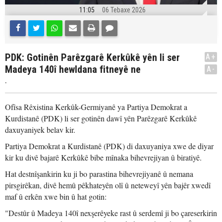
11:05
06 Tebaxe 2026
PDK: Gotinên Parêzgarê Kerkûkê yên li ser
A+
Madeya 140î hewldana fitneyê ne
A-
.
Ofîsa Rêxistina Kerkûk-Germiyanê ya Partiya Demokrat a
Kurdistanê (PDK) li ser gotinên dawî yên Parêzgarê Kerkûkê
daxuyaniyek belav kir.
Partiya Demokrat a Kurdistanê (PDK) di daxuyaniya xwe de diyar
kir ku divê bajarê Kerkûkê bibe mînaka bihevrejiyan û biratiyê.
Hat destnîşankirin ku ji bo parastina bihevrejiyanê û nemana
pirsgirêkan, divê hemû pêkhateyên olî û neteweyî yên bajêr xwedî
maf û erkên xwe bin û hat gotin:
"Destûr û Madeya 140î nexşerêyeke rast û serdemî ji bo çareserkirin