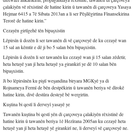
çalakiyên vê rêxistinê de hatine kirin û tawanên di çarçoveya Yasaya
Hejmar 6415 a 7ê Sibata 2013an a li ser Pêşîlêgirtina Fînansekirina
Terorê de hatine kirin.”
Cezayên girtîgehê tên bipaşxistin
Lêpirsîn û dozên li ser tawanên di vê çarçoveyê de ku cezayê wan
15 sal an kêmtir e dê ji bo 5 salan bên bipaşxistin.
Lêpirsîn û dozên li ser tawanên ku cezayê wan ji 15 salan zêdetir,
heta hetayê yan jî heta hetayê ya girankirî ye dê 10 salan bên
bipaşxistin.
Ji bo lêpirsînên ku piştî weşandina biryara MGKyê ya di
Rojnameya Fermî de bên destpêkirin û tawanên beriya vê dîrokê
hatine kirin, divê destûra desteyê bê wergirtin.
Kuştina bi qestî li derveyî yasayê ye
Tawanên kuştina bi qestî yên di çarçoveya çalakiyên rêxistinê de
hatine kirin û tawanên beriya 1ê Hezîrana 2005an ku cezayê heta
hetayê yan jî heta hetayê yê girankirî ne, li derveyî vê çarçoveyê ne.