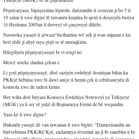
Pêşniyaryasa, bipaşxistina lêpirsîn, darizandin û cezayan ji bo 5 û
10 salan li xwe digire lê tawanên kuştina bi qestî û dosyeyên beriya
1ê Hezîrana 2005an li derveyî vê çarçoveyê dihêle.
Naveroka yasayê û şêwazê bicihanîna wê yek ji wan mijaran e ku
herî zêde ji aliyê raya giştî ve tê meraqkirin.
Hûrgiliyên pêşniyaryasayê bi vî rengî ne:
Mercê sereke danîna çekan e
Li gorî pêşniyaryasayê, divê saziyên ewlehiyê destnîşan bikin ku
PKKyê hebûna xwe bi dawî aniye û hemû çek û cebilxaneyên di
kontrola xwe de radest kirine.
Her wiha divê biryara Konseya Ewlehiya Neteweyî ya Tirkiyeyê
(MGK) ya li ser vê yekê di Rojnameya Fermî de bê weşandin.
Yasa kê li xwe digire?
Hukmên yasayê dê van tawanan li xwe bigire: “Damezirandin an
birêvebirina PKK/KCKyê, endamtiya rêxistinê an jî bi zanebûn û bi
dilxwazî alîkarîkirin, propagandaya rêxistinê, tawanên di çarçoveya