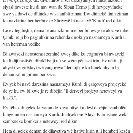
siyasî raweste ku di nav wan de Sîpan Hemo jî di hevpeyvîneke
xwe ya dawî de dîtineke wisa anîbû ziman.Ew dîtinekê tînin ziman
ku navkirina her herêmeke Sûriyeyê bi nasnavê 'Kurdî' red dikin.
Lê ev têgihîştin, dema tê analîzkirin me ber bi rewşeke aloz ve dibe.
Çimkî rê ji bo paşguhkirina rehenda dîrokî ya nasnameya Kurdî li
van herêman vedike.
Bi awayekî nerasterast zemînê xweş dike ku cografya bi awayekî
ku li dijî rastiyên dîrokî be ji nû ve were pênasekirin. Ev nêrîn, ji
aliyekî ve girêdayî wê çarçoveya îdeolojîk e ku hinek aliyan bi
dehan sal in girtine ber xwe.
Ev yek bi navê darestina nasnameya Kurdî di çarçoveya projeyekê
de ye ku ew bi xwe jê re dibêjin "li derveyî projeya neteweyî ya
klasîk".
Ev rêbaz di gelek kiryaran de xuya bûye ku dest davêjin sembolên
bingehîn ên nasnameya Kurdî. Ji aliyekî ve Alaya Kurdistanê wekî
semboleke komker a neteweyî red dikin.
Heta di gelek deman de dijayetiya wê hatiye kirin û li hemberî kesên