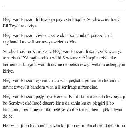
.
Nêçîrvan Barzanî li Bexdaya paytexta Îraqê bi Serokwezîrê Îraqê
Elî Zeydî re civiya.
Nêçîrvan Barzanî civîna xwe wekî "berhemdar" pênase kir û
ragihand ku ew li ser rewşa welêt axivîne.
Serokê Herêma Kurdistanê Nêçîrvan Barzanî li ser hesabê xwe yê
tora civakî Xê ragihand ku wî bi Serokwezîrê Îraqê re civîneke
berhemdar kiriye û wan di civînê de behsa rewşa welat û astengiyan
kiriye.
Nêçîrvan Barzanî eşkere kir ku wan pêşhat û guherînên herêmî û
navneteweyî û bandora wan a li ser Îraqê nirxandine.
Nêçîrvan Barzanî piştgiriya Herêma Kurdistanê û xebata hevbeş a ji
bo Serokwezîrê Îraqê ducare kir û da zanîn ku ev piştgirî ji bo
bicihanîna bernameya hikûmetê ye ku di xizmeta hemû pêkhateyan
de be.
Her wiha ji bo bicihanîna sozên ku ji bo reformên aborî, dabînkirina