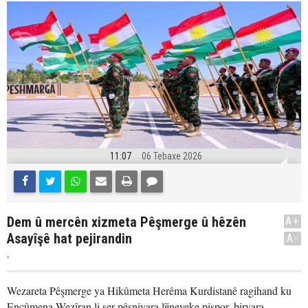
11:07
06 Tebaxe 2026
Dem û mercên xizmeta Pêşmerge û hêzên
A+
Asayîşê hat pejirandin
A-
.
Wezareta Pêşmerge ya Hikûmeta Herêma Kurdistanê ragihand ku
Encûmena Wezîran li ser pêşniyara lîjneyeke pispor, biryara