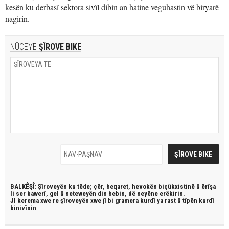
kesên ku derbasî sektora sivîl dibin an hatine veguhastin vê biryarê
nagirin.
NÛÇEYE
ŞÎROVE BIKE
BALKÊŞÎ: Şîroveyên ku têde;
çêr, heqaret, hevokên biçûkxistinê û êrîşa
li ser bawerî, gel û neteweyên din hebin,
dê neyêne erêkirin.
JI kerema xwe re şîroveyên xwe jî bi
gramera kurdî
ya rast û
tîpên kurdî
binivîsin