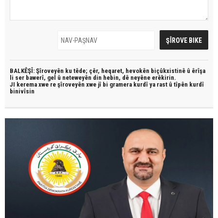
BALKÊŞÎ: Şîroveyên ku têde;
çêr, heqaret, hevokên biçûkxistinê û êrîşa
li ser bawerî, gel û neteweyên din hebin,
dê neyêne erêkirin.
JI kerema xwe re şîroveyên xwe jî bi
gramera kurdî
ya rast û
tîpên kurdî
binivîsin