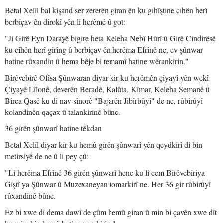
Betal Xelîl bal kişand ser zererên giran ên ku gihîştine cihên herî
berbiçav ên dîrokî yên li herêmê û got:
"Ji Girê Eyn Darayê bigire heta Keleha Nebî Hûrî û Girê Cindirêsê
ku cihên herî girîng û berbiçav ên herêma Efrînê ne, ev şûnwar
hatine rûxandin û hema bêje bi temamî hatine wêrankirin."
Birêvebirê Ofîsa Şûnwaran diyar kir ku herêmên çiyayî yên wekî
Çiyayê Lîlonê, deverên Beradê, Kalûta, Kîmar, Keleha Semanê û
Birca Qasê ku di nav sînorê "Bajarên Jibîrbûyî" de ne, rûbirûyî
kolandinên qaçax û talankirinê bûne.
36 girên şûnwarî hatine têkdan
Betal Xelîl diyar kir ku hemû girên şûnwarî yên qeydkirî di bin
metirsiyê de ne û li pey çû:
"Li herêma Efrînê 36 girên şûnwarî hene ku li cem Birêvebiriya
Giştî ya Şûnwar û Muzexaneyan tomarkirî ne. Her 36 gir rûbirûyî
rûxandinê bûne.
Ez bi xwe di dema dawî de çûm hemû giran û min bi çavên xwe dît