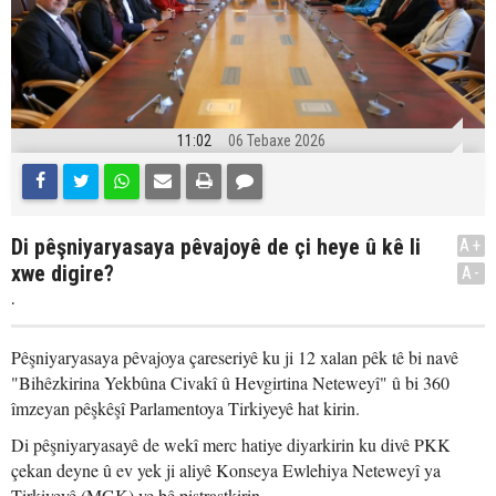
11:02
06 Tebaxe 2026
Di pêşniyaryasaya pêvajoyê de çi heye û kê li
A+
xwe digire?
A-
.
Pêşniyaryasaya pêvajoya çareseriyê ku ji 12 xalan pêk tê bi navê
"Bihêzkirina Yekbûna Civakî û Hevgirtina Neteweyî" û bi 360
îmzeyan pêşkêşî Parlamentoya Tirkiyeyê hat kirin.
Di pêşniyaryasayê de wekî merc hatiye diyarkirin ku divê PKK
çekan deyne û ev yek ji aliyê Konseya Ewlehiya Neteweyî ya
Tirkiyeyê (MGK) ve bê piştrastkirin.