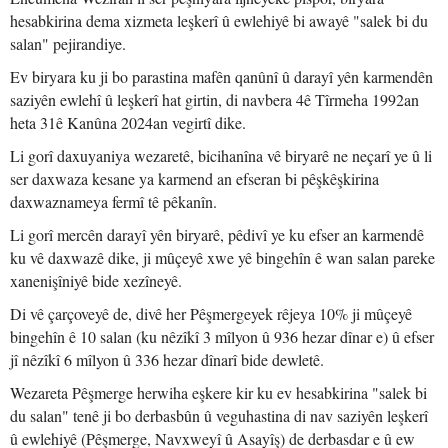
hesabkirina dema xizmeta leşkerî û ewlehiyê bi awayê "salek bi du
salan" pejirandiye.
Ev biryara ku ji bo parastina mafên qanûnî û darayî yên karmendên
saziyên ewlehî û leşkerî hat girtin, di navbera 4ê Tîrmeha 1992an
heta 31ê Kanûna 2024an vegirtî dike.
Li gorî daxuyaniya wezaretê, bicihanîna vê biryarê ne neçarî ye û li
ser daxwaza kesane ya karmend an efseran bi pêşkêşkirina
daxwaznameya fermî tê pêkanîn.
Li gorî mercên darayî yên biryarê, pêdivî ye ku efser an karmendê
ku vê daxwazê dike, ji mûçeyê xwe yê bingehîn ê wan salan pareke
xanenişîniyê bide xezîneyê.
Di vê çarçoveyê de, divê her Pêşmergeyek rêjeya 10% ji mûçeyê
bingehîn ê 10 salan (ku nêzîkî 3 mîlyon û 936 hezar dînar e) û efser
jî nêzîkî 6 mîlyon û 336 hezar dînarî bide dewletê.
Wezareta Pêşmerge herwiha eşkere kir ku ev hesabkirina "salek bi
du salan" tenê ji bo derbasbûn û veguhastina di nav saziyên leşkerî
û ewlehiyê (Pêşmerge, Navxweyî û Asayîş) de derbasdar e û ew