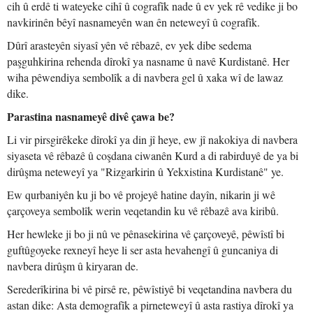
cih û erdê ti wateyeke cihî û cografîk nade û ev yek rê vedike ji bo
navkirinên bêyî nasnameyên wan ên neteweyî û cografîk.
Dûrî arasteyên siyasî yên vê rêbazê, ev yek dibe sedema
paşguhkirina rehenda dîrokî ya nasname û navê Kurdistanê. Her
wiha pêwendiya sembolîk a di navbera gel û xaka wî de lawaz
dike.
Parastina nasnameyê divê çawa be?
Li vir pirsgirêkeke dîrokî ya din jî heye, ew jî nakokiya di navbera
siyaseta vê rêbazê û coşdana ciwanên Kurd a di rabirduyê de ya bi
dirûşma neteweyî ya "Rizgarkirin û Yekxistina Kurdistanê" ye.
Ew qurbaniyên ku ji bo vê projeyê hatine dayîn, nikarin ji wê
çarçoveya sembolîk werin veqetandin ku vê rêbazê ava kiribû.
Her hewleke ji bo ji nû ve pênasekirina vê çarçoveyê, pêwîstî bi
guftûgoyeke rexneyî heye li ser asta hevahengî û guncaniya di
navbera dirûşm û kiryaran de.
Serederîkirina bi vê pirsê re, pêwîstiyê bi veqetandina navbera du
astan dike: Asta demografîk a pirneteweyî û asta rastiya dîrokî ya