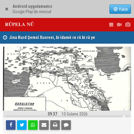
Android uygulamamız
Yükle
Google Play'de mevcut
hat
Jina Kurd Şemsî Xusrevi, bi îdamê re rû bi rû ye
PDK: Gotin
hewldana f
09:37
10 Gulane 2026