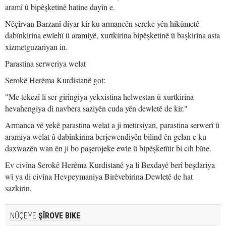
aramî û bipêşketinê hatine dayîn e.
Nêçîrvan Barzanî diyar kir ku armancên sereke yên hikûmetê
dabînkirina ewlehî û aramiyê, xurtkirina bipêşketinê û başkirina asta
xizmetguzariyan in.
Parastina serweriya welat
Serokê Herêma Kurdistanê got:
"Me tekezî li ser girîngiya yekxistina helwestan û xurtkirina
hevahengiya di navbera saziyên cuda yên dewletê de kir."
Armanca vê yekê parastina welat a ji metirsiyan, parastina serwerî û
aramiya welat û dabînkirina berjewendiyên bilind ên gelan e ku
daxwazên wan ên ji bo paşerojeke ewle û bipêşketîtir bi cih bîne.
Ev civîna Serokê Herêma Kurdistanê ya li Bexdayê berî beşdariya
wî ya di civîna Hevpeymaniya Birêvebirina Dewletê de hat
sazkirin.
NÛÇEYE
ŞÎROVE BIKE