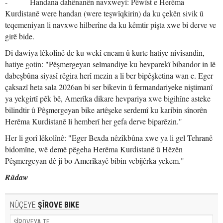
- Handana dahênanên navxweyî: Pêwîst e Herêma
Kurdistanê were handan (were teşwîqkirin) da ku çekên sivik û
teqemeniyan li navxwe hilberîne da ku kêmtir pişta xwe bi derve ve
girê bide.
Di dawiya lêkolînê de ku wekî encam û kurte hatiye nivîsandin,
hatiye gotin: "Pêşmergeyan selmandiye ku hevparekî bibandor in lê
dabeşbûna siyasî rêgira herî mezin a li ber bipêşketina wan e. Eger
çaksazî heta sala 2026an bi ser bikevin û fermandariyeke niştimanî
ya yekgirtî pêk bê, Amerîka dikare hevpariya xwe bigihîne asteke
bilindtir û Pêşmergeyan bike artêşeke serdemî ku karibin sînorên
Herêma Kurdistanê li hemberî her gefa derve biparêzin."
Her li gorî lêkolînê: "Eger Bexda nêzîkbûna xwe ya li gel Tehranê
bidomîne, wê demê pêgeha Herêma Kurdistanê û Hêzên
Pêşmergeyan dê ji bo Amerîkayê bibin vebijêrka yekem."
Rûdaw
NÛÇEYE
ŞÎROVE BIKE