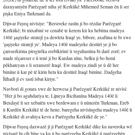
daxuyaniyên Parêzgarê niha yê Kerkûkê Mihemed Seman ên li ser
pişka Eniya Turkmanî da.
Dijwar Fayeq nivîsiye: "Bersiveke rastîn ji bo rêzdar Parêzgarê
Kerkûkê; bi mixabinî ve cenabê te kerem kir ku hebûna madeya
140ê şaşiyeke stratejî ya dewleta Iraqê ye, bibore, axaftina te bi xwe
'şaşiyeke stratejî ye'. Madeya 140ê madeyeke destûrî ye ji bo
çareserkirina pirsgirêka erebîkirinê û veguhastina bi darê zorê; ev
made rêçareser e û tenê ji bo Kurdan nîne, belku ji bo hemî
pêkhateyan e li seranserê Iraqê. Ew madeya zindî ye û dê her
bimîne û kar pê tê kirin heta ku destûrê Iraqê bimîne. Dadgeha
Îtîhadî jî ev rastî îsbat kiriye."
Navborî di gotara xwe de herwesa ji Parêzgarê Kerkûkê re nivîsî:
"Her ji bo agahdariya te, Lijneya Bicihanîna Madeya 140ê li
Bexdayê li ser xebatên xwe berdewam e û nûnerên Turkman, Ereb
û Kurdên Kerkûkê tê de hene; baregeha nivîsîngeha madeya 140ê li
Kerkûkê di avahiya kevn a Parêzgeha Kerkûkê de ye."
Dijwar Fayeq daxwazê jî ji Parêzgarê Kerkûkê dike ku naveroka wê
nivîsarê bi cih bîne ya ku ji bo parêzgeha Kerkûkê û parêzgehên