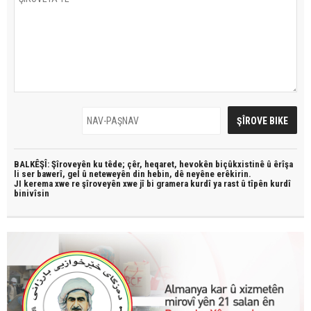
BALKÊŞÎ: Şîroveyên ku têde;
çêr, heqaret, hevokên biçûkxistinê û êrîşa
li ser bawerî, gel û neteweyên din hebin,
dê neyêne erêkirin.
JI kerema xwe re şîroveyên xwe jî bi
gramera kurdî
ya rast û
tîpên kurdî
binivîsin