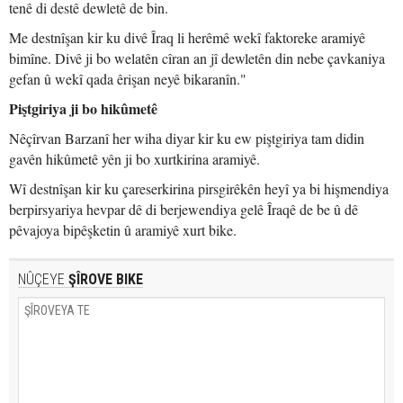
tenê di destê dewletê de bin.
Me destnîşan kir ku divê Îraq li herêmê wekî faktoreke aramiyê
bimîne. Divê ji bo welatên cîran an jî dewletên din nebe çavkaniya
gefan û wekî qada êrişan neyê bikaranîn."
Piştgiriya ji bo hikûmetê
Nêçîrvan Barzanî her wiha diyar kir ku ew piştgiriya tam didin
gavên hikûmetê yên ji bo xurtkirina aramiyê.
Wî destnîşan kir ku çareserkirina pirsgirêkên heyî ya bi hişmendiya
berpirsyariya hevpar dê di berjewendiya gelê Îraqê de be û dê
pêvajoya bipêşketin û aramiyê xurt bike.
NÛÇEYE
ŞÎROVE BIKE