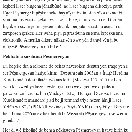
leşkerî li ser bingeha jêhatîbûnê, ne li ser bingeha dilsoziya partîtî.
Eger Pêşmerge bipêşketineke baş nîşan bidin, Amerîka dikare bi
şandina rasterast a çekan wan xelat bike, di nav wan de: Dronên
biçûk ên sîxuriyê, mûşekên antîtank, pergala parastina asmanî û
zirxpoşên şerker. Her wiha piştî piştrastbûna sîstema bipêşxistina
elektronîk, Amerîka dikare alîkariyên xwe yên darayî yên ji bo
mûçeyê Pêşmergeyan nû bike."
Pêkhate û sazîbûna Pêşmergeyan
Di beşeke din a lêkolînê de behsa naverokên destûrî yên Îraqê yên li
ser Pêşmergeyan hatiye kirin: "Destûra sala 2005an a Îraqê Herêma
Kurdistanê û desthilatên wê nas kirin (Madeya 117an) û maf da
wan ku xwediyê hêzên ewlehiya navxweyî yên wekî polîs û
parêzvanên herêmê bin (Madeya 121ê). Her çend Serokê Herêma
Kurdistanê fermandarê giştî be jî fermandariya hêzan hîn jî li ser
Yekîneya 80yî (PDK) û Yekîneya 70yî (YNK) dabeş bûye. Biryar e
heta Îlona 2026an ev hêz hemû bi Wezareta Pêşmergeyan ve werin
girêdan."
Her di wê lêkolînê de behsa pêkhateya Pêşmergeyan hatiye kirin ku