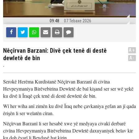
09:48
07 Tebaxe 2026
Nêçîrvan Barzanî: Divê çek tenê di destê
A+
dewletê de bin
A-
.
Serokê Herêma Kurdistanê Nêçîrvan Barzanî di civîna
Hevpeymaniya Birêvebirina Dewletê de bal kişand ser ser wê yekê
ku divê li Îraqê çek tenê di destê dewletê de bin.
Wî her wiha anî zimên ku divê Îraq nebe çavkaniya gefan an jî qada
êrişên li ser welatên cîran.
Nêçîrvan Barzanî li ser hesabê xwe yê medyaya civakî derbarê
civîna Hevpeymaniya Birêvebirina Dewletê daxuyaniyek belav kir
ku doh êvarî li Bexdayê hat kirin.