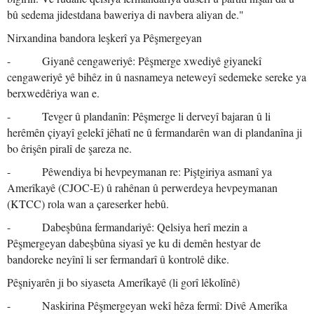
bû sedema jidestdana baweriya di navbera aliyan de."
Nirxandina bandora leşkerî ya Pêşmergeyan
- Giyanê cengaweriyê: Pêşmerge xwediyê giyanekî
cengaweriyê yê bihêz in û nasnameya neteweyî sedemeke sereke ya
berxwedêriya wan e.
- Tevger û plandanîn: Pêşmerge li derveyî bajaran û li
herêmên çiyayî gelekî jêhatî ne û fermandarên wan di plandanîna ji
bo êrişên piralî de şareza ne.
- Pêwendiya bi hevpeymanan re: Piştgiriya asmanî ya
Amerîkayê (CJOC-E) û rahênan û perwerdeya hevpeymanan
(KTCC) rola wan a çareserker hebû.
- Dabeşbûna fermandariyê: Qelsiya herî mezin a
Pêşmergeyan dabeşbûna siyasî ye ku di demên hestyar de
bandoreke neyînî li ser fermandarî û kontrolê dike.
Pêşniyarên ji bo siyaseta Amerîkayê (li gorî lêkolînê)
- Naskirina Pêşmergeyan wekî hêza fermî: Divê Amerîka