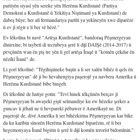
partiyên siyasî yên sereke yên Herêma Kurdistanê (Partiya
Demokrat a Kurdistanê û Yekîtiya Niştimanî ya Kurdistanê) de
dabeş bûye; her alî fermandariya partîtî ya yekîneyên xwe diparêze
û ev jî rêgir e li ber vê hêzê."
Ev lêkolîna bi navê "Artêşa Kurdistanê", bandoraq Pêşmergeyan
dinirxîne, bi taybetî di tecrubeya şerê li dijî DAIŞê (2014-2017) û
pevçûnên wan ên piş tre yên li gel artêşa Îraqê û "komên çekdar ên
nêzîkî Îranê" de.
Li gorî lêkolînê: "Têgihiştineke baştir a li ser xalên bihêz û qels ên
Pêşmergeyan" dê ji bo hevahengiya paşerojê ya navbera Amerîka û
Herêma Kurdistanê bibe bingeh.
Di lêkolînê de hatiye gotin: "Tevî hinek têkçûnên berçav jî
Pêşmergeyan bi awayekî giştî selmandiye ku ew hêzeke şerker a
guncav û jêhatî ne û hevparekî pêbawer ê Amerîkayê ne. Di
paşerojê de, divê Amerîka li ser bihêzkirina Pêşmergeyan kar bike
da ku karibin sînorên Herêma Kurdistanê biparêzin, rê li ber
hegemonyaya Îranê bigirin û şerê li dijî komên terorîst bidomînin."