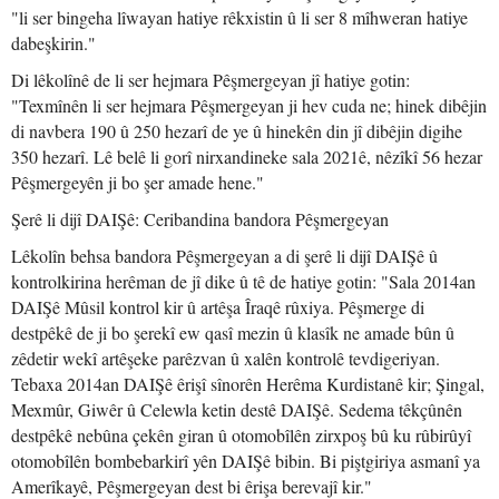
"li ser bingeha lîwayan hatiye rêkxistin û li ser 8 mîhweran hatiye
dabeşkirin."
Di lêkolînê de li ser hejmara Pêşmergeyan jî hatiye gotin:
"Texmînên li ser hejmara Pêşmergeyan ji hev cuda ne; hinek dibêjin
di navbera 190 û 250 hezarî de ye û hinekên din jî dibêjin digihe
350 hezarî. Lê belê li gorî nirxandineke sala 2021ê, nêzîkî 56 hezar
Pêşmergeyên ji bo şer amade hene."
Şerê li dijî DAIŞê: Ceribandina bandora Pêşmergeyan
Lêkolîn behsa bandora Pêşmergeyan a di şerê li dijî DAIŞê û
kontrolkirina herêman de jî dike û tê de hatiye gotin: "Sala 2014an
DAIŞê Mûsil kontrol kir û artêşa Îraqê rûxiya. Pêşmerge di
destpêkê de ji bo şerekî ew qasî mezin û klasîk ne amade bûn û
zêdetir wekî artêşeke parêzvan û xalên kontrolê tevdigeriyan.
Tebaxa 2014an DAIŞê êrişî sînorên Herêma Kurdistanê kir; Şingal,
Mexmûr, Giwêr û Celewla ketin destê DAIŞê. Sedema têkçûnên
destpêkê nebûna çekên giran û otomobîlên zirxpoş bû ku rûbirûyî
otomobîlên bombebarkirî yên DAIŞê bibin. Bi piştgiriya asmanî ya
Amerîkayê, Pêşmergeyan dest bi êrişa berevajî kir."