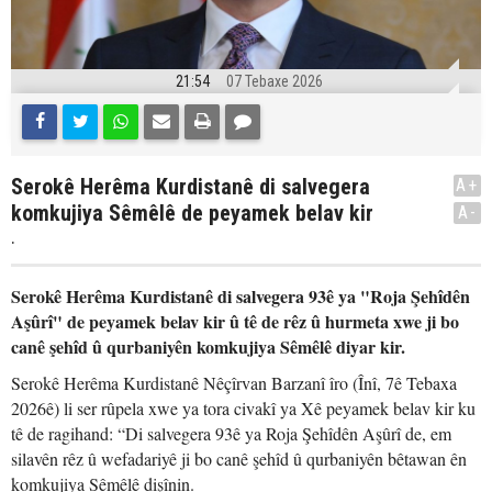
21:54
07 Tebaxe 2026
Serokê Herêma Kurdistanê di salvegera
A+
komkujiya Sêmêlê de peyamek belav kir
A-
.
Serokê Herêma Kurdistanê di salvegera 93ê ya "Roja Şehîdên
Aşûrî" de peyamek belav kir û tê de rêz û hurmeta xwe ji bo
canê şehîd û qurbaniyên komkujiya Sêmêlê diyar kir.
Serokê Herêma Kurdistanê Nêçîrvan Barzanî îro (Înî, 7ê Tebaxa
2026ê) li ser rûpela xwe ya tora civakî ya Xê peyamek belav kir ku
tê de ragihand: “Di salvegera 93ê ya Roja Şehîdên Aşûrî de, em
silavên rêz û wefadariyê ji bo canê şehîd û qurbaniyên bêtawan ên
komkujiya Sêmêlê dişînin.