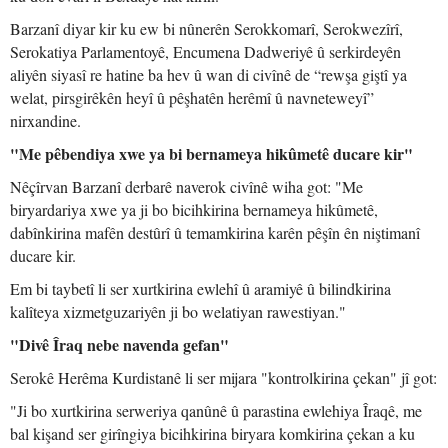
Barzanî diyar kir ku ew bi nûnerên Serokkomarî, Serokwezîrî,
Serokatiya Parlamentoyê, Encumena Dadweriyê û serkirdeyên
aliyên siyasî re hatine ba hev û wan di civînê de “rewşa giştî ya
welat, pirsgirêkên heyî û pêşhatên herêmî û navneteweyî”
nirxandine.
"Me pêbendiya xwe ya bi bernameya hikûmetê ducare kir"
Nêçîrvan Barzanî derbarê naverok civînê wiha got: "Me
biryardariya xwe ya ji bo bicihkirina bernameya hikûmetê,
dabînkirina mafên destûrî û temamkirina karên pêşîn ên niştimanî
ducare kir.
Em bi taybetî li ser xurtkirina ewlehî û aramiyê û bilindkirina
kalîteya xizmetguzariyên ji bo welatiyan rawestiyan."
"Divê Îraq nebe navenda gefan"
Serokê Herêma Kurdistanê li ser mijara "kontrolkirina çekan" jî got:
"Ji bo xurtkirina serweriya qanûnê û parastina ewlehiya Îraqê, me
bal kişand ser girîngiya bicihkirina biryara komkirina çekan a ku