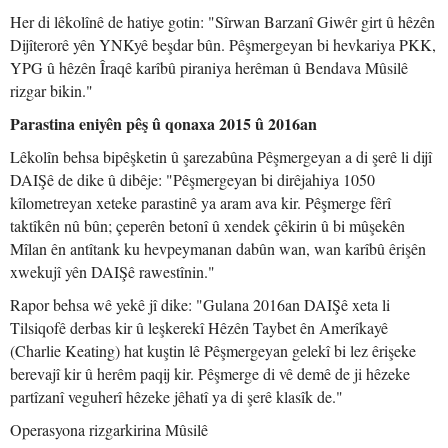
Her di lêkolînê de hatiye gotin: "Sîrwan Barzanî Giwêr girt û hêzên
Dijîterorê yên YNKyê beşdar bûn. Pêşmergeyan bi hevkariya PKK,
YPG û hêzên Îraqê karîbû piraniya herêman û Bendava Mûsilê
rizgar bikin."
Parastina eniyên pêş û qonaxa 2015 û 2016an
Lêkolîn behsa bipêşketin û şarezabûna Pêşmergeyan a di şerê li dijî
DAIŞê de dike û dibêje: "Pêşmergeyan bi dirêjahiya 1050
kîlometreyan xeteke parastinê ya aram ava kir. Pêşmerge fêrî
taktîkên nû bûn; çeperên betonî û xendek çêkirin û bi mûşekên
Mîlan ên antîtank ku hevpeymanan dabûn wan, wan karîbû êrişên
xwekujî yên DAIŞê rawestînin."
Rapor behsa wê yekê jî dike: "Gulana 2016an DAIŞê xeta li
Tilsiqofê derbas kir û leşkerekî Hêzên Taybet ên Amerîkayê
(Charlie Keating) hat kuştin lê Pêşmergeyan gelekî bi lez êrişeke
berevajî kir û herêm paqij kir. Pêşmerge di vê demê de ji hêzeke
partîzanî veguherî hêzeke jêhatî ya di şerê klasîk de."
Operasyona rizgarkirina Mûsilê