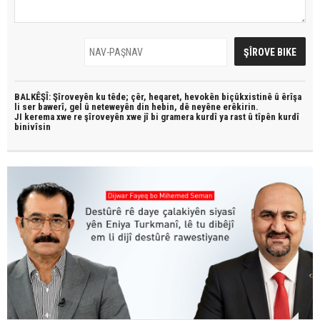
BALKÊŞÎ: Şîroveyên ku têde;
çêr, heqaret, hevokên biçûkxistinê û êrîşa
li ser bawerî, gel û neteweyên din hebin,
dê neyêne erêkirin.
JI kerema xwe re şîroveyên xwe jî bi
gramera kurdî
ya rast û
tîpên kurdî
binivîsin