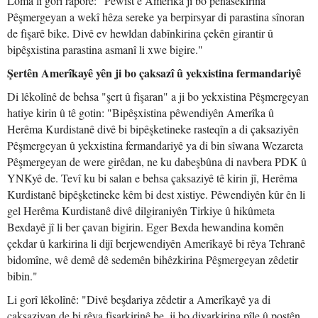
Loma li gorî raporê: "Pêwîst e Amerîka ji bo pênasekirina
Pêşmergeyan a wekî hêza sereke ya berpirsyar di parastina sînoran
de fişarê bike. Divê ev hewldan dabînkirina çekên girantir û
bipêşxistina parastina asmanî li xwe bigire."
Şertên Amerîkayê yên ji bo çaksazî û yekxistina fermandariyê
Di lêkolînê de behsa "şert û fişaran" a ji bo yekxistina Pêşmergeyan
hatiye kirin û tê gotin: "Bipêşxistina pêwendiyên Amerîka û
Herêma Kurdistanê divê bi bipêşketineke rasteqîn a di çaksaziyên
Pêşmergeyan û yekxistina fermandariyê ya di bin sîwana Wezareta
Pêşmergeyan de were girêdan, ne ku dabeşbûna di navbera PDK û
YNKyê de. Tevî ku bi salan e behsa çaksaziyê tê kirin jî, Herêma
Kurdistanê bipêşketineke kêm bi dest xistiye. Pêwendiyên kûr ên li
gel Herêma Kurdistanê divê dilgiraniyên Tirkiye û hikûmeta
Bexdayê jî li ber çavan bigirin. Eger Bexda hewandina komên
çekdar û karkirina li dijî berjewendiyên Amerîkayê bi rêya Tehranê
bidomîne, wê demê dê sedemên bihêzkirina Pêşmergeyan zêdetir
bibin."
Li gorî lêkolînê: "Divê beşdariya zêdetir a Amerîkayê ya di
çaksaziyan de bi rêya fişarkirinê be, ji bo diyarkirina pîle û postên