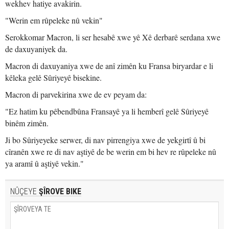
wekhev hatiye avakirin.
"Werin em rûpeleke nû vekin"
Serokkomar Macron, li ser hesabê xwe yê Xê derbarê serdana xwe
de daxuyaniyek da.
Macron di daxuyaniya xwe de anî zimên ku Fransa biryardar e li
kêleka gelê Sûriyeyê bisekine.
Macron di parvekirina xwe de ev peyam da:
"Ez hatim ku pêbendbûna Fransayê ya li hemberî gelê Sûriyeyê
binêm zimên.
Ji bo Sûriyeyeke serwer, di nav pirrengiya xwe de yekgirtî û bi
cîranên xwe re di nav aştiyê de be werin em bi hev re rûpeleke nû
ya aramî û aştiyê vekin."
NÛÇEYE
ŞÎROVE BIKE