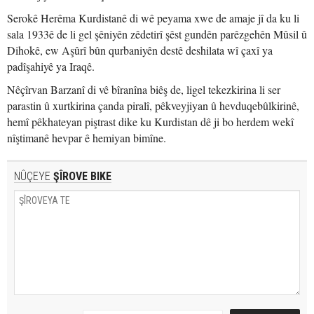
Serokê Herêma Kurdistanê di wê peyama xwe de amaje jî da ku li
sala 1933ê de li gel şêniyên zêdetirî şêst gundên parêzgehên Mûsil û
Dihokê, ew Aşûrî bûn qurbaniyên destê deshilata wî çaxî ya
padîşahiyê ya Iraqê.
Nêçîrvan Barzanî di vê bîranîna biêş de, ligel tekezkirina li ser
parastin û xurtkirina çanda piralî, pêkveyjiyan û hevduqebûlkirinê,
hemî pêkhateyan piştrast dike ku Kurdistan dê ji bo herdem wekî
nîştimanê hevpar ê hemiyan bimîne.
NÛÇEYE
ŞÎROVE BIKE