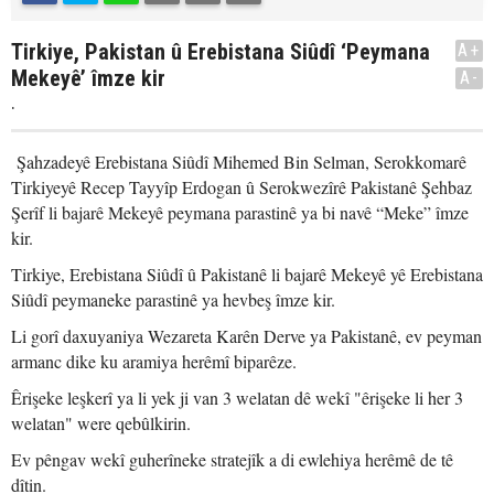
Tirkiye, Pakistan û Erebistana Siûdî ‘Peymana
A+
Mekeyê’ îmze kir
A-
.
Şahzadeyê Erebistana Siûdî Mihemed Bin Selman, Serokkomarê
Tirkiyeyê Recep Tayyîp Erdogan û Serokwezîrê Pakistanê Şehbaz
Şerîf li bajarê Mekeyê peymana parastinê ya bi navê “Meke” îmze
kir.
Tirkiye, Erebistana Siûdî û Pakistanê li bajarê Mekeyê yê Erebistana
Siûdî peymaneke parastinê ya hevbeş îmze kir.
Li gorî daxuyaniya Wezareta Karên Derve ya Pakistanê, ev peyman
armanc dike ku aramiya herêmî biparêze.
Êrişeke leşkerî ya li yek ji van 3 welatan dê wekî "êrişeke li her 3
welatan" were qebûlkirin.
Ev pêngav wekî guherîneke stratejîk a di ewlehiya herêmê de tê
dîtin.