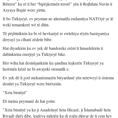
Bêteror" ku rê li ber “bipêşketinên terorê” yên li Rojhilata Navîn û
Asyaya Başûr were girtin.
Ji bo Tirkiyeyê, ev peyman ne alternatîfa endamtiya NATOyê ye lê
wekî temamkerê wê tê dîtin.
Tê pêşbînîkirin ku bi vê hevkariyê re ewlehiya rêyên bazirganiya
deryayî ya cîhanî zêdetir bibe.
Hat diyarkirin ku ev yek dê bandoreke erênî li hinardekirin û
dabînkirina enerjiyê ya Tirkiyeyê bike.
Her wiha hat destnîşankirin ku şandina leşkerên Tirkiyeyê ya
herêmên krîzê ne bi awayekî otomatîk e.
Ev yek dê li gorî mekanîzmayên biryardanê yên neteweyî û sîstema
destûrî ya Tirkiyeyê were birêxistin.
"Xeta biratiyê"
Di metna peymanê de hat gotin:
"Xeta biratiyê ya ku ji Anadoluyê heta Hîcazê, ji Îslamabadê heta
Riyadê dirêj dibe, îradeya miletên ku di rojên dijwar de li cem hev