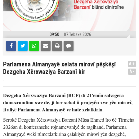
09:50
07 Tebaxe 2026
Parlamena Almanyayê xelata mirovî pêşkêşî
A+
Dezgeha Xêrxwaziya Barzanî kir
A-
.
Dezgeha Xêrxwaziya Barzanî (BCF) di 21’emîn salvegera
damezrandina xwe de, ji ber xebat û projeyên xwe yên mirovî,
ji aliyê Parlamena Almanyayê ve hate xelatkirin.
Serokê Dezgeha Xêrxwaziya Barzanî Mûsa Ehmed îro 6ê Tîrmeha
2026an di konferanseke rojnamevaniyê de ragihand, Parlamena
Almanyayê wekî rûmetdarkirina çalakiyên mirovî yên dezgehê,