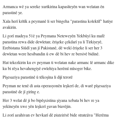
Armanca wê ya sereke xurtkirina kapasîteyên wan welatan ên
parastinê ye.
Xala herî krîtîk a peymanê li ser bingeha "parastina kolektîf" hatiye
avakirin.
Li gorî madeya 51ê ya Peymana Neteweyên Yekbûyî ku mafê
parastina rewa dide dewletan; êrişeke çekdarî ya li Tirkiyeyê,
Erebistana Siûdî yan jî Pakistanê, dê wekî êrişeke li ser her 3
dewletan were hesibandin û ew dê bi hev re bersivê bidinê.
Hat tekezkirin ku ev peyman ti welatan nake armanc lê armanc dike
ku bi rêya hevahengiyê ewlehiya herêmî mîsoger bike.
Pîşesaziya parastinê û têkoşîna li dijî terorê
Peyman ne tenê di asta operasyonên leşkerî de, di warê pîşesaziya
parastinê de jî girîng e.
Her 3 welat dê ji bo bipêşxistina şiyana xebata bi hev re ya
yekîneyên xwe yên leşkerî gavan biavêjin.
Li gorî agahiyan ev hevkarî dê piştgiriyê bide stratejiya "Herêma