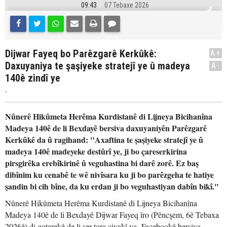
09:43
07 Tebaxe 2026
Dijwar Fayeq bo Parêzgarê Kerkûkê:
A+
Daxuyaniya te şaşiyeke stratejî ye û madeya
A-
140ê zindî ye
.
Nûnerê Hikûmeta Herêma Kurdistanê di Lijneya Bicihanîna
Madeya 140ê de li Bexdayê bersiva daxuyaniyên Parêzgarê
Kerkûkê da û ragihand: "Axaftina te şaşiyeke stratejî ye û
madeya 140ê madeyeke destûrî ye, ji bo çareserkirina
pirsgirêka erebîkirinê û veguhastina bi darê zorê. Ez baş
dibînim ku cenabê te wê nivîsara ku ji bo parêzgeha te hatiye
şandin bi cih bîne, da ku erdan ji bo veguhastiyan dabîn bikî."
Nûnerê Hikûmeta Herêma Kurdistanê di Lijneya Bicihanîna
Madeya 140ê de li Bexdayê Dijwar Fayeq îro (Pêncşem, 6ê Tebaxa
2026ê) di gotarekê de li ser tora civakî ya Facebookê bersiva