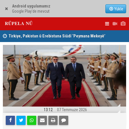
Android uygulamamız
Yükle
Google Play'de mevcut
Tirkiye, Pakistan û Erebistana Siûdî ‘Peymana Mekeyê’
Lêkolîna n
îmze kir
girîng e û 
13:12
07 Temmuze 2026