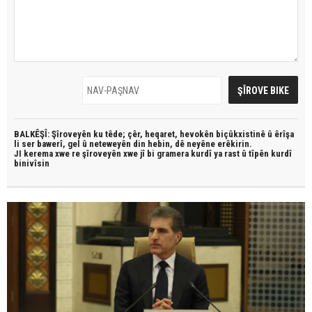
BALKÊŞÎ: Şîroveyên ku têde;
çêr, heqaret, hevokên biçûkxistinê û êrîşa
li ser bawerî, gel û neteweyên din hebin,
dê neyêne erêkirin.
JI kerema xwe re şîroveyên xwe jî bi
gramera kurdî
ya rast û
tîpên kurdî
binivîsin