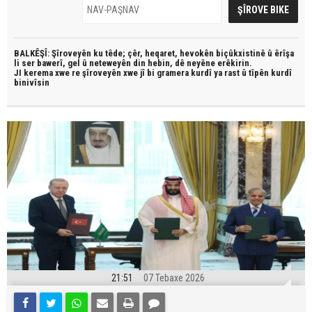
BALKÊŞÎ: Şîroveyên ku têde;
çêr, heqaret, hevokên biçûkxistinê û êrîşa
li ser bawerî, gel û neteweyên din hebin,
dê neyêne erêkirin.
JI kerema xwe re şîroveyên xwe jî bi
gramera kurdî
ya rast û
tîpên kurdî
binivîsin
21:51
07 Tebaxe 2026