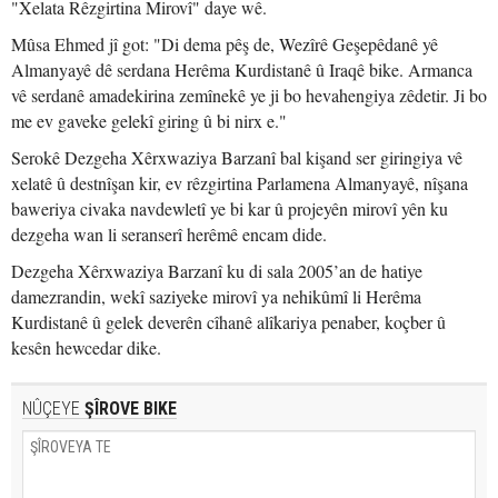
"Xelata Rêzgirtina Mirovî" daye wê.
Mûsa Ehmed jî got: "Di dema pêş de, Wezîrê Geşepêdanê yê
Almanyayê dê serdana Herêma Kurdistanê û Iraqê bike. Armanca
vê serdanê amadekirina zemînekê ye ji bo hevahengiya zêdetir. Ji bo
me ev gaveke gelekî giring û bi nirx e."
Serokê Dezgeha Xêrxwaziya Barzanî bal kişand ser giringiya vê
xelatê û destnîşan kir, ev rêzgirtina Parlamena Almanyayê, nîşana
baweriya civaka navdewletî ye bi kar û projeyên mirovî yên ku
dezgeha wan li seranserî herêmê encam dide.
Dezgeha Xêrxwaziya Barzanî ku di sala 2005’an de hatiye
damezrandin, wekî saziyeke mirovî ya nehikûmî li Herêma
Kurdistanê û gelek deverên cîhanê alîkariya penaber, koçber û
kesên hewcedar dike.
NÛÇEYE
ŞÎROVE BIKE