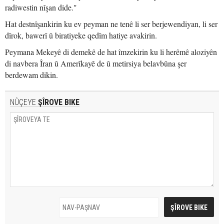
radiwestin nîşan dide."
Hat destnîşankirin ku ev peyman ne tenê li ser berjewendiyan, li ser
dîrok, bawerî û biratiyeke qedîm hatiye avakirin.
Peymana Mekeyê di demekê de hat îmzekirin ku li herêmê aloziyên
di navbera Îran û Amerîkayê de û metirsiya belavbûna şer
berdewam dikin.
NÛÇEYE
ŞÎROVE BIKE