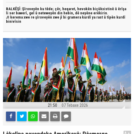
BALKÊŞÎ: Şîroveyên ku têde;
çêr, heqaret, hevokên biçûkxistinê û êrîşa
li ser bawerî, gel û neteweyên din hebin,
dê neyêne erêkirin.
JI kerema xwe re şîroveyên xwe jî bi
gramera kurdî
ya rast û
tîpên kurdî
binivîsin
21:50
07 Tebaxe 2026
A+