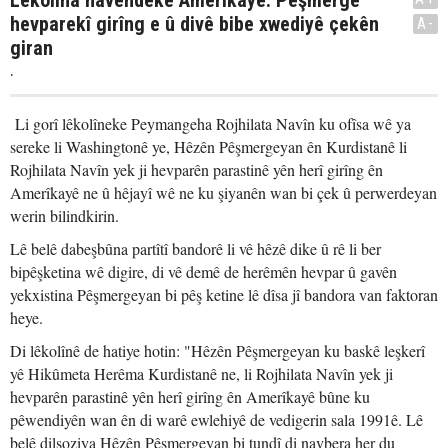
Lêkolîna navendeke Amerîkayê: Pêşmerge
hevparekî girîng e û divê bibe xwediyê çekên
A-
giran
.
Li gorî lêkolîneke Peymangeha Rojhilata Navîn ku ofîsa wê ya
sereke li Washingtonê ye, Hêzên Pêşmergeyan ên Kurdistanê li
Rojhilata Navîn yek ji hevparên parastinê yên herî girîng ên
Amerîkayê ne û hêjayî wê ne ku şiyanên wan bi çek û perwerdeyan
werin bilindkirin.
Lê belê dabeşbûna partîtî bandorê li vê hêzê dike û rê li ber
bipêşketina wê digire, di vê demê de herêmên hevpar û gavên
yekxistina Pêşmergeyan bi pêş ketine lê dîsa jî bandora van faktoran
heye.
Di lêkolînê de hatiye hotin: "Hêzên Pêşmergeyan ku baskê leşkerî
yê Hikûmeta Herêma Kurdistanê ne, li Rojhilata Navîn yek ji
hevparên parastinê yên herî girîng ên Amerîkayê bûne ku
pêwendiyên wan ên di warê ewlehiyê de vedigerin sala 1991ê. Lê
belê dilsoziya Hêzên Pêşmergeyan bi tundî di navbera her du