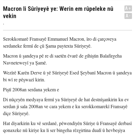
Macron li Sûriyeyê ye: Werin em rûpeleke nû
A+
vekin
A-
.
Serokkomarê Fransayê Emmanuel Macron, îro di çarçoveya
serdaneke fermî de çû Şama paytexta Sûriyeyê.
Macron û şandeya pê re di saetên êvarê de gihiştin Balafirgeha
Navneteweyî ya Şamê.
Wezîrê Karên Derve û yê Sûriyeyê Esed Şeybanî Macron û şandeya
bi wî re pêşwazî kirin.
Piştî 2008an serdana yekem e
Di nûçeyên medyaya fermî ya Sûriyeyê de hat destnîşankirin ku ev
serdan ji sala 2008an ve cara yekem e ku serokkomarekî Fransayê
diçe Sûriyeyê.
Hat diyarkirin ku vê serdanê, pêwendiyên Sûriye û Fransayê derbasî
qonaxeke nû kiriye ku li ser bingeha rêzgirtina dualî û hevbeşiya