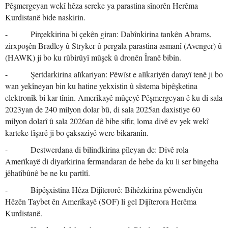
Pêşmergeyan wekî hêza sereke ya parastina sînorên Herêma
Kurdistanê bide naskirin.
- Pirçekkirina bi çekên giran: Dabînkirina tankên Abrams,
zirxpoşên Bradley û Stryker û pergala parastina asmanî (Avenger) û
(HAWK) ji bo ku rûbirûyî mûşek û dronên Îranê bibin.
- Şertdarkirina alîkariyan: Pêwîst e alîkariyên darayî tenê ji bo
wan yekîneyan bin ku hatine yekxistin û sîstema bipêşketina
elektronîk bi kar tînin. Amerîkayê mûçeyê Pêşmergeyan ê ku di sala
2023yan de 240 milyon dolar bû, di sala 2025an daxistiye 60
milyon dolarî û sala 2026an dê bibe sifir, loma divê ev yek wekî
karteke fişarê ji bo çaksaziyê were bikaranîn.
- Destwerdana di bilindkirina pîleyan de: Divê rola
Amerîkayê di diyarkirina fermandaran de hebe da ku li ser bingeha
jêhatîbûnê be ne ku partîtî.
- Bipêşxistina Hêza Dijîterorê: Bihêzkirina pêwendiyên
Hêzên Taybet ên Amerîkayê (SOF) li gel Dijîterora Herêma
Kurdistanê.