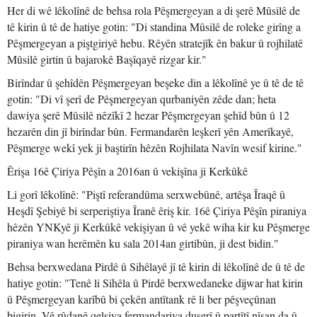
Her di wê lêkolînê de behsa rola Pêşmergeyan a di şerê Mûsilê de
tê kirin û tê de hatiye gotin: "Di standina Mûsilê de roleke girîng a
Pêşmergeyan a piştgiriyê hebu. Rêyên stratejîk ên bakur û rojhilatê
Mûsilê girtin û bajarokê Başîqayê rizgar kir."
Birîndar û şehîdên Pêşmergeyan beşeke din a lêkolînê ye û tê de tê
gotin: "Di vî şerî de Pêşmergeyan qurbaniyên zêde dan; heta
dawiya şerê Mûsilê nêzîkî 2 hezar Pêşmergeyan şehîd bûn û 12
hezarên din jî birîndar bûn. Fermandarên leşkerî yên Amerîkayê,
Pêşmerge wekî yek ji baştirîn hêzên Rojhilata Navîn wesif kirine."
Êrişa 16ê Çiriya Pêşîn a 2016an û vekişîna ji Kerkûkê
Li gorî lêkolînê: "Piştî referandûma serxwebûnê, artêşa Îraqê û
Heşdî Şebiyê bi serperiştiya Îranê êriş kir. 16ê Çiriya Pêşîn piraniya
hêzên YNKyê ji Kerkûkê vekişiyan û vê yekê wiha kir ku Pêşmerge
piraniya wan herêmên ku sala 2014an girtibûn, ji dest bidin."
Behsa berxwedana Pirdê û Sihêlayê jî tê kirin di lêkolînê de û tê de
hatiye gotin: "Tenê li Sihêla û Pirdê berxwedaneke dijwar hat kirin
û Pêşmergeyan karîbû bi çekên antîtank rê li ber pêşveçûnan
bigirin. Vê rûdanê qelsiya fermandariya duserî û partîtî nîşan da û