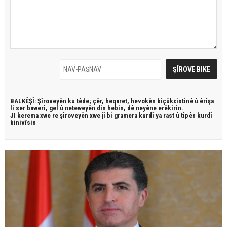
BALKÊŞÎ: Şîroveyên ku têde;
çêr, heqaret, hevokên biçûkxistinê û êrîşa
li ser bawerî, gel û neteweyên din hebin,
dê neyêne erêkirin.
JI kerema xwe re şîroveyên xwe jî bi
gramera kurdî
ya rast û
tîpên kurdî
binivîsin