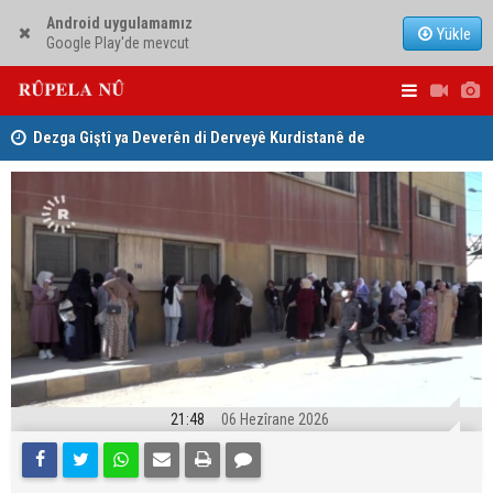
Android uygulamamız
Yükle
Google Play'de mevcut
ha
Dezga Giştî ya Deverên di Derveyê Kurdistanê de
Nêçîrvan Ba
gotinên parêzgere Kerkûkê Muhammed Saman red kir
21:48
06 Hezîrane 2026