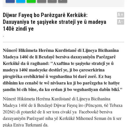
Dijwar Fayeq bo Parêzgarê Kerkûkê:
A+
Daxuyaniya te şaşiyeke stratejî ye û madeya
A-
140ê zindî ye
.
Nûnerê Hikûmeta Herêma Kurdistanê di Lijneya Bicihanîna
Madeya 140ê de li Bexdayê bersiva daxuyaniyên Parêzgarê
Kerkûkê da û ragihand: "Axaftina te şaşiyeke stratejî ye û
madeya 140ê madeyeke destûrî ye, ji bo çareserkirina
pirsgirêka erebîkirinê û veguhastina bi darê zorê. Ez baş
dibînim ku cenabê te wê nivîsara ku ji bo parêzgeha te hatiye
şandin bi cih bîne, da ku erdan ji bo veguhastiyan dabîn bikî."
Nûnerê Hikûmeta Herêma Kurdistanê di Lijneya Bicihanîna
Madeya 140ê de li Bexdayê Dijwar Fayeq îro (Pêncşem, 6ê Tebaxa
2026ê) di gotarekê de li ser tora civakî ya Facebookê bersiva
daxuyaniyên Parêzgarê niha yê Kerkûkê Mihemed Seman ên li ser
pişka Eniya Turkmanî da.