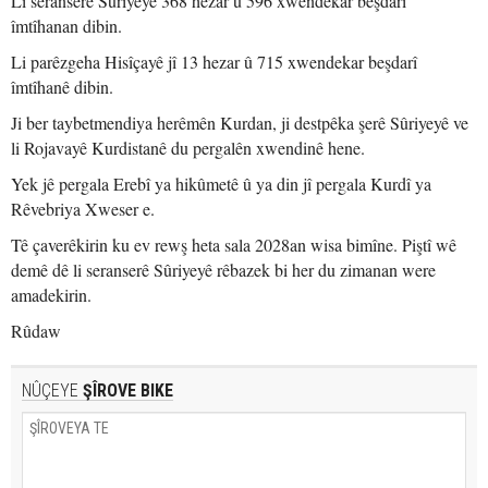
Li seranserê Sûriyeyê 368 hezar û 596 xwendekar beşdarî
îmtîhanan dibin.
Li parêzgeha Hisîçayê jî 13 hezar û 715 xwendekar beşdarî
îmtîhanê dibin.
Ji ber taybetmendiya herêmên Kurdan, ji destpêka şerê Sûriyeyê ve
li Rojavayê Kurdistanê du pergalên xwendinê hene.
Yek jê pergala Erebî ya hikûmetê û ya din jî pergala Kurdî ya
Rêvebriya Xweser e.
Tê çaverêkirin ku ev rewş heta sala 2028an wisa bimîne. Piştî wê
demê dê li seranserê Sûriyeyê rêbazek bi her du zimanan were
amadekirin.
Rûdaw
NÛÇEYE
ŞÎROVE BIKE