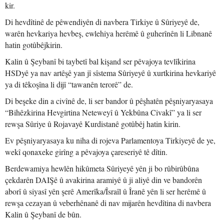
kir.
Di hevdîtinê de pêwendiyên di navbera Tirkiye û Sûriyeyê de,
warên hevkariya hevbeş, ewlehiya herêmê û guherînên li Libnanê
hatin gotûbêjkirin.
Kalin û Şeybanî bi taybetî bal kişand ser pêvajoya tevlîkirina
HSDyê ya nav artêşê yan jî sîstema Sûriyeyê û xurtkirina hevkariyê
ya di têkoşîna li dijî “tawanên terorê” de.
Di beşeke din a civînê de, li ser bandor û pêşhatên pêşniyaryasaya
“Bihêzkirina Hevgirtina Neteweyî û Yekbûna Civakî” ya li ser
rewşa Sûriye û Rojavayê Kurdistanê gotûbêj hatin kirin.
Ev pêşniyaryasaya ku niha di rojeva Parlamentoya Tirkiyeyê de ye,
wekî qonaxeke girîng a pêvajoya çareseriyê tê dîtin.
Berdewamiya hewlên hikûmeta Sûriyeyê yên ji bo rûbirûbûna
çekdarên DAIŞê û avakirina aramiyê û ji aliyê din ve bandorên
aborî û siyasî yên şerê Amerîka/Îsraîl û Îranê yên li ser herêmê û
rewşa cezayan û veberhênanê di nav mijarên hevdîtina di navbera
Kalin û Şeybanî de bûn.