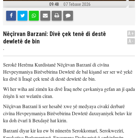
09:48
07 Tebaxe 2026
Nêçîrvan Barzanî: Divê çek tenê di destê
A+
dewletê de bin
A-
.
Serokê Herêma Kurdistanê Nêçîrvan Barzanî di civîna
Hevpeymaniya Birêvebirina Dewletê de bal kişand ser ser wê yekê
ku divê li Îraqê çek tenê di destê dewletê de bin.
Wî her wiha anî zimên ku divê Îraq nebe çavkaniya gefan an jî qada
êrişên li ser welatên cîran.
Nêçîrvan Barzanî li ser hesabê xwe yê medyaya civakî derbarê
civîna Hevpeymaniya Birêvebirina Dewletê daxuyaniyek belav kir
ku doh êvarî li Bexdayê hat kirin.
Barzanî diyar kir ku ew bi nûnerên Serokkomarî, Serokwezîrî,
Serokatiya Parlamentoyê, Encumena Dadweriyê û serkirdeyên