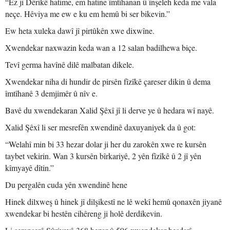
“Ez ji Dêrikê hatime, em hatine îmtîhanan û înşeleh keda me vala
neçe. Hêviya me ew e ku em hemû bi ser bikevin.”
Ew heta xuleka dawî jî pirtûkên xwe dixwîne.
Xwendekar naxwazin keda wan a 12 salan badilhewa biçe.
Tevî germa havînê dilê malbatan dikele.
Xwendekar niha di hundir de pirsên fîzîkê çareser dikin û dema
îmtîhanê 3 demjimêr û nîv e.
Bavê du xwendekaran Xalid Şêxî jî li derve ye û hedara wî nayê.
Xalid Şêxî li ser mesrefên xwendinê daxuyaniyek da û got:
“Welahî min bi 33 hezar dolar ji her du zarokên xwe re kursên
taybet vekirin. Wan 3 kursên bîrkariyê, 2 yên fîzîkê û 2 jî yên
kîmyayê dîtin.”
Du pergalên cuda yên xwendinê hene
Hinek dilxweş û hinek jî dilşikestî ne lê wekî hemû qonaxên jiyanê
xwendekar bi hestên cihêreng ji holê derdikevin.