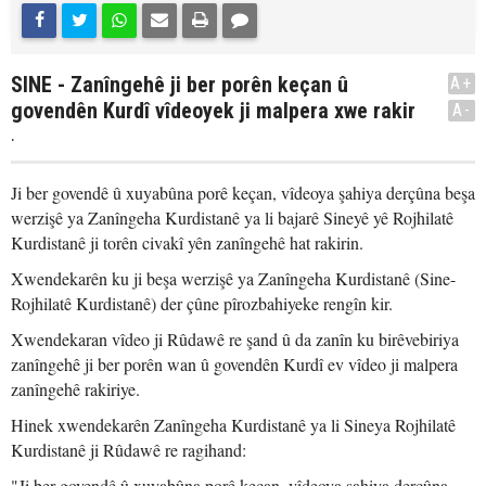
SINE - Zanîngehê ji ber porên keçan û
A+
govendên Kurdî vîdeoyek ji malpera xwe rakir
A-
.
Ji ber govendê û xuyabûna porê keçan, vîdeoya şahiya derçûna beşa
werzişê ya Zanîngeha Kurdistanê ya li bajarê Sineyê yê Rojhilatê
Kurdistanê ji torên civakî yên zanîngehê hat rakirin.
Xwendekarên ku ji beşa werzişê ya Zanîngeha Kurdistanê (Sine-
Rojhilatê Kurdistanê) der çûne pîrozbahiyeke rengîn kir.
Xwendekaran vîdeo ji Rûdawê re şand û da zanîn ku birêvebiriya
zanîngehê ji ber porên wan û govendên Kurdî ev vîdeo ji malpera
zanîngehê rakiriye.
Hinek xwendekarên Zanîngeha Kurdistanê ya li Sineya Rojhilatê
Kurdistanê ji Rûdawê re ragihand:
"Ji ber govendê û xuyabûna porê keçan, vîdeoya şahiya derçûna