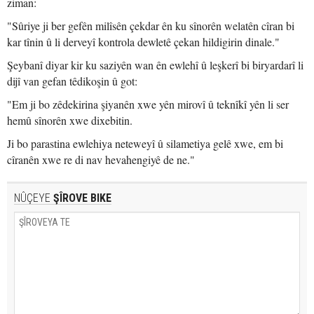
ziman:
"Sûriye ji ber gefên milîsên çekdar ên ku sînorên welatên cîran bi
kar tînin û li derveyî kontrola dewletê çekan hildigirin dinale."
Şeybanî diyar kir ku saziyên wan ên ewlehî û leşkerî bi biryardarî li
dijî van gefan têdikoşin û got:
"Em ji bo zêdekirina şiyanên xwe yên mirovî û teknîkî yên li ser
hemû sînorên xwe dixebitin.
Ji bo parastina ewlehiya neteweyî û silametiya gelê xwe, em bi
cîranên xwe re di nav hevahengiyê de ne."
NÛÇEYE
ŞÎROVE BIKE