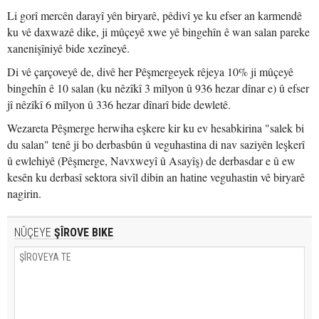
Li gorî mercên darayî yên biryarê, pêdivî ye ku efser an karmendê
ku vê daxwazê dike, ji mûçeyê xwe yê bingehîn ê wan salan pareke
xanenişîniyê bide xezîneyê.
Di vê çarçoveyê de, divê her Pêşmergeyek rêjeya 10% ji mûçeyê
bingehîn ê 10 salan (ku nêzîkî 3 mîlyon û 936 hezar dînar e) û efser
jî nêzîkî 6 mîlyon û 336 hezar dînarî bide dewletê.
Wezareta Pêşmerge herwiha eşkere kir ku ev hesabkirina "salek bi
du salan" tenê ji bo derbasbûn û veguhastina di nav saziyên leşkerî
û ewlehiyê (Pêşmerge, Navxweyî û Asayîş) de derbasdar e û ew
kesên ku derbasî sektora sivîl dibin an hatine veguhastin vê biryarê
nagirin.
NÛÇEYE
ŞÎROVE BIKE