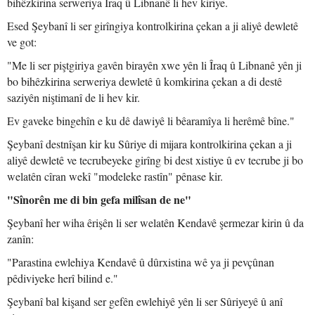
bihêzkirina serweriya Îraq û Libnanê li hev kiriye.
Esed Şeybanî li ser girîngiya kontrolkirina çekan a ji aliyê dewletê
ve got:
"Me li ser piştgiriya gavên birayên xwe yên li Îraq û Libnanê yên ji
bo bihêzkirina serweriya dewletê û komkirina çekan a di destê
saziyên niştimanî de li hev kir.
Ev gaveke bingehîn e ku dê dawiyê li bêaramîya li herêmê bîne."
Şeybanî destnîşan kir ku Sûriye di mijara kontrolkirina çekan a ji
aliyê dewletê ve tecrubeyeke girîng bi dest xistiye û ev tecrube ji bo
welatên cîran wekî "modeleke rastîn" pênase kir.
"Sînorên me di bin gefa milîsan de ne"
Şeybanî her wiha êrişên li ser welatên Kendavê şermezar kirin û da
zanîn:
"Parastina ewlehiya Kendavê û dûrxistina wê ya ji pevçûnan
pêdiviyeke herî bilind e."
Şeybanî bal kişand ser gefên ewlehiyê yên li ser Sûriyeyê û anî