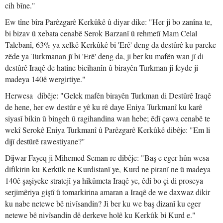
cih bîne."
Ew tîne bîra Parêzgarê Kerkûkê û diyar dike: "Her ji bo zanîna te,
bi bizav û xebata cenabê Serok Barzanî û rehmetî Mam Celal
Talebanî, 63% ya xelkê Kerkûkê bi 'Erê' deng da destûrê ku pareke
zêde ya Turkmanan jî bi 'Erê' deng da, ji ber ku mafên wan jî di
destûrê Iraqê de hatine bicihanîn û birayên Turkman jî feyde ji
madeya 140ê wergirtiye."
Herwesa dibêje: "Gelek mafên birayên Turkman di Destûrê Iraqê
de hene, her ew destûr e yê ku rê daye Eniya Turkmanî ku karê
siyasî bikin û bingeh û ragihandina wan hebe; êdî çawa cenabê te
wekî Serokê Eniya Turkmanî û Parêzgarê Kerkûkê dibêje: "Em li
dijî destûrê rawestiyane?"
Dijwar Fayeq ji Mihemed Seman re dibêje: "Baş e eger hûn wesa
difikirin ku Kerkûk ne Kurdistanî ye, Kurd ne piranî ne û madeya
140ê şaşiyeke stratejî ya hikûmeta Iraqê ye, êdî bo çi di proseya
serjimêriya giştî û tomarkirina amaran a Iraqê de we daxwaz dikir
ku nabe netewe bê nivîsandin? Ji ber ku we baş dizanî ku eger
netewe bê nivîsandin dê derkeve holê ku Kerkûk bi Kurd e."