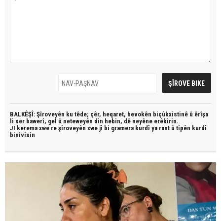
BALKÊŞÎ: Şîroveyên ku têde;
çêr, heqaret, hevokên biçûkxistinê û êrîşa
li ser bawerî, gel û neteweyên din hebin,
dê neyêne erêkirin.
JI kerema xwe re şîroveyên xwe jî bi
gramera kurdî
ya rast û
tîpên kurdî
binivîsin