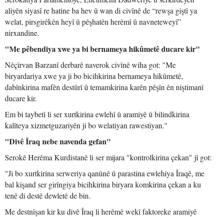
aliyên siyasî re hatine ba hev û wan di civînê de “rewşa giştî ya
welat, pirsgirêkên heyî û pêşhatên herêmî û navneteweyî”
nirxandine.
"Me pêbendiya xwe ya bi bernameya hikûmetê ducare kir"
Nêçîrvan Barzanî derbarê naverok civînê wiha got: "Me
biryardariya xwe ya ji bo bicihkirina bernameya hikûmetê,
dabînkirina mafên destûrî û temamkirina karên pêşîn ên niştimanî
ducare kir.
Em bi taybetî li ser xurtkirina ewlehî û aramiyê û bilindkirina
kalîteya xizmetguzariyên ji bo welatiyan rawestiyan."
"Divê Îraq nebe navenda gefan"
Serokê Herêma Kurdistanê li ser mijara "kontrolkirina çekan" jî got:
"Ji bo xurtkirina serweriya qanûnê û parastina ewlehiya Îraqê, me
bal kişand ser girîngiya bicihkirina biryara komkirina çekan a ku
tenê di destê dewletê de bin.
Me destnîşan kir ku divê Îraq li herêmê wekî faktoreke aramiyê