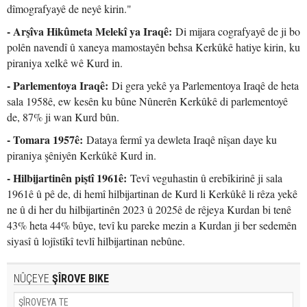
dîmografyayê de neyê kirin."
- Arşîva Hikûmeta Melekî ya Iraqê:
Di mijara cografyayê de ji bo
polên navendî û xaneya mamostayên behsa Kerkûkê hatiye kirin, ku
piraniya xelkê wê Kurd in.
- Parlementoya Iraqê:
Di gera yekê ya Parlementoya Iraqê de heta
sala 1958ê, ew kesên ku bûne Nûnerên Kerkûkê di parlementoyê
de, 87% ji wan Kurd bûn.
- Tomara 1957ê:
Dataya fermî ya dewleta Iraqê nîşan daye ku
piraniya şêniyên Kerkûkê Kurd in.
- Hilbijartinên piştî 1961ê:
Tevî veguhastin û erebîkirinê ji sala
1961ê û pê de, di hemî hilbijartinan de Kurd li Kerkûkê li rêza yekê
ne û di her du hilbijartinên 2023 û 2025ê de rêjeya Kurdan bi tenê
43% heta 44% bûye, tevî ku pareke mezin a Kurdan ji ber sedemên
siyasî û lojîstîkî tevlî hilbijartinan nebûne.
NÛÇEYE
ŞÎROVE BIKE