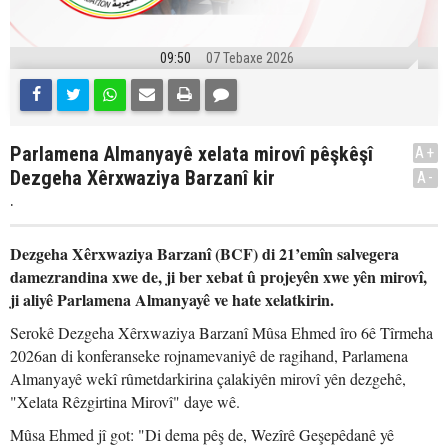
09:50
07 Tebaxe 2026
Parlamena Almanyayê xelata mirovî pêşkêşî
A+
Dezgeha Xêrxwaziya Barzanî kir
A-
.
Dezgeha Xêrxwaziya Barzanî (BCF) di 21’emîn salvegera
damezrandina xwe de, ji ber xebat û projeyên xwe yên mirovî,
ji aliyê Parlamena Almanyayê ve hate xelatkirin.
Serokê Dezgeha Xêrxwaziya Barzanî Mûsa Ehmed îro 6ê Tîrmeha
2026an di konferanseke rojnamevaniyê de ragihand, Parlamena
Almanyayê wekî rûmetdarkirina çalakiyên mirovî yên dezgehê,
"Xelata Rêzgirtina Mirovî" daye wê.
Mûsa Ehmed jî got: "Di dema pêş de, Wezîrê Geşepêdanê yê