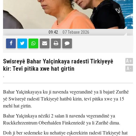
09:42
07 Tebaxe 2026
Swîsreyê Bahar Yalçinkaya radestî Tirkiyeyê
A+
kir: Tevî pitika xwe hat girtin
A-
.
Bahar Yalçinkayaya ku ji navenda vegerandinê ya li bajarê Zurîhê
yê Swîsreyê radestî Tirkiyeyê hatibû kirin, tevî pitika xwe ya 15
mehî hat girtin.
Bahar Yalçinkaya nêzîkî 2 salan li navenda vegerandinê ya
Ruckkehrzentrum Oberhalden Finkenriedê ya li Zurîhê dima.
Doh ji ber sedemeke ku nehatiye eşkerekirin radestî Tirkiyeyê hat