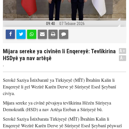
09:40
07 Tebaxe 2026
Mijara sereke ya civînên li Enqereyê: Tevlîkirina
A+
HSDyê ya nav artêşê
A-
.
Serokê Saziya Îstixbaratê ya Tirkiyeyê (MÎT) Îbrahîm Kalin li
Enqereyê li gel Wezîrê Karên Derve yê Sûriyeyê Esed Şeybanî
civiya.
Mijara sereke ya civînê pêvajoya tevlîkirina Hêzên Sûriyeya
Demokratîk (HSD) a nav Artêşa Ereban a Sûriyeyê bû.
Serokê Saziya Îstixbarata Tirkiyeyê (MÎT) Îbrahîm Kalin li
Enqereyê Wezîrê Karên Derve yê Sûriyeyê Esed Şeybanî pêşwazî