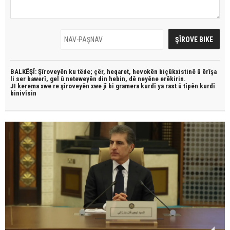
BALKÊŞÎ: Şîroveyên ku têde;
çêr, heqaret, hevokên biçûkxistinê û êrîşa
li ser bawerî, gel û neteweyên din hebin,
dê neyêne erêkirin.
JI kerema xwe re şîroveyên xwe jî bi
gramera kurdî
ya rast û
tîpên kurdî
binivîsin