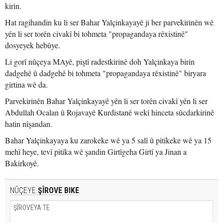
kirin.
Hat ragihandin ku li ser Bahar Yalçinkayayê ji ber parvekirinên wê
yên li ser torên civakî bi tohmeta "propagandaya rêxistinê"
dosyeyek hebûye.
Li gorî nûçeya MAyê, piştî radestkirinê doh Yalçinkaya birin
dadgehê û dadgehê bi tohmeta "propagandaya rêxistinê" biryara
girtina wê da.
Parvekirinên Bahar Yalçinkayayê yên li ser torên civakî yên li ser
Abdullah Ocalan û Rojavayê Kurdistanê wekî hinceta sûcdarkirinê
hatin nîşandan.
Bahar Yalçinkayaya ku zarokeke wê ya 5 salî û pitikeke wê ya 15
mehî heye, tevî pitika wê şandin Girtîgeha Girtî ya Jinan a
Bakirkoyê.
NÛÇEYE
ŞÎROVE BIKE