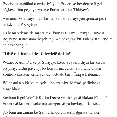
Ev civîna astbilind a ewlehiyê ya li Enqereyê hevdem e li gel
pêşkêşkirina pêşniyaryasayê Parlamentoya Tirkiyeyê.
Armanca vê yasayê diyarkirina rêkarên yasayî yên qonaxa piştî
fesixkirina PKKyê ye.
Di heman demê de mijara tevlîkirina HSDyê û rewşa Sûriye û
Rojavayê Kurdistanê beşek in ji wê pêvajoyê ku Tirkiye û Sûriye tê
de hevaheng in.
"Divê çek tenê di destê dewletê de bin"
Wezîrê Karên Derve yê Sûriyeyê Esed Şeybanî diyar kir ku ew
piştgiriyê didin gavên ji bo komkirina çekan a ku tenê di bin
kontrola saziyên fermî yên dewletê de bin li Îraq û Libnanê.
Wî destnîşan kir ku ev yek ji bo aramiya herêmê pêdiviyeke
bingehîn e.
Şeybanî li gel Wezîrê Karên Derve yê Tirkiyeyê Hakan Fîdan jî li
Enqereyê konferanseke rojnamegeriyê ya hevbeş li dar xist.
Şeybanî anî ziman ku Şam û Enqere li ser piştgiriya hewlên