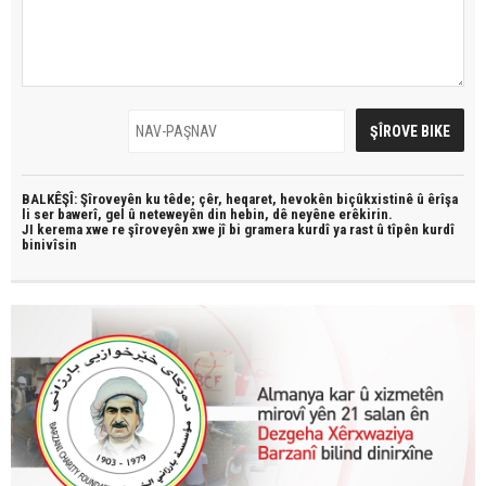
BALKÊŞÎ: Şîroveyên ku têde;
çêr, heqaret, hevokên biçûkxistinê û êrîşa
li ser bawerî, gel û neteweyên din hebin,
dê neyêne erêkirin.
JI kerema xwe re şîroveyên xwe jî bi
gramera kurdî
ya rast û
tîpên kurdî
binivîsin