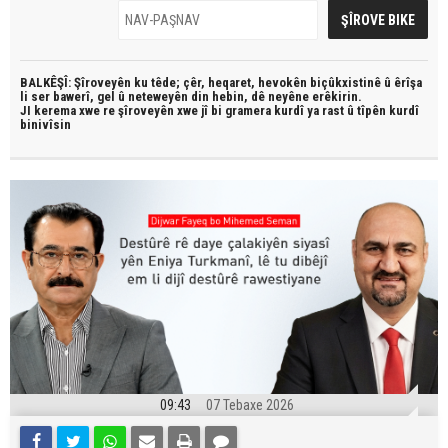
BALKÊŞÎ: Şîroveyên ku têde;
çêr, heqaret, hevokên biçûkxistinê û êrîşa
li ser bawerî, gel û neteweyên din hebin,
dê neyêne erêkirin.
JI kerema xwe re şîroveyên xwe jî bi
gramera kurdî
ya rast û
tîpên kurdî
binivîsin
09:43
07 Tebaxe 2026