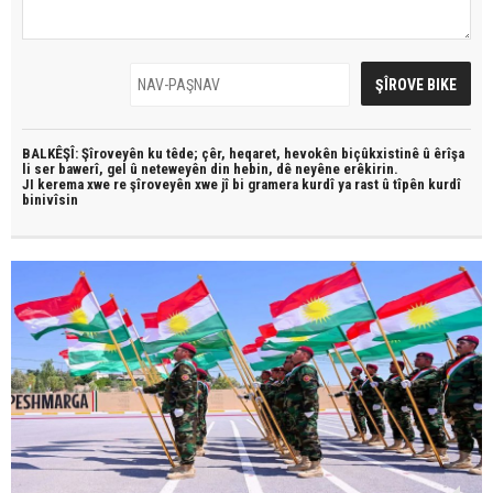
BALKÊŞÎ: Şîroveyên ku têde;
çêr, heqaret, hevokên biçûkxistinê û êrîşa
li ser bawerî, gel û neteweyên din hebin,
dê neyêne erêkirin.
JI kerema xwe re şîroveyên xwe jî bi
gramera kurdî
ya rast û
tîpên kurdî
binivîsin