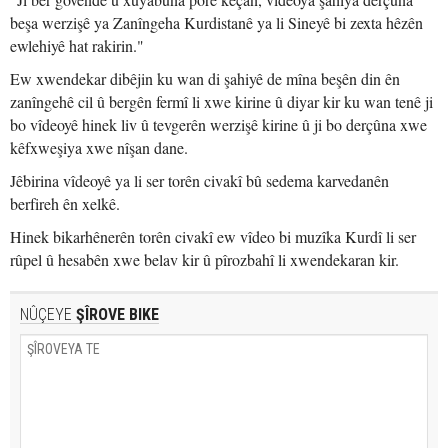
beşa werzişê ya Zanîngeha Kurdistanê ya li Sineyê bi zexta hêzên
ewlehiyê hat rakirin."
Ew xwendekar dibêjin ku wan di şahiyê de mîna beşên din ên
zanîngehê cil û bergên fermî li xwe kirine û diyar kir ku wan tenê ji
bo vîdeoyê hinek liv û tevgerên werzişê kirine û ji bo derçûna xwe
kêfxweşiya xwe nîşan dane.
Jêbirina vîdeoyê ya li ser torên civakî bû sedema karvedanên
berfireh ên xelkê.
Hinek bikarhênerên torên civakî ew vîdeo bi muzîka Kurdî li ser
rûpel û hesabên xwe belav kir û pîrozbahî li xwendekaran kir.
NÛÇEYE
ŞÎROVE BIKE