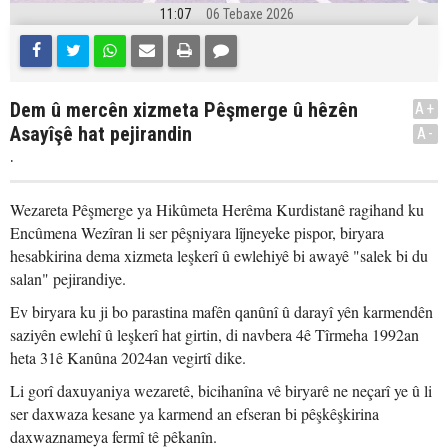
11:07
06 Tebaxe 2026
Dem û mercên xizmeta Pêşmerge û hêzên
A+
Asayîşê hat pejirandin
A-
.
Wezareta Pêşmerge ya Hikûmeta Herêma Kurdistanê ragihand ku
Encûmena Wezîran li ser pêşniyara lîjneyeke pispor, biryara
hesabkirina dema xizmeta leşkerî û ewlehiyê bi awayê "salek bi du
salan" pejirandiye.
Ev biryara ku ji bo parastina mafên qanûnî û darayî yên karmendên
saziyên ewlehî û leşkerî hat girtin, di navbera 4ê Tîrmeha 1992an
heta 31ê Kanûna 2024an vegirtî dike.
Li gorî daxuyaniya wezaretê, bicihanîna vê biryarê ne neçarî ye û li
ser daxwaza kesane ya karmend an efseran bi pêşkêşkirina
daxwaznameya fermî tê pêkanîn.