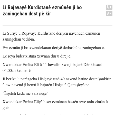
Li Rojavayê Kurdistanê ezmûnên ji bo
A+
zanîngehan dest pê kir
A-
.
Li Sûriye û Rojavayê Kurdistanê deriyên navendên ezmûnên
zanîngehan vedibin.
Ew ezmûn ji bo xwendekaran deriyê derbasbûna zanîngehan e.
Lê rêya bidestxistina xewnan dûr û dirêj e.
Xwendekar Emîna Elî û 11 hevalên xwe ji bajarê Dêrikê saet
04:00an ketine rê.
Ji ber ku li parêzgeha Hisîçayê tenê 49 navend hatine destnîşankirin
û ew navend jî hemû li bajarên Hisîça û Qamişloyê ne.
"Înşeleh keda me vala neçe"
Xwendekar Emîna Eliyê li ser ezmûnan hestên xwe anîn zimên û
got: