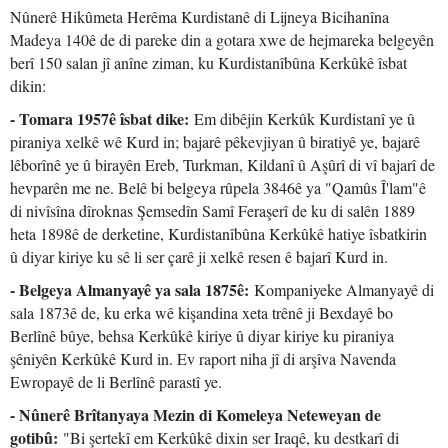
Nûnerê Hikûmeta Herêma Kurdistanê di Lijneya Bicihanîna
Madeya 140ê de di pareke din a gotara xwe de hejmareka belgeyên
berî 150 salan jî anîne ziman, ku Kurdistanîbûna Kerkûkê îsbat
dikin:
- Tomara 1957ê îsbat dike:
Em dibêjin Kerkûk Kurdistanî ye û
piraniya xelkê wê Kurd in; bajarê pêkevjiyan û biratiyê ye, bajarê
lêborînê ye û birayên Ereb, Turkman, Kildanî û Aşûrî di vî bajarî de
hevparên me ne. Belê bi belgeya rûpela 3846ê ya "Qamûs Î'lam"ê
di nivîsîna dîroknas Şemsedîn Samî Feraşerî de ku di salên 1889
heta 1898ê de derketine, Kurdistanîbûna Kerkûkê hatiye îsbatkirin
û diyar kiriye ku sê li ser çarê ji xelkê resen ê bajarî Kurd in.
- Belgeya Almanyayê ya sala 1875ê:
Kompaniyeke Almanyayê di
sala 1873ê de, ku erka wê kişandina xeta trênê ji Bexdayê bo
Berlînê bûye, behsa Kerkûkê kiriye û diyar kiriye ku piraniya
şêniyên Kerkûkê Kurd in. Ev raport niha jî di arşîva Navenda
Ewropayê de li Berlînê parastî ye.
- Nûnerê Brîtanyaya Mezin di Komeleya Neteweyan de
gotibû:
"Bi şertekî em Kerkûkê dixin ser Iraqê, ku destkarî di