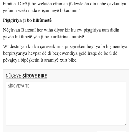
bimîne. Divê ji bo welatên cîran an jî dewletên din nebe çavkaniya
gefan û wekî qada êrişan neyê bikaranîn."
Piştgiriya ji bo hikûmetê
Nêçîrvan Barzanî her wiha diyar kir ku ew piştgiriya tam didin
gavên hikûmetê yên ji bo xurtkirina aramiyê.
Wî destnîşan kir ku çareserkirina pirsgirêkên heyî ya bi hişmendiya
berpirsyariya hevpar dê di berjewendiya gelê Îraqê de be û dê
pêvajoya bipêşketin û aramiyê xurt bike.
NÛÇEYE
ŞÎROVE BIKE