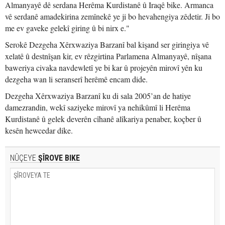
Almanyayê dê serdana Herêma Kurdistanê û Iraqê bike. Armanca
vê serdanê amadekirina zemînekê ye ji bo hevahengiya zêdetir. Ji bo
me ev gaveke gelekî giring û bi nirx e."
Serokê Dezgeha Xêrxwaziya Barzanî bal kişand ser giringiya vê
xelatê û destnîşan kir, ev rêzgirtina Parlamena Almanyayê, nîşana
baweriya civaka navdewletî ye bi kar û projeyên mirovî yên ku
dezgeha wan li seranserî herêmê encam dide.
Dezgeha Xêrxwaziya Barzanî ku di sala 2005’an de hatiye
damezrandin, wekî saziyeke mirovî ya nehikûmî li Herêma
Kurdistanê û gelek deverên cîhanê alîkariya penaber, koçber û
kesên hewcedar dike.
NÛÇEYE
ŞÎROVE BIKE