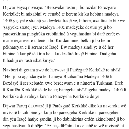
Dijwar Fayeq nivîsiye: "Bersiveke rastîn ji bo rêzdar Parêzgarê
Kerkûkê; bi mixabinî ve cenabê te kerem kir ku hebûna madeya
140ê şaşiyeke stratejî ya dewleta Iraqê ye, bibore, axaftina te bi xwe
'şaşiyeke stratejî ye'. Madeya 140ê madeyeke destûrî ye ji bo
çareserkirina pirsgirêka erebîkirinê û veguhastina bi darê zorê; ev
made rêçareser e û tenê ji bo Kurdan nîne, belku ji bo hemî
pêkhateyan e li seranserê Iraqê. Ew madeya zindî ye û dê her
bimîne û kar pê tê kirin heta ku destûrê Iraqê bimîne. Dadgeha
Îtîhadî jî ev rastî îsbat kiriye."
Navborî di gotara xwe de herwesa ji Parêzgarê Kerkûkê re nivîsî:
"Her ji bo agahdariya te, Lijneya Bicihanîna Madeya 140ê li
Bexdayê li ser xebatên xwe berdewam e û nûnerên Turkman, Ereb
û Kurdên Kerkûkê tê de hene; baregeha nivîsîngeha madeya 140ê li
Kerkûkê di avahiya kevn a Parêzgeha Kerkûkê de ye."
Dijwar Fayeq daxwazê jî ji Parêzgarê Kerkûkê dike ku naveroka wê
nivîsarê bi cih bîne ya ku ji bo parêzgeha Kerkûkê û parêzgehên
din yên Iraqê hatiye şandin, ji bo dabînkirina erdên akincîbûnê ji bo
veguhastiyan û dibêje: "Ez baş dibînim ku cenabê te wê nivîsarê bi