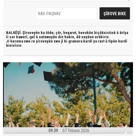
BALKÊŞÎ: Şîroveyên ku têde;
çêr, heqaret, hevokên biçûkxistinê û êrîşa
li ser bawerî, gel û neteweyên din hebin,
dê neyêne erêkirin.
JI kerema xwe re şîroveyên xwe jî bi
gramera kurdî
ya rast û
tîpên kurdî
binivîsin
09:39
07 Tebaxe 2026