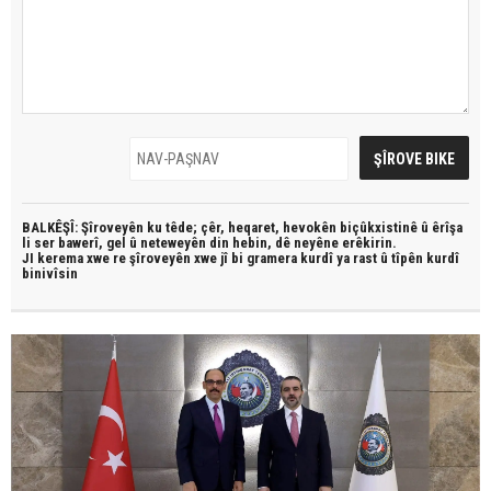
BALKÊŞÎ: Şîroveyên ku têde;
çêr, heqaret, hevokên biçûkxistinê û êrîşa
li ser bawerî, gel û neteweyên din hebin,
dê neyêne erêkirin.
JI kerema xwe re şîroveyên xwe jî bi
gramera kurdî
ya rast û
tîpên kurdî
binivîsin