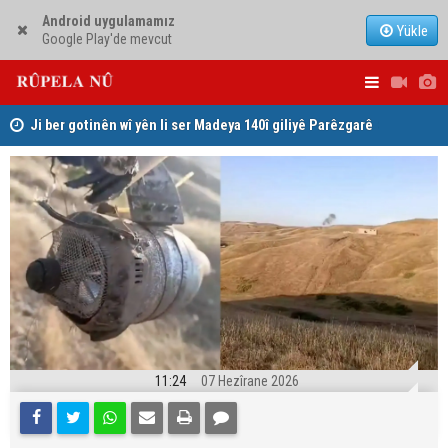
Android uygulamamız
Yükle
Google Play'de mevcut
Ji ber gotinên wî yên li ser Madeya 140î giliyê Parêzgarê
Şeva helbe
Kerkûkê kir
Düsseldor
11:24
07 Hezîrane 2026