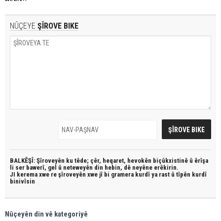
NÛÇEYE
ŞÎROVE BIKE
BALKÊŞÎ: Şîroveyên ku têde;
çêr, heqaret, hevokên biçûkxistinê û êrîşa
li ser bawerî, gel û neteweyên din hebin,
dê neyêne erêkirin.
JI kerema xwe re şîroveyên xwe jî bi
gramera kurdî
ya rast û
tîpên kurdî
binivîsin
Nûçeyên din vê kategoriyê