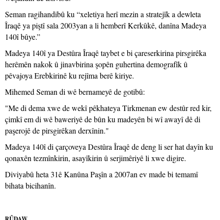
Seman ragihandibû ku “xeletiya herî mezin a stratejîk a dewleta
Îraqê ya piştî sala 2003yan a li hemberî Kerkûkê, danîna Madeya
140î bûye.”
Madeya 140î ya Destûra Îraqê taybet e bi çareserkirina pirsgirêka
herêmên nakok û jinavbirina şopên guhertina demografîk û
pêvajoya Erebkirinê ku rejîma berê kiriye.
Mihemed Seman di wê bernameyê de gotibû:
"Me di dema xwe de wekî pêkhateya Tirkmenan ew destûr red kir,
çimkî em di wê baweriyê de bûn ku madeyên bi wî awayî dê di
paşerojê de pirsgirêkan derxînin."
Madeya 140î di çarçoveya Destûra Îraqê de deng li ser hat dayîn ku
qonaxên tezmînkirin, asayîkirin û serjimêriyê li xwe digire.
Diviyabû heta 31ê Kanûna Paşîn a 2007an ev made bi temamî
bihata bicihanîn.
RÛDAW