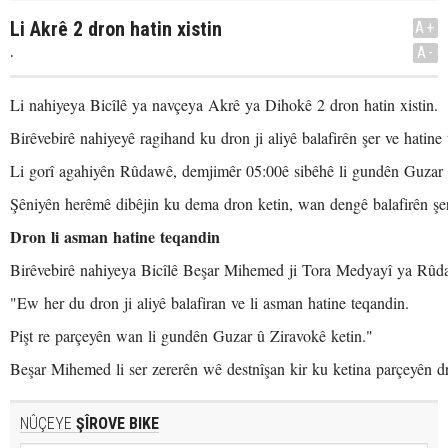
Li Akrê 2 dron hatin xistin
A+
.
A-
Li nahiyeya Bicîlê ya navçeya Akrê ya Dihokê 2 dron hatin xistin.
Birêvebirê nahiyeyê ragihand ku dron ji aliyê balafirên şer ve hatine
Li gorî agahiyên Rûdawê, demjimêr 05:00ê sibêhê li gundên Guzar û
Şêniyên herêmê dibêjin ku dema dron ketin, wan dengê balafirên şer
Dron li asman hatine teqandin
Birêvebirê nahiyeya Bicîlê Beşar Mihemed ji Tora Medyayî ya Rûdaw
"Ew her du dron ji aliyê balafiran ve li asman hatine teqandin.
Pişt re parçeyên wan li gundên Guzar û Ziravokê ketin."
Beşar Mihemed li ser zererên wê destnîşan kir ku ketina parçeyên dr
NÛÇEYE
ŞÎROVE BIKE