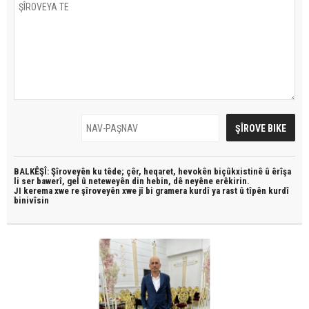
BALKÊŞÎ: Şîroveyên ku têde;
çêr, heqaret, hevokên biçûkxistinê û êrîşa
li ser bawerî, gel û neteweyên din hebin,
dê neyêne erêkirin.
JI kerema xwe re şîroveyên xwe jî bi
gramera kurdî
ya rast û
tîpên kurdî
binivîsin