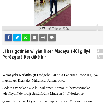
12:27
09 Tebaxe 2026
Ji ber gotinên wî yên li ser Madeya 140î giliyê
A+
Parêzgarê Kerkûkê kir
A-
.
Welatiyekî Kerkûkê çû Dadgeha Bilind a Federal a Îraqê û giliyê
Parêzgarê Kerkûkê Mihemed Seman bike.
Sedema vê yekê ew e ku Mihemed Seman di hevpeyvîneke
televîzyonî de li dijî destûrîbûna Madeya 140î derketiye.
Şêniyê Kerkûkê Diyar Ebdulrezaqê ku giliyê Mihemed Seman