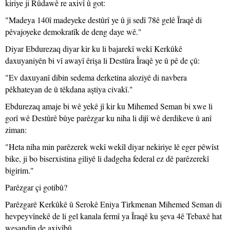
kiriye ji Rûdawê re axivî û got:
"Madeya 140î madeyeke destûrî ye û ji sedî 78ê gelê Îraqê di
pêvajoyeke demokratîk de deng daye wê."
Diyar Ebdurezaq diyar kir ku li bajarekî wekî Kerkûkê
daxuyaniyên bi vî awayî êrişa li Destûra Îraqê ye û pê de çû:
"Ev daxuyanî dibin sedema derketina aloziyê di navbera
pêkhateyan de û têkdana aştiya civakî."
Ebdurezaq amaje bi wê yekê jî kir ku Mihemed Seman bi xwe li
gorî wê Destûrê bûye parêzgar ku niha li dijî wê derdikeve û anî
ziman:
"Heta niha min parêzerek wekî wekîl diyar nekiriye lê eger pêwîst
bike, ji bo biserxistina giliyê li dadgeha federal ez dê parêzerekî
bigirim."
Parêzgar çi gotibû?
Parêzgarê Kerkûkê û Serokê Eniya Tirkmenan Mihemed Seman di
hevpeyvînekê de li gel kanala fermî ya Îraqê ku şeva 4ê Tebaxê hat
weşandin de axivîbû.