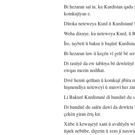
Bi hezaran sal in, ku Kurdistan qada 
komkujîyan e.
Dîroka neteweya Kurd û Kurdistanê 
Weha dixuye, ku neteweya Kurd, li R
Îro, taybetî li bakur û başûrê Kurdist
Bi hezaran law û keçên vî gelê bê ser
Di rastiyê da ew tabloya bê dewleti
ewqas mezin nedihat.
Divê hemû qetlîam û komkujî jibîra 
hişmendîya neteweyî û mirovî her zin
Li Bakurê Kurdistanê di hundirê du s
Di hundirê du salên dawî da dewleta 
çekên giran êriş kir.
Xirbe û kewaşeyê xanî û avahîyên wêr
tiştek nebûbe, digerin û xem jî naxwi