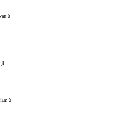
yan û
 jî
lîam û