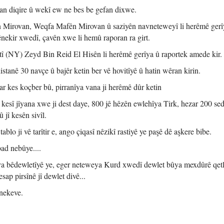
nan diqire û wekî ew ne bes be gefan dixwe.
Mirovan, Weqfa Mafên Mirovan û saziyên navneteweyî li herêmê gerî
ênekir xwedî, çavên xwe li hemû raporan ra girt.
 (NY) Zeyd Bin Reid El Hisên li herêmê gerîya û raportek amede kir.
stanê 30 navçe û bajêr ketin ber vê hovitîyê û hatin wêran kirin.
ar kes koçber bû, pirranîya vana ji herêmê dûr ketin
esî jîyana xwe ji dest daye, 800 jê hêzên ewlehîya Tirk, hezar 200 sed
jî kesên sivîl.
blo ji vê tarîtir e, ango çiqasî nêzikî rastiyê ye paşê dê aşkere bibe.
bad nebûye....
bloya bêdewletîyê ye, eger neteweya Kurd xwedî dewlet bûya mexdûrê qet
p pirsînê jî dewlet divê...
rnekeve.