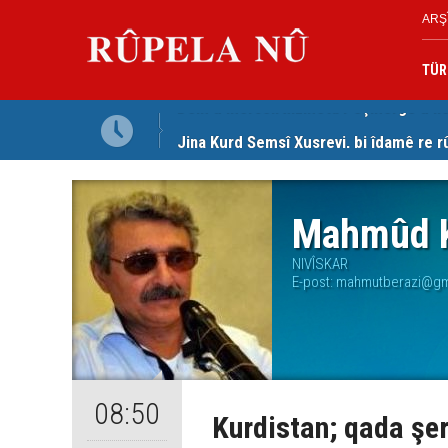
ARŞ
TÜR
Jina Kurd Şemsî Xusrevi, bi îdamê re rû
Mahmûd K
NIVÎSKAR
E-post:
mahmutberazi@gm
08:50
Kurdistan; qada şer