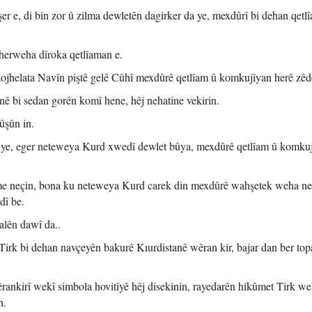
şer e, di bin zor û zilma dewletên dagirker da ye, mexdûrî bi dehan qetl
herweha dîroka qetlîaman e.
ojhelata Navîn piştê gelê Cûhî mexdûrê qetlîam û komkujîyan herê zêd
anê bi sedan gorên komî hene, hêj nehatine vekirin.
ûşûn in.
yê ye, eger neteweya Kurd xwedî dewlet bûya, mexdûrê qetlîam û komku
me neçin, bona ku neteweya Kurd carek din mexdûrê wahşetek weha ne
dî be.
alên dawî da..
Tirk bi dehan navçeyên bakurê Kıurdistanê wêran kir, bajar dan ber top
ankirî wekî simbola hovitîyê hêj disekinin, rayedarên hikûmet Tirk we
n.