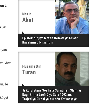
îam û
Nezir
Akat
e ye.
Epîstemolojiya Mafên Neteweyî: Teswîr,
Ravekirin û Nirxandin
jîyan
yê, divê
Hüsamettin
Turan
an, bi
Ji Kurdistana Sor heta Sürgûnên Stalîn û
Dagirkirina Laçînê ya Sala 1992’an:
kî qet
Trajediya Dîrokî ya Kurdên Kafkasyayê