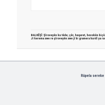
BALKÊŞÎ: Şîroveyên ku têde;
çêr, heqaret, hevokên biçûk
JI kerema xwe re şîroveyên xwe jî bi
gramera kurdî
ya ra
Rûpela sereke