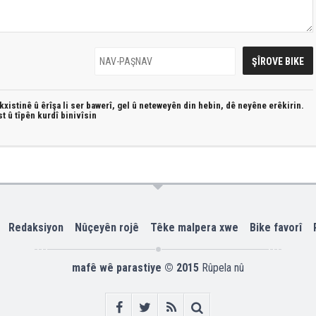
xistinê û êrîşa li ser bawerî, gel û neteweyên din hebin,
dê neyêne erêkirin.
st û
tîpên kurdî
binivîsin
Redaksiyon
Nûçeyên rojê
Têke malpera xwe
Bike favorî
mafê wê parastiye © 2015
Rûpela nû