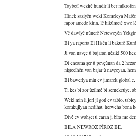
Taybetî wezîrê hundir li ber mîkrofo
Hinek saziyên wekî Komeleya Mafên 
rapor amede kirin, lê hikûmetê xwe l
Vê dawîyê nûnerê Neteweyên Yekgirtî
Bi ya raporta El Hisên li bakurê Kurdi
Ji van navçe û bajaran nêzikî 500 hez
Di encama şer û pevçûnan da 2 hezar k
niştecîhên van bajar û navçeyan, hemû 
Bi bawerîya min ev jimarek global e, ta
Ti kes bi zor ûzilmê bi serneketiye, a
Wekî min li jorî jî gotî ev tablo, ta
komkujîyan nedihat, herweha bona hesa
Divê ev wahşet ti caran ji bîra me de
BILA NEWROZ PÎROZ BE.