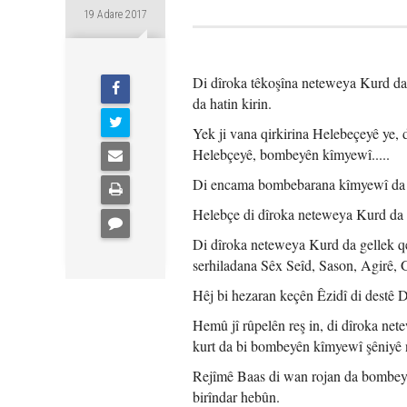
19 Adare 2017
Di dîroka têkoşîna neteweya Kurd da a
da hatin kirin.
Yek ji vana qirkirina Helebeçeyê ye, 
Helebçeyê, bombeyên kîmyewî.....
Di encama bombebarana kîmyewî da 5 he
Helebçe di dîroka neteweya Kurd da rûp
Di dîroka neteweya Kurd da gellek qe
serhiladana Sêx Seîd, Sason, Agirê, G
Hêj bi hezaran keçên Êzidî di destê
Hemû jî rûpelên reş in, di dîroka net
kurt da bi bombeyên kîmyewî şêniyê na
Rejîmê Baas di wan rojan da bombeyên
birîndar hebûn.