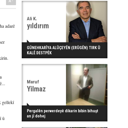
A-
Ali K.
yıldırım
eha adarê
ser
GÛNEHKARÎYA ALÛÇEYÊN (ERÛGÊN) TIRK Û
KALÊ DESTPÊK
irin.
a
Maruf
...
Yilmaz
 gellekî
Pergalên perwerdeyê dikarin bibin bihuşt
an jî dohej
î û