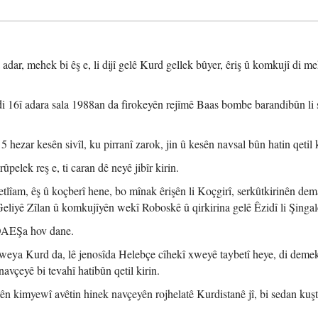
dar, mehek bi êş e, li dijî gelê Kurd gellek bûyer, êriş û komkujî di m
di 16î adara sala 1988an da firokeyên rejîmê Baas bombe barandibûn li 
zar kesên sivîl, ku pirranî zarok, jin û kesên navsal bûn hatin qetil k
elek reş e, ti caran dê neyê jibîr kirin.
tlîam, êş û koçberî hene, bo mînak êrişên li Koçgirî, serkûtkirinên dem
eliyê Zîlan û komkujîyên wekî Roboskê û qirkirina gelê Êzidî li Şingalê
 DAEŞa hov dane.
eweya Kurd da, lê jenosîda Helebçe cîhekî xweyê taybetî heye, di demek
vçeyê bi tevahî hatibûn qetil kirin.
 kimyewî avêtin hinek navçeyên rojhelatê Kurdistanê jî, bi sedan kuşt