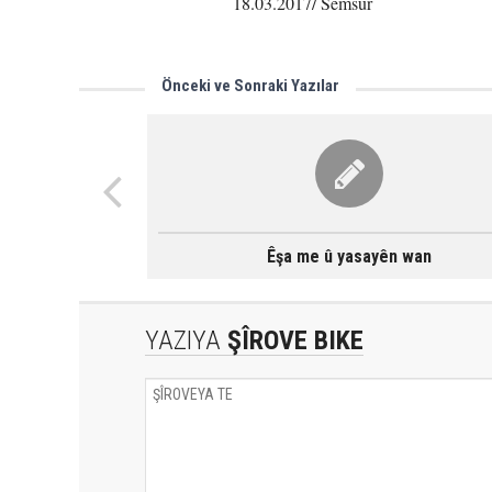
18.03.2017/ Semsûr
Önceki ve Sonraki Yazılar
Êşa me û yasayên wan
YAZIYA
ŞÎROVE BIKE