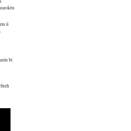
a
 zarokên
rin û
.
azin bi
rfireh