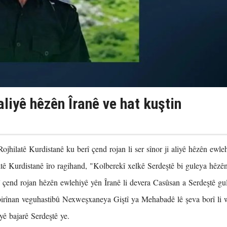
aliyê hêzên Îranê ve hat kuştin
jhilatê Kurdistanê ku berî çend rojan li ser sînor ji aliyê hêzên ewleh
ê Kurdistanê îro ragihand, "Kolberekî xelkê Serdeştê bi guleya hêzên 
î çend rojan hêzên ewlehiyê yên Îranê li devera Casûsan a Serdeştê g
irînan veguhastibû Nexweşxaneya Giştî ya Mehabadê lê şeva borî li w
ê bajarê Serdeştê ye.