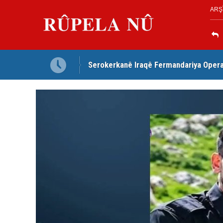
ARŞ
î ye
Serokerkanê Iraqê Fermandariya Opera