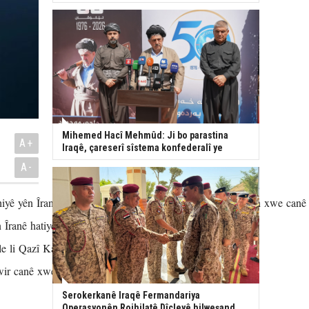
Mihemed Hacî Mehmûd: Ji bo parastina
A+
Iraqê, çareserî sîstema konfederalî ye
A-
iyê yên Îranê ve hatibû birîndarkirin, ji ber giraniya birînên xwe canê
Îranê hatiye kuştin."
ule li Qazî Kawanî reşandibûn.
ir canê xwe ji dest da.
Serokerkanê Iraqê Fermandariya
Operasyonên Rojhilatê Dîcleyê hilweşand