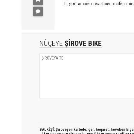
Li gorî amarên rêxistinên mafên miro
NÛÇEYE
ŞÎROVE BIKE
BALKÊŞÎ: Şîroveyên ku têde;
çêr, heqaret, hevokên biçûk
JI kerema xwe re şîroveyên xwe jî bi
gramera kurdî
ya ra