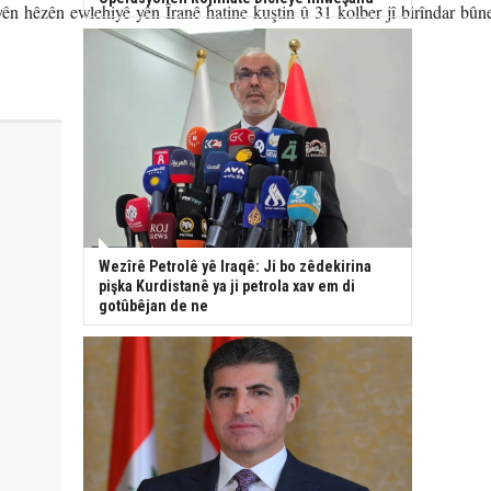
ên hêzên ewlehiyê yên Îranê hatine kuştin û 31 kolber jî birîndar bûn
Wezîrê Petrolê yê Iraqê: Ji bo zêdekirina
pişka Kurdistanê ya ji petrola xav em di
gotûbêjan de ne