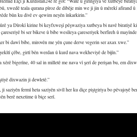
mîd Elçî ji Kurdistan24ê re got: “Wate û giringiya vê xutbeyê biratiy
û, xwedê teala qurana pîroz de dibêje min we ji jin û mêrekî afirand û
zêde bûn ku divê ev qewim neyên înkarkirin.”
ûrê ya Dîrokî kirine bi keyfxweşî pêşwaziya xutbeya bi navê biratiyê ki
areseriyê bi ser bikeve û bibe wesîleya çareseriyek berfireh û mayînde
 bi dawî bibe, mirovên me yên çune derve vegerin ser axax xwe.”
kîtî çêbe, girtî bên werdan û kurd nava wekheviyê de bijîn.”
êrê bigerîne, 40 sal in milletê me nava vî şerî de perişan bu, em dixw
ştiyê dixwazin ji dewletê.”
ji saziyên fermî heta saziyên sivîl her ku diçe piştgiriya bo pêvajoyê be
ên berê nexetime û biçe serî.