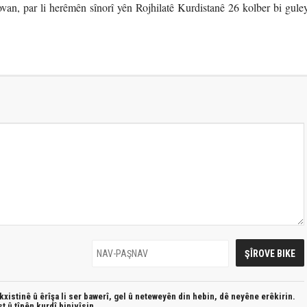
van, par li herêmên sînorî yên Rojhilatê Kurdistanê 26 kolber bi guley
xistinê û êrîşa li ser bawerî, gel û neteweyên din hebin,
dê neyêne erêkirin.
st û
tîpên kurdî
binivîsin