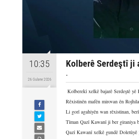
Kolberê Serdeştî ji 
10:35
.
26 Gulane 2026
Kolberekî xelkê bajarê Serdeştê yê Ro
Rêxistinên mafên mirovan ên Rojhilat
Li gorî agahiyên wan rêxistinan, ber
Tîman Qazî Kawanî ji ber giraniya b
Qazî Kawanî xelkê gundê Doletûyê y