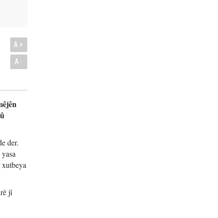
A+
A-
mêjên
 û
de der.
 yasa
n xutbeya
rê jî