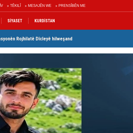
ÎV
TÊKILÎ
MESAJÊN WE
PRENSÎBÊN ME
SİYASET
KURDİSTAN
syonên Rojhilatê Dîcleyê hilweşand
We