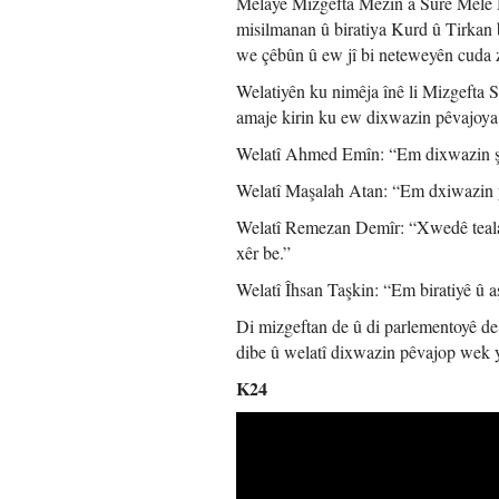
Melayê Mizgefta Mezin a Sûrê Mele He
misilmanan û biratiya Kurd û Tirkan b
we çêbûn û ew jî bi neteweyên cuda 
Welatiyên ku nimêja înê li Mizgefta S
amaje kirin ku ew dixwazin pêvajoya ç
Welatî Ahmed Emîn: “Em dixwazin şer
Welatî Maşalah Atan: “Em dxiwazin ye
Welatî Remezan Demîr: “Xwedê teala x
xêr be.”
Welatî Îhsan Taşkin: “Em biratiyê û a
Di mizgeftan de û di parlementoyê de, 
dibe û welatî dixwazin pêvajop wek y
K24