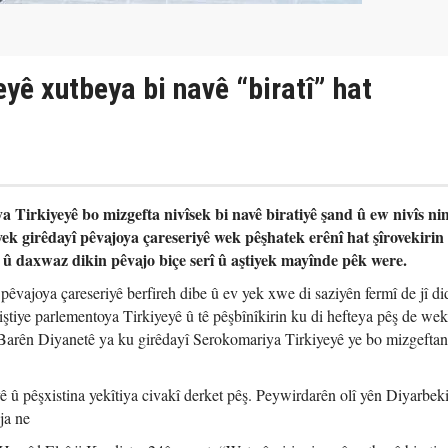
eyê xutbeya bi navê “biratî” hat
 Tirkiyeyê bo mizgefta nivîsek bi navê biratiyê şand û ew nivîs ni
ek girêdayî pêvajoya çareseriyê wek pêşhatek erênî hat şîrovekirin
î û daxwaz dikin pêvajo biçe serî û aştiyek mayînde pêk were.
 pêvajoya çareseriyê berfireh dibe û ev yek xwe di saziyên fermî de jî di
tiye parlementoya Tirkiyeyê û tê pêşbînîkirin ku di hefteya pêş de wek
 Barên Diyanetê ya ku girêdayî Serokomariya Tirkiyeyê ye bo mizgefta
ê û pêşxistina yekîtiya civakî derket pêş. Peywirdarên olî yên Diyarbeki
ja ne