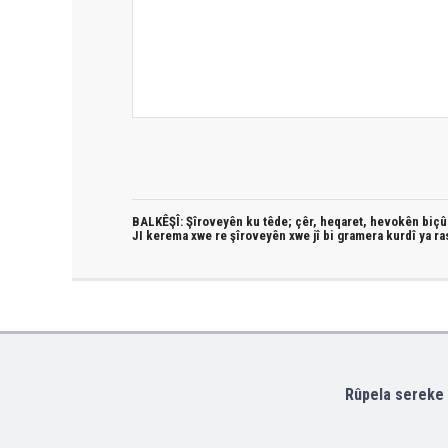
BALKÊŞÎ: Şîroveyên ku têde;
çêr, heqaret, hevokên biçûk
JI kerema xwe re şîroveyên xwe jî bi
gramera kurdî
ya ra
Rûpela sereke