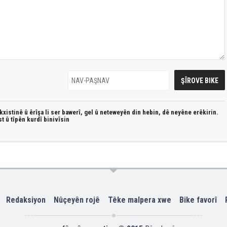
xistinê û êrîşa li ser bawerî, gel û neteweyên din hebin,
dê neyêne erêkirin.
st û
tîpên kurdî
binivîsin
Redaksiyon
Nûçeyên rojê
Têke malpera xwe
Bike favorî