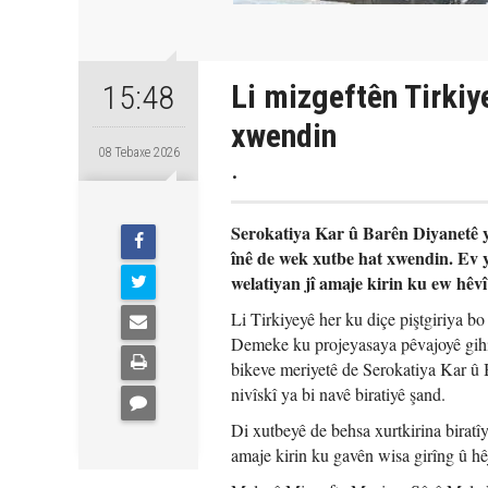
Li mizgeftên Tirkiy
15:48
xwendin
08 Tebaxe 2026
.
Serokatiya Kar û Barên Diyanetê ya
înê de wek xutbe hat xwendin. Ev y
welatiyan jî amaje kirin ku ew hêv
Li Tirkiyeyê her ku diçe piştgiriya bo
Demeke ku projeyasaya pêvajoyê gihiş
bikeve meriyetê de Serokatiya Kar û
nivîskî ya bi navê biratiyê şand.
Di xutbeyê de behsa xurtkirina biratîy
amaje kirin ku gavên wisa girîng û hê