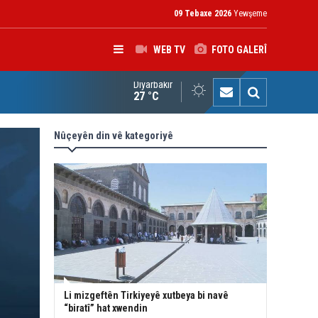
09 Tebaxe 2026
Yewşeme
WEB TV
FOTO GALERÎ
Diyarbakır
zîrê Petrolê yê Iraqê: Ji bo zêdekirina pişka Kurdistanê ya ji pe
27 °C
Nûçeyên din vê kategoriyê
Li mizgeftên Tirkiyeyê xutbeya bi navê
“biratî” hat xwendin