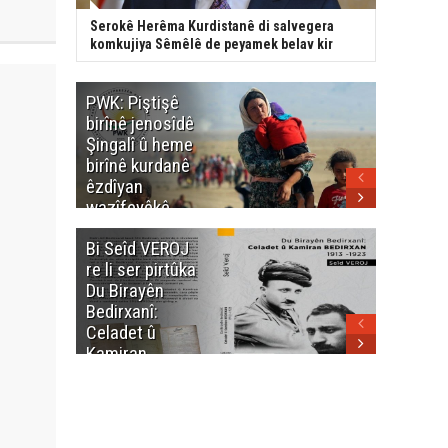
Serokê Herêma Kurdistanê di salvegera
komkujiya Sêmêlê de peyamek belav kir
PWK: Piştişê
PWK: Ma
birînê jenosîdê
şehîdan
Şingalî û heme
Enfalê
birînê kurdanê
Barzanîy
êzdîyan
hurmet 
wazîfeyêkê
kenê
neteweyî yê
Bi Seîd VEROJ
Wezîra
heme kurdanê
re li ser pirtûka
Berhema
dinya yo
Du Birayên
Cengî y
Bedirxanî:
Pakistan
Celadet û
û hevjîn
Kamiran
em Kurd
Bedirxan
(1913 -1923)