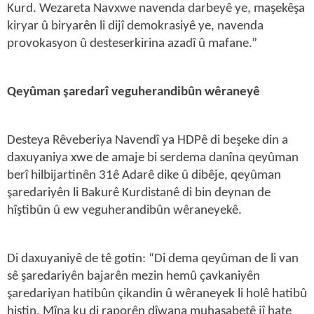
Kurd. Wezareta Navxwe navenda darbeyê ye, maşekêşa
kiryar û biryarên li dijî demokrasiyê ye, navenda
provokasyon û desteserkirina azadî û mafane.”
Qeyûman şaredarî veguherandibûn wêraneyê
Desteya Rêveberiya Navendî ya HDPê di beşeke din a
daxuyaniya xwe de amaje bi serdema danîna qeyûman
berî hilbijartinên 31ê Adarê dike û dibêje, qeyûman
şaredariyên li Bakurê Kurdistanê di bin deynan de
hîştibûn û ew veguherandibûn wêraneyekê.
Di daxuyaniyê de tê gotin: “Di dema qeyûman de li van
sê şaredariyên bajarên mezin hemû çavkaniyên
şaredariyan hatibûn çikandin û wêraneyek li holê hatibû
hiştin. Mîna ku di raporên dîwana muhasabetê jî hate