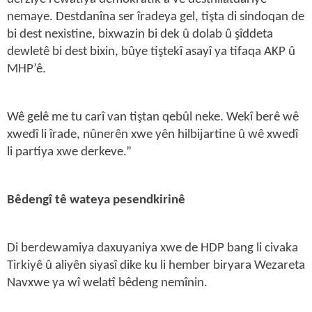
nemaye. Destdanîna ser îradeya gel, tişta di sindoqan de
bi dest nexistine, bixwazin bi dek û dolab û şîddeta
dewletê bi dest bixin, bûye tiştekî asayî ya tifaqa AKP û
MHP’ê.
Wê gelê me tu carî van tiştan qebûl neke. Wekî berê wê
xwedî li îrade, nûnerên xwe yên hilbijartine û wê xwedî
li partiya xwe derkeve.”
Bêdengî tê wateya pesendkirinê
Di berdewamiya daxuyaniya xwe de HDP bang li civaka
Tirkiyê û aliyên siyasî dike ku li hember biryara Wezareta
Navxwe ya wî welatî bêdeng nemînin.