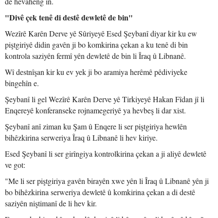
de hevaheng in.
"Divê çek tenê di destê dewletê de bin"
Wezîrê Karên Derve yê Sûriyeyê Esed Şeybanî diyar kir ku ew
piştgiriyê didin gavên ji bo komkirina çekan a ku tenê di bin
kontrola saziyên fermî yên dewletê de bin li Îraq û Libnanê.
Wî destnîşan kir ku ev yek ji bo aramiya herêmê pêdiviyeke
bingehîn e.
Şeybanî li gel Wezîrê Karên Derve yê Tirkiyeyê Hakan Fîdan jî li
Enqereyê konferanseke rojnamegeriyê ya hevbeş li dar xist.
Şeybanî anî ziman ku Şam û Enqere li ser piştgiriya hewlên
bihêzkirina serweriya Îraq û Libnanê li hev kiriye.
Esed Şeybanî li ser girîngiya kontrolkirina çekan a ji aliyê dewletê
ve got:
"Me li ser piştgiriya gavên birayên xwe yên li Îraq û Libnanê yên ji
bo bihêzkirina serweriya dewletê û komkirina çekan a di destê
saziyên niştimanî de li hev kir.