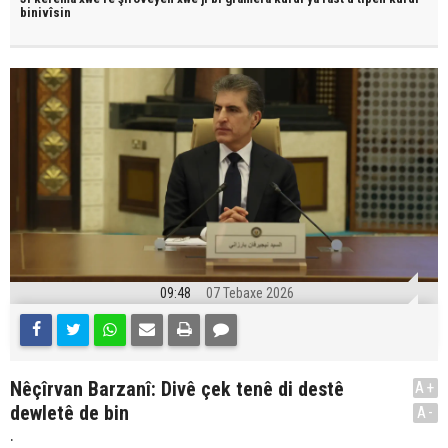
binivîsin
09:48
07 Tebaxe 2026
Nêçîrvan Barzanî: Divê çek tenê di destê
A+
dewletê de bin
A-
.