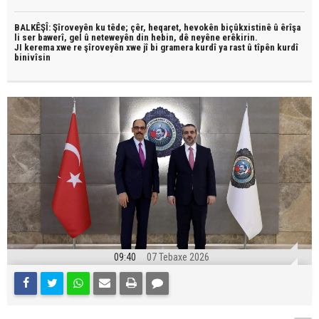
BALKÊŞÎ: Şîroveyên ku têde;
çêr, heqaret, hevokên biçûkxistinê û êrîşa
li ser bawerî, gel û neteweyên din hebin,
dê neyêne erêkirin.
JI kerema xwe re şîroveyên xwe jî bi
gramera kurdî
ya rast û
tîpên kurdî
binivîsin
09:40
07 Tebaxe 2026