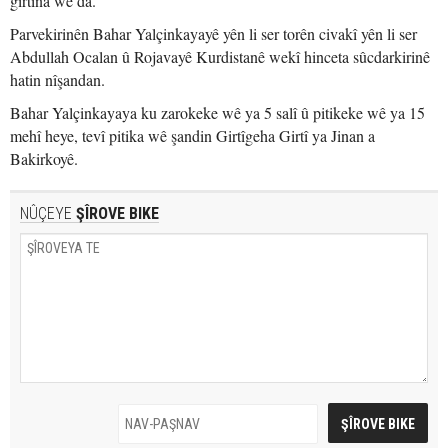
girtina wê da.
Parvekirinên Bahar Yalçinkayayê yên li ser torên civakî yên li ser
Abdullah Ocalan û Rojavayê Kurdistanê wekî hinceta sûcdarkirinê
hatin nîşandan.
Bahar Yalçinkayaya ku zarokeke wê ya 5 salî û pitikeke wê ya 15
mehî heye, tevî pitika wê şandin Girtîgeha Girtî ya Jinan a
Bakirkoyê.
NÛÇEYE
ŞÎROVE BIKE