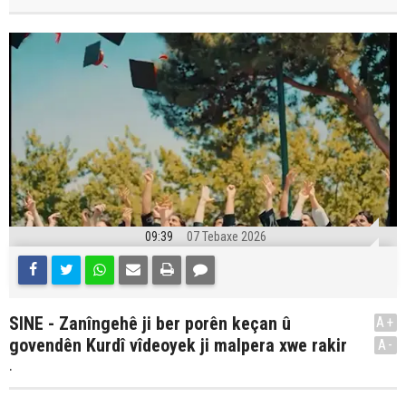
09:39
07 Tebaxe 2026
SINE - Zanîngehê ji ber porên keçan û
A+
govendên Kurdî vîdeoyek ji malpera xwe rakir
A-
.