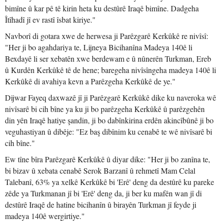
bimîne û kar pê tê kirin heta ku destûrê Iraqê bimîne. Dadgeha
Îtîhadî jî ev rastî îsbat kiriye."
Navborî di gotara xwe de herwesa ji Parêzgarê Kerkûkê re nivîsî:
"Her ji bo agahdariya te, Lijneya Bicihanîna Madeya 140ê li
Bexdayê li ser xebatên xwe berdewam e û nûnerên Turkman, Ereb
û Kurdên Kerkûkê tê de hene; baregeha nivîsîngeha madeya 140ê li
Kerkûkê di avahiya kevn a Parêzgeha Kerkûkê de ye."
Dijwar Fayeq daxwazê jî ji Parêzgarê Kerkûkê dike ku naveroka wê
nivîsarê bi cih bîne ya ku ji bo parêzgeha Kerkûkê û parêzgehên
din yên Iraqê hatiye şandin, ji bo dabînkirina erdên akincîbûnê ji bo
veguhastiyan û dibêje: "Ez baş dibînim ku cenabê te wê nivîsarê bi
cih bîne."
Ew tîne bîra Parêzgarê Kerkûkê û diyar dike: "Her ji bo zanîna te,
bi bizav û xebata cenabê Serok Barzanî û rehmetî Mam Celal
Talebanî, 63% ya xelkê Kerkûkê bi 'Erê' deng da destûrê ku pareke
zêde ya Turkmanan jî bi 'Erê' deng da, ji ber ku mafên wan jî di
destûrê Iraqê de hatine bicihanîn û birayên Turkman jî feyde ji
madeya 140ê wergirtiye."