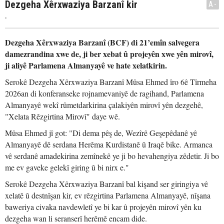
Dezgeha Xêrxwaziya Barzanî kir
A-
.
Dezgeha Xêrxwaziya Barzanî (BCF) di 21’emîn salvegera
damezrandina xwe de, ji ber xebat û projeyên xwe yên mirovî,
ji aliyê Parlamena Almanyayê ve hate xelatkirin.
Serokê Dezgeha Xêrxwaziya Barzanî Mûsa Ehmed îro 6ê Tîrmeha
2026an di konferanseke rojnamevaniyê de ragihand, Parlamena
Almanyayê wekî rûmetdarkirina çalakiyên mirovî yên dezgehê,
"Xelata Rêzgirtina Mirovî" daye wê.
Mûsa Ehmed jî got: "Di dema pêş de, Wezîrê Geşepêdanê yê
Almanyayê dê serdana Herêma Kurdistanê û Iraqê bike. Armanca
vê serdanê amadekirina zemînekê ye ji bo hevahengiya zêdetir. Ji bo
me ev gaveke gelekî giring û bi nirx e."
Serokê Dezgeha Xêrxwaziya Barzanî bal kişand ser giringiya vê
xelatê û destnîşan kir, ev rêzgirtina Parlamena Almanyayê, nîşana
baweriya civaka navdewletî ye bi kar û projeyên mirovî yên ku
dezgeha wan li seranserî herêmê encam dide.