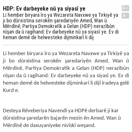
HDP: Ev darbeyeke nû ya siyasî ye
A+
Li hember biryara îro ya Wezareta Navxwe ya Tirkiyê ya
A-
ji bo dûrxistina serokên şaredariyên Amed, Wan û
Mêrdînê, Partiya Demokratîk a Gelan (HDP) nerazîbûn
nîşan da û ragihand: Ev darbeyeke nû ya siyasî ye. Ev di
heman demê de helwesteke dijminkarî li dij
Li hember biryara îro ya Wezareta Navxwe ya Tirkiyê ya
ji bo dûrxistina serokên şaredariyên Amed, Wan û
Mêrdînê, Partiya Demokratîk a Gelan (HDP) nerazîbûn
nîşan da û ragihand: Ev darbeyeke nû ya siyasî ye. Ev di
heman demê de helwesteke dijminkarî li dijî îradeya gelê
Kurd e.
Desteya Rêveberiya Navendî ya HDPê derbarê ji kar
dûrxistina şaredarên bajarên mezin ên Amed, Wan û
Mêrdînê de daxuyaniyeke nivîskî weşand.