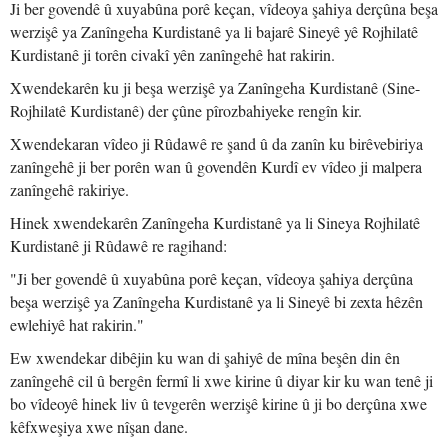
Ji ber govendê û xuyabûna porê keçan, vîdeoya şahiya derçûna beşa
werzişê ya Zanîngeha Kurdistanê ya li bajarê Sineyê yê Rojhilatê
Kurdistanê ji torên civakî yên zanîngehê hat rakirin.
Xwendekarên ku ji beşa werzişê ya Zanîngeha Kurdistanê (Sine-
Rojhilatê Kurdistanê) der çûne pîrozbahiyeke rengîn kir.
Xwendekaran vîdeo ji Rûdawê re şand û da zanîn ku birêvebiriya
zanîngehê ji ber porên wan û govendên Kurdî ev vîdeo ji malpera
zanîngehê rakiriye.
Hinek xwendekarên Zanîngeha Kurdistanê ya li Sineya Rojhilatê
Kurdistanê ji Rûdawê re ragihand:
"Ji ber govendê û xuyabûna porê keçan, vîdeoya şahiya derçûna
beşa werzişê ya Zanîngeha Kurdistanê ya li Sineyê bi zexta hêzên
ewlehiyê hat rakirin."
Ew xwendekar dibêjin ku wan di şahiyê de mîna beşên din ên
zanîngehê cil û bergên fermî li xwe kirine û diyar kir ku wan tenê ji
bo vîdeoyê hinek liv û tevgerên werzişê kirine û ji bo derçûna xwe
kêfxweşiya xwe nîşan dane.