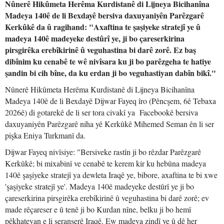
Nûnerê Hikûmeta Herêma Kurdistanê di Lijneya Bicihanîna
Madeya 140ê de li Bexdayê bersiva daxuyaniyên Parêzgarê
Kerkûkê da û ragihand: "Axaftina te şaşiyeke stratejî ye û
madeya 140ê madeyeke destûrî ye, ji bo çareserkirina
pirsgirêka erebîkirinê û veguhastina bi darê zorê. Ez baş
dibînim ku cenabê te wê nivîsara ku ji bo parêzgeha te hatiye
şandin bi cih bîne, da ku erdan ji bo veguhastiyan dabîn bikî."
Nûnerê Hikûmeta Herêma Kurdistanê di Lijneya Bicihanîna
Madeya 140ê de li Bexdayê Dijwar Fayeq îro (Pêncşem, 6ê Tebaxa
2026ê) di gotarekê de li ser tora civakî ya Facebookê bersiva
daxuyaniyên Parêzgarê niha yê Kerkûkê Mihemed Seman ên li ser
pişka Eniya Turkmanî da.
Dijwar Fayeq nivîsiye: "Bersiveke rastîn ji bo rêzdar Parêzgarê
Kerkûkê; bi mixabinî ve cenabê te kerem kir ku hebûna madeya
140ê şaşiyeke stratejî ya dewleta Iraqê ye, bibore, axaftina te bi xwe
'şaşiyeke stratejî ye'. Madeya 140ê madeyeke destûrî ye ji bo
çareserkirina pirsgirêka erebîkirinê û veguhastina bi darê zorê; ev
made rêçareser e û tenê ji bo Kurdan nîne, belku ji bo hemî
pêkhateyan e li seranserê Iraqê. Ew madeya zindî ye û dê her