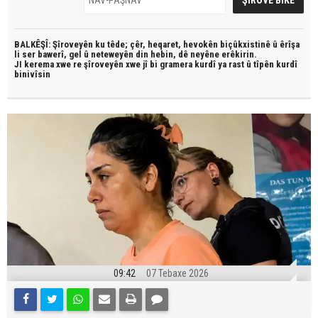
BALKÊŞÎ: Şîroveyên ku têde;
çêr, heqaret, hevokên biçûkxistinê û êrîşa
li ser bawerî, gel û neteweyên din hebin,
dê neyêne erêkirin.
JI kerema xwe re şîroveyên xwe jî bi
gramera kurdî
ya rast û
tîpên kurdî
binivîsin
09:42
07 Tebaxe 2026