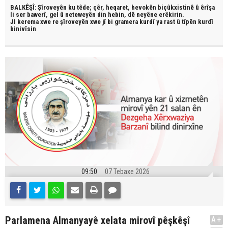
BALKÊŞÎ: Şîroveyên ku têde;
çêr, heqaret, hevokên biçûkxistinê û êrîşa
li ser bawerî, gel û neteweyên din hebin,
dê neyêne erêkirin.
JI kerema xwe re şîroveyên xwe jî bi
gramera kurdî
ya rast û
tîpên kurdî
binivîsin
09:50
07 Tebaxe 2026
Parlamena Almanyayê xelata mirovî pêşkêşî
A+