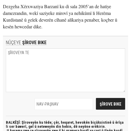
Dezgeha Xêrxwaziya Barzanî ku di sala 2005’an de hatiye
damezrandin, wekî saziyeke mirovî ya nehikûmî li Herêma
Kurdistanê û gelek deverên cîhanê alîkariya penaber, koçber û
kesên hewcedar dike.
NÛÇEYE
ŞÎROVE BIKE
BALKÊŞÎ: Şîroveyên ku têde;
çêr, heqaret, hevokên biçûkxistinê û êrîşa
li ser bawerî, gel û neteweyên din hebin,
dê neyêne erêkirin.
JI kerema xwe re şîroveyên xwe jî bi
gramera kurdî
ya rast û
tîpên kurdî