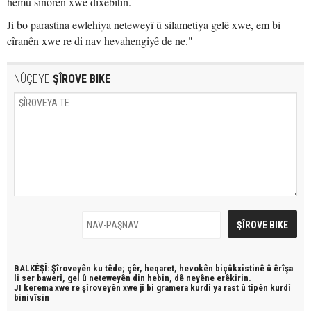
hemû sînorên xwe dixebitin.
Ji bo parastina ewlehiya neteweyî û silametiya gelê xwe, em bi
cîranên xwe re di nav hevahengiyê de ne."
NÛÇEYE
ŞÎROVE BIKE
BALKÊŞÎ: Şîroveyên ku têde;
çêr, heqaret, hevokên biçûkxistinê û êrîşa
li ser bawerî, gel û neteweyên din hebin,
dê neyêne erêkirin.
JI kerema xwe re şîroveyên xwe jî bi
gramera kurdî
ya rast û
tîpên kurdî
binivîsin