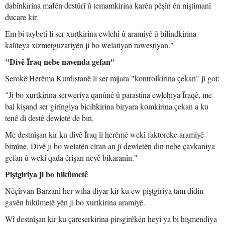
dabînkirina mafên destûrî û temamkirina karên pêşîn ên niştimanî
ducare kir.
Em bi taybetî li ser xurtkirina ewlehî û aramiyê û bilindkirina
kalîteya xizmetguzariyên ji bo welatiyan rawestiyan."
"Divê Îraq nebe navenda gefan"
Serokê Herêma Kurdistanê li ser mijara "kontrolkirina çekan" jî got:
"Ji bo xurtkirina serweriya qanûnê û parastina ewlehiya Îraqê, me
bal kişand ser girîngiya bicihkirina biryara komkirina çekan a ku
tenê di destê dewletê de bin.
Me destnîşan kir ku divê Îraq li herêmê wekî faktoreke aramiyê
bimîne. Divê ji bo welatên cîran an jî dewletên din nebe çavkaniya
gefan û wekî qada êrişan neyê bikaranîn."
Piştgiriya ji bo hikûmetê
Nêçîrvan Barzanî her wiha diyar kir ku ew piştgiriya tam didin
gavên hikûmetê yên ji bo xurtkirina aramiyê.
Wî destnîşan kir ku çareserkirina pirsgirêkên heyî ya bi hişmendiya