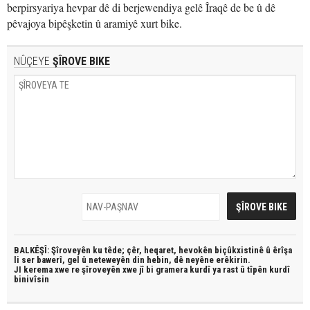
berpirsyariya hevpar dê di berjewendiya gelê Îraqê de be û dê
pêvajoya bipêşketin û aramiyê xurt bike.
NÛÇEYE
ŞÎROVE BIKE
BALKÊŞÎ: Şîroveyên ku têde;
çêr, heqaret, hevokên biçûkxistinê û êrîşa
li ser bawerî, gel û neteweyên din hebin,
dê neyêne erêkirin.
JI kerema xwe re şîroveyên xwe jî bi
gramera kurdî
ya rast û
tîpên kurdî
binivîsin