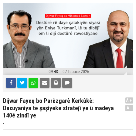
09:43
07 Tebaxe 2026
Dijwar Fayeq bo Parêzgarê Kerkûkê:
A+
Daxuyaniya te şaşiyeke stratejî ye û madeya
A-
140ê zindî ye
.