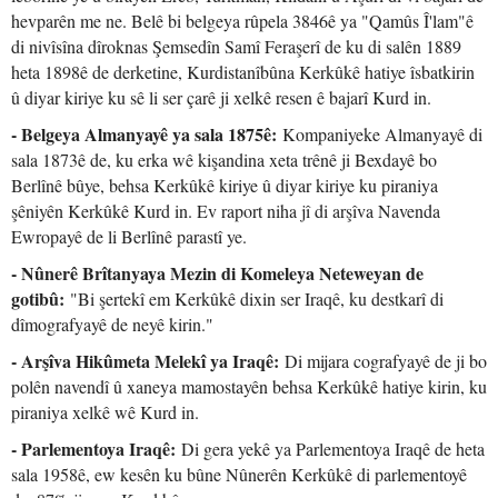
hevparên me ne. Belê bi belgeya rûpela 3846ê ya "Qamûs Î'lam"ê
di nivîsîna dîroknas Şemsedîn Samî Feraşerî de ku di salên 1889
heta 1898ê de derketine, Kurdistanîbûna Kerkûkê hatiye îsbatkirin
û diyar kiriye ku sê li ser çarê ji xelkê resen ê bajarî Kurd in.
- Belgeya Almanyayê ya sala 1875ê:
Kompaniyeke Almanyayê di
sala 1873ê de, ku erka wê kişandina xeta trênê ji Bexdayê bo
Berlînê bûye, behsa Kerkûkê kiriye û diyar kiriye ku piraniya
şêniyên Kerkûkê Kurd in. Ev raport niha jî di arşîva Navenda
Ewropayê de li Berlînê parastî ye.
- Nûnerê Brîtanyaya Mezin di Komeleya Neteweyan de
gotibû:
"Bi şertekî em Kerkûkê dixin ser Iraqê, ku destkarî di
dîmografyayê de neyê kirin."
- Arşîva Hikûmeta Melekî ya Iraqê:
Di mijara cografyayê de ji bo
polên navendî û xaneya mamostayên behsa Kerkûkê hatiye kirin, ku
piraniya xelkê wê Kurd in.
- Parlementoya Iraqê:
Di gera yekê ya Parlementoya Iraqê de heta
sala 1958ê, ew kesên ku bûne Nûnerên Kerkûkê di parlementoyê