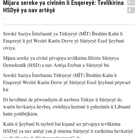
Mijara sereke ya civînên li Enqereyê: Tevlîkirina
A+
HSDyê ya nav artêşê
A-
.
Serokê Saziya Îstixbaratê ya Tirkiyeyê (MÎT) Îbrahîm Kalin li
Enqereyê li gel Wezîrê Karên Derve yê Sûriyeyê Esed Şeybanî
civiya.
Mijara sereke ya civînê pêvajoya tevlîkirina Hêzên Sûriyeya
Demokratîk (HSD) a nav Artêşa Ereban a Sûriyeyê bû.
Serokê Saziya Îstixbarata Tirkiyeyê (MÎT) Îbrahîm Kalin li
Enqereyê Wezîrê Karên Derve yê Sûriyeyê Esed Şeybanî pêşwazî
kir.
Di hevdîtinê de pêwendiyên di navbera Tirkiye û Sûriyeyê de,
warên hevkariya hevbeş, ewlehiya herêmê û guherînên li Libnanê
hatin gotûbêjkirin.
Kalin û Şeybanî bi taybetî bal kişand ser pêvajoya tevlîkirina
HSDyê ya nav artêşê yan jî sîstema Sûriyeyê û xurtkirina hevkariyê
ya di têkoşîna li dijî “tawanên terorê” de.