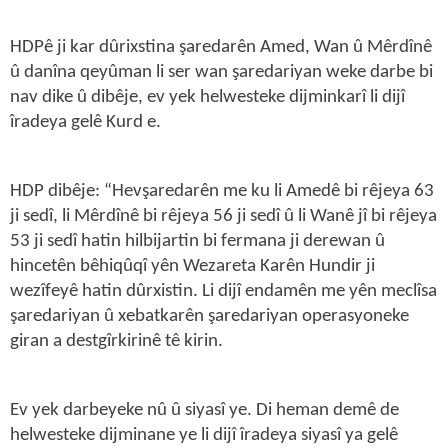
HDPê ji kar dûrixstina şaredarên Amed, Wan û Mêrdînê
û danîna qeyûman li ser wan şaredariyan weke darbe bi
nav dike û dibêje, ev yek helwesteke dijminkarî li dijî
îradeya gelê Kurd e.
HDP dibêje: “Hevşaredarên me ku li Amedê bi rêjeya 63
ji sedî, li Mêrdînê bi rêjeya 56 ji sedî û li Wanê jî bi rêjeya
53 ji sedî hatin hilbijartin bi fermana ji derewan û
hincetên bêhiqûqî yên Wezareta Karên Hundir ji
wezîfeyê hatin dûrxistin. Li dijî endamên me yên meclîsa
şaredariyan û xebatkarên şaredariyan operasyoneke
giran a destgîrkirinê tê kirin.
Ev yek darbeyeke nû û siyasî ye. Di heman demê de
helwesteke dijminane ye li dijî îradeya siyasî ya gelê