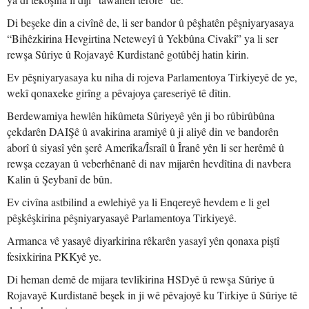
Di beşeke din a civînê de, li ser bandor û pêşhatên pêşniyaryasaya
“Bihêzkirina Hevgirtina Neteweyî û Yekbûna Civakî” ya li ser
rewşa Sûriye û Rojavayê Kurdistanê gotûbêj hatin kirin.
Ev pêşniyaryasaya ku niha di rojeva Parlamentoya Tirkiyeyê de ye,
wekî qonaxeke girîng a pêvajoya çareseriyê tê dîtin.
Berdewamiya hewlên hikûmeta Sûriyeyê yên ji bo rûbirûbûna
çekdarên DAIŞê û avakirina aramiyê û ji aliyê din ve bandorên
aborî û siyasî yên şerê Amerîka/Îsraîl û Îranê yên li ser herêmê û
rewşa cezayan û veberhênanê di nav mijarên hevdîtina di navbera
Kalin û Şeybanî de bûn.
Ev civîna astbilind a ewlehiyê ya li Enqereyê hevdem e li gel
pêşkêşkirina pêşniyaryasayê Parlamentoya Tirkiyeyê.
Armanca vê yasayê diyarkirina rêkarên yasayî yên qonaxa piştî
fesixkirina PKKyê ye.
Di heman demê de mijara tevlîkirina HSDyê û rewşa Sûriye û
Rojavayê Kurdistanê beşek in ji wê pêvajoyê ku Tirkiye û Sûriye tê