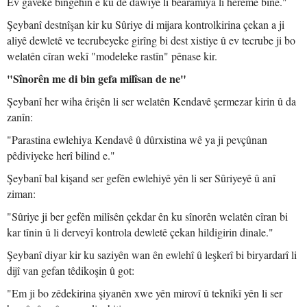
Ev gaveke bingehîn e ku dê dawiyê li bêaramîya li herêmê bîne."
Şeybanî destnîşan kir ku Sûriye di mijara kontrolkirina çekan a ji
aliyê dewletê ve tecrubeyeke girîng bi dest xistiye û ev tecrube ji bo
welatên cîran wekî "modeleke rastîn" pênase kir.
"Sînorên me di bin gefa milîsan de ne"
Şeybanî her wiha êrişên li ser welatên Kendavê şermezar kirin û da
zanîn:
"Parastina ewlehiya Kendavê û dûrxistina wê ya ji pevçûnan
pêdiviyeke herî bilind e."
Şeybanî bal kişand ser gefên ewlehiyê yên li ser Sûriyeyê û anî
ziman:
"Sûriye ji ber gefên milîsên çekdar ên ku sînorên welatên cîran bi
kar tînin û li derveyî kontrola dewletê çekan hildigirin dinale."
Şeybanî diyar kir ku saziyên wan ên ewlehî û leşkerî bi biryardarî li
dijî van gefan têdikoşin û got:
"Em ji bo zêdekirina şiyanên xwe yên mirovî û teknîkî yên li ser