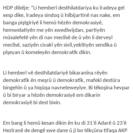
HDP dibêje: “Li hemberî desthilatdariya ku îradeya gel
xesp dike, îradeya sindoq û hilbijartinê nas nake, em
banga piştgiriyê li hemû hêzên demokrasiyê,
hemwelatiyên me yên xwedîwijdan, partiyên
mûxalefetê yên di nav meclîsê de û yên li derveyî
meclîsê, saziyên civakî yên sivîl,yekîtiyên sendîka û
pîşeyan û komeleyên demokratîk dikin.
Li hemberî vê desthilatdariyê bikaranîna rêyên
demokratîk ên meşrû û demokratîk, mafekî destûra
bingehîn û ya hiqûqa navneteweyîye. Bi têkoşîna hevpar
û bi biryar a hêzên demokrasiyê em dikarin
demokrasiyê bi dest bixin.
Em bang li hemû kesan dikin ên ku di 31’ê Adarê û 23’ê
Hezîranê de dengê xwe dane û ji bo têkçûna tifaqa AKP