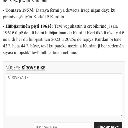
de, 87% ji wan Kurd bûn.
- Tomara 1957ê:
Dataya fermî ya dewleta Iraqê nîşan daye ku
piraniya şêniyên Kerkûkê Kurd in.
- Hilbijartinên piştî 1961ê:
Tevî veguhastin û erebîkirinê ji sala
1961ê û pê de, di hemî hilbijartinan de Kurd li Kerkûkê li rêza yekê
ne û di her du hilbijartinên 2023 û 2025ê de rêjeya Kurdan bi tenê
43% heta 44% bûye, tevî ku pareke mezin a Kurdan ji ber sedemên
siyasî û lojîstîkî tevlî hilbijartinan nebûne.
NÛÇEYE
ŞÎROVE BIKE