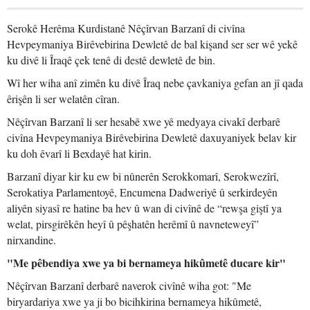
Serokê Herêma Kurdistanê Nêçîrvan Barzanî di civîna
Hevpeymaniya Birêvebirina Dewletê de bal kişand ser ser wê yekê
ku divê li Îraqê çek tenê di destê dewletê de bin.
Wî her wiha anî zimên ku divê Îraq nebe çavkaniya gefan an jî qada
êrişên li ser welatên cîran.
Nêçîrvan Barzanî li ser hesabê xwe yê medyaya civakî derbarê
civîna Hevpeymaniya Birêvebirina Dewletê daxuyaniyek belav kir
ku doh êvarî li Bexdayê hat kirin.
Barzanî diyar kir ku ew bi nûnerên Serokkomarî, Serokwezîrî,
Serokatiya Parlamentoyê, Encumena Dadweriyê û serkirdeyên
aliyên siyasî re hatine ba hev û wan di civînê de “rewşa giştî ya
welat, pirsgirêkên heyî û pêşhatên herêmî û navneteweyî”
nirxandine.
"Me pêbendiya xwe ya bi bernameya hikûmetê ducare kir"
Nêçîrvan Barzanî derbarê naverok civînê wiha got: "Me
biryardariya xwe ya ji bo bicihkirina bernameya hikûmetê,