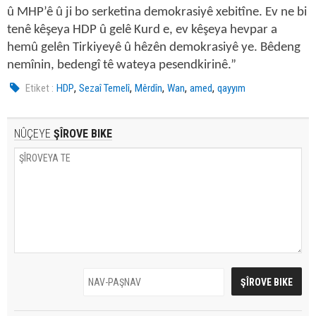
û MHP’ê û ji bo serketina demokrasiyê xebitîne. Ev ne bi
tenê kêşeya HDP û gelê Kurd e, ev kêşeya hevpar a
hemû gelên Tirkiyeyê û hêzên demokrasiyê ye. Bêdeng
nemînin, bedengî tê wateya pesendkirinê.”
,
,
,
,
,
Etiket :
HDP
Sezaî Temelî
Mêrdîn
Wan
amed
qayyım
NÛÇEYE
ŞÎROVE BIKE