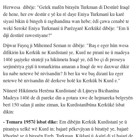
Herwesa dibêje: "Gelek mafên birayên Turkman di Destûrê Iraqê
de hene, her ew destûr e yê ku rê daye Eniya Turkmanî ku karê
siyasî bikin û bingeh û ragihandina wan hebe; êdî çawa cenabê te
wekî Serokê Eniya Turkmanî û Parêzgarê Kerkûkê dibêje: "Em li
dijî destûrê rawestiyane?"
Dijwar Fayeq ji Mihemed Seman re dibêje: "Baş e eger hûn wesa
difikirin ku Kerkûk ne Kurdistanî ye, Kurd ne piranî ne û madeya
140ê şaşiyeke stratejî ya hikûmeta Iraqê ye, êdî bo çi di proseya
serjimêriya giştî û tomarkirina amaran a Iraqê de we daxwaz dikir
ku nabe netewe bê nivîsandin? Ji ber ku we baş dizanî ku eger
netewe bê nivîsandin dê derkeve holê ku Kerkûk bi Kurd e."
Nûnerê Hikûmeta Herêma Kurdistanê di Lijneya Bicihanîna
Madeya 140ê de di pareke din a gotara xwe de hejmareka belgeyên
berî 150 salan jî anîne ziman, ku Kurdistanîbûna Kerkûkê îsbat
dikin:
- Tomara 1957ê îsbat dike:
Em dibêjin Kerkûk Kurdistanî ye û
piraniya xelkê wê Kurd in; bajarê pêkevjiyan û biratiyê ye, bajarê
lêborînê ye û birayên Ereb, Turkman, Kildanî û Aşûrî di vî bajarî de