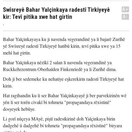
Swîsreyê Bahar Yalçinkaya radestî Tirkiyeyê
A+
kir: Tevî pitika xwe hat girtin
A-
.
Bahar Yalçinkayaya ku ji navenda vegerandinê ya li bajarê Zurîhê
yê Swîsreyê radestî Tirkiyeyê hatibû kirin, tevî pitika xwe ya 15
mehî hat girtin.
Bahar Yalçinkaya nêzîkî 2 salan li navenda vegerandinê ya
Ruckkehrzentrum Oberhalden Finkenriedê ya li Zurîhê dima.
Doh ji ber sedemeke ku nehatiye eşkerekirin radestî Tirkiyeyê hat
kirin.
Hat ragihandin ku li ser Bahar Yalçinkayayê ji ber parvekirinên wê
yên li ser torên civakî bi tohmeta "propagandaya rêxistinê"
dosyeyek hebûye.
Li gorî nûçeya MAyê, piştî radestkirinê doh Yalçinkaya birin
dadgehê û dadgehê bi tohmeta "propagandaya rêxistinê" biryara