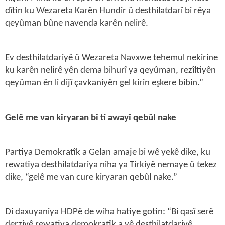
dîtin ku Wezareta Karên Hundir û desthilatdarî bi rêya
qeyûman bûne navenda karên nelirê.
Ev desthilatdariyê û Wezareta Navxwe tehemul nekirine
ku karên nelirê yên dema bihurî ya qeyûman, rezîltiyên
qeyûman ên li dijî çavkaniyên gel kirin eşkere bibin.”
Gelê me van kiryaran bi ti awayî qebûl nake
Partiya Demokratîk a Gelan amaje bi wê yekê dike, ku
rewatiya desthilatdariya niha ya Tirkiyê nemaye û tekez
dike, “gelê me van cure kiryaran qebûl nake.”
Di daxuyaniya HDPê de wiha hatiye gotin: “Bi qasî serê
derziyê rewatiya demokratîk a vê desthilatdariyê