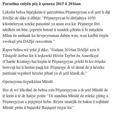
Parastina eniyên pêş û qonaxa 2015 û 2016an
Lêkolîn behsa bipêşketin û şarezabûna Pêşmergeyan a di şerê li dijî
DAIŞê de dike û dibêje: "Pêşmergeyan bi dirêjahiya 1050
kîlometreyan xeteke parastinê ya aram ava kir. Pêşmerge fêrî
taktîkên nû bûn; çeperên betonî û xendek çêkirin û bi mûşekên
Mîlan ên antîtank ku hevpeymanan dabûn wan, wan karîbû êrişên
xwekujî yên DAIŞê rawestînin."
Rapor behsa wê yekê jî dike: "Gulana 2016an DAIŞê xeta li
Tilsiqofê derbas kir û leşkerekî Hêzên Taybet ên Amerîkayê
(Charlie Keating) hat kuştin lê Pêşmergeyan gelekî bi lez êrişeke
berevajî kir û herêm paqij kir. Pêşmerge di vê demê de ji hêzeke
partîzanî veguherî hêzeke jêhatî ya di şerê klasîk de."
Operasyona rizgarkirina Mûsilê
Her di wê lêkolînê de behsa rola Pêşmergeyan a di şerê Mûsilê de
tê kirin û tê de hatiye gotin: "Di standina Mûsilê de roleke girîng a
Pêşmergeyan a piştgiriyê hebu. Rêyên stratejîk ên bakur û rojhilatê
Mûsilê girtin û bajarokê Başîqayê rizgar kir."