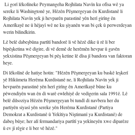
Li gorî lêkolîneke Peymangeha Rojhilata Navîn ku ofîsa wê ya
sereke li Washingtonê ye, Hêzên Pêşmergeyan ên Kurdistanê li
Rojhilata Navîn yek ji hevparên parastinê yên herî girîng ên
Amerîkayê ne û hêjayî wê ne ku şiyanên wan bi çek û perwerdeyan
werin bilindkirin.
Lê belê dabeşbûna partîtî bandorê li vê hêzê dike û rê li ber
bipêşketina wê digire, di vê demê de herêmên hevpar û gavên
yekxistina Pêşmergeyan bi pêş ketine lê dîsa jî bandora van faktoran
heye.
Di lêkolînê de hatiye hotin: "Hêzên Pêşmergeyan ku baskê leşkerî
yê Hikûmeta Herêma Kurdistanê ne, li Rojhilata Navîn yek ji
hevparên parastinê yên herî girîng ên Amerîkayê bûne ku
pêwendiyên wan ên di warê ewlehiyê de vedigerin sala 1991ê. Lê
belê dilsoziya Hêzên Pêşmergeyan bi tundî di navbera her du
partiyên siyasî yên sereke yên Herêma Kurdistanê (Partiya
Demokrat a Kurdistanê û Yekîtiya Niştimanî ya Kurdistanê) de
dabeş bûye; her alî fermandariya partîtî ya yekîneyên xwe diparêze
û ev jî rêgir e li ber vê hêzê."