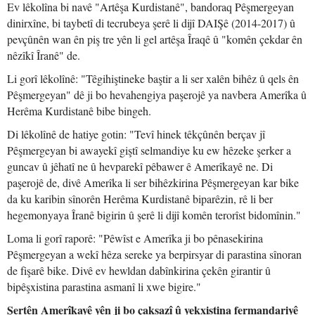
Ev lêkolîna bi navê "Artêşa Kurdistanê", bandoraq Pêşmergeyan
dinirxîne, bi taybetî di tecrubeya şerê li dijî DAIŞê (2014-2017) û
pevçûnên wan ên piş tre yên li gel artêşa Îraqê û "komên çekdar ên
nêzîkî Îranê" de.
Li gorî lêkolînê: "Têgihiştineke baştir a li ser xalên bihêz û qels ên
Pêşmergeyan" dê ji bo hevahengiya paşerojê ya navbera Amerîka û
Herêma Kurdistanê bibe bingeh.
Di lêkolînê de hatiye gotin: "Tevî hinek têkçûnên berçav jî
Pêşmergeyan bi awayekî giştî selmandiye ku ew hêzeke şerker a
guncav û jêhatî ne û hevparekî pêbawer ê Amerîkayê ne. Di
paşerojê de, divê Amerîka li ser bihêzkirina Pêşmergeyan kar bike
da ku karibin sînorên Herêma Kurdistanê biparêzin, rê li ber
hegemonyaya Îranê bigirin û şerê li dijî komên terorîst bidomînin."
Loma li gorî raporê: "Pêwîst e Amerîka ji bo pênasekirina
Pêşmergeyan a wekî hêza sereke ya berpirsyar di parastina sînoran
de fişarê bike. Divê ev hewldan dabînkirina çekên girantir û
bipêşxistina parastina asmanî li xwe bigire."
Şertên Amerîkayê yên ji bo çaksazî û yekxistina fermandariyê