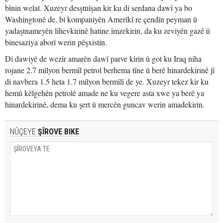
bînin welat. Xuzeyr desştnîşan kir ku di serdana dawî ya bo
Washingtonê de, bi kompaniyên Amerîkî re çendîn peyman û
yadaştnameyên lihevkirinê hatine îmzekirin, da ku zeviyên gazê û
binesaziya aborî werin pêşxistin.
Di dawiyê de wezîr amarên dawî parve kirin û got ku Iraq niha
rojane 2.7 mîlyon bermîl petrol berhema tîne û berê hinardekirinê jî
di navbera 1.5 heta 1.7 milyon bermîlî de ye. Xuzeyr tekez kir ku
hemû kêlgehên petrolê amade ne ku vegere asta xwe ya berê ya
hinardekirinê, dema ku şert û mercên guncav werin amadekirin.
NÛÇEYE
ŞÎROVE BIKE