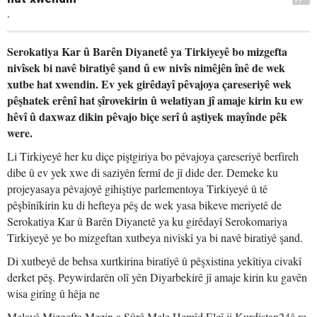
.
Serokatiya Kar û Barên Diyanetê ya Tirkiyeyê bo mizgefta
nivîsek bi navê biratiyê şand û ew nivîs nimêjên înê de wek
xutbe hat xwendin. Ev yek girêdayî pêvajoya çareseriyê wek
pêşhatek erênî hat şîrovekirin û welatiyan jî amaje kirin ku ew
hêvî û daxwaz dikin pêvajo biçe serî û aştiyek mayînde pêk
were.
Li Tirkiyeyê her ku diçe piştgiriya bo pêvajoya çareseriyê berfireh
dibe û ev yek xwe di saziyên fermî de jî dide der. Demeke ku
projeyasaya pêvajoyê gihiştiye parlementoya Tirkiyeyê û tê
pêşbînîkirin ku di hefteya pêş de wek yasa bikeve meriyetê de
Serokatiya Kar û Barên Diyanetê ya ku girêdayî Serokomariya
Tirkiyeyê ye bo mizgeftan xutbeya nivîskî ya bi navê biratiyê şand.
Di xutbeyê de behsa xurtkirina biratîyê û pêşxistina yekîtiya civakî
derket pêş. Peywirdarên olî yên Diyarbekirê jî amaje kirin ku gavên
wisa girîng û hêja ne
Melayê Mizgefta Mezin a Sûrê Mele Hemîd Elçî ji Kurdistan24ê re