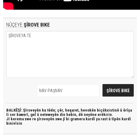
NÛÇEYE
ŞÎROVE BIKE
BALKÊŞÎ: Şîroveyên ku têde;
çêr, heqaret, hevokên biçûkxistinê û êrîşa
li ser bawerî, gel û neteweyên din hebin,
dê neyêne erêkirin.
JI kerema xwe re şîroveyên xwe jî bi
gramera kurdî
ya rast û
tîpên kurdî
binivîsin