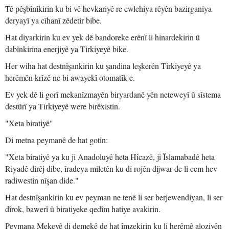
Tê pêşbînîkirin ku bi vê hevkariyê re ewlehiya rêyên bazirganiya
deryayî ya cîhanî zêdetir bibe.
Hat diyarkirin ku ev yek dê bandoreke erênî li hinardekirin û
dabînkirina enerjiyê ya Tirkiyeyê bike.
Her wiha hat destnîşankirin ku şandina leşkerên Tirkiyeyê ya
herêmên krîzê ne bi awayekî otomatîk e.
Ev yek dê li gorî mekanîzmayên biryardanê yên neteweyî û sîstema
destûrî ya Tirkiyeyê were birêxistin.
"Xeta biratiyê"
Di metna peymanê de hat gotin:
"Xeta biratiyê ya ku ji Anadoluyê heta Hîcazê, ji Îslamabadê heta
Riyadê dirêj dibe, îradeya miletên ku di rojên dijwar de li cem hev
radiwestin nîşan dide."
Hat destnîşankirin ku ev peyman ne tenê li ser berjewendiyan, li ser
dîrok, bawerî û biratiyeke qedîm hatiye avakirin.
Peymana Mekeyê di demekê de hat îmzekirin ku li herêmê aloziyên