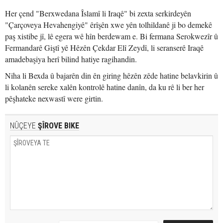
Her çend "Berxwedana Îslamî li Iraqê" bi zexta serkirdeyên
"Çarçoveya Hevahengiyê" êrîşên xwe yên tolhildanê ji bo demekê
paş xistibe jî, lê egera wê hîn berdewam e. Bi fermana Serokwezîr û
Fermandarê Giştî yê Hêzên Çekdar Elî Zeydî, li seranserê Iraqê
amadebaşiya herî bilind hatiye ragihandin.
Niha li Bexda û bajarên din ên giring hêzên zêde hatine belavkirin û
li kolanên sereke xalên kontrolê hatine danîn, da ku rê li ber her
pêşhateke nexwastî were girtin.
NÛÇEYE
ŞÎROVE BIKE