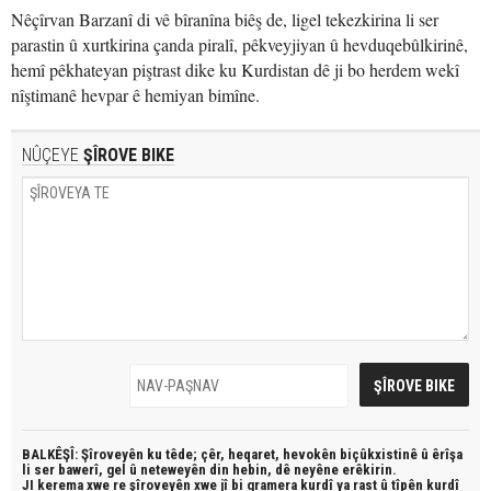
Nêçîrvan Barzanî di vê bîranîna biêş de, ligel tekezkirina li ser
parastin û xurtkirina çanda piralî, pêkveyjiyan û hevduqebûlkirinê,
hemî pêkhateyan piştrast dike ku Kurdistan dê ji bo herdem wekî
nîştimanê hevpar ê hemiyan bimîne.
NÛÇEYE
ŞÎROVE BIKE
BALKÊŞÎ: Şîroveyên ku têde;
çêr, heqaret, hevokên biçûkxistinê û êrîşa
li ser bawerî, gel û neteweyên din hebin,
dê neyêne erêkirin.
JI kerema xwe re şîroveyên xwe jî bi
gramera kurdî
ya rast û
tîpên kurdî