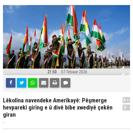
21:50
07 Tebaxe 2026
Lêkolîna navendeke Amerîkayê: Pêşmerge
A+
hevparekî girîng e û divê bibe xwediyê çekên
A-
giran
.