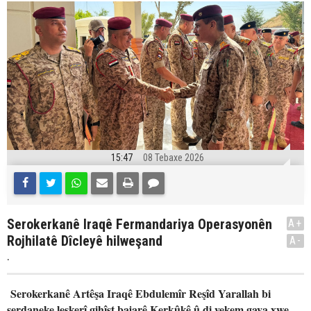
15:47
08 Tebaxe 2026
Serokerkanê Iraqê Fermandariya Operasyonên
A+
Rojhilatê Dîcleyê hilweşand
A-
.
Serokerkanê Artêşa Iraqê Ebdulemîr Reşîd Yarallah bi
serdaneke leşkerî gihîşt bajarê Kerkûkê û di yekem gava xwe