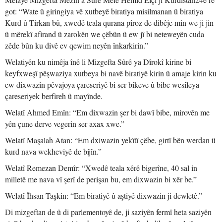
got: “Wate û giringiya vê xutbeyê biratiya misilmanan û biratiya
Kurd û Tirkan bû, xwedê teala qurana pîroz de dibêje min we ji jin
û mêrekî afirand û zarokên we çêbûn û ew jî bi neteweyên cuda
zêde bûn ku divê ev qewim neyên înkarkirin.”
Welatiyên ku nimêja înê li Mizgefta Sûrê ya Dîrokî kirine bi
keyfxweşî pêşwaziya xutbeya bi navê biratiyê kirin û amaje kirin ku
ew dixwazin pêvajoya çareseriyê bi ser bikeve û bibe wesîleya
çareseriyek berfireh û mayînde.
Welatî Ahmed Emîn: “Em dixwazin şer bi dawî bibe, mirovên me
yên çune derve vegerin ser axax xwe.”
Welatî Maşalah Atan: “Em dxiwazin yekîtî çêbe, girtî bên werdan û
kurd nava wekheviyê de bijîn.”
Welatî Remezan Demîr: “Xwedê teala xêrê bigerîne, 40 sal in
milletê me nava vî şerî de perişan bu, em dixwazin bi xêr be.”
Welatî Îhsan Taşkin: “Em biratiyê û aştiyê dixwazin ji dewletê.”
Di mizgeftan de û di parlementoyê de, ji saziyên fermî heta saziyên