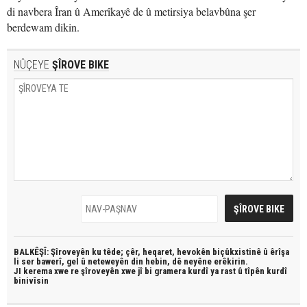
di navbera Îran û Amerîkayê de û metirsiya belavbûna şer
berdewam dikin.
NÛÇEYE
ŞÎROVE BIKE
BALKÊŞÎ: Şîroveyên ku têde;
çêr, heqaret, hevokên biçûkxistinê û êrîşa
li ser bawerî, gel û neteweyên din hebin,
dê neyêne erêkirin.
JI kerema xwe re şîroveyên xwe jî bi
gramera kurdî
ya rast û
tîpên kurdî
binivîsin