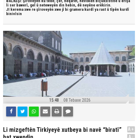
BALKÊŞÎ: Şîroveyên ku têde;
çêr, heqaret, hevokên biçûkxistinê û êrîşa
li ser bawerî, gel û neteweyên din hebin,
dê neyêne erêkirin.
JI kerema xwe re şîroveyên xwe jî bi
gramera kurdî
ya rast û
tîpên kurdî
binivîsin
15:48
08 Tebaxe 2026
Li mizgeftên Tirkiyeyê xutbeya bi navê “biratî”
A+
hat xwendin
A-