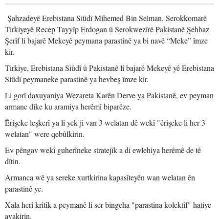
Şahzadeyê Erebistana Siûdî Mihemed Bin Selman, Serokkomarê
Tirkiyeyê Recep Tayyîp Erdogan û Serokwezîrê Pakistanê Şehbaz
Şerîf li bajarê Mekeyê peymana parastinê ya bi navê “Meke” îmze
kir.
Tirkiye, Erebistana Siûdî û Pakistanê li bajarê Mekeyê yê Erebistana
Siûdî peymaneke parastinê ya hevbeş îmze kir.
Li gorî daxuyaniya Wezareta Karên Derve ya Pakistanê, ev peyman
armanc dike ku aramiya herêmî biparêze.
Êrişeke leşkerî ya li yek ji van 3 welatan dê wekî "êrişeke li her 3
welatan" were qebûlkirin.
Ev pêngav wekî guherîneke stratejîk a di ewlehiya herêmê de tê
dîtin.
Armanca wê ya sereke xurtkirina kapasîteyên wan welatan ên
parastinê ye.
Xala herî krîtîk a peymanê li ser bingeha "parastina kolektîf" hatiye
avakirin.