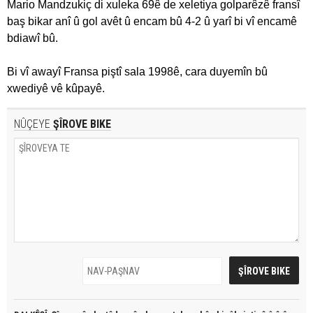
Mario Mandzukiç di xuleka 69ê de xeletiya golparêzê fransî
baş bikar anî û gol avêt û encam bû 4-2 û yarî bi vî encamê
bdiawî bû.
Bi vî awayî Fransa piştî sala 1998ê, cara duyemîn bû
xwediyê vê kûpayê.
NÛÇEYE
ŞÎROVE BIKE