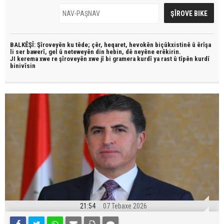
BALKÊŞÎ: Şîroveyên ku têde;
çêr, heqaret, hevokên biçûkxistinê û êrîşa
li ser bawerî, gel û neteweyên din hebin,
dê neyêne erêkirin.
JI kerema xwe re şîroveyên xwe jî bi
gramera kurdî
ya rast û
tîpên kurdî
binivîsin
21:54
07 Tebaxe 2026