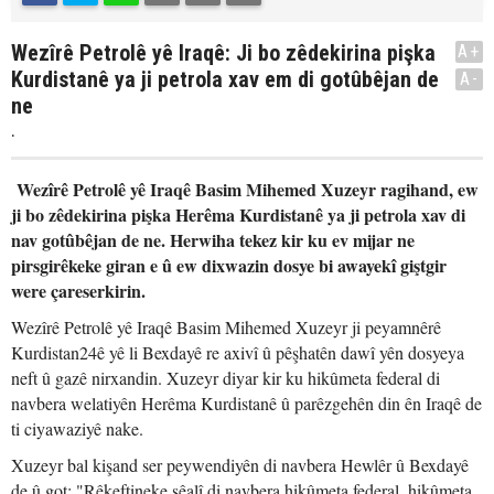
Wezîrê Petrolê yê Iraqê: Ji bo zêdekirina pişka
A+
Kurdistanê ya ji petrola xav em di gotûbêjan de
A-
ne
.
Wezîrê Petrolê yê Iraqê Basim Mihemed Xuzeyr ragihand, ew
ji bo zêdekirina pişka Herêma Kurdistanê ya ji petrola xav di
nav gotûbêjan de ne. Herwiha tekez kir ku ev mijar ne
pirsgirêkeke giran e û ew dixwazin dosye bi awayekî giştgir
were çareserkirin.
Wezîrê Petrolê yê Iraqê Basim Mihemed Xuzeyr ji peyamnêrê
Kurdistan24ê yê li Bexdayê re axivî û pêşhatên dawî yên dosyeya
neft û gazê nirxandin. Xuzeyr diyar kir ku hikûmeta federal di
navbera welatiyên Herêma Kurdistanê û parêzgehên din ên Iraqê de
ti ciyawaziyê nake.
Xuzeyr bal kişand ser peywendiyên di navbera Hewlêr û Bexdayê
de û got: "Rêkeftineke sêalî di navbera hikûmeta federal, hikûmeta