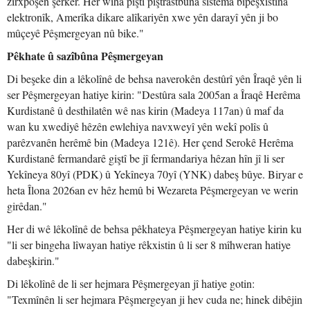
zirxpoşên şerker. Her wiha piştî piştrastbûna sîstema bipêşxistina
elektronîk, Amerîka dikare alîkariyên xwe yên darayî yên ji bo
mûçeyê Pêşmergeyan nû bike."
Pêkhate û sazîbûna Pêşmergeyan
Di beşeke din a lêkolînê de behsa naverokên destûrî yên Îraqê yên li
ser Pêşmergeyan hatiye kirin: "Destûra sala 2005an a Îraqê Herêma
Kurdistanê û desthilatên wê nas kirin (Madeya 117an) û maf da
wan ku xwediyê hêzên ewlehiya navxweyî yên wekî polîs û
parêzvanên herêmê bin (Madeya 121ê). Her çend Serokê Herêma
Kurdistanê fermandarê giştî be jî fermandariya hêzan hîn jî li ser
Yekîneya 80yî (PDK) û Yekîneya 70yî (YNK) dabeş bûye. Biryar e
heta Îlona 2026an ev hêz hemû bi Wezareta Pêşmergeyan ve werin
girêdan."
Her di wê lêkolînê de behsa pêkhateya Pêşmergeyan hatiye kirin ku
"li ser bingeha lîwayan hatiye rêkxistin û li ser 8 mîhweran hatiye
dabeşkirin."
Di lêkolînê de li ser hejmara Pêşmergeyan jî hatiye gotin:
"Texmînên li ser hejmara Pêşmergeyan ji hev cuda ne; hinek dibêjin