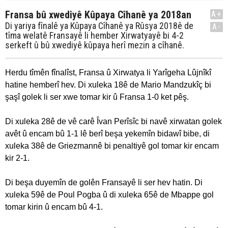
Fransa bû xwediyê Kûpaya Cîhanê ya 2018an
A+
Di yariya fînalê ya Kûpaya Cîhanê ya Rûsya 2018ê de
A-
tîma welatê Fransayê li hember Xirwatyayê bi 4-2
serkeft û bû xwediyê kûpaya herî mezin a cîhanê.
Herdu tîmên fînalîst, Fransa û Xirwatya li Yarîgeha Lûjnîkî
hatine hemberî hev. Di xuleka 18ê de Mario Mandzukîç bi
şaşî golek li ser xwe tomar kir û Fransa 1-0 ket pêş.
Di xuleka 28ê de vê carê Îvan Perîsîc bi navê xirwatan golek
avêt û encam bû 1-1 lê berî beşa yekemîn bidawî bibe, di
xuleka 38ê de Griezmannê bi penaltiyê gol tomar kir encam
kir 2-1.
Di beşa duyemîn de golên Fransayê li ser hev hatin. Di
xuleka 59ê de Poul Pogba û di xuleka 65ê de Mbappe gol
tomar kirin û encam bû 4-1.