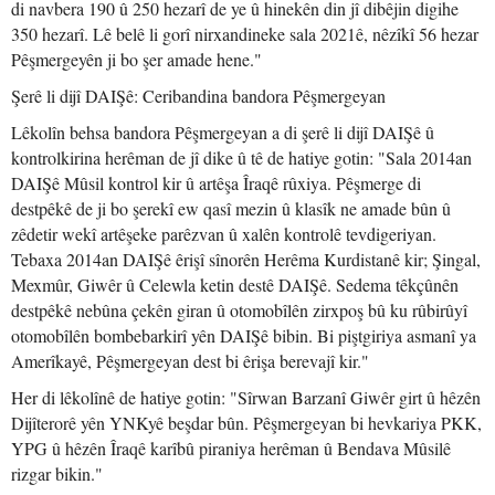
di navbera 190 û 250 hezarî de ye û hinekên din jî dibêjin digihe
350 hezarî. Lê belê li gorî nirxandineke sala 2021ê, nêzîkî 56 hezar
Pêşmergeyên ji bo şer amade hene."
Şerê li dijî DAIŞê: Ceribandina bandora Pêşmergeyan
Lêkolîn behsa bandora Pêşmergeyan a di şerê li dijî DAIŞê û
kontrolkirina herêman de jî dike û tê de hatiye gotin: "Sala 2014an
DAIŞê Mûsil kontrol kir û artêşa Îraqê rûxiya. Pêşmerge di
destpêkê de ji bo şerekî ew qasî mezin û klasîk ne amade bûn û
zêdetir wekî artêşeke parêzvan û xalên kontrolê tevdigeriyan.
Tebaxa 2014an DAIŞê êrişî sînorên Herêma Kurdistanê kir; Şingal,
Mexmûr, Giwêr û Celewla ketin destê DAIŞê. Sedema têkçûnên
destpêkê nebûna çekên giran û otomobîlên zirxpoş bû ku rûbirûyî
otomobîlên bombebarkirî yên DAIŞê bibin. Bi piştgiriya asmanî ya
Amerîkayê, Pêşmergeyan dest bi êrişa berevajî kir."
Her di lêkolînê de hatiye gotin: "Sîrwan Barzanî Giwêr girt û hêzên
Dijîterorê yên YNKyê beşdar bûn. Pêşmergeyan bi hevkariya PKK,
YPG û hêzên Îraqê karîbû piraniya herêman û Bendava Mûsilê
rizgar bikin."