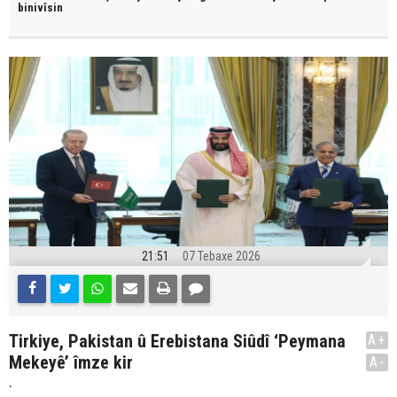
binivîsin
21:51
07 Tebaxe 2026
Tirkiye, Pakistan û Erebistana Siûdî ‘Peymana
A+
Mekeyê’ îmze kir
A-
.