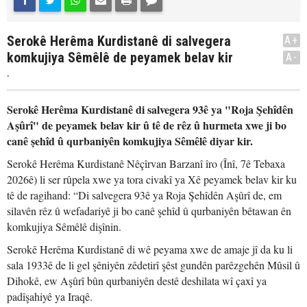
Serokê Herêma Kurdistanê di salvegera
A+
komkujiya Sêmêlê de peyamek belav kir
A-
.
Serokê Herêma Kurdistanê di salvegera 93ê ya "Roja Şehîdên
Aşûrî" de peyamek belav kir û tê de rêz û hurmeta xwe ji bo
canê şehîd û qurbaniyên komkujiya Sêmêlê diyar kir.
Serokê Herêma Kurdistanê Nêçîrvan Barzanî îro (Înî, 7ê Tebaxa
2026ê) li ser rûpela xwe ya tora civakî ya Xê peyamek belav kir ku
tê de ragihand: “Di salvegera 93ê ya Roja Şehîdên Aşûrî de, em
silavên rêz û wefadariyê ji bo canê şehîd û qurbaniyên bêtawan ên
komkujiya Sêmêlê dişînin.
Serokê Herêma Kurdistanê di wê peyama xwe de amaje jî da ku li
sala 1933ê de li gel şêniyên zêdetirî şêst gundên parêzgehên Mûsil û
Dihokê, ew Aşûrî bûn qurbaniyên destê deshilata wî çaxî ya
padîşahiyê ya Iraqê.