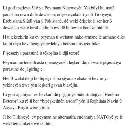
Li gorî madeya 51ê ya Peymana Neteweyên Yekbûyî ku mafê
parastina rewa dide dewletan; êrişeke çekdarî ya li Tirkiyeyê,
Erebistana Siûdî yan jî Pakistanê, dê wekî êrişeke li ser her 3
dewletan were hesibandin û ew dê bi hev re bersivê bidinê.
Hat tekezkirin ku ev peyman ti welatan nake armanc lê armanc dike
ku bi rêya hevahengiyê ewlehiya herêmî mîsoger bike.
Pîşesaziya parastinê û têkoşîna li dijî terorê
Peyman ne tenê di asta operasyonên leşkerî de, di warê pîşesaziya
parastinê de jî girîng e.
Her 3 welat dê ji bo bipêşxistina şiyana xebata bi hev re ya
yekîneyên xwe yên leşkerî gavan biavêjin.
Li gorî agahiyan ev hevkarî dê piştgiriyê bide stratejiya "Herêma
Bêteror" ku rê li ber “bipêşketinên terorê” yên li Rojhilata Navîn û
Asyaya Başûr were girtin.
Ji bo Tirkiyeyê, ev peyman ne alternatîfa endamtiya NATOyê ye lê
wekî temamkerê wê tê dîtin.