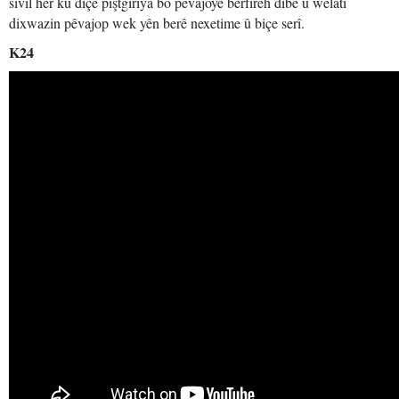
sivîl her ku diçe piştgiriya bo pêvajoyê berfireh dibe û welatî
dixwazin pêvajop wek yên berê nexetime û biçe serî.
K24