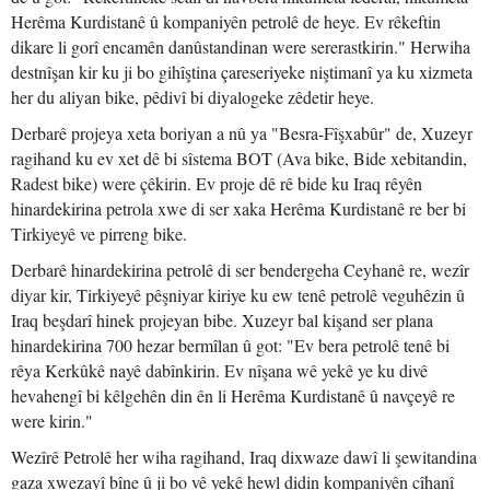
Herêma Kurdistanê û kompaniyên petrolê de heye. Ev rêkeftin
dikare li gorî encamên danûstandinan were sererastkirin." Herwiha
destnîşan kir ku ji bo gihîştina çareseriyeke niştimanî ya ku xizmeta
her du aliyan bike, pêdivî bi diyalogeke zêdetir heye.
Derbarê projeya xeta boriyan a nû ya "Besra-Fîşxabûr" de, Xuzeyr
ragihand ku ev xet dê bi sîstema BOT (Ava bike, Bide xebitandin,
Radest bike) were çêkirin. Ev proje dê rê bide ku Iraq rêyên
hinardekirina petrola xwe di ser xaka Herêma Kurdistanê re ber bi
Tirkiyeyê ve pirreng bike.
Derbarê hinardekirina petrolê di ser bendergeha Ceyhanê re, wezîr
diyar kir, Tirkiyeyê pêşniyar kiriye ku ew tenê petrolê veguhêzin û
Iraq beşdarî hinek projeyan bibe. Xuzeyr bal kişand ser plana
hinardekirina 700 hezar bermîlan û got: "Ev bera petrolê tenê bi
rêya Kerkûkê nayê dabînkirin. Ev nîşana wê yekê ye ku divê
hevahengî bi kêlgehên din ên li Herêma Kurdistanê û navçeyê re
were kirin."
Wezîrê Petrolê her wiha ragihand, Iraq dixwaze dawî li şewitandina
gaza xwezayî bîne û ji bo vê yekê hewl didin kompaniyên cîhanî