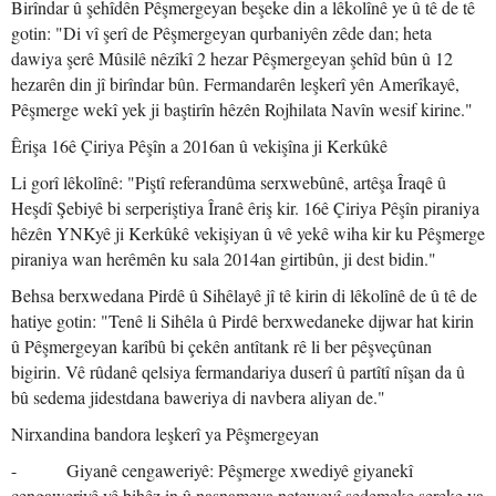
Birîndar û şehîdên Pêşmergeyan beşeke din a lêkolînê ye û tê de tê
gotin: "Di vî şerî de Pêşmergeyan qurbaniyên zêde dan; heta
dawiya şerê Mûsilê nêzîkî 2 hezar Pêşmergeyan şehîd bûn û 12
hezarên din jî birîndar bûn. Fermandarên leşkerî yên Amerîkayê,
Pêşmerge wekî yek ji baştirîn hêzên Rojhilata Navîn wesif kirine."
Êrişa 16ê Çiriya Pêşîn a 2016an û vekişîna ji Kerkûkê
Li gorî lêkolînê: "Piştî referandûma serxwebûnê, artêşa Îraqê û
Heşdî Şebiyê bi serperiştiya Îranê êriş kir. 16ê Çiriya Pêşîn piraniya
hêzên YNKyê ji Kerkûkê vekişiyan û vê yekê wiha kir ku Pêşmerge
piraniya wan herêmên ku sala 2014an girtibûn, ji dest bidin."
Behsa berxwedana Pirdê û Sihêlayê jî tê kirin di lêkolînê de û tê de
hatiye gotin: "Tenê li Sihêla û Pirdê berxwedaneke dijwar hat kirin
û Pêşmergeyan karîbû bi çekên antîtank rê li ber pêşveçûnan
bigirin. Vê rûdanê qelsiya fermandariya duserî û partîtî nîşan da û
bû sedema jidestdana baweriya di navbera aliyan de."
Nirxandina bandora leşkerî ya Pêşmergeyan
- Giyanê cengaweriyê: Pêşmerge xwediyê giyanekî
cengaweriyê yê bihêz in û nasnameya neteweyî sedemeke sereke ya