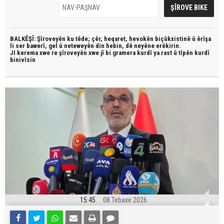
BALKÊŞÎ: Şîroveyên ku têde;
çêr, heqaret, hevokên biçûkxistinê û êrîşa
li ser bawerî, gel û neteweyên din hebin,
dê neyêne erêkirin.
JI kerema xwe re şîroveyên xwe jî bi
gramera kurdî
ya rast û
tîpên kurdî
binivîsin
15:45
08 Tebaxe 2026