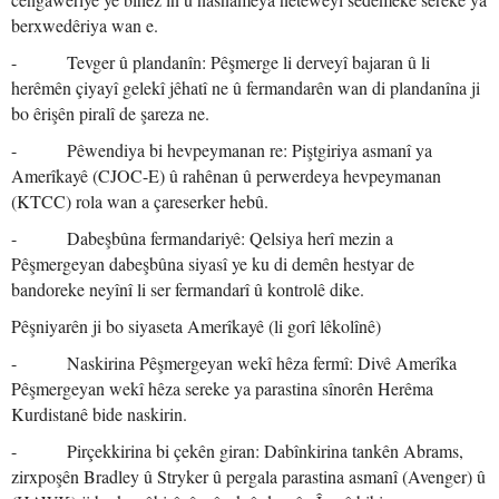
berxwedêriya wan e.
- Tevger û plandanîn: Pêşmerge li derveyî bajaran û li
herêmên çiyayî gelekî jêhatî ne û fermandarên wan di plandanîna ji
bo êrişên piralî de şareza ne.
- Pêwendiya bi hevpeymanan re: Piştgiriya asmanî ya
Amerîkayê (CJOC-E) û rahênan û perwerdeya hevpeymanan
(KTCC) rola wan a çareserker hebû.
- Dabeşbûna fermandariyê: Qelsiya herî mezin a
Pêşmergeyan dabeşbûna siyasî ye ku di demên hestyar de
bandoreke neyînî li ser fermandarî û kontrolê dike.
Pêşniyarên ji bo siyaseta Amerîkayê (li gorî lêkolînê)
- Naskirina Pêşmergeyan wekî hêza fermî: Divê Amerîka
Pêşmergeyan wekî hêza sereke ya parastina sînorên Herêma
Kurdistanê bide naskirin.
- Pirçekkirina bi çekên giran: Dabînkirina tankên Abrams,
zirxpoşên Bradley û Stryker û pergala parastina asmanî (Avenger) û