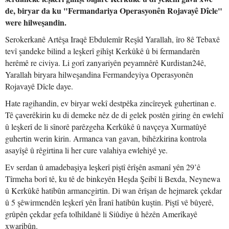
de, biryar da ku "Fermandariya Operasyonên Rojavayê Dîcle"
were hilweşandin.
Serokerkanê Artêşa Iraqê Ebdulemîr Reşîd Yarallah, îro 8ê Tebaxê
tevî şandeke bilind a leşkerî gihîşt Kerkûkê û bi fermandarên
herêmê re civiya. Li gorî zanyariyên peyamnêrê Kurdistan24ê,
Yarallah biryara hilweşandina Fermandeyiya Operasyonên
Rojavayê Dîcle daye.
Hate ragihandin, ev biryar wekî destpêka zincîreyek guhertinan e.
Tê çaverêkirin ku di demeke nêz de di gelek postên giring ên ewlehî
û leşkerî de li sînorê parêzgeha Kerkûkê û navçeya Xurmatûyê
guhertin werin kirin. Armanca van gavan, bihêzkirina kontrola
asayîşê û rêgirtina li her cure valahiya ewlehiyê ye.
Ev serdan û amadebaşiya leşkerî piştî êrîşên asmanî yên 29’ê
Tîrmeha borî tê, ku tê de binkeyên Heşda Şeibî li Bexda, Neynewa
û Kerkûkê hatibûn armancgirtin. Di wan êrîşan de hejmarek çekdar
û 5 şêwirmendên leşkerî yên Îranî hatibûn kuştin. Piştî vê bûyerê,
grûpên çekdar gefa tolhildanê li Siûdiye û hêzên Amerîkayê
xwaribûn.