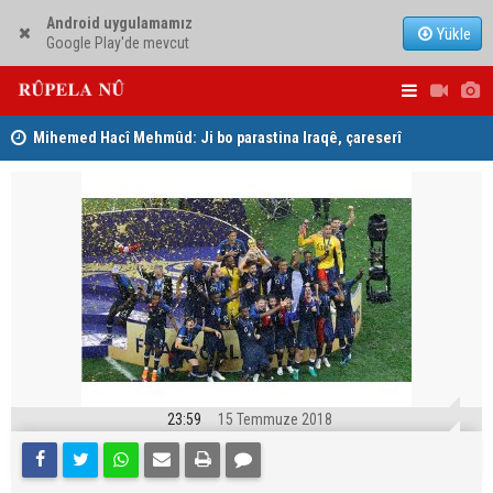
Android uygulamamız
Yükle
Google Play'de mevcut
Mihemed Hacî Mehmûd: Ji bo parastina Iraqê, çareserî
Serokerkan
sîstema konfederalî ye
Dîcleyê hi
23:59
15 Temmuze 2018