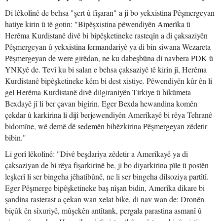
Di lêkolînê de behsa "şert û fişaran" a ji bo yekxistina Pêşmergeyan
hatiye kirin û tê gotin: "Bipêşxistina pêwendiyên Amerîka û
Herêma Kurdistanê divê bi bipêşketineke rasteqîn a di çaksaziyên
Pêşmergeyan û yekxistina fermandariyê ya di bin sîwana Wezareta
Pêşmergeyan de were girêdan, ne ku dabeşbûna di navbera PDK û
YNKyê de. Tevî ku bi salan e behsa çaksaziyê tê kirin jî, Herêma
Kurdistanê bipêşketineke kêm bi dest xistiye. Pêwendiyên kûr ên li
gel Herêma Kurdistanê divê dilgiraniyên Tirkiye û hikûmeta
Bexdayê jî li ber çavan bigirin. Eger Bexda hewandina komên
çekdar û karkirina li dijî berjewendiyên Amerîkayê bi rêya Tehranê
bidomîne, wê demê dê sedemên bihêzkirina Pêşmergeyan zêdetir
bibin."
Li gorî lêkolînê: "Divê beşdariya zêdetir a Amerîkayê ya di
çaksaziyan de bi rêya fişarkirinê be, ji bo diyarkirina pîle û postên
leşkerî li ser bingeha jêhatîbûnê, ne li ser bingeha dilsoziya partîtî.
Eger Pêşmerge bipêşketineke baş nîşan bidin, Amerîka dikare bi
şandina rasterast a çekan wan xelat bike, di nav wan de: Dronên
biçûk ên sîxuriyê, mûşekên antîtank, pergala parastina asmanî û