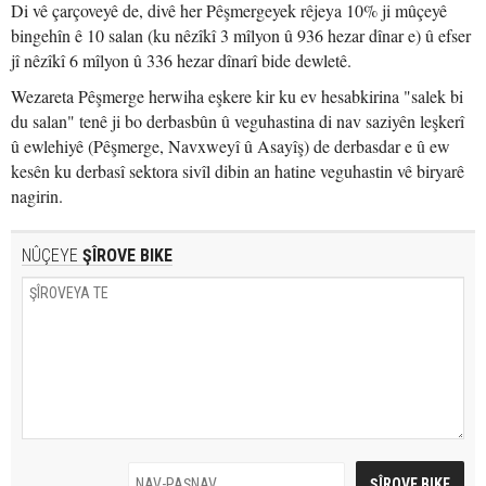
Di vê çarçoveyê de, divê her Pêşmergeyek rêjeya 10% ji mûçeyê
bingehîn ê 10 salan (ku nêzîkî 3 mîlyon û 936 hezar dînar e) û efser
jî nêzîkî 6 mîlyon û 336 hezar dînarî bide dewletê.
Wezareta Pêşmerge herwiha eşkere kir ku ev hesabkirina "salek bi
du salan" tenê ji bo derbasbûn û veguhastina di nav saziyên leşkerî
û ewlehiyê (Pêşmerge, Navxweyî û Asayîş) de derbasdar e û ew
kesên ku derbasî sektora sivîl dibin an hatine veguhastin vê biryarê
nagirin.
NÛÇEYE
ŞÎROVE BIKE