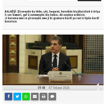
BALKÊŞÎ: Şîroveyên ku têde;
çêr, heqaret, hevokên biçûkxistinê û êrîşa
li ser bawerî, gel û neteweyên din hebin,
dê neyêne erêkirin.
JI kerema xwe re şîroveyên xwe jî bi
gramera kurdî
ya rast û
tîpên kurdî
binivîsin
09:48
07 Tebaxe 2026