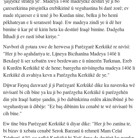
'şaşiyeke stratejî ye'. Madeya 140ê madeyeke destûrî ye ji bo
çareserkirina pirsgirêka erebîkirinê û veguhastina bi darê zorê; ev
made rêçareser e û tenê ji bo Kurdan nîne, belku ji bo hemî
pêkhateyan e li seranserê Iraqê. Ew madeya zindî ye û dê her
bimîne û kar pê tê kirin heta ku destûrê Iraqê bimîne. Dadgeha
Îtîhadî jî ev rastî îsbat kiriye."
Navborî di gotara xwe de herwesa ji Parêzgarê Kerkûkê re nivîsî:
"Her ji bo agahdariya te, Lijneya Bicihanîna Madeya 140ê li
Bexdayê li ser xebatên xwe berdewam e û nûnerên Turkman, Ereb
û Kurdên Kerkûkê tê de hene; baregeha nivîsîngeha madeya 140ê li
Kerkûkê di avahiya kevn a Parêzgeha Kerkûkê de ye."
Dijwar Fayeq daxwazê jî ji Parêzgarê Kerkûkê dike ku naveroka wê
nivîsarê bi cih bîne ya ku ji bo parêzgeha Kerkûkê û parêzgehên
din yên Iraqê hatiye şandin, ji bo dabînkirina erdên akincîbûnê ji bo
veguhastiyan û dibêje: "Ez baş dibînim ku cenabê te wê nivîsarê bi
cih bîne."
Ew tîne bîra Parêzgarê Kerkûkê û diyar dike: "Her ji bo zanîna te,
bi bizav û xebata cenabê Serok Barzanî û rehmetî Mam Celal
Talebanî, 63% ya xelkê Kerkûkê bi 'Erê' deng da destûrê ku pareke