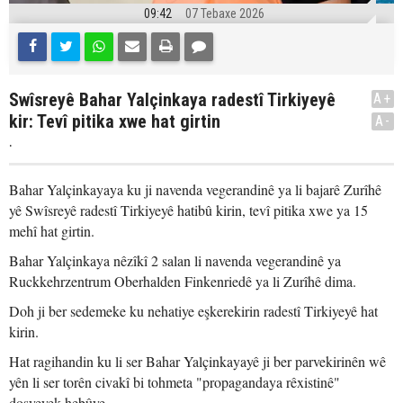
09:42
07 Tebaxe 2026
Swîsreyê Bahar Yalçinkaya radestî Tirkiyeyê
A+
kir: Tevî pitika xwe hat girtin
A-
.
Bahar Yalçinkayaya ku ji navenda vegerandinê ya li bajarê Zurîhê
yê Swîsreyê radestî Tirkiyeyê hatibû kirin, tevî pitika xwe ya 15
mehî hat girtin.
Bahar Yalçinkaya nêzîkî 2 salan li navenda vegerandinê ya
Ruckkehrzentrum Oberhalden Finkenriedê ya li Zurîhê dima.
Doh ji ber sedemeke ku nehatiye eşkerekirin radestî Tirkiyeyê hat
kirin.
Hat ragihandin ku li ser Bahar Yalçinkayayê ji ber parvekirinên wê
yên li ser torên civakî bi tohmeta "propagandaya rêxistinê"
dosyeyek hebûye.