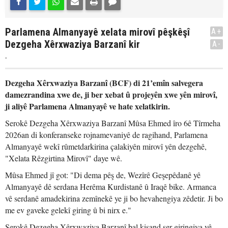
Parlamena Almanyayê xelata mirovî pêşkêşî
A+
Dezgeha Xêrxwaziya Barzanî kir
A-
.
Dezgeha Xêrxwaziya Barzanî (BCF) di 21’emîn salvegera
damezrandina xwe de, ji ber xebat û projeyên xwe yên mirovî,
ji aliyê Parlamena Almanyayê ve hate xelatkirin.
Serokê Dezgeha Xêrxwaziya Barzanî Mûsa Ehmed îro 6ê Tîrmeha
2026an di konferanseke rojnamevaniyê de ragihand, Parlamena
Almanyayê wekî rûmetdarkirina çalakiyên mirovî yên dezgehê,
"Xelata Rêzgirtina Mirovî" daye wê.
Mûsa Ehmed jî got: "Di dema pêş de, Wezîrê Geşepêdanê yê
Almanyayê dê serdana Herêma Kurdistanê û Iraqê bike. Armanca
vê serdanê amadekirina zemînekê ye ji bo hevahengiya zêdetir. Ji bo
me ev gaveke gelekî giring û bi nirx e."
Serokê Dezgeha Xêrxwaziya Barzanî bal kişand ser giringiya vê