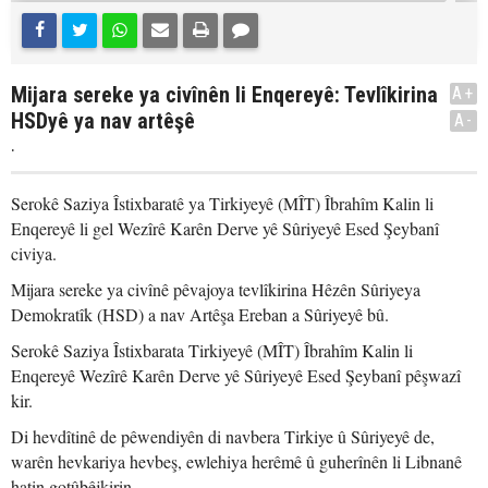
Mijara sereke ya civînên li Enqereyê: Tevlîkirina
A+
HSDyê ya nav artêşê
A-
.
Serokê Saziya Îstixbaratê ya Tirkiyeyê (MÎT) Îbrahîm Kalin li
Enqereyê li gel Wezîrê Karên Derve yê Sûriyeyê Esed Şeybanî
civiya.
Mijara sereke ya civînê pêvajoya tevlîkirina Hêzên Sûriyeya
Demokratîk (HSD) a nav Artêşa Ereban a Sûriyeyê bû.
Serokê Saziya Îstixbarata Tirkiyeyê (MÎT) Îbrahîm Kalin li
Enqereyê Wezîrê Karên Derve yê Sûriyeyê Esed Şeybanî pêşwazî
kir.
Di hevdîtinê de pêwendiyên di navbera Tirkiye û Sûriyeyê de,
warên hevkariya hevbeş, ewlehiya herêmê û guherînên li Libnanê
hatin gotûbêjkirin.