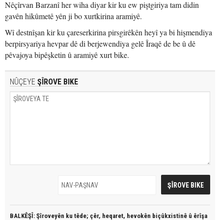
Nêçîrvan Barzanî her wiha diyar kir ku ew piştgiriya tam didin
gavên hikûmetê yên ji bo xurtkirina aramiyê.
Wî destnîşan kir ku çareserkirina pirsgirêkên heyî ya bi hişmendiya
berpirsyariya hevpar dê di berjewendiya gelê Îraqê de be û dê
pêvajoya bipêşketin û aramiyê xurt bike.
NÛÇEYE
ŞÎROVE BIKE
BALKÊŞÎ: Şîroveyên ku têde;
çêr, heqaret, hevokên biçûkxistinê û êrîşa