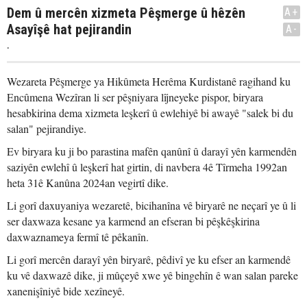
Dem û mercên xizmeta Pêşmerge û hêzên
A+
Asayîşê hat pejirandin
A-
.
Wezareta Pêşmerge ya Hikûmeta Herêma Kurdistanê ragihand ku
Encûmena Wezîran li ser pêşniyara lîjneyeke pispor, biryara
hesabkirina dema xizmeta leşkerî û ewlehiyê bi awayê "salek bi du
salan" pejirandiye.
Ev biryara ku ji bo parastina mafên qanûnî û darayî yên karmendên
saziyên ewlehî û leşkerî hat girtin, di navbera 4ê Tîrmeha 1992an
heta 31ê Kanûna 2024an vegirtî dike.
Li gorî daxuyaniya wezaretê, bicihanîna vê biryarê ne neçarî ye û li
ser daxwaza kesane ya karmend an efseran bi pêşkêşkirina
daxwaznameya fermî tê pêkanîn.
Li gorî mercên darayî yên biryarê, pêdivî ye ku efser an karmendê
ku vê daxwazê dike, ji mûçeyê xwe yê bingehîn ê wan salan pareke
xanenişîniyê bide xezîneyê.