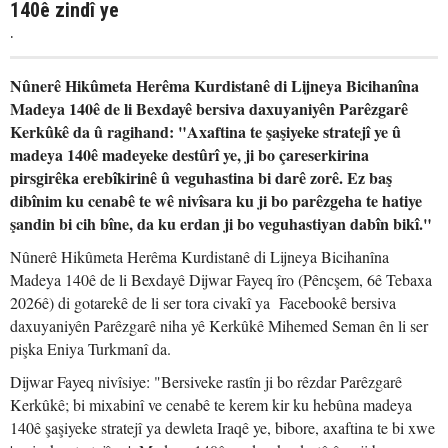
140ê zindî ye
.
Nûnerê Hikûmeta Herêma Kurdistanê di Lijneya Bicihanîna
Madeya 140ê de li Bexdayê bersiva daxuyaniyên Parêzgarê
Kerkûkê da û ragihand: "Axaftina te şaşiyeke stratejî ye û
madeya 140ê madeyeke destûrî ye, ji bo çareserkirina
pirsgirêka erebîkirinê û veguhastina bi darê zorê. Ez baş
dibînim ku cenabê te wê nivîsara ku ji bo parêzgeha te hatiye
şandin bi cih bîne, da ku erdan ji bo veguhastiyan dabîn bikî."
Nûnerê Hikûmeta Herêma Kurdistanê di Lijneya Bicihanîna
Madeya 140ê de li Bexdayê Dijwar Fayeq îro (Pêncşem, 6ê Tebaxa
2026ê) di gotarekê de li ser tora civakî ya Facebookê bersiva
daxuyaniyên Parêzgarê niha yê Kerkûkê Mihemed Seman ên li ser
pişka Eniya Turkmanî da.
Dijwar Fayeq nivîsiye: "Bersiveke rastîn ji bo rêzdar Parêzgarê
Kerkûkê; bi mixabinî ve cenabê te kerem kir ku hebûna madeya
140ê şaşiyeke stratejî ya dewleta Iraqê ye, bibore, axaftina te bi xwe