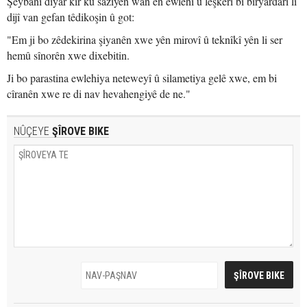
Şeybanî diyar kir ku saziyên wan ên ewlehî û leşkerî bi biryardarî li
dijî van gefan têdikoşin û got:
"Em ji bo zêdekirina şiyanên xwe yên mirovî û teknîkî yên li ser
hemû sînorên xwe dixebitin.
Ji bo parastina ewlehiya neteweyî û silametiya gelê xwe, em bi
cîranên xwe re di nav hevahengiyê de ne."
NÛÇEYE
ŞÎROVE BIKE