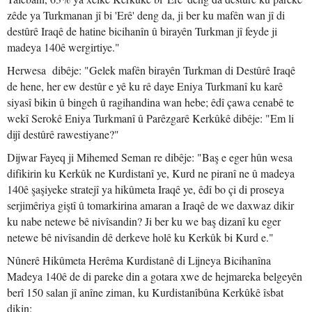
zêde ya Turkmanan jî bi 'Erê' deng da, ji ber ku mafên wan jî di
destûrê Iraqê de hatine bicihanîn û birayên Turkman jî feyde ji
madeya 140ê wergirtiye."
Herwesa dibêje: "Gelek mafên birayên Turkman di Destûrê Iraqê
de hene, her ew destûr e yê ku rê daye Eniya Turkmanî ku karê
siyasî bikin û bingeh û ragihandina wan hebe; êdî çawa cenabê te
wekî Serokê Eniya Turkmanî û Parêzgarê Kerkûkê dibêje: "Em li
dijî destûrê rawestiyane?"
Dijwar Fayeq ji Mihemed Seman re dibêje: "Baş e eger hûn wesa
difikirin ku Kerkûk ne Kurdistanî ye, Kurd ne piranî ne û madeya
140ê şaşiyeke stratejî ya hikûmeta Iraqê ye, êdî bo çi di proseya
serjimêriya giştî û tomarkirina amaran a Iraqê de we daxwaz dikir
ku nabe netewe bê nivîsandin? Ji ber ku we baş dizanî ku eger
netewe bê nivîsandin dê derkeve holê ku Kerkûk bi Kurd e."
Nûnerê Hikûmeta Herêma Kurdistanê di Lijneya Bicihanîna
Madeya 140ê de di pareke din a gotara xwe de hejmareka belgeyên
berî 150 salan jî anîne ziman, ku Kurdistanîbûna Kerkûkê îsbat
dikin: