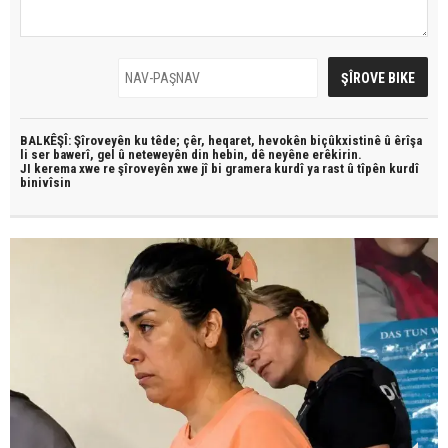
BALKÊŞÎ: Şîroveyên ku têde;
çêr, heqaret, hevokên biçûkxistinê û êrîşa
li ser bawerî, gel û neteweyên din hebin,
dê neyêne erêkirin.
JI kerema xwe re şîroveyên xwe jî bi
gramera kurdî
ya rast û
tîpên kurdî
binivîsin