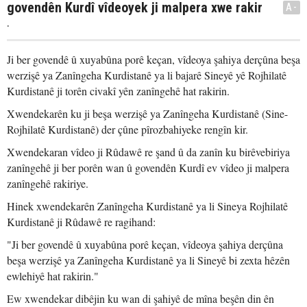
govendên Kurdî vîdeoyek ji malpera xwe rakir
A-
.
Ji ber govendê û xuyabûna porê keçan, vîdeoya şahiya derçûna beşa
werzişê ya Zanîngeha Kurdistanê ya li bajarê Sineyê yê Rojhilatê
Kurdistanê ji torên civakî yên zanîngehê hat rakirin.
Xwendekarên ku ji beşa werzişê ya Zanîngeha Kurdistanê (Sine-
Rojhilatê Kurdistanê) der çûne pîrozbahiyeke rengîn kir.
Xwendekaran vîdeo ji Rûdawê re şand û da zanîn ku birêvebiriya
zanîngehê ji ber porên wan û govendên Kurdî ev vîdeo ji malpera
zanîngehê rakiriye.
Hinek xwendekarên Zanîngeha Kurdistanê ya li Sineya Rojhilatê
Kurdistanê ji Rûdawê re ragihand:
"Ji ber govendê û xuyabûna porê keçan, vîdeoya şahiya derçûna
beşa werzişê ya Zanîngeha Kurdistanê ya li Sineyê bi zexta hêzên
ewlehiyê hat rakirin."
Ew xwendekar dibêjin ku wan di şahiyê de mîna beşên din ên