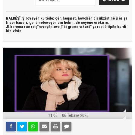
BALKÊŞÎ: Şîroveyên ku têde;
çêr, heqaret, hevokên biçûkxistinê û êrîşa
li ser bawerî, gel û neteweyên din hebin,
dê neyêne erêkirin.
JI kerema xwe re şîroveyên xwe jî bi
gramera kurdî
ya rast û
tîpên kurdî
binivîsin
11:06
06 Tebaxe 2026