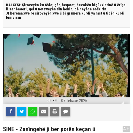
BALKÊŞÎ: Şîroveyên ku têde;
çêr, heqaret, hevokên biçûkxistinê û êrîşa
li ser bawerî, gel û neteweyên din hebin,
dê neyêne erêkirin.
JI kerema xwe re şîroveyên xwe jî bi
gramera kurdî
ya rast û
tîpên kurdî
binivîsin
09:39
07 Tebaxe 2026
SINE - Zanîngehê ji ber porên keçan û
A+