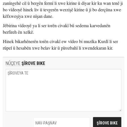
zanîngehê cil û bergên fermî li xwe kirine û diyar kir ku wan tenê ji
bo vîdeoyê hinek liv û tevgerên werzişê kirine û ji bo derçûna xwe
kêfxweşiya xwe nîşan dane.
Jêbirina vîdeoyê ya li ser torên civakî bû sedema karvedanên
berfireh ên xelkê.
Hinek bikarhênerên torên civakî ew vîdeo bi muzîka Kurdî li ser
rûpel û hesabên xwe belav kir û pîrozbahî li xwendekaran kir.
NÛÇEYE
ŞÎROVE BIKE