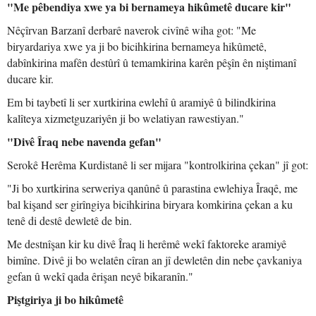
"Me pêbendiya xwe ya bi bernameya hikûmetê ducare kir"
Nêçîrvan Barzanî derbarê naverok civînê wiha got: "Me
biryardariya xwe ya ji bo bicihkirina bernameya hikûmetê,
dabînkirina mafên destûrî û temamkirina karên pêşîn ên niştimanî
ducare kir.
Em bi taybetî li ser xurtkirina ewlehî û aramiyê û bilindkirina
kalîteya xizmetguzariyên ji bo welatiyan rawestiyan."
"Divê Îraq nebe navenda gefan"
Serokê Herêma Kurdistanê li ser mijara "kontrolkirina çekan" jî got:
"Ji bo xurtkirina serweriya qanûnê û parastina ewlehiya Îraqê, me
bal kişand ser girîngiya bicihkirina biryara komkirina çekan a ku
tenê di destê dewletê de bin.
Me destnîşan kir ku divê Îraq li herêmê wekî faktoreke aramiyê
bimîne. Divê ji bo welatên cîran an jî dewletên din nebe çavkaniya
gefan û wekî qada êrişan neyê bikaranîn."
Piştgiriya ji bo hikûmetê