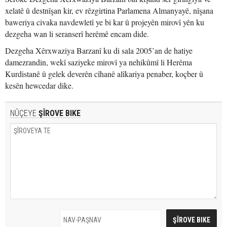
xelatê û destnîşan kir, ev rêzgirtina Parlamena Almanyayê, nîşana
baweriya civaka navdewletî ye bi kar û projeyên mirovî yên ku
dezgeha wan li seranserî herêmê encam dide.
Dezgeha Xêrxwaziya Barzanî ku di sala 2005’an de hatiye
damezrandin, wekî saziyeke mirovî ya nehikûmî li Herêma
Kurdistanê û gelek deverên cîhanê alîkariya penaber, koçber û
kesên hewcedar dike.
NÛÇEYE
ŞÎROVE BIKE