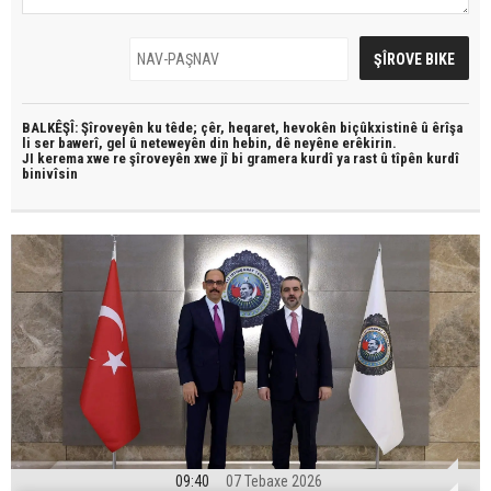
BALKÊŞÎ: Şîroveyên ku têde;
çêr, heqaret, hevokên biçûkxistinê û êrîşa
li ser bawerî, gel û neteweyên din hebin,
dê neyêne erêkirin.
JI kerema xwe re şîroveyên xwe jî bi
gramera kurdî
ya rast û
tîpên kurdî
binivîsin
09:40
07 Tebaxe 2026