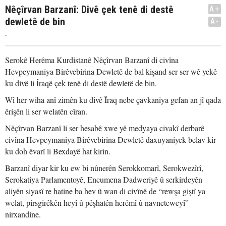
Nêçîrvan Barzanî: Divê çek tenê di destê
A+
dewletê de bin
A-
.
Serokê Herêma Kurdistanê Nêçîrvan Barzanî di civîna
Hevpeymaniya Birêvebirina Dewletê de bal kişand ser ser wê yekê
ku divê li Îraqê çek tenê di destê dewletê de bin.
Wî her wiha anî zimên ku divê Îraq nebe çavkaniya gefan an jî qada
êrişên li ser welatên cîran.
Nêçîrvan Barzanî li ser hesabê xwe yê medyaya civakî derbarê
civîna Hevpeymaniya Birêvebirina Dewletê daxuyaniyek belav kir
ku doh êvarî li Bexdayê hat kirin.
Barzanî diyar kir ku ew bi nûnerên Serokkomarî, Serokwezîrî,
Serokatiya Parlamentoyê, Encumena Dadweriyê û serkirdeyên
aliyên siyasî re hatine ba hev û wan di civînê de “rewşa giştî ya
welat, pirsgirêkên heyî û pêşhatên herêmî û navneteweyî”
nirxandine.