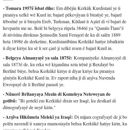
- Tomara 1957ê îsbat dike:
Em dibêjin Kerkûk Kurdistanî ye û
piraniya xelkê wê Kurd in; bajarê pêkevjiyan û biratiyê ye, bajarê
lêborînê ye û birayên Ereb, Turkman, Kildanî û Aşûrî di vî bajarî de
hevparên me ne. Belê bi belgeya rûpela 3846ê ya "Qamûs Î'lam"ê
di nivîsîna dîroknas Şemsedîn Samî Feraşerî de ku di salên 1889
heta 1898ê de derketine, Kurdistanîbûna Kerkûkê hatiye îsbatkirin
û diyar kiriye ku sê li ser çarê ji xelkê resen ê bajarî Kurd in.
- Belgeya Almanyayê ya sala 1875ê:
Kompaniyeke Almanyayê di
sala 1873ê de, ku erka wê kişandina xeta trênê ji Bexdayê bo
Berlînê bûye, behsa Kerkûkê kiriye û diyar kiriye ku piraniya
şêniyên Kerkûkê Kurd in. Ev raport niha jî di arşîva Navenda
Ewropayê de li Berlînê parastî ye.
- Nûnerê Brîtanyaya Mezin di Komeleya Neteweyan de
gotibû:
"Bi şertekî em Kerkûkê dixin ser Iraqê, ku destkarî di
dîmografyayê de neyê kirin."
- Arşîva Hikûmeta Melekî ya Iraqê:
Di mijara cografyayê de ji bo
polên navendî û xaneya mamostayên behsa Kerkûkê hatiye kirin, ku