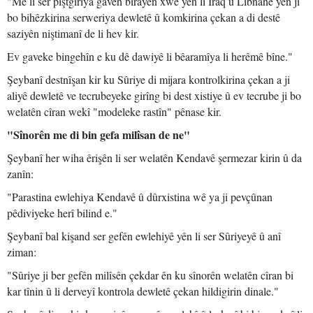
"Me li ser piştgiriya gavên birayên xwe yên li Îraq û Libnanê yên ji
bo bihêzkirina serweriya dewletê û komkirina çekan a di destê
saziyên niştimanî de li hev kir.
Ev gaveke bingehîn e ku dê dawiyê li bêaramîya li herêmê bîne."
Şeybanî destnîşan kir ku Sûriye di mijara kontrolkirina çekan a ji
aliyê dewletê ve tecrubeyeke girîng bi dest xistiye û ev tecrube ji bo
welatên cîran wekî "modeleke rastîn" pênase kir.
"Sînorên me di bin gefa milîsan de ne"
Şeybanî her wiha êrişên li ser welatên Kendavê şermezar kirin û da
zanîn:
"Parastina ewlehiya Kendavê û dûrxistina wê ya ji pevçûnan
pêdiviyeke herî bilind e."
Şeybanî bal kişand ser gefên ewlehiyê yên li ser Sûriyeyê û anî
ziman:
"Sûriye ji ber gefên milîsên çekdar ên ku sînorên welatên cîran bi
kar tînin û li derveyî kontrola dewletê çekan hildigirin dinale."