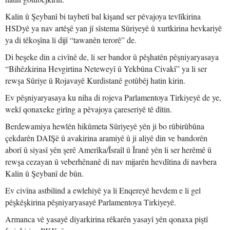
Kalin û Şeybanî bi taybetî bal kişand ser pêvajoya tevlîkirina
HSDyê ya nav artêşê yan jî sîstema Sûriyeyê û xurtkirina hevkariyê
ya di têkoşîna li dijî “tawanên terorê” de.
Di beşeke din a civînê de, li ser bandor û pêşhatên pêşniyaryasaya
“Bihêzkirina Hevgirtina Neteweyî û Yekbûna Civakî” ya li ser
rewşa Sûriye û Rojavayê Kurdistanê gotûbêj hatin kirin.
Ev pêşniyaryasaya ku niha di rojeva Parlamentoya Tirkiyeyê de ye,
wekî qonaxeke girîng a pêvajoya çareseriyê tê dîtin.
Berdewamiya hewlên hikûmeta Sûriyeyê yên ji bo rûbirûbûna
çekdarên DAIŞê û avakirina aramiyê û ji aliyê din ve bandorên
aborî û siyasî yên şerê Amerîka/Îsraîl û Îranê yên li ser herêmê û
rewşa cezayan û veberhênanê di nav mijarên hevdîtina di navbera
Kalin û Şeybanî de bûn.
Ev civîna astbilind a ewlehiyê ya li Enqereyê hevdem e li gel
pêşkêşkirina pêşniyaryasayê Parlamentoya Tirkiyeyê.
Armanca vê yasayê diyarkirina rêkarên yasayî yên qonaxa piştî