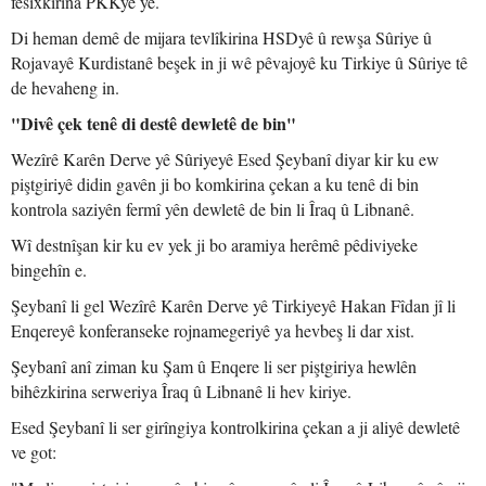
fesixkirina PKKyê ye.
Di heman demê de mijara tevlîkirina HSDyê û rewşa Sûriye û
Rojavayê Kurdistanê beşek in ji wê pêvajoyê ku Tirkiye û Sûriye tê
de hevaheng in.
"Divê çek tenê di destê dewletê de bin"
Wezîrê Karên Derve yê Sûriyeyê Esed Şeybanî diyar kir ku ew
piştgiriyê didin gavên ji bo komkirina çekan a ku tenê di bin
kontrola saziyên fermî yên dewletê de bin li Îraq û Libnanê.
Wî destnîşan kir ku ev yek ji bo aramiya herêmê pêdiviyeke
bingehîn e.
Şeybanî li gel Wezîrê Karên Derve yê Tirkiyeyê Hakan Fîdan jî li
Enqereyê konferanseke rojnamegeriyê ya hevbeş li dar xist.
Şeybanî anî ziman ku Şam û Enqere li ser piştgiriya hewlên
bihêzkirina serweriya Îraq û Libnanê li hev kiriye.
Esed Şeybanî li ser girîngiya kontrolkirina çekan a ji aliyê dewletê
ve got: