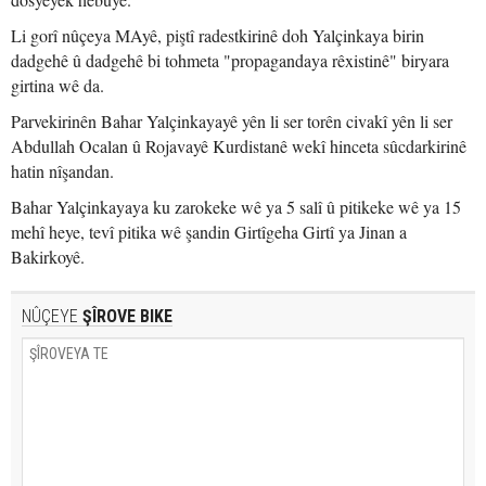
Li gorî nûçeya MAyê, piştî radestkirinê doh Yalçinkaya birin
dadgehê û dadgehê bi tohmeta "propagandaya rêxistinê" biryara
girtina wê da.
Parvekirinên Bahar Yalçinkayayê yên li ser torên civakî yên li ser
Abdullah Ocalan û Rojavayê Kurdistanê wekî hinceta sûcdarkirinê
hatin nîşandan.
Bahar Yalçinkayaya ku zarokeke wê ya 5 salî û pitikeke wê ya 15
mehî heye, tevî pitika wê şandin Girtîgeha Girtî ya Jinan a
Bakirkoyê.
NÛÇEYE
ŞÎROVE BIKE