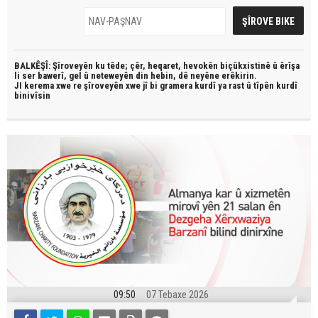
BALKÊŞÎ: Şîroveyên ku têde;
çêr, heqaret, hevokên biçûkxistinê û êrîşa
li ser bawerî, gel û neteweyên din hebin,
dê neyêne erêkirin.
JI kerema xwe re şîroveyên xwe jî bi
gramera kurdî
ya rast û
tîpên kurdî
binivîsin
09:50
07 Tebaxe 2026