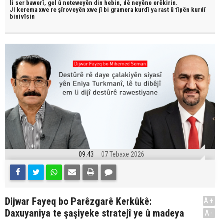
li ser bawerî, gel û neteweyên din hebin,
dê neyêne erêkirin.
JI kerema xwe re şîroveyên xwe jî bi
gramera kurdî
ya rast û
tîpên kurdî
binivîsin
09:43
07 Tebaxe 2026
Dijwar Fayeq bo Parêzgarê Kerkûkê:
A+
Daxuyaniya te şaşiyeke stratejî ye û madeya
A-