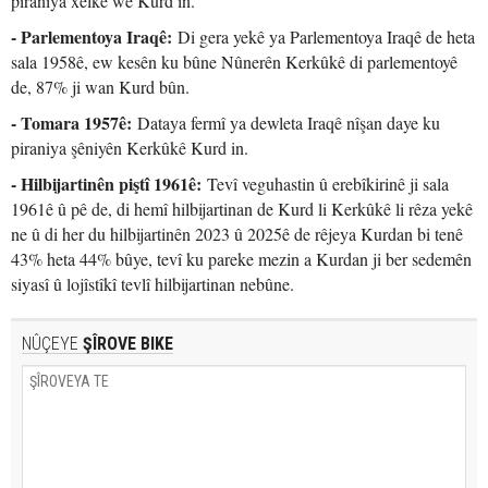
piraniya xelkê wê Kurd in.
- Parlementoya Iraqê:
Di gera yekê ya Parlementoya Iraqê de heta
sala 1958ê, ew kesên ku bûne Nûnerên Kerkûkê di parlementoyê
de, 87% ji wan Kurd bûn.
- Tomara 1957ê:
Dataya fermî ya dewleta Iraqê nîşan daye ku
piraniya şêniyên Kerkûkê Kurd in.
- Hilbijartinên piştî 1961ê:
Tevî veguhastin û erebîkirinê ji sala
1961ê û pê de, di hemî hilbijartinan de Kurd li Kerkûkê li rêza yekê
ne û di her du hilbijartinên 2023 û 2025ê de rêjeya Kurdan bi tenê
43% heta 44% bûye, tevî ku pareke mezin a Kurdan ji ber sedemên
siyasî û lojîstîkî tevlî hilbijartinan nebûne.
NÛÇEYE
ŞÎROVE BIKE