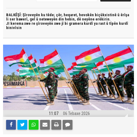
BALKÊŞÎ: Şîroveyên ku têde;
çêr, heqaret, hevokên biçûkxistinê û êrîşa
li ser bawerî, gel û neteweyên din hebin,
dê neyêne erêkirin.
JI kerema xwe re şîroveyên xwe jî bi
gramera kurdî
ya rast û
tîpên kurdî
binivîsin
11:07
06 Tebaxe 2026