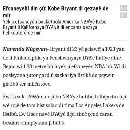
Efsaneyekî din çû: Kobe Bryant di qezayê de
A+
mir
A-
Yek ji efsaneyên basketbola Amerïka NBA’yê Kobe
Bryant li Kalîfornaya DYA’yê di encama qezaya
helîkopterê de mir.
Navenda Nûçeyan
-
Bryant di 23’yê gelawêja 1923’yan
de li Philadelphia ya Pensilvanyaya DYA’ê hatîye dinê.
Bejna wî 1.98 metre bû û yek ji efsaneyên NBA bû. Wî di
pozîsyona şutor gard û sazkarîya lîstikê de peywir
girtibû ser milên xwe.
Ew Di sala 1996’an de ji bo NBA’yê hatibû hilbijartin û ji
wê rojê de tam bîst salan di tîma Los Angeles Lakers de
lîstibû. Ew li ser navê DYA’yê ligel tîmê çend caran
beşdarî olîmpîyatan jî bûbû.