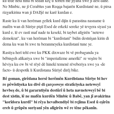
ku têde heta niha bi sedan keç û xortên me jiyana xwe ji dest dane.
Ne Minbic, ne jî Cerablus yan Reqqa bajarên Kurdistanê ne, û pirsa
rizgarkirina wan ji DAIŞê ne karê kurdan e.
Raste ku li van herêman gellek kurd dijîn û parastina nasname û
mafên wan di Sûriye piştî Esed de erkekî sereke yê tevgera siyasî ya
kurd e, lê ev rastî maf nade tu kesekî, bi taybet alîgirên "netewe
demokrat", ku van herêman bi "kurdistanî" bidin destnîşan kirin di
dema ku wan bi xwe tu beranmeyeka kurdistanî tune ye.
Rastiya herî tehl ewe ku PKK dixwaze bi vê probaganda ya
bêbingeh alîkariya xwe bi "imperialîzme amerîkî" re veşêre bi
hêviya ku ew bi vê rêyê dê hinekî temenê rêveberiya xwe ya -de
facto- û despotîk li Kurdistana Sûriyê dirêj bike.
Bê goman, girêdana hersê herêmên Kurdistana Sûriye bi hev
re pêwîstiyeka ku divê di çarçeoveye stratîciyeka neteweyî
hevbeş de, û bi gararntiyên destûrî û heta navneteweyî bê bi
dest xistin, lê ne mafên kurdên Minbic û Babê, yan jî avakirina
"korîdora kurdî" bi rêya hevalbendiyê bi rejîma Esed û eşîrên
ereb û grûpên suriyanî yên alîgirên wê re têne pêkanîn.