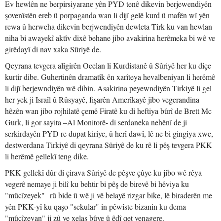
Ev hewlên ne berpirsiyarane yên PYD tenê dikevin berjewendiyên
şovenîstên ereb û porpaganda wan li dijî gelê kurd û mafên wî yên
rewa û herweha dikevin berjwendiyên dewleta Tirk ku van hewlan
niha bi awayekî aktîv dixê behane jibo avakirina herêmeka bi wê ve
girêdayî di nav xaka Sûriyê de.
Qeyrana tevgera alîgirên Ocelan li Kurdistanê û Sûriyê her ku diçe
kurtir dibe. Guhertinên dramatîk ên xarîteya hevalbeniyan li herêmê
li dijî berjewndiyên wê dibin. Asakirina peyewndiyên Tirkiyê li gel
her yek ji Israîl û Rûsyayê, fişarên Amerîkayê jibo vegerandina
hêzên wan jibo rojhilatê çemê Firatê ku di heftiya bûrî de Brett Mc
Gurk, li gor sayita –Al Monitorê- di serdaneka nehênî de ji
serkirdayên PYD re dupat kiriye, û herî dawî, lê ne bi gingiya xwe,
destwerdana Tirkiyê di qeyrana Sûriyê de ku rê li pêş tevgera PKK
li herêmê gellekî teng dike.
PKK gellekî dûr di çirava Sûriyê de pêşve çûye ku jibo wê rêya
vegerê nemaye ji bilî ku behtir bi pêş de birevê bi hêviya ku
"mûcîzeyek" rû bide û wê ji vê belayê rizgar bike, lê biraderên me
yên PKK-yî ku qaşo "sekular" in pêwîste bizanin ku dema
"mûcîzeyan" ji zû ve xelas bûye û êdî qet venagere.