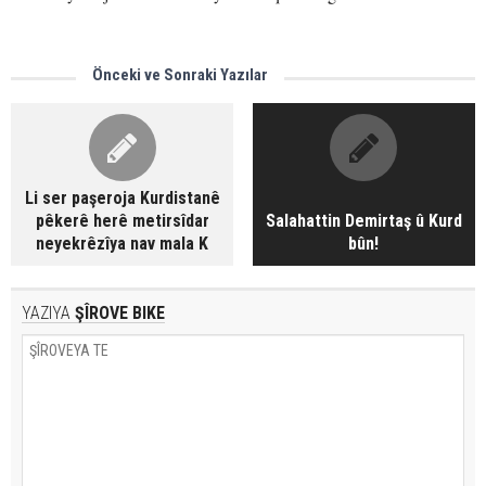
Önceki ve Sonraki Yazılar
Li ser paşeroja Kurdistanê
pêkerê herê metirsîdar
Salahattin Demirtaş û Kurd
neyekrêzîya nav mala K
bûn!
YAZIYA
ŞÎROVE BIKE