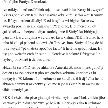
dîrokî jibo Partiya Demokrat.
Amerîkiyan berî nezîkî deh rojan li ser zarê John Kerry bi awayekî
vekirî gotin ku ew li dijî her "însiyatîveka kurdî serbixwe" li Sûriyê
ne. Rûsya herdem dê aliyê Esed û rejîma wî bigire. Raste ew bi
awayekî pozîtîv nêzîkî çalakiyên PYD dibe, lê bi mercê ku ev
çalakî têkevin berjewendiya startîciya wê li Sûriyê ku birîtiya ji
paristina Esed û rejîma wî û diyare ku rêxistina PKK li Sûriyê heta
niha bi vî tiştî pabend e. dewletên Tirkiye, Iran, Sûriye û Iraq dê bi
tu şêweyekî "pêkhateka apocî de facto" li herêmê qebûl nekin. Ev
tişt jibo welatên ereb ên sunnî li Kendavê û bakurê Efrîqyayê û bi
taybet jibo Misrê jî derbas dibe.
Hêzên bi ser PYD ve, bê alîkariya Amerîkayê, nikarin yek gundî ji
destên DAIŞê derxin û jibo wê çîrokên vekirina korîdoreka bi
dirêjayiya 70 kîlometrî di herêmeka ne kurdî de, û li dijî vîna hemû
aktorên herêmî û navnetweyî ku me li jor rêzkirin bi tu awayî ne
cihê baweriyê ye.
PKK û rêxistinên pêve giradayî vê efsaneyê bi xurtî belav dikin jibo
ku wateyekê bidin şerê xwe yê bêwate li derveyî xaka Kurdistanê