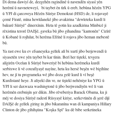
Di dema dawiyî de, dezgehên ragindinê û navendên siyasî yên
herêmî û navneteweyî, bi taybet ên tirk û ereb, hebûna hêzên YPG
û YPJ di çarcoveya Hêzên Sûriye Demokrat (HSD) de, li rojavayê
çemê Firatê, mîna hewldanekê jibo avakirina "dewleteka kurdî li
bakurê Sûriyê" dinerxînin. Heta tê gotin ku azadkirina Minbicê ji
rêxistina terorê DAIŞê, gaveka bû jibo gihandina "kantonên" Cizîrê
û Kobanê li rojhilat, bi herêma Efrînê li rojava jibo heman mebestê
bû.
Ya rast ewe ku ev efsaneyeka gellek alî bi xurtî jibo berjewendî û
siyasetên xwe yên taybet bi kar tînin. Berî her tiştekî, tevgera
alîgirên Ocelan li Sûriyê baweriyê bi hebûna herêmeka kurdî
serbixwe li vê coxrafiyayê nayîne, heta ku hersê beşên wê bigihîne
hev, ne jî tu programeka wê jibo doza gelê kurd li vî beşê
Kurdistanê heye. Ji aliyekî din ve, ne tiştekî nehêniye ku YPG û
YPJ li ser daxwaza washingtonê û jibo berjwendiyên wê li van
herêmên erebnişîn şer dikin. Jibo rêveberiya Barack Obama, ku ji
mêj ve dosiya Sûriyê radestî Rûsyayê kiriye, serkevtinên di şerê dijî
DAIŞê de gellek giring in jibo bikaranîna wan di kampaniya Hillary
Clinton de jibo gihihştina "Koşka Spî" ku dê bibe serketineka