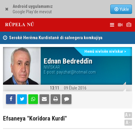
Android uygulamamız
Yükle
Google Play'de mevcut
Serokê Herêma Kurdistanê di salvegera komkujiya
Tirkiye, P
Sêmêlê de peyamek belav kir
îmze kir
Hemû nivîsên nivîskar >
Ednan Bedreddîn
NIVÎSKAR
E-post:
payizhat@hotmail.com
13:11
09 Êlule 2016
A+
Efsaneya "Korîdora Kurdî"
A-