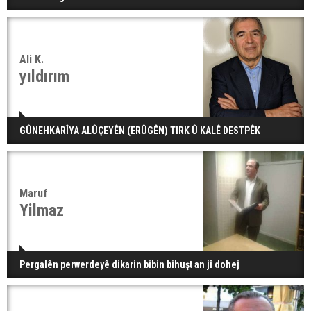
Ali K.
yıldırım
GÛNEHKARÎYA ALÛÇEYÊN (ERÛGÊN) TIRK Û KALÊ DESTPÊK
Maruf
Yilmaz
Pergalên perwerdeyê dikarin bibin bihuşt an jî dohej