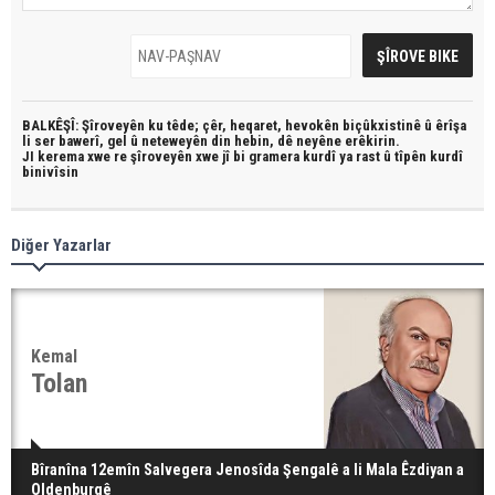
BALKÊŞÎ: Şîroveyên ku têde;
çêr, heqaret, hevokên biçûkxistinê û êrîşa
li ser bawerî, gel û neteweyên din hebin,
dê neyêne erêkirin.
JI kerema xwe re şîroveyên xwe jî bi
gramera kurdî
ya rast û
tîpên kurdî
binivîsin
Diğer Yazarlar
Kemal
Tolan
Bîranîna 12emîn Salvegera Jenosîda Şengalê a li Mala Êzdiyan a
Oldenburgê