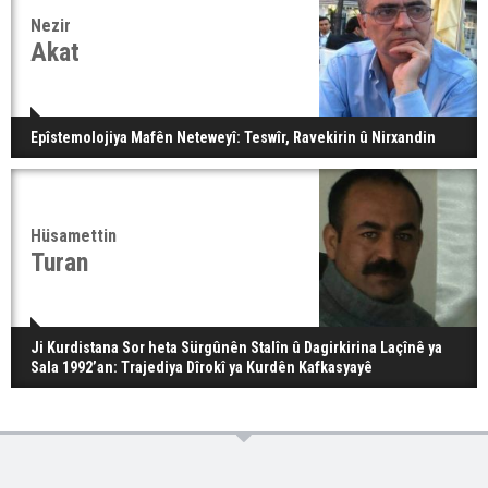
Nezir
Akat
Epîstemolojiya Mafên Neteweyî: Teswîr, Ravekirin û Nirxandin
Hüsamettin
Turan
Ji Kurdistana Sor heta Sürgûnên Stalîn û Dagirkirina Laçînê ya
Sala 1992’an: Trajediya Dîrokî ya Kurdên Kafkasyayê