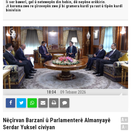
li ser bawerî, gel û neteweyên din hebin,
dê neyêne erêkirin.
JI kerema xwe re şîroveyên xwe jî bi
gramera kurdî
ya rast û
tîpên kurdî
binivîsin
18:04
09 Tebaxe 2026
Nêçîrvan Barzanî û Parlamenterê Almanyayê
A+
Serdar Yuksel civiyan
A-