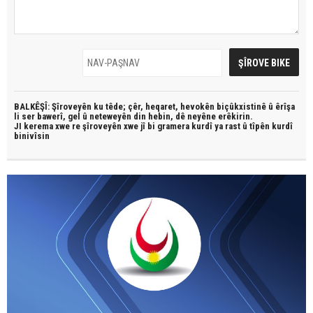
BALKÊŞÎ: Şîroveyên ku têde;
çêr, heqaret, hevokên biçûkxistinê û êrîşa
li ser bawerî, gel û neteweyên din hebin,
dê neyêne erêkirin.
JI kerema xwe re şîroveyên xwe jî bi
gramera kurdî
ya rast û
tîpên kurdî
binivîsin