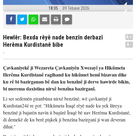
18:05
09 Tebaxe 2026
Hewlêr: Bexda rêyê nade benzîn derbazî
A+
Herêma Kurdistanê bibe
A-
.
Çavkaniyekê ji Wezareta Çavkaniyên Xwezayî ya Hikûmeta
Herêma Kurdistanê ragihand ku hikûmet hemî bizavan dike
ku rê bi bazirganan bê dan ku benzînê ji derve hawirde bikin,
bi merema daxistina nirxê benzîna bazirganî.
Li ser sedemên giranbûna nirxê benzînê, wê çavkaniyê ji
Kurdistan24ê re got: "Hikûmeta Îraqê rêyê nade ku yek lîtreya
benzînê ji bajarên navîn û başûrê Îraqê bê nav Herêma Kurdistanê,
di demekê de ku berê pişkek ji benzîna bazirganî ji wan deveran
dihat."