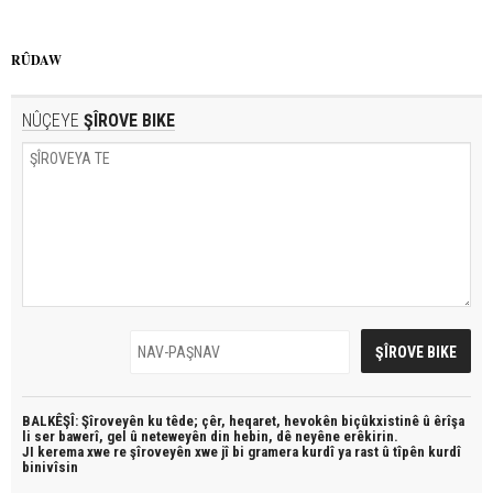
RÛDAW
NÛÇEYE
ŞÎROVE BIKE
BALKÊŞÎ: Şîroveyên ku têde;
çêr, heqaret, hevokên biçûkxistinê û êrîşa
li ser bawerî, gel û neteweyên din hebin,
dê neyêne erêkirin.
JI kerema xwe re şîroveyên xwe jî bi
gramera kurdî
ya rast û
tîpên kurdî
binivîsin