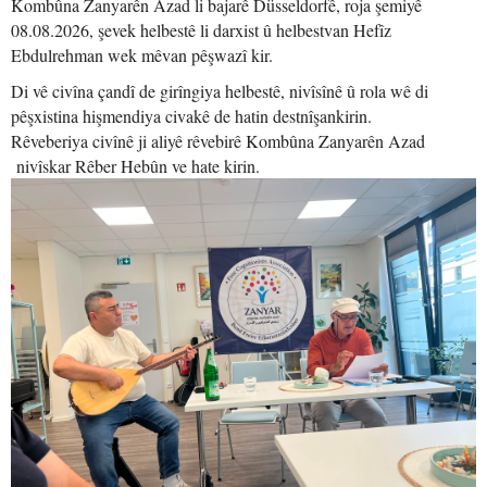
Kombûna Zanyarên Azad li bajarê Düsseldorfê, roja şemiyê
08.08.2026, şevek helbestê li darxist û helbestvan Hefîz
Ebdulrehman wek mêvan pêşwazî kir.
Di vê civîna çandî de girîngiya helbestê, nivîsînê û rola wê di
pêşxistina hişmendiya civakê de hatin destnîşankirin.
Rêveberiya civînê ji aliyê rêvebirê Kombûna Zanyarên Azad
nivîskar Rêber Hebûn ve hate kirin.