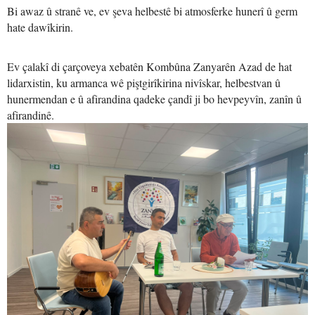
Bi awaz û stranê ve, ev şeva helbestê bi atmosferke hunerî û germ
hate dawîkirin.
Ev çalakî di çarçoveya xebatên Kombûna Zanyarên Azad de hat
lidarxistin, ku armanca wê piştgirîkirina nivîskar, helbestvan û
hunermendan e û afirandina qadeke çandî ji bo hevpeyvîn, zanîn û
afirandinê.