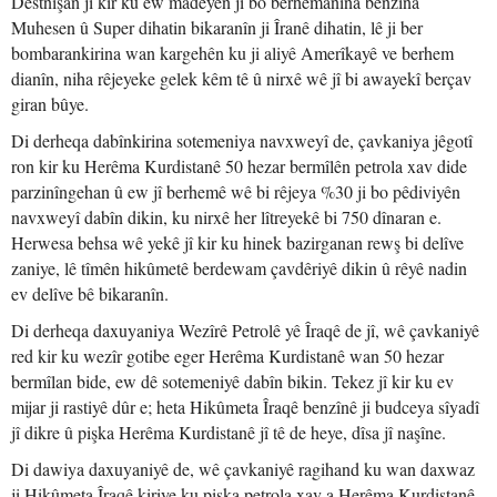
Destnîşan jî kir ku ew madeyên ji bo berhemanîna benzîna
Muhesen û Super dihatin bikaranîn ji Îranê dihatin, lê ji ber
bombarankirina wan kargehên ku ji aliyê Amerîkayê ve berhem
dianîn, niha rêjeyeke gelek kêm tê û nirxê wê jî bi awayekî berçav
giran bûye.
Di derheqa dabînkirina sotemeniya navxweyî de, çavkaniya jêgotî
ron kir ku Herêma Kurdistanê 50 hezar bermîlên petrola xav dide
parzinîngehan û ew jî berhemê wê bi rêjeya %30 ji bo pêdiviyên
navxweyî dabîn dikin, ku nirxê her lîtreyekê bi 750 dînaran e.
Herwesa behsa wê yekê jî kir ku hinek bazirganan rewş bi delîve
zaniye, lê tîmên hikûmetê berdewam çavdêriyê dikin û rêyê nadin
ev delîve bê bikaranîn.
Di derheqa daxuyaniya Wezîrê Petrolê yê Îraqê de jî, wê çavkaniyê
red kir ku wezîr gotibe eger Herêma Kurdistanê wan 50 hezar
bermîlan bide, ew dê sotemeniyê dabîn bikin. Tekez jî kir ku ev
mijar ji rastiyê dûr e; heta Hikûmeta Îraqê benzînê ji budceya sîyadî
jî dikre û pişka Herêma Kurdistanê jî tê de heye, dîsa jî naşîne.
Di dawiya daxuyaniyê de, wê çavkaniyê ragihand ku wan daxwaz
ji Hikûmeta Îraqê kiriye ku pişka petrola xav a Herêma Kurdistanê