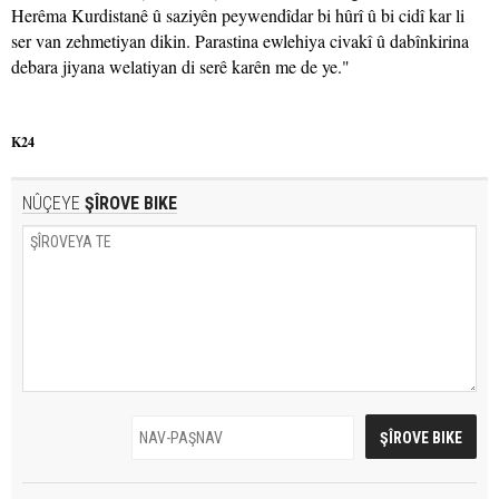
Herêma Kurdistanê û saziyên peywendîdar bi hûrî û bi cidî kar li
ser van zehmetiyan dikin. Parastina ewlehiya civakî û dabînkirina
debara jiyana welatiyan di serê karên me de ye."
K24
NÛÇEYE
ŞÎROVE BIKE