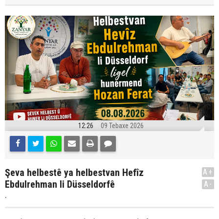
12:26
09 Tebaxe 2026
Şeva helbestê ya helbestvan Hefîz
A+
Ebdulrehman li Düsseldorfê
A-
.