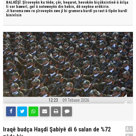
BALKÊŞÎ: Şîroveyên ku têde;
çêr, heqaret, hevokên biçûkxistinê û êrîşa
li ser bawerî, gel û neteweyên din hebin,
dê neyêne erêkirin.
JI kerema xwe re şîroveyên xwe jî bi
gramera kurdî
ya rast û
tîpên kurdî
binivîsin
12:23
09 Tebaxe 2026
Iraqê budça Haşdî Şabiyê di 6 salan de %72
A+