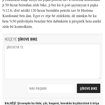
ji 50 hezar bermîlan zêde bike, ji ber ku li gorî şayisteyan û pişka
%12.6, divê nêzîkî 120 hezar bermîlên petrola xav bi Herêma
Kurdistanê bên dan. Eger ev rêje bê zêdekirin, dê mimkin be ku
heta %50 pêdivîtiyên benzînê bên dabînkirin û pirsgirêk heta astekî
zêde bê kontrolkirin.
NÛÇEYE
ŞÎROVE BIKE
BALKÊŞÎ: Şîroveyên ku têde;
çêr, heqaret, hevokên biçûkxistinê û êrîşa