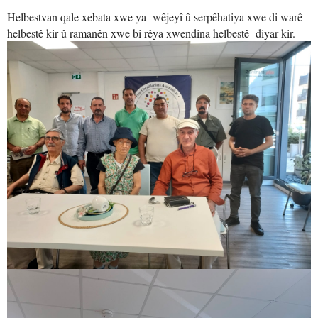
Helbestvan qale xebata xwe ya wêjeyî û serpêhatiya xwe di warê
helbestê kir û ramanên xwe bi rêya xwendina helbestê diyar kir.