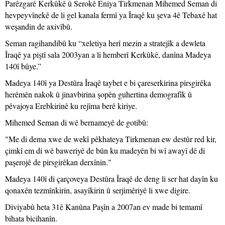
Parêzgarê Kerkûkê û Serokê Eniya Tirkmenan Mihemed Seman di
hevpeyvînekê de li gel kanala fermî ya Îraqê ku şeva 4ê Tebaxê hat
weşandin de axivîbû.
Seman ragihandibû ku “xeletiya herî mezin a stratejîk a dewleta
Îraqê ya piştî sala 2003yan a li hemberî Kerkûkê, danîna Madeya
140î bûye.”
Madeya 140î ya Destûra Îraqê taybet e bi çareserkirina pirsgirêka
herêmên nakok û jinavbirina şopên guhertina demografîk û
pêvajoya Erebkirinê ku rejîma berê kiriye.
Mihemed Seman di wê bernameyê de gotibû:
"Me di dema xwe de wekî pêkhateya Tirkmenan ew destûr red kir,
çimkî em di wê baweriyê de bûn ku madeyên bi wî awayî dê di
paşerojê de pirsgirêkan derxînin."
Madeya 140î di çarçoveya Destûra Îraqê de deng li ser hat dayîn ku
qonaxên tezmînkirin, asayîkirin û serjimêriyê li xwe digire.
Diviyabû heta 31ê Kanûna Paşîn a 2007an ev made bi temamî
bihata bicihanîn.