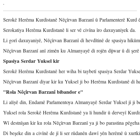
.
Serokê Herêma Kurdistanê Nêçîrvan Barzanî û Parlamenterê Kurd ê 
Serokatiya Herêma Kurdistanê li ser vê civîna îro daxuyaniyek da.
Li gorî daxuyaniyê, Nêçîrvan Barzanî di hevdîtinê de spasiya hikû
Nêçîrvan Barzanî anî zimên ku Almanyayê di rojên dijwar û di şerê l
Spasiya Serdar Yuksel kir
Serokê Herêma Kurdistanê her wiha bi taybetî spasiya Serdar Yuksel 
Nêçîrvan Barzanî diyar kir ku Yuksel ji bo Herêma Kurdistanê di he
"Rola Nêçîrvan Barzanî bibandor e"
Li aliyê din, Endamê Parlamentoya Almanyayê Serdar Yuksel jî ji 
Yuksel rola Serokê Herêma Kurdistanê ya li hundir û derveyî Kurdis
Wî destnîşan kir ku rola Nêçîrvan Barzanî ya ji bo parastina pêgeh
Di beşeke din a civînê de jî li ser rûdanên dawî yên herêmê û xurtk