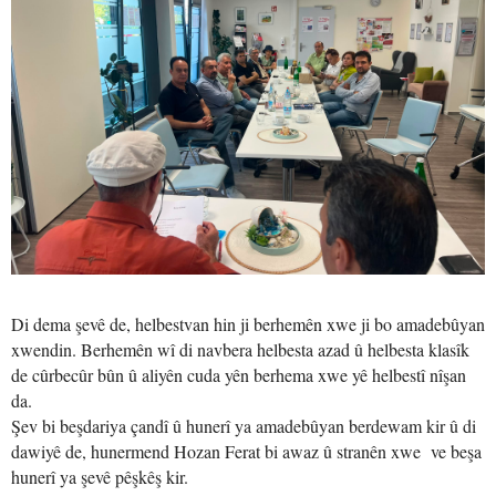
Di dema şevê de, helbestvan hin ji berhemên xwe ji bo amadebûyan
xwendin. Berhemên wî di navbera helbesta azad û helbesta klasîk
de cûrbecûr bûn û aliyên cuda yên berhema xwe yê helbestî nîşan
da.
Şev bi beşdariya çandî û hunerî ya amadebûyan berdewam kir û di
dawiyê de, hunermend Hozan Ferat bi awaz û stranên xwe ve beşa
hunerî ya şevê pêşkêş kir.