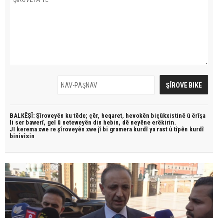
BALKÊŞÎ: Şîroveyên ku têde;
çêr, heqaret, hevokên biçûkxistinê û êrîşa
li ser bawerî, gel û neteweyên din hebin,
dê neyêne erêkirin.
JI kerema xwe re şîroveyên xwe jî bi
gramera kurdî
ya rast û
tîpên kurdî
binivîsin