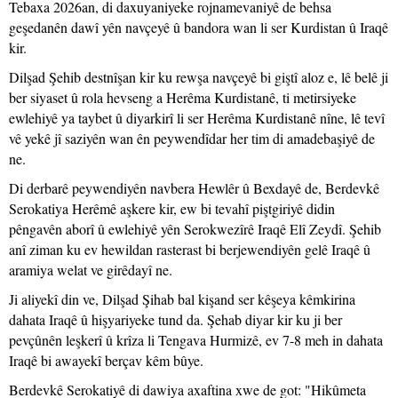
Tebaxa 2026an, di daxuyaniyeke rojnamevaniyê de behsa
geşedanên dawî yên navçeyê û bandora wan li ser Kurdistan û Iraqê
kir.
Dilşad Şehib destnîşan kir ku rewşa navçeyê bi giştî aloz e, lê belê ji
ber siyaset û rola hevseng a Herêma Kurdistanê, ti metirsiyeke
ewlehiyê ya taybet û diyarkirî li ser Herêma Kurdistanê nîne, lê tevî
vê yekê jî saziyên wan ên peywendîdar her tim di amadebaşiyê de
ne.
Di derbarê peywendiyên navbera Hewlêr û Bexdayê de, Berdevkê
Serokatiya Herêmê aşkere kir, ew bi tevahî piştgiriyê didin
pêngavên aborî û ewlehiyê yên Serokwezîrê Iraqê Elî Zeydî. Şehib
anî ziman ku ev hewildan rasterast bi berjewendiyên gelê Iraqê û
aramiya welat ve girêdayî ne.
Ji aliyekî din ve, Dilşad Şihab bal kişand ser kêşeya kêmkirina
dahata Iraqê û hişyariyeke tund da. Şehab diyar kir ku ji ber
pevçûnên leşkerî û krîza li Tengava Hurmizê, ev 7-8 meh in dahata
Iraqê bi awayekî berçav kêm bûye.
Berdevkê Serokatiyê di dawiya axaftina xwe de got: "Hikûmeta