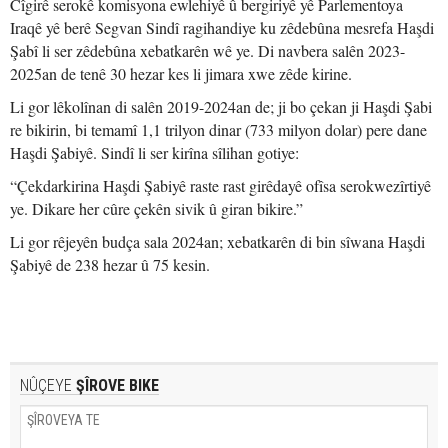
Cîgirê serokê komisyona ewlehiyê û bergiriyê yê Parlementoya
Iraqê yê berê Segvan Sindî ragihandiye ku zêdebûna mesrefa Haşdi
Şabî li ser zêdebûna xebatkarên wê ye. Di navbera salên 2023-
2025an de tenê 30 hezar kes li jimara xwe zêde kirine.
Li gor lêkolînan di salên 2019-2024an de; ji bo çekan ji Haşdi Şabi
re bikirin, bi temamî 1,1 trilyon dinar (733 milyon dolar) pere dane
Haşdi Şabiyê. Sindî li ser kirîna sîlihan gotiye:
“Çekdarkirina Haşdi Şabiyê raste rast girêdayê ofîsa serokwezîrtiyê
ye. Dikare her cûre çekên sivik û giran bikire.”
Li gor rêjeyên budça sala 2024an; xebatkarên di bin sîwana Haşdi
Şabiyê de 238 hezar û 75 kesin.
NÛÇEYE
ŞÎROVE BIKE