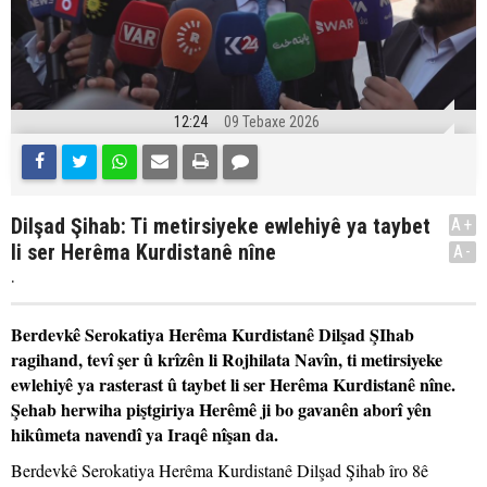
12:24
09 Tebaxe 2026
Dilşad Şihab: Ti metirsiyeke ewlehiyê ya taybet
A+
li ser Herêma Kurdistanê nîne
A-
.
Berdevkê Serokatiya Herêma Kurdistanê Dilşad ŞIhab
ragihand, tevî şer û krîzên li Rojhilata Navîn, ti metirsiyeke
ewlehiyê ya rasterast û taybet li ser Herêma Kurdistanê nîne.
Şehab herwiha piştgiriya Herêmê ji bo gavanên aborî yên
hikûmeta navendî ya Iraqê nîşan da.
Berdevkê Serokatiya Herêma Kurdistanê Dilşad Şihab îro 8ê