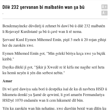
Dilê 232 şervanan bi malbatên wan şa bû
A+
.
A-
Bendemayîneke dûvdirêj û zehmet bi dawî bû û dilê 232 malbatên
li Rojavayê Kurdistanê şa bû û çavê wan li rê nema.
Şervanê Kurd Eymen Mihemed Emîn, piştî 3 meh û 20 rojan gihişt
her du zarokên xwe.
Eymen Mihemed Emîn got, "Min gelekî bêriya keça xwe ya biçûk
kiribû."
Dayîka dîlekî jî got, "Şikir ji Xwedê re lê kêfa me nagihe serî heta
ku hemû neyên û yên din serbest nebin."
Amar
Di wî şerê dawiya sala borî û destpêka îsal de ku di navbera HSD û
hikumeta demkî ya Şamê de qewimî, li gorî amarên Fermandariya
HSDyê 1070 endamên wan li cem hikumetê dîl bûn.
Yên ku zarokên wan hîn nehatine, xwe diavêjin bextê wan dîlên ku