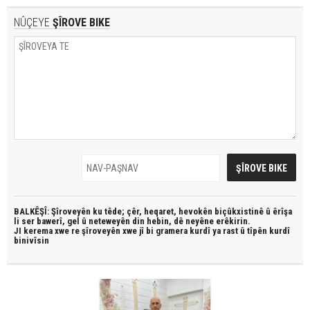
NÛÇEYE
ŞÎROVE BIKE
BALKÊŞÎ: Şîroveyên ku têde;
çêr, heqaret, hevokên biçûkxistinê û êrîşa
li ser bawerî, gel û neteweyên din hebin,
dê neyêne erêkirin.
JI kerema xwe re şîroveyên xwe jî bi
gramera kurdî
ya rast û
tîpên kurdî
binivîsin