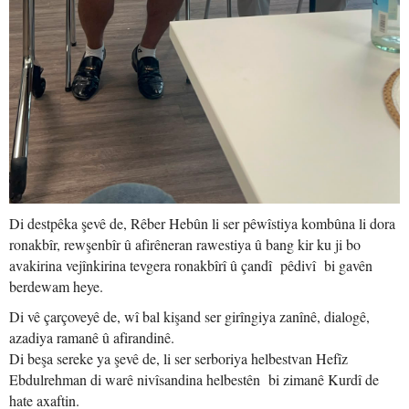
Di destpêka şevê de, Rêber Hebûn li ser pêwîstiya kombûna li dora
ronakbîr, rewşenbîr û afirêneran rawestiya û bang kir ku ji bo
avakirina vejînkirina tevgera ronakbîrî û çandî pêdivî bi gavên
berdewam heye.
Di vê çarçoveyê de, wî bal kişand ser girîngiya zanînê, dialogê,
azadiya ramanê û afirandinê.
Di beşa sereke ya şevê de, li ser serboriya helbestvan Hefîz
Ebdulrehman di warê nivîsandina helbestên bi zimanê Kurdî de
hate axaftin.