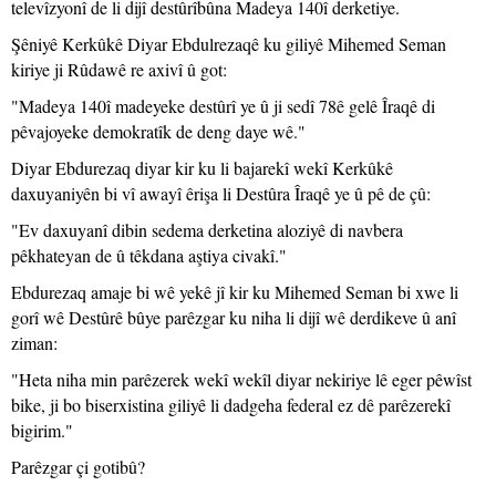
televîzyonî de li dijî destûrîbûna Madeya 140î derketiye.
Şêniyê Kerkûkê Diyar Ebdulrezaqê ku giliyê Mihemed Seman
kiriye ji Rûdawê re axivî û got:
"Madeya 140î madeyeke destûrî ye û ji sedî 78ê gelê Îraqê di
pêvajoyeke demokratîk de deng daye wê."
Diyar Ebdurezaq diyar kir ku li bajarekî wekî Kerkûkê
daxuyaniyên bi vî awayî êrişa li Destûra Îraqê ye û pê de çû:
"Ev daxuyanî dibin sedema derketina aloziyê di navbera
pêkhateyan de û têkdana aştiya civakî."
Ebdurezaq amaje bi wê yekê jî kir ku Mihemed Seman bi xwe li
gorî wê Destûrê bûye parêzgar ku niha li dijî wê derdikeve û anî
ziman:
"Heta niha min parêzerek wekî wekîl diyar nekiriye lê eger pêwîst
bike, ji bo biserxistina giliyê li dadgeha federal ez dê parêzerekî
bigirim."
Parêzgar çi gotibû?