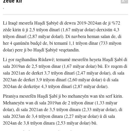
zêde kir
A-
.
Li Iraqê mesrefa Haşdî Şabiyê di dewra 2019-2024an de ji %72
zêde kirin û ji 2,5 trilyon dînarî (1,67 milyar dolar) derxistin 4,3
trilyon dînarî (2,87 milyar dolarî). Di navbera heman salan de, di
her 4 qanûnên budçê de, bi temamî 1,1 trilyon dînar (733 milyon
dolar) pere ji bo Haşdî Şabiyê veqetandin.
Li gor ragihandina Rûdawê; temamê mesrefên heyeta Haşdî Şabî di
sala 2019an de 2,5 trilyon dinar (1,67 milyar dolar) bû. Ev reqem di
sala 2021an de derket 3,7 trilyon dînarî (2,47 milyar dolar), di sala
2023an de derket 3,9 trilyon dînarî (2,60 milyar dolar) û di sala
2024an de derketiye 4,3 trilyon dînarî (2,87 milyar dolar).
Piraniya mesrefên Haşdî Şabî ji bo mehaneyên wan tên serf kirin.
Mehaneyên wan di sala 2019an de 2 trilyon dinar (1,33 milyar
dolar), di sala 2021an de 3,5 trilyon dinara (2,33 milyar dolar), di
sala 2023an de 3,4 trilyon dinara (2,27 milyar dolar) û di sala
2024an de 3,8 trilyon dinara (2,53 milyar dolar) bû.