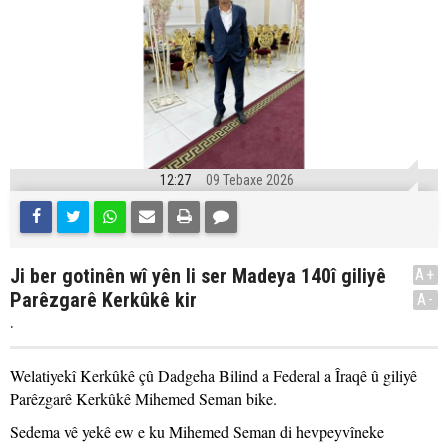
12:27
09 Tebaxe 2026
Ji ber gotinên wî yên li ser Madeya 140î giliyê
A+
Parêzgarê Kerkûkê kir
A-
.
Welatiyekî Kerkûkê çû Dadgeha Bilind a Federal a Îraqê û giliyê
Parêzgarê Kerkûkê Mihemed Seman bike.
Sedema vê yekê ew e ku Mihemed Seman di hevpeyvîneke