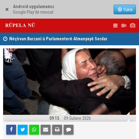
Android uygulamamız
Yükle
Google Play'de mevcut
Nêçîrvan Barzanî û Parlamenterê Almanyayê Serdar
Ji ber goti
Yuksel civiyan
Kerkûkê ki
09:15
09 Gulane 2026