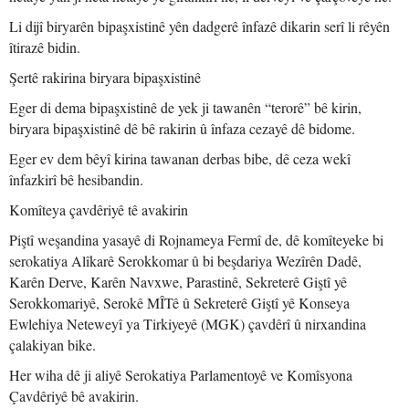
Li dijî biryarên bipaşxistinê yên dadgerê înfazê dikarin serî li rêyên
îtirazê bidin.
Şertê rakirina biryara bipaşxistinê
Eger di dema bipaşxistinê de yek ji tawanên “terorê” bê kirin,
biryara bipaşxistinê dê bê rakirin û înfaza cezayê dê bidome.
Eger ev dem bêyî kirina tawanan derbas bibe, dê ceza wekî
înfazkirî bê hesibandin.
Komîteya çavdêriyê tê avakirin
Piştî weşandina yasayê di Rojnameya Fermî de, dê komîteyeke bi
serokatiya Alîkarê Serokkomar û bi beşdariya Wezîrên Dadê,
Karên Derve, Karên Navxwe, Parastinê, Sekreterê Giştî yê
Serokkomariyê, Serokê MÎTê û Sekreterê Giştî yê Konseya
Ewlehiya Neteweyî ya Tirkiyeyê (MGK) çavdêrî û nirxandina
çalakiyan bike.
Her wiha dê ji aliyê Serokatiya Parlamentoyê ve Komîsyona
Çavdêriyê bê avakirin.