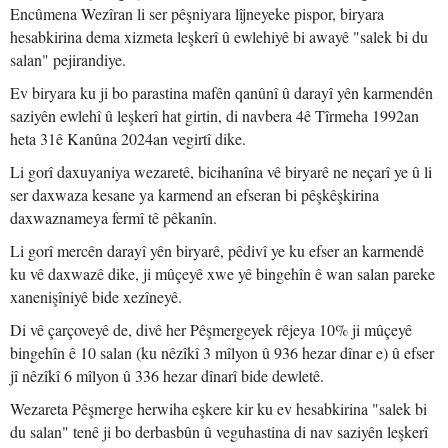
Encûmena Wezîran li ser pêşniyara lîjneyeke pispor, biryara
hesabkirina dema xizmeta leşkerî û ewlehiyê bi awayê "salek bi du
salan" pejirandiye.
Ev biryara ku ji bo parastina mafên qanûnî û darayî yên karmendên
saziyên ewlehî û leşkerî hat girtin, di navbera 4ê Tîrmeha 1992an
heta 31ê Kanûna 2024an vegirtî dike.
Li gorî daxuyaniya wezaretê, bicihanîna vê biryarê ne neçarî ye û li
ser daxwaza kesane ya karmend an efseran bi pêşkêşkirina
daxwaznameya fermî tê pêkanîn.
Li gorî mercên darayî yên biryarê, pêdivî ye ku efser an karmendê
ku vê daxwazê dike, ji mûçeyê xwe yê bingehîn ê wan salan pareke
xanenişîniyê bide xezîneyê.
Di vê çarçoveyê de, divê her Pêşmergeyek rêjeya 10% ji mûçeyê
bingehîn ê 10 salan (ku nêzîkî 3 mîlyon û 936 hezar dînar e) û efser
jî nêzîkî 6 mîlyon û 336 hezar dînarî bide dewletê.
Wezareta Pêşmerge herwiha eşkere kir ku ev hesabkirina "salek bi
du salan" tenê ji bo derbasbûn û veguhastina di nav saziyên leşkerî