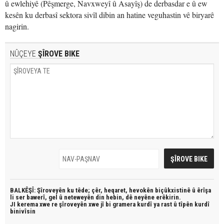
û ewlehiyê (Pêşmerge, Navxweyî û Asayîş) de derbasdar e û ew
kesên ku derbasî sektora sivîl dibin an hatine veguhastin vê biryarê
nagirin.
NÛÇEYE
ŞÎROVE BIKE
BALKÊŞÎ: Şîroveyên ku têde;
çêr, heqaret, hevokên biçûkxistinê û êrîşa
li ser bawerî, gel û neteweyên din hebin,
dê neyêne erêkirin.
JI kerema xwe re şîroveyên xwe jî bi
gramera kurdî
ya rast û
tîpên kurdî
binivîsin