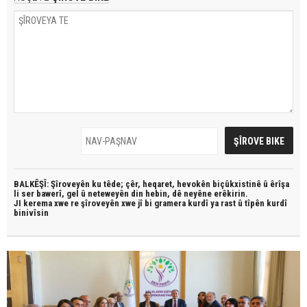
BALKÊŞÎ: Şîroveyên ku têde;
çêr, heqaret, hevokên biçûkxistinê û êrîşa
li ser bawerî, gel û neteweyên din hebin,
dê neyêne erêkirin.
JI kerema xwe re şîroveyên xwe jî bi
gramera kurdî
ya rast û
tîpên kurdî
binivîsin