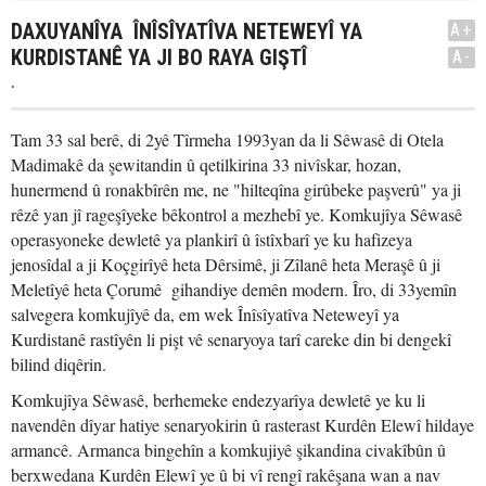
DAXUYANÎYA ÎNÎSÎYATÎVA NETEWEYÎ YA
A+
KURDISTANÊ YA JI BO RAYA GIŞTÎ
A-
.
Tam 33 sal berê, di 2yê Tîrmeha 1993yan da li Sêwasê di Otela
Madimakê da şewitandin û qetilkirina 33 nivîskar, hozan,
hunermend û ronakbîrên me, ne "hilteqîna girûbeke paşverû" ya ji
rêzê yan jî rageşîyeke bêkontrol a mezhebî ye. Komkujîya Sêwasê
operasyoneke dewletê ya plankirî û îstîxbarî ye ku hafizeya
jenosîdal a ji Koçgirîyê heta Dêrsimê, ji Zîlanê heta Meraşê û ji
Meletîyê heta Çorumê gihandiye demên modern. Îro, di 33yemîn
salvegera komkujîyê da, em wek Înîsîyatîva Neteweyî ya
Kurdistanê rastîyên li pişt vê senaryoya tarî careke din bi dengekî
bilind diqêrin.
Komkujîya Sêwasê, berhemeke endezyarîya dewletê ye ku li
navendên dîyar hatiye senaryokirin û rasterast Kurdên Elewî hildaye
armancê. Armanca bingehîn a komkujiyê şikandina civakîbûn û
berxwedana Kurdên Elewî ye û bi vî rengî rakêşana wan a nav