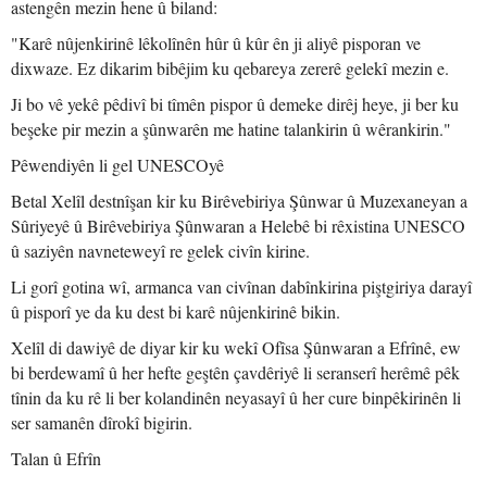
astengên mezin hene û biland:
"Karê nûjenkirinê lêkolînên hûr û kûr ên ji aliyê pisporan ve
dixwaze. Ez dikarim bibêjim ku qebareya zererê gelekî mezin e.
Ji bo vê yekê pêdivî bi tîmên pispor û demeke dirêj heye, ji ber ku
beşeke pir mezin a şûnwarên me hatine talankirin û wêrankirin."
Pêwendiyên li gel UNESCOyê
Betal Xelîl destnîşan kir ku Birêvebiriya Şûnwar û Muzexaneyan a
Sûriyeyê û Birêvebiriya Şûnwaran a Helebê bi rêxistina UNESCO
û saziyên navneteweyî re gelek civîn kirine.
Li gorî gotina wî, armanca van civînan dabînkirina piştgiriya darayî
û pisporî ye da ku dest bi karê nûjenkirinê bikin.
Xelîl di dawiyê de diyar kir ku wekî Ofîsa Şûnwaran a Efrînê, ew
bi berdewamî û her hefte geştên çavdêriyê li seranserî herêmê pêk
tînin da ku rê li ber kolandinên neyasayî û her cure binpêkirinên li
ser samanên dîrokî bigirin.
Talan û Efrîn