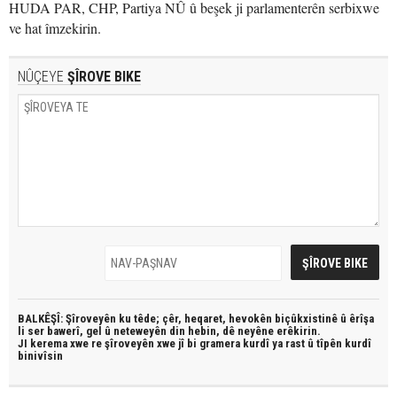
HUDA PAR, CHP, Partiya NÛ û beşek ji parlamenterên serbixwe
ve hat îmzekirin.
NÛÇEYE
ŞÎROVE BIKE
BALKÊŞÎ: Şîroveyên ku têde;
çêr, heqaret, hevokên biçûkxistinê û êrîşa
li ser bawerî, gel û neteweyên din hebin,
dê neyêne erêkirin.
JI kerema xwe re şîroveyên xwe jî bi
gramera kurdî
ya rast û
tîpên kurdî
binivîsin