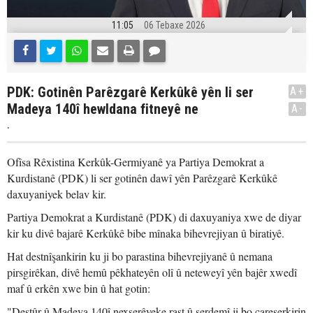
11:05
06 Tebaxe 2026
PDK: Gotinên Parêzgarê Kerkûkê yên li ser
A+
Madeya 140î hewldana fitneyê ne
A-
.
Ofîsa Rêxistina Kerkûk-Germiyanê ya Partiya Demokrat a
Kurdistanê (PDK) li ser gotinên dawî yên Parêzgarê Kerkûkê
daxuyaniyek belav kir.
Partiya Demokrat a Kurdistanê (PDK) di daxuyaniya xwe de diyar
kir ku divê bajarê Kerkûkê bibe mînaka bihevrejiyan û biratiyê.
Hat destnîşankirin ku ji bo parastina bihevrejiyanê û nemana
pirsgirêkan, divê hemû pêkhateyên olî û neteweyî yên bajêr xwedî
maf û erkên xwe bin û hat gotin:
"Destûr û Madeya 140î nexşerêyeke rast û serdemî ji bo çareserkirin