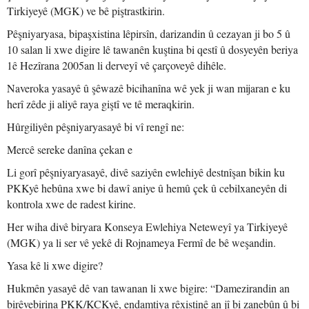
Tirkiyeyê (MGK) ve bê piştrastkirin.
Pêşniyaryasa, bipaşxistina lêpirsîn, darizandin û cezayan ji bo 5 û
10 salan li xwe digire lê tawanên kuştina bi qestî û dosyeyên beriya
1ê Hezîrana 2005an li derveyî vê çarçoveyê dihêle.
Naveroka yasayê û şêwazê bicihanîna wê yek ji wan mijaran e ku
herî zêde ji aliyê raya giştî ve tê meraqkirin.
Hûrgiliyên pêşniyaryasayê bi vî rengî ne:
Mercê sereke danîna çekan e
Li gorî pêşniyaryasayê, divê saziyên ewlehiyê destnîşan bikin ku
PKKyê hebûna xwe bi dawî aniye û hemû çek û cebilxaneyên di
kontrola xwe de radest kirine.
Her wiha divê biryara Konseya Ewlehiya Neteweyî ya Tirkiyeyê
(MGK) ya li ser vê yekê di Rojnameya Fermî de bê weşandin.
Yasa kê li xwe digire?
Hukmên yasayê dê van tawanan li xwe bigire: “Damezirandin an
birêvebirina PKK/KCKyê, endamtiya rêxistinê an jî bi zanebûn û bi