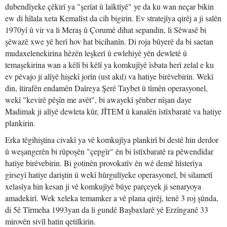
dubendîyeke çêkirî ya "şerîat û laîktîyê" ye da ku wan neçar bikin
ew di hîlala xeta Kemalîst da cih bigirin. Ev stratejîya qirêj a ji salên
1970yî û vir va li Meraş û Çorumê dihat sepandin, li Sêwasê bi
şêwazê xwe yê herî hov hat bicihanîn. Di roja bûyerê da bi saetan
mudaxelenekirina hêzên leşkerî û ewlehiyê yên dewletê û
temaşekirina wan a kêlî bi kêlî ya komkujîyê îsbata herî zelal e ku
ev pêvajo ji alîyê hişekî jorîn (ust akıl) va hatiye birêvebirin. Wekî
din, îtirafên endamên Daîreya Şerê Taybet û tîmên operasyonel,
wekî "kevirê pêşîn me avêt", bi awayekî şênber nîşan daye
Madimak ji alîyê dewleta kûr, JÎTEM û kanalên îstîxbaratê va hatiye
plankirin.
Erka têgihiştina civakî ya vê komkujîya plankirî bi destê hin derdor
û weşangerên bi rûpoşên "çepgîr" ên bi îstîxbaratê ra pêwendîdar
hatiye birêvebirin. Bi gotinên provokatîv ên wê demê hîsterîya
girseyî hatiye dariştin û wekî hûrgulîyeke operasyonel, bi silametî
xelasîya hin kesan ji vê komkujîyê bûye parçeyek ji senaryoya
amadekirî. Wek xeleka temamker a vê plana qirêj, tenê 3 roj şûnda,
di 5ê Tîrmeha 1993yan da li gundê Başbaxlarê yê Erzînganê 33
mirovên sivîl hatin qetilkirin.