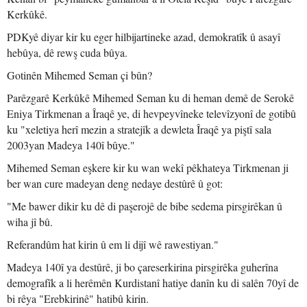
Kerkûkê.
PDKyê diyar kir ku eger hilbijartineke azad, demokratîk û asayî
hebûya, dê rewş cuda bûya.
Gotinên Mihemed Seman çi bûn?
Parêzgarê Kerkûkê Mihemed Seman ku di heman demê de Serokê
Eniya Tirkmenan a Îraqê ye, di hevpeyvîneke televîzyonî de gotibû
ku "xeletiya herî mezin a stratejîk a dewleta Îraqê ya piştî sala
2003yan Madeya 140î bûye."
Mihemed Seman eşkere kir ku wan wekî pêkhateya Tirkmenan ji
ber wan cure madeyan deng nedaye destûrê û got:
"Me bawer dikir ku dê di paşerojê de bibe sedema pirsgirêkan û
wiha jî bû.
Referandûm hat kirin û em li dijî wê rawestiyan."
Madeya 140î ya destûrê, ji bo çareserkirina pirsgirêka guherîna
demografîk a li herêmên Kurdistanî hatiye danîn ku di salên 70yî de
bi rêya "Erebkirinê" hatibû kirin.