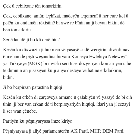
Çek û cebilxane tên tomarkirin
Çek, cebilxane, amûr, teçhîzat, madeyên teqemenî û her cure kel û
pelên ku endamên rêxistinê bi xwe re bînin an jî beyan bikin, dê
bên tomarkirin.
Serlêdan dê ji bo kû derê bin?
Kesên ku dixwazin ji hukmên vê yasayê sûdê wergirin, divê di nav
6 mehan de piştî weşandina biryara Konseya Ewlehiya Neteweyî
ya Tirkiyeyê (MGK) bi nivîskî serî li serdozgeriyên komarî yên cihê
lê dimînin an jî saziyên ku ji aliyê desteyê ve hatine erkdarkirin,
bidin.
Ji bo berpirsan parastina hiqûqî
Kesên ku erkên di çarçoveya armanc û çalakiyên vê yasayê de bi cih
tînin, ji ber van erkan dê ti berpirsyariyên hiqûqî, îdarî yan jî cezayî
li ser wan çênebe.
Partiyên ku pêşniyaryasa îmze kiriye
Pêşniyaryasa ji aliyê parlamenterên AK Partî, MHP, DEM Partî,