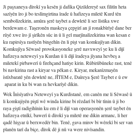
Ji paşxaneya dîrokî ya kesên ji dafika Qizildereyê sax filitîn heta
sazîyên îro ji bo teslîmgirtina îrade û hafizeya miletê Kurd tên
sembolîzekirin, amûra şerê taybet a dewletê li ser lîstika xwe
berdewam e. Taşeronên maskeya çepgirî an jî ronakbîrîyê dane ber
rûyê xwe îro jî şirîkên sûc in û li gel marjînalîzekirina wan kesan e
ku rapirsîya rastîyên bingehîn ên li pişt van komkujîyan dikin.
Komkujîya Sêwasê provokasyoneke şerê navxweyî ye ku li dijî
hafizeya neteweyî ya Kurdan û li dijî îradeya jîyana hevbeş a
miletekî pirbawerî û firehçand hatiye kirin. Rûbirûbûneke rast, tenê
bi navkirina rast a kiryar va pêkan e. Kiryar, mekanîzmayên
îstîxbaratê yên dewletê ne, JÎTEM e, Daîreya Şerê Taybet e û ew
aparat in ku bi wan ra hevkarîyê dikin.
Wek Înîsîyatîva Neteweyî ya Kurdistanê, em canên me li Sêwasê û
li komkujiyên piştî wê winda kirine bi rêzdarî bi bîr tînin û ji bo
raya giştî radigihînin ku em ê li dijî van operasyonên şerê taybet ên
hafizeya etnîkî, bawerî û dîrokî ya miletê me dikin armanc, li her
qadê hişyar û berxwedêr bin. Tenê, gava mirov bi wêrekî bi ser van
planên tarî da biçe, dîrok dê ji nû va were nivîsandin.