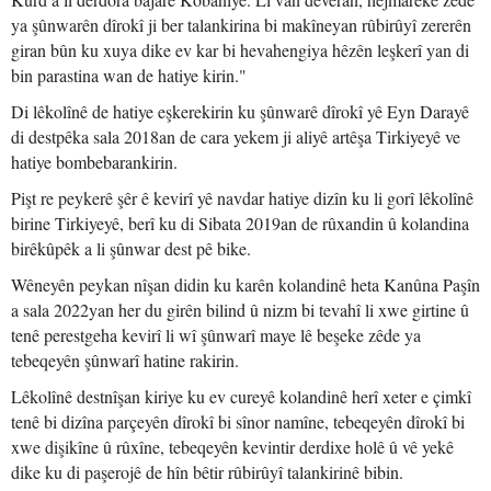
ya şûnwarên dîrokî ji ber talankirina bi makîneyan rûbirûyî zererên
giran bûn ku xuya dike ev kar bi hevahengiya hêzên leşkerî yan di
bin parastina wan de hatiye kirin."
Di lêkolînê de hatiye eşkerekirin ku şûnwarê dîrokî yê Eyn Darayê
di destpêka sala 2018an de cara yekem ji aliyê artêşa Tirkiyeyê ve
hatiye bombebarankirin.
Pişt re peykerê şêr ê kevirî yê navdar hatiye dizîn ku li gorî lêkolînê
birine Tirkiyeyê, berî ku di Sibata 2019an de rûxandin û kolandina
birêkûpêk a li şûnwar dest pê bike.
Wêneyên peykan nîşan didin ku karên kolandinê heta Kanûna Paşîn
a sala 2022yan her du girên bilind û nizm bi tevahî li xwe girtine û
tenê perestgeha kevirî li wî şûnwarî maye lê beşeke zêde ya
tebeqeyên şûnwarî hatine rakirin.
Lêkolînê destnîşan kiriye ku ev cureyê kolandinê herî xeter e çimkî
tenê bi dizîna parçeyên dîrokî bi sînor namîne, tebeqeyên dîrokî bi
xwe dişikîne û rûxîne, tebeqeyên kevintir derdixe holê û vê yekê
dike ku di paşerojê de hîn bêtir rûbirûyî talankirinê bibin.