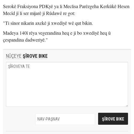
Serokê Fraksiyona PDKyê ya li Meclisa Parêzgeha Kerkûkê Hesen
Mecîd jî li ser mijarê ji Rûdawê re got:
"Ti sînor nikarin axekê ji xwediyê wê qut bikin.
Madeya 140î rêya vegerandina heq e ji bo xwediyê heq û
çespandina dadweriyê."
NÛÇEYE
ŞÎROVE BIKE