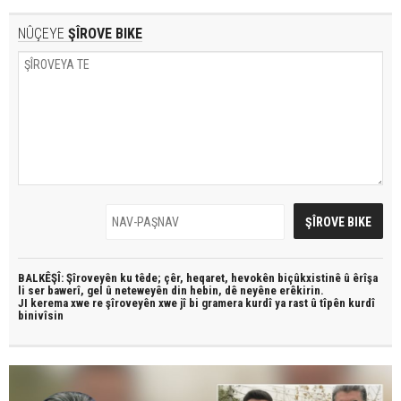
NÛÇEYE
ŞÎROVE BIKE
BALKÊŞÎ: Şîroveyên ku têde;
çêr, heqaret, hevokên biçûkxistinê û êrîşa
li ser bawerî, gel û neteweyên din hebin,
dê neyêne erêkirin.
JI kerema xwe re şîroveyên xwe jî bi
gramera kurdî
ya rast û
tîpên kurdî
binivîsin