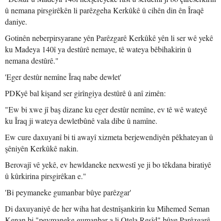
û nemana pirsgirêkên li parêzgeha Kerkûkê û cihên din ên Îraqê
daniye.
Gotinên neberpirsyarane yên Parêzgarê Kerkûkê yên li ser wê yekê
ku Madeya 140î ya destûrê nemaye, tê wateya bêbihakirin û
nemana destûrê."
'Eger destûr nemîne Îraq nabe dewlet'
PDKyê bal kişand ser girîngiya destûrê û anî zimên:
"Ew bi xwe jî baş dizane ku eger destûr nemîne, ev tê wê wateyê
ku Îraq ji wateya dewletbûnê vala dibe û namîne.
Ew cure daxuyanî bi ti awayî xizmeta berjewendiyên pêkhateyan û
şêniyên Kerkûkê nakin.
Berovajî vê yekê, ev hewldaneke nexwestî ye ji bo têkdana biratiyê
û kûrkirina pirsgirêkan e."
'Bi peymaneke gumanbar bûye parêzgar'
Di daxuyaniyê de her wiha hat destnîşankirin ku Mihemed Seman
Kenan bi "peymaneke gumanbar a li Otela Reşîd" bûye Parêzgarê