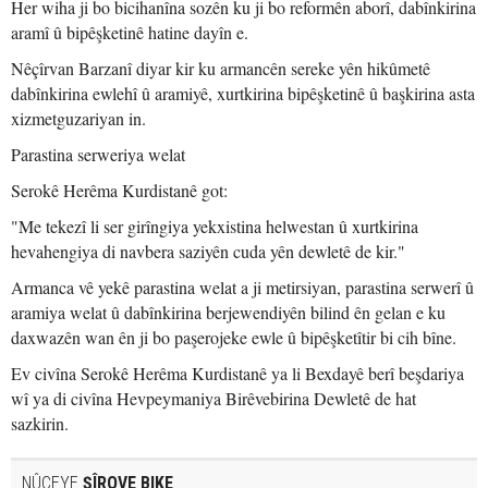
Her wiha ji bo bicihanîna sozên ku ji bo reformên aborî, dabînkirina
aramî û bipêşketinê hatine dayîn e.
Nêçîrvan Barzanî diyar kir ku armancên sereke yên hikûmetê
dabînkirina ewlehî û aramiyê, xurtkirina bipêşketinê û başkirina asta
xizmetguzariyan in.
Parastina serweriya welat
Serokê Herêma Kurdistanê got:
"Me tekezî li ser girîngiya yekxistina helwestan û xurtkirina
hevahengiya di navbera saziyên cuda yên dewletê de kir."
Armanca vê yekê parastina welat a ji metirsiyan, parastina serwerî û
aramiya welat û dabînkirina berjewendiyên bilind ên gelan e ku
daxwazên wan ên ji bo paşerojeke ewle û bipêşketîtir bi cih bîne.
Ev civîna Serokê Herêma Kurdistanê ya li Bexdayê berî beşdariya
wî ya di civîna Hevpeymaniya Birêvebirina Dewletê de hat
sazkirin.
NÛÇEYE
ŞÎROVE BIKE