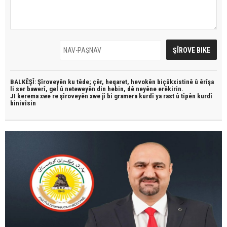
BALKÊŞÎ: Şîroveyên ku têde;
çêr, heqaret, hevokên biçûkxistinê û êrîşa
li ser bawerî, gel û neteweyên din hebin,
dê neyêne erêkirin.
JI kerema xwe re şîroveyên xwe jî bi
gramera kurdî
ya rast û
tîpên kurdî
binivîsin