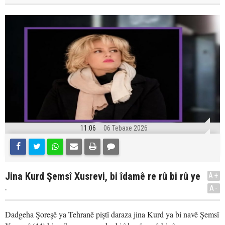
11:06
06 Tebaxe 2026
Jina Kurd Şemsî Xusrevi, bi îdamê re rû bi rû ye
A+
.
A-
Dadgeha Şoreşê ya Tehranê piştî daraza jina Kurd ya bi navê Şemsî