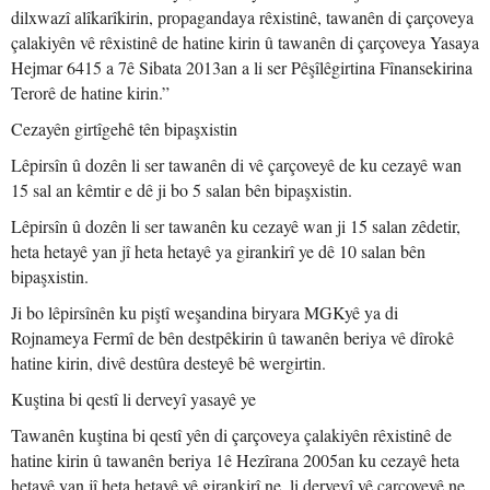
dilxwazî alîkarîkirin, propagandaya rêxistinê, tawanên di çarçoveya
çalakiyên vê rêxistinê de hatine kirin û tawanên di çarçoveya Yasaya
Hejmar 6415 a 7ê Sibata 2013an a li ser Pêşîlêgirtina Fînansekirina
Terorê de hatine kirin.”
Cezayên girtîgehê tên bipaşxistin
Lêpirsîn û dozên li ser tawanên di vê çarçoveyê de ku cezayê wan
15 sal an kêmtir e dê ji bo 5 salan bên bipaşxistin.
Lêpirsîn û dozên li ser tawanên ku cezayê wan ji 15 salan zêdetir,
heta hetayê yan jî heta hetayê ya girankirî ye dê 10 salan bên
bipaşxistin.
Ji bo lêpirsînên ku piştî weşandina biryara MGKyê ya di
Rojnameya Fermî de bên destpêkirin û tawanên beriya vê dîrokê
hatine kirin, divê destûra desteyê bê wergirtin.
Kuştina bi qestî li derveyî yasayê ye
Tawanên kuştina bi qestî yên di çarçoveya çalakiyên rêxistinê de
hatine kirin û tawanên beriya 1ê Hezîrana 2005an ku cezayê heta
hetayê yan jî heta hetayê yê girankirî ne, li derveyî vê çarçoveyê ne.