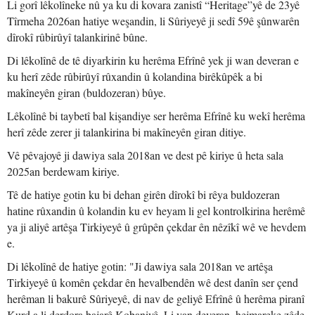
Li gorî lêkolîneke nû ya ku di kovara zanistî “Heritage”yê de 23yê
Tîrmeha 2026an hatiye weşandin, li Sûriyeyê ji sedî 59ê şûnwarên
dîrokî rûbirûyî talankirinê bûne.
Di lêkolînê de tê diyarkirin ku herêma Efrînê yek ji wan deveran e
ku herî zêde rûbirûyî rûxandin û kolandina birêkûpêk a bi
makîneyên giran (buldozeran) bûye.
Lêkolînê bi taybetî bal kişandiye ser herêma Efrînê ku wekî herêma
herî zêde zerer ji talankirina bi makîneyên giran ditiye.
Vê pêvajoyê ji dawiya sala 2018an ve dest pê kiriye û heta sala
2025an berdewam kiriye.
Tê de hatiye gotin ku bi dehan girên dîrokî bi rêya buldozeran
hatine rûxandin û kolandin ku ev heyam li gel kontrolkirina herêmê
ya ji aliyê artêşa Tirkiyeyê û grûpên çekdar ên nêzîkî wê ve hevdem
e.
Di lêkolînê de hatiye gotin: "Ji dawiya sala 2018an ve artêşa
Tirkiyeyê û komên çekdar ên hevalbendên wê dest danîn ser çend
herêman li bakurê Sûriyeyê, di nav de geliyê Efrînê û herêma piranî
Kurd a li derdora bajarê Kobaniyê. Li van deveran, hejmareke zêde