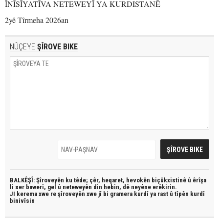
ÎNÎSÎYATÎVA NETEWEYÎ YA KURDISTANÊ
2yê Tîrmeha 2026an
NÛÇEYE
ŞÎROVE BIKE
BALKÊŞÎ: Şîroveyên ku têde;
çêr, heqaret, hevokên biçûkxistinê û êrîşa
li ser bawerî, gel û neteweyên din hebin,
dê neyêne erêkirin.
JI kerema xwe re şîroveyên xwe jî bi
gramera kurdî
ya rast û
tîpên kurdî
binivîsin