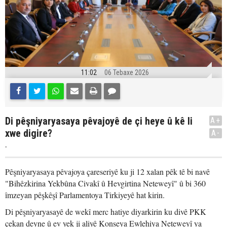
11:02
06 Tebaxe 2026
Di pêşniyaryasaya pêvajoyê de çi heye û kê li
A+
xwe digire?
A-
.
Pêşniyaryasaya pêvajoya çareseriyê ku ji 12 xalan pêk tê bi navê
"Bihêzkirina Yekbûna Civakî û Hevgirtina Neteweyî" û bi 360
îmzeyan pêşkêşî Parlamentoya Tirkiyeyê hat kirin.
Di pêşniyaryasayê de wekî merc hatiye diyarkirin ku divê PKK
çekan deyne û ev yek ji aliyê Konseya Ewlehiya Neteweyî ya