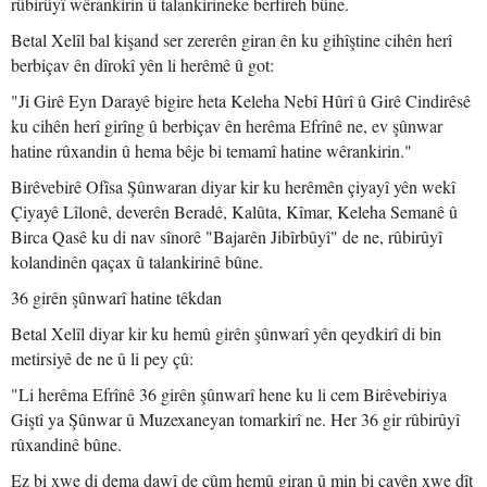
rûbirûyî wêrankirin û talankirineke berfireh bûne.
Betal Xelîl bal kişand ser zererên giran ên ku gihîştine cihên herî
berbiçav ên dîrokî yên li herêmê û got:
"Ji Girê Eyn Darayê bigire heta Keleha Nebî Hûrî û Girê Cindirêsê
ku cihên herî girîng û berbiçav ên herêma Efrînê ne, ev şûnwar
hatine rûxandin û hema bêje bi temamî hatine wêrankirin."
Birêvebirê Ofîsa Şûnwaran diyar kir ku herêmên çiyayî yên wekî
Çiyayê Lîlonê, deverên Beradê, Kalûta, Kîmar, Keleha Semanê û
Birca Qasê ku di nav sînorê "Bajarên Jibîrbûyî" de ne, rûbirûyî
kolandinên qaçax û talankirinê bûne.
36 girên şûnwarî hatine têkdan
Betal Xelîl diyar kir ku hemû girên şûnwarî yên qeydkirî di bin
metirsiyê de ne û li pey çû:
"Li herêma Efrînê 36 girên şûnwarî hene ku li cem Birêvebiriya
Giştî ya Şûnwar û Muzexaneyan tomarkirî ne. Her 36 gir rûbirûyî
rûxandinê bûne.
Ez bi xwe di dema dawî de çûm hemû giran û min bi çavên xwe dît