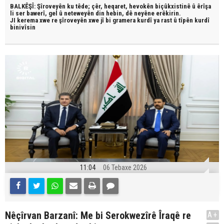
BALKÊŞÎ: Şîroveyên ku têde;
çêr, heqaret, hevokên biçûkxistinê û êrîşa
li ser bawerî, gel û neteweyên din hebin,
dê neyêne erêkirin.
JI kerema xwe re şîroveyên xwe jî bi
gramera kurdî
ya rast û
tîpên kurdî
binivîsin
11:04
06 Tebaxe 2026
Nêçîrvan Barzanî: Me bi Serokwezîrê Îraqê re
A+