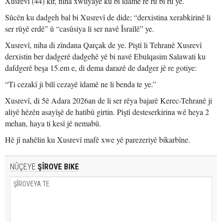
Xusrevî (44) kir, niha xwuyaye ku bi îdamê re rû bi rû ye.
Sûcên ku dadgeh bal bi Xusrevî de dide; “derxistina xerabkirinê li
ser rûyê erdê” û “casûsiya li ser navê Îsraîlê” ye.
Xusrevî, niha di zîndana Qarçak de ye. Piştî li Tehranê Xusrevî
derxistin ber dadgerê dadgehê yê bi navê Ebulqasim Salawati ku
dafdgerê beşa 15.em e, di dema darazê de dadger jê re gotiye:
“Ti cezakî ji bilî cezayê îdamê ne li benda te ye.”
Xusrevî, di 5ê Adara 2026an de li ser rêya bajarê Kerec-Tehranê ji
aliyê hêzên asayîşê de hatibû girtin. Piştî desteserkirina wê heya 2
mehan, haya ti kesî jê nemabû.
Hê jî nahêlin ku Xusrevî mafê xwe yê parezeriyê bikarbîne.
NÛÇEYE
ŞÎROVE BIKE