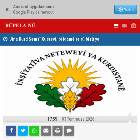
Android uygulamamız
Yükle
Google Play'de mevcut
hat
Jina Kurd Şemsî Xusrevi, bi îdamê re rû bi rû ye
PDK: Gotin
hewldana f
17:55
03 Temmuze 2026