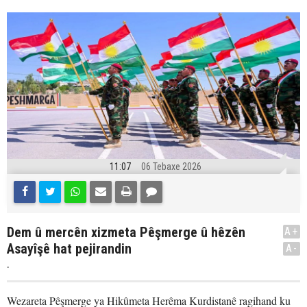
11:07
06 Tebaxe 2026
Dem û mercên xizmeta Pêşmerge û hêzên
A+
Asayîşê hat pejirandin
A-
.
Wezareta Pêşmerge ya Hikûmeta Herêma Kurdistanê ragihand ku