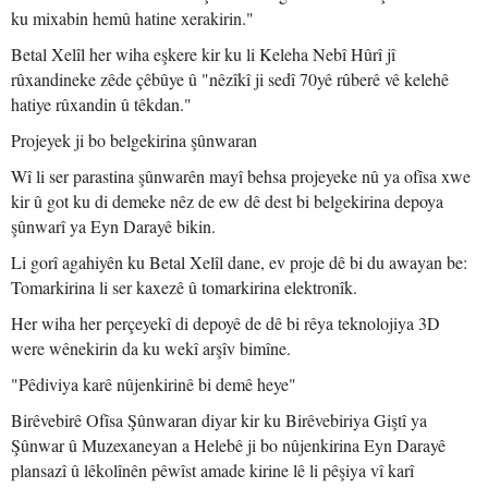
ku mixabin hemû hatine xerakirin."
Betal Xelîl her wiha eşkere kir ku li Keleha Nebî Hûrî jî
rûxandineke zêde çêbûye û "nêzîkî ji sedî 70yê rûberê vê kelehê
hatiye rûxandin û têkdan."
Projeyek ji bo belgekirina şûnwaran
Wî li ser parastina şûnwarên mayî behsa projeyeke nû ya ofîsa xwe
kir û got ku di demeke nêz de ew dê dest bi belgekirina depoya
şûnwarî ya Eyn Darayê bikin.
Li gorî agahiyên ku Betal Xelîl dane, ev proje dê bi du awayan be:
Tomarkirina li ser kaxezê û tomarkirina elektronîk.
Her wiha her perçeyekî di depoyê de dê bi rêya teknolojiya 3D
were wênekirin da ku wekî arşîv bimîne.
"Pêdiviya karê nûjenkirinê bi demê heye"
Birêvebirê Ofîsa Şûnwaran diyar kir ku Birêvebiriya Giştî ya
Şûnwar û Muzexaneyan a Helebê ji bo nûjenkirina Eyn Darayê
plansazî û lêkolînên pêwîst amade kirine lê li pêşiya vî karî