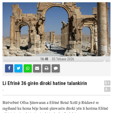
16:48
05 Tebaxe 2026
Li Efrînê 36 girên dîrokî hatine talankirin
A+
.
A-
Birêvebirê Ofîsa Şûnwaran a Efrînê Betal Xelîl ji Rûdawê re
ragihand ku hema bêje hemû şûnwarên dîrokî yên li herêma Efrînê