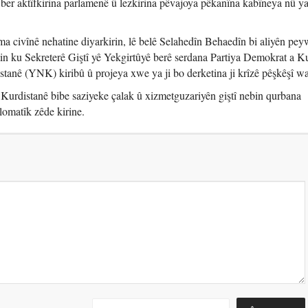
i ber aktîfkirina parlamenê û lezkirina pêvajoya pêkanîna kabîneya nû y
ema civînê nehatine diyarkirin, lê belê Selahedîn Behaedîn bi aliyên pe
stin ku Sekreterê Giştî yê Yekgirtûyê berê serdana Partiya Demokrat a K
tanê (YNK) kiribû û projeya xwe ya ji bo derketina ji krîzê pêşkêşî wa
 Kurdistanê bibe saziyeke çalak û xizmetguzariyên giştî nebin qurbana
plomatîk zêde kirine.