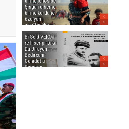
birînê jenosîdê
şehîdan
Şingalî û heme
Enfalê
birînê kurdanê
Barzanîy
êzdîyan
hurmet 
wazîfeyêkê
kenê
neteweyî yê
Bi Seîd VEROJ
Wezîra
heme kurdanê
re li ser pirtûka
Berhema
dinya yo
Du Birayên
Cengî y
Bedirxanî:
Pakistan
Celadet û
û hevjîn
Kamiran
em Kurd
Bedirxan
(1913 -1923)