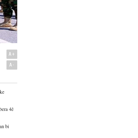
A+
A-
eke
vbera 4ê
an bi