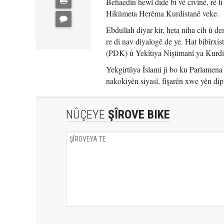
Behaedîn hewl dide bi vê civînê, rê l
Hikûmeta Herêma Kurdistanê veke.
Ebdullah diyar kir, heta niha cih û d
re di nav diyalogê de ye. Hat bibîrxi
(PDK) û Yekîtiya Niştimanî ya Kurdis
Yekgirtûya Îslamî ji bo ku Parlamena
nakokiyên siyasî, fişarên xwe yên dî
NÛÇEYE
ŞÎROVE BIKE