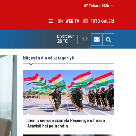
07 Tebaxe 2026
Îne
WEB TV
FOTO GALERÎ
Diyarbakır
K: Gotinên Parêzgarê Kerkûkê yên li ser Madeya 140î hewldana f
26 °C
Nûçeyên din vê kategoriyê
Dem û mercên xizmeta Pêşmerge û hêzên
Asayîşê hat pejirandin