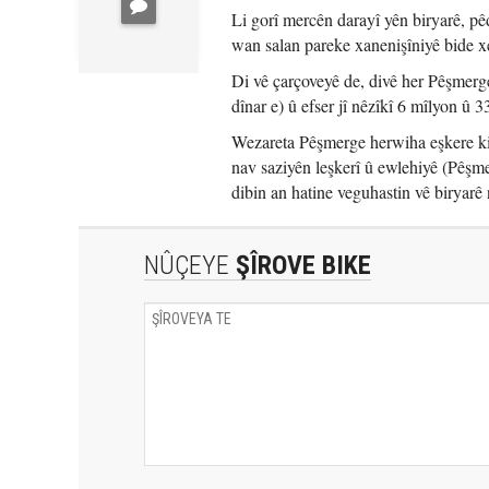
Li gorî mercên darayî yên biryarê, p
wan salan pareke xanenişîniyê bide x
Di vê çarçoveyê de, divê her Pêşmerg
dînar e) û efser jî nêzîkî 6 mîlyon û 
Wezareta Pêşmerge herwiha eşkere kir
nav saziyên leşkerî û ewlehiyê (Pêşm
dibin an hatine veguhastin vê biryarê 
NÛÇEYE
ŞÎROVE BIKE