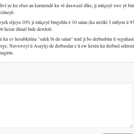
êdivî ye ku efser an karmendê ku vê daxwazê dike, ji mûçeyê xwe yê bi
ezîneyê.
eyek rêjeya 10% ji mûçeyê bingehîn ê 10 salan (ku nêzîkî 3 mîlyon û 9
336 hezar dînarî bide dewletê.
 ku ev hesabkirina "salek bi du salan" tenê ji bo derbasbûn û veguhast
erge, Navxweyî û Asayîş) de derbasdar e û ew kesên ku derbasî sektora 
nagirin.