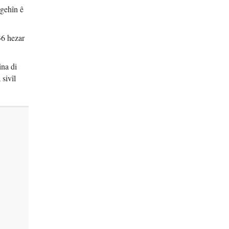
ngehîn ê
36 hezar
ina di
sivîl