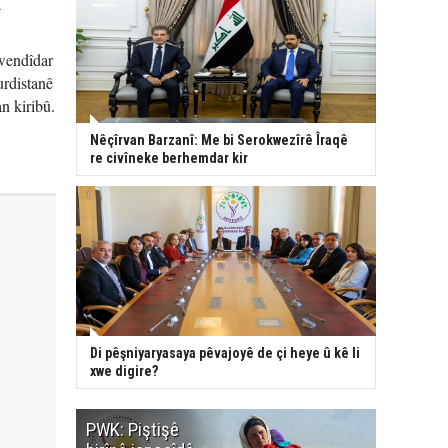
a
ywendîdar
urdistanê
n kiribû.
Nêçîrvan Barzanî: Me bi Serokwezîrê Îraqê
re civîneke berhemdar kir
Di pêşniyaryasaya pêvajoyê de çi heye û kê li
xwe digire?
PWK: Piştişê
PWK: Ma