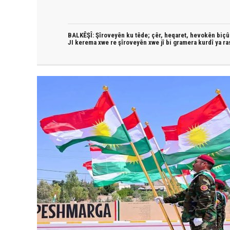
BALKÊŞÎ: Şîroveyên ku têde;
çêr, heqaret, hevokên biçûk
JI kerema xwe re şîroveyên xwe jî bi
gramera kurdî
ya ra