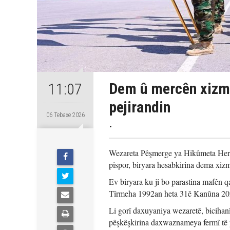
Dem û mercên xizm
11:07
pejirandin
06 Tebaxe 2026
.
Wezareta Pêşmerge ya Hikûmeta Herê
pispor, biryara hesabkirina dema xizm
Ev biryara ku ji bo parastina mafên q
Tîrmeha 1992an heta 31ê Kanûna 202
Li gorî daxuyaniya wezaretê, bicihanî
pêşkêşkirina daxwaznameya fermî tê 