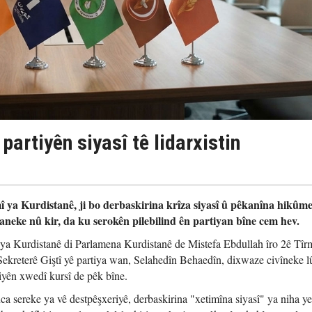
partiyên siyasî tê lidarxistin
mî ya Kurdistanê, ji bo derbaskirina krîza siyasî û pêkanîna hikûm
neke nû kir, da ku serokên pilebilind ên partiyan bîne cem hev.
 ya Kurdistanê di Parlamena Kurdistanê de Mistefa Ebdullah îro 2ê Tî
Sekreterê Giştî yê partiya wan, Selahedîn Behaedîn, dixwaze civîneke l
yên xwedî kursî de pêk bîne.
ca sereke ya vê destpêşxeriyê, derbaskirina "xetimîna siyasî" ya niha ye