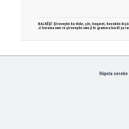
BALKÊŞÎ: Şîroveyên ku têde;
çêr, heqaret, hevokên biçûk
JI kerema xwe re şîroveyên xwe jî bi
gramera kurdî
ya ra
Rûpela sereke