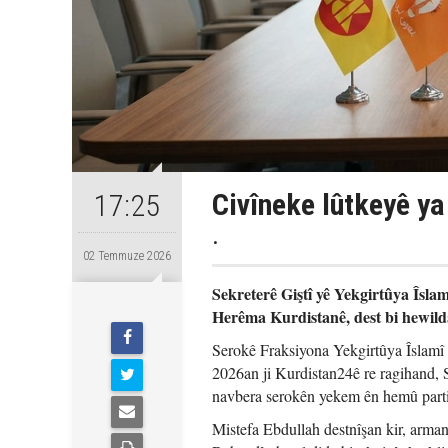
Civîneke lûtkeyê ya 
17:25
.
02 Temmuze 2026
Sekreterê Giştî yê Yekgirtûya Îsla
Herêma Kurdistanê, dest bi hewilda
Serokê Fraksiyona Yekgirtûya Îslamî
2026an ji Kurdistan24ê re ragihand, 
navbera serokên yekem ên hemû parti
Mistefa Ebdullah destnîşan kir, arman