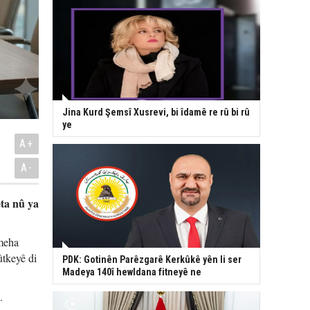
Jina Kurd Şemsî Xusrevi, bi îdamê re rû bi rû
ye
A+
A-
eta nû ya
rmeha
ûtkeyê di
PDK: Gotinên Parêzgarê Kerkûkê yên li ser
Madeya 140î hewldana fitneyê ne
.