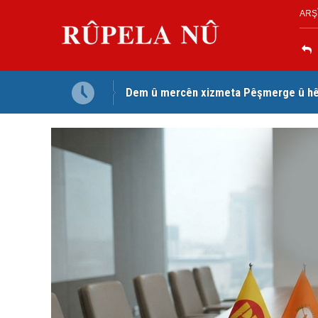
ARŞ
Dem û mercên xizmeta Pêşmerge û hêz
Jina Kurd Şemsî Xusrevi, bi îdamê re rû