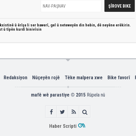
xistinê û êrîşa li ser bawerî, gel û neteweyên din hebin,
dê neyêne erêkirin.
st û
tîpên kurdî
binivîsin
Redaksiyon
Nûçeyên rojê
Têke malpera xwe
Bike favorî
mafê wê parastiye © 2015
Rûpela nû
Haber Scripti