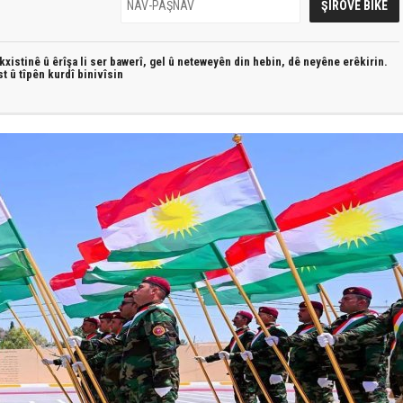
xistinê û êrîşa li ser bawerî, gel û neteweyên din hebin,
dê neyêne erêkirin.
st û
tîpên kurdî
binivîsin