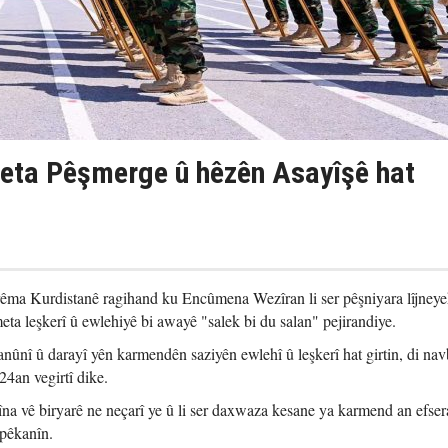
eta Pêşmerge û hêzên Asayîşê hat
ma Kurdistanê ragihand ku Encûmena Wezîran li ser pêşniyara lîjney
eta leşkerî û ewlehiyê bi awayê "salek bi du salan" pejirandiye.
anûnî û darayî yên karmendên saziyên ewlehî û leşkerî hat girtin, di na
4an vegirtî dike.
na vê biryarê ne neçarî ye û li ser daxwaza kesane ya karmend an efser
pêkanîn.