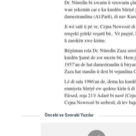
Dr. Nûredîn bi xwarin û vexwarin çûne (Xûta li Şamêغوطة دمشق/), bi mebesta
wan yekemîn car e ku kurdên Sûriyê p
damezirandina (Al-Partî), di nav Kur
Ji wê salê û pê ve, Cejna Newrozê di
rengekî gelekî veşartî bû.. Vê paşiy
li zarokên xwe kirine.
Bêgûman rola Dr. Nûredîn Zaza serokê
kurdên Şamê de zor mezin bû. Hem jî,
1957'an de hat damezirandin û biryara
Zaza hat standin û dest bi vejandina
Lê di sala 1986'an de, dema ku kur
emniyeta Sûriyê ew qedexe kirin û di
Elesed, roja 21'ê Adarê bi navê (Cej
Cejna Newrozê bi serbestî, di tev ba
Önceki ve Sonraki Yazılar