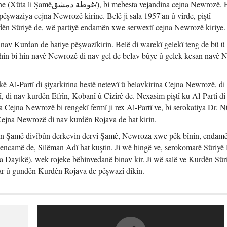
 vejandina cejna Newrozê. Ev çûna
êşwaziya cejna Newrozê kirine. Belê ji sala 1957'an û virde, piştî
dên Sûriyê de, wê partiyê endamên xwe serwextî cejna Newrozê kiriye.
 nav Kurdan de hatiye pêşwazîkirin. Belê di warekî gelekî teng de bû û 
ê, hin bi hin navê Newrozê di nav gel de belav bûye û gelek kesan navê
 Al-Partî di şiyarkirina hestê netewî û belavkirina Cejna Newrozê, di
 di nav kurdên Efrîn, Kobanî û Cizîrê de. Nexasim piştî ku Al-Partî di 
 Cejna Newrozê bi rengekî fermî ji rex Al-Partî ve, bi serokatiya Dr. N
 Cejna Newrozê di nav kurdên Rojava de hat kirin.
dên Şamê divîbûn derkevin dervî Şamê, Newroza xwe pêk bînin, endam
 encamê de, Silêman Adî hat kuştin. Ji wê hingê ve, serokomarê Sûriyê
na Dayikê), wek rojeke bêhinvedanê binav kir. Ji wê salê ve Kurdên Sûr
jar û gundên Kurdên Rojava de pêşwazî dikin.