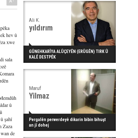
A-
Ali K.
yıldırım
tpêka
wek hev û
xêza xwe
GÛNEHKARÎYA ALÛÇEYÊN (ERÛGÊN) TIRK Û
KALÊ DESTPÊK
di sala
rozê
a Komara
urdên
Maruf
Yilmaz
, Memdûh
ldar û
 û
 û şahî
Pergalên perwerdeyê dikarin bibin bihuşt
an jî dohej
în Zaza
ê wan de