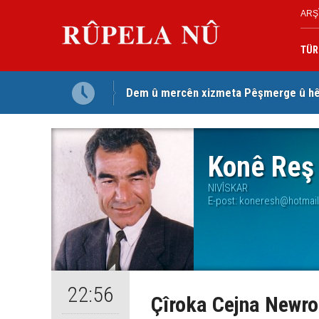
ARŞ
TÜR
Dem û mercên xizmeta Pêşmerge û hêz
Konê Reş
NIVÎSKAR
E-post:
koneresh@hotmai
22:56
Çîroka Cejna Newro