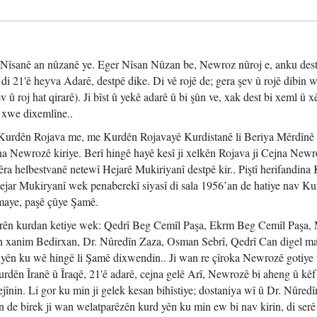
 Nîsanê an nûzanê ye. Eger Nîsan Nûzan be, Newroz nûroj e, anku des
, di 21'ê heyva Adarê, destpê dike. Di vê rojê de; gera şev û rojê dibin 
v û roj hat qirarê). Ji bîst û yekê adarê û bi şûn ve, xak dest bi xeml û 
 xwe dixemlîne..
a Kurdên Rojava me, me Kurdên Rojavayê Kurdistanê li Beriya Mêrdînê 
a Newrozê kiriye. Berî hingê hayê kesî ji xelkên Rojava ji Cejna New
êra helbestvanê netewî Hejarê Mukiriyanî destpê kir.. Piştî herifandin
jar Mukiryanî wek penaberekî siyasî di sala 1956’an de hatiye nav K
 maye, paşê çûye Şamê.
bîrên kurdan ketiye wek: Qedrî Beg Cemîl Paşa, Ekrm Beg Cemîl Paşa
n xanim Bedirxan, Dr. Nûredîn Zaza, Osman Sebrî, Qedrî Can digel ma
iyên ku wê hingê li Şamê dixwendin.. Ji wan re çîroka Newrozê gotiye
rdên Îranê û Îraqê, 21'ê adarê, cejna gelê Arî, Newrozê bi aheng û kêf
jînin. Li gor ku min ji gelek kesan bihîstiye; dostaniya wî û Dr. Nûred
n de birek ji wan welatparêzên kurd yên ku min ew bi nav kirin, di ser