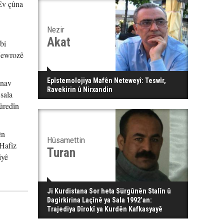
Nezir
Akat
bi
 Newrozê
Epîstemolojiya Mafên Neteweyî: Teswîr,
 nav
Ravekirin û Nirxandin
sala
ûredîn
ên
Hüsamettin
 Hafiz
Turan
iyê
Ji Kurdistana Sor heta Sürgûnên Stalîn û
Dagirkirina Laçînê ya Sala 1992’an:
Trajediya Dîrokî ya Kurdên Kafkasyayê