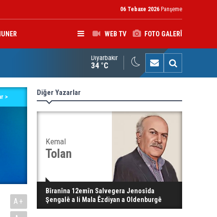
06 Tebaxe 2026
Panşeme
HUNER
WEB TV
FOTO GALERÎ
Diyarbakır
na Kurd Şemsî Xusrevi, bi îdamê re rû bi rû ye
34 °C
Diğer Yazarlar
r >
Kemal
Tolan
Bîranîna 12emîn Salvegera Jenosîda
Şengalê a li Mala Êzdiyan a Oldenburgê
A+