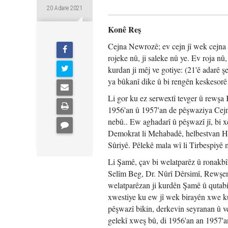
20 Adare 2021
Konê Reş
Cejna Newrozê; ev cejn jî wek cejna
rojeke nû, ji saleke nû ye. Ev roja nû
kurdan ji mêj ve gotiye: (21'ê adarê şe
ya bûkanî dike û bi rengên keskesorê
Li gor ku ez serwextî tevger û rewş
1956'an û 1957'an de pêşwaziya Cejn
nebû.. Ew aghadarî û pêşwazî jî, bi x
Demokrat li Mehabadê, helbestvan He
Sûriyê. Pêlekê mala wî li Tirbespiyê
Li Şamê, çav bi welatparêz û ronak
Selîm Beg, Dr. Nûrî Dêrsimî, Rewşe
welatparêzan ji kurdên Şamê û qutab
xwestiye ku ew jî wek birayên xwe ku
pêşwazî bikin, derkevin seyranan û ve
gelekî xweş bû, di 1956'an an 1957'a