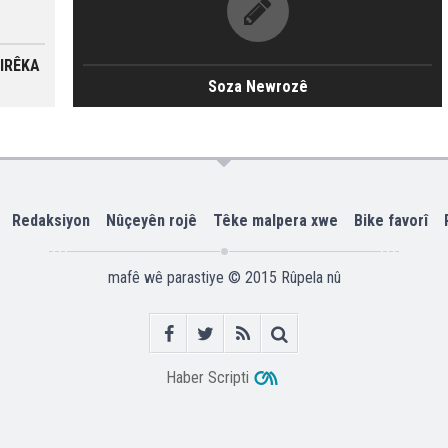
GIRÊKA
Soza Newrozê
Redaksiyon
Nûçeyên rojê
Têke malpera xwe
Bike favorî
mafê wê parastiye © 2015
Rûpela nû
Haber Scripti