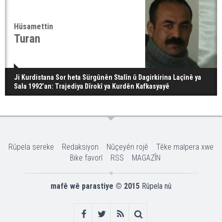
Hüsamettin
Turan
Ji Kurdistana Sor heta Sürgûnên Stalîn û Dagirkirina Laçînê ya
Sala 1992’an: Trajediya Dîrokî ya Kurdên Kafkasyayê
Rûpela sereke
Redaksiyon
Nûçeyên rojê
Têke malpera xwe
Bike favorî
RSS
MAGAZÎN
mafê wê parastiye © 2015
Rûpela nû