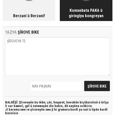
Komxebata PAKê û
Berzanî û Berzanî!
giringîya kongreyan
YAZIYA
ŞÎROVE BIKE
BALKÊŞÎ: Şîroveyên ku têde;
çêr, heqaret, hevokên biçûkxistinê û êrîşa
li ser bawerî, gel û neteweyên din hebin,
dê neyêne erêkirin.
JI kerema xwe re şîroveyên xwe jî bi
gramera kurdî
ya rast û
tîpên kurdî
binivîsin