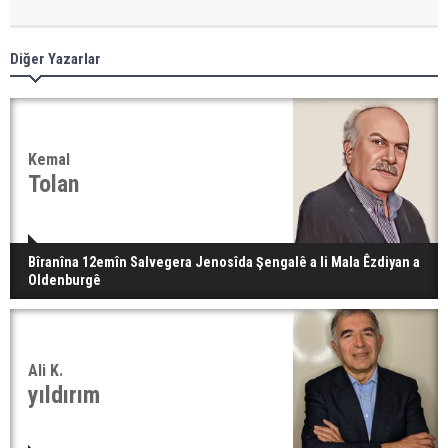
Diğer Yazarlar
Kemal
Tolan
Bîranîna 12emîn Salvegera Jenosîda Şengalê a li Mala Êzdiyan a
Oldenburgê
Ali K.
yıldırım