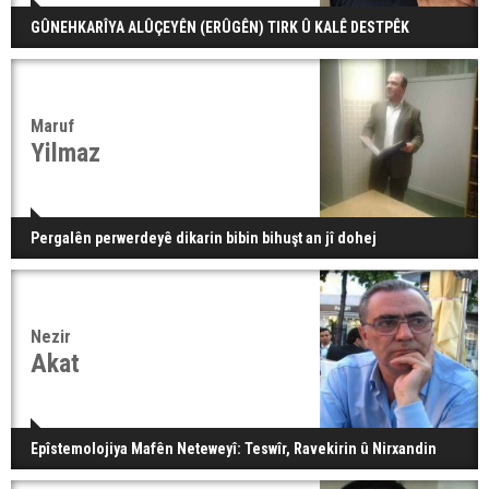
GÛNEHKARÎYA ALÛÇEYÊN (ERÛGÊN) TIRK Û KALÊ DESTPÊK
Maruf
Yilmaz
Pergalên perwerdeyê dikarin bibin bihuşt an jî dohej
Nezir
Akat
Epîstemolojiya Mafên Neteweyî: Teswîr, Ravekirin û Nirxandin