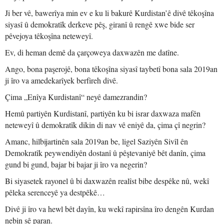
Ji ber vê, bawerîya min ev e ku li bakurê Kurdistan’ê divê têkoşîna
siyasî û demokratîk derkeve pêş, giranî û rengê xwe bide ser
pêvejoya têkoşîna neteweyî.
Ev, di heman demê da çarçoweya daxwazên me datîne.
Ango, bona paşerojê, bona têkoşîna siyasî taybetî bona sala 2019an
ji îro va amedekarîyek berfireh divê.
Çima „Enîya Kurdistanî“ neyê damezrandin?
Hemû partiyên Kurdistanî, partiyên ku bi israr daxwaza mafên
neteweyî û demokratîk dikin di nav vê eniyê da, çima çî negrin?
Amanc, hilbijartinên sala 2019an be, ligel Saziyên Sivîl ên
Demokratîk peywendiyên dostanî û pêştevaniyê bêt danîn, çima
gund bi gund, bajar bi bajar ji îro va negerin?
Bi siyasetek rayonel û bi daxwazên realîst bibe despêke nû, wekî
pêleka serenceyê ya destpêkê…
Divê ji îro va hewl bêt dayîn, ku wekî rapirsîna îro dengên Kurdan
nebin sê paran.