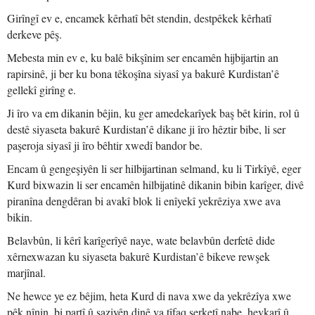
Girîngî ev e, encamek kêrhatî bêt stendin, destpêkek kêrhatî
derkeve pêş.
Mebesta min ev e, ku balê bikşînim ser encamên hijbijartin an
rapirsinê, ji ber ku bona têkoşîna siyasî ya bakurê Kurdistan’ê
gellekî girîng e.
Ji îro va em dikanin bêjin, ku ger amedekarîyek baş bêt kirin, rol û
destê siyaseta bakurê Kurdistan’ê dikane ji îro hêztir bibe, li ser
paşeroja siyasî ji îro bêhtir xwedî bandor be.
Encam û gengeşiyên li ser hilbijartinan selmand, ku li Tirkîyê, eger
Kurd bixwazin li ser encamên hilbijatinê dikanin bibin karîger, divê
piranîna dengdêran bi avakî blok li enîyekî yekrêziya xwe ava
bikin.
Belavbûn, li kêrî karîgerîyê naye, wate belavbûn derfetê dide
xêrnexwazan ku siyaseta bakurê Kurdistan’ê bikeve rewşek
marjînal.
Ne hewce ye ez bêjim, heta Kurd di nava xwe da yekrêzîya xwe
pêk nînin, bi partî û saziyên dinê va tîfaq serketî nabe, hevkarî û