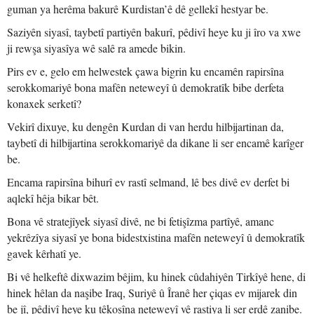
guman ya herêma bakurê Kurdistan’ê dê gellekî hestyar be.
Saziyên siyasî, taybetî partiyên bakurî, pêdivî heye ku ji îro va xwe
ji rewşa siyasîya wê salê ra amede bikin.
Pirs ev e, gelo em helwestek çawa bigrin ku encamên rapirsîna
serokkomariyê bona mafên neteweyî û demokratîk bibe derfeta
konaxek serketî?
Vekirî dixuye, ku dengên Kurdan di van herdu hilbijartinan da,
taybetî di hilbijartina serokkomariyê da dikane li ser encamê karîger
be.
Encama rapirsîna bihurî ev rastî selmand, lê bes divê ev derfet bi
aqlekî hêja bikar bêt.
Bona vê stratejîyek siyasî divê, ne bi fetişîzma partîyê, amanc
yekrêzîya siyasî ye bona bidestxistina mafên neteweyî û demokratîk
gavek kêrhatî ye.
Bi vê helkeftê dixwazim bêjim, ku hinek cûdahiyên Tirkîyê hene, di
hinek hêlan da naşibe Iraq, Suriyê û Îranê her çiqas ev mijarek din
be jî, pêdivî heye ku têkoşîna neteweyî vê rastiya li ser erdê zanibe.