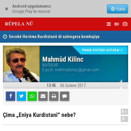
Android uygulamamız
Yükle
Google Play'de mevcut
Serokê Herêma Kurdistanê di salvegera komkujiya
Lêkolîna n
Sêmêlê de peyamek belav kir
girîng e û 
Hemû nivîsên nivîskar >
Tirkiye, Pakistan û Erebistana Siûdî ‘Peymana Mekeyê’
Mahmûd Kilinc
îmze kir
NIVÎSKAR
E-post:
mahmutberazi@gmail.com
13:45
06 Gulane 2017
A+
Çima „Enîya Kurdistanî“ nebe?
A-