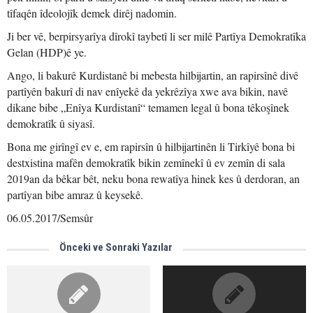
tîfaqên îdeolojîk demek dirêj nadomin.
Ji ber vê, berpirsyarîya dîrokî taybetî li ser milê Partîya Demokratîka
Gelan (HDP)ê ye.
Ango, li bakurê Kurdistanê bi mebesta hilbijartin, an rapirsînê divê
partîyên bakurî di nav enîyekê da yekrêzîya xwe ava bikin, navê
dikane bibe „Enîya Kurdistanî“ temamen legal û bona têkoşînek
demokratîk û siyasî.
Bona me girîngî ev e, em rapirsîn û hilbijartinên li Tirkîyê bona bi
destxistina mafên demokratîk bikin zemînekî û ev zemîn di sala
2019an da bêkar bêt, neku bona rewatîya hinek kes û derdoran, an
partîyan bibe amraz û keysekê.
06.05.2017/Semsûr
Önceki ve Sonraki Yazılar