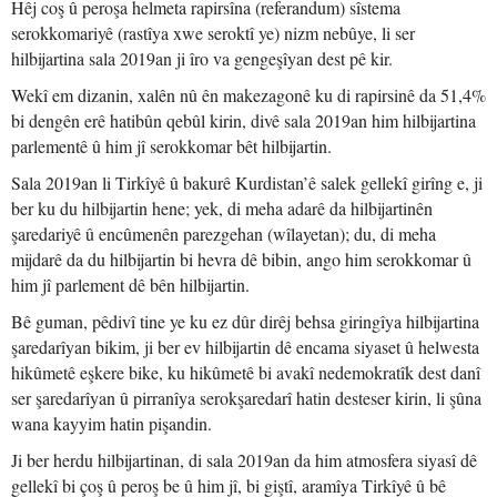
Hêj coş û peroşa helmeta rapirsîna (referandum) sîstema
serokkomariyê (rastîya xwe seroktî ye) nizm nebûye, li ser
hilbijartina sala 2019an ji îro va gengeşîyan dest pê kir.
Wekî em dizanin, xalên nû ên makezagonê ku di rapirsinê da 51,4%
bi dengên erê hatibûn qebûl kirin, divê sala 2019an him hilbijartina
parlementê û him jî serokkomar bêt hilbijartin.
Sala 2019an li Tirkîyê û bakurê Kurdistan’ê salek gellekî girîng e, ji
ber ku du hilbijartin hene; yek, di meha adarê da hilbijartinên
şaredariyê û encûmenên parezgehan (wîlayetan); du, di meha
mijdarê da du hilbijartin bi hevra dê bibin, ango him serokkomar û
him jî parlement dê bên hilbijartin.
Bê guman, pêdivî tine ye ku ez dûr dirêj behsa giringîya hilbijartina
şaredarîyan bikim, ji ber ev hilbijartin dê encama siyaset û helwesta
hikûmetê eşkere bike, ku hikûmetê bi avakî nedemokratîk dest danî
ser şaredarîyan û pirranîya serokşaredarî hatin desteser kirin, li şûna
wana kayyim hatin pişandin.
Ji ber herdu hilbijartinan, di sala 2019an da him atmosfera siyasî dê
gellekî bi çoş û peroş be û him jî, bi giştî, aramîya Tirkîyê û bê