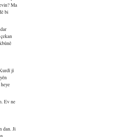
kevin? Ma
dê bi
vdar
m çekan
ekbûnê
Kurdî jî
eyên
î heye
in. Ev ne
 dan. Ji
ên