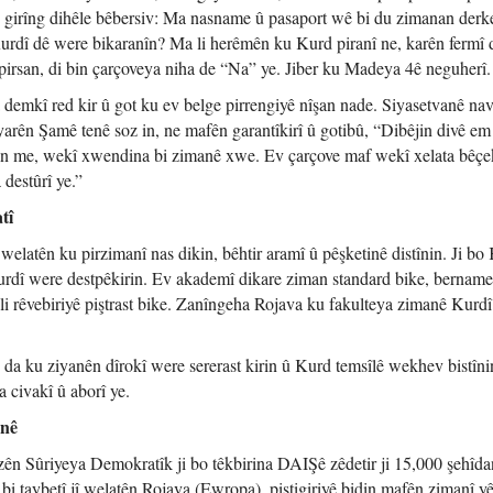
n girîng dihêle bêbersiv: Ma nasname û pasaport wê bi du zimanan der
rdî dê were bikaranîn? Ma li herêmên ku Kurd piranî ne, karên fermî 
irsan, di bin çarçoveya niha de “Na” ye. Jiber ku Madeya 4ê neguherî.
demkî red kir û got ku ev belge pirrengiyê nîşan nade. Siyasetvanê na
iyarên Şamê tenê soz in, ne mafên garantîkirî û gotibû, “Dibêjin divê e
in me, wekî xwendina bi zimanê xwe. Ev çarçove maf wekî xelata bêç
 destûrî ye.”
tî
latên ku pirzimanî nas dikin, bêhtir aramî û pêşketinê distînin. Ji bo 
dî were destpêkirin. Ev akademî dikare ziman standard bike, bernam
li rêvebiriyê piştrast bike. Zanîngeha Rojava ku fakulteya zimanê Kurd
ye da ku ziyanên dîrokî were sererast kirin û Kurd temsîlê wekhev bistîn
na civakî û aborî ye.
anê
ên Sûriyeya Demokratîk ji bo têkbirina DAIŞê zêdetir ji 15,000 şehîdan
bi taybetî jî welatên Rojava (Ewropa), piştigiriyê bidin mafên zimanî y