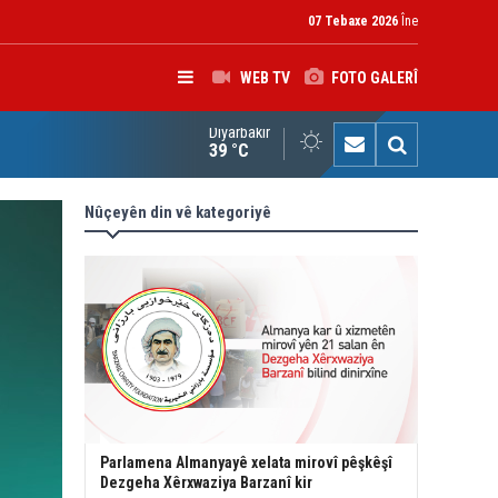
07 Tebaxe 2026
Îne
WEB TV
FOTO GALERÎ
Diyarbakır
çîrvan Barzanî: Divê çek tenê di destê dewletê de bin
39 °C
Nûçeyên din vê kategoriyê
Parlamena Almanyayê xelata mirovî pêşkêşî
Dezgeha Xêrxwaziya Barzanî kir