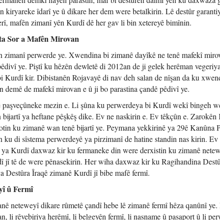
n kiryareke îdarî ye û dikare her dem were betalkirin. Lê destûr garanti
, mafên zimanî yên Kurdî dê her gav li bin xetereyê bimînin.
ta Sor a Mafên Mirovan
ên zimanî perwerde ye. Xwendina bi zimanê dayîkê ne tenê mafekî miro
pêdivî ye. Piştî ku hêzên dewletê di 2012an de ji gelek herêman vegeriy
bi Kurdî kir. Dibistanên Rojavayê di nav deh salan de nîşan da ku xwen
n demê de mafekî mirovan e û ji bo parastina çandê pêdivî ye.
rê paşveçûneke mezin e. Li şûna ku perwerdeya bi Kurdî wekî bingeh w
 bijartî ya heftane pêşkêş dike. Ev ne naskirin e. Ev têkçûn e. Zarokên
otin ku zimanê wan tenê bijartî ye. Peymana yekkirinê ya 29ê Kanûna P
u di sîstema perwerdeyê ya pirzimanî de hatine standin nas kirin. Ev
iyê ya Kurdî daxwaz kir ku fermaneke din were derxistin ku zimanê netew
dî jî tê de were pênasekirin. Her wiha daxwaz kir ku Ragihandina Dest
a Destûra Îraqê zimanê Kurdî jî bibe mafê fermî.
î û Fermî
anê neteweyî dikare rûmetê çandî hebe lê zimanê fermî hêza qanûnî ye
n, li rêvebiriya herêmî, li belgeyên fermî, li nasname û pasaport û li pe