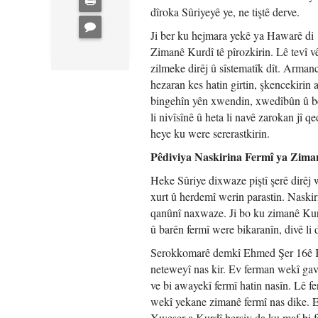
dîroka Sûriyeyê ye, ne tiştê derve.
Ji ber ku hejmara yekê ya Hawarê di 
Zimanê Kurdî tê pîrozkirin. Lê tevî 
zilmeke dirêj û sîstematîk dît. Arman
hezaran kes hatin girtin, şkencekirin 
bingehîn yên xwendin, xwedîbûn û beşd
li nivîsînê û heta li navê zarokan jî q
heye ku were sererastkirin.
Pêdiviya Naskirina Fermî ya Zima
Heke Sûriye dixwaze piştî şerê dirê
xurt û herdemî werin parastin. Naski
qanûnî naxwaze. Ji bo ku zimanê Kurdî
û barên fermî were bikaranîn, divê li
Serokkomarê demkî Ehmed Şer 16ê Ka
neteweyî nas kir. Ev ferman wekî gave
ve bi awayekî fermî hatin nasîn. Lê 
wekî yekane zimanê fermî nas dike. E
Xweser a Kurdî bersiv da ku maf bi 