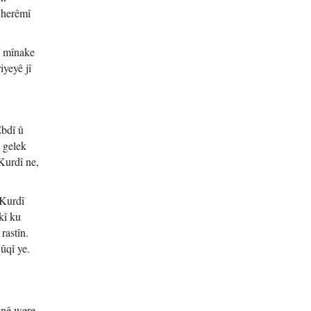
 herêmî
î mînake
iyeyê jî
Ebdî û
 gelek
Kurdî ne,
 Kurdî
kî ku
rastîn.
ûqî ye.
inê were