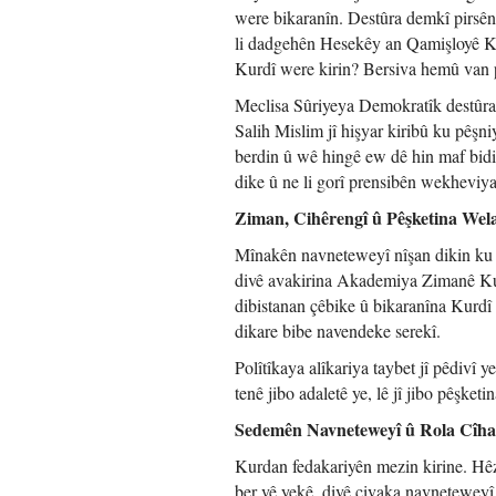
were bikaranîn. Destûra demkî pirsê
li dadgehên Hesekêy an Qamişloyê Ku
Kurdî were kirin? Bersiva hemû van p
Meclisa Sûriyeya Demokratîk destûra 
Salih Mislim jî hişyar kiribû ku pêşn
berdin û wê hingê ew dê hin maf bid
dike û ne li gorî prensibên wekheviya
Ziman, Cihêrengî û Pêşketina Wela
Mînakên navneteweyî nîşan dikin ku we
divê avakirina Akademiya Zimanê Kur
dibistanan çêbike û bikaranîna Kurdî 
dikare bibe navendeke serekî.
Polîtîkaya alîkariya taybet jî pêdivî 
tenê jibo adaletê ye, lê jî jibo pêşketi
Sedemên Navneteweyî û Rola Cîh
Kurdan fedakariyên mezin kirine. Hêz
ber vê yekê, divê civaka navneteweyî 