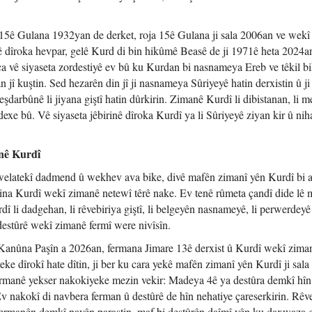
15ê Gulana 1932yan de derket, roja 15ê Gulana ji sala 2006an ve wekî
vê dîroka hevpar, gelê Kurd di bin hikûmê Beasê de ji 1971ê heta 2024a
ca vê siyaseta zordestiyê ev bû ku Kurdan bi nasnameya Ereb ve têkil b
an jî kuştin. Sed hezarên din jî ji nasnameya Sûriyeyê hatin derxistin û j
arbûnê li jiyana giştî hatin dûrkirin. Zimanê Kurdî li dibistanan, li 
edexe bû. Vê siyaseta jêbirinê dîroka Kurdî ya li Sûriyeyê ziyan kir û nih
nê Kurdî
j welatekî dadmend û wekhev ava bike, divê mafên zimanî yên Kurdî bi 
rina Kurdî wekî zimanê netewî têrê nake. Ev tenê rûmeta çandî dide lê 
 li dadgehan, li rêvebiriya giştî, li belgeyên nasnameyê, li perwerdeyê 
 destûrê wekî zimanê fermî were nivîsîn.
nûna Paşîn a 2026an, fermana Jimare 13ê derxist û Kurdî wekî zima
ke dîrokî hate dîtin, ji ber ku cara yekê mafên zimanî yên Kurdî ji sal
fermanê yekser nakokiyeke mezin vekir: Madeya 4ê ya destûra demkî hîn 
v nakokî di navbera ferman û destûrê de hîn nehatiye çareserkirin. Rêv
fermanên demkî nayên parastin, maf bi destûrên daîmî yên ku daxwaza g