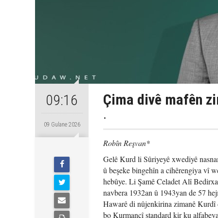
Çima divê mafên zi
09:16
.
09 Gulane 2026
Robîn Reşvan*
Gelê Kurd li Sûriyeyê xwediyê nasnam
û beşeke bingehîn a cihêrengiya vî we
hebûye. Li Şamê Celadet Alî Bedirxan
navbera 1932an û 1943yan de 57 hejma
Hawarê di nûjenkirina zimanê Kurdî de 
bo Kurmancî standard kir ku alfabeya