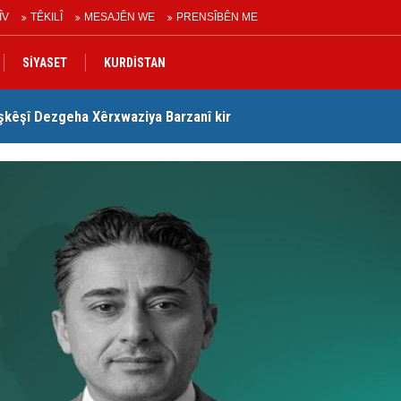
ÎV
TÊKILÎ
MESAJÊN WE
PRENSÎBÊN ME
SİYASET
KURDİSTAN
şkêşî Dezgeha Xêrxwaziya Barzanî kir
Nê
urdistanê de gotinên parêzgere Kerkûkê Muhammed Saman