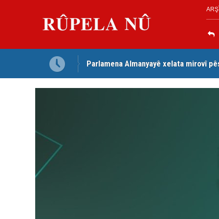
ARŞ
Parlamena Almanyayê xelata mirovî pê
Dezga Giştî ya Deverên di Derveyê K
red kir