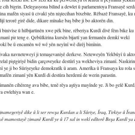
de cih bigrin. Delegasyona bilind a dewlet û parlamentoya Fransayê serd
tina mafên siyasî û civakî yên niştecihan bixebite. Rêbazê Fransayê, ku
ijî terorê girê dide, dikare mînake baş bibe ji bo aktorên din.
binivîse û hilbijartinên xwe pêk bîne, rêberiya Kurdî divê fêm bike ku
imanî pir teng e. Qebûlkirina kursên bijartî yan fermanên demkî wekî
îrokî be û encamên wê wê yên neyînî wê dirêj bimînin.
 civaka navneteweyî ji temaşevaniyê derkeve. Neteweyên Yekbûyî û akt
zelal piştgiriyê bidin çarçoveyeke destûrî ya wekheviya zimanî. Naskiri
hî ye ji bo Sûriyeyeke demokratîk û aram. Amerîka û Fransaya ku rola s
u mafên zimanî yên Kurdî di destûra herdemî de werin parastin.
imanên cihêreng ava bibe, tenê rêya aştiya mayînde ye. Ji bo gelê Kurd
ya ewlehiya wan e.
ojnamegeriyê dike û li ser rewşa Kurdan a li Sûriye, Îraq, Tirkiye û Îran
yê mamostayê zimanê Kurdî ye û 17 sal in wekî edîtorê Beşa Kurdî ya