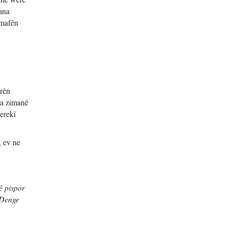
ana
 mafên
orên
na zimanê
erekî
, ev ne
ê pispor
 Denge