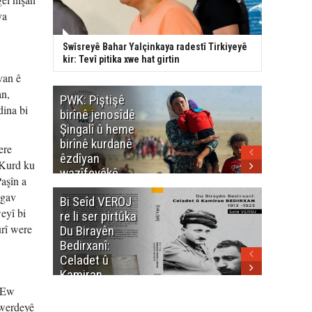
ya
Swîsreyê Bahar Yalçinkaya radestî Tirkiyeyê
kir: Tevî pitika xwe hat girtin
van ê
an,
PWK: Piştişê
PWK: Ma
dina bi
birînê jenosîdê
şehîdan
Şingalî û heme
Enfalê
birînê kurdanê
Barzanîy
ere
êzdîyan
hurmet 
 Kurd ku
wazîfeyêkê
kenê
aşîn a
neteweyî yê
 gav
Bi Seîd VEROJ
Wezîra
heme kurdanê
eyî bi
re li ser pirtûka
Berhema
dinya yo
ûrî were
Du Birayên
Cengî y
Bedirxanî:
Pakistan
Celadet û
û hevjîn
Kamiran
em Kurd
Bedirxan
. Ew
(1913 -1923)
rwerdeyê