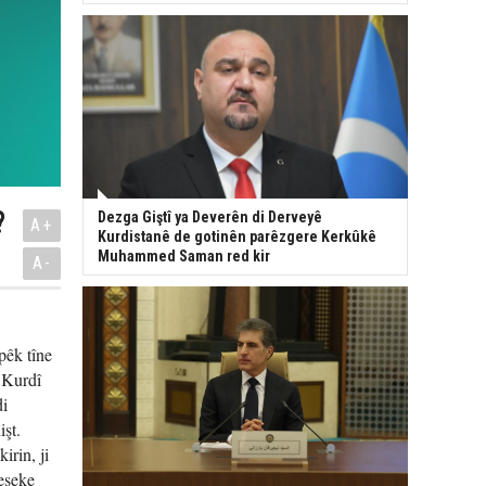
?
Dezga Giştî ya Deverên di Derveyê
A+
Kurdistanê de gotinên parêzgere Kerkûkê
Muhammed Saman red kir
A-
pêk tîne
 Kurdî
di
şt.
irin, ji
eşeke