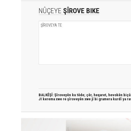
NÛÇEYE
ŞÎROVE BIKE
BALKÊŞÎ: Şîroveyên ku têde;
çêr, heqaret, hevokên biçûk
JI kerema xwe re şîroveyên xwe jî bi
gramera kurdî
ya ra