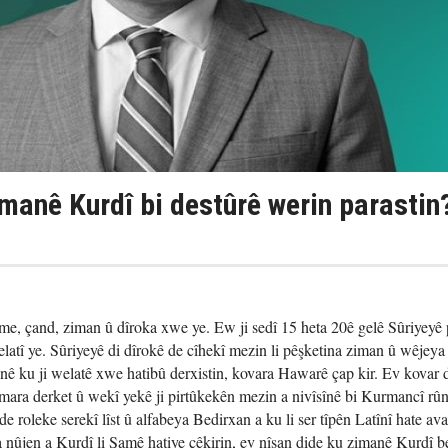
manê Kurdî bi destûrê werin parastin
e, çand, ziman û dîroka xwe ye. Ew ji sedî 15 heta 20ê gelê Sûriyeyê 
latî ye. Sûriyeyê di dîrokê de cîhekî mezin li pêşketina ziman û wêjeya
ê ku ji welatê xwe hatibû derxistin, kovara Hawarê çap kir. Ev kovar 
ra derket û wekî yekê ji pirtûkekên mezin a nivîsînê bi Kurmancî rûni
roleke serekî lîst û alfabeya Bedirxan a ku li ser tîpên Latînî hate avak
 nûjen a Kurdî li Şamê hatiye çêkirin, ev nîşan dide ku zimanê Kurdî b