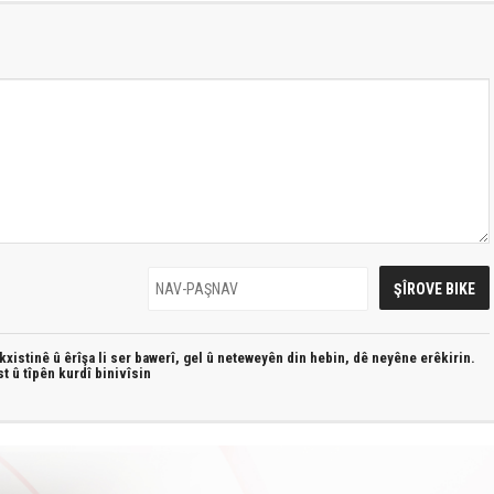
xistinê û êrîşa li ser bawerî, gel û neteweyên din hebin,
dê neyêne erêkirin.
st û
tîpên kurdî
binivîsin