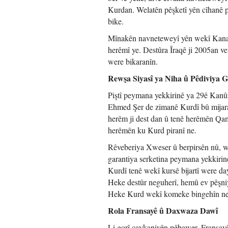
Kurdan. Welatên pêşketî yên cîhanê p
bike.
Mînakên navneteweyî yên wekî Kanada 
herêmî ye. Destûra Îraqê ji 2005an ve
were bikaranîn.
Rewşa Siyasî ya Niha û Pêdiviya G
Piştî peymana yekkirinê ya 29ê Kanû
Ehmed Şer de zimanê Kurdî bû mijara
herêm ji dest dan û tenê herêmên Qam
herêmên ku Kurd piranî ne.
Rêveberiya Xweser û berpirsên nû, w
garantiya serketina peymana yekkirinê
Kurdî tenê wekî kursê bijartî were da
Heke destûr neguherî, hemû ev pêşniy
Heke Kurd wekî komeke bingehîn neha
Rola Fransayê û Daxwaza Dawî
Li gorî çavkaniyên pêbawer, Fransayê