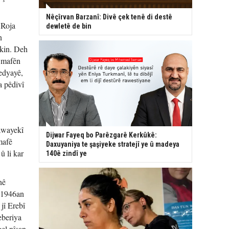
Nêçîrvan Barzanî: Divê çek tenê di destê
 Roja
dewletê de bin
n
ikin. Deh
i mafên
medyayê,
a pêdivî
awayekî
Dijwar Fayeq bo Parêzgarê Kerkûkê:
mafê
Daxuyaniya te şaşiyeke stratejî ye û madeya
û li kar
140ê zindî ye
nê
a 1946an
jî Erebî
eberiya
el nîşan