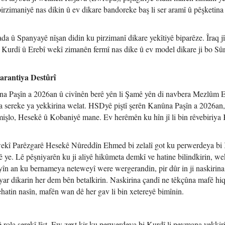
irzimaniyê nas dikin û ev dikare bandoreke baş li ser aramî û pêşketina
û Spanyayê nîşan didin ku pirzimanî dikare yekîtiyê biparêze. Îraq j
 Kurdî û Erebî wekî zimanên fermî nas dike û ev model dikare ji bo Sûr
arantiya Destûrî
na Paşîn a 2026an û civînên berê yên li Şamê yên di navbera Mezlûm 
 sereke ya yekkirina welat. HSDyê piştî şerên Kanûna Paşîn a 2026an,
işlo, Hesekê û Kobaniyê mane. Ev herêmên ku hîn jî li bin rêvebiriya 
ekî Parêzgarê Hesekê Nûreddîn Ehmed bi zelalî got ku perwerdeya bi
 ye. Lê pêşniyarên ku ji aliyê hikûmeta demkî ve hatine bilindkirin, we
yîn an ku bernameya neteweyî were wergerandin, pir dûr in ji naskirina 
ar dikarin her dem bên betalkirin. Naskirina çandî ne têkçûna mafê hiq
tin nasîn, mafên wan dê her gav li bin xetereyê bimînin.
 rola serekî lîst. Ew zext kir ku perwerdeya bi Kurdî li peymana yekkir