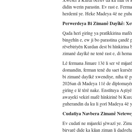
didin werin parastin. Ev rast e. Ferma
herdemî ye. Heke Madeya 4ê ne guherî
Perwerdeya Bi Zimanê Dayîkê: Xe
Qada herî girîng ya pratîkkirina maf
bingehîn e, ew ji bo parastina çandê 
rêvebiriyên Kurdan dest bi hînkirina 
zimanê dayîkê ne tenê rast e, di hema
Lê fermana Jimare 13ê li ser vê mija
domandin, ferman tenê du saet kursên
bi zimanê dayîkê xwendiye, niha tê g
2026an di Madeya 11ê de dîplomayên k
girîng e lê têrê nake. Enstîtuya Aşt
awayekî vekirî mafê hînkirinê bi Kur
guherandin da ku li gorî Madeya 4ê y
Cudatiya Navbera Zimanê Netewey
Ev cudatî ne mijarekî şêwazî ye. Zim
biryarê dide ka kîjan ziman li dadgeha