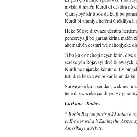
nivîsîn û mafên Kurdî di destûra nû 
Qamişloyê kir û soz da ku ji bo paras
Kurdî bi aramiya herêmî û têkiliya li d
Heke Sûriye dixwaze destûra herdemî 
pencereya ji bo garantîkirina mafên z
alternatîvên destûrî wê neheqiyeke d
Ji bo ku ev neheqî neyên kirin, divê
sereke yên Rojavayî divê bi awayekî 
Kurdî ne mijareke kêmtir e. Ev binge
lîst, divê hêza xwe bi kar bînin da k
Sûriyeyeke ku li ser dad, wekhevî û z
tenê daxwazeke çandî ye. Ev garanti
Çavkanî: Rûdaw
* Robîn Reşvan pirtir ji 25 salan e r
e. Ew her wiha li Zanîngeha Arizona
Amerîkayê dixebite.