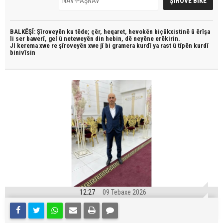
BALKÊŞÎ: Şîroveyên ku têde;
çêr, heqaret, hevokên biçûkxistinê û êrîşa
li ser bawerî, gel û neteweyên din hebin,
dê neyêne erêkirin.
JI kerema xwe re şîroveyên xwe jî bi
gramera kurdî
ya rast û
tîpên kurdî
binivîsin
12:27
09 Tebaxe 2026