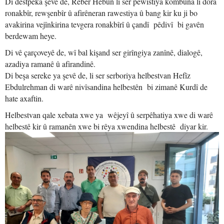
Di destpêka şevê de, Rêber Hebûn li ser pêwîstiya kombûna li dora
ronakbîr, rewşenbîr û afirêneran rawestiya û bang kir ku ji bo
avakirina vejînkirina tevgera ronakbîrî û çandî pêdivî bi gavên
berdewam heye.
Di vê çarçoveyê de, wî bal kişand ser girîngiya zanînê, dialogê,
azadiya ramanê û afirandinê.
Di beşa sereke ya şevê de, li ser serboriya helbestvan Hefîz
Ebdulrehman di warê nivîsandina helbestên bi zimanê Kurdî de
hate axaftin.
Helbestvan qale xebata xwe ya wêjeyî û serpêhatiya xwe di warê
helbestê kir û ramanên xwe bi rêya xwendina helbestê diyar kir.