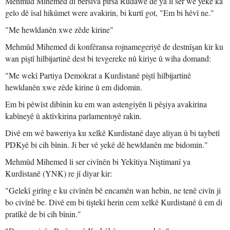
Mehmûd Mihemed di bersiva pirsa Rûdawê de ya li ser wê yekê ka
gelo dê îsal hikûmet were avakirin, bi kurtî got, "Em bi hêvî ne."
"Me hewldanên xwe zêde kirine"
Mehmûd Mihemed di konfêransa rojnamegeriyê de destnîşan kir ku
wan piştî hilbijartinê dest bi tevgereke nû kiriye û wiha domand:
"Me wekî Partiya Demokrat a Kurdistanê piştî hilbijartinê
hewldanên xwe zêde kirine û em didomin.
Em bi pêwîst dibînin ku em wan astengiyên li pêşiya avakirina
kabîneyê û aktîvkirina parlamentoyê rakin.
Divê em wê baweriya ku xelkê Kurdistanê daye aliyan û bi taybetî
PDKyê bi cih bînin. Ji ber vê yekê dê hewldanên me bidomin."
Mehmûd Mihemed li ser civînên bi Yekîtiya Niştimanî ya
Kurdistanê (YNK) re jî diyar kir:
"Gelekî girîng e ku civînên bê encamên wan hebin, ne tenê civîn ji
bo civînê be. Divê em bi tiştekî herin cem xelkê Kurdistanê û em di
pratîkê de bi cih bînin."