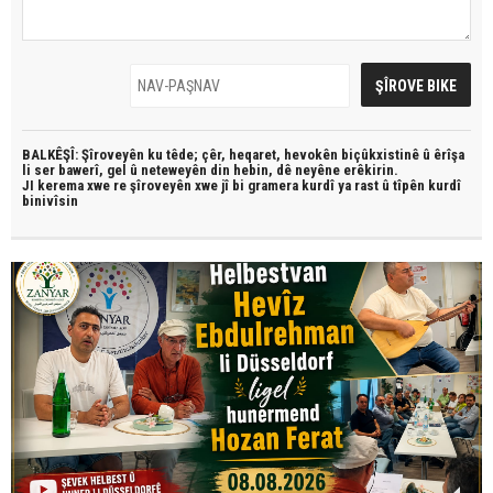
BALKÊŞÎ: Şîroveyên ku têde;
çêr, heqaret, hevokên biçûkxistinê û êrîşa
li ser bawerî, gel û neteweyên din hebin,
dê neyêne erêkirin.
JI kerema xwe re şîroveyên xwe jî bi
gramera kurdî
ya rast û
tîpên kurdî
binivîsin