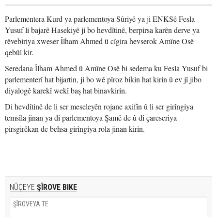
Parlementera Kurd ya parlementoya Sûriyê ya ji ENKSê Fesla
Yusuf li bajarê Hasekiyê ji bo hevdîtinê, berpirsa karên derve ya
rêvebiriya xweser Îlham Ahmed û cîgira hevserok Amîne Osê
qebûl kir.
Seredana Îlham Ahmed û Amîne Osê bi sedema ku Fesla Yusuf bi
parlementerî hat bijartin, ji bo wê pîroz bikin hat kirin û ev jî jibo
diyalogê karekî wekî baş hat binavkirin.
Di hevdîtinê de li ser meseleyên rojane axifîn û li ser girîngiya
temsîla jinan ya di parlementoya Şamê de û di çareseriya
pirsgirêkan de behsa girîngiya rola jinan kirin.
NÛÇEYE
ŞÎROVE BIKE