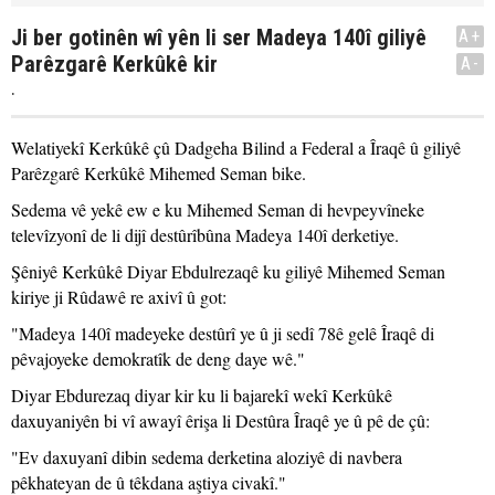
Ji ber gotinên wî yên li ser Madeya 140î giliyê
A+
Parêzgarê Kerkûkê kir
A-
.
Welatiyekî Kerkûkê çû Dadgeha Bilind a Federal a Îraqê û giliyê
Parêzgarê Kerkûkê Mihemed Seman bike.
Sedema vê yekê ew e ku Mihemed Seman di hevpeyvîneke
televîzyonî de li dijî destûrîbûna Madeya 140î derketiye.
Şêniyê Kerkûkê Diyar Ebdulrezaqê ku giliyê Mihemed Seman
kiriye ji Rûdawê re axivî û got:
"Madeya 140î madeyeke destûrî ye û ji sedî 78ê gelê Îraqê di
pêvajoyeke demokratîk de deng daye wê."
Diyar Ebdurezaq diyar kir ku li bajarekî wekî Kerkûkê
daxuyaniyên bi vî awayî êrişa li Destûra Îraqê ye û pê de çû:
"Ev daxuyanî dibin sedema derketina aloziyê di navbera
pêkhateyan de û têkdana aştiya civakî."