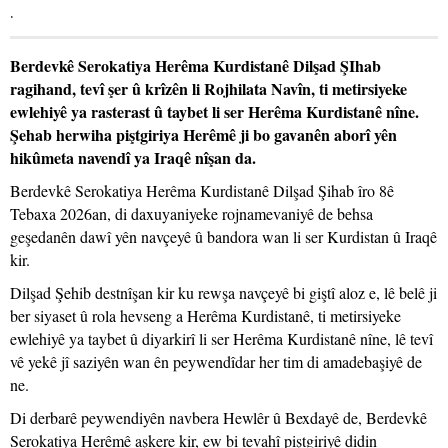
.
Berdevkê Serokatiya Herêma Kurdistanê Dilşad ŞIhab
ragihand, tevî şer û krîzên li Rojhilata Navîn, ti metirsiyeke
ewlehiyê ya rasterast û taybet li ser Herêma Kurdistanê nîne.
Şehab herwiha piştgiriya Herêmê ji bo gavanên aborî yên
hikûmeta navendî ya Iraqê nîşan da.
Berdevkê Serokatiya Herêma Kurdistanê Dilşad Şihab îro 8ê
Tebaxa 2026an, di daxuyaniyeke rojnamevaniyê de behsa
geşedanên dawî yên navçeyê û bandora wan li ser Kurdistan û Iraqê
kir.
Dilşad Şehib destnîşan kir ku rewşa navçeyê bi giştî aloz e, lê belê ji
ber siyaset û rola hevseng a Herêma Kurdistanê, ti metirsiyeke
ewlehiyê ya taybet û diyarkirî li ser Herêma Kurdistanê nîne, lê tevî
vê yekê jî saziyên wan ên peywendîdar her tim di amadebaşiyê de
ne.
Di derbarê peywendiyên navbera Hewlêr û Bexdayê de, Berdevkê
Serokatiya Herêmê aşkere kir, ew bi tevahî piştgiriyê didin