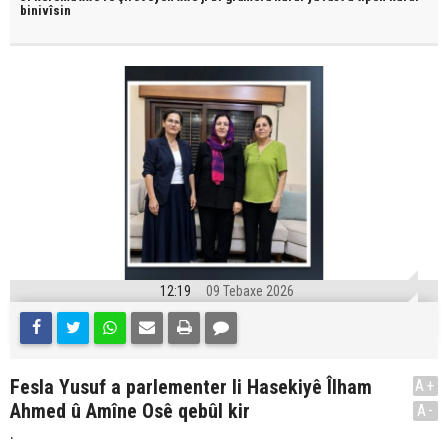
binivîsin
12:19
09 Tebaxe 2026
Fesla Yusuf a parlementer li Hasekiyê Îlham
A+
Ahmed û Amîne Osê qebûl kir
A-
.