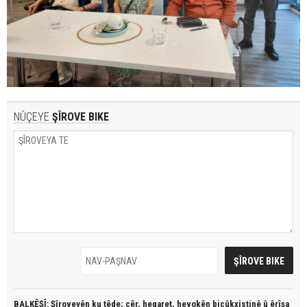
NÛÇEYE
ŞÎROVE BIKE
BALKÊŞÎ: Şîroveyên ku têde;
çêr, heqaret, hevokên biçûkxistinê û êrîşa