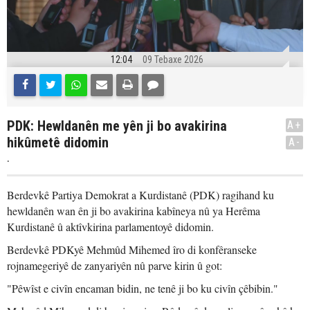
12:04
09 Tebaxe 2026
PDK: Hewldanên me yên ji bo avakirina
A+
hikûmetê didomin
A-
.
Berdevkê Partiya Demokrat a Kurdistanê (PDK) ragihand ku
hewldanên wan ên ji bo avakirina kabîneya nû ya Herêma
Kurdistanê û aktîvkirina parlamentoyê didomin.
Berdevkê PDKyê Mehmûd Mihemed îro di konfêranseke
rojnamegeriyê de zanyariyên nû parve kirin û got:
"Pêwîst e civîn encaman bidin, ne tenê ji bo ku civîn çêbibin."