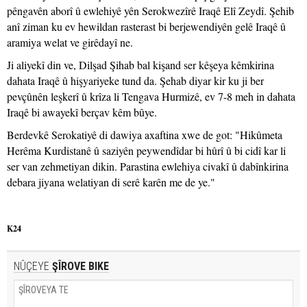
pêngavên aborî û ewlehiyê yên Serokwezîrê Iraqê Elî Zeydî. Şehib
anî ziman ku ev hewildan rasterast bi berjewendiyên gelê Iraqê û
aramiya welat ve girêdayî ne.
Ji aliyekî din ve, Dilşad Şihab bal kişand ser kêşeya kêmkirina
dahata Iraqê û hişyariyeke tund da. Şehab diyar kir ku ji ber
pevçûnên leşkerî û krîza li Tengava Hurmizê, ev 7-8 meh in dahata
Iraqê bi awayekî berçav kêm bûye.
Berdevkê Serokatiyê di dawiya axaftina xwe de got: "Hikûmeta
Herêma Kurdistanê û saziyên peywendîdar bi hûrî û bi cidî kar li
ser van zehmetiyan dikin. Parastina ewlehiya civakî û dabînkirina
debara jiyana welatiyan di serê karên me de ye."
K24
NÛÇEYE
ŞÎROVE BIKE