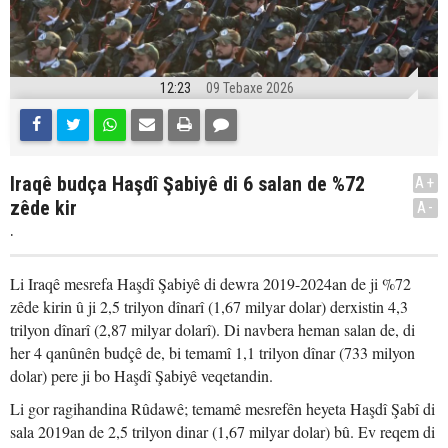
12:23
09 Tebaxe 2026
Iraqê budça Haşdî Şabiyê di 6 salan de %72
A+
zêde kir
A-
.
Li Iraqê mesrefa Haşdî Şabiyê di dewra 2019-2024an de ji %72
zêde kirin û ji 2,5 trilyon dînarî (1,67 milyar dolar) derxistin 4,3
trilyon dînarî (2,87 milyar dolarî). Di navbera heman salan de, di
her 4 qanûnên budçê de, bi temamî 1,1 trilyon dînar (733 milyon
dolar) pere ji bo Haşdî Şabiyê veqetandin.
Li gor ragihandina Rûdawê; temamê mesrefên heyeta Haşdî Şabî di
sala 2019an de 2,5 trilyon dinar (1,67 milyar dolar) bû. Ev reqem di