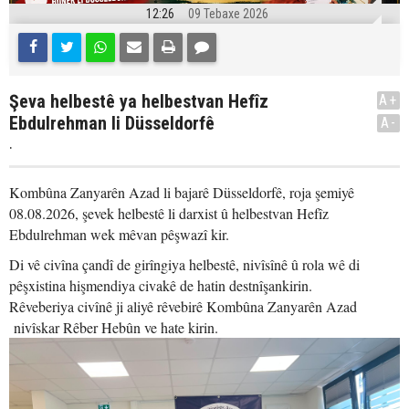
12:26
09 Tebaxe 2026
Şeva helbestê ya helbestvan Hefîz
A+
Ebdulrehman li Düsseldorfê
A-
.
Kombûna Zanyarên Azad li bajarê Düsseldorfê, roja şemiyê
08.08.2026, şevek helbestê li darxist û helbestvan Hefîz
Ebdulrehman wek mêvan pêşwazî kir.
Di vê civîna çandî de girîngiya helbestê, nivîsînê û rola wê di
pêşxistina hişmendiya civakê de hatin destnîşankirin.
Rêveberiya civînê ji aliyê rêvebirê Kombûna Zanyarên Azad
nivîskar Rêber Hebûn ve hate kirin.