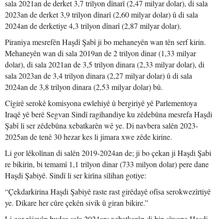
sala 2021an de derket 3,7 trilyon dînarî (2,47 milyar dolar), di sala
2023an de derket 3,9 trilyon dînarî (2,60 milyar dolar) û di sala
2024an de derketiye 4,3 trilyon dînarî (2,87 milyar dolar).
Piraniya mesrefên Haşdî Şabî ji bo mehaneyên wan tên serf kirin.
Mehaneyên wan di sala 2019an de 2 trilyon dinar (1,33 milyar
dolar), di sala 2021an de 3,5 trilyon dinara (2,33 milyar dolar), di
sala 2023an de 3,4 trilyon dinara (2,27 milyar dolar) û di sala
2024an de 3,8 trilyon dinara (2,53 milyar dolar) bû.
Cîgirê serokê komisyona ewlehiyê û bergiriyê yê Parlementoya
Iraqê yê berê Segvan Sindî ragihandiye ku zêdebûna mesrefa Haşdi
Şabî li ser zêdebûna xebatkarên wê ye. Di navbera salên 2023-
2025an de tenê 30 hezar kes li jimara xwe zêde kirine.
Li gor lêkolînan di salên 2019-2024an de; ji bo çekan ji Haşdi Şabi
re bikirin, bi temamî 1,1 trilyon dinar (733 milyon dolar) pere dane
Haşdi Şabiyê. Sindî li ser kirîna sîlihan gotiye:
“Çekdarkirina Haşdi Şabiyê raste rast girêdayê ofîsa serokwezîrtiyê
ye. Dikare her cûre çekên sivik û giran bikire.”
Li gor rêjeyên budça sala 2024an; xebatkarên di bin sîwana Haşdi