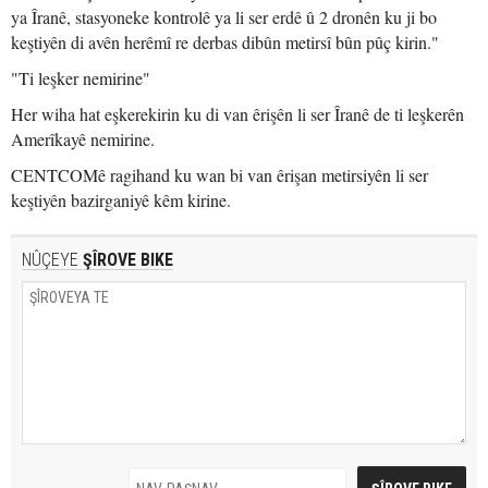
ya Îranê, stasyoneke kontrolê ya li ser erdê û 2 dronên ku ji bo
keştiyên di avên herêmî re derbas dibûn metirsî bûn pûç kirin."
"Ti leşker nemirine"
Her wiha hat eşkerekirin ku di van êrişên li ser Îranê de ti leşkerên
Amerîkayê nemirine.
CENTCOMê ragihand ku wan bi van êrişan metirsiyên li ser
keştiyên bazirganiyê kêm kirine.
NÛÇEYE
ŞÎROVE BIKE