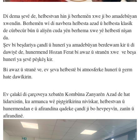
Di dema şevê de, helbestvan hin ji berhemên xwe ji bo amadebûyan
xwendin. Berhemên wî di navbera helbesta azad û helbesta klasîk
de cûrbecûr bûn û aliyên cuda yên berhema xwe yê helbestî nîşan
da.
Şev bi beşdariya çandî û hunerî ya amadebûyan berdewam kir û di
dawiyê de, hunermend Hozan Ferat bi awaz û stranên xwe ve beşa
hunerî ya şevê pêşkêş kir.
Bi awaz û stranê ve, ev şeva helbestê bi atmosferke hunerî û germ
hate dawîkirin.
Ev çalakî di çarçoveya xebatên Kombûna Zanyarên Azad de hat
lidarxistin, ku armanca wê piştgirîkirina nivîskar, helbestvan û
hunermendan e û afirandina qadeke çandî ji bo hevpeyvîn, zanîn û
afirandinê.