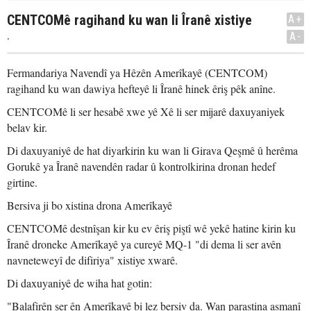
CENTCOMê ragihand ku wan li Îranê xistiye
A+
.
A-
Fermandariya Navendî ya Hêzên Amerîkayê (CENTCOM)
ragihand ku wan dawiya hefteyê li Îranê hinek êriş pêk anîne.
CENTCOMê li ser hesabê xwe yê Xê li ser mijarê daxuyaniyek
belav kir.
Di daxuyaniyê de hat diyarkirin ku wan li Girava Qeşmê û herêma
Gorukê ya Îranê navendên radar û kontrolkirina dronan hedef
girtine.
Bersiva ji bo xistina drona Amerîkayê
CENTCOMê destnîşan kir ku ev êriş piştî wê yekê hatine kirin ku
Îranê droneke Amerîkayê ya cureyê MQ-1 "di dema li ser avên
navneteweyî de difiriya" xistiye xwarê.
Di daxuyaniyê de wiha hat gotin:
"Balafirên şer ên Amerîkayê bi lez bersiv da. Wan parastina asmanî