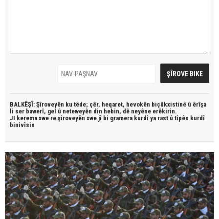
BALKÊŞÎ: Şîroveyên ku têde;
çêr, heqaret, hevokên biçûkxistinê û êrîşa
li ser bawerî, gel û neteweyên din hebin,
dê neyêne erêkirin.
JI kerema xwe re şîroveyên xwe jî bi
gramera kurdî
ya rast û
tîpên kurdî
binivîsin