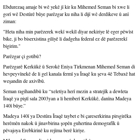
Ebdurezaq amaje bi wê yekê jî kir ku Mihemed Seman bi xwe li
gorî wê Destûrê bûye parêzgar ku niha li dijî wê derdikeve û anî
ziman:
"Heta niha min parêzerek wekî wekîl diyar nekiriye lê eger pêwîst
bike, ji bo biserxistina giliyê li dadgeha federal ez dê parêzerekî
bigirim."
Parêzgar çi gotibû?
Parêzgarê Kerkûkê û Serokê Eniya Tirkmenan Mihemed Seman di
hevpeyvînekê de li gel kanala fermî ya Îraqê ku şeva 4ê Tebaxê hat
weşandin de axivîbû.
Seman ragihandibû ku “xeletiya herî mezin a stratejîk a dewleta
Îraqê ya piştî sala 2003yan a li hemberî Kerkûkê, danîna Madeya
140î bûye.”
Madeya 140î ya Destûra Îraqê taybet e bi çareserkirina pirsgirêka
herêmên nakok û jinavbirina şopên guhertina demografîk û
pêvajoya Erebkirinê ku rejîma berê kiriye.