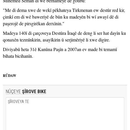
Mihemed Seman di wê bernameyê de gotibû:
"Me di dema xwe de wekî pêkhateya Tirkmenan ew destûr red kir,
çimkî em di wê baweriyê de bûn ku madeyên bi wî awayî dê di
paşerojê de pirsgirêkan derxînin."
Madeya 140î di çarçoveya Destûra Îraqê de deng li ser hat dayîn ku
qonaxên tezmînkirin, asayîkirin û serjimêriyê li xwe digire.
Diviyabû heta 31ê Kanûna Paşîn a 2007an ev made bi temamî
bihata bicihanîn.
RÛDAW
NÛÇEYE
ŞÎROVE BIKE