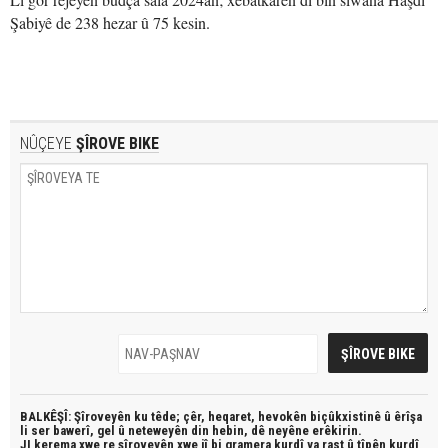
Şabiyê de 238 hezar û 75 kesin.
NÛÇEYE
ŞÎROVE BIKE
BALKÊŞÎ: Şîroveyên ku têde;
çêr, heqaret, hevokên biçûkxistinê û êrîşa
li ser bawerî, gel û neteweyên din hebin,
dê neyêne erêkirin.
JI kerema xwe re şîroveyên xwe jî bi
gramera kurdî
ya rast û
tîpên kurdî