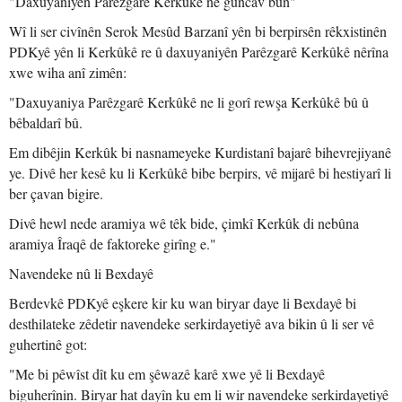
"Daxuyaniyên Parêzgarê Kerkûkê ne guncav bûn"
Wî li ser civînên Serok Mesûd Barzanî yên bi berpirsên rêkxistinên
PDKyê yên li Kerkûkê re û daxuyaniyên Parêzgarê Kerkûkê nêrîna
xwe wiha anî zimên:
"Daxuyaniya Parêzgarê Kerkûkê ne li gorî rewşa Kerkûkê bû û
bêbaldarî bû.
Em dibêjin Kerkûk bi nasnameyeke Kurdistanî bajarê bihevrejiyanê
ye. Divê her kesê ku li Kerkûkê bibe berpirs, vê mijarê bi hestiyarî li
ber çavan bigire.
Divê hewl nede aramiya wê têk bide, çimkî Kerkûk di nebûna
aramiya Îraqê de faktoreke girîng e."
Navendeke nû li Bexdayê
Berdevkê PDKyê eşkere kir ku wan biryar daye li Bexdayê bi
desthilateke zêdetir navendeke serkirdayetiyê ava bikin û li ser vê
guhertinê got:
"Me bi pêwîst dît ku em şêwazê karê xwe yê li Bexdayê
biguherînin. Biryar hat dayîn ku em li wir navendeke serkirdayetiyê