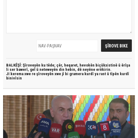
BALKÊŞÎ: Şîroveyên ku têde;
çêr, heqaret, hevokên biçûkxistinê û êrîşa
li ser bawerî, gel û neteweyên din hebin,
dê neyêne erêkirin.
JI kerema xwe re şîroveyên xwe jî bi
gramera kurdî
ya rast û
tîpên kurdî
binivîsin