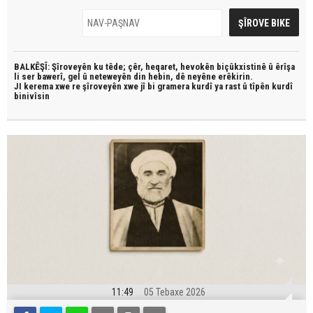
BALKÊŞÎ: Şîroveyên ku têde;
çêr, heqaret, hevokên biçûkxistinê û êrîşa
li ser bawerî, gel û neteweyên din hebin,
dê neyêne erêkirin.
JI kerema xwe re şîroveyên xwe jî bi
gramera kurdî
ya rast û
tîpên kurdî
binivîsin
11:49
05 Tebaxe 2026