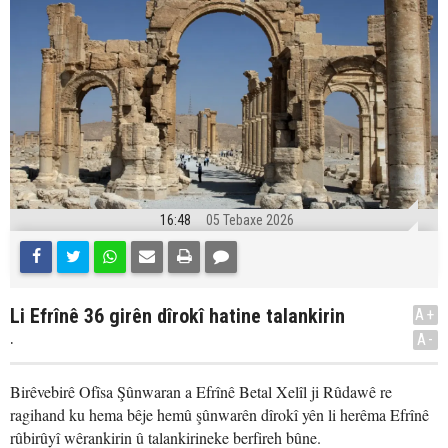
16:48
05 Tebaxe 2026
Li Efrînê 36 girên dîrokî hatine talankirin
A+
.
A-
Birêvebirê Ofîsa Şûnwaran a Efrînê Betal Xelîl ji Rûdawê re
ragihand ku hema bêje hemû şûnwarên dîrokî yên li herêma Efrînê
rûbirûyî wêrankirin û talankirineke berfireh bûne.