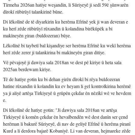
Tîrmeha 2026an hatiye weşandin, li Sûriyeyê ji sedî 59ê şûnwarên
dîrokî rûbirûyî talankirinê bûne.
Di lêkolînê de tê diyarkirin ku herêma Efrînê yek ji wan deveran e
ku herî zêde rûbirûyî rûxandin û kolandina birêkûpêk a bi
makîneyên giran (buldozeran) bûye.
Lêkolînê bi taybetî bal kişandiye ser herêma Efrînê ku wekî herêma
herî zêde zerer ji talankirina bi makîneyên giran ditiye.
Vê pêvajoyê ji dawiya sala 2018an ve dest pê kiriye û heta sala
2025an berdewam kiriye.
Tê de hatiye gotin ku bi dehan girên dîrokî bi rêya buldozeran
hatine rûxandin û kolandin ku ev heyam li gel kontrolkirina herêmê
ya ji aliyê artêşa Tirkiyeyê û grûpên çekdar ên nêzîkî wê ve hevdem
e.
Di lêkolînê de hatiye gotin: "Ji dawiya sala 2018an ve artêşa
Tirkiyeyê û komên çekdar ên hevalbendên wê dest danîn ser çend
herêman li bakurê Sûriyeyê, di nav de geliyê Efrînê û herêma piranî
Kurd a li derdora bajarê Kobaniyê. Li van deveran, hejmareke zêde