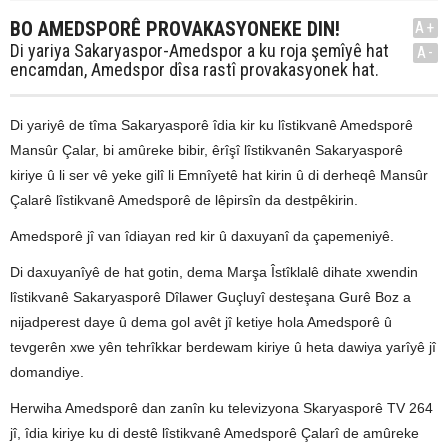
BO AMEDSPORÊ PROVAKASYONEKE DIN!
A+
Di yariya Sakaryaspor-Amedspor a ku roja şemîyê hat
A-
encamdan, Amedspor dîsa rastî provakasyonek hat.
Di yariyê de tîma Sakaryasporê îdia kir ku lîstikvanê Amedsporê
Mansûr Çalar, bi amûreke bibir, êrîşî lîstikvanên Sakaryasporê
kiriye û li ser vê yeke gilî li Emnîyetê hat kirin û di derheqê Mansûr
Çalarê lîstikvanê Amedsporê de lêpirsîn da destpêkirin.
Amedsporê jî van îdiayan red kir û daxuyanî da çapemeniyê.
Di daxuyanîyê de hat gotin, dema Marşa Îstîklalê dihate xwendin
lîstikvanê Sakaryasporê Dîlawer Guçluyî desteşana Gurê Boz a
nijadperest daye û dema gol avêt jî ketiye hola Amedsporê û
tevgerên xwe yên tehrîkkar berdewam kiriye û heta dawiya yarîyê jî
domandiye.
Herwiha Amedsporê dan zanîn ku televizyona Skaryasporê TV 264
jî, îdia kiriye ku di destê lîstikvanê Amedsporê Çalarî de amûreke