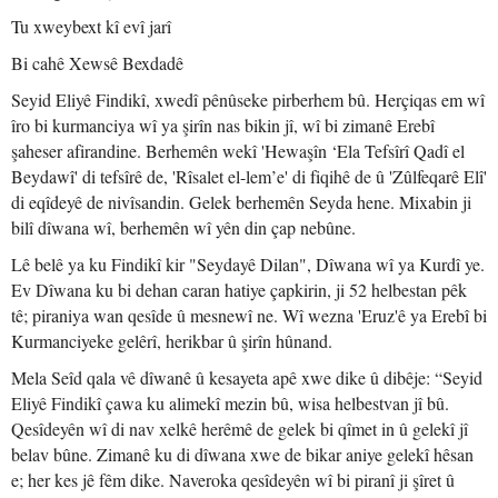
Tu xweybext kî evî jarî
Bi cahê Xewsê Bexdadê
Seyid Eliyê Findikî, xwedî pênûseke pirberhem bû. Herçiqas em wî
îro bi kurmanciya wî ya şirîn nas bikin jî, wî bi zimanê Erebî
şaheser afirandine. Berhemên wekî 'Hewaşîn ‘Ela Tefsîrî Qadî el
Beydawî' di tefsîrê de, 'Rîsalet el-lem’e' di fiqihê de û 'Zûlfeqarê Elî'
di eqîdeyê de nivîsandin. Gelek berhemên Seyda hene. Mixabin ji
bilî dîwana wî, berhemên wî yên din çap nebûne.
Lê belê ya ku Findikî kir "Seydayê Dilan", Dîwana wî ya Kurdî ye.
Ev Dîwana ku bi dehan caran hatiye çapkirin, ji 52 helbestan pêk
tê; piraniya wan qesîde û mesnewî ne. Wî wezna 'Eruz'ê ya Erebî bi
Kurmanciyeke gelêrî, herikbar û şirîn hûnand.
Mela Seîd qala vê dîwanê û kesayeta apê xwe dike û dibêje: “Seyid
Eliyê Findikî çawa ku alimekî mezin bû, wisa helbestvan jî bû.
Qesîdeyên wî di nav xelkê herêmê de gelek bi qîmet in û gelekî jî
belav bûne. Zimanê ku di dîwana xwe de bikar aniye gelekî hêsan
e; her kes jê fêm dike. Naveroka qesîdeyên wî bi piranî ji şîret û