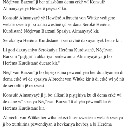
Nêçîrvan Barzanî ji ber xilasbûna dema erkê wî Konsulê
Almanyayê yê Hewlêrê pêşwazî kir.
Konsulê Almanyayê yê Hewlêrê Albrecht von Wittke vedigere
welatê xwe û ji bo xatirxwestinê çû serdana Serokê Herêma
Kurdistanê Nêçîrvan Barzanî Spasiya Almanyayê kir.
Serokatiya Herêma Kurdistanê li ser civînê daxuyaniyek belav kir.
Li gorî daxuyaniya Serokatiya Herêma Kurdistanê, Nêçîrvan
Barzanî "piştgirî û alîkariya berdewam a Almanyayê ya ji bo
Herêma Kurdistanê ducare kir."
Nêçîrvan Barzanî ji bo bipêşxistina pêwendiyên her du aliyan ên di
dema erkê wî de spasiya Albrecht von Wittke kir û di erkê wî yê nû
de serkeftin jê re xwest.
Konsulê Almanyayê jî ji bo alîkarî û piştgiriya ku di dema erkê wî
de dane wî spasiya Nêçîrvan Barzanî û aliyên pêwendîdar ên
Herêma Kurdistanê kir.
Albrecht von Wittke her wiha tekezî li ser xwesteka welatê xwe ya
ji bo xurtkirina pêwendiyan û hevkariya hevbeş a bi Herêma