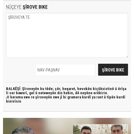
NÛÇEYE
ŞÎROVE BIKE
BALKÊŞÎ: Şîroveyên ku têde;
çêr, heqaret, hevokên biçûkxistinê û êrîşa
li ser bawerî, gel û neteweyên din hebin,
dê neyêne erêkirin.
JI kerema xwe re şîroveyên xwe jî bi
gramera kurdî
ya rast û
tîpên kurdî
binivîsin