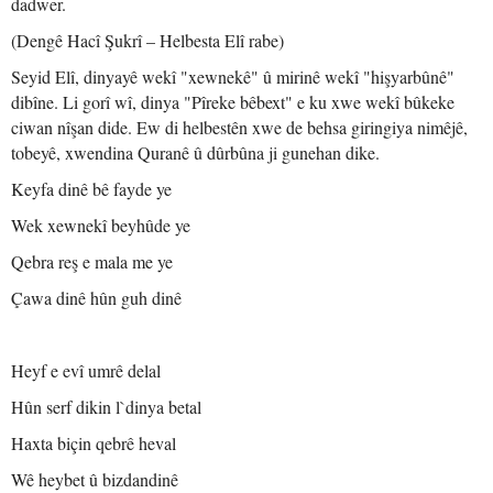
dadwer.
(Dengê Hacî Şukrî – Helbesta Elî rabe)
Seyid Elî, dinyayê wekî "xewnekê" û mirinê wekî "hişyarbûnê"
dibîne. Li gorî wî, dinya "Pîreke bêbext" e ku xwe wekî bûkeke
ciwan nîşan dide. Ew di helbestên xwe de behsa giringiya nimêjê,
tobeyê, xwendina Quranê û dûrbûna ji gunehan dike.
Keyfa dinê bê fayde ye
Wek xewnekî beyhûde ye
Qebra reş e mala me ye
Çawa dinê hûn guh dinê
Heyf e evî umrê delal
Hûn serf dikin l`dinya betal
Haxta biçin qebrê heval
Wê heybet û bizdandinê