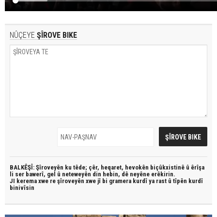
NÛÇEYE
ŞÎROVE BIKE
BALKÊŞÎ: Şîroveyên ku têde;
çêr, heqaret, hevokên biçûkxistinê û êrîşa
li ser bawerî, gel û neteweyên din hebin,
dê neyêne erêkirin.
JI kerema xwe re şîroveyên xwe jî bi
gramera kurdî
ya rast û
tîpên kurdî
binivîsin