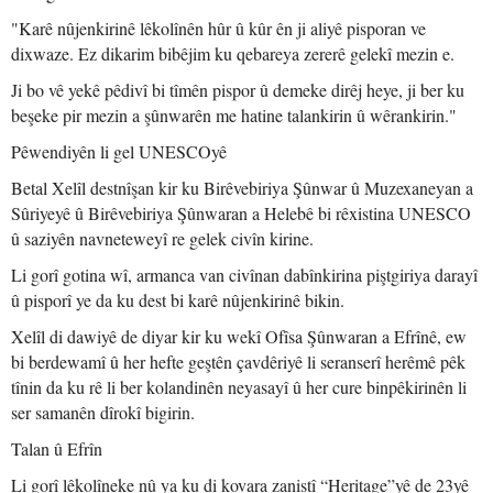
"Karê nûjenkirinê lêkolînên hûr û kûr ên ji aliyê pisporan ve
dixwaze. Ez dikarim bibêjim ku qebareya zererê gelekî mezin e.
Ji bo vê yekê pêdivî bi tîmên pispor û demeke dirêj heye, ji ber ku
beşeke pir mezin a şûnwarên me hatine talankirin û wêrankirin."
Pêwendiyên li gel UNESCOyê
Betal Xelîl destnîşan kir ku Birêvebiriya Şûnwar û Muzexaneyan a
Sûriyeyê û Birêvebiriya Şûnwaran a Helebê bi rêxistina UNESCO
û saziyên navneteweyî re gelek civîn kirine.
Li gorî gotina wî, armanca van civînan dabînkirina piştgiriya darayî
û pisporî ye da ku dest bi karê nûjenkirinê bikin.
Xelîl di dawiyê de diyar kir ku wekî Ofîsa Şûnwaran a Efrînê, ew
bi berdewamî û her hefte geştên çavdêriyê li seranserî herêmê pêk
tînin da ku rê li ber kolandinên neyasayî û her cure binpêkirinên li
ser samanên dîrokî bigirin.
Talan û Efrîn
Li gorî lêkolîneke nû ya ku di kovara zanistî “Heritage”yê de 23yê