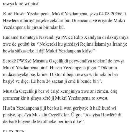
rewşa kurê wî pirsî.
Kurê Husên Yezdanpena, Mukrî Yezdanpena, şeva 04.08.2026ê li
Hewlêrê rûbirûyî êrîşeke çekdarî bû. Di encama vê êrîşê de Mukrî
Yezdanpena bi giranî birîndar bû.
Endamê Komîteya Navendî ya PAKê Edîp Xalidyan di daxuyanîya
xwe de gotibû ku ‘’Nokerekî ku girêdayî Rejîma Îslamî ya Îranê ye
hewla sûîkasteke li dijî Mukrî Yezdanpena kirîye’’
Serokê PWKyê Mustafa Ozçelîk di peywendîya telefonî de rewşa
Mukrî Yezdanpena pirsî. Husên Yezdanpena jî got ‘’Diktoran
midaxeleyeke baş kirine. Diktor dibêjin rewşa wî hinekî bi ber
başiyê ve diçe. Lê heta 24 saetan jî emê li bende bin’’.
Mustafa Ozçelîk ji ber vê êrîşê xemgînîya xwe anî zimên, êrîş
şermezar kir û şifaya xêrê ji Mukrî Yezdanpena re xwest.
Husên Yezdanpena jî ji ber ku li wan gerîyaye û halê kurê wî
pirsîye, spasîya Mustafa Ozçelîk kir. Û got ‘’Asayîşa Hewlêrê di
derbarê bûyerê de lêkolîneke berfireh dike’’.
05.08.2026