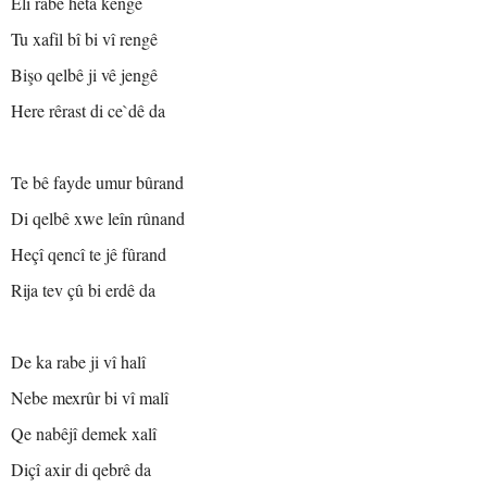
Elî rabe heta kengê
Tu xafil bî bi vî rengê
Bişo qelbê ji vê jengê
Here rêrast di ce`dê da
Te bê fayde umur bûrand
Di qelbê xwe leîn rûnand
Heçî qencî te jê fûrand
Rija tev çû bi erdê da
De ka rabe ji vî halî
Nebe mexrûr bi vî malî
Qe nabêjî demek xalî
Diçî axir di qebrê da