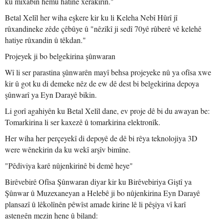
ku mixabin hemû hatine xerakirin."
Betal Xelîl her wiha eşkere kir ku li Keleha Nebî Hûrî jî
rûxandineke zêde çêbûye û "nêzîkî ji sedî 70yê rûberê vê kelehê
hatiye rûxandin û têkdan."
Projeyek ji bo belgekirina şûnwaran
Wî li ser parastina şûnwarên mayî behsa projeyeke nû ya ofîsa xwe
kir û got ku di demeke nêz de ew dê dest bi belgekirina depoya
şûnwarî ya Eyn Darayê bikin.
Li gorî agahiyên ku Betal Xelîl dane, ev proje dê bi du awayan be:
Tomarkirina li ser kaxezê û tomarkirina elektronîk.
Her wiha her perçeyekî di depoyê de dê bi rêya teknolojiya 3D
were wênekirin da ku wekî arşîv bimîne.
"Pêdiviya karê nûjenkirinê bi demê heye"
Birêvebirê Ofîsa Şûnwaran diyar kir ku Birêvebiriya Giştî ya
Şûnwar û Muzexaneyan a Helebê ji bo nûjenkirina Eyn Darayê
plansazî û lêkolînên pêwîst amade kirine lê li pêşiya vî karî
astengên mezin hene û biland: