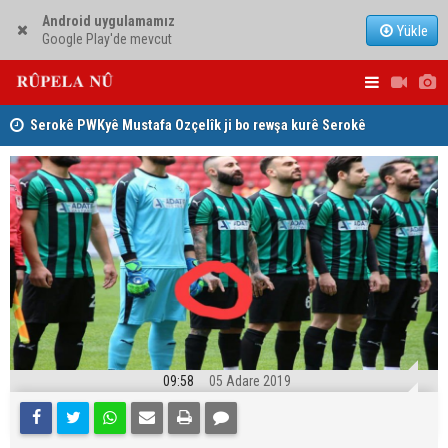
Android uygulamamız
Yükle
Google Play'de mevcut
Serokê PWKyê Mustafa Ozçelîk ji bo rewşa kurê Serokê
Konsulê Al
PAKê Husên Yezdanpena li gel wî axivî
09:58
05 Adare 2019