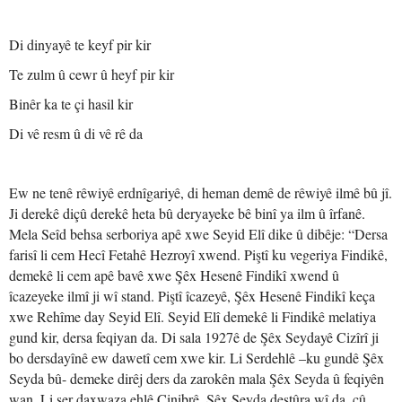
Di dinyayê te keyf pir kir
Te zulm û cewr û heyf pir kir
Binêr ka te çi hasil kir
Di vê resm û di vê rê da
Ew ne tenê rêwiyê erdnîgariyê, di heman demê de rêwiyê ilmê bû jî.
Ji derekê diçû derekê heta bû deryayeke bê binî ya ilm û îrfanê.
Mela Seîd behsa serboriya apê xwe Seyid Elî dike û dibêje: “Dersa
farisî li cem Hecî Fetahê Hezroyî xwend. Piştî ku vegeriya Findikê,
demekê li cem apê bavê xwe Şêx Hesenê Findikî xwend û
îcazeyeke ilmî ji wî stand. Piştî îcazeyê, Şêx Hesenê Findikî keça
xwe Rehîme day Seyid Elî. Seyid Elî demekê li Findikê melatiya
gund kir, dersa feqiyan da. Di sala 1927ê de Şêx Seydayê Cizîrî ji
bo dersdayînê ew dawetî cem xwe kir. Li Serdehlê –ku gundê Şêx
Seyda bû- demeke dirêj ders da zarokên mala Şêx Seyda û feqiyên
wan. Li ser daxwaza ehlê Cinibrê, Şêx Seyda destûra wî da, çû