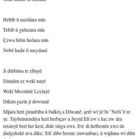
Hebîb û nazîdara min
Tebîb û guluzara min
Çewa bêtin hedara min
Nebê hadir li meydanê
Ji dûrbûna te zîbayê
Dinalim ez wekî nayê
Wekî Mecnûnê Leylayê
Dikim gazin ji dewranê
Mijara herî giranbiha û balkêş a Dîwanê, şerê wî yê bi "Nefs"ê re
ye. Taybetmendiya herî berbiçav a Seyid Elî ew e ku; ew tîra
rexneyê berî her kesî, dide sînga xwe. Ew di helbestên xwe de
dadgehekê ava dike; 'Elî' dibe bersûc (tawanbar), û wijdana wî dibe