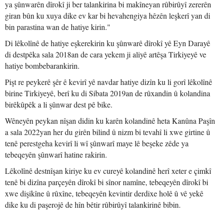
ya şûnwarên dîrokî ji ber talankirina bi makîneyan rûbirûyî zererên
giran bûn ku xuya dike ev kar bi hevahengiya hêzên leşkerî yan di
bin parastina wan de hatiye kirin."
Di lêkolînê de hatiye eşkerekirin ku şûnwarê dîrokî yê Eyn Darayê
di destpêka sala 2018an de cara yekem ji aliyê artêşa Tirkiyeyê ve
hatiye bombebarankirin.
Pişt re peykerê şêr ê kevirî yê navdar hatiye dizîn ku li gorî lêkolînê
birine Tirkiyeyê, berî ku di Sibata 2019an de rûxandin û kolandina
birêkûpêk a li şûnwar dest pê bike.
Wêneyên peykan nîşan didin ku karên kolandinê heta Kanûna Paşîn
a sala 2022yan her du girên bilind û nizm bi tevahî li xwe girtine û
tenê perestgeha kevirî li wî şûnwarî maye lê beşeke zêde ya
tebeqeyên şûnwarî hatine rakirin.
Lêkolînê destnîşan kiriye ku ev cureyê kolandinê herî xeter e çimkî
tenê bi dizîna parçeyên dîrokî bi sînor namîne, tebeqeyên dîrokî bi
xwe dişikîne û rûxîne, tebeqeyên kevintir derdixe holê û vê yekê
dike ku di paşerojê de hîn bêtir rûbirûyî talankirinê bibin.