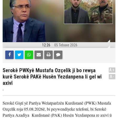
12:26
05 Tebaxe 2026
Serokê PWKyê Mustafa Ozçelîk ji bo rewşa
A+
kurê Serokê PAKê Husên Yezdanpena li gel wî
A-
axivî
.
Serokê Giştî yê Partîya Welatparêzên Kurdistanê (PWK) Mustafa
Ozçelîk roja 05.08.2026ê, bi peywendîyeke telefonî, bi Serokê
Partîya Azadîya Kurdistanê (PAK) Husên Yezdanpena re axivî û