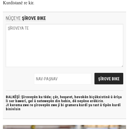
Kurdistanê re kir.
NÛÇEYE
ŞÎROVE BIKE
BALKÊŞÎ: Şîroveyên ku têde;
çêr, heqaret, hevokên biçûkxistinê û êrîşa
li ser bawerî, gel û neteweyên din hebin,
dê neyêne erêkirin.
JI kerema xwe re şîroveyên xwe jî bi
gramera kurdî
ya rast û
tîpên kurdî
binivîsin