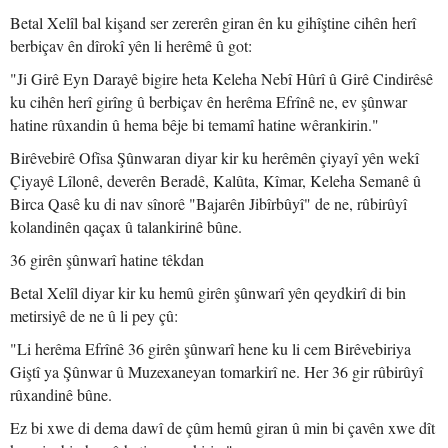
Betal Xelîl bal kişand ser zererên giran ên ku gihîştine cihên herî
berbiçav ên dîrokî yên li herêmê û got:
"Ji Girê Eyn Darayê bigire heta Keleha Nebî Hûrî û Girê Cindirêsê
ku cihên herî girîng û berbiçav ên herêma Efrînê ne, ev şûnwar
hatine rûxandin û hema bêje bi temamî hatine wêrankirin."
Birêvebirê Ofîsa Şûnwaran diyar kir ku herêmên çiyayî yên wekî
Çiyayê Lîlonê, deverên Beradê, Kalûta, Kîmar, Keleha Semanê û
Birca Qasê ku di nav sînorê "Bajarên Jibîrbûyî" de ne, rûbirûyî
kolandinên qaçax û talankirinê bûne.
36 girên şûnwarî hatine têkdan
Betal Xelîl diyar kir ku hemû girên şûnwarî yên qeydkirî di bin
metirsiyê de ne û li pey çû:
"Li herêma Efrînê 36 girên şûnwarî hene ku li cem Birêvebiriya
Giştî ya Şûnwar û Muzexaneyan tomarkirî ne. Her 36 gir rûbirûyî
rûxandinê bûne.
Ez bi xwe di dema dawî de çûm hemû giran û min bi çavên xwe dît