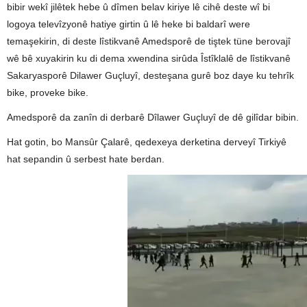
bibir wekî jilêtek hebe û dîmen belav kiriye lê cihê deste wî bi
logoya televîzyonê hatiye girtin û lê heke bi baldarî were
temaşekirin, di deste lîstikvanê Amedsporê de tiştek tüne berovajî
wê bê xuyakirin ku di dema xwendina sirûda Îstîklalê de lîstikvanê
Sakaryasporê Dilawer Guçluyî, desteşana gurê boz daye ku tehrîk
bike, proveke bike.
Amedsporê da zanîn di derbarê Dîlawer Guçluyî de dê gilîdar bibin.
Hat gotin, bo Mansûr Çalarê, qedexeya derketina derveyî Tirkiyê
hat sepandin û serbest hate berdan.