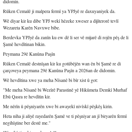
didomin.
Rûken Cemalê ji malpera fermî ya YPJyê re daxuyaniyek da.
Wê diyar kir ku dibe YPJ wekî hêzeke xweser a dijîterorê tevlî
Wezareta Karên Navxwe bibe.
Berdevka YPJyê da zanîn ku ew dê li ser vê mijarê di rojên pêş de li
Şamê hevdîtinan bikin.
Peymana 29ê Kanûna Paşîn
Rûken Cemalê destnîşan kir ku gotûbêjên wan ên bi Şamê re di
çarçoveya peymana 29ê Kanûna Paşîn a 2026an de didomin.
Wê hevdîtina xwe ya meha Nîsanê bi bîr xist û got:
"Me meha Nîsanê bi Wezîrê Parastinê yê Hikûmeta Demkî Murhaf
Ebû Qasra re hevdîtin kir.
Me nêrîn û pêşniyarên xwe bi awayekî nivîskî pêşkêş kirin.
Heta niha ji aliyê rayedarên Şamê ve ti pêşniyar an jî biryarên fermî
negihîştine ber destê me."