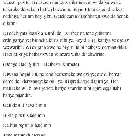
weizan pêk tê. Ji deverên dûr xelk dihatin cem wî da ku weke
teberûkê dersekê li bal wî bixwînin. Seyid Elî tu caran dilê kesî
nedihişt, her tim beşûş bû. Gelek caran di sohbetên xwe de henek
dikirin.”
Di edebiyata klasîk a Kurdî de, 'Xurbet' ne tenê guherîna
erdnîgariyê ye; birîneke kûr a rûhî ye. Seyid Elî ji kaniya vê êşê av
vexwaribû. Wî ev jana xwe ne bi girî, lê bi helbestê derman dikir.
Hacî Şukriyê helbestxwên vê azarê wiha dinehwirîne:
(Dengê Hacî Şukrî – Helbesta Xurbetê)
Dîwana Seyid Elî, ne tenê berhemeke wêjeyî ye; ew di heman
demê de "dersxaneyeke olî" ye. Bi şîretkariyê dagirtî ye. Her
malikeke wî, bi ava şerîetê hatiye strandin û bi agirê eşqa îlahî
hatiye pijandin.
Gelî dost û hevalê min
Bikin pirs û sûalê min
De hûn bigrîn li halê min
Tenê mame di hicranê