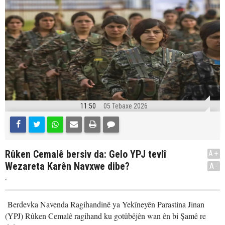
11:50
05 Tebaxe 2026
Rûken Cemalê bersiv da: Gelo YPJ tevlî
A+
Wezareta Karên Navxwe dibe?
A-
.
Berdevka Navenda Ragihandinê ya Yekîneyên Parastina Jinan
(YPJ) Rûken Cemalê ragihand ku gotûbêjên wan ên bi Şamê re