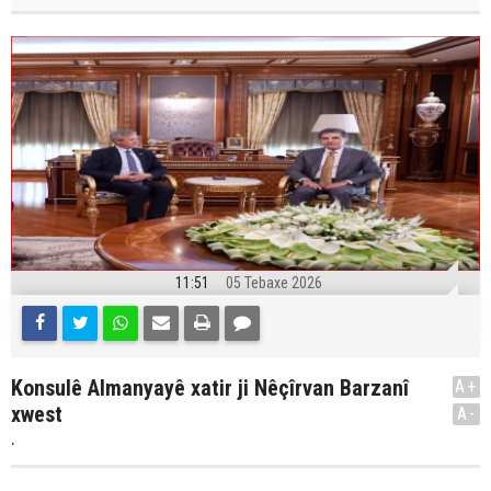
11:51
05 Tebaxe 2026
Konsulê Almanyayê xatir ji Nêçîrvan Barzanî
A+
xwest
A-
.