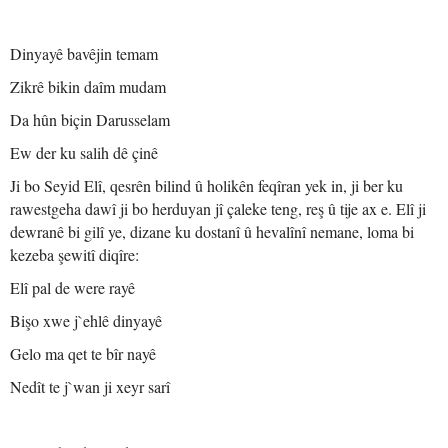
Dinyayê bavêjin temam
Zikrê bikin daîm mudam
Da hûn biçin Darusselam
Ew der ku salih dê çinê
Ji bo Seyid Elî, qesrên bilind û holikên feqîran yek in, ji ber ku
rawestgeha dawî ji bo herduyan jî çaleke teng, reş û tije ax e. Elî ji
dewranê bi gilî ye, dizane ku dostanî û hevalînî nemane, loma bi
kezeba şewitî diqîre:
Elî pal de were rayê
Bişo xwe j`ehlê dinyayê
Gelo ma qet te bîr nayê
Nedît te j`wan ji xeyr sarî