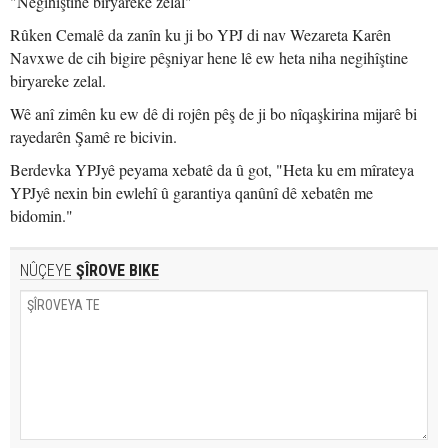
"Negihîştine biryareke zelal"
Rûken Cemalê da zanîn ku ji bo YPJ di nav Wezareta Karên
Navxwe de cih bigire pêşniyar hene lê ew heta niha negihîştine
biryareke zelal.
Wê anî zimên ku ew dê di rojên pêş de ji bo nîqaşkirina mijarê bi
rayedarên Şamê re bicivin.
Berdevka YPJyê peyama xebatê da û got, "Heta ku em mîrateya
YPJyê nexin bin ewlehî û garantiya qanûnî dê xebatên me
bidomin."
NÛÇEYE
ŞÎROVE BIKE