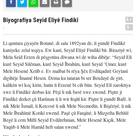
Biyografiya Seyid Eliyê Findikî
A+
.
A-
Li quntara çiyayên Botanê, di sala 1892yan de, li gundê Findikê
kaniyeke zelal teqiya. Ew kanî, Seyid Eliyê Findikî bû. Biraziyê wî,
Mela Seîd Erzen di pêşgotina dîwana wî de wiha dibêje: “Seyid Elî
kurê Seyid Silêman, kurê Seyid Îbrahîm, kurê Seyid ‘Umer, kurê
Mele Hesenê Xetîb e. Ev malbat bi rêya Şêx Evdilqadirê Geylanî
digihêje Îmamê Hesen. Dema ku tataran bi ser Bexdayê de girt,
kalikên wî koç kirin, hatin li Erzenê bi cih bûn. Seyid Elî zaroktiya
xwe li Findikê derbas kir. Pêşî li nik bavê xwe xwend. Piştre ji
Findikê derket çû Harûnan û li wir feqîtî kir. Piştre li gundê Bafê, li
nik Mele Îsmaîl, li Kercosê li nik Mele Necmedîn, li Bişêriyê, li nik
Mele Îbrahîmê Korikî xwend. Paşê çû Farqînê, li Mizgefta Behlûl
Begê li cem Miftî Seyid Evdilrehman, Mele Hesenê Kiçik, Mele
Yaqûb û Mele Hamîd heft salan xwend.”