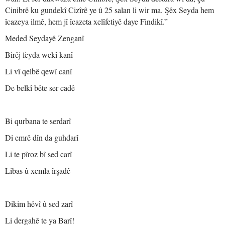
Cinibrê ku gundekî Cizîrê ye û 25 salan li wir ma. Şêx Seyda hem
îcazeya ilmê, hem jî îcazeta xelîfetiyê daye Findikî.”
Meded Seydayê Zenganî
Birêj feyda wekî kanî
Li vî qelbê qewî canî
De belkî bête ser cadê
Bi qurbana te serdarî
Di emrê dîn da guhdarî
Li te pîroz bî sed carî
Libas û xemla îrşadê
Dikim hêvî û sed zarî
Li dergahê te ya Barî!