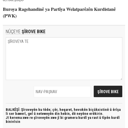
Buroya Ragehandinê ya Partîya Welatparêzên Kurdistanê
(PWK)
NÛÇEYE
ŞÎROVE BIKE
BALKÊŞÎ: Şîroveyên ku têde;
çêr, heqaret, hevokên biçûkxistinê û êrîşa
li ser bawerî, gel û neteweyên din hebin,
dê neyêne erêkirin.
JI kerema xwe re şîroveyên xwe jî bi
gramera kurdî
ya rast û
tîpên kurdî
binivîsin