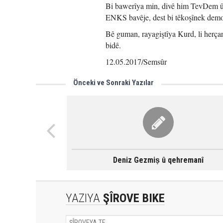
Bi bawerîya min, divê him TevDem û 
ENKS bavêje, dest bi têkoşînek demok
Bê guman, rayagiştîya Kurd, li herçar
bidê.
12.05.2017/Semsûr
Önceki ve Sonraki Yazılar
Deniz Gezmiṣ û qehremanî
YAZIYA
ŞÎROVE BIKE