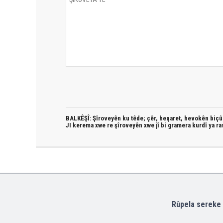
BALKÊŞÎ: Şîroveyên ku têde;
çêr, heqaret, hevokên biçûk
JI kerema xwe re şîroveyên xwe jî bi
gramera kurdî
ya ra
Rûpela sereke