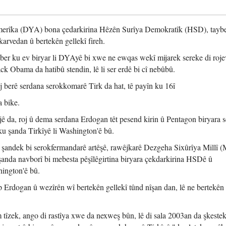
erîka (DYA) bona çedarkirina Hêzên Surîya Demokratîk (HSD), taybet
arvedan û bertekên gellekî fireh.
i ber ku ev biryar li DYAyê bi xwe ne ewqas wekî mijarek sereke di roje
ck Obama da hatibû stendin, lê li ser erdê bi cî nebûbû.
 berê serdana serokkomarê Tirk da hat, tê payîn ku 16î
 bike.
jê da, roj û dema serdana Erdogan têt pesend kirin û Pentagon biryara s
n ku şanda Tirkîyê li Washington'ê bû.
 şandek bi serokfermandarê artêşê, rawêjkarê Dezgeha Sixûrîya Millî (
anda navborî bi mebesta pêşîlêgirtina biryara çekdarkirina HSDê û
ington'ê bû.
p Erdogan û wezîrên wî bertekên gellekî tûnd nîşan dan, lê ne bertekê
zek, ango di rastîya xwe da nexweş bûn, lê di sala 2003an da şkestek 