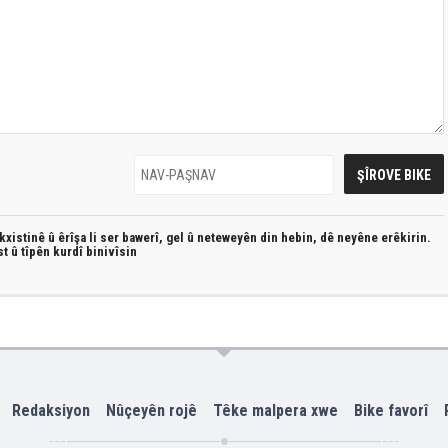
xistinê û êrîşa li ser bawerî, gel û neteweyên din hebin,
dê neyêne erêkirin.
st û
tîpên kurdî
binivîsin
Redaksiyon
Nûçeyên rojê
Têke malpera xwe
Bike favorî