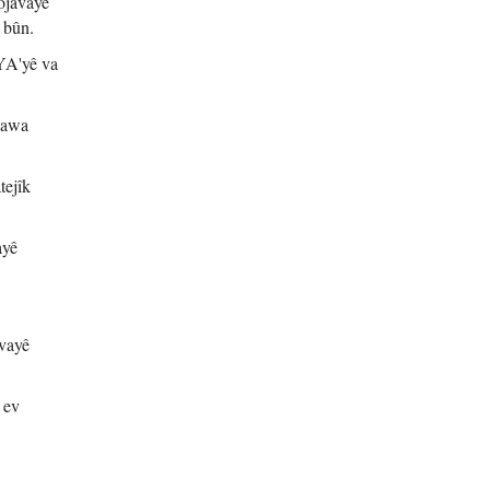
rojavayê
 bûn.
YA'yê va
çawa
tejîk
ayê
avayê
 ev