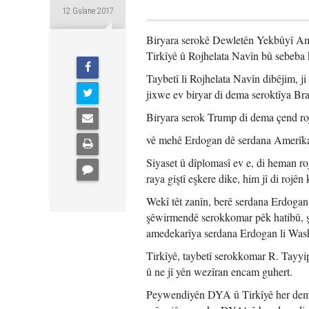
12 Gulane 2017
Biryara serokê Dewletên Yekbûyî Am
Tirkîyê û Rojhelata Navîn bû sebeba k
Taybetî li Rojhelata Navîn dibêjim, j
jixwe ev biryar di dema seroktîya Bra
Biryara serok Trump di dema çend roj
vê mehê Erdogan dê serdana Amerîka
Siyaset û dîplomasî ev e, di heman ro
raya giştî eşkere dike, him jî di rojê
Wekî têt zanîn, berê serdana Erdogan
şêwirmendê serokkomar pêk hatibû, ş
amedekarîya serdana Erdogan li Wash
Tirkîyê, taybetî serokkomar R. Tayyi
û ne jî yên wezîran encam guhert.
Peywendiyên DYA û Tirkîyê her dem tî