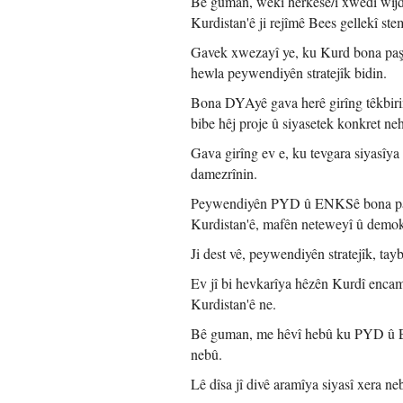
Bê guman, wekî herkesê/î xwedî wîjdan
Kurdistan'ê ji rejîmê Bees gellekî st
Gavek xwezayî ye, ku Kurd bona paşe
hewla peywendiyên stratejîk bidin.
Bona DYAyê gava herê girîng têkbirin
bibe hêj proje û siyasetek konkret ne
Gava girîng ev e, ku tevgara siyasîy
damezrînin.
Peywendiyên PYD û ENKSê bona paşer
Kurdistan'ê, mafên neteweyî û demokr
Ji dest vê, peywendiyên stratejîk, tay
Ev jî bi hevkarîya hêzên Kurdî encame
Kurdistan'ê ne.
Bê guman, me hêvî hebû ku PYD û E
nebû.
Lê dîsa jî divê aramîya siyasî xera ne