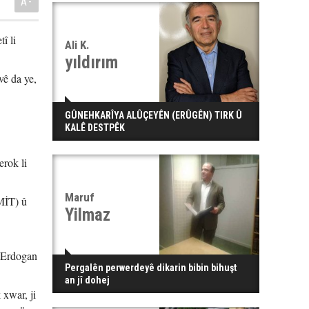
A-
î li
Ali K.
yıldırım
vê da ye,
GÛNEHKARÎYA ALÛÇEYÊN (ERÛGÊN) TIRK Û
KALÊ DESTPÊK
erok li
Maruf
MİT) û
Yilmaz
n Erdogan
Pergalên perwerdeyê dikarin bibin bihuşt
an jî dohej
xwar, ji