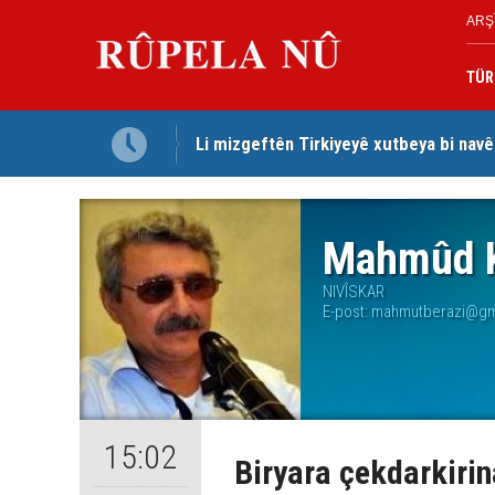
ARŞ
TÜR
Li mizgeftên Tirkiyeyê xutbeya bi navê
Mihemed Hacî Mehmûd: Ji bo parastina 
Mahmûd K
NIVÎSKAR
E-post:
mahmutberazi@gm
15:02
Biryara çekdarkirin