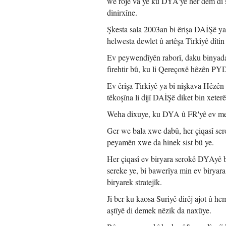
wê rojê va ye ku DYA'yê her dem di 
dinirxîne.
Şkesta sala 2003an bi êrişa DAİŞê ya 
helwesta dewlet û artêşa Tirkîyê dîti
Ev peywendîyên raborî, daku binyada 
firehtir bû, ku li Qereçoxê hêzên P
Ev êrişa Tirkîyê ya bi nişkava Hêzê
têkoşîna li dijî DAİŞê diket bin xeterê 
Weha dixuye, ku DYA û FR'yê ev metirs
Ger we bala xwe dabû, her çiqasî sero
peyamên xwe da hinek sist bû ye.
Her çiqasî ev biryara serokê DYAyê b
sereke ye, bi bawerîya min ev biryara
biryarek stratejîk.
Ji ber ku kaosa Suriyê dirêj ajot û h
aştîyê di demek nêzik da naxûye.