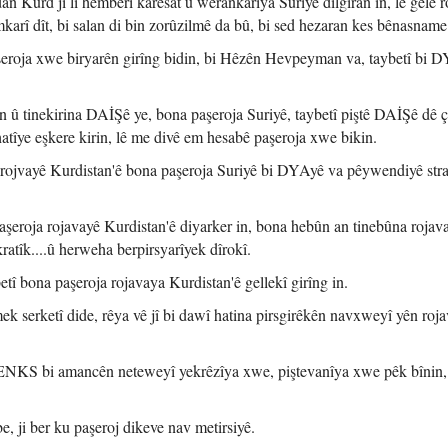
 Kurd jî li hemberî karesat û wêrankarîya Surîyê dilgiran in, lê gelê 
emkarî dît, bi salan di bin zorûzilmê da bû, bi sed hezaran kes bênasname
roja xwe biryarên girîng bidin, bi Hêzên Hevpeyman va, taybetî bi D
 û tinekirina DAİŞê ye, bona paşeroja Suriyê, taybetî piştê DAİŞê dê 
hatîye eşkere kirin, lê me divê em hesabê paşeroja xwe bikin.
a rojvayê Kurdistan'ê bona paşeroja Suriyê bi DYAyê va pêywendiyê stra
oja rojavayê Kurdistan'ê diyarker in, bona hebûn an tinebûna rojav
atîk....û herweha berpirsyarîyek dîrokî.
betî bona paşeroja rojavaya Kurdistan'ê gellekî girîng in.
k serketî dide, rêya vê jî bi dawî hatina pirsgirêkên navxweyî yên roj
NKS bi amancên neteweyî yekrêzîya xwe, piştevanîya xwe pêk bînin,
be, ji ber ku paşeroj dikeve nav metirsiyê.