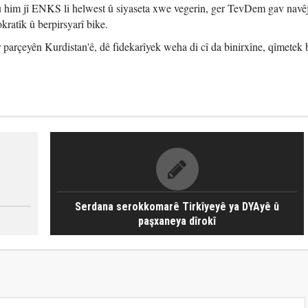
him jî ENKS li helwest û siyaseta xwe vegerin, ger TevDem gav navêje
ratîk û berpirsyarî bike.
 parçeyên Kurdistan'ê, dê fidekarîyek weha di cî da binirxîne, qîmetek 
Serdana serokkomarê Tirkîyeyê ya DYAyê û
paşxaneya dîrokî