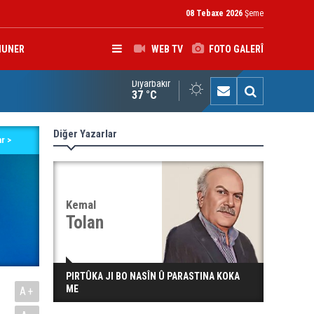
08 Tebaxe 2026
Şeme
HUNER
WEB TV
FOTO GALERÎ
Diyarbakır
rokerkanê Iraqê Fermandariya Operasyonên Rojhilatê Dîcleyê hi
37 °C
Diğer Yazarlar
r >
Kemal
Tolan
PIRTÛKA JI BO NASÎN Û PARASTINA KOKA
ME
A+