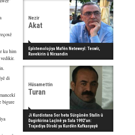
bawer"
a
Nezir
Akat
ereçoxê
Epîstemolojiya Mafên Neteweyî: Teswîr,
er ku him
Ravekirin û Nirxandin
 vedikir.
in.
îyê di
Hüsamettin
Turan
amancekî
e bigure
Ji Kurdistana Sor heta Sürgûnên Stalîn û
îya
Dagirkirina Laçînê ya Sala 1992’an:
Trajediya Dîrokî ya Kurdên Kafkasyayê