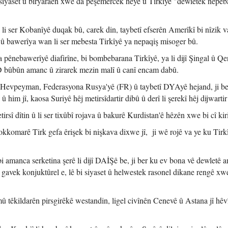
siyaset û biryaraên xwe da pêşemercek heye û Tirkîyê "dewletek nepê
li ser Kobanîyê duqak bû, carek din, taybetî efserên Amerîkî bi nîzik v
n û bawerîya wan li ser mebesta Tirkîyê ya nepaqiş misoger bû.
pênebawerîyê diafirîne, bi bombebarana Tirkîyê, ya li dijî Şingal û Q
YD bûbûn amanc û zirarek mezin malî û canî encam dabû.
n Hevpeyman, Federasyona Rusya'yê (FR) û taybetî DYAyê hejand, ji b
û him jî, kaosa Suriyê hêj metirsîdartir dibû û derî li şerekî hêj dijwartir
î dîtin û li ser tixûbî rojava û bakurê Kurdistan'ê hêzên xwe bi cî kir
kkomarê Tirk gefa êrişek bi nişkava dixwe jî, ji wê rojê va ye ku Tirk
i amanca serketina şerê li dijî DAİŞê be, ji ber ku ev bona vê dewletê 
 gavek konjuktûrel e, lê bi siyaset û helwestek rasonel dikane rengê xw
emû têkildarên pirsgirêkê westandin, ligel civînên Cenevê û Astana jî hêv