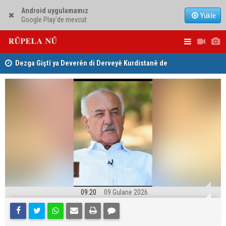
Android uygulamamız
Yükle
Google Play'de mevcut
ha
Dezga Giştî ya Deverên di Derveyê Kurdistanê de
Nêçîrvan Ba
gotinên parêzgere Kerkûkê Muhammed Saman red kir
09:20
09 Gulane 2026