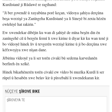
Kurdistanê ji Rûdawê re ragihand:
"Ji ber govendê û xuyabûna porê keçan, vîdeoya şahiya derçûna
beşa werzişê ya Zanîngeha Kurdistanê ya li Sineyê bi zexta hêzên
ewlehiyê hat rakirin."
Ew xwendekar dibêjin ku wan di şahiyê de mîna beşên din ên
zanîngehê cil û bergên fermî li xwe kirine û diyar kir ku wan tenê ji
bo vîdeoyê hinek liv û tevgerên werzişê kirine û ji bo derçûna xwe
kêfxweşiya xwe nîşan dane.
Jêbirina vîdeoyê ya li ser torên civakî bû sedema karvedanên
berfireh ên xelkê.
Hinek bikarhênerên torên civakî ew vîdeo bi muzîka Kurdî li ser
rûpel û hesabên xwe belav kir û pîrozbahî li xwendekaran kir.
NÛÇEYE
ŞÎROVE BIKE