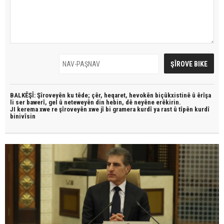
BALKÊŞÎ: Şîroveyên ku têde;
çêr, heqaret, hevokên biçûkxistinê û êrîşa
li ser bawerî, gel û neteweyên din hebin,
dê neyêne erêkirin.
JI kerema xwe re şîroveyên xwe jî bi
gramera kurdî
ya rast û
tîpên kurdî
binivîsin