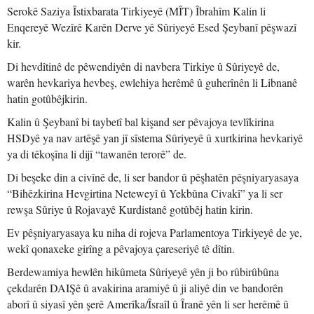
Serokê Saziya Îstixbarata Tirkiyeyê (MÎT) Îbrahîm Kalin li
Enqereyê Wezîrê Karên Derve yê Sûriyeyê Esed Şeybanî pêşwazî
kir.
Di hevdîtinê de pêwendiyên di navbera Tirkiye û Sûriyeyê de,
warên hevkariya hevbeş, ewlehiya herêmê û guherînên li Libnanê
hatin gotûbêjkirin.
Kalin û Şeybanî bi taybetî bal kişand ser pêvajoya tevlîkirina
HSDyê ya nav artêşê yan jî sîstema Sûriyeyê û xurtkirina hevkariyê
ya di têkoşîna li dijî “tawanên terorê” de.
Di beşeke din a civînê de, li ser bandor û pêşhatên pêşniyaryasaya
“Bihêzkirina Hevgirtina Neteweyî û Yekbûna Civakî” ya li ser
rewşa Sûriye û Rojavayê Kurdistanê gotûbêj hatin kirin.
Ev pêşniyaryasaya ku niha di rojeva Parlamentoya Tirkiyeyê de ye,
wekî qonaxeke girîng a pêvajoya çareseriyê tê dîtin.
Berdewamiya hewlên hikûmeta Sûriyeyê yên ji bo rûbirûbûna
çekdarên DAIŞê û avakirina aramiyê û ji aliyê din ve bandorên
aborî û siyasî yên şerê Amerîka/Îsraîl û Îranê yên li ser herêmê û