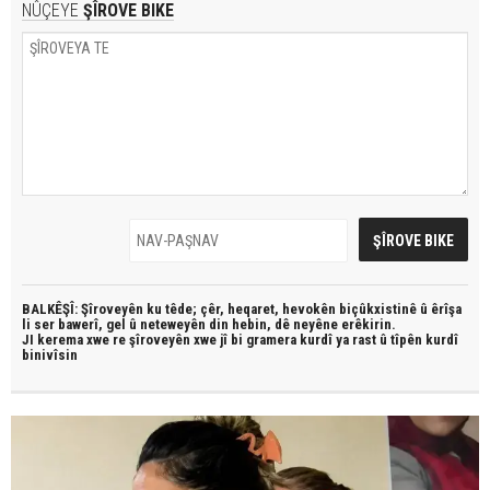
NÛÇEYE
ŞÎROVE BIKE
BALKÊŞÎ: Şîroveyên ku têde;
çêr, heqaret, hevokên biçûkxistinê û êrîşa
li ser bawerî, gel û neteweyên din hebin,
dê neyêne erêkirin.
JI kerema xwe re şîroveyên xwe jî bi
gramera kurdî
ya rast û
tîpên kurdî
binivîsin