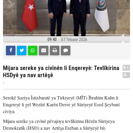
09:40
07 Tebaxe 2026
Mijara sereke ya civînên li Enqereyê: Tevlîkirina
A+
HSDyê ya nav artêşê
A-
.
Serokê Saziya Îstixbaratê ya Tirkiyeyê (MÎT) Îbrahîm Kalin li
Enqereyê li gel Wezîrê Karên Derve yê Sûriyeyê Esed Şeybanî
civiya.
Mijara sereke ya civînê pêvajoya tevlîkirina Hêzên Sûriyeya
Demokratîk (HSD) a nav Artêşa Ereban a Sûriyeyê bû.