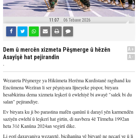
11:07
06 Tebaxe 2026
Dem û mercên xizmeta Pêşmerge û hêzên
A+
Asayîşê hat pejirandin
A-
.
Wezareta Pêşmerge ya Hikûmeta Herêma Kurdistanê ragihand ku
Encûmena Wezîran li ser pêşniyara lîjneyeke pispor, biryara
hesabkirina dema xizmeta leşkerî û ewlehiyê bi awayê "salek bi du
salan" pejirandiye.
Ev biryara ku ji bo parastina mafên qanûnî û darayî yên karmendên
saziyên ewlehî û leşkerî hat girtin, di navbera 4ê Tîrmeha 1992an
heta 31ê Kanûna 2024an vegirtî dike.
Li gorî daxuyaniya wezaretê, bicihanîna vê biryarê ne neçarî ye û li