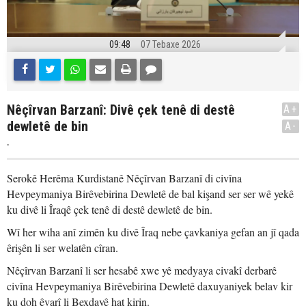
09:48
07 Tebaxe 2026
Nêçîrvan Barzanî: Divê çek tenê di destê
A+
dewletê de bin
A-
.
Serokê Herêma Kurdistanê Nêçîrvan Barzanî di civîna
Hevpeymaniya Birêvebirina Dewletê de bal kişand ser ser wê yekê
ku divê li Îraqê çek tenê di destê dewletê de bin.
Wî her wiha anî zimên ku divê Îraq nebe çavkaniya gefan an jî qada
êrişên li ser welatên cîran.
Nêçîrvan Barzanî li ser hesabê xwe yê medyaya civakî derbarê
civîna Hevpeymaniya Birêvebirina Dewletê daxuyaniyek belav kir
ku doh êvarî li Bexdayê hat kirin.