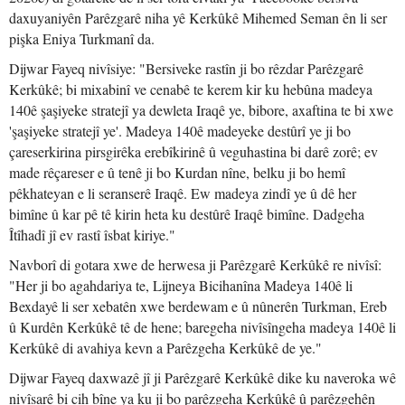
daxuyaniyên Parêzgarê niha yê Kerkûkê Mihemed Seman ên li ser
pişka Eniya Turkmanî da.
Dijwar Fayeq nivîsiye: "Bersiveke rastîn ji bo rêzdar Parêzgarê
Kerkûkê; bi mixabinî ve cenabê te kerem kir ku hebûna madeya
140ê şaşiyeke stratejî ya dewleta Iraqê ye, bibore, axaftina te bi xwe
'şaşiyeke stratejî ye'. Madeya 140ê madeyeke destûrî ye ji bo
çareserkirina pirsgirêka erebîkirinê û veguhastina bi darê zorê; ev
made rêçareser e û tenê ji bo Kurdan nîne, belku ji bo hemî
pêkhateyan e li seranserê Iraqê. Ew madeya zindî ye û dê her
bimîne û kar pê tê kirin heta ku destûrê Iraqê bimîne. Dadgeha
Îtîhadî jî ev rastî îsbat kiriye."
Navborî di gotara xwe de herwesa ji Parêzgarê Kerkûkê re nivîsî:
"Her ji bo agahdariya te, Lijneya Bicihanîna Madeya 140ê li
Bexdayê li ser xebatên xwe berdewam e û nûnerên Turkman, Ereb
û Kurdên Kerkûkê tê de hene; baregeha nivîsîngeha madeya 140ê li
Kerkûkê di avahiya kevn a Parêzgeha Kerkûkê de ye."
Dijwar Fayeq daxwazê jî ji Parêzgarê Kerkûkê dike ku naveroka wê
nivîsarê bi cih bîne ya ku ji bo parêzgeha Kerkûkê û parêzgehên