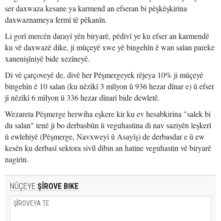
ser daxwaza kesane ya karmend an efseran bi pêşkêşkirina
daxwaznameya fermî tê pêkanîn.
Li gorî mercên darayî yên biryarê, pêdivî ye ku efser an karmendê
ku vê daxwazê dike, ji mûçeyê xwe yê bingehîn ê wan salan pareke
xanenişîniyê bide xezîneyê.
Di vê çarçoveyê de, divê her Pêşmergeyek rêjeya 10% ji mûçeyê
bingehîn ê 10 salan (ku nêzîkî 3 mîlyon û 936 hezar dînar e) û efser
jî nêzîkî 6 mîlyon û 336 hezar dînarî bide dewletê.
Wezareta Pêşmerge herwiha eşkere kir ku ev hesabkirina "salek bi
du salan" tenê ji bo derbasbûn û veguhastina di nav saziyên leşkerî
û ewlehiyê (Pêşmerge, Navxweyî û Asayîş) de derbasdar e û ew
kesên ku derbasî sektora sivîl dibin an hatine veguhastin vê biryarê
nagirin.
NÛÇEYE
ŞÎROVE BIKE