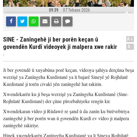
09:39
07 Tebaxe 2026
SINE - Zanîngehê ji ber porên keçan û
A+
govendên Kurdî vîdeoyek ji malpera xwe rakir
A-
.
Ji ber govendê û xuyabûna porê keçan, vîdeoya şahiya derçûna beşa
werzişê ya Zanîngeha Kurdistanê ya li bajarê Sineyê yê Rojhilatê
Kurdistanê ji torên civakî yên zanîngehê hat rakirin.
Xwendekarên ku ji beşa werzişê ya Zanîngeha Kurdistanê (Sine-
Rojhilatê Kurdistanê) der çûne pîrozbahiyeke rengîn kir.
Xwendekaran vîdeo ji Rûdawê re şand û da zanîn ku birêvebiriya
zanîngehê ji ber porên wan û govendên Kurdî ev vîdeo ji malpera
zanîngehê rakiriye.
Hinek xwendekarên Zanîngeha Kurdistanê ya li Sineya Rojhilatê