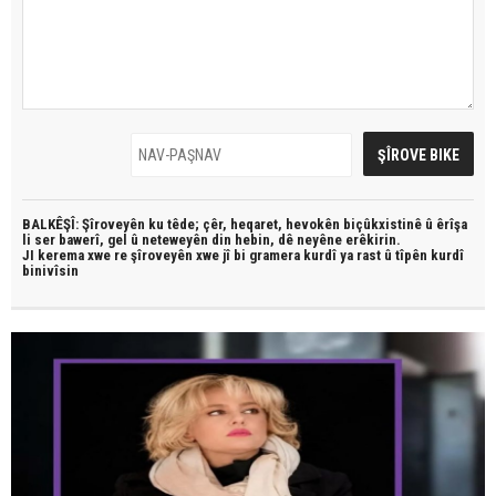
BALKÊŞÎ: Şîroveyên ku têde;
çêr, heqaret, hevokên biçûkxistinê û êrîşa
li ser bawerî, gel û neteweyên din hebin,
dê neyêne erêkirin.
JI kerema xwe re şîroveyên xwe jî bi
gramera kurdî
ya rast û
tîpên kurdî
binivîsin