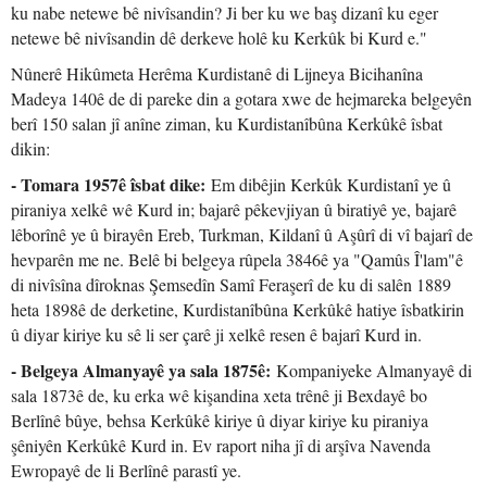
ku nabe netewe bê nivîsandin? Ji ber ku we baş dizanî ku eger
netewe bê nivîsandin dê derkeve holê ku Kerkûk bi Kurd e."
Nûnerê Hikûmeta Herêma Kurdistanê di Lijneya Bicihanîna
Madeya 140ê de di pareke din a gotara xwe de hejmareka belgeyên
berî 150 salan jî anîne ziman, ku Kurdistanîbûna Kerkûkê îsbat
dikin:
- Tomara 1957ê îsbat dike:
Em dibêjin Kerkûk Kurdistanî ye û
piraniya xelkê wê Kurd in; bajarê pêkevjiyan û biratiyê ye, bajarê
lêborînê ye û birayên Ereb, Turkman, Kildanî û Aşûrî di vî bajarî de
hevparên me ne. Belê bi belgeya rûpela 3846ê ya "Qamûs Î'lam"ê
di nivîsîna dîroknas Şemsedîn Samî Feraşerî de ku di salên 1889
heta 1898ê de derketine, Kurdistanîbûna Kerkûkê hatiye îsbatkirin
û diyar kiriye ku sê li ser çarê ji xelkê resen ê bajarî Kurd in.
- Belgeya Almanyayê ya sala 1875ê:
Kompaniyeke Almanyayê di
sala 1873ê de, ku erka wê kişandina xeta trênê ji Bexdayê bo
Berlînê bûye, behsa Kerkûkê kiriye û diyar kiriye ku piraniya
şêniyên Kerkûkê Kurd in. Ev raport niha jî di arşîva Navenda
Ewropayê de li Berlînê parastî ye.