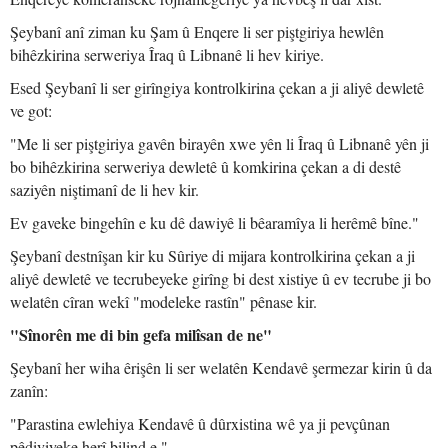
Şeybanî anî ziman ku Şam û Enqere li ser piştgiriya hewlên
bihêzkirina serweriya Îraq û Libnanê li hev kiriye.
Esed Şeybanî li ser girîngiya kontrolkirina çekan a ji aliyê dewletê
ve got:
"Me li ser piştgiriya gavên birayên xwe yên li Îraq û Libnanê yên ji
bo bihêzkirina serweriya dewletê û komkirina çekan a di destê
saziyên niştimanî de li hev kir.
Ev gaveke bingehîn e ku dê dawiyê li bêaramîya li herêmê bîne."
Şeybanî destnîşan kir ku Sûriye di mijara kontrolkirina çekan a ji
aliyê dewletê ve tecrubeyeke girîng bi dest xistiye û ev tecrube ji bo
welatên cîran wekî "modeleke rastîn" pênase kir.
"Sînorên me di bin gefa milîsan de ne"
Şeybanî her wiha êrişên li ser welatên Kendavê şermezar kirin û da
zanîn:
"Parastina ewlehiya Kendavê û dûrxistina wê ya ji pevçûnan
pêdiviyeke herî bilind e."