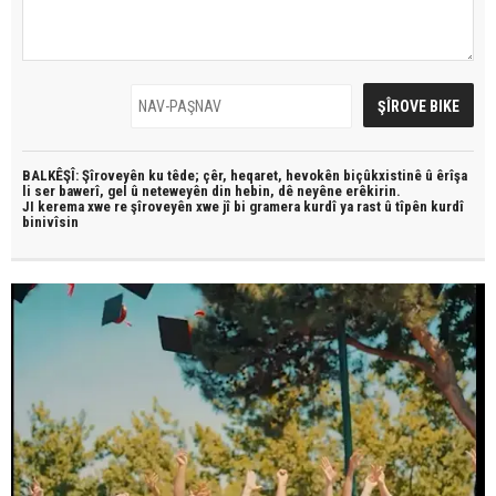
BALKÊŞÎ: Şîroveyên ku têde;
çêr, heqaret, hevokên biçûkxistinê û êrîşa
li ser bawerî, gel û neteweyên din hebin,
dê neyêne erêkirin.
JI kerema xwe re şîroveyên xwe jî bi
gramera kurdî
ya rast û
tîpên kurdî
binivîsin