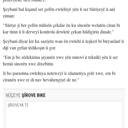
Şeybanî bal kişand ser gefên ewlehiyê yên li ser Sûriyeyê û anî
ziman:
"Sûriye ji ber gefên milîsên çekdar ên ku sînorên welatên cîran bi
kar tînin û li derveyî kontrola dewletê çekan hildigirin dinale."
Şeybanî diyar kir ku saziyên wan ên ewlehî û leşkerî bi biryardarî li
dijî van gefan têdikoşin û got:
"Em ji bo zêdekirina şiyanên xwe yên mirovî û teknîkî yên li ser
hemû sînorên xwe dixebitin.
Ji bo parastina ewlehiya neteweyî û silametiya gelê xwe, em bi
cîranên xwe re di nav hevahengiyê de ne."
NÛÇEYE
ŞÎROVE BIKE