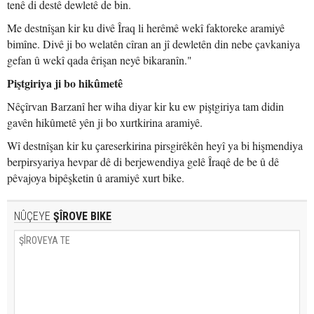
tenê di destê dewletê de bin.
Me destnîşan kir ku divê Îraq li herêmê wekî faktoreke aramiyê
bimîne. Divê ji bo welatên cîran an jî dewletên din nebe çavkaniya
gefan û wekî qada êrişan neyê bikaranîn."
Piştgiriya ji bo hikûmetê
Nêçîrvan Barzanî her wiha diyar kir ku ew piştgiriya tam didin
gavên hikûmetê yên ji bo xurtkirina aramiyê.
Wî destnîşan kir ku çareserkirina pirsgirêkên heyî ya bi hişmendiya
berpirsyariya hevpar dê di berjewendiya gelê Îraqê de be û dê
pêvajoya bipêşketin û aramiyê xurt bike.
NÛÇEYE
ŞÎROVE BIKE