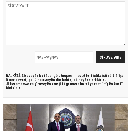
BALKÊŞÎ: Şîroveyên ku têde;
çêr, heqaret, hevokên biçûkxistinê û êrîşa
li ser bawerî, gel û neteweyên din hebin,
dê neyêne erêkirin.
JI kerema xwe re şîroveyên xwe jî bi
gramera kurdî
ya rast û
tîpên kurdî
binivîsin