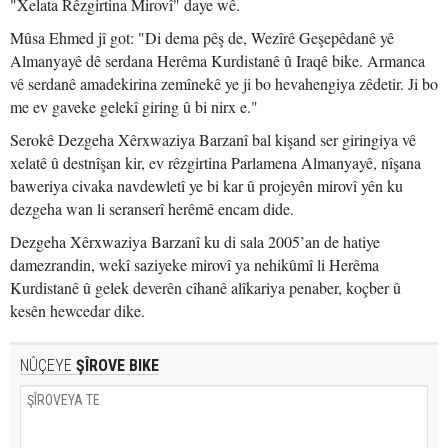
"Xelata Rêzgirtina Mirovî" daye wê.
Mûsa Ehmed jî got: "Di dema pêş de, Wezîrê Geşepêdanê yê
Almanyayê dê serdana Herêma Kurdistanê û Iraqê bike. Armanca
vê serdanê amadekirina zemînekê ye ji bo hevahengiya zêdetir. Ji bo
me ev gaveke gelekî giring û bi nirx e."
Serokê Dezgeha Xêrxwaziya Barzanî bal kişand ser giringiya vê
xelatê û destnîşan kir, ev rêzgirtina Parlamena Almanyayê, nîşana
baweriya civaka navdewletî ye bi kar û projeyên mirovî yên ku
dezgeha wan li seranserî herêmê encam dide.
Dezgeha Xêrxwaziya Barzanî ku di sala 2005’an de hatiye
damezrandin, wekî saziyeke mirovî ya nehikûmî li Herêma
Kurdistanê û gelek deverên cîhanê alîkariya penaber, koçber û
kesên hewcedar dike.
NÛÇEYE
ŞÎROVE BIKE