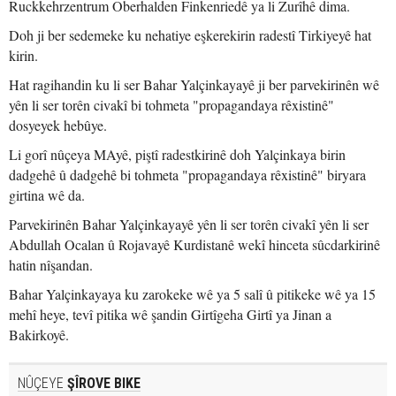
Ruckkehrzentrum Oberhalden Finkenriedê ya li Zurîhê dima.
Doh ji ber sedemeke ku nehatiye eşkerekirin radestî Tirkiyeyê hat
kirin.
Hat ragihandin ku li ser Bahar Yalçinkayayê ji ber parvekirinên wê
yên li ser torên civakî bi tohmeta "propagandaya rêxistinê"
dosyeyek hebûye.
Li gorî nûçeya MAyê, piştî radestkirinê doh Yalçinkaya birin
dadgehê û dadgehê bi tohmeta "propagandaya rêxistinê" biryara
girtina wê da.
Parvekirinên Bahar Yalçinkayayê yên li ser torên civakî yên li ser
Abdullah Ocalan û Rojavayê Kurdistanê wekî hinceta sûcdarkirinê
hatin nîşandan.
Bahar Yalçinkayaya ku zarokeke wê ya 5 salî û pitikeke wê ya 15
mehî heye, tevî pitika wê şandin Girtîgeha Girtî ya Jinan a
Bakirkoyê.
NÛÇEYE
ŞÎROVE BIKE