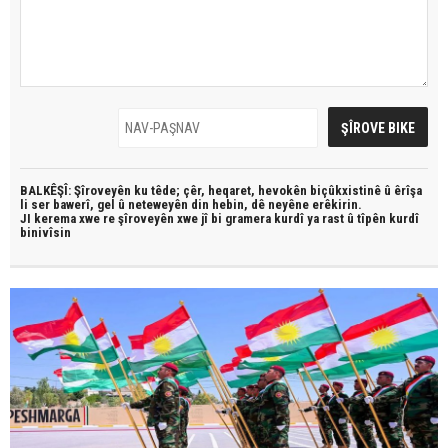
BALKÊŞÎ: Şîroveyên ku têde;
çêr, heqaret, hevokên biçûkxistinê û êrîşa
li ser bawerî, gel û neteweyên din hebin,
dê neyêne erêkirin.
JI kerema xwe re şîroveyên xwe jî bi
gramera kurdî
ya rast û
tîpên kurdî
binivîsin