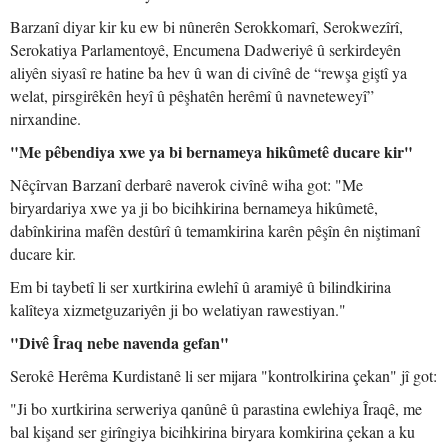
Barzanî diyar kir ku ew bi nûnerên Serokkomarî, Serokwezîrî,
Serokatiya Parlamentoyê, Encumena Dadweriyê û serkirdeyên
aliyên siyasî re hatine ba hev û wan di civînê de “rewşa giştî ya
welat, pirsgirêkên heyî û pêşhatên herêmî û navneteweyî”
nirxandine.
"Me pêbendiya xwe ya bi bernameya hikûmetê ducare kir"
Nêçîrvan Barzanî derbarê naverok civînê wiha got: "Me
biryardariya xwe ya ji bo bicihkirina bernameya hikûmetê,
dabînkirina mafên destûrî û temamkirina karên pêşîn ên niştimanî
ducare kir.
Em bi taybetî li ser xurtkirina ewlehî û aramiyê û bilindkirina
kalîteya xizmetguzariyên ji bo welatiyan rawestiyan."
"Divê Îraq nebe navenda gefan"
Serokê Herêma Kurdistanê li ser mijara "kontrolkirina çekan" jî got:
"Ji bo xurtkirina serweriya qanûnê û parastina ewlehiya Îraqê, me
bal kişand ser girîngiya bicihkirina biryara komkirina çekan a ku