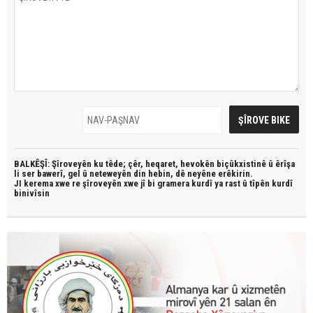
BALKÊŞÎ: Şîroveyên ku têde;
çêr, heqaret, hevokên biçûkxistinê û êrîşa
li ser bawerî, gel û neteweyên din hebin,
dê neyêne erêkirin.
JI kerema xwe re şîroveyên xwe jî bi
gramera kurdî
ya rast û
tîpên kurdî
binivîsin