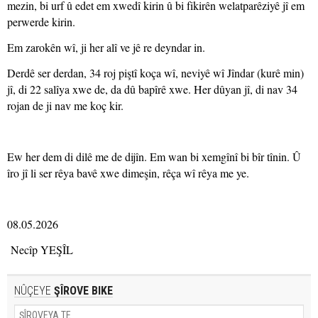
mezin, bi urf û edet em xwedî kirin û bi fikirên welatparêziyê jî em
perwerde kirin.
Em zarokên wî, ji her alî ve jê re deyndar in.
Derdê ser derdan, 34 roj piştî koça wî, neviyê wî Jîndar (kurê min)
jî, di 22 salîya xwe de, da dû bapîrê xwe. Her dûyan jî, di nav 34
rojan de ji nav me koç kir.
Ew her dem di dilê me de dijîn. Em wan bi xemgînî bi bîr tînin. Û
îro jî li ser rêya bavê xwe dimeşin, rêça wî rêya me ye.
08.05.2026
Necîp YEŞÎL
NÛÇEYE
ŞÎROVE BIKE