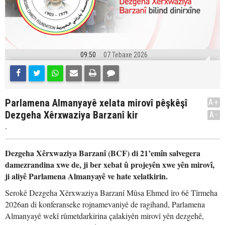
09:50
07 Tebaxe 2026
Parlamena Almanyayê xelata mirovî pêşkêşî
A+
Dezgeha Xêrxwaziya Barzanî kir
A-
.
Dezgeha Xêrxwaziya Barzanî (BCF) di 21’emîn salvegera
damezrandina xwe de, ji ber xebat û projeyên xwe yên mirovî,
ji aliyê Parlamena Almanyayê ve hate xelatkirin.
Serokê Dezgeha Xêrxwaziya Barzanî Mûsa Ehmed îro 6ê Tîrmeha
2026an di konferanseke rojnamevaniyê de ragihand, Parlamena
Almanyayê wekî rûmetdarkirina çalakiyên mirovî yên dezgehê,