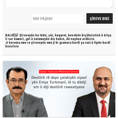
BALKÊŞÎ: Şîroveyên ku têde;
çêr, heqaret, hevokên biçûkxistinê û êrîşa
li ser bawerî, gel û neteweyên din hebin,
dê neyêne erêkirin.
JI kerema xwe re şîroveyên xwe jî bi
gramera kurdî
ya rast û
tîpên kurdî
binivîsin