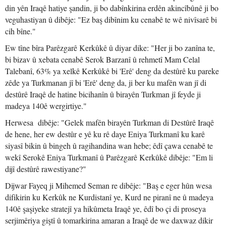
din yên Iraqê hatiye şandin, ji bo dabînkirina erdên akincîbûnê ji bo
veguhastiyan û dibêje: "Ez baş dibînim ku cenabê te wê nivîsarê bi
cih bîne."
Ew tîne bîra Parêzgarê Kerkûkê û diyar dike: "Her ji bo zanîna te,
bi bizav û xebata cenabê Serok Barzanî û rehmetî Mam Celal
Talebanî, 63% ya xelkê Kerkûkê bi 'Erê' deng da destûrê ku pareke
zêde ya Turkmanan jî bi 'Erê' deng da, ji ber ku mafên wan jî di
destûrê Iraqê de hatine bicihanîn û birayên Turkman jî feyde ji
madeya 140ê wergirtiye."
Herwesa dibêje: "Gelek mafên birayên Turkman di Destûrê Iraqê
de hene, her ew destûr e yê ku rê daye Eniya Turkmanî ku karê
siyasî bikin û bingeh û ragihandina wan hebe; êdî çawa cenabê te
wekî Serokê Eniya Turkmanî û Parêzgarê Kerkûkê dibêje: "Em li
dijî destûrê rawestiyane?"
Dijwar Fayeq ji Mihemed Seman re dibêje: "Baş e eger hûn wesa
difikirin ku Kerkûk ne Kurdistanî ye, Kurd ne piranî ne û madeya
140ê şaşiyeke stratejî ya hikûmeta Iraqê ye, êdî bo çi di proseya
serjimêriya giştî û tomarkirina amaran a Iraqê de we daxwaz dikir