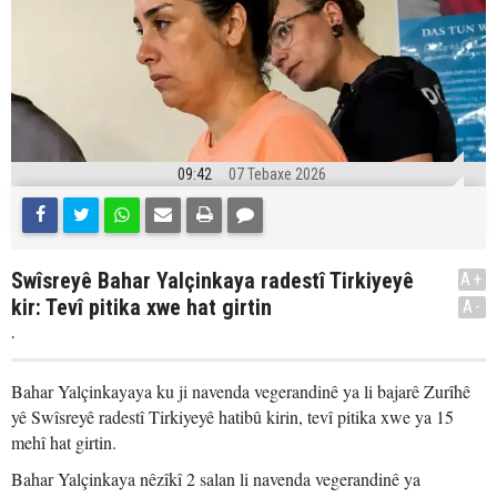
09:42
07 Tebaxe 2026
Swîsreyê Bahar Yalçinkaya radestî Tirkiyeyê
A+
kir: Tevî pitika xwe hat girtin
A-
.
Bahar Yalçinkayaya ku ji navenda vegerandinê ya li bajarê Zurîhê
yê Swîsreyê radestî Tirkiyeyê hatibû kirin, tevî pitika xwe ya 15
mehî hat girtin.
Bahar Yalçinkaya nêzîkî 2 salan li navenda vegerandinê ya