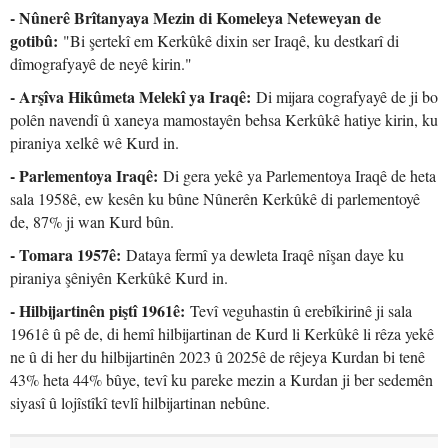
- Nûnerê Brîtanyaya Mezin di Komeleya Neteweyan de
gotibû:
"Bi şertekî em Kerkûkê dixin ser Iraqê, ku destkarî di
dîmografyayê de neyê kirin."
- Arşîva Hikûmeta Melekî ya Iraqê:
Di mijara cografyayê de ji bo
polên navendî û xaneya mamostayên behsa Kerkûkê hatiye kirin, ku
piraniya xelkê wê Kurd in.
- Parlementoya Iraqê:
Di gera yekê ya Parlementoya Iraqê de heta
sala 1958ê, ew kesên ku bûne Nûnerên Kerkûkê di parlementoyê
de, 87% ji wan Kurd bûn.
- Tomara 1957ê:
Dataya fermî ya dewleta Iraqê nîşan daye ku
piraniya şêniyên Kerkûkê Kurd in.
- Hilbijartinên piştî 1961ê:
Tevî veguhastin û erebîkirinê ji sala
1961ê û pê de, di hemî hilbijartinan de Kurd li Kerkûkê li rêza yekê
ne û di her du hilbijartinên 2023 û 2025ê de rêjeya Kurdan bi tenê
43% heta 44% bûye, tevî ku pareke mezin a Kurdan ji ber sedemên
siyasî û lojîstîkî tevlî hilbijartinan nebûne.