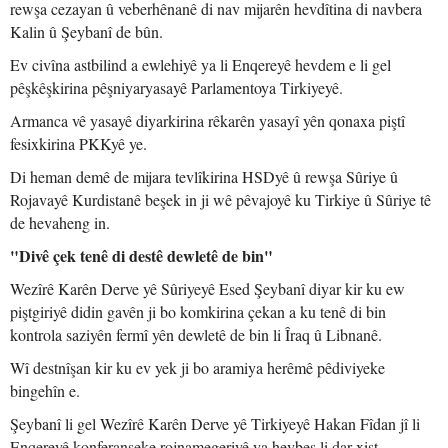
rewşa cezayan û veberhênanê di nav mijarên hevdîtina di navbera
Kalin û Şeybanî de bûn.
Ev civîna astbilind a ewlehiyê ya li Enqereyê hevdem e li gel
pêşkêşkirina pêşniyaryasayê Parlamentoya Tirkiyeyê.
Armanca vê yasayê diyarkirina rêkarên yasayî yên qonaxa piştî
fesixkirina PKKyê ye.
Di heman demê de mijara tevlîkirina HSDyê û rewşa Sûriye û
Rojavayê Kurdistanê beşek in ji wê pêvajoyê ku Tirkiye û Sûriye tê
de hevaheng in.
"Divê çek tenê di destê dewletê de bin"
Wezîrê Karên Derve yê Sûriyeyê Esed Şeybanî diyar kir ku ew
piştgiriyê didin gavên ji bo komkirina çekan a ku tenê di bin
kontrola saziyên fermî yên dewletê de bin li Îraq û Libnanê.
Wî destnîşan kir ku ev yek ji bo aramiya herêmê pêdiviyeke
bingehîn e.
Şeybanî li gel Wezîrê Karên Derve yê Tirkiyeyê Hakan Fîdan jî li
Enqereyê konferanseke rojnamegeriyê ya hevbeş li dar xist.