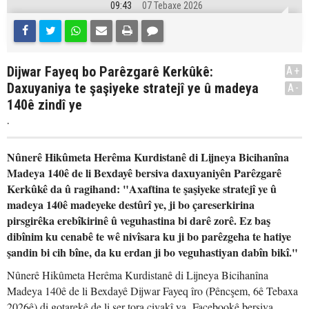
09:43
07 Tebaxe 2026
Dijwar Fayeq bo Parêzgarê Kerkûkê:
A+
Daxuyaniya te şaşiyeke stratejî ye û madeya
A-
140ê zindî ye
.
Nûnerê Hikûmeta Herêma Kurdistanê di Lijneya Bicihanîna
Madeya 140ê de li Bexdayê bersiva daxuyaniyên Parêzgarê
Kerkûkê da û ragihand: "Axaftina te şaşiyeke stratejî ye û
madeya 140ê madeyeke destûrî ye, ji bo çareserkirina
pirsgirêka erebîkirinê û veguhastina bi darê zorê. Ez baş
dibînim ku cenabê te wê nivîsara ku ji bo parêzgeha te hatiye
şandin bi cih bîne, da ku erdan ji bo veguhastiyan dabîn bikî."
Nûnerê Hikûmeta Herêma Kurdistanê di Lijneya Bicihanîna
Madeya 140ê de li Bexdayê Dijwar Fayeq îro (Pêncşem, 6ê Tebaxa
2026ê) di gotarekê de li ser tora civakî ya Facebookê bersiva