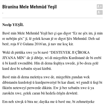
Bîranîna Mele Mehmûd Yeşîl
A+
.
A-
Necîp YEŞÎL
Bavê min Mele Mehmûd Yeşîl her çi qas digot “Ez ne şêx im, ji min
re nebêjin şêx” jî, lê gelek kesan jê re digot Şêx Mehmûd. Deh sal
berê, roja 8’ê Gulana 2016'an, ji nav me koç kir.
Wekî di pirtûka xwe ya bi navê “DESTEYEK JI ÇÎROKA
JIYANA MIN" de jî dibêje, wî di mizgeftên Kurdistanê de bi erebî
û bi kurdî xwendibû. Hîn di dema feqîtiya xwede, ji bo doza gelê
kurd dest bi xebatên siyasî kiribû.
Bavê min di dema meletiya xwe de, mizgeftên gundan wek
dibistanên kurdolojî û kurdperweriyê bi kar dianî, wî gundî û feqî bi
fikirên neteweyî perwerde dikirin. Ew ji ber xebatên xwe û ya
zarokên xwe, gelek caran bû hedefa êrîşên dewletê.
Em neh xiwşk û bira ne; dayika me û bavê me, bi zehmetiyeke