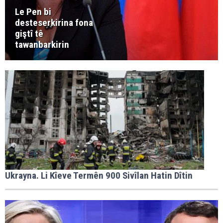
Le Pen bi
desteserkirina fona
giştî tê
tawanbarkirin
Ukrayna. Li Kîeve Termên 900 Sivîlan Hatin Dîtin