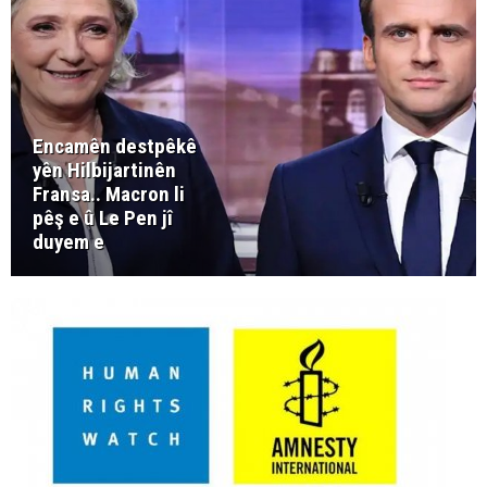
Encamên destpêkê
yên Hilbijartinên
Fransa.. Macron li
pêş e û Le Pen jî
duyem e