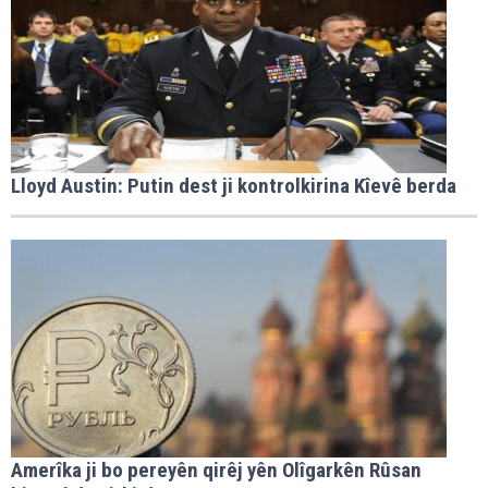
Lloyd Austin: Putin dest ji kontrolkirina Kîevê berda
Amerîka ji bo pereyên qirêj yên Olîgarkên Rûsan