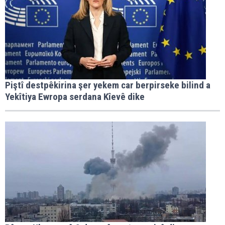
Piştî destpêkirina şer yekem car berpirseke bilind a
Yekîtiya Ewropa serdana Kîevê dike