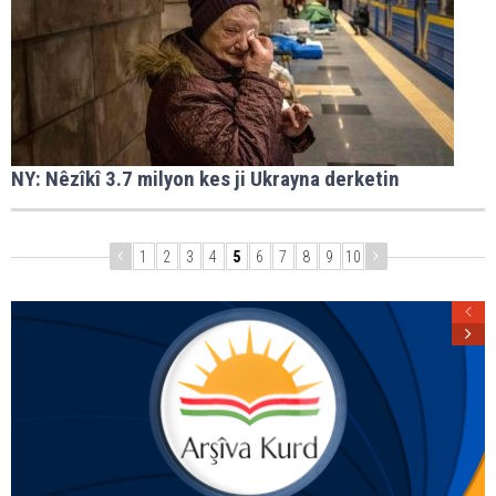
NY: Nêzîkî 3.7 milyon kes ji Ukrayna derketin
1
2
3
4
5
6
7
8
9
10