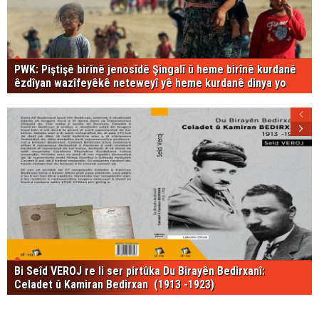
PWK: Piştişê birînê jenosîdê Şingalî û heme birînê kurdanê
êzdîyan wazîfeyêkê neteweyî yê heme kurdanê dinya yo
Bi Seîd VEROJ re li ser pirtûka Du Birayên Bedirxanî:
Celadet û Kamiran Bedirxan (1913 -1923)