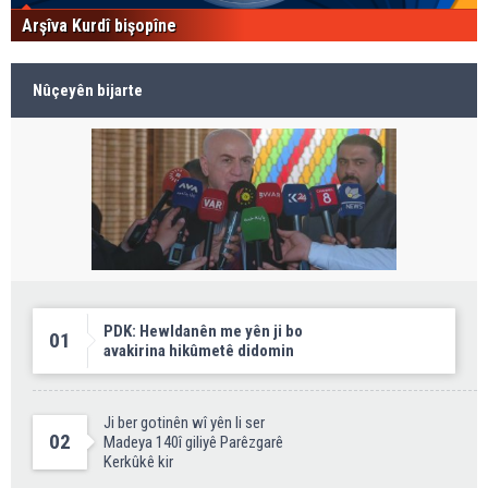
Arşîva Kurdî bişopîne
Nûçeyên bijarte
PDK: Hewldanên me yên ji bo
01
avakirina hikûmetê didomin
Ji ber gotinên wî yên li ser
02
Madeya 140î giliyê Parêzgarê
Kerkûkê kir