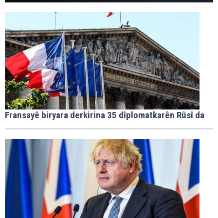
Fransayê biryara derkirina 35 dîplomatkarên Rûsî da