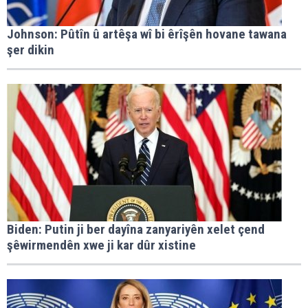
Johnson: Pûtîn û artêşa wî bi êrîşên hovane tawana
şer dikin
Biden: Putin ji ber dayîna zanyariyên xelet çend
şêwirmendên xwe ji kar dûr xistine