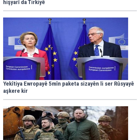
hişyarî da Tirkiyê
Yekîtiya Ewropayê 5mîn paketa sizayên li ser Rûsyayê
aşkere kir