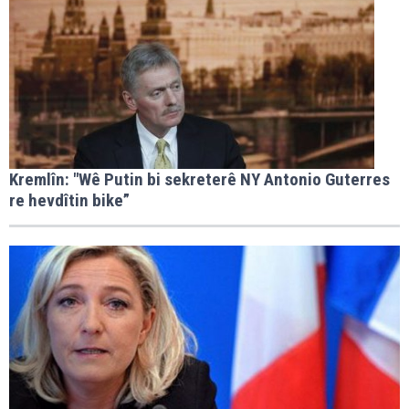
Kremlîn: "Wê Putin bi sekreterê NY Antonio Guterres
re hevdîtin bike”