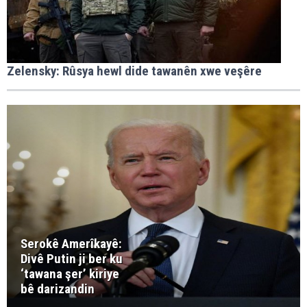
Zelensky: Rûsya hewl dide tawanên xwe veşêre
Serokê Amerîkayê:
Divê Putin ji ber ku
‘tawana şer’ kiriye
bê darizandin