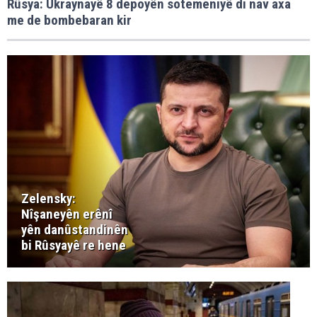
Rûsya: Ukraynayê 8 depoyên sotemeniyê di nav axa
me de bombebaran kir
Zelensky:
Nîşaneyên erênî
yên danûstandinên
bi Rûsyayê re hene