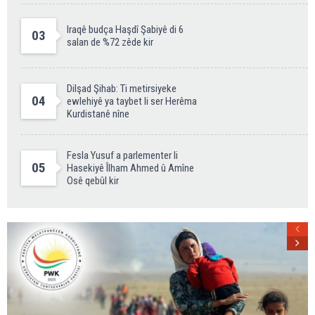
Iraqê budça Haşdî Şabiyê di 6
03
salan de %72 zêde kir
Dilşad Şihab: Ti metirsiyeke
04
ewlehiyê ya taybet li ser Herêma
Kurdistanê nîne
Fesla Yusuf a parlementer li
05
Hasekiyê Îlham Ahmed û Amîne
Osê qebûl kir