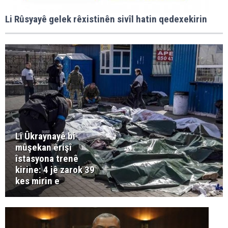
Li Rûsyayê gelek rêxistinên sivîl hatin qedexekirin
Li Ûkraynayê bi
mûşekan êrişî
îstasyona trenê
kirine: 4 jê zarok 39
kes mirin e