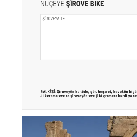
NÛÇEYE
ŞÎROVE BIKE
BALKÊŞÎ: Şîroveyên ku têde;
çêr, heqaret, hevokên biçûk
JI kerema xwe re şîroveyên xwe jî bi
gramera kurdî
ya ra