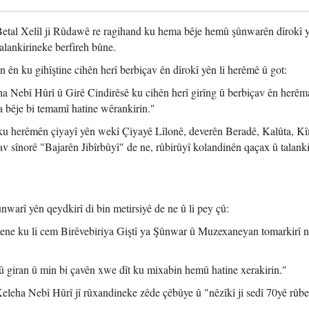
etal Xelîl ji Rûdawê re ragihand ku hema bêje hemû şûnwarên dîrokî y
alankirineke berfireh bûne.
an ên ku gihîştine cihên herî berbiçav ên dîrokî yên li herêmê û got:
ha Nebî Hûrî û Girê Cindirêsê ku cihên herî girîng û berbiçav ên herêm
 bêje bi temamî hatine wêrankirin."
 ku herêmên çiyayî yên wekî Çiyayê Lîlonê, deverên Beradê, Kalûta, Kî
 sînorê "Bajarên Jibîrbûyî" de ne, rûbirûyî kolandinên qaçax û talanki
nwarî yên qeydkirî di bin metirsiyê de ne û li pey çû:
hene ku li cem Birêvebiriya Giştî ya Şûnwar û Muzexaneyan tomarkirî n
giran û min bi çavên xwe dît ku mixabin hemû hatine xerakirin."
 Keleha Nebî Hûrî jî rûxandineke zêde çêbûye û "nêzîkî ji sedî 70yê rûbe