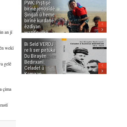
PWK: Piştişê
PWK: Ma
birînê jenosîdê
şehîdan
Şingalî û heme
Enfalê
birînê kurdanê
Barzanîy
êzdîyan
hurmet 
n an jî
wazîfeyêkê
kenê
neteweyî yê
Bi Seîd VEROJ
Wezîra
heme kurdanê
rên wekî
re li ser pirtûka
Berhema
dinya yo
Du Birayên
Cengî y
Bedirxanî:
Pakistan
ya gelê
Celadet û
û hevjîn
Kamiran
em Kurd
Bedirxan
(1913 -1923)
ma çima
rastî