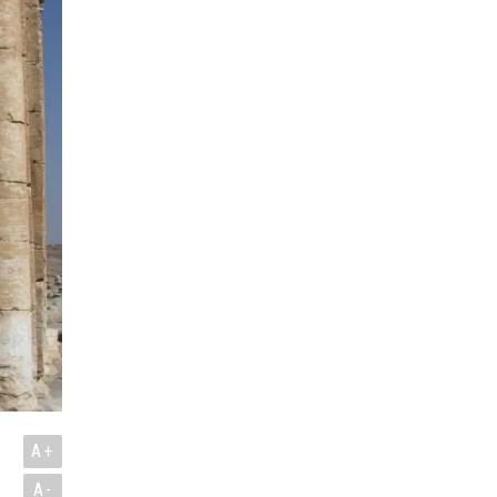
A+
A-