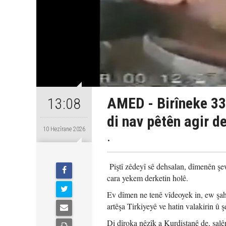
AMED - Birîneke 33
13:08
di nav pêtên agir d
10 Hezîrane 2026
.
Piştî zêdeyî sê dehsalan, dîmenên 
cara yekem derketin holê.
Ev dîmen ne tenê vîdeoyek in, ew şahi
artêşa Tirkiyeyê ve hatin valakirin û 
Di dîroka nêzîk a Kurdistanê de, salên