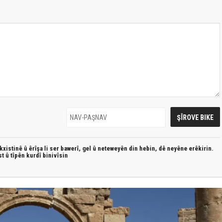
xistinê û êrîşa li ser bawerî, gel û neteweyên din hebin,
dê neyêne erêkirin.
st û
tîpên kurdî
binivîsin