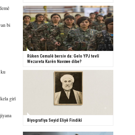
 demê
yan bi
Rûken Cemalê bersiv da: Gelo YPJ tevlî
Wezareta Karên Navxwe dibe?
 ku
kela girî
jiyana
Biyografiya Seyid Eliyê Findikî