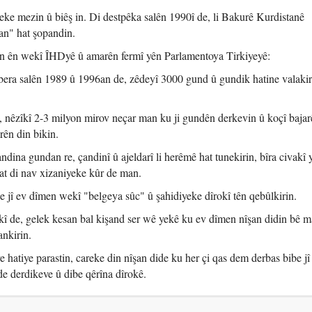
ke mezin û biêş in. Di destpêka salên 1990î de, li Bakurê Kurdistanê
an" hat şopandin.
an ên wekî ÎHDyê û amarên fermî yên Parlamentoya Tirkiyeyê:
a salên 1989 û 1996an de, zêdeyî 3000 gund û gundik hatine valakiri
ê, nêzîkî 2-3 milyon mirov neçar man ku ji gundên derkevin û koçî baja
rên din bikin.
ina gundan re, çandinî û ajeldarî li herêmê hat tunekirin, bîra civakî 
at di nav xizaniyeke kûr de man.
ne jî ev dîmen wekî "belgeya sûc" û şahidiyeke dîrokî tên qebûlkirin.
akî de, gelek kesan bal kişand ser wê yekê ku ev dîmen nîşan didin bê 
ankirin.
e hatiye parastin, careke din nîşan dide ku her çi qas dem derbas bibe jî 
de derdikeve û dibe qêrîna dîrokê.