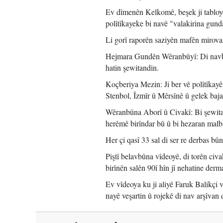
Ev dîmenên Kelkomê, beşek ji tabloye
polîtîkayeke bi navê "valakirina gund
Li gorî raporên saziyên mafên mirov
Hejmara Gundên Wêranbûyî: Di navber
hatin şewitandin.
Koçberiya Mezin: Ji ber vê polîtîkay
Stenbol, Îzmîr û Mêrsînê û gelek baja
Wêranbûna Aborî û Civakî: Bi şewitand
herêmê birîndar bû û bi hezaran malb
Her çi qasî 33 sal di ser re derbas bû
Piştî belavbûna vîdeoyê, di torên civ
birînên salên 90î hîn jî nehatine derm
Ev vîdeoya ku ji aliyê Faruk Balikçi v
nayê veşartin û rojekê di nav arşîvan 