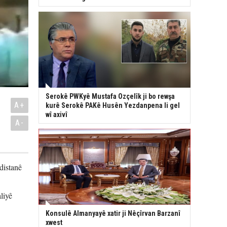
Serokê PWKyê Mustafa Ozçelîk ji bo rewşa
A+
kurê Serokê PAKê Husên Yezdanpena li gel
wî axivî
A-
distanê
liyê
Konsulê Almanyayê xatir ji Nêçîrvan Barzanî
xwest