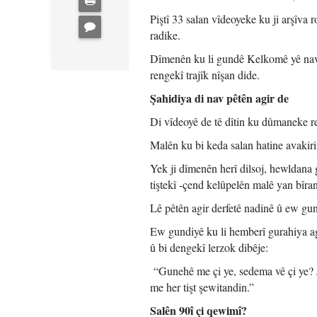
Piştî 33 salan vîdeoyeke ku ji arşîva
radike.
Dîmenên ku li gundê Kelkomê yê navçe
rengekî trajîk nîşan dide.
Şahidiya di nav pêtên agir de
Di vîdeoyê de tê dîtin ku dûmaneke re
Malên ku bi keda salan hatine avakir
Yek ji dîmenên herî dilsoj, hewldan
tiştekî -çend kelûpelên malê yan bîra
Lê pêtên agir derfetê nadinê û ew gu
Ew gundiyê ku li hemberî gurahiya agi
û bi dengekî lerzok dibêje:
“Gunehê me çi ye, sedema vê çi ye? J
me her tişt şewitandin.”
Salên 90î çi qewimî?