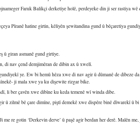
 rojnameger Faruk Balikçi derketiye holê, perdeyeke din ji ser rastiya wê
ya Pîranê hatine girtin, kêliyên şewitandina gund û bêçaretiya gundi
ş û giran asmanê gund girtiye.
in, di nav çend demjimêran de dibin ax û xwelî.
a gundiyekî ye. Ew bi hemû hêza xwe di nav agir û dûmanê de dibeze da
nînekê- ji mala xwe ya ku dişewite rizgar bike.
ndî, li ber çavên xwe dibîne ku keda temenê wî winda dibe.
r û zilmê bê çare dimîne, piştî demekê xwe dispêre binê dîwarekî û bi 
i me re gotin ‘Derkevin derve’ û paşê agir berdan her derê. Malên me, 