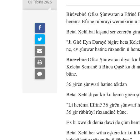
05 Tebaxe 2026
Birêvebirê Ofîsa Şûnwaran a Efrînê B
herêma Efrînê rûbirûyî wêrankirin û t
Betal Xelîl bal kişand ser zererên gir
"Ji Girê Eyn Darayê bigire heta Kele
ne, ev şûnwar hatine rûxandin û hema
Birêvebirê Ofîsa Şûnwaran diyar kir
Keleha Semanê û Birca Qasê ku di nav
bûne.
36 girên şûnwarî hatine têkdan
Betal Xelîl diyar kir ku hemû girên şû
"Li herêma Efrînê 36 girên şûnwarî 
36 gir rûbirûyî rûxandinê bûne.
Ez bi xwe di dema dawî de çûm hemû 
Betal Xelîl her wiha eşkere kir ku li
kelehê hatiye rûxandin û têkdan."