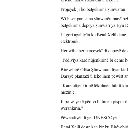
Projeyek ji bo belgekirina şûnwaran
Wî li ser parastina şûnwarên mayî be
belgekirina depoya şûnwarî ya Eyn D
Li gorî agahiyên ku Betal Xelîl dane,
elektronîk.
Her wiha her perçeyekî di depoyê de 
"Pêdiviya karê nûjenkirinê bi demê h
Birêvebirê Ofîsa Şûnwaran diyar kir
Darayê plansazî û lêkolînên pêwîst am
"Karê nûjenkirinê lêkolînên hûr û kûr
mezin e.
Ji bo vê yekê pêdivî bi tîmên pispor 
wêrankirin."
Pêwendiyên li gel UNESCOyê
Betal Xelîl destnîşan kir ku Birêve