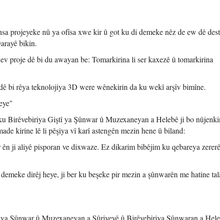
hsa projeyeke nû ya ofîsa xwe kir û got ku di demeke nêz de ew dê dest
arayê bikin.
 ev proje dê bi du awayan be: Tomarkirina li ser kaxezê û tomarkirina
dê bi rêya teknolojiya 3D were wênekirin da ku wekî arşîv bimîne.
eye"
 ku Birêvebiriya Giştî ya Şûnwar û Muzexaneyan a Helebê ji bo nûjenki
ade kirine lê li pêşiya vî karî astengên mezin hene û biland:
 ên ji aliyê pisporan ve dixwaze. Ez dikarim bibêjim ku qebareya zererê
û demeke dirêj heye, ji ber ku beşeke pir mezin a şûnwarên me hatine tal
biriya Şûnwar û Muzexaneyan a Sûriyeyê û Birêvebiriya Şûnwaran a Hele