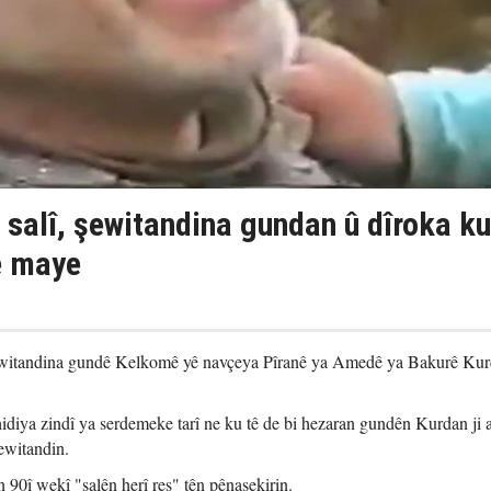
 salî, şewitandina gundan û dîroka ku
e maye
şewitandina gundê Kelkomê yê navçeya Pîranê ya Amedê ya Bakurê Kur
diya zindî ya serdemeke tarî ne ku tê de bi hezaran gundên Kurdan ji a
şewitandin.
 90î wekî "salên herî reş" tên pênasekirin.