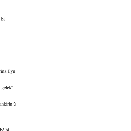
 bi
rina Eyn
 gelekî
ankirin û
bê bi