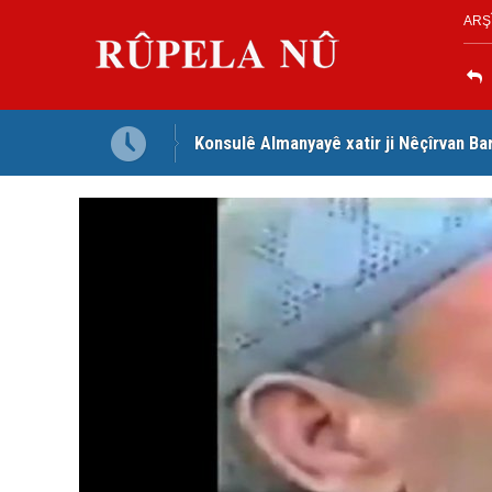
ARŞ
ena li gel wî axivî
Konsulê Almanyayê xatir ji Nêçîrvan Ba