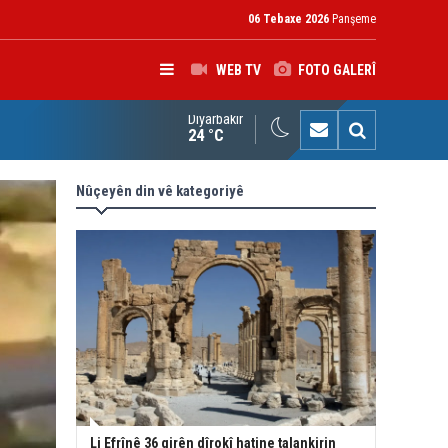
06 Tebaxe 2026
Panşeme
WEB TV
FOTO GALERÎ
Diyarbakır
ken Cemalê bersiv da: Gelo YPJ tevlî Wezareta Karên Navxwe di
24 °C
Nûçeyên din vê kategoriyê
Li Efrînê 36 girên dîrokî hatine talankirin