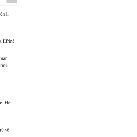
ên li
a Efrînê
mar,
rinê
e. Her
rê vê