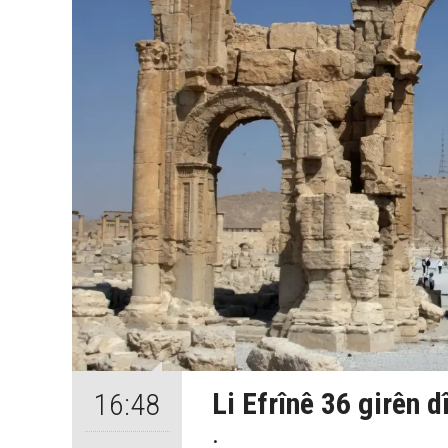
Li Efrînê 36 girên d
16:48
.