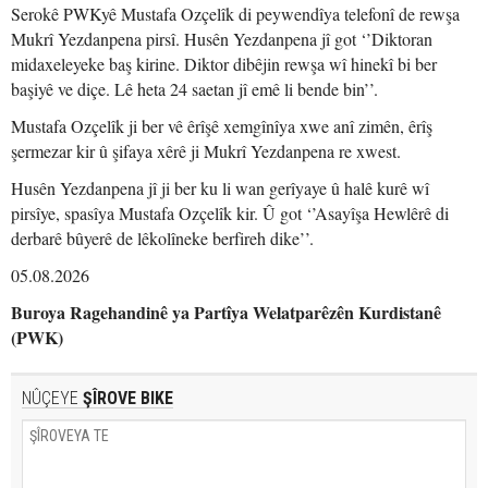
Serokê PWKyê Mustafa Ozçelîk di peywendîya telefonî de rewşa
Mukrî Yezdanpena pirsî. Husên Yezdanpena jî got ‘’Diktoran
midaxeleyeke baş kirine. Diktor dibêjin rewşa wî hinekî bi ber
başiyê ve diçe. Lê heta 24 saetan jî emê li bende bin’’.
Mustafa Ozçelîk ji ber vê êrîşê xemgînîya xwe anî zimên, êrîş
şermezar kir û şifaya xêrê ji Mukrî Yezdanpena re xwest.
Husên Yezdanpena jî ji ber ku li wan gerîyaye û halê kurê wî
pirsîye, spasîya Mustafa Ozçelîk kir. Û got ‘’Asayîşa Hewlêrê di
derbarê bûyerê de lêkolîneke berfireh dike’’.
05.08.2026
Buroya Ragehandinê ya Partîya Welatparêzên Kurdistanê
(PWK)
NÛÇEYE
ŞÎROVE BIKE