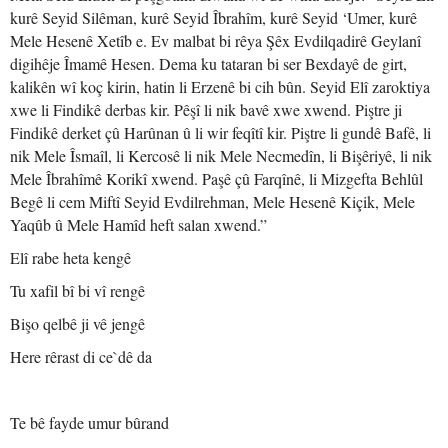
kurê Seyid Silêman, kurê Seyid Îbrahîm, kurê Seyid ‘Umer, kurê
Mele Hesenê Xetîb e. Ev malbat bi rêya Şêx Evdilqadirê Geylanî
digihêje Îmamê Hesen. Dema ku tataran bi ser Bexdayê de girt,
kalikên wî koç kirin, hatin li Erzenê bi cih bûn. Seyid Elî zaroktiya
xwe li Findikê derbas kir. Pêşî li nik bavê xwe xwend. Piştre ji
Findikê derket çû Harûnan û li wir feqîtî kir. Piştre li gundê Bafê, li
nik Mele Îsmaîl, li Kercosê li nik Mele Necmedîn, li Bişêriyê, li nik
Mele Îbrahîmê Korikî xwend. Paşê çû Farqînê, li Mizgefta Behlûl
Begê li cem Miftî Seyid Evdilrehman, Mele Hesenê Kiçik, Mele
Yaqûb û Mele Hamîd heft salan xwend.”
Elî rabe heta kengê
Tu xafil bî bi vî rengê
Bişo qelbê ji vê jengê
Here rêrast di ce`dê da
Te bê fayde umur bûrand