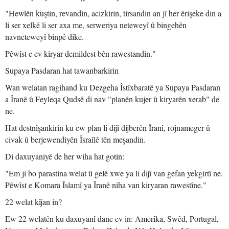
"Hewlên kuştin, revandin, acizkirin, tirsandin an jî her êrişeke din a
li ser xelkê li ser axa me, serweriya neteweyî û bingehên
navneteweyî binpê dike.
Pêwîst e ev kiryar demildest bên rawestandin."
Supaya Pasdaran hat tawanbarkirin
Wan welatan ragihand ku Dezgeha Îstîxbaratê ya Supaya Pasdaran
a Îranê û Feyleqa Qudsê di nav "planên kujer û kiryarên xerab" de
ne.
Hat destnîşankirin ku ew plan li dijî dijberên Îranî, rojnameger û
civak û berjewendiyên Îsraîlê tên meşandin.
Di daxuyaniyê de her wiha hat gotin:
"Em ji bo parastina welat û gelê xwe ya li dijî van gefan yekgirtî ne.
Pêwîst e Komara Îslamî ya Îranê niha van kiryaran rawestîne."
22 welat kîjan in?
Ew 22 welatên ku daxuyanî dane ev in: Amerîka, Swêd, Portugal,