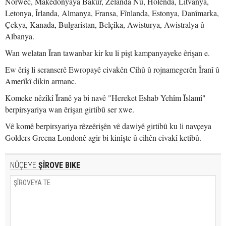
Norwec, Makedonyaya Bakur, Zelanda Nû, Holenda, Lîtvanya,
Letonya, Îrlanda, Almanya, Fransa, Fînlanda, Estonya, Danîmarka,
Çekya, Kanada, Bulgaristan, Belçîka, Awisturya, Awistralya û
Albanya.
Wan welatan Îran tawanbar kir ku li pişt kampanyayeke êrişan e.
Ew êriş li seranserê Ewropayê civakên Cihû û rojnamegerên Îranî û
Amerîkî dikin armanc.
Komeke nêzîkî Îranê ya bi navê "Hereket Eshab Yehîm Îslamî"
berpirsyariya wan êrişan girtibû ser xwe.
Vê komê berpirsyariya rêzeêrişên vê dawiyê girtibû ku li navçeya
Golders Greena Londonê agir bi kinîşte û cihên civakî ketibû.
NÛÇEYE
ŞÎROVE BIKE