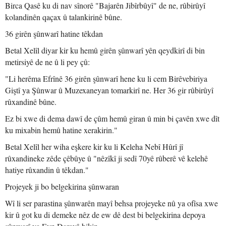
Birca Qasê ku di nav sînorê "Bajarên Jibîrbûyî" de ne, rûbirûyî
kolandinên qaçax û talankirinê bûne.
36 girên şûnwarî hatine têkdan
Betal Xelîl diyar kir ku hemû girên şûnwarî yên qeydkirî di bin
metirsiyê de ne û li pey çû:
"Li herêma Efrînê 36 girên şûnwarî hene ku li cem Birêvebiriya
Giştî ya Şûnwar û Muzexaneyan tomarkirî ne. Her 36 gir rûbirûyî
rûxandinê bûne.
Ez bi xwe di dema dawî de çûm hemû giran û min bi çavên xwe dît
ku mixabin hemû hatine xerakirin."
Betal Xelîl her wiha eşkere kir ku li Keleha Nebî Hûrî jî
rûxandineke zêde çêbûye û "nêzîkî ji sedî 70yê rûberê vê kelehê
hatiye rûxandin û têkdan."
Projeyek ji bo belgekirina şûnwaran
Wî li ser parastina şûnwarên mayî behsa projeyeke nû ya ofîsa xwe
kir û got ku di demeke nêz de ew dê dest bi belgekirina depoya