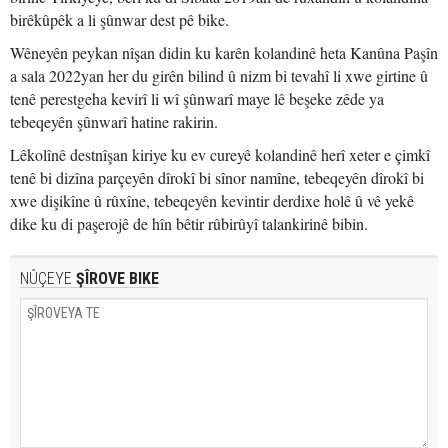
birêkûpêk a li şûnwar dest pê bike.
Wêneyên peykan nîşan didin ku karên kolandinê heta Kanûna Paşîn
a sala 2022yan her du girên bilind û nizm bi tevahî li xwe girtine û
tenê perestgeha kevirî li wî şûnwarî maye lê beşeke zêde ya
tebeqeyên şûnwarî hatine rakirin.
Lêkolînê destnîşan kiriye ku ev cureyê kolandinê herî xeter e çimkî
tenê bi dizîna parçeyên dîrokî bi sînor namîne, tebeqeyên dîrokî bi
xwe dişikîne û rûxîne, tebeqeyên kevintir derdixe holê û vê yekê
dike ku di paşerojê de hîn bêtir rûbirûyî talankirinê bibin.
NÛÇEYE
ŞÎROVE BIKE