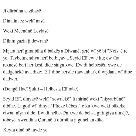
Ji dûrbûna te zîbayê
Dinalim ez wekî nayê
Wekî Mecnûnê Leylayê
Dikim gazin ji dewranê
Mijara herî giranbiha û balkêş a Dîwanê, şerê wî yê bi "Nefs"ê re
ye. Taybetmendiya herî berbiçav a Seyid Elî ew e ku; ew tîra
rexneyê berî her kesî, dide sînga xwe. Ew di helbestên xwe de
dadgehekê ava dike; 'Elî' dibe bersûc (tawanbar), û wijdana wî dibe
dadwer.
(Dengê Hacî Şukrî – Helbesta Elî rabe)
Seyid Elî, dinyayê wekî "xewnekê" û mirinê wekî "hişyarbûnê"
dibîne. Li gorî wî, dinya "Pîreke bêbext" e ku xwe wekî bûkeke
ciwan nîşan dide. Ew di helbestên xwe de behsa giringiya nimêjê,
tobeyê, xwendina Quranê û dûrbûna ji gunehan dike.
Keyfa dinê bê fayde ye