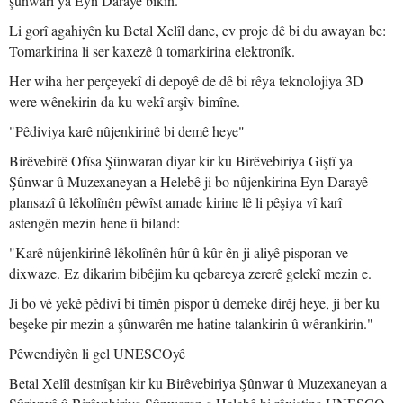
şûnwarî ya Eyn Darayê bikin.
Li gorî agahiyên ku Betal Xelîl dane, ev proje dê bi du awayan be:
Tomarkirina li ser kaxezê û tomarkirina elektronîk.
Her wiha her perçeyekî di depoyê de dê bi rêya teknolojiya 3D
were wênekirin da ku wekî arşîv bimîne.
"Pêdiviya karê nûjenkirinê bi demê heye"
Birêvebirê Ofîsa Şûnwaran diyar kir ku Birêvebiriya Giştî ya
Şûnwar û Muzexaneyan a Helebê ji bo nûjenkirina Eyn Darayê
plansazî û lêkolînên pêwîst amade kirine lê li pêşiya vî karî
astengên mezin hene û biland:
"Karê nûjenkirinê lêkolînên hûr û kûr ên ji aliyê pisporan ve
dixwaze. Ez dikarim bibêjim ku qebareya zererê gelekî mezin e.
Ji bo vê yekê pêdivî bi tîmên pispor û demeke dirêj heye, ji ber ku
beşeke pir mezin a şûnwarên me hatine talankirin û wêrankirin."
Pêwendiyên li gel UNESCOyê
Betal Xelîl destnîşan kir ku Birêvebiriya Şûnwar û Muzexaneyan a