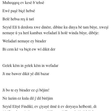
Muheqqeq ev kesê b`tehsê
Ewê paşê biçê hebsê
Belê hebsa reş û tarî
Seyid Elî li derdora xwe dinêre, dibîne ku dinya bê tam bûye, xweşî
nemaye û ya herî kambax wefadarî li holê winda bûye, dibêje:
Wefadarî nemaye ey birader
Bi cem kê va biçit ew wî dikit der
Gelek kêm in gelek kêm in wefadar
Ji me bawer dikit yê dîtî bazar
Ji bo te ey birader ez çi bêjim!
Ne lazim ez kula dil j`dil birêjim
Seyid Eliyê Findikî, ev çiyayê ilmê û ev deryaya helbestê, di