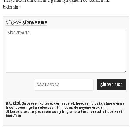
bidomin."
NÛÇEYE
ŞÎROVE BIKE
BALKÊŞÎ: Şîroveyên ku têde;
çêr, heqaret, hevokên biçûkxistinê û êrîşa
li ser bawerî, gel û neteweyên din hebin,
dê neyêne erêkirin.
JI kerema xwe re şîroveyên xwe jî bi
gramera kurdî
ya rast û
tîpên kurdî
binivîsin