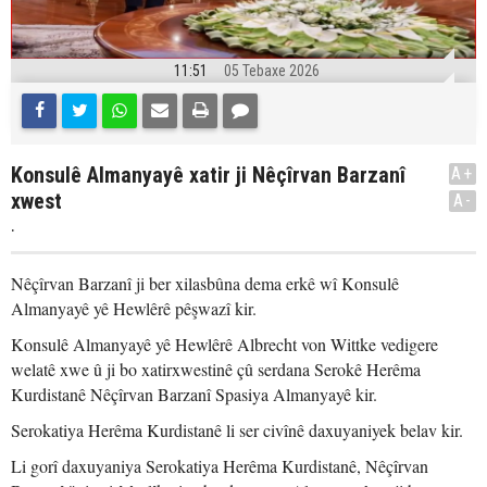
11:51
05 Tebaxe 2026
Konsulê Almanyayê xatir ji Nêçîrvan Barzanî
A+
xwest
A-
.
Nêçîrvan Barzanî ji ber xilasbûna dema erkê wî Konsulê
Almanyayê yê Hewlêrê pêşwazî kir.
Konsulê Almanyayê yê Hewlêrê Albrecht von Wittke vedigere
welatê xwe û ji bo xatirxwestinê çû serdana Serokê Herêma
Kurdistanê Nêçîrvan Barzanî Spasiya Almanyayê kir.
Serokatiya Herêma Kurdistanê li ser civînê daxuyaniyek belav kir.
Li gorî daxuyaniya Serokatiya Herêma Kurdistanê, Nêçîrvan