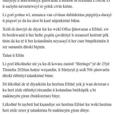
Sûriyeyê û Birêvebiriya Şûnwaran a Helebê bi rêxistina UNESCO
û saziyên navneteweyî re gelek civîn kirine.
Li gorî gotina wî, armanca van civînan dabînkirina piştgiriya darayî
û pisporî ye da ku dest bi karê nûjenkirinê bikin.
Xelîl di dawiyê de diyar kir ku wekî Ofîsa Şûnwaran a Efrînê, ew
bi berdewamî û her hefte geştên çavdêriyê li seranserî herêmê pêk
tînin da ku rê li ber kolandinên neyasayî û her cure binpêkirinên li
ser samanên dîrokî bigirin.
Talan û Efrîn
Li gorî lêkolîneke nû ya ku di kovara zanistî “Heritage”yê de 23yê
Tîrmeha 2026an hatiye weşandin, li Sûriyeyê ji sedî 59ê şûnwarên
dîrokî rûbirûyî talankirinê bûne.
Di lêkolînê de tê diyarkirin ku herêma Efrînê yek ji wan deveran e
ku herî zêde rûbirûyî rûxandin û kolandina birêkûpêk a bi
makîneyên giran (buldozeran) bûye.
Lêkolînê bi taybetî bal kişandiye ser herêma Efrînê ku wekî herêma
herî zêde zerer ji talankirina bi makîneyên giran ditiye.