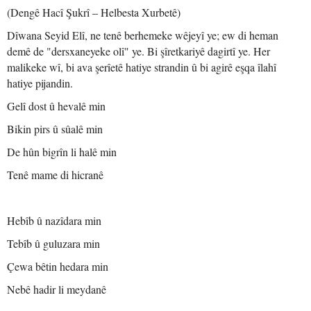
(Dengê Hacî Şukrî – Helbesta Xurbetê)
Dîwana Seyid Elî, ne tenê berhemeke wêjeyî ye; ew di heman
demê de "dersxaneyeke olî" ye. Bi şîretkariyê dagirtî ye. Her
malikeke wî, bi ava şerîetê hatiye strandin û bi agirê eşqa îlahî
hatiye pijandin.
Gelî dost û hevalê min
Bikin pirs û sûalê min
De hûn bigrîn li halê min
Tenê mame di hicranê
Hebîb û nazîdara min
Tebîb û guluzara min
Çewa bêtin hedara min
Nebê hadir li meydanê