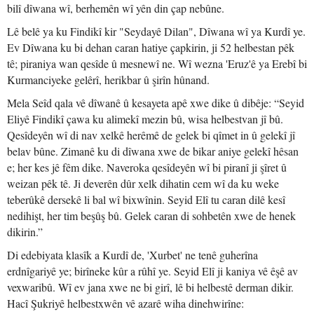
bilî dîwana wî, berhemên wî yên din çap nebûne.
Lê belê ya ku Findikî kir "Seydayê Dilan", Dîwana wî ya Kurdî ye.
Ev Dîwana ku bi dehan caran hatiye çapkirin, ji 52 helbestan pêk
tê; piraniya wan qesîde û mesnewî ne. Wî wezna 'Eruz'ê ya Erebî bi
Kurmanciyeke gelêrî, herikbar û şirîn hûnand.
Mela Seîd qala vê dîwanê û kesayeta apê xwe dike û dibêje: “Seyid
Eliyê Findikî çawa ku alimekî mezin bû, wisa helbestvan jî bû.
Qesîdeyên wî di nav xelkê herêmê de gelek bi qîmet in û gelekî jî
belav bûne. Zimanê ku di dîwana xwe de bikar aniye gelekî hêsan
e; her kes jê fêm dike. Naveroka qesîdeyên wî bi piranî ji şîret û
weizan pêk tê. Ji deverên dûr xelk dihatin cem wî da ku weke
teberûkê dersekê li bal wî bixwînin. Seyid Elî tu caran dilê kesî
nedihişt, her tim beşûş bû. Gelek caran di sohbetên xwe de henek
dikirin.”
Di edebiyata klasîk a Kurdî de, 'Xurbet' ne tenê guherîna
erdnîgariyê ye; birîneke kûr a rûhî ye. Seyid Elî ji kaniya vê êşê av
vexwaribû. Wî ev jana xwe ne bi girî, lê bi helbestê derman dikir.
Hacî Şukriyê helbestxwên vê azarê wiha dinehwirîne: