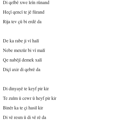
Di qelbê xwe leîn rûnand
Heçî qencî te jê fûrand
Rija tev çû bi erdê da
De ka rabe ji vî halî
Nebe mexrûr bi vî malî
Qe nabêjî demek xalî
Diçî axir di qebrê da
Di dinyayê te keyf pir kir
Te zulm û cewr û heyf pir kir
Binêr ka te çi hasil kir
Di vê resm û di vê rê da