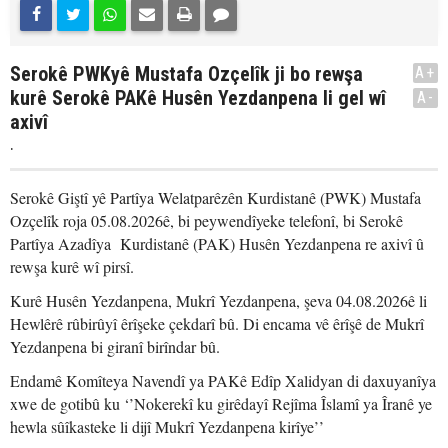
Serokê PWKyê Mustafa Ozçelîk ji bo rewşa
A+
kurê Serokê PAKê Husên Yezdanpena li gel wî
A-
axivî
.
Serokê Giştî yê Partîya Welatparêzên Kurdistanê (PWK) Mustafa
Ozçelîk roja 05.08.2026ê, bi peywendîyeke telefonî, bi Serokê
Partîya Azadîya Kurdistanê (PAK) Husên Yezdanpena re axivî û
rewşa kurê wî pirsî.
Kurê Husên Yezdanpena, Mukrî Yezdanpena, şeva 04.08.2026ê li
Hewlêrê rûbirûyî êrîşeke çekdarî bû. Di encama vê êrîşê de Mukrî
Yezdanpena bi giranî birîndar bû.
Endamê Komîteya Navendî ya PAKê Edîp Xalidyan di daxuyanîya
xwe de gotibû ku ‘’Nokerekî ku girêdayî Rejîma Îslamî ya Îranê ye
hewla sûîkasteke li dijî Mukrî Yezdanpena kirîye’’