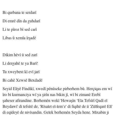
Bi qurbana te serdarî
Di emrê dîn da guhdarî
Li te pîroz bî sed carî
Libas û xemla îrşadê
Dikim hêvî û sed zarî
Li dergahê te ya Barî!
Tu xweybext kî evî jarî
Bi cahê Xewsê Bexdadê
Seyid Eliyê Findikî, xwedî pênûseke pirberhem bû. Herçiqas em wî
îro bi kurmanciya wî ya şirîn nas bikin jî, wî bi zimanê Erebî
şaheser afirandine. Berhemên wekî 'Hewaşîn ‘Ela Tefsîrî Qadî el
Beydawî' di tefsîrê de, 'Rîsalet el-lem’e' di fiqihê de û 'Zûlfeqarê Elî'
di eqîdeyê de nivîsandin. Gelek berhemên Seyda hene. Mixabin ji