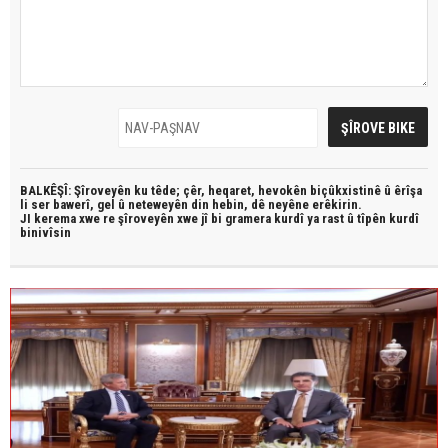
BALKÊŞÎ: Şîroveyên ku têde;
çêr, heqaret, hevokên biçûkxistinê û êrîşa
li ser bawerî, gel û neteweyên din hebin,
dê neyêne erêkirin.
JI kerema xwe re şîroveyên xwe jî bi
gramera kurdî
ya rast û
tîpên kurdî
binivîsin