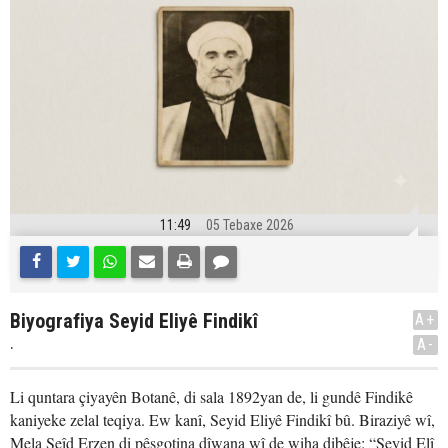
11:49
05 Tebaxe 2026
Biyografiya Seyid Eliyê Findikî
A+
.
A-
Li quntara çiyayên Botanê, di sala 1892yan de, li gundê Findikê
kaniyeke zelal teqiya. Ew kanî, Seyid Eliyê Findikî bû. Biraziyê wî,
Mela Seîd Erzen di pêşgotina dîwana wî de wiha dibêje: “Seyid Elî