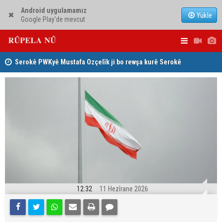
Android uygulamamız
Yükle
Google Play'de mevcut
Serokê PWKyê Mustafa Ozçelîk ji bo rewşa kurê Serokê
Konsulê Al
PAKê Husên Yezdanpena li gel wî axivî
12:32
11 Hezîrane 2026