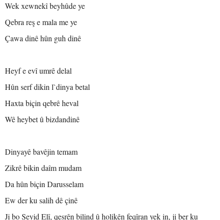
Wek xewnekî beyhûde ye
Qebra reş e mala me ye
Çawa dinê hûn guh dinê
Heyf e evî umrê delal
Hûn serf dikin l`dinya betal
Haxta biçin qebrê heval
Wê heybet û bizdandinê
Dinyayê bavêjin temam
Zikrê bikin daîm mudam
Da hûn biçin Darusselam
Ew der ku salih dê çinê
Ji bo Seyid Elî, qesrên bilind û holikên feqîran yek in, ji ber ku