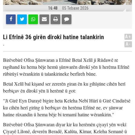
16:48
05 Tebaxe 2026
Li Efrînê 36 girên dîrokî hatine talankirin
A+
.
A-
Birêvebirê Ofîsa Şûnwaran a Efrînê Betal Xelîl ji Rûdawê re
ragihand ku hema bêje hemû şûnwarên dîrokî yên li herêma Efrînê
rûbirûyî wêrankirin û talankirineke berfireh bûne.
Betal Xelîl bal kişand ser zererên giran ên ku gihîştine cihên herî
berbiçav ên dîrokî yên li herêmê û got:
"Ji Girê Eyn Darayê bigire heta Keleha Nebî Hûrî û Girê Cindirêsê
ku cihên herî girîng û berbiçav ên herêma Efrînê ne, ev şûnwar
hatine rûxandin û hema bêje bi temamî hatine wêrankirin."
Birêvebirê Ofîsa Şûnwaran diyar kir ku herêmên çiyayî yên wekî
Çiyayê Lîlonê, deverên Beradê, Kalûta, Kîmar, Keleha Semanê û