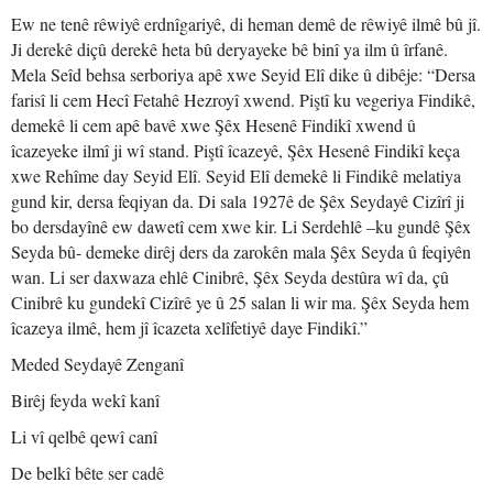
Ew ne tenê rêwiyê erdnîgariyê, di heman demê de rêwiyê ilmê bû jî.
Ji derekê diçû derekê heta bû deryayeke bê binî ya ilm û îrfanê.
Mela Seîd behsa serboriya apê xwe Seyid Elî dike û dibêje: “Dersa
farisî li cem Hecî Fetahê Hezroyî xwend. Piştî ku vegeriya Findikê,
demekê li cem apê bavê xwe Şêx Hesenê Findikî xwend û
îcazeyeke ilmî ji wî stand. Piştî îcazeyê, Şêx Hesenê Findikî keça
xwe Rehîme day Seyid Elî. Seyid Elî demekê li Findikê melatiya
gund kir, dersa feqiyan da. Di sala 1927ê de Şêx Seydayê Cizîrî ji
bo dersdayînê ew dawetî cem xwe kir. Li Serdehlê –ku gundê Şêx
Seyda bû- demeke dirêj ders da zarokên mala Şêx Seyda û feqiyên
wan. Li ser daxwaza ehlê Cinibrê, Şêx Seyda destûra wî da, çû
Cinibrê ku gundekî Cizîrê ye û 25 salan li wir ma. Şêx Seyda hem
îcazeya ilmê, hem jî îcazeta xelîfetiyê daye Findikî.”
Meded Seydayê Zenganî
Birêj feyda wekî kanî
Li vî qelbê qewî canî
De belkî bête ser cadê