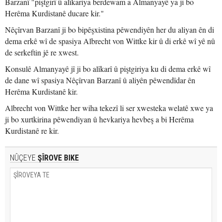
Barzanî "piştgirî û alîkariya berdewam a Almanyayê ya ji bo
Herêma Kurdistanê ducare kir."
Nêçîrvan Barzanî ji bo bipêşxistina pêwendiyên her du aliyan ên di
dema erkê wî de spasiya Albrecht von Wittke kir û di erkê wî yê nû
de serkeftin jê re xwest.
Konsulê Almanyayê jî ji bo alîkarî û piştgiriya ku di dema erkê wî
de dane wî spasiya Nêçîrvan Barzanî û aliyên pêwendîdar ên
Herêma Kurdistanê kir.
Albrecht von Wittke her wiha tekezî li ser xwesteka welatê xwe ya
ji bo xurtkirina pêwendiyan û hevkariya hevbeş a bi Herêma
Kurdistanê re kir.
NÛÇEYE
ŞÎROVE BIKE