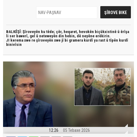
BALKÊŞÎ: Şîroveyên ku têde;
çêr, heqaret, hevokên biçûkxistinê û êrîşa
li ser bawerî, gel û neteweyên din hebin,
dê neyêne erêkirin.
JI kerema xwe re şîroveyên xwe jî bi
gramera kurdî
ya rast û
tîpên kurdî
binivîsin
12:26
05 Tebaxe 2026