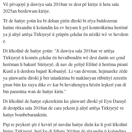
Vê pêvajoyê ji dawiya sala 2018an ve dest pê kiriye û heta sala
2025an berdewam kiriye.
Tê de hatiye gotin ku bi dehan girên dîrokî bi rêya buldozeran
hatine rûxandin û kolandin ku ev heyam li gel kontrolkirina herêmê
ya ji aliyê artêşa Tirkiyeyê û grûpên çekdar ên nêzîkî wê ve hevdem
e.
Di lêkolînê de hatiye gotin: "Ji dawiya sala 2018an ve artêşa
Tirkiyeyê û komên çekdar ên hevalbendên wê dest danîn ser çend
herêman li bakurê Sûriyeyê, di nav de geliyê Efrînê û herêma piranî
Kurd a li derdora bajarê Kobaniyê. Li van deveran, hejmareke zêde
ya şûnwarên dîrokî ji ber talankirina bi makîneyan rûbirûyî zererên
giran bûn ku xuya dike ev kar bi hevahengiya hêzên leşkerî yan di
bin parastina wan de hatiye kirin."
Di lêkolînê de hatiye eşkerekirin ku şûnwarê dîrokî yê Eyn Darayê
di destpêka sala 2018an de cara yekem ji aliyê artêşa Tirkiyeyê ve
hatiye bombebarankirin.
Pişt re peykerê şêr ê kevirî yê navdar hatiye dizîn ku li gorî lêkolînê
birine Tirkiyeyê, berî ku di Sibata 2019an de rûxandin û kolandina