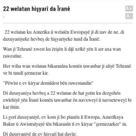
22 welatan hişyarî da Îranê
A+
.
A-
22 welatan ku Amerîka û welatên Ewropayê jî di nav de ne, di
daxuyaniyeke hevbeş de hişyariyeke tund da Îranê.
Wan ji Tehranê xwest ku êrişên li dijî xelkê yên li ser axa wan
rawestîne.
Her wiha wan welatan bikaranîna komên tawanbar ji aliyê Tehranê
ve bi tundî şermezar kir.
"Pêwîst e ev kiryar demildest bên rawestandin"
Di daxuyaniya hevbeş a 22 welatan de hat gotin ku dezgehên
ewlehiyê yên Îranê komên tawanbar ên navxweyî û navneteweyî bi
kar tînin.
Li gorî daxuyaniyê, ev kom ji bo planên li Ewropa, Amerîkaya
Bakur û Awistralyayê tên bikaranîn û ev kiryar "şermezarker" in.
Di daxuyaniyê de ev hişyarî hat dayîn: