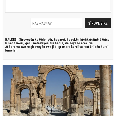
BALKÊŞÎ: Şîroveyên ku têde;
çêr, heqaret, hevokên biçûkxistinê û êrîşa
li ser bawerî, gel û neteweyên din hebin,
dê neyêne erêkirin.
JI kerema xwe re şîroveyên xwe jî bi
gramera kurdî
ya rast û
tîpên kurdî
binivîsin