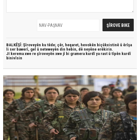
BALKÊŞÎ: Şîroveyên ku têde;
çêr, heqaret, hevokên biçûkxistinê û êrîşa
li ser bawerî, gel û neteweyên din hebin,
dê neyêne erêkirin.
JI kerema xwe re şîroveyên xwe jî bi
gramera kurdî
ya rast û
tîpên kurdî
binivîsin