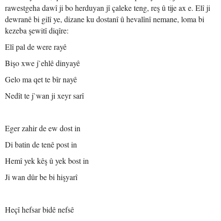
rawestgeha dawî ji bo herduyan jî çaleke teng, reş û tije ax e. Elî ji
dewranê bi gilî ye, dizane ku dostanî û hevalînî nemane, loma bi
kezeba şewitî diqîre:
Elî pal de were rayê
Bişo xwe j`ehlê dinyayê
Gelo ma qet te bîr nayê
Nedît te j`wan ji xeyr sarî
Eger zahir de ew dost in
Di batin de tenê post in
Hemî yek kêş û yek bost in
Ji wan dûr be bi hişyarî
Heçî hefsar bidê nefsê