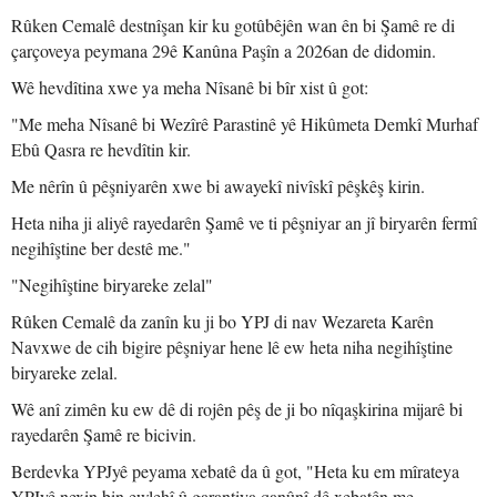
Rûken Cemalê destnîşan kir ku gotûbêjên wan ên bi Şamê re di
çarçoveya peymana 29ê Kanûna Paşîn a 2026an de didomin.
Wê hevdîtina xwe ya meha Nîsanê bi bîr xist û got:
"Me meha Nîsanê bi Wezîrê Parastinê yê Hikûmeta Demkî Murhaf
Ebû Qasra re hevdîtin kir.
Me nêrîn û pêşniyarên xwe bi awayekî nivîskî pêşkêş kirin.
Heta niha ji aliyê rayedarên Şamê ve ti pêşniyar an jî biryarên fermî
negihîştine ber destê me."
"Negihîştine biryareke zelal"
Rûken Cemalê da zanîn ku ji bo YPJ di nav Wezareta Karên
Navxwe de cih bigire pêşniyar hene lê ew heta niha negihîştine
biryareke zelal.
Wê anî zimên ku ew dê di rojên pêş de ji bo nîqaşkirina mijarê bi
rayedarên Şamê re bicivin.
Berdevka YPJyê peyama xebatê da û got, "Heta ku em mîrateya
YPJyê nexin bin ewlehî û garantiya qanûnî dê xebatên me