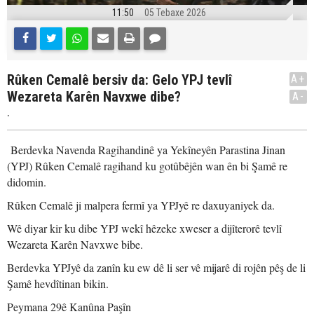
11:50
05 Tebaxe 2026
Rûken Cemalê bersiv da: Gelo YPJ tevlî
A+
Wezareta Karên Navxwe dibe?
A-
.
Berdevka Navenda Ragihandinê ya Yekîneyên Parastina Jinan
(YPJ) Rûken Cemalê ragihand ku gotûbêjên wan ên bi Şamê re
didomin.
Rûken Cemalê ji malpera fermî ya YPJyê re daxuyaniyek da.
Wê diyar kir ku dibe YPJ wekî hêzeke xweser a dijîterorê tevlî
Wezareta Karên Navxwe bibe.
Berdevka YPJyê da zanîn ku ew dê li ser vê mijarê di rojên pêş de li
Şamê hevdîtinan bikin.
Peymana 29ê Kanûna Paşîn