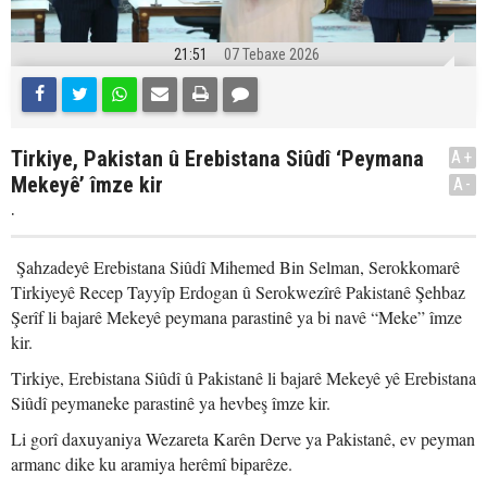
21:51
07 Tebaxe 2026
Tirkiye, Pakistan û Erebistana Siûdî ‘Peymana
A+
Mekeyê’ îmze kir
A-
.
Şahzadeyê Erebistana Siûdî Mihemed Bin Selman, Serokkomarê
Tirkiyeyê Recep Tayyîp Erdogan û Serokwezîrê Pakistanê Şehbaz
Şerîf li bajarê Mekeyê peymana parastinê ya bi navê “Meke” îmze
kir.
Tirkiye, Erebistana Siûdî û Pakistanê li bajarê Mekeyê yê Erebistana
Siûdî peymaneke parastinê ya hevbeş îmze kir.
Li gorî daxuyaniya Wezareta Karên Derve ya Pakistanê, ev peyman
armanc dike ku aramiya herêmî biparêze.