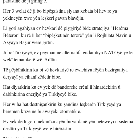
parastinê de jî girîng e.
Her 3 welat dê ji bo bipêşxistina şiyana xebata bi hev re ya
yekîneyên xwe yên leşkerî gavan biavêjin.
Li gorî agahiyan ev hevkarî dê piştgiriyê bide stratejiya "Herêma
Bêteror" ku rê li ber “bipêşketinên terorê” yên li Rojhilata Navîn û
Asyaya Başûr were girtin.
Ji bo Tirkiyeyê, ev peyman ne alternatîfa endamtiya NATOyê ye lê
wekî temamkerê wê tê dîtin.
Tê pêşbînîkirin ku bi vê hevkariyê re ewlehiya rêyên bazirganiya
deryayî ya cîhanî zêdetir bibe.
Hat diyarkirin ku ev yek dê bandoreke erênî li hinardekirin û
dabînkirina enerjiyê ya Tirkiyeyê bike.
Her wiha hat destnîşankirin ku şandina leşkerên Tirkiyeyê ya
herêmên krîzê ne bi awayekî otomatîk e.
Ev yek dê li gorî mekanîzmayên biryardanê yên neteweyî û sîstema
destûrî ya Tirkiyeyê were birêxistin.