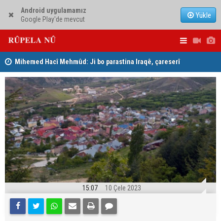
Android uygulamamız
Yükle
Google Play'de mevcut
Mihemed Hacî Mehmûd: Ji bo parastina Iraqê, çareserî
Serokerkan
sîstema konfederalî ye
Dîcleyê hi
15:07
10 Çele 2023