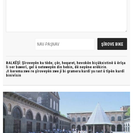
BALKÊŞÎ: Şîroveyên ku têde;
çêr, heqaret, hevokên biçûkxistinê û êrîşa
li ser bawerî, gel û neteweyên din hebin,
dê neyêne erêkirin.
JI kerema xwe re şîroveyên xwe jî bi
gramera kurdî
ya rast û
tîpên kurdî
binivîsin