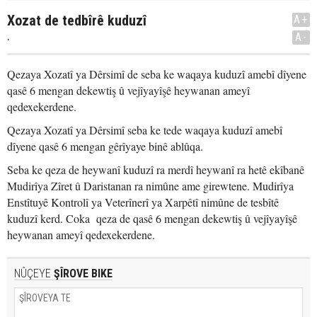
Xozat de tedbîrê kuduzî
A+
.
A-
Qezaya Xozatî ya Dêrsimî de seba ke waqaya kuduzî amebî dîyene
qasê 6 mengan dekewtiş û vejîyayîşê heywanan ameyî
qedexekerdene.
Qezaya Xozatî ya Dêrsimî seba ke tede waqaya kuduzî amebî
dîyene qasê 6 mengan gêrîyaye binê ablûqa.
Seba ke qeza de heywanî kuduzî ra merdî heywanî ra hetê ekîbanê
Mudirîya Zîret û Daristanan ra nimûne ame girewtene. Mudirîya
Enstîtuyê Kontrolî ya Veterînerî ya Xarpêtî nimûne de tesbîtê
kuduzî kerd. Coka qeza de qasê 6 mengan dekewtiş û vejîyayîşê
heywanan ameyî qedexekerdene.
NÛÇEYE
ŞÎROVE BIKE