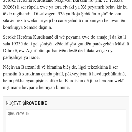
2026ê) li ser rûpela xwe ya tora civakî ya Xê peyamek belav kir ku
tê de ragihand: “Di salvegera 93ê ya Roja Şehîdên Aşûrî de, em
silavên rêz û wefadariyê ji bo canê şehîd û qurbaniyên bêtawan ên
komkujiya Sêmêlê dişînin.
Serokê Herêma Kurdistanê di wê peyama xwe de amaje jî da ku li
sala 1933ê de li gel şêniyên zêdetirî şêst gundên parêzgehên Mûsil û
Dihokê, ew Aşûrî bûn qurbaniyên destê deshilata wî çaxî ya
padîşahiyê ya Iraqê.
Nêçîrvan Barzanî di vê bîranîna biêş de, ligel tekezkirina li ser
parastin û xurtkirina çanda piralî, pêkveyjiyan û hevduqebûlkirinê,
hemî pêkhateyan piştrast dike ku Kurdistan dê ji bo herdem wekî
nîştimanê hevpar ê hemiyan bimîne.
NÛÇEYE
ŞÎROVE BIKE