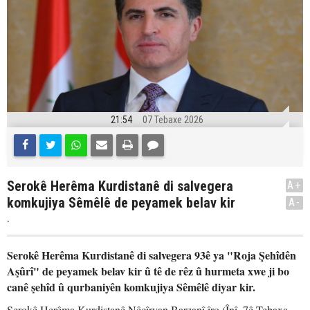
21:54
07 Tebaxe 2026
Serokê Herêma Kurdistanê di salvegera
A+
komkujiya Sêmêlê de peyamek belav kir
A-
.
Serokê Herêma Kurdistanê di salvegera 93ê ya "Roja Şehîdên
Aşûrî" de peyamek belav kir û tê de rêz û hurmeta xwe ji bo
canê şehîd û qurbaniyên komkujiya Sêmêlê diyar kir.
Serokê Herêma Kurdistanê Nêçîrvan Barzanî îro (Înî, 7ê Tebaxa