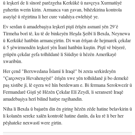
û leşkerî de li sînorê parêzgeha Kerkûkê û navçeya Xurmatûyê
guhertin werin kirin. Armanca van gavan, bihêzkirina kontrola
asayîşê û rêgirtina li her cure valahiya ewlehiyê ye.
Ev serdan û amadebaşiya leşkerî piştî êrîşên asmanî yên 29’ê
Tîrmeha borî tê, ku tê de binkeyên Heşda Şeibî li Bexda, Neynewa
û Kerkûkê hatibûn armancgirtin. Di wan êrîşan de hejmarek çekdar
û 5 şêwirmendên leşkerî yên Îranî hatibûn kuştin. Piştî vê bûyerê,
grûpên çekdar gefa tolhildanê li Siûdiye û hêzên Amerîkayê
xwaribûn.
Her çend "Berxwedana Îslamî li Iraqê" bi zexta serkirdeyên
"Çarçoveya Hevahengiyê" êrîşên xwe yên tolhildanê ji bo demekê
paş xistibe jî, lê egera wê hîn berdewam e. Bi fermana Serokwezîr û
Fermandarê Giştî yê Hêzên Çekdar Elî Zeydî, li seranserê Iraqê
amadebaşiya herî bilind hatiye ragihandin.
Niha li Bexda û bajarên din ên giring hêzên zêde hatine belavkirin û
li kolanên sereke xalên kontrolê hatine danîn, da ku rê li ber her
pêşhateke nexwastî were girtin.