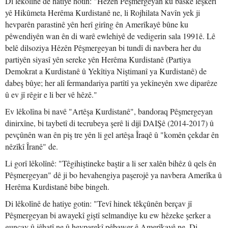
Di lêkolînê de hatiye hotin: "Hêzên Pêşmergeyan ku baskê leşkerî
yê Hikûmeta Herêma Kurdistanê ne, li Rojhilata Navîn yek ji
hevparên parastinê yên herî girîng ên Amerîkayê bûne ku
pêwendiyên wan ên di warê ewlehiyê de vedigerin sala 1991ê. Lê
belê dilsoziya Hêzên Pêşmergeyan bi tundî di navbera her du
partiyên siyasî yên sereke yên Herêma Kurdistanê (Partiya
Demokrat a Kurdistanê û Yekîtiya Niştimanî ya Kurdistanê) de
dabeş bûye; her alî fermandariya partîtî ya yekîneyên xwe diparêze
û ev jî rêgir e li ber vê hêzê."
Ev lêkolîna bi navê "Artêşa Kurdistanê", bandoraq Pêşmergeyan
dinirxîne, bi taybetî di tecrubeya şerê li dijî DAIŞê (2014-2017) û
pevçûnên wan ên piş tre yên li gel artêşa Îraqê û "komên çekdar ên
nêzîkî Îranê" de.
Li gorî lêkolînê: "Têgihiştineke baştir a li ser xalên bihêz û qels ên
Pêşmergeyan" dê ji bo hevahengiya paşerojê ya navbera Amerîka û
Herêma Kurdistanê bibe bingeh.
Di lêkolînê de hatiye gotin: "Tevî hinek têkçûnên berçav jî
Pêşmergeyan bi awayekî giştî selmandiye ku ew hêzeke şerker a
guncav û jêhatî ne û hevparekî pêbawer ê Amerîkayê ne. Di