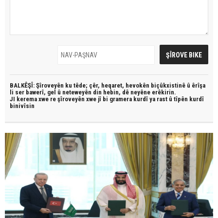
BALKÊŞÎ: Şîroveyên ku têde;
çêr, heqaret, hevokên biçûkxistinê û êrîşa
li ser bawerî, gel û neteweyên din hebin,
dê neyêne erêkirin.
JI kerema xwe re şîroveyên xwe jî bi
gramera kurdî
ya rast û
tîpên kurdî
binivîsin