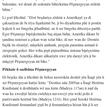
bidomîne, wê demê dê sedemên bihêzkirina Pêşmergeyan zêdetir
bibin."
Li gorî lêkolînê: "Divê beşdariya zêdetir a Amerîkayê ya di
çaksaziyan de bi rêya fişarkirinê be, ji bo diyarkirina pîle û postên
leşkerî li ser bingeha jêhatîbûnê, ne li ser bingeha dilsoziya partîtî.
Eger Pêşmerge bipêşketineke baş nîşan bidin, Amerîka dikare bi
şandina rasterast a çekan wan xelat bike, di nav wan de: Dronên
biçûk ên sîxuriyê, mûşekên antîtank, pergala parastina asmanî û
zirxpoşên şerker. Her wiha piştî piştrastbûna sîstema bipêşxistina
elektronîk, Amerîka dikare alîkariyên xwe yên darayî yên ji bo
mûçeyê Pêşmergeyan nû bike."
Pêkhate û sazîbûna Pêşmergeyan
Di beşeke din a lêkolînê de behsa naverokên destûrî yên Îraqê yên li
ser Pêşmergeyan hatiye kirin: "Destûra sala 2005an a Îraqê Herêma
Kurdistanê û desthilatên wê nas kirin (Madeya 117an) û maf da
wan ku xwediyê hêzên ewlehiya navxweyî yên wekî polîs û
parêzvanên herêmê bin (Madeya 121ê). Her çend Serokê Herêma
Kurdistanê fermandarê giştî be jî fermandariya hêzan hîn jî li ser