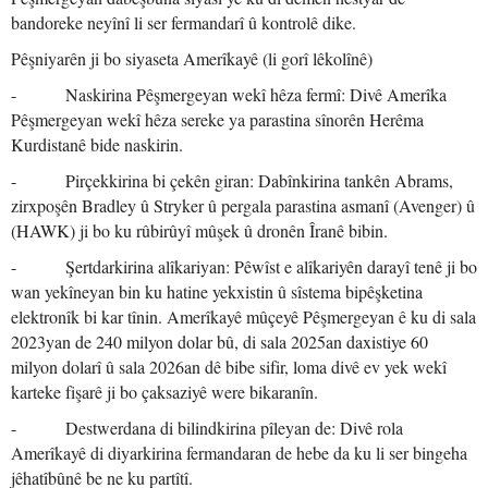
bandoreke neyînî li ser fermandarî û kontrolê dike.
Pêşniyarên ji bo siyaseta Amerîkayê (li gorî lêkolînê)
- Naskirina Pêşmergeyan wekî hêza fermî: Divê Amerîka
Pêşmergeyan wekî hêza sereke ya parastina sînorên Herêma
Kurdistanê bide naskirin.
- Pirçekkirina bi çekên giran: Dabînkirina tankên Abrams,
zirxpoşên Bradley û Stryker û pergala parastina asmanî (Avenger) û
(HAWK) ji bo ku rûbirûyî mûşek û dronên Îranê bibin.
- Şertdarkirina alîkariyan: Pêwîst e alîkariyên darayî tenê ji bo
wan yekîneyan bin ku hatine yekxistin û sîstema bipêşketina
elektronîk bi kar tînin. Amerîkayê mûçeyê Pêşmergeyan ê ku di sala
2023yan de 240 milyon dolar bû, di sala 2025an daxistiye 60
milyon dolarî û sala 2026an dê bibe sifir, loma divê ev yek wekî
karteke fişarê ji bo çaksaziyê were bikaranîn.
- Destwerdana di bilindkirina pîleyan de: Divê rola
Amerîkayê di diyarkirina fermandaran de hebe da ku li ser bingeha
jêhatîbûnê be ne ku partîtî.