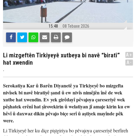
15:48
08 Tebaxe 2026
Li mizgeftên Tirkiyeyê xutbeya bi navê “biratî”
A+
hat xwendin
A-
.
Serokatiya Kar û Barên Diyanetê ya Tirkiyeyê bo mizgefta
nivîsek bi navê biratiyê şand û ew nivîs nimêjên înê de wek
xutbe hat xwendin. Ev yek girêdayî pêvajoya çareseriyê wek
pêşhatek erênî hat şîrovekirin û welatiyan jî amaje kirin ku ew
hêvî û daxwaz dikin pêvajo biçe serî û aştiyek mayînde pêk
were.
Li Tirkiyeyê her ku diçe piştgiriya bo pêvajoya çareseriyê berfireh