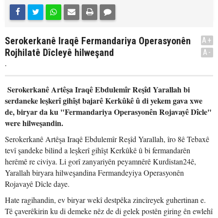
Serokerkanê Iraqê Fermandariya Operasyonên
A+
Rojhilatê Dîcleyê hilweşand
A-
.
Serokerkanê Artêşa Iraqê Ebdulemîr Reşîd Yarallah bi
serdaneke leşkerî gihîşt bajarê Kerkûkê û di yekem gava xwe
de, biryar da ku "Fermandariya Operasyonên Rojavayê Dîcle"
were hilweşandin.
Serokerkanê Artêşa Iraqê Ebdulemîr Reşîd Yarallah, îro 8ê Tebaxê
tevî şandeke bilind a leşkerî gihîşt Kerkûkê û bi fermandarên
herêmê re civiya. Li gorî zanyariyên peyamnêrê Kurdistan24ê,
Yarallah biryara hilweşandina Fermandeyiya Operasyonên
Rojavayê Dîcle daye.
Hate ragihandin, ev biryar wekî destpêka zincîreyek guhertinan e.
Tê çaverêkirin ku di demeke nêz de di gelek postên giring ên ewlehî