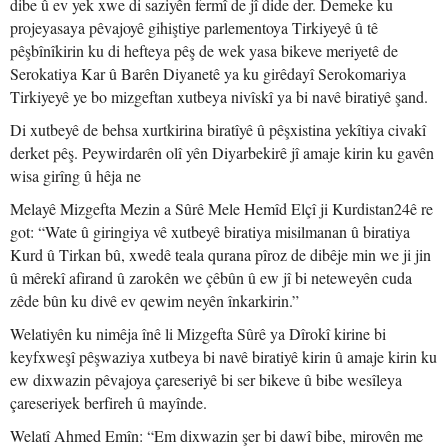
dibe û ev yek xwe di saziyên fermî de jî dide der. Demeke ku
projeyasaya pêvajoyê gihiştiye parlementoya Tirkiyeyê û tê
pêşbînîkirin ku di hefteya pêş de wek yasa bikeve meriyetê de
Serokatiya Kar û Barên Diyanetê ya ku girêdayî Serokomariya
Tirkiyeyê ye bo mizgeftan xutbeya nivîskî ya bi navê biratiyê şand.
Di xutbeyê de behsa xurtkirina biratîyê û pêşxistina yekîtiya civakî
derket pêş. Peywirdarên olî yên Diyarbekirê jî amaje kirin ku gavên
wisa girîng û hêja ne
Melayê Mizgefta Mezin a Sûrê Mele Hemîd Elçî ji Kurdistan24ê re
got: “Wate û giringiya vê xutbeyê biratiya misilmanan û biratiya
Kurd û Tirkan bû, xwedê teala qurana pîroz de dibêje min we ji jin
û mêrekî afirand û zarokên we çêbûn û ew jî bi neteweyên cuda
zêde bûn ku divê ev qewim neyên înkarkirin.”
Welatiyên ku nimêja înê li Mizgefta Sûrê ya Dîrokî kirine bi
keyfxweşî pêşwaziya xutbeya bi navê biratiyê kirin û amaje kirin ku
ew dixwazin pêvajoya çareseriyê bi ser bikeve û bibe wesîleya
çareseriyek berfireh û mayînde.
Welatî Ahmed Emîn: “Em dixwazin şer bi dawî bibe, mirovên me