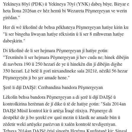
Yekîneya 80yî (PDK) û Yekîneya 70yî (YNK) dabeş bûye. Biryar e
heta Îlona 2026an ev hêz hemû bi Wezareta Pêşmergeyan ve werin
girêdan."
Her di wê lêkolînê de behsa pêkhateya Pêşmergeyan hatiye kirin ku
"li ser bingeha lîwayan hatiye rêkxistin û li ser 8 mîhweran hatiye
dabeşkirin."
Di lêkolînê de li ser hejmara Pêşmergeyan jî hatiye gotin:
"Texmînên li ser hejmara Pêşmergeyan ji hev cuda ne; hinek dibêjin
di navbera 190 û 250 hezarî de ye û hinekên din jî dibêjin digihe
350 hezarî. Lê belê li gorî nirxandineke sala 2021ê, nêzîkî 56 hezar
Pêşmergeyên ji bo şer amade hene."
Şerê li dijî DAIŞê: Ceribandina bandora Pêşmergeyan
Lêkolîn behsa bandora Pêşmergeyan a di şerê li dijî DAIŞê û
kontrolkirina herêman de jî dike û tê de hatiye gotin: "Sala 2014an
DAIŞê Mûsil kontrol kir û artêşa Îraqê rûxiya. Pêşmerge di
destpêkê de ji bo şerekî ew qasî mezin û klasîk ne amade bûn û
zêdetir wekî artêşeke parêzvan û xalên kontrolê tevdigeriyan.
Tebaxa 2014an DAIŞê êrişî sînorên Herêma Kurdistanê kir; Şingal,