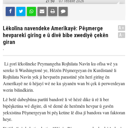
21:50
07 Tebaxe 2026
Lêkolîna navendeke Amerîkayê: Pêşmerge
A+
hevparekî girîng e û divê bibe xwediyê çekên
A-
giran
.
Li gorî lêkolîneke Peymangeha Rojhilata Navîn ku ofîsa wê ya
sereke li Washingtonê ye, Hêzên Pêşmergeyan ên Kurdistanê li
Rojhilata Navîn yek ji hevparên parastinê yên herî girîng ên
Amerîkayê ne û hêjayî wê ne ku şiyanên wan bi çek û perwerdeyan
werin bilindkirin.
Lê belê dabeşbûna partîtî bandorê li vê hêzê dike û rê li ber
bipêşketina wê digire, di vê demê de herêmên hevpar û gavên
yekxistina Pêşmergeyan bi pêş ketine lê dîsa jî bandora van faktoran
heye.