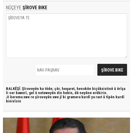
NÛÇEYE
ŞÎROVE BIKE
BALKÊŞÎ: Şîroveyên ku têde;
çêr, heqaret, hevokên biçûkxistinê û êrîşa
li ser bawerî, gel û neteweyên din hebin,
dê neyêne erêkirin.
JI kerema xwe re şîroveyên xwe jî bi
gramera kurdî
ya rast û
tîpên kurdî
binivîsin