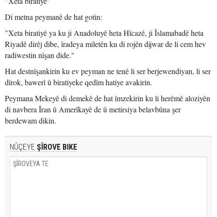
"Xeta biratiyê"
Di metna peymanê de hat gotin:
"Xeta biratiyê ya ku ji Anadoluyê heta Hîcazê, ji Îslamabadê heta
Riyadê dirêj dibe, îradeya miletên ku di rojên dijwar de li cem hev
radiwestin nîşan dide."
Hat destnîşankirin ku ev peyman ne tenê li ser berjewendiyan, li ser
dîrok, bawerî û biratiyeke qedîm hatiye avakirin.
Peymana Mekeyê di demekê de hat îmzekirin ku li herêmê aloziyên
di navbera Îran û Amerîkayê de û metirsiya belavbûna şer
berdewam dikin.
NÛÇEYE
ŞÎROVE BIKE