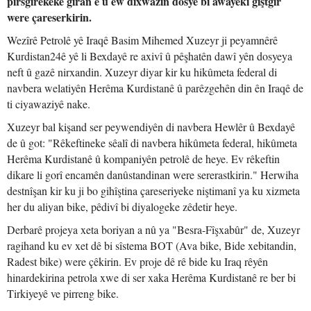
pirsgirêkeke giran e û ew dixwazin dosye bi awayekî giştgir
were çareserkirin.
Wezîrê Petrolê yê Iraqê Basim Mihemed Xuzeyr ji peyamnêrê
Kurdistan24ê yê li Bexdayê re axivî û pêşhatên dawî yên dosyeya
neft û gazê nirxandin. Xuzeyr diyar kir ku hikûmeta federal di
navbera welatiyên Herêma Kurdistanê û parêzgehên din ên Iraqê de
ti ciyawaziyê nake.
Xuzeyr bal kişand ser peywendiyên di navbera Hewlêr û Bexdayê
de û got: "Rêkeftineke sêalî di navbera hikûmeta federal, hikûmeta
Herêma Kurdistanê û kompaniyên petrolê de heye. Ev rêkeftin
dikare li gorî encamên danûstandinan were sererastkirin." Herwiha
destnîşan kir ku ji bo gihîştina çareseriyeke niştimanî ya ku xizmeta
her du aliyan bike, pêdivî bi diyalogeke zêdetir heye.
Derbarê projeya xeta boriyan a nû ya "Besra-Fîşxabûr" de, Xuzeyr
ragihand ku ev xet dê bi sîstema BOT (Ava bike, Bide xebitandin,
Radest bike) were çêkirin. Ev proje dê rê bide ku Iraq rêyên
hinardekirina petrola xwe di ser xaka Herêma Kurdistanê re ber bi
Tirkiyeyê ve pirreng bike.