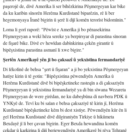
paşerojê de, divê Amerîka li ser bihêzkirina Pêşmergeyan kar bike
da ku karibin sînorên Herêma Kurdistanê biparêzin, rê li ber
hegemonyaya Îranê bigirin û şerê li dijî komên terorîst bidomînin."
Loma li gorî raporê: "Pêwîst e Amerîka ji bo pênasekirina
Pêşmergeyan a wekî hêza sereke ya berpirsyar di parastina sînoran
de fişarê bike. Divê ev hewldan dabînkirina çekên girantir û
bipêşxistina parastina asmanî li xwe bigire."
Şertên Amerîkayê yên ji bo çaksazî û yekxistina fermandariyê
Di lêkolînê de behsa "şert û fişaran" a ji bo yekxistina Pêşmergeyan
hatiye kirin û tê gotin: "Bipêşxistina pêwendiyên Amerîka û
Herêma Kurdistanê divê bi bipêşketineke rasteqîn a di çaksaziyên
Pêşmergeyan û yekxistina fermandariyê ya di bin sîwana Wezareta
Pêşmergeyan de were girêdan, ne ku dabeşbûna di navbera PDK û
YNKyê de. Tevî ku bi salan e behsa çaksaziyê tê kirin jî, Herêma
Kurdistanê bipêşketineke kêm bi dest xistiye. Pêwendiyên kûr ên li
gel Herêma Kurdistanê divê dilgiraniyên Tirkiye û hikûmeta
Bexdayê jî li ber çavan bigirin. Eger Bexda hewandina komên
çekdar û karkirina li dijî berjewendiyên Amerîkayê bi rêya Tehranê