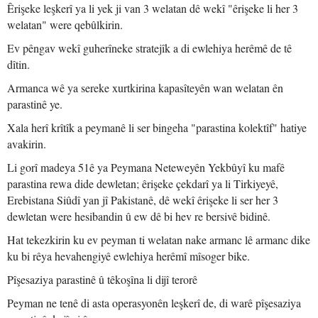
Êrişeke leşkerî ya li yek ji van 3 welatan dê wekî "êrişeke li her 3
welatan" were qebûlkirin.
Ev pêngav wekî guherîneke stratejîk a di ewlehiya herêmê de tê
dîtin.
Armanca wê ya sereke xurtkirina kapasîteyên wan welatan ên
parastinê ye.
Xala herî krîtîk a peymanê li ser bingeha "parastina kolektîf" hatiye
avakirin.
Li gorî madeya 51ê ya Peymana Neteweyên Yekbûyî ku mafê
parastina rewa dide dewletan; êrişeke çekdarî ya li Tirkiyeyê,
Erebistana Siûdî yan jî Pakistanê, dê wekî êrişeke li ser her 3
dewletan were hesibandin û ew dê bi hev re bersivê bidinê.
Hat tekezkirin ku ev peyman ti welatan nake armanc lê armanc dike
ku bi rêya hevahengiyê ewlehiya herêmî mîsoger bike.
Pîşesaziya parastinê û têkoşîna li dijî terorê
Peyman ne tenê di asta operasyonên leşkerî de, di warê pîşesaziya