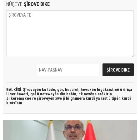
NÛÇEYE
ŞÎROVE BIKE
BALKÊŞÎ: Şîroveyên ku têde;
çêr, heqaret, hevokên biçûkxistinê û êrîşa
li ser bawerî, gel û neteweyên din hebin,
dê neyêne erêkirin.
JI kerema xwe re şîroveyên xwe jî bi
gramera kurdî
ya rast û
tîpên kurdî
binivîsin