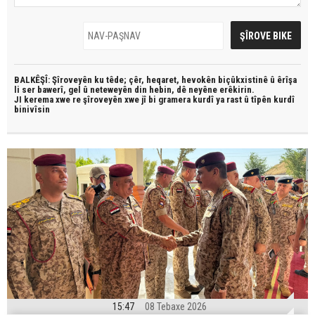
BALKÊŞÎ: Şîroveyên ku têde;
çêr, heqaret, hevokên biçûkxistinê û êrîşa
li ser bawerî, gel û neteweyên din hebin,
dê neyêne erêkirin.
JI kerema xwe re şîroveyên xwe jî bi
gramera kurdî
ya rast û
tîpên kurdî
binivîsin
15:47
08 Tebaxe 2026