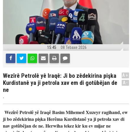
15:45
08 Tebaxe 2026
Wezîrê Petrolê yê Iraqê: Ji bo zêdekirina pişka
A+
Kurdistanê ya ji petrola xav em di gotûbêjan de
A-
ne
.
Wezîrê Petrolê yê Iraqê Basim Mihemed Xuzeyr ragihand, ew
ji bo zêdekirina pişka Herêma Kurdistanê ya ji petrola xav di
nav gotûbêjan de ne. Herwiha tekez kir ku ev mijar ne