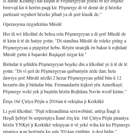
(Charlie Keating) hat kuştin lê Pêşmergeyan gelekî bi lez êrişeke
berevajî kir û herêm paqij kir. Pêşmerge di vê demê de ji hêzeke
partîzanî veguherî hêzeke jêhatî ya di şerê klasîk de."
Operasyona rizgarkirina Mûsilê
Her di wê lêkolînê de behsa rola Pêşmergeyan a di şerê Mûsilê de
tê kirin û tê de hatiye gotin: "Di standina Mûsilê de roleke girîng a
Pêşmergeyan a piştgiriyê hebu. Rêyên stratejîk ên bakur û rojhilatê
Mûsilê girtin û bajarokê Başîqayê rizgar kir."
Birîndar û şehîdên Pêşmergeyan beşeke din a lêkolînê ye û tê de tê
gotin: "Di vî şerî de Pêşmergeyan qurbaniyên zêde dan; heta
dawiya şerê Mûsilê nêzîkî 2 hezar Pêşmergeyan şehîd bûn û 12
hezarên din jî birîndar bûn. Fermandarên leşkerî yên Amerîkayê,
Pêşmerge wekî yek ji baştirîn hêzên Rojhilata Navîn wesif kirine."
Êrişa 16ê Çiriya Pêşîn a 2016an û vekişîna ji Kerkûkê
Li gorî lêkolînê: "Piştî referandûma serxwebûnê, artêşa Îraqê û
Heşdî Şebiyê bi serperiştiya Îranê êriş kir. 16ê Çiriya Pêşîn piraniya
hêzên YNKyê ji Kerkûkê vekişiyan û vê yekê wiha kir ku Pêşmerge
piraniya wan herêmên ku sala 2014an girtibûn, ji dest bidin."