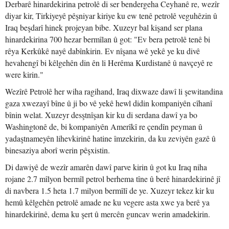
Derbarê hinardekirina petrolê di ser bendergeha Ceyhanê re, wezîr
diyar kir, Tirkiyeyê pêşniyar kiriye ku ew tenê petrolê veguhêzin û
Iraq beşdarî hinek projeyan bibe. Xuzeyr bal kişand ser plana
hinardekirina 700 hezar bermîlan û got: "Ev bera petrolê tenê bi
rêya Kerkûkê nayê dabînkirin. Ev nîşana wê yekê ye ku divê
hevahengî bi kêlgehên din ên li Herêma Kurdistanê û navçeyê re
were kirin."
Wezîrê Petrolê her wiha ragihand, Iraq dixwaze dawî li şewitandina
gaza xwezayî bîne û ji bo vê yekê hewl didin kompaniyên cîhanî
bînin welat. Xuzeyr desştnîşan kir ku di serdana dawî ya bo
Washingtonê de, bi kompaniyên Amerîkî re çendîn peyman û
yadaştnameyên lihevkirinê hatine îmzekirin, da ku zeviyên gazê û
binesaziya aborî werin pêşxistin.
Di dawiyê de wezîr amarên dawî parve kirin û got ku Iraq niha
rojane 2.7 mîlyon bermîl petrol berhema tîne û berê hinardekirinê jî
di navbera 1.5 heta 1.7 milyon bermîlî de ye. Xuzeyr tekez kir ku
hemû kêlgehên petrolê amade ne ku vegere asta xwe ya berê ya
hinardekirinê, dema ku şert û mercên guncav werin amadekirin.