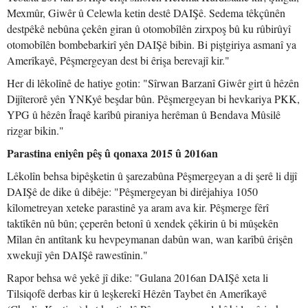
Mexmûr, Giwêr û Celewla ketin destê DAIŞê. Sedema têkçûnên
destpêkê nebûna çekên giran û otomobîlên zirxpoş bû ku rûbirûyî
otomobîlên bombebarkirî yên DAIŞê bibin. Bi piştgiriya asmanî ya
Amerîkayê, Pêşmergeyan dest bi êrişa berevajî kir."
Her di lêkolînê de hatiye gotin: "Sîrwan Barzanî Giwêr girt û hêzên
Dijîterorê yên YNKyê beşdar bûn. Pêşmergeyan bi hevkariya PKK,
YPG û hêzên Îraqê karîbû piraniya herêman û Bendava Mûsilê
rizgar bikin."
Parastina eniyên pêş û qonaxa 2015 û 2016an
Lêkolîn behsa bipêşketin û şarezabûna Pêşmergeyan a di şerê li dijî
DAIŞê de dike û dibêje: "Pêşmergeyan bi dirêjahiya 1050
kîlometreyan xeteke parastinê ya aram ava kir. Pêşmerge fêrî
taktîkên nû bûn; çeperên betonî û xendek çêkirin û bi mûşekên
Mîlan ên antîtank ku hevpeymanan dabûn wan, wan karîbû êrişên
xwekujî yên DAIŞê rawestînin."
Rapor behsa wê yekê jî dike: "Gulana 2016an DAIŞê xeta li
Tilsiqofê derbas kir û leşkerekî Hêzên Taybet ên Amerîkayê