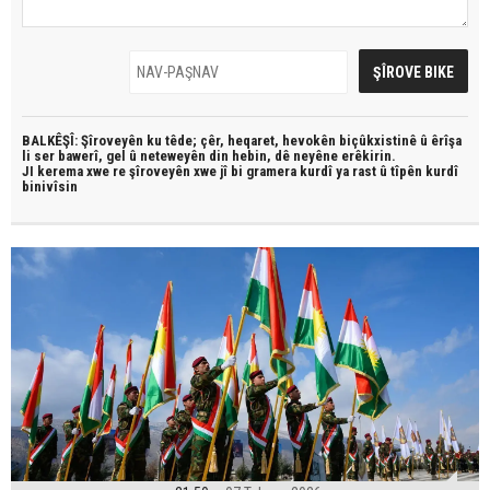
BALKÊŞÎ: Şîroveyên ku têde;
çêr, heqaret, hevokên biçûkxistinê û êrîşa
li ser bawerî, gel û neteweyên din hebin,
dê neyêne erêkirin.
JI kerema xwe re şîroveyên xwe jî bi
gramera kurdî
ya rast û
tîpên kurdî
binivîsin