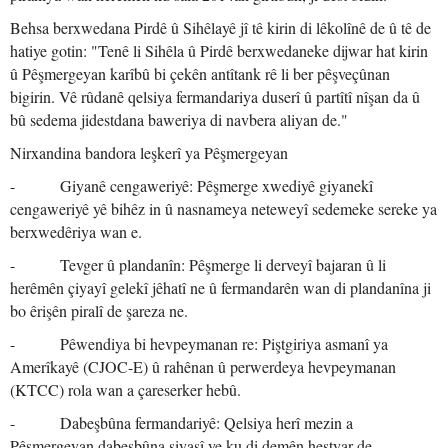
Behsa berxwedana Pirdê û Sihêlayê jî tê kirin di lêkolînê de û tê de
hatiye gotin: "Tenê li Sihêla û Pirdê berxwedaneke dijwar hat kirin
û Pêşmergeyan karîbû bi çekên antîtank rê li ber pêşveçûnan
bigirin. Vê rûdanê qelsiya fermandariya duserî û partîtî nîşan da û
bû sedema jidestdana baweriya di navbera aliyan de."
Nirxandina bandora leşkerî ya Pêşmergeyan
- Giyanê cengaweriyê: Pêşmerge xwediyê giyanekî
cengaweriyê yê bihêz in û nasnameya neteweyî sedemeke sereke ya
berxwedêriya wan e.
- Tevger û plandanîn: Pêşmerge li derveyî bajaran û li
herêmên çiyayî gelekî jêhatî ne û fermandarên wan di plandanîna ji
bo êrişên piralî de şareza ne.
- Pêwendiya bi hevpeymanan re: Piştgiriya asmanî ya
Amerîkayê (CJOC-E) û rahênan û perwerdeya hevpeymanan
(KTCC) rola wan a çareserker hebû.
- Dabeşbûna fermandariyê: Qelsiya herî mezin a
Pêşmergeyan dabeşbûna siyasî ye ku di demên hestyar de