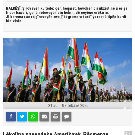
BALKÊŞÎ: Şîroveyên ku têde;
çêr, heqaret, hevokên biçûkxistinê û êrîşa
li ser bawerî, gel û neteweyên din hebin,
dê neyêne erêkirin.
JI kerema xwe re şîroveyên xwe jî bi
gramera kurdî
ya rast û
tîpên kurdî
binivîsin
21:50
07 Tebaxe 2026
Lêkolîna navendeke Amerîkayê: Pêşmerge
A+