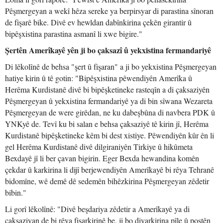
Pêşmergeyan a wekî hêza sereke ya berpirsyar di parastina sînoran
de fişarê bike. Divê ev hewldan dabînkirina çekên girantir û
bipêşxistina parastina asmanî li xwe bigire."
Şertên Amerîkayê yên ji bo çaksazî û yekxistina fermandariyê
Di lêkolînê de behsa "şert û fişaran" a ji bo yekxistina Pêşmergeyan
hatiye kirin û tê gotin: "Bipêşxistina pêwendiyên Amerîka û
Herêma Kurdistanê divê bi bipêşketineke rasteqîn a di çaksaziyên
Pêşmergeyan û yekxistina fermandariyê ya di bin sîwana Wezareta
Pêşmergeyan de were girêdan, ne ku dabeşbûna di navbera PDK û
YNKyê de. Tevî ku bi salan e behsa çaksaziyê tê kirin jî, Herêma
Kurdistanê bipêşketineke kêm bi dest xistiye. Pêwendiyên kûr ên li
gel Herêma Kurdistanê divê dilgiraniyên Tirkiye û hikûmeta
Bexdayê jî li ber çavan bigirin. Eger Bexda hewandina komên
çekdar û karkirina li dijî berjewendiyên Amerîkayê bi rêya Tehranê
bidomîne, wê demê dê sedemên bihêzkirina Pêşmergeyan zêdetir
bibin."
Li gorî lêkolînê: "Divê beşdariya zêdetir a Amerîkayê ya di
çaksaziyan de bi rêya fişarkirinê be, ji bo diyarkirina pîle û postên