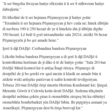
"li ser bingeha lîwayan hatiye rêkxistin û li ser 8 mîhweran hatiye
dabeşkirin."
Di lêkolînê de li ser hejmara Pêşmergeyan jî hatiye gotin:
"Texmînên li ser hejmara Pêşmergeyan ji hev cuda ne; hinek dibêjin
di navbera 190 û 250 hezarî de ye û hinekên din jî dibêjin digihe
350 hezarî. Lê belê li gorî nirxandineke sala 2021ê, nêzîkî 56 hezar
Pêşmergeyên ji bo şer amade hene."
Şerê li dijî DAIŞê: Ceribandina bandora Pêşmergeyan
Lêkolîn behsa bandora Pêşmergeyan a di şerê li dijî DAIŞê û
kontrolkirina herêman de jî dike û tê de hatiye gotin: "Sala 2014an
DAIŞê Mûsil kontrol kir û artêşa Îraqê rûxiya. Pêşmerge di
destpêkê de ji bo şerekî ew qasî mezin û klasîk ne amade bûn û
zêdetir wekî artêşeke parêzvan û xalên kontrolê tevdigeriyan.
Tebaxa 2014an DAIŞê êrişî sînorên Herêma Kurdistanê kir; Şingal,
Mexmûr, Giwêr û Celewla ketin destê DAIŞê. Sedema têkçûnên
destpêkê nebûna çekên giran û otomobîlên zirxpoş bû ku rûbirûyî
otomobîlên bombebarkirî yên DAIŞê bibin. Bi piştgiriya asmanî ya
Amerîkayê, Pêşmergeyan dest bi êrişa berevajî kir."