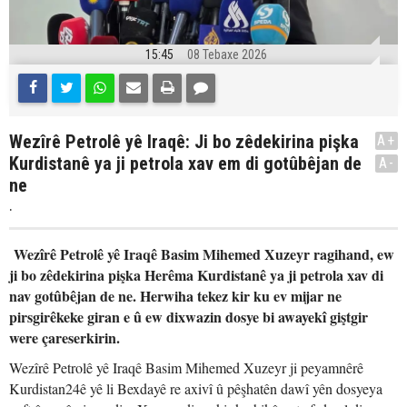
15:45
08 Tebaxe 2026
Wezîrê Petrolê yê Iraqê: Ji bo zêdekirina pişka
A+
Kurdistanê ya ji petrola xav em di gotûbêjan de
A-
ne
.
Wezîrê Petrolê yê Iraqê Basim Mihemed Xuzeyr ragihand, ew
ji bo zêdekirina pişka Herêma Kurdistanê ya ji petrola xav di
nav gotûbêjan de ne. Herwiha tekez kir ku ev mijar ne
pirsgirêkeke giran e û ew dixwazin dosye bi awayekî giştgir
were çareserkirin.
Wezîrê Petrolê yê Iraqê Basim Mihemed Xuzeyr ji peyamnêrê
Kurdistan24ê yê li Bexdayê re axivî û pêşhatên dawî yên dosyeya