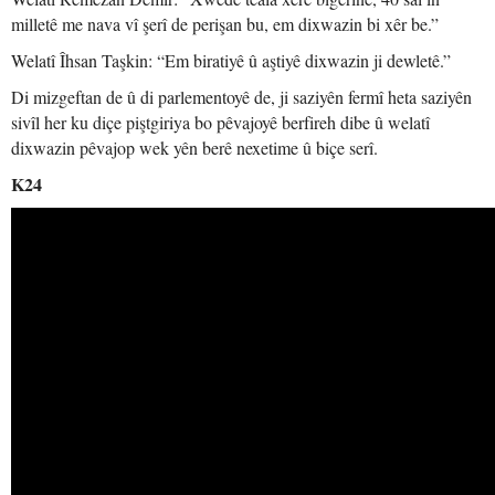
milletê me nava vî şerî de perişan bu, em dixwazin bi xêr be.”
Welatî Îhsan Taşkin: “Em biratiyê û aştiyê dixwazin ji dewletê.”
Di mizgeftan de û di parlementoyê de, ji saziyên fermî heta saziyên
sivîl her ku diçe piştgiriya bo pêvajoyê berfireh dibe û welatî
dixwazin pêvajop wek yên berê nexetime û biçe serî.
K24