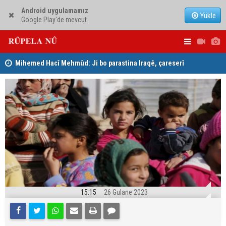
Android uygulamamız
Yükle
Google Play'de mevcut
Mihemed Hacî Mehmûd: Ji bo parastina Iraqê, çareserî
Serokerkan
sîstema konfederalî ye
Dîcleyê hi
15:15
26 Gulane 2023