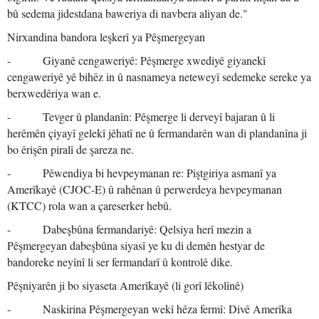
bû sedema jidestdana baweriya di navbera aliyan de."
Nirxandina bandora leşkerî ya Pêşmergeyan
- Giyanê cengaweriyê: Pêşmerge xwediyê giyanekî
cengaweriyê yê bihêz in û nasnameya neteweyî sedemeke sereke ya
berxwedêriya wan e.
- Tevger û plandanîn: Pêşmerge li derveyî bajaran û li
herêmên çiyayî gelekî jêhatî ne û fermandarên wan di plandanîna ji
bo êrişên piralî de şareza ne.
- Pêwendiya bi hevpeymanan re: Piştgiriya asmanî ya
Amerîkayê (CJOC-E) û rahênan û perwerdeya hevpeymanan
(KTCC) rola wan a çareserker hebû.
- Dabeşbûna fermandariyê: Qelsiya herî mezin a
Pêşmergeyan dabeşbûna siyasî ye ku di demên hestyar de
bandoreke neyînî li ser fermandarî û kontrolê dike.
Pêşniyarên ji bo siyaseta Amerîkayê (li gorî lêkolînê)
- Naskirina Pêşmergeyan wekî hêza fermî: Divê Amerîka