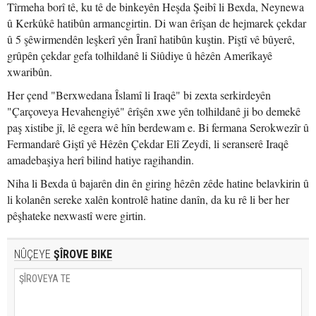
Tîrmeha borî tê, ku tê de binkeyên Heşda Şeibî li Bexda, Neynewa
û Kerkûkê hatibûn armancgirtin. Di wan êrîşan de hejmarek çekdar
û 5 şêwirmendên leşkerî yên Îranî hatibûn kuştin. Piştî vê bûyerê,
grûpên çekdar gefa tolhildanê li Siûdiye û hêzên Amerîkayê
xwaribûn.
Her çend "Berxwedana Îslamî li Iraqê" bi zexta serkirdeyên
"Çarçoveya Hevahengiyê" êrîşên xwe yên tolhildanê ji bo demekê
paş xistibe jî, lê egera wê hîn berdewam e. Bi fermana Serokwezîr û
Fermandarê Giştî yê Hêzên Çekdar Elî Zeydî, li seranserê Iraqê
amadebaşiya herî bilind hatiye ragihandin.
Niha li Bexda û bajarên din ên giring hêzên zêde hatine belavkirin û
li kolanên sereke xalên kontrolê hatine danîn, da ku rê li ber her
pêşhateke nexwastî were girtin.
NÛÇEYE
ŞÎROVE BIKE