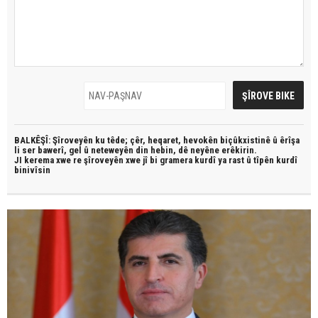
BALKÊŞÎ: Şîroveyên ku têde;
çêr, heqaret, hevokên biçûkxistinê û êrîşa
li ser bawerî, gel û neteweyên din hebin,
dê neyêne erêkirin.
JI kerema xwe re şîroveyên xwe jî bi
gramera kurdî
ya rast û
tîpên kurdî
binivîsin