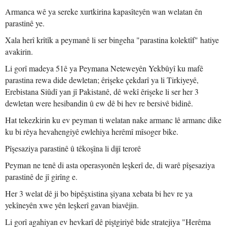
Armanca wê ya sereke xurtkirina kapasîteyên wan welatan ên
parastinê ye.
Xala herî krîtîk a peymanê li ser bingeha "parastina kolektîf" hatiye
avakirin.
Li gorî madeya 51ê ya Peymana Neteweyên Yekbûyî ku mafê
parastina rewa dide dewletan; êrişeke çekdarî ya li Tirkiyeyê,
Erebistana Siûdî yan jî Pakistanê, dê wekî êrişeke li ser her 3
dewletan were hesibandin û ew dê bi hev re bersivê bidinê.
Hat tekezkirin ku ev peyman ti welatan nake armanc lê armanc dike
ku bi rêya hevahengiyê ewlehiya herêmî mîsoger bike.
Pîşesaziya parastinê û têkoşîna li dijî terorê
Peyman ne tenê di asta operasyonên leşkerî de, di warê pîşesaziya
parastinê de jî girîng e.
Her 3 welat dê ji bo bipêşxistina şiyana xebata bi hev re ya
yekîneyên xwe yên leşkerî gavan biavêjin.
Li gorî agahiyan ev hevkarî dê piştgiriyê bide stratejiya "Herêma