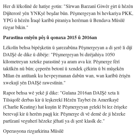
Her di lêkolînê de hatiye gotin: "Sîrwan Barzanî Giwêr girt û hêzên
Dijîterorê yên YNKyê beşdar bûn. Pêşmergeyan bi hevkariya PKK,
YPG û hêzên Îraqê karîbû piraniya herêman û Bendava Mûsilê
rizgar bikin."
Parastina eniyên pêş û qonaxa 2015 û 2016an
Lêkolîn behsa bipêşketin û şarezabûna Pêşmergeyan a di şerê li dijî
DAIŞê de dike û dibêje: "Pêşmergeyan bi dirêjahiya 1050
kîlometreyan xeteke parastinê ya aram ava kir. Pêşmerge fêrî
taktîkên nû bûn; çeperên betonî û xendek çêkirin û bi mûşekên
Mîlan ên antîtank ku hevpeymanan dabûn wan, wan karîbû êrişên
xwekujî yên DAIŞê rawestînin."
Rapor behsa wê yekê jî dike: "Gulana 2016an DAIŞê xeta li
Tilsiqofê derbas kir û leşkerekî Hêzên Taybet ên Amerîkayê
(Charlie Keating) hat kuştin lê Pêşmergeyan gelekî bi lez êrişeke
berevajî kir û herêm paqij kir. Pêşmerge di vê demê de ji hêzeke
partîzanî veguherî hêzeke jêhatî ya di şerê klasîk de."
Operasyona rizgarkirina Mûsilê