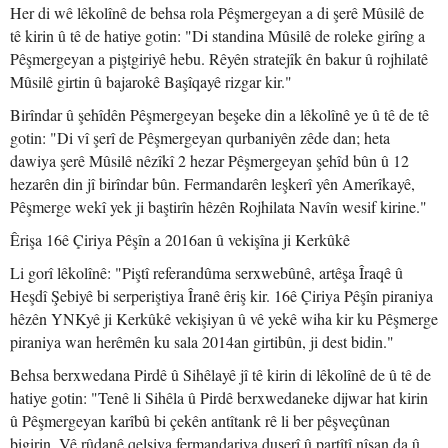
Her di wê lêkolînê de behsa rola Pêşmergeyan a di şerê Mûsilê de
tê kirin û tê de hatiye gotin: "Di standina Mûsilê de roleke girîng a
Pêşmergeyan a piştgiriyê hebu. Rêyên stratejîk ên bakur û rojhilatê
Mûsilê girtin û bajarokê Başîqayê rizgar kir."
Birîndar û şehîdên Pêşmergeyan beşeke din a lêkolînê ye û tê de tê
gotin: "Di vî şerî de Pêşmergeyan qurbaniyên zêde dan; heta
dawiya şerê Mûsilê nêzîkî 2 hezar Pêşmergeyan şehîd bûn û 12
hezarên din jî birîndar bûn. Fermandarên leşkerî yên Amerîkayê,
Pêşmerge wekî yek ji baştirîn hêzên Rojhilata Navîn wesif kirine."
Êrişa 16ê Çiriya Pêşîn a 2016an û vekişîna ji Kerkûkê
Li gorî lêkolînê: "Piştî referandûma serxwebûnê, artêşa Îraqê û
Heşdî Şebiyê bi serperiştiya Îranê êriş kir. 16ê Çiriya Pêşîn piraniya
hêzên YNKyê ji Kerkûkê vekişiyan û vê yekê wiha kir ku Pêşmerge
piraniya wan herêmên ku sala 2014an girtibûn, ji dest bidin."
Behsa berxwedana Pirdê û Sihêlayê jî tê kirin di lêkolînê de û tê de
hatiye gotin: "Tenê li Sihêla û Pirdê berxwedaneke dijwar hat kirin
û Pêşmergeyan karîbû bi çekên antîtank rê li ber pêşveçûnan
bigirin. Vê rûdanê qelsiya fermandariya duserî û partîtî nîşan da û