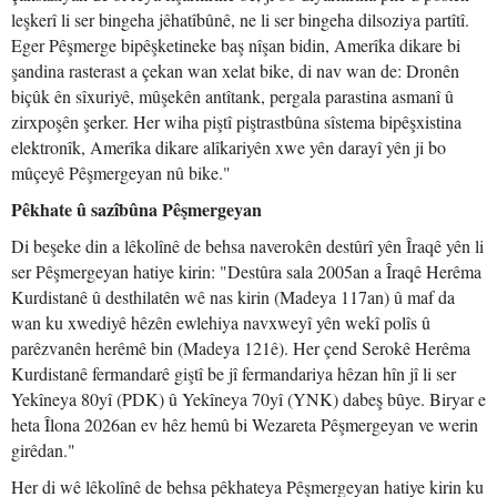
leşkerî li ser bingeha jêhatîbûnê, ne li ser bingeha dilsoziya partîtî.
Eger Pêşmerge bipêşketineke baş nîşan bidin, Amerîka dikare bi
şandina rasterast a çekan wan xelat bike, di nav wan de: Dronên
biçûk ên sîxuriyê, mûşekên antîtank, pergala parastina asmanî û
zirxpoşên şerker. Her wiha piştî piştrastbûna sîstema bipêşxistina
elektronîk, Amerîka dikare alîkariyên xwe yên darayî yên ji bo
mûçeyê Pêşmergeyan nû bike."
Pêkhate û sazîbûna Pêşmergeyan
Di beşeke din a lêkolînê de behsa naverokên destûrî yên Îraqê yên li
ser Pêşmergeyan hatiye kirin: "Destûra sala 2005an a Îraqê Herêma
Kurdistanê û desthilatên wê nas kirin (Madeya 117an) û maf da
wan ku xwediyê hêzên ewlehiya navxweyî yên wekî polîs û
parêzvanên herêmê bin (Madeya 121ê). Her çend Serokê Herêma
Kurdistanê fermandarê giştî be jî fermandariya hêzan hîn jî li ser
Yekîneya 80yî (PDK) û Yekîneya 70yî (YNK) dabeş bûye. Biryar e
heta Îlona 2026an ev hêz hemû bi Wezareta Pêşmergeyan ve werin
girêdan."
Her di wê lêkolînê de behsa pêkhateya Pêşmergeyan hatiye kirin ku