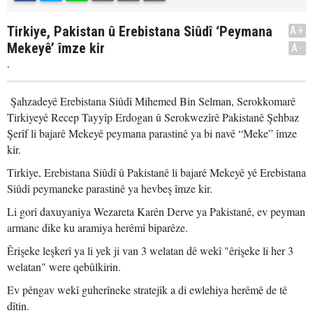
Tirkiye, Pakistan û Erebistana Siûdî ‘Peymana
A+
Mekeyê’ îmze kir
A-
.
Şahzadeyê Erebistana Siûdî Mihemed Bin Selman, Serokkomarê
Tirkiyeyê Recep Tayyîp Erdogan û Serokwezîrê Pakistanê Şehbaz
Şerîf li bajarê Mekeyê peymana parastinê ya bi navê “Meke” îmze
kir.
Tirkiye, Erebistana Siûdî û Pakistanê li bajarê Mekeyê yê Erebistana
Siûdî peymaneke parastinê ya hevbeş îmze kir.
Li gorî daxuyaniya Wezareta Karên Derve ya Pakistanê, ev peyman
armanc dike ku aramiya herêmî biparêze.
Êrişeke leşkerî ya li yek ji van 3 welatan dê wekî "êrişeke li her 3
welatan" were qebûlkirin.
Ev pêngav wekî guherîneke stratejîk a di ewlehiya herêmê de tê
dîtin.