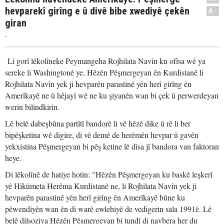
hevparekî girîng e û divê bibe xwediyê çekên
A-
giran
.
Li gorî lêkolîneke Peymangeha Rojhilata Navîn ku ofîsa wê ya
sereke li Washingtonê ye, Hêzên Pêşmergeyan ên Kurdistanê li
Rojhilata Navîn yek ji hevparên parastinê yên herî girîng ên
Amerîkayê ne û hêjayî wê ne ku şiyanên wan bi çek û perwerdeyan
werin bilindkirin.
Lê belê dabeşbûna partîtî bandorê li vê hêzê dike û rê li ber
bipêşketina wê digire, di vê demê de herêmên hevpar û gavên
yekxistina Pêşmergeyan bi pêş ketine lê dîsa jî bandora van faktoran
heye.
Di lêkolînê de hatiye hotin: "Hêzên Pêşmergeyan ku baskê leşkerî
yê Hikûmeta Herêma Kurdistanê ne, li Rojhilata Navîn yek ji
hevparên parastinê yên herî girîng ên Amerîkayê bûne ku
pêwendiyên wan ên di warê ewlehiyê de vedigerin sala 1991ê. Lê
belê dilsoziya Hêzên Pêşmergeyan bi tundî di navbera her du