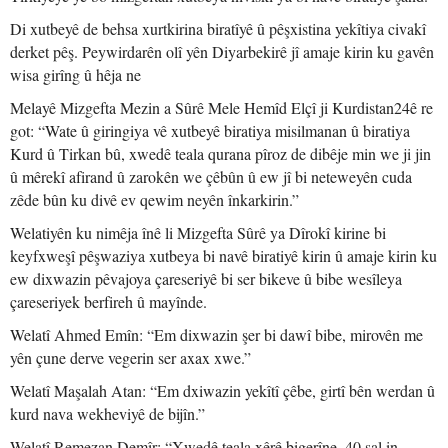
Di xutbeyê de behsa xurtkirina biratîyê û pêşxistina yekîtiya civakî
derket pêş. Peywirdarên olî yên Diyarbekirê jî amaje kirin ku gavên
wisa girîng û hêja ne
Melayê Mizgefta Mezin a Sûrê Mele Hemîd Elçî ji Kurdistan24ê re
got: “Wate û giringiya vê xutbeyê biratiya misilmanan û biratiya
Kurd û Tirkan bû, xwedê teala qurana pîroz de dibêje min we ji jin
û mêrekî afirand û zarokên we çêbûn û ew jî bi neteweyên cuda
zêde bûn ku divê ev qewim neyên înkarkirin.”
Welatiyên ku nimêja înê li Mizgefta Sûrê ya Dîrokî kirine bi
keyfxweşî pêşwaziya xutbeya bi navê biratiyê kirin û amaje kirin ku
ew dixwazin pêvajoya çareseriyê bi ser bikeve û bibe wesîleya
çareseriyek berfireh û mayînde.
Welatî Ahmed Emîn: “Em dixwazin şer bi dawî bibe, mirovên me
yên çune derve vegerin ser axax xwe.”
Welatî Maşalah Atan: “Em dxiwazin yekîtî çêbe, girtî bên werdan û
kurd nava wekheviyê de bijîn.”
Welatî Remezan Demîr: “Xwedê teala xêrê bigerîne, 40 sal in