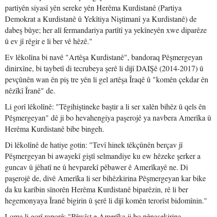
partiyên siyasî yên sereke yên Herêma Kurdistanê (Partiya
Demokrat a Kurdistanê û Yekîtiya Niştimanî ya Kurdistanê) de
dabeş bûye; her alî fermandariya partîtî ya yekîneyên xwe diparêze
û ev jî rêgir e li ber vê hêzê."
Ev lêkolîna bi navê "Artêşa Kurdistanê", bandoraq Pêşmergeyan
dinirxîne, bi taybetî di tecrubeya şerê li dijî DAIŞê (2014-2017) û
pevçûnên wan ên piş tre yên li gel artêşa Îraqê û "komên çekdar ên
nêzîkî Îranê" de.
Li gorî lêkolînê: "Têgihiştineke baştir a li ser xalên bihêz û qels ên
Pêşmergeyan" dê ji bo hevahengiya paşerojê ya navbera Amerîka û
Herêma Kurdistanê bibe bingeh.
Di lêkolînê de hatiye gotin: "Tevî hinek têkçûnên berçav jî
Pêşmergeyan bi awayekî giştî selmandiye ku ew hêzeke şerker a
guncav û jêhatî ne û hevparekî pêbawer ê Amerîkayê ne. Di
paşerojê de, divê Amerîka li ser bihêzkirina Pêşmergeyan kar bike
da ku karibin sînorên Herêma Kurdistanê biparêzin, rê li ber
hegemonyaya Îranê bigirin û şerê li dijî komên terorîst bidomînin."
Loma li gorî raporê: "Pêwîst e Amerîka ji bo pênasekirina