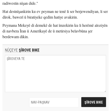
radiwestin nîşan dide."
Hat destnîşankirin ku ev peyman ne tenê li ser berjewendiyan, li ser
dîrok, bawerî û biratiyeke qedîm hatiye avakirin.
Peymana Mekeyê di demekê de hat îmzekirin ku li herêmê aloziyên
di navbera Îran û Amerîkayê de û metirsiya belavbûna şer
berdewam dikin.
NÛÇEYE
ŞÎROVE BIKE