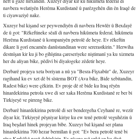
neft û gazê nirxandin. Xuzeyr diyar kir ku hikûmeta federal di
navbera welatiyên Herêma Kurdistanê û parêzgehên din ên Iraqê de
ti ciyawaziyê nake.
Xuzeyr bal kişand ser peywendiyên di navbera Hewlêr û Bexdayê
de û got: "Rêkeftineke sêalî di navbera hikûmeta federal, hikûmeta
Herêma Kurdistanê û kompaniyên petrolê de heye. Ev rêkeftin
dikare li gorî encamên danûstandinan were sererastkirin." Herwiha
destnîşan kir ku ji bo gihîştina çareseriyeke niştimanî ya ku xizmeta
her du aliyan bike, pêdivî bi diyalogeke zêdetir heye.
Derbarê projeya xeta boriyan a nû ya "Besra-Fîşxabûr" de, Xuzeyr
ragihand ku ev xet dê bi sîstema BOT (Ava bike, Bide xebitandin,
Radest bike) were çêkirin. Ev proje dê rê bide ku Iraq rêyên
hinardekirina petrola xwe di ser xaka Herêma Kurdistanê re ber bi
Tirkiyeyê ve pirreng bike.
Derbarê hinardekirina petrolê di ser bendergeha Ceyhanê re, wezîr
diyar kir, Tirkiyeyê pêşniyar kiriye ku ew tenê petrolê veguhêzin û
Iraq beşdarî hinek projeyan bibe. Xuzeyr bal kişand ser plana
hinardekirina 700 hezar bermîlan û got: "Ev bera petrolê tenê bi
rêya Kerkûkê nayê dabînkirin. Ev nîşana wê yekê ye ku divê