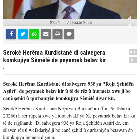
21:54
07 Tebaxe 2026
Serokê Herêma Kurdistanê di salvegera
A+
komkujiya Sêmêlê de peyamek belav kir
A-
.
Serokê Herêma Kurdistanê di salvegera 93ê ya "Roja Şehîdên
Aşûrî" de peyamek belav kir û tê de rêz û hurmeta xwe ji bo
canê şehîd û qurbaniyên komkujiya Sêmêlê diyar kir.
Serokê Herêma Kurdistanê Nêçîrvan Barzanî îro (Înî, 7ê Tebaxa
2026ê) li ser rûpela xwe ya tora civakî ya Xê peyamek belav kir ku
tê de ragihand: “Di salvegera 93ê ya Roja Şehîdên Aşûrî de, em
silavên rêz û wefadariyê ji bo canê şehîd û qurbaniyên bêtawan ên
komkujiya Sêmêlê dişînin.