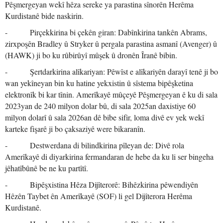
Pêşmergeyan wekî hêza sereke ya parastina sînorên Herêma
Kurdistanê bide naskirin.
- Pirçekkirina bi çekên giran: Dabînkirina tankên Abrams,
zirxpoşên Bradley û Stryker û pergala parastina asmanî (Avenger) û
(HAWK) ji bo ku rûbirûyî mûşek û dronên Îranê bibin.
- Şertdarkirina alîkariyan: Pêwîst e alîkariyên darayî tenê ji bo
wan yekîneyan bin ku hatine yekxistin û sîstema bipêşketina
elektronîk bi kar tînin. Amerîkayê mûçeyê Pêşmergeyan ê ku di sala
2023yan de 240 milyon dolar bû, di sala 2025an daxistiye 60
milyon dolarî û sala 2026an dê bibe sifir, loma divê ev yek wekî
karteke fişarê ji bo çaksaziyê were bikaranîn.
- Destwerdana di bilindkirina pîleyan de: Divê rola
Amerîkayê di diyarkirina fermandaran de hebe da ku li ser bingeha
jêhatîbûnê be ne ku partîtî.
- Bipêşxistina Hêza Dijîterorê: Bihêzkirina pêwendiyên
Hêzên Taybet ên Amerîkayê (SOF) li gel Dijîterora Herêma
Kurdistanê.