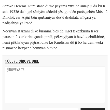
Serokê Herêma Kurdistanê di wê peyama xwe de amaje jî da ku li
sala 1933ê de li gel şêniyên zêdetirî şêst gundên parêzgehên Mûsil û
Dihokê, ew Aşûrî bûn qurbaniyên destê deshilata wî çaxî ya
padîşahiyê ya Iraqê.
Nêçîrvan Barzanî di vê bîranîna biêş de, ligel tekezkirina li ser
parastin û xurtkirina çanda piralî, pêkveyjiyan û hevduqebûlkirinê,
hemî pêkhateyan piştrast dike ku Kurdistan dê ji bo herdem wekî
nîştimanê hevpar ê hemiyan bimîne.
NÛÇEYE
ŞÎROVE BIKE