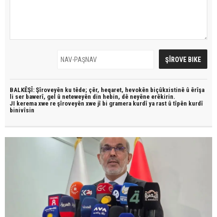
BALKÊŞÎ: Şîroveyên ku têde;
çêr, heqaret, hevokên biçûkxistinê û êrîşa
li ser bawerî, gel û neteweyên din hebin,
dê neyêne erêkirin.
JI kerema xwe re şîroveyên xwe jî bi
gramera kurdî
ya rast û
tîpên kurdî
binivîsin