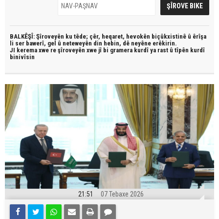
BALKÊŞÎ: Şîroveyên ku têde;
çêr, heqaret, hevokên biçûkxistinê û êrîşa
li ser bawerî, gel û neteweyên din hebin,
dê neyêne erêkirin.
JI kerema xwe re şîroveyên xwe jî bi
gramera kurdî
ya rast û
tîpên kurdî
binivîsin
21:51
07 Tebaxe 2026