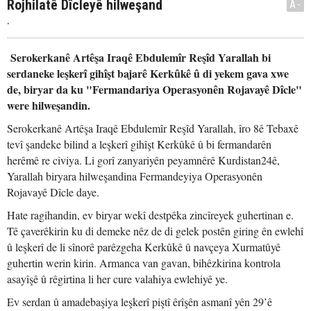
Rojhilatê Dîcleyê hilweşand
A-
.
Serokerkanê Artêşa Iraqê Ebdulemîr Reşîd Yarallah bi
serdaneke leşkerî gihîşt bajarê Kerkûkê û di yekem gava xwe
de, biryar da ku "Fermandariya Operasyonên Rojavayê Dîcle"
were hilweşandin.
Serokerkanê Artêşa Iraqê Ebdulemîr Reşîd Yarallah, îro 8ê Tebaxê
tevî şandeke bilind a leşkerî gihîşt Kerkûkê û bi fermandarên
herêmê re civiya. Li gorî zanyariyên peyamnêrê Kurdistan24ê,
Yarallah biryara hilweşandina Fermandeyiya Operasyonên
Rojavayê Dîcle daye.
Hate ragihandin, ev biryar wekî destpêka zincîreyek guhertinan e.
Tê çaverêkirin ku di demeke nêz de di gelek postên giring ên ewlehî
û leşkerî de li sînorê parêzgeha Kerkûkê û navçeya Xurmatûyê
guhertin werin kirin. Armanca van gavan, bihêzkirina kontrola
asayîşê û rêgirtina li her cure valahiya ewlehiyê ye.
Ev serdan û amadebaşiya leşkerî piştî êrîşên asmanî yên 29’ê