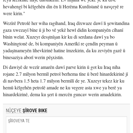
hevahengî bi kêlgehên din ên li Herêma Kurdistanê û navçeyê re
were kirin."
Wezîrê Petrolê her wiha ragihand, Iraq dixwaze dawî li şewitandina
gaza xwezayî bîne û ji bo vê yekê hewl didin kompaniyên cîhanî
bînin welat. Xuzeyr desştnîşan kir ku di serdana dawî ya bo
Washingtonê de, bi kompaniyên Amerîkî re çendîn peyman û
yadaştnameyên lihevkirinê hatine îmzekirin, da ku zeviyên gazê û
binesaziya aborî werin pêşxistin.
Di dawiyê de wezîr amarên dawî parve kirin û got ku Iraq niha
rojane 2.7 mîlyon bermîl petrol berhema tîne û berê hinardekirinê jî
di navbera 1.5 heta 1.7 milyon bermîlî de ye. Xuzeyr tekez kir ku
hemû kêlgehên petrolê amade ne ku vegere asta xwe ya berê ya
hinardekirinê, dema ku şert û mercên guncav werin amadekirin.
NÛÇEYE
ŞÎROVE BIKE