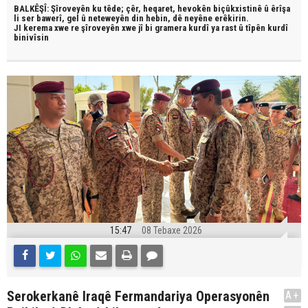
BALKÊŞÎ: Şîroveyên ku têde;
çêr, heqaret, hevokên biçûkxistinê û êrîşa
li ser bawerî, gel û neteweyên din hebin,
dê neyêne erêkirin.
JI kerema xwe re şîroveyên xwe jî bi
gramera kurdî
ya rast û
tîpên kurdî
binivîsin
15:47
08 Tebaxe 2026
Serokerkanê Iraqê Fermandariya Operasyonên
A+