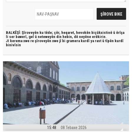
BALKÊŞÎ: Şîroveyên ku têde;
çêr, heqaret, hevokên biçûkxistinê û êrîşa
li ser bawerî, gel û neteweyên din hebin,
dê neyêne erêkirin.
JI kerema xwe re şîroveyên xwe jî bi
gramera kurdî
ya rast û
tîpên kurdî
binivîsin
15:48
08 Tebaxe 2026