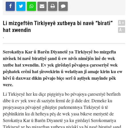
Li mizgeftên Tirkiyeyê xutbeya bi navê “biratî”
A+
hat xwendin
A-
.
Serokatiya Kar û Barên Diyanetê ya Tirkiyeyê bo mizgefta
nivîsek bi navê biratiyê şand û ew nivîs nimêjên înê de wek
xutbe hat xwendin. Ev yek girêdayî pêvajoya çareseriyê wek
pêşhatek erênî hat şîrovekirin û welatiyan jî amaje kirin ku ew
hêvî û daxwaz dikin pêvajo biçe serî û aştiyek mayînde pêk
were.
Li Tirkiyeyê her ku diçe piştgiriya bo pêvajoya çareseriyê berfireh
dibe û ev yek xwe di saziyên fermî de jî dide der. Demeke ku
projeyasaya pêvajoyê gihiştiye parlementoya Tirkiyeyê û tê
pêşbînîkirin ku di hefteya pêş de wek yasa bikeve meriyetê de
Serokatiya Kar û Barên Diyanetê ya ku girêdayî Serokomariya
Tirkiyeyê ye bo mizgeftan xutbeya nivîskî ya bi navê biratiyê şand.