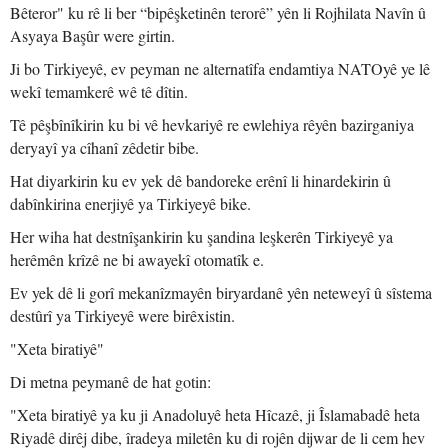
Bêteror" ku rê li ber “bipêşketinên terorê” yên li Rojhilata Navîn û
Asyaya Başûr were girtin.
Ji bo Tirkiyeyê, ev peyman ne alternatîfa endamtiya NATOyê ye lê
wekî temamkerê wê tê dîtin.
Tê pêşbînîkirin ku bi vê hevkariyê re ewlehiya rêyên bazirganiya
deryayî ya cîhanî zêdetir bibe.
Hat diyarkirin ku ev yek dê bandoreke erênî li hinardekirin û
dabînkirina enerjiyê ya Tirkiyeyê bike.
Her wiha hat destnîşankirin ku şandina leşkerên Tirkiyeyê ya
herêmên krîzê ne bi awayekî otomatîk e.
Ev yek dê li gorî mekanîzmayên biryardanê yên neteweyî û sîstema
destûrî ya Tirkiyeyê were birêxistin.
"Xeta biratiyê"
Di metna peymanê de hat gotin:
"Xeta biratiyê ya ku ji Anadoluyê heta Hîcazê, ji Îslamabadê heta
Riyadê dirêj dibe, îradeya miletên ku di rojên dijwar de li cem hev