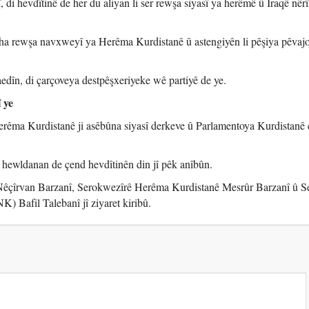
di hevdîtinê de her du aliyan li ser rewşa siyasî ya herêmê û Îraqê nêr
ha rewşa navxweyî ya Herêma Kurdistanê û astengiyên li pêşiya pêvajo
dîn, di çarçoveya destpêşxeriyeke wê partiyê de ye.
 ye
rêma Kurdistanê ji asêbûna siyasî derkeve û Parlamentoya Kurdistanê 
hewldanan de çend hevdîtinên din jî pêk anîbûn.
êçîrvan Barzanî, Serokwezîrê Herêma Kurdistanê Mesrûr Barzanî û S
) Bafil Talebanî jî ziyaret kiribû.