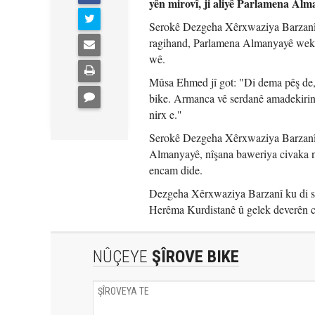
yên mirovî, ji aliyê Parlamena Alma
Serokê Dezgeha Xêrxwaziya Barzanî
ragihand, Parlamena Almanyayê wekî 
wê.
Mûsa Ehmed jî got: "Di dema pêş de
bike. Armanca vê serdanê amadekirina
nirx e."
Serokê Dezgeha Xêrxwaziya Barzanî ba
Almanyayê, nîşana baweriya civaka na
encam dide.
Dezgeha Xêrxwaziya Barzanî ku di sa
Herêma Kurdistanê û gelek deverên c
NÛÇEYE
ŞÎROVE BIKE