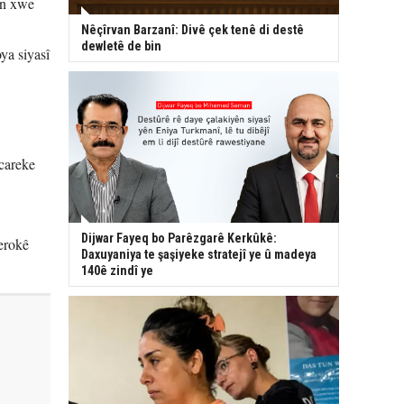
în xwe
Nêçîrvan Barzanî: Divê çek tenê di destê
dewletê de bin
ya siyasî
careke
Dijwar Fayeq bo Parêzgarê Kerkûkê:
erokê
Daxuyaniya te şaşiyeke stratejî ye û madeya
140ê zindî ye