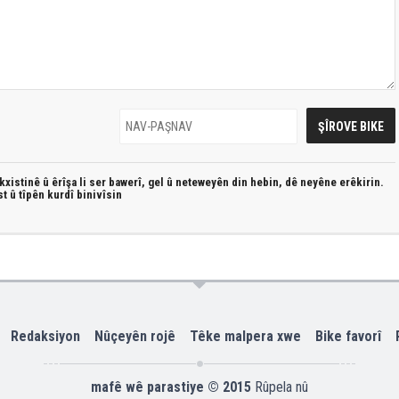
xistinê û êrîşa li ser bawerî, gel û neteweyên din hebin,
dê neyêne erêkirin.
st û
tîpên kurdî
binivîsin
Redaksiyon
Nûçeyên rojê
Têke malpera xwe
Bike favorî
mafê wê parastiye © 2015
Rûpela nû