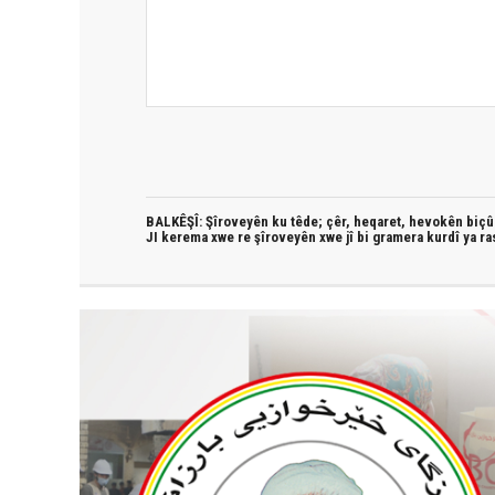
BALKÊŞÎ: Şîroveyên ku têde;
çêr, heqaret, hevokên biçûk
JI kerema xwe re şîroveyên xwe jî bi
gramera kurdî
ya ra