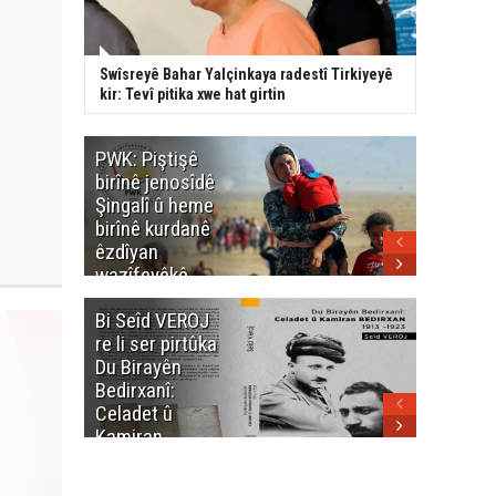
Swîsreyê Bahar Yalçinkaya radestî Tirkiyeyê
kir: Tevî pitika xwe hat girtin
PWK: Piştişê
PWK: Ma
birînê jenosîdê
şehîdan
Şingalî û heme
Enfalê
birînê kurdanê
Barzanîy
êzdîyan
hurmet 
wazîfeyêkê
kenê
neteweyî yê
Bi Seîd VEROJ
Wezîra
heme kurdanê
re li ser pirtûka
Berhema
dinya yo
Du Birayên
Cengî y
Bedirxanî:
Pakistan
Celadet û
û hevjîn
Kamiran
em Kurd
Bedirxan
(1913 -1923)