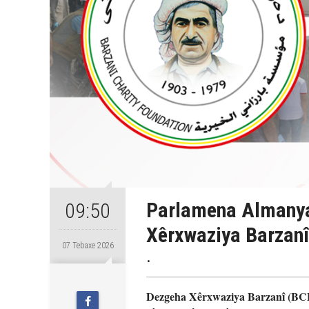
Parlamena Almanya
09:50
Xêrxwaziya Barzanî
07 Tebaxe 2026
.
Dezgeha Xêrxwaziya Barzanî (BCF)