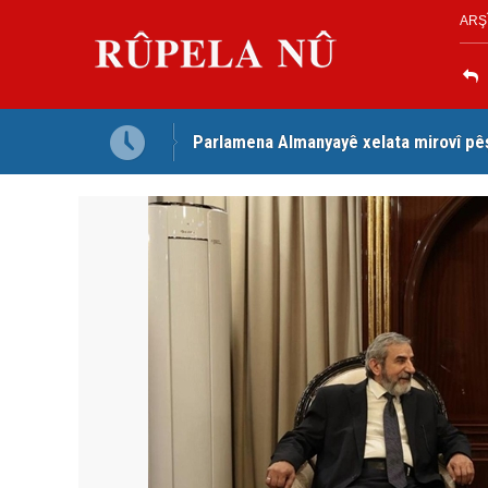
ARŞ
Parlamena Almanyayê xelata mirovî pê
Dezga Giştî ya Deverên di Derveyê K
red kir