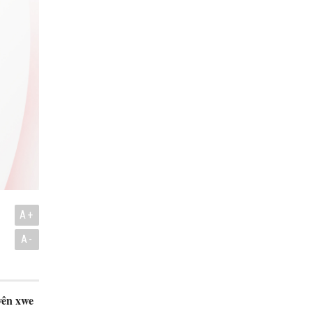
A+
A-
yên xwe