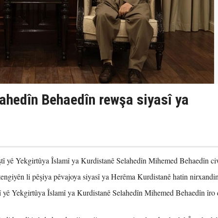
lahedîn Behaedîn rewşa siyasî ya
tî yê Yekgirtûya Îslamî ya Kurdistanê Selahedîn Mihemed Behaedîn ci
engiyên li pêşiya pêvajoya siyasî ya Herêma Kurdistanê hatin nirxandin
î yê Yekgirtûya Îslamî ya Kurdistanê Selahedîn Mihemed Behaedîn îro 