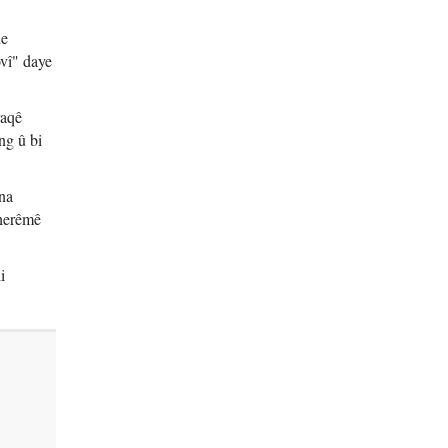
de
vî" daye
raqê
ng û bi
ena
 herêmê
i