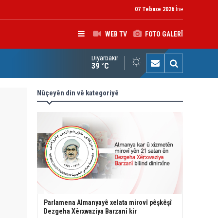
07 Tebaxe 2026
Îne
WEB TV
FOTO GALERÎ
Diyarbakır
çîrvan Barzanî: Divê çek tenê di destê dewletê de bin
39 °C
Nûçeyên din vê kategoriyê
Parlamena Almanyayê xelata mirovî pêşkêşî
Dezgeha Xêrxwaziya Barzanî kir