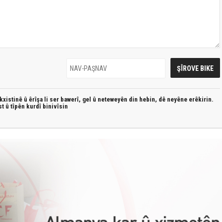
xistinê û êrîşa li ser bawerî, gel û neteweyên din hebin,
dê neyêne erêkirin.
st û
tîpên kurdî
binivîsin