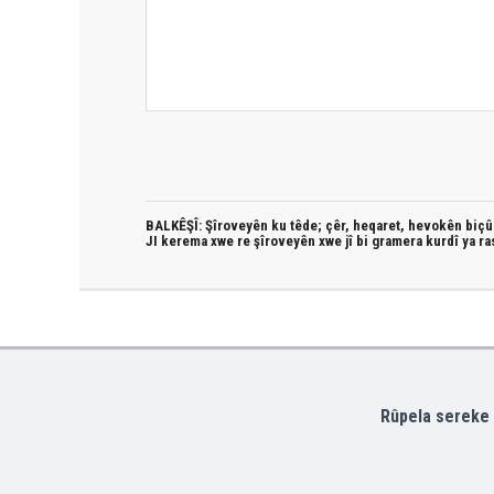
BALKÊŞÎ: Şîroveyên ku têde;
çêr, heqaret, hevokên biçûk
JI kerema xwe re şîroveyên xwe jî bi
gramera kurdî
ya ra
Rûpela sereke