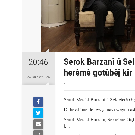
Serok Barzanî û Se
20:46
herêmê gotûbêj kir
24 Gulane 2026
.
Serok Mesûd Barzanî û Sekreterê Giş
Di hevdîtinê de rewşa navxweyî û ast
Serok Mesûd Barzanî, Sekreterê Gişt
kir.