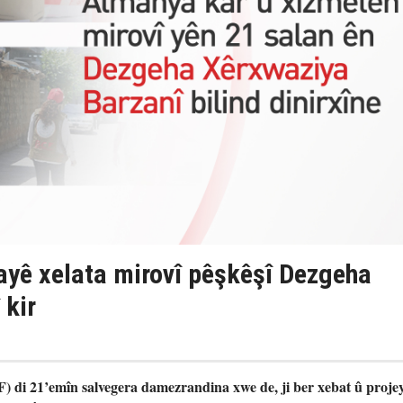
yê xelata mirovî pêşkêşî Dezgeha
 kir
 di 21’emîn salvegera damezrandina xwe de, ji ber xebat û proje