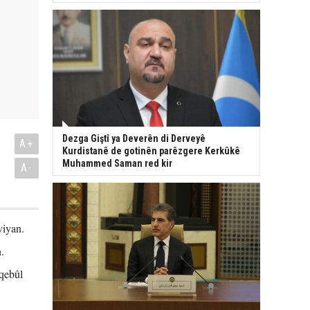
Dezga Giştî ya Deverên di Derveyê
A+
Kurdistanê de gotinên parêzgere Kerkûkê
Muhammed Saman red kir
A-
viyan.
.
qebûl