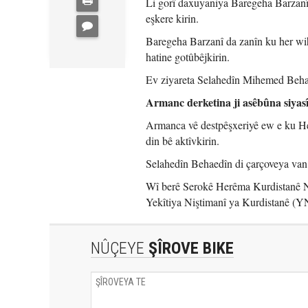
Li gorî daxuyaniya Baregeha Barzanî, 
eşkere kirin.
Baregeha Barzanî da zanîn ku her wi
hatine gotûbêjkirin.
Ev ziyareta Selahedîn Mihemed Behae
Armanc derketina ji asêbûna siyasî
Armanca vê destpêşxeriyê ew e ku He
din bê aktîvkirin.
Selahedîn Behaedîn di çarçoveya van 
Wî berê Serokê Herêma Kurdistanê N
Yekîtiya Niştimanî ya Kurdistanê (YNK
NÛÇEYE
ŞÎROVE BIKE