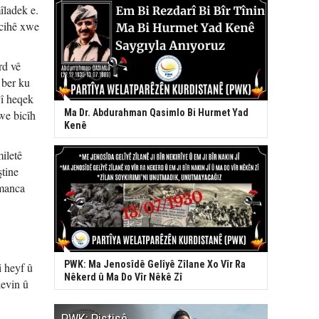
îladek e.
 cihê xwe
rd vê
 ber ku
yî heqek
Ma Dr. Abdurahman Qasimlo Bi Hurmet Yad
we bicîh
Kenê
iletê
ştine
rmanca
PWK: Ma Jenosîdê Gelîyê Zîlane Xo Vîr Ra
i heyf û
Nêkerd û Ma Do Vîr Nêkê Zî
kevin û
PWK: Piştişê
PWK: Ma