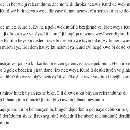
e. Ji ber wê jî referandûma 25ê îlonê di dîroka netewa Kurd de wek m
a Kurd wê bi îradeya xwe li dinyayê di nav neteweyên serbest û azad de
ê miletê Kurd e. Ev ne tiştekî wek lutûf û bexşkrinê ye. Neteweya Ku
, ji dîroka xwe ya sîyasî û hem jî ji huqûqa nawneteweyî wer digire. Ji
ê Kurd jî heye ku qedera xwe bi destên xwe tayîn bike. Ev bi her awa
 mirowî ye. Êdî dem hatiye ku neteweya Kurd evî heqê xwe bi destê x
ştiyê vê qonaxa ku karibin mercên çarenivîsa xwe pêkbînin. Heta îro m
e û gelek bedelên giran dane. Îro neteweya Kurd û destkeftiyên vê gihi
randûmê dixwaze bigîje netîcekî û vê têkoşîna xwe ya dîrokî bigîjîne a
 mirov hinek tiştan rexne bike. Dil dixwest ku biryara referandûmê di
 bihata girtin û hazirî jî dîsa bi vî awahî bihata meşandin.
qeşe kirin û bi behaneyên bê bingeh dijderketin qet nayê qebulkirin. Ç
 derûdorên siyasî ji rexnegirtinê wêdetir li hemberê referandûmê derdi
dikin.