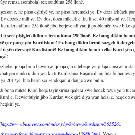
bûye remza (sembola) referandûma 25ê îlonê.
şexsan e, ne pirsa eşîrtîyê ye, ne pirsa heremekî ye. Ev doza tekûtek part
 Ev dozeke milî ye. Ev doz, doza miletek e, ku li ser 40 mîlyonî ye. Heq
ye ku referandûma 25ê îlonê jibo berjevendî yan jî problemên xwe bike q
 û şert piştgirî didim referandûma 25ê îlonê. Ez bang dikim hemû 
n yê çar parçeyên Kurdistanê! Ez bang dikim hemû sazgeh û dezgehê
t û yên dervayê Kurdistanê! Ez bang dikim hemû xelkê Kurd yên 
ayê!
mezhebê, ji kîja bîr û bawerîyê, ji kîja çîn û tebeqe yê, ji kîja cinsiyet û sta
hatiyên etnîkî û dînî yên ku li Kurdistana Başûrê dijîn, bila bi her away
ê ya 2017yê, bila herin ser sendoqan û dengê xwe bidin.
 Ji bona miletê Kurd heqê tayinkirina qedera xwe heqek rewa ye û tuca
 Kurd e. Dewletbûyîn jibo Kurdan wek şîrê dîya wan helal e, heqek xw
heqkirî ye.
(
http://www.basnews.com/index.php/kr/news/kurdistan/363526
),
/rayire-referandûmi-rayiro-rast-u-heq-o-1398h.htm
), Netewe