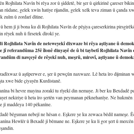
ên Rojhilata Navîn bi rêya zor û şîddetê, bir şer û qirkirinê çareser bikin
n rûdane, gelek xwîn hatiye rijandin, gelek xelk teva ziman û çanda x
k zulm û zordarî dîtine.
hem jî ji bona ku di Rojhilata Navîn de pêşiya çareserkirina pirsgirêk
in rêyek nuh û firsetek dîrokî ye.
di Rojhilata Navîn de neteweyekî dixwaze bi rêya aştiyane û demok
e jî referandûma 25ê îlonê dinyayê de û bi taybetî Rojhilata Navîn 
erandûm di navçeyê de rêyekî nuh, meşrû, mirovî, aştiyane û demok
zadîxwaz û aştîperwer e, şer û pewçûn naxwaze. Lê heta îro dijminan 
işta xwe bide çiyayên Kurdistanê.
anîna bi hevre mayina zorakî tu rîyekî din nemaye. Ji ber ku Bexdadê
rîayet nekiriye û heta îro şertên van peymanan pêknehanîye. Ne hukmên
 ne jî maddeya 140 pêkanîne.
xdadê bêguman nebejî ne hêsan e. Eşkere ye ku zewaca bêdil nameşe. Ê
anîna Hewlêr û Bexadê jî bêmane ne. Eşkere ye ku li gor şert û mercên
eşandin.