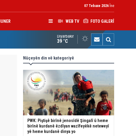
07 Tebaxe 2026
Îne
HUNER
WEB TV
FOTO GALERÎ
Diyarbakır
çîrvan Barzanî: Divê çek tenê di destê dewletê de bin
39 °C
Nûçeyên din vê kategoriyê
PWK: Piştişê birînê jenosîdê Şingalî û heme
birînê kurdanê êzdîyan wazîfeyêkê neteweyî
yê heme kurdanê dinya yo