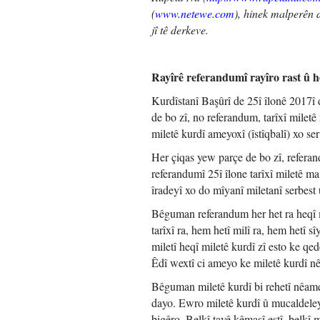
(
www.netewe.com
), hinek malperên 
jî tê derkeve.
Rayîrê referandumî rayîro rast û h
Kurdîstanî Başûrî de 25î îlonê 2017î
de bo zî, no referandum, tarîxî mile
miletê kurdî ameyoxî (îstîqbalî) xo se
Her çiqas yew parçe de bo zî, referan
referandumî 25î îlone tarîxî miletê m
îradeyî xo do mîyanî miletanî serbest
Bêguman referandum her het ra heqî m
tarîxî ra, hem hetî milî ra, hem hetî
miletî heqî miletê kurdî zî esto ke q
Êdî wextî ci ameyo ke miletê kurdî nê
Bêguman miletê kurdî bi rehetî nêam
dayo. Ewro miletê kurdî û mucaldele
bigêro. Belkî tayê kêmasî estî, belkî 