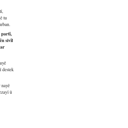
î,
ê tu
urban.
partî,
n sivîl
çar
tuyê
î destek
r nayê
ezayî û