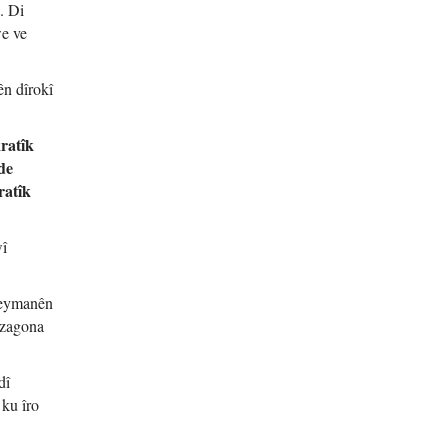
. Di
we ve
ên dîrokî
ratîk
de
ratîk
wî
 peymanên
 zagona
dî
 ku îro