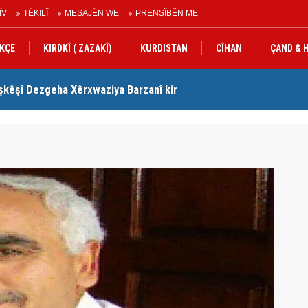
ÎV
TÊKILÎ
MESAJÊN WE
PRENSÎBÊN ME
KÇE
KIRDKÎ ( ZAZAKÎ)
KURDISTAN
CÎHAN
ÇAND & 
şkêşî Dezgeha Xêrxwaziya Barzanî kir
Nê
urdistanê de gotinên parêzgere Kerkûkê Muhammed Saman
HEVPEYVÎN
SPOR
JIN
NIVÎSKAR