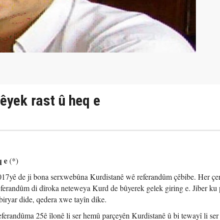
êyek rast û heq e
q e
(*)
017yê de ji bona serxwebûna Kurdistanê wê referandûm çêbibe. Her çe
referandûm di dîroka neteweya Kurd de bûyerek gelek giring e. Jiber ku
biryar dide, qedera xwe tayîn dike.
eferandûma 25ê îlonê li ser hemû parçeyên Kurdistanê û bi tewayî li se