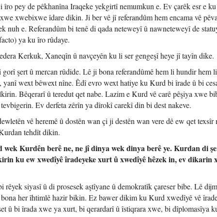
 ji îro pey de pêkhanîna Iraqeke yekgirtî nemumkun e. Ev çarêk esr e ku
ixwe xwebixwe îdare dikin. Ji ber vê jî referandûm hem encama vê pêv
yek nuh e. Referandûm bi tenê di qada neteweyî û nawneteweyî de statu
facto) ya ku îro rûdaye.
dera Kerkuk, Xaneqîn û navçeyên ku li ser gengeşî heye jî tayîn dike.
 gorî şert û mercan rûdide. Lê ji bona referandûmê hem li hundir hem l
e, yanî wext bêwext nîne. Êdî evro wext hatiye ku Kurd bi îrade û bi ces
kirin. Bêqerarî û teredut qet nabe. Lazim e Kurd vê carê pêşiya xwe bib
t tevbigerin. Ev derfeta zêrîn ya dîrokî carekî din bi dest nakeve.
dewletên vê heremê û dostên wan çi ji destên wan vere dê ew qet texsîr 
Kurdan tehdît dikin.
d wek Kurdên berê ne, ne jî dinya wek dinya berê ye. Kurdan di şe
irin ku ew xwedîyê îradeyeke xurt û xwedîyê hêzek in, ev dikarin 
 rêyek siyasî û di prosesek aştîyane û demokratîk çareser bibe. Lê dij
bona her îhtimlê hazir bikin. Ez bawer dikim ku Kurd xwedîyê vê îrad
set û bi îrada xwe ya xurt, bi qerardarî û îstiqrara xwe, bi dîplomasîya k