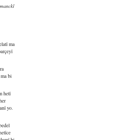
rmanckî
elatî ma
parçeyî
ra
 ma bi
m hetî
her
anî yo.
bedel
netîce
ndumî bi