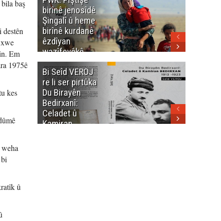
 bila baş
birînê jenosîdê
şehîdan
Şingalî û heme
Enfalê
birînê kurdanê
Barzanîy
i destên
êzdîyan
hurmet 
ê xwe
wazîfeyêkê
kenê
rin. Em
neteweyî yê
ara 1975ê
Bi Seîd VEROJ
Wezîra
heme kurdanê
re li ser pirtûka
Berhema
dinya yo
Du Birayên
Cengî y
tu kes
Bedirxanî:
Pakistan
Celadet û
û hevjîn
ndûmê
Kamiran
em Kurd
Bedirxan
(1913 -1923)
î weha
 bi
ratîk û
û