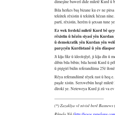
dimeşîne bawerî dide miletê Kurd û 
Bila herkes baş bizane ku ev ne pirsa 
tekûtek rêxistin û tekûtek hêzan nîne.
partî, rêxistin, herêm û şexsan tune 
Ez wek ferdekî miletê Kurd bê qeyd
rêxistin û hêzên siyasî yên Kurda
û demokratîk yên Kurdan yên welê
parçeyên Kurdistanê û yên dîaspor
Ji kîja fikr û îdeolojîyê, ji kîja dîn û 
dibin bila bibin; bila hemû Kurd û pêk
û piştgirî bidin referandûma 25ê îlon
Rêya referandûmê rêyek rast û heq e.
paşde xistin. Serxwebûn heqê miletê
dîrokî ye. Neteweya Kurd ji zû va ev 
________________________
(*) Zazakîya vê nivisê berê Basnews 
Rûpela Nû (
http://www.rupelanu.com