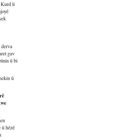
 Kurd li
ajoyê
yek
i derva
aret gav
înin û bi
nekin û
rê
xwe
men
e û hêzê
u