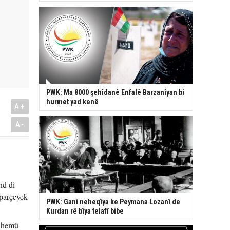
PWK: Ma 8000 şehîdanê Enfalê Barzanîyan bi
hurmet yad kenê
A+
A-
nd di
 parçeyek
PWK: Ganî neheqîya ke Peymana Lozanî de
Kurdan rê bîya telafî bibe
r hemû