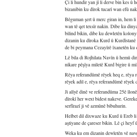
Çi li hundir yan jî li derve bin kes 
bizanibin ku dîrok tucarî wan efû nak
Bêguman şert û merc giran in, hem li 
wan tê qet texsîr nakin. Dibe ku diny
bilind bikin, dibe ku dewletên kolony
dizanin ku dîroka Kurd û Kurdîstanê
de bi peymana Cezayîrê îxanetên ku d
Lê bila di Rojhilata Navîn û hemû di
nikare pêşîya miletê Kurd bigire û mi
Rêya referandûmê rêyek heq e, rêya r
rêyek adil e, rêya referandûmê rêyek 
Ji alîyê dinê ve referandûma 25ê îlon
dîrokî her wext bidest nakeve. Gerek
serfîrazî ji vê azmûnê bibuhurin.
Helbet dil dixwaze ku Kurd û Ereb li 
aştiyane de çareser bikin. Lê çi heyf 
Weka ku em dizanin dewletên vê navç