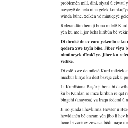
problemên milî, dînî, siyasî û ciwatî y
navçeyê de heta niha gelek komkujîya
winda bûne, xelkên vê mintiqeyê gele
Referandûm hem ji bona miletê Kurd û 
yên ku me li jor behs kiribûn bê vekir
Di dîrokê de ev cara yekemîn e ku 
qedera xwe tayîn bike. Jiber vêya b
nimûneyek dîrokî ye. Jiber ku ref
vedike.
Di eslê xwe de miletê Kurd miletek a
mecbur kiriye ku dest bavêje çek û p
Li Kurdîstana Başûr ji bona bi dawîh
ku bi Kurdan re îmze kiribûn re qet 
bingehî (anayasa) ya Iraqa federal û
Ji îro şûnda lihevkirina Hewlêr û Be
hewldanên bê encam yên jibo li hev h
hene bi zorê ev zewaca bêdil naye m