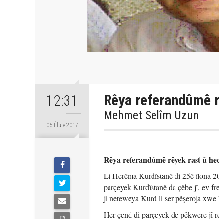
Rêya referandûmê r
12:31
Mehmet Selîm Uzun
05 Êlule 2017
Rêya referandûmê rêyek rast û he
Li Herêma Kurdîstanê di 25ê îlona 2
parçeyek Kurdîstanê da çêbe jî, ev f
ji neteweya Kurd li ser pêşeroja xwe 
Her çend di parçeyek de pêkwere jî r