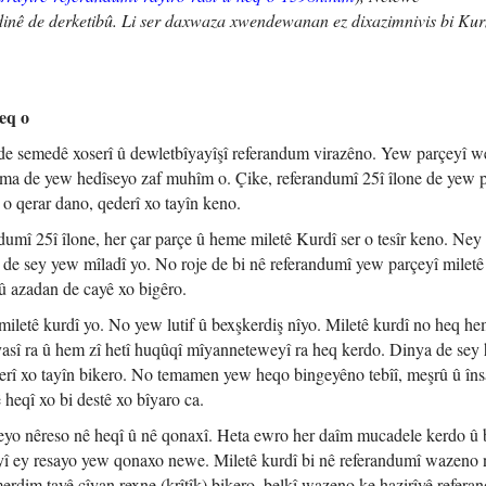
dinê de derketibû. Li ser daxwaza xwendewanan ez dixazimnivis bi Ku
eq o
 de semedê xoserî û dewletbîyayîşî referandum virazêno. Yew parçeyî w
tê ma de yew hedîseyo zaf muhîm o. Çike, referandumî 25î îlone de yew 
r o qerar dano, qederî xo tayîn keno.
dumî 25î îlone, her çar parçe û heme miletê Kurdî ser o tesîr keno. Ney 
a de sey yew mîladî yo. No roje de bi nê referandumî yew parçeyî miletê
 û azadan de cayê xo bigêro.
iletê kurdî yo. No yew lutif û bexşkerdiş nîyo. Miletê kurdî no heq he
 sîyasî ra û hem zî hetî huqûqî mîyanneteweyî ra heq kerdo. Dinya de sey 
ederî xo tayîn bikero. No temamen yew heqo bingeyêno tebîî, meşrû û îns
 heqî xo bi destê xo bîyaro ca.
eyo nêreso nê heqî û nê qonaxî. Heta ewro her daîm mucadele kerdo û 
yî ey resayo yew qonaxo newe. Miletê kurdî bi nê referandumî wazeno 
merdim tayê çîyan rexne (krîtîk) bikero, belkî wazeno ke hazirîyê refera