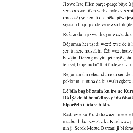
Ji xwe Iraq fîîlen parçe-parçe bûye û
ser axa xwe fîîlen wek dewletek serb
(prosesê) ye hem jî destpêka pêwajo
sîyasî û huqûqî dide vê rewşa fîîlî (de
Referandûm jixwe di eynî wextê de qe
Bêguman her tişt di wextê xwe de û li
şert û merc musaît in. Êdî wext hatiy
bavêjin. Dereng mayin qet nayê qebul
feraset, bi qerardarî û bi îradeyek xur
Bêguman dijî referandûmê di serî de 
pêkbînin. Ji nuha de bi awakî eşkere 
Lê bila baş bê zanîn ku îro ne Kur
DAÎŞê de bi hemî dinyayê da îsbatk
biparêzin û îdare bikin.
Rastî ev e ku Kurd dixwazin mesele bi
mecbur bike pêwist e ku Kurd xwe ji 
nin jî. Serok Mesud Barzanî jî bi fera