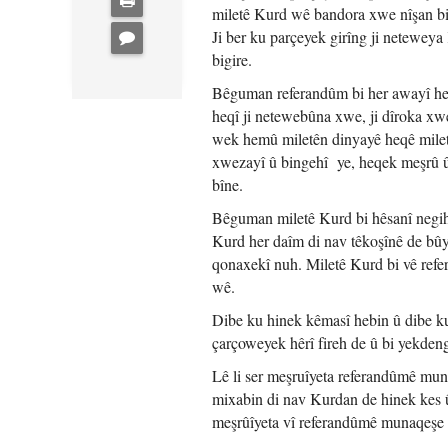
miletê Kurd wê bandora xwe nîşan bid
Ji ber ku parçeyek girîng ji netewey
bigire.
Bêguman referandûm bi her awayî heq
heqî ji netewebûna xwe, ji dîroka xwe
wek hemû miletên dinyayê heqê milet
xwezayî û bingehî ye, heqek meşrû û
bîne.
Bêguman miletê Kurd bi hêsanî negihi
Kurd her daîm di nav têkoşînê de bûy
qonaxekî nuh. Miletê Kurd bi vê refe
wê.
Dibe ku hinek kêmasî hebin û dibe ku
çarçoweyek hêrî fireh de û bi yekdengî
Lê li ser meşruîyeta referandûmê muna
mixabin di nav Kurdan de hinek kes û
meşrûîyeta vî referandûmê munaqeşe 