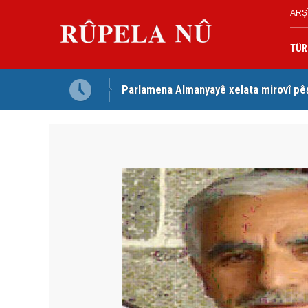
ARŞ
TÜR
Parlamena Almanyayê xelata mirovî pê
Dezga Giştî ya Deverên di Derveyê K
red kir