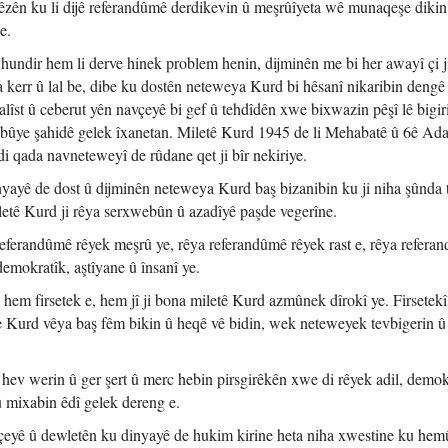
û hêzên ku li dijê referandûmê derdikevin û meşrûîyeta wê munaqeşe dikin
e.
hundir hem li derve hinek problem henin, dijminên me bi her awayî çi j
a kerr û lal be, dibe ku dostên neteweya Kurd bi hêsanî nikaribin deng
alîst û ceberut yên navçeyê bi gef û tehdîdên xwe bixwazin pêşî lê bigi
 bûye şahidê gelek îxanetan. Miletê Kurd 1945 de li Mehabatê û 6ê Ad
i qada navneteweyî de rûdane qet ji bîr nekiriye.
nyayê de dost û dijminên neteweya Kurd baş bizanibin ku ji niha şûnda 
letê Kurd ji rêya serxwebûn û azadîyê paşde vegerîne.
eferandûmê rêyek meşrû ye, rêya referandûmê rêyek rast e, rêya refera
demokratîk, aştîyane û însanî ye.
ê hem firsetek e, hem jî ji bona miletê Kurd azmûnek dîrokî ye. Firsetek
e Kurd vêya baş fêm bikin û heqê vê bidin, wek neteweyek tevbigerin û
hev werin û ger şert û merc hebin pirsgirêkên xwe di rêyek adil, demok
û mixabin êdî gelek dereng e.
eyê û dewletên ku dinyayê de hukim kirine heta niha xwestine ku hem