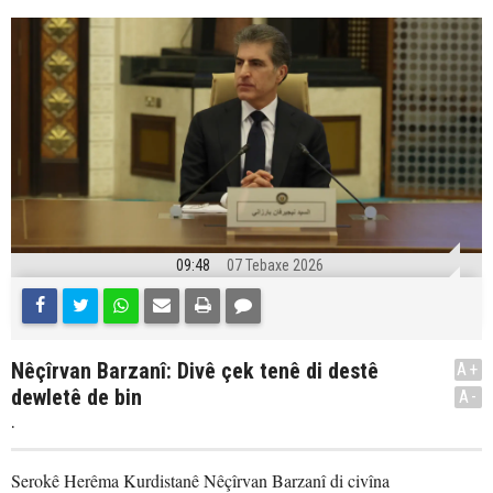
09:48
07 Tebaxe 2026
Nêçîrvan Barzanî: Divê çek tenê di destê
A+
dewletê de bin
A-
.
Serokê Herêma Kurdistanê Nêçîrvan Barzanî di civîna