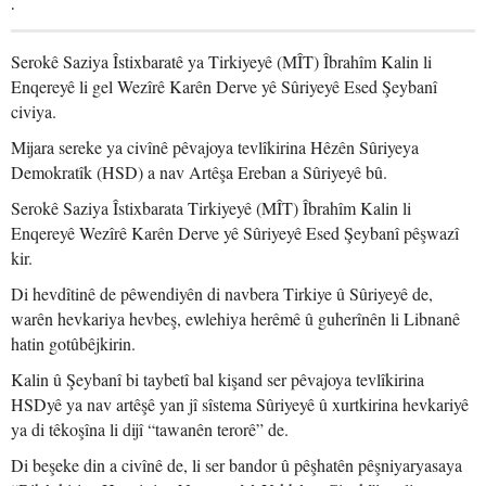
.
Serokê Saziya Îstixbaratê ya Tirkiyeyê (MÎT) Îbrahîm Kalin li
Enqereyê li gel Wezîrê Karên Derve yê Sûriyeyê Esed Şeybanî
civiya.
Mijara sereke ya civînê pêvajoya tevlîkirina Hêzên Sûriyeya
Demokratîk (HSD) a nav Artêşa Ereban a Sûriyeyê bû.
Serokê Saziya Îstixbarata Tirkiyeyê (MÎT) Îbrahîm Kalin li
Enqereyê Wezîrê Karên Derve yê Sûriyeyê Esed Şeybanî pêşwazî
kir.
Di hevdîtinê de pêwendiyên di navbera Tirkiye û Sûriyeyê de,
warên hevkariya hevbeş, ewlehiya herêmê û guherînên li Libnanê
hatin gotûbêjkirin.
Kalin û Şeybanî bi taybetî bal kişand ser pêvajoya tevlîkirina
HSDyê ya nav artêşê yan jî sîstema Sûriyeyê û xurtkirina hevkariyê
ya di têkoşîna li dijî “tawanên terorê” de.
Di beşeke din a civînê de, li ser bandor û pêşhatên pêşniyaryasaya