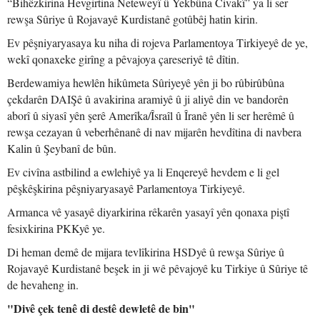
“Bihêzkirina Hevgirtina Neteweyî û Yekbûna Civakî” ya li ser
rewşa Sûriye û Rojavayê Kurdistanê gotûbêj hatin kirin.
Ev pêşniyaryasaya ku niha di rojeva Parlamentoya Tirkiyeyê de ye,
wekî qonaxeke girîng a pêvajoya çareseriyê tê dîtin.
Berdewamiya hewlên hikûmeta Sûriyeyê yên ji bo rûbirûbûna
çekdarên DAIŞê û avakirina aramiyê û ji aliyê din ve bandorên
aborî û siyasî yên şerê Amerîka/Îsraîl û Îranê yên li ser herêmê û
rewşa cezayan û veberhênanê di nav mijarên hevdîtina di navbera
Kalin û Şeybanî de bûn.
Ev civîna astbilind a ewlehiyê ya li Enqereyê hevdem e li gel
pêşkêşkirina pêşniyaryasayê Parlamentoya Tirkiyeyê.
Armanca vê yasayê diyarkirina rêkarên yasayî yên qonaxa piştî
fesixkirina PKKyê ye.
Di heman demê de mijara tevlîkirina HSDyê û rewşa Sûriye û
Rojavayê Kurdistanê beşek in ji wê pêvajoyê ku Tirkiye û Sûriye tê
de hevaheng in.
"Divê çek tenê di destê dewletê de bin"