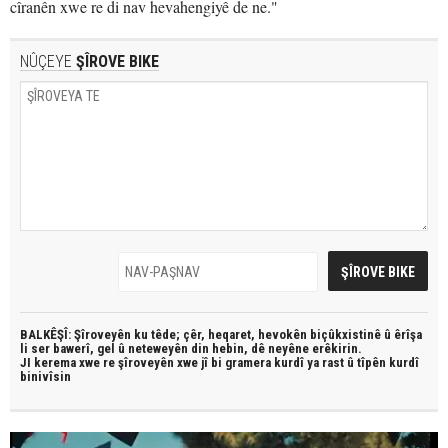
cîranên xwe re di nav hevahengiyê de ne."
NÛÇEYE
ŞÎROVE BIKE
BALKÊŞÎ: Şîroveyên ku têde;
çêr, heqaret, hevokên biçûkxistinê û êrîşa
li ser bawerî, gel û neteweyên din hebin,
dê neyêne erêkirin.
JI kerema xwe re şîroveyên xwe jî bi
gramera kurdî
ya rast û
tîpên kurdî
binivîsin