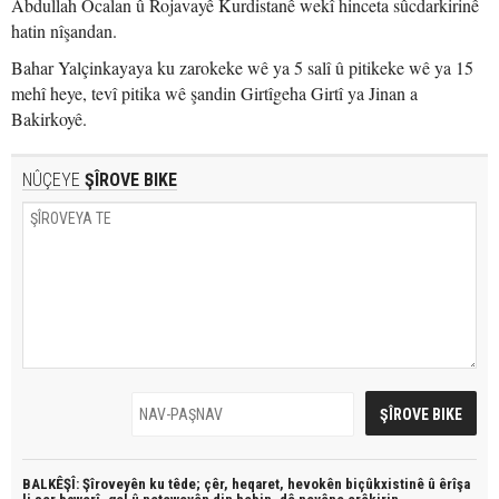
Abdullah Ocalan û Rojavayê Kurdistanê wekî hinceta sûcdarkirinê
hatin nîşandan.
Bahar Yalçinkayaya ku zarokeke wê ya 5 salî û pitikeke wê ya 15
mehî heye, tevî pitika wê şandin Girtîgeha Girtî ya Jinan a
Bakirkoyê.
NÛÇEYE
ŞÎROVE BIKE
BALKÊŞÎ: Şîroveyên ku têde;
çêr, heqaret, hevokên biçûkxistinê û êrîşa