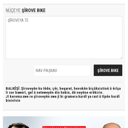
NÛÇEYE
ŞÎROVE BIKE
BALKÊŞÎ: Şîroveyên ku têde;
çêr, heqaret, hevokên biçûkxistinê û êrîşa
li ser bawerî, gel û neteweyên din hebin,
dê neyêne erêkirin.
JI kerema xwe re şîroveyên xwe jî bi
gramera kurdî
ya rast û
tîpên kurdî
binivîsin