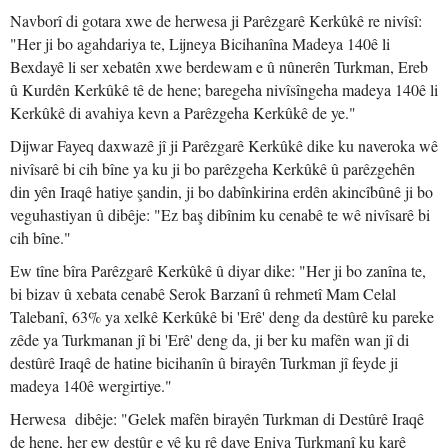
Navborî di gotara xwe de herwesa ji Parêzgarê Kerkûkê re nivîsî:
"Her ji bo agahdariya te, Lijneya Bicihanîna Madeya 140ê li
Bexdayê li ser xebatên xwe berdewam e û nûnerên Turkman, Ereb
û Kurdên Kerkûkê tê de hene; baregeha nivîsîngeha madeya 140ê li
Kerkûkê di avahiya kevn a Parêzgeha Kerkûkê de ye."
Dijwar Fayeq daxwazê jî ji Parêzgarê Kerkûkê dike ku naveroka wê
nivîsarê bi cih bîne ya ku ji bo parêzgeha Kerkûkê û parêzgehên
din yên Iraqê hatiye şandin, ji bo dabînkirina erdên akincîbûnê ji bo
veguhastiyan û dibêje: "Ez baş dibînim ku cenabê te wê nivîsarê bi
cih bîne."
Ew tîne bîra Parêzgarê Kerkûkê û diyar dike: "Her ji bo zanîna te,
bi bizav û xebata cenabê Serok Barzanî û rehmetî Mam Celal
Talebanî, 63% ya xelkê Kerkûkê bi 'Erê' deng da destûrê ku pareke
zêde ya Turkmanan jî bi 'Erê' deng da, ji ber ku mafên wan jî di
destûrê Iraqê de hatine bicihanîn û birayên Turkman jî feyde ji
madeya 140ê wergirtiye."
Herwesa dibêje: "Gelek mafên birayên Turkman di Destûrê Iraqê
de hene, her ew destûr e yê ku rê daye Eniya Turkmanî ku karê