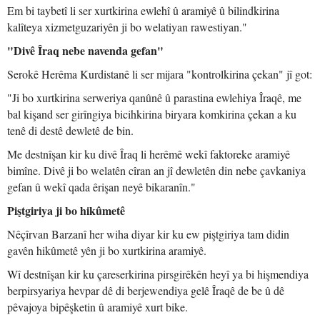
Em bi taybetî li ser xurtkirina ewlehî û aramiyê û bilindkirina
kalîteya xizmetguzariyên ji bo welatiyan rawestiyan."
"Divê Îraq nebe navenda gefan"
Serokê Herêma Kurdistanê li ser mijara "kontrolkirina çekan" jî got:
"Ji bo xurtkirina serweriya qanûnê û parastina ewlehiya Îraqê, me
bal kişand ser girîngiya bicihkirina biryara komkirina çekan a ku
tenê di destê dewletê de bin.
Me destnîşan kir ku divê Îraq li herêmê wekî faktoreke aramiyê
bimîne. Divê ji bo welatên cîran an jî dewletên din nebe çavkaniya
gefan û wekî qada êrişan neyê bikaranîn."
Piştgiriya ji bo hikûmetê
Nêçîrvan Barzanî her wiha diyar kir ku ew piştgiriya tam didin
gavên hikûmetê yên ji bo xurtkirina aramiyê.
Wî destnîşan kir ku çareserkirina pirsgirêkên heyî ya bi hişmendiya
berpirsyariya hevpar dê di berjewendiya gelê Îraqê de be û dê
pêvajoya bipêşketin û aramiyê xurt bike.