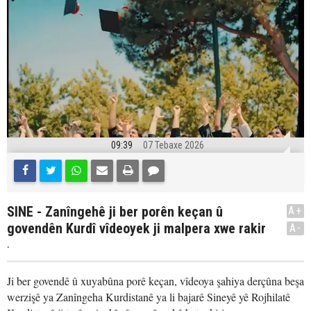
09:39
07 Tebaxe 2026
SINE - Zanîngehê ji ber porên keçan û
A+
govendên Kurdî vîdeoyek ji malpera xwe rakir
A-
.
Ji ber govendê û xuyabûna porê keçan, vîdeoya şahiya derçûna beşa
werzişê ya Zanîngeha Kurdistanê ya li bajarê Sineyê yê Rojhilatê