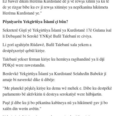
Ez bawer dikim Herêma Kurdistanê dê ji vê rewşa xitimî ya ku tê
de ye rizgar bibe ku ev jî rewşa xitimiye ya nepêkanîna hikûmeta
Herêma Kurdistanê ye."
Pêşniyarên Yekgirtûya Îslamî çi bûn?
Sekreterê Giştî yê Yekgirtûya Îslamî ya Kurdistanê 17ê Gulana îsal
li Debaşanê bi Serokê YNKyê Bafil Talebanî re civiya.
Li gorî agahiyên Rûdawê, Bafil Talebanî xala yekem a
destpêşxeriyê qebûl kiriye.
Talebanî yekser ferman kiriye ku hemleya ragihandinê ya li dijî
PDKyê were rawestandin.
Berdevkê Yekgirtûya Îslamî ya Kurdistanê Selahedîn Babekir jî
amaje bi naverokê dike û dibêje:
"Me planekê pêşkêş kiriye ku dema wê mehek e. Dibe ku destpêkê
parlamento bê aktîvkirin û desteya serokatiyê were hilbijartin.
Paşê jî dibe ku ji bo pêkanîna kabîneya nû ya hikûmetê gav ji bo
xalên din werin avêtin."