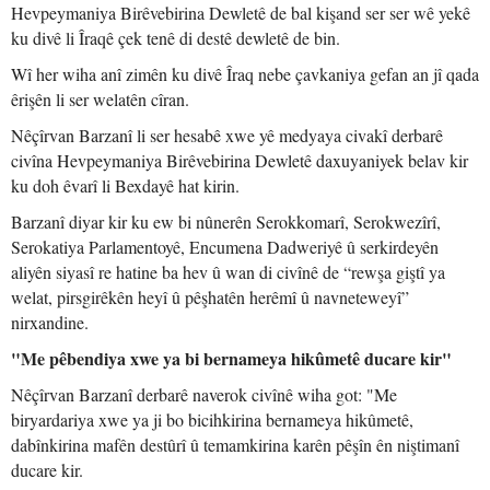
Hevpeymaniya Birêvebirina Dewletê de bal kişand ser ser wê yekê
ku divê li Îraqê çek tenê di destê dewletê de bin.
Wî her wiha anî zimên ku divê Îraq nebe çavkaniya gefan an jî qada
êrişên li ser welatên cîran.
Nêçîrvan Barzanî li ser hesabê xwe yê medyaya civakî derbarê
civîna Hevpeymaniya Birêvebirina Dewletê daxuyaniyek belav kir
ku doh êvarî li Bexdayê hat kirin.
Barzanî diyar kir ku ew bi nûnerên Serokkomarî, Serokwezîrî,
Serokatiya Parlamentoyê, Encumena Dadweriyê û serkirdeyên
aliyên siyasî re hatine ba hev û wan di civînê de “rewşa giştî ya
welat, pirsgirêkên heyî û pêşhatên herêmî û navneteweyî”
nirxandine.
"Me pêbendiya xwe ya bi bernameya hikûmetê ducare kir"
Nêçîrvan Barzanî derbarê naverok civînê wiha got: "Me
biryardariya xwe ya ji bo bicihkirina bernameya hikûmetê,
dabînkirina mafên destûrî û temamkirina karên pêşîn ên niştimanî
ducare kir.