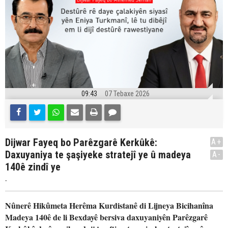
09:43
07 Tebaxe 2026
Dijwar Fayeq bo Parêzgarê Kerkûkê:
A+
Daxuyaniya te şaşiyeke stratejî ye û madeya
A-
140ê zindî ye
.
Nûnerê Hikûmeta Herêma Kurdistanê di Lijneya Bicihanîna
Madeya 140ê de li Bexdayê bersiva daxuyaniyên Parêzgarê