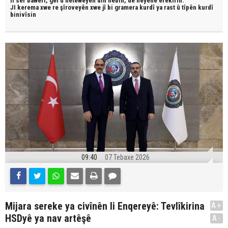
li ser bawerî, gel û neteweyên din hebin,
dê neyêne erêkirin.
JI kerema xwe re şîroveyên xwe jî bi
gramera kurdî
ya rast û
tîpên kurdî
binivîsin
09:40
07 Tebaxe 2026
Mijara sereke ya civînên li Enqereyê: Tevlîkirina
A+
HSDyê ya nav artêşê
A-