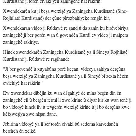
Kurdistanê ji torên civakî yên zanîngehê hat rakirin.
Xwendekarên ku ji beşa werzişê ya Zanîngeha Kurdistanê (Sine-
Rojhilatê Kurdistanê) der çûne pîrozbahiyeke rengîn kir.
Xwendekaran vîdeo ji Rûdawê re şand û da zanîn ku birêvebiriya
zanîngehê ji ber porên wan û govendên Kurdî ev vîdeo ji malpera
zanîngehê rakiriye.
Hinek xwendekarên Zanîngeha Kurdistanê ya li Sineya Rojhilatê
Kurdistanê ji Rûdawê re ragihand:
"Ji ber govendê û xuyabûna porê keçan, vîdeoya şahiya derçûna
beşa werzişê ya Zanîngeha Kurdistanê ya li Sineyê bi zexta hêzên
ewlehiyê hat rakirin."
Ew xwendekar dibêjin ku wan di şahiyê de mîna beşên din ên
zanîngehê cil û bergên fermî li xwe kirine û diyar kir ku wan tenê ji
bo vîdeoyê hinek liv û tevgerên werzişê kirine û ji bo derçûna xwe
kêfxweşiya xwe nîşan dane.
Jêbirina vîdeoyê ya li ser torên civakî bû sedema karvedanên
berfireh ên xelkê.