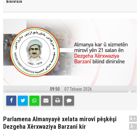
binivîsin
09:50
07 Tebaxe 2026
Parlamena Almanyayê xelata mirovî pêşkêşî
A+
Dezgeha Xêrxwaziya Barzanî kir
A-
.