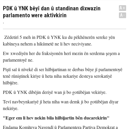
PDK û YNK bêyî dan û standinan dixwazin
A+
parlamento were aktîvkirin
A-
.
Zêdetirî 5 meh in PDK û YNK ku du pêkhênerên sereke yên
kabîneya nehem a hikûmetê ne li hev neciviyane.
Ew xwediyên her du fraksiyonên herî mezin ên serdema şeşem a
parlamentoyê ne.
Piştî sal û nîvekê di ser hilbijartinan re derbas bûye jî parlamentoyê
tenê rûniştinek kiriye û heta niha nekariye desteya serokatiyê
hilbijêre.
PDK û YNK dibêjin deriyê wan ji bo gotûbêjan vekiriye.
Tevî navbeynkariyê jî heta niha wan demk ji bo gotûbêjan diyar
nekiriye.
"Eger em li hev nekin bila hilbijartin bên ducarekirin"
Endama Komîteya Navendî û Parlamentera Partiya Demokrat a