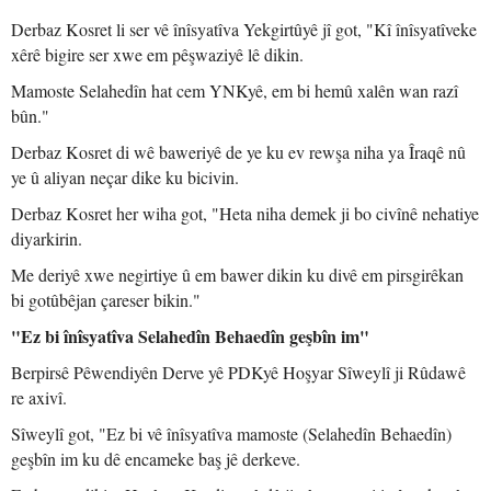
Derbaz Kosret li ser vê înîsyatîva Yekgirtûyê jî got, "Kî înîsyatîveke
xêrê bigire ser xwe em pêşwaziyê lê dikin.
Mamoste Selahedîn hat cem YNKyê, em bi hemû xalên wan razî
bûn."
Derbaz Kosret di wê baweriyê de ye ku ev rewşa niha ya Îraqê nû
ye û aliyan neçar dike ku bicivin.
Derbaz Kosret her wiha got, "Heta niha demek ji bo civînê nehatiye
diyarkirin.
Me deriyê xwe negirtiye û em bawer dikin ku divê em pirsgirêkan
bi gotûbêjan çareser bikin."
"Ez bi înîsyatîva Selahedîn Behaedîn geşbîn im"
Berpirsê Pêwendiyên Derve yê PDKyê Hoşyar Sîweylî ji Rûdawê
re axivî.
Sîweylî got, "Ez bi vê înîsyatîva mamoste (Selahedîn Behaedîn)
geşbîn im ku dê encameke baş jê derkeve.