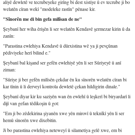
aliyê dewletê ve tecrubeyeke girîng bi dest xistiye û ev tecrube ji bo
welatên cîran wekî "modeleke rastîn" pênase kir.
"Sînorên me di bin gefa milîsan de ne"
Şeybanî her wiha êrişên li ser welatên Kendavê şermezar kirin û da
zanîn:
"Parastina ewlehiya Kendavê û dûrxistina wê ya ji pevçûnan
pêdiviyeke herî bilind e."
Şeybanî bal kişand ser gefên ewlehiyê yên li ser Sûriyeyê û anî
ziman:
"Sûriye ji ber gefên milîsên çekdar ên ku sînorên welatên cîran bi
kar tînin û li derveyî kontrola dewletê çekan hildigirin dinale."
Şeybanî diyar kir ku saziyên wan ên ewlehî û leşkerî bi biryardarî li
dijî van gefan têdikoşin û got:
"Em ji bo zêdekirina şiyanên xwe yên mirovî û teknîkî yên li ser
hemû sînorên xwe dixebitin.
Ji bo parastina ewlehiya neteweyî û silametiya gelê xwe, em bi