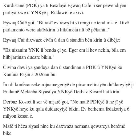
Kurdistanê (PDK) ya li Bexdayê Eşwaq Cafê li ser pêwendiyên
partiya xwe û YNKyê ji Rûdawê re axivî.
Eşwaq Cafê got, "Bi rastî ev rewş bi vî rengî ne tendurist e. Divê
parlamento were aktîvkirin û hikûmeta nû bê pêkanîn."
Eşwaq Caf dixwaze civîn û dan û standin bên kirin û dibêje:
"Ez nizanim YNK li benda çi ye. Eger em li hev nekin, bila em
hilbijartinan ducare bikin."
Civîna dawî ya şandeya dan û standinan a PDK û YNKyê 8ê
Kanûna Paşîn a 2026an bû.
Îro di konferanseke rojnamegeriyê de pirsa metirsiyên duîdareyiyê ji
Endamê Mekteba Siyasî ya YNKyê Derbaz Kosret hat kirin.
Derbaz Kosret li ser vê mijarê got, "Ne mafê PDKyê û ne jî yê
YNKyê heye ku qala duîdareyiyê bikin. Ev berhema fedakariya 6
milyon kesan e.
Mafê ti hêza siyasî nîne ku daxwaza nemana qewareya herêmê
bike.