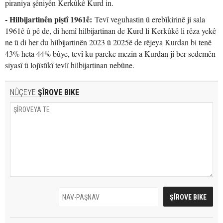
piraniya şêniyên Kerkûkê Kurd in.
- Hilbijartinên piştî 1961ê:
Tevî veguhastin û erebîkirinê ji sala
1961ê û pê de, di hemî hilbijartinan de Kurd li Kerkûkê li rêza yekê
ne û di her du hilbijartinên 2023 û 2025ê de rêjeya Kurdan bi tenê
43% heta 44% bûye, tevî ku pareke mezin a Kurdan ji ber sedemên
siyasî û lojîstîkî tevlî hilbijartinan nebûne.
NÛÇEYE
ŞÎROVE BIKE