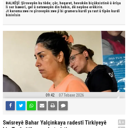
BALKÊŞÎ: Şîroveyên ku têde;
çêr, heqaret, hevokên biçûkxistinê û êrîşa
li ser bawerî, gel û neteweyên din hebin,
dê neyêne erêkirin.
JI kerema xwe re şîroveyên xwe jî bi
gramera kurdî
ya rast û
tîpên kurdî
binivîsin
09:42
07 Tebaxe 2026
Swîsreyê Bahar Yalçinkaya radestî Tirkiyeyê
A+