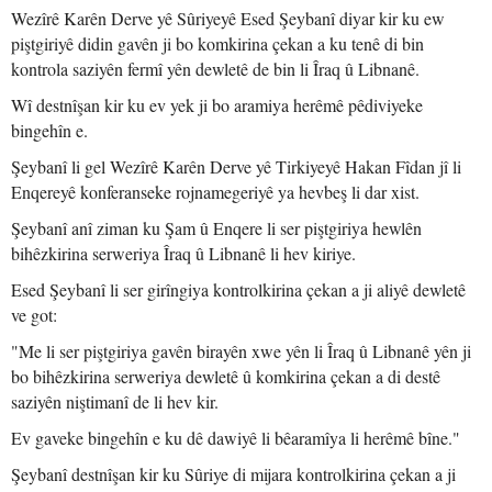
Wezîrê Karên Derve yê Sûriyeyê Esed Şeybanî diyar kir ku ew
piştgiriyê didin gavên ji bo komkirina çekan a ku tenê di bin
kontrola saziyên fermî yên dewletê de bin li Îraq û Libnanê.
Wî destnîşan kir ku ev yek ji bo aramiya herêmê pêdiviyeke
bingehîn e.
Şeybanî li gel Wezîrê Karên Derve yê Tirkiyeyê Hakan Fîdan jî li
Enqereyê konferanseke rojnamegeriyê ya hevbeş li dar xist.
Şeybanî anî ziman ku Şam û Enqere li ser piştgiriya hewlên
bihêzkirina serweriya Îraq û Libnanê li hev kiriye.
Esed Şeybanî li ser girîngiya kontrolkirina çekan a ji aliyê dewletê
ve got:
"Me li ser piştgiriya gavên birayên xwe yên li Îraq û Libnanê yên ji
bo bihêzkirina serweriya dewletê û komkirina çekan a di destê
saziyên niştimanî de li hev kir.
Ev gaveke bingehîn e ku dê dawiyê li bêaramîya li herêmê bîne."
Şeybanî destnîşan kir ku Sûriye di mijara kontrolkirina çekan a ji