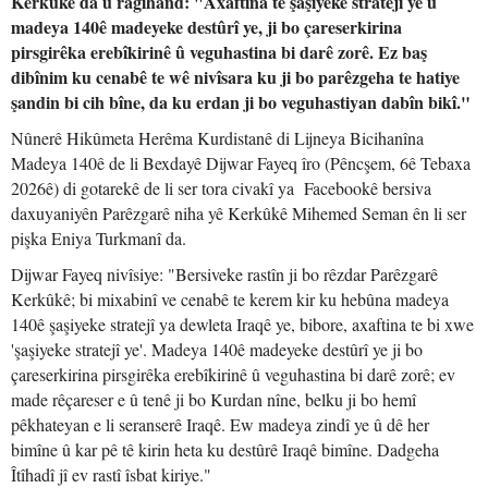
Kerkûkê da û ragihand: "Axaftina te şaşiyeke stratejî ye û
madeya 140ê madeyeke destûrî ye, ji bo çareserkirina
pirsgirêka erebîkirinê û veguhastina bi darê zorê. Ez baş
dibînim ku cenabê te wê nivîsara ku ji bo parêzgeha te hatiye
şandin bi cih bîne, da ku erdan ji bo veguhastiyan dabîn bikî."
Nûnerê Hikûmeta Herêma Kurdistanê di Lijneya Bicihanîna
Madeya 140ê de li Bexdayê Dijwar Fayeq îro (Pêncşem, 6ê Tebaxa
2026ê) di gotarekê de li ser tora civakî ya Facebookê bersiva
daxuyaniyên Parêzgarê niha yê Kerkûkê Mihemed Seman ên li ser
pişka Eniya Turkmanî da.
Dijwar Fayeq nivîsiye: "Bersiveke rastîn ji bo rêzdar Parêzgarê
Kerkûkê; bi mixabinî ve cenabê te kerem kir ku hebûna madeya
140ê şaşiyeke stratejî ya dewleta Iraqê ye, bibore, axaftina te bi xwe
'şaşiyeke stratejî ye'. Madeya 140ê madeyeke destûrî ye ji bo
çareserkirina pirsgirêka erebîkirinê û veguhastina bi darê zorê; ev
made rêçareser e û tenê ji bo Kurdan nîne, belku ji bo hemî
pêkhateyan e li seranserê Iraqê. Ew madeya zindî ye û dê her
bimîne û kar pê tê kirin heta ku destûrê Iraqê bimîne. Dadgeha
Îtîhadî jî ev rastî îsbat kiriye."