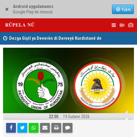
Android uygulamamız
Yükle
Google Play'de mevcut
ha
Dezga Giştî ya Deverên di Derveyê Kurdistanê de
Nêçîrvan Ba
gotinên parêzgere Kerkûkê Muhammed Saman red kir
22:00
19 Gulane 2026