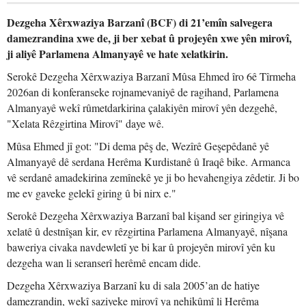
Dezgeha Xêrxwaziya Barzanî (BCF) di 21’emîn salvegera
damezrandina xwe de, ji ber xebat û projeyên xwe yên mirovî,
ji aliyê Parlamena Almanyayê ve hate xelatkirin.
Serokê Dezgeha Xêrxwaziya Barzanî Mûsa Ehmed îro 6ê Tîrmeha
2026an di konferanseke rojnamevaniyê de ragihand, Parlamena
Almanyayê wekî rûmetdarkirina çalakiyên mirovî yên dezgehê,
"Xelata Rêzgirtina Mirovî" daye wê.
Mûsa Ehmed jî got: "Di dema pêş de, Wezîrê Geşepêdanê yê
Almanyayê dê serdana Herêma Kurdistanê û Iraqê bike. Armanca
vê serdanê amadekirina zemînekê ye ji bo hevahengiya zêdetir. Ji bo
me ev gaveke gelekî giring û bi nirx e."
Serokê Dezgeha Xêrxwaziya Barzanî bal kişand ser giringiya vê
xelatê û destnîşan kir, ev rêzgirtina Parlamena Almanyayê, nîşana
baweriya civaka navdewletî ye bi kar û projeyên mirovî yên ku
dezgeha wan li seranserî herêmê encam dide.
Dezgeha Xêrxwaziya Barzanî ku di sala 2005’an de hatiye
damezrandin, wekî saziyeke mirovî ya nehikûmî li Herêma