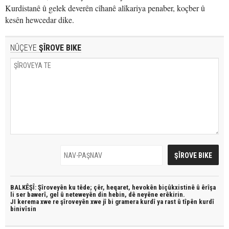
Kurdistanê û gelek deverên cîhanê alîkariya penaber, koçber û
kesên hewcedar dike.
NÛÇEYE
ŞÎROVE BIKE
BALKÊŞÎ: Şîroveyên ku têde;
çêr, heqaret, hevokên biçûkxistinê û êrîşa
li ser bawerî, gel û neteweyên din hebin,
dê neyêne erêkirin.
JI kerema xwe re şîroveyên xwe jî bi
gramera kurdî
ya rast û
tîpên kurdî
binivîsin