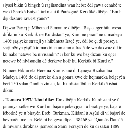
siyasî bikin û bingeh û ragihandina wan hebe; êdî çawa cenabê te
wekî Serokê Eniya Turkmanî û Parêzgarê Kerkûkê dibêje: "Em li
dijî destûrê rawestiyane?"
Dijwar Fayeq ji Mihemed Seman re dibêje: "Baş e eger hûn wesa
difikirin ku Kerkûk ne Kurdistanî ye, Kurd ne piranî ne û madeya
140ê şaşiyeke stratejî ya hikûmeta Iraqê ye, êdî bo çi di proseya
serjimêriya giştî û tomarkirina amaran a Iraqê de we daxwaz dikir
ku nabe netewe bê nivîsandin? Ji ber ku we baş dizanî ku eger
netewe bê nivîsandin dê derkeve holê ku Kerkûk bi Kurd e."
Nûnerê Hikûmeta Herêma Kurdistanê di Lijneya Bicihanîna
Madeya 140ê de di pareke din a gotara xwe de hejmareka belgeyên
berî 150 salan jî anîne ziman, ku Kurdistanîbûna Kerkûkê îsbat
dikin:
- Tomara 1957ê îsbat dike:
Em dibêjin Kerkûk Kurdistanî ye û
piraniya xelkê wê Kurd in; bajarê pêkevjiyan û biratiyê ye, bajarê
lêborînê ye û birayên Ereb, Turkman, Kildanî û Aşûrî di vî bajarî de
hevparên me ne. Belê bi belgeya rûpela 3846ê ya "Qamûs Î'lam"ê
di nivîsîna dîroknas Şemsedîn Samî Feraşerî de ku di salên 1889