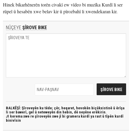
Hinek bikarhênerên torên civakî ew vîdeo bi muzîka Kurdî li ser
rûpel û hesabên xwe belav kir û pîrozbahî li xwendekaran kir.
NÛÇEYE
ŞÎROVE BIKE
BALKÊŞÎ: Şîroveyên ku têde;
çêr, heqaret, hevokên biçûkxistinê û êrîşa
li ser bawerî, gel û neteweyên din hebin,
dê neyêne erêkirin.
JI kerema xwe re şîroveyên xwe jî bi
gramera kurdî
ya rast û
tîpên kurdî
binivîsin