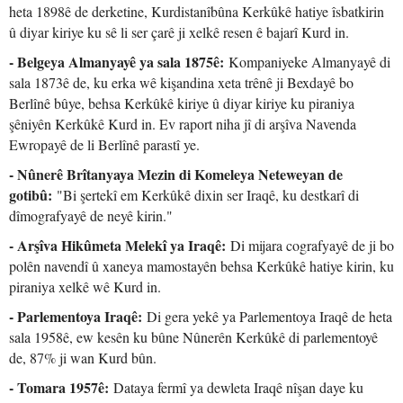
heta 1898ê de derketine, Kurdistanîbûna Kerkûkê hatiye îsbatkirin
û diyar kiriye ku sê li ser çarê ji xelkê resen ê bajarî Kurd in.
- Belgeya Almanyayê ya sala 1875ê:
Kompaniyeke Almanyayê di
sala 1873ê de, ku erka wê kişandina xeta trênê ji Bexdayê bo
Berlînê bûye, behsa Kerkûkê kiriye û diyar kiriye ku piraniya
şêniyên Kerkûkê Kurd in. Ev raport niha jî di arşîva Navenda
Ewropayê de li Berlînê parastî ye.
- Nûnerê Brîtanyaya Mezin di Komeleya Neteweyan de
gotibû:
"Bi şertekî em Kerkûkê dixin ser Iraqê, ku destkarî di
dîmografyayê de neyê kirin."
- Arşîva Hikûmeta Melekî ya Iraqê:
Di mijara cografyayê de ji bo
polên navendî û xaneya mamostayên behsa Kerkûkê hatiye kirin, ku
piraniya xelkê wê Kurd in.
- Parlementoya Iraqê:
Di gera yekê ya Parlementoya Iraqê de heta
sala 1958ê, ew kesên ku bûne Nûnerên Kerkûkê di parlementoyê
de, 87% ji wan Kurd bûn.
- Tomara 1957ê:
Dataya fermî ya dewleta Iraqê nîşan daye ku