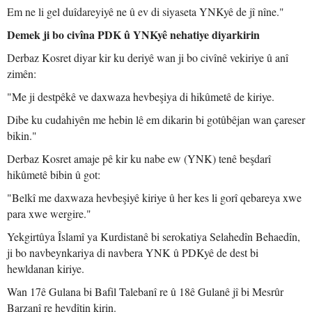
Em ne li gel duîdareyiyê ne û ev di siyaseta YNKyê de jî nîne."
Demek ji bo civîna PDK û YNKyê nehatiye diyarkirin
Derbaz Kosret diyar kir ku deriyê wan ji bo civînê vekiriye û anî
zimên:
"Me ji destpêkê ve daxwaza hevbeşiya di hikûmetê de kiriye.
Dibe ku cudahiyên me hebin lê em dikarin bi gotûbêjan wan çareser
bikin."
Derbaz Kosret amaje pê kir ku nabe ew (YNK) tenê beşdarî
hikûmetê bibin û got:
"Belkî me daxwaza hevbeşiyê kiriye û her kes li gorî qebareya xwe
para xwe wergire."
Yekgirtûya Îslamî ya Kurdistanê bi serokatiya Selahedîn Behaedîn,
ji bo navbeynkariya di navbera YNK û PDKyê de dest bi
hewldanan kiriye.
Wan 17ê Gulana bi Bafil Talebanî re û 18ê Gulanê jî bi Mesrûr
Barzanî re hevdîtin kirin.