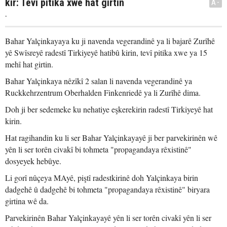
kir: Tevî pitika xwe hat girtin
A-
.
Bahar Yalçinkayaya ku ji navenda vegerandinê ya li bajarê Zurîhê
yê Swîsreyê radestî Tirkiyeyê hatibû kirin, tevî pitika xwe ya 15
mehî hat girtin.
Bahar Yalçinkaya nêzîkî 2 salan li navenda vegerandinê ya
Ruckkehrzentrum Oberhalden Finkenriedê ya li Zurîhê dima.
Doh ji ber sedemeke ku nehatiye eşkerekirin radestî Tirkiyeyê hat
kirin.
Hat ragihandin ku li ser Bahar Yalçinkayayê ji ber parvekirinên wê
yên li ser torên civakî bi tohmeta "propagandaya rêxistinê"
dosyeyek hebûye.
Li gorî nûçeya MAyê, piştî radestkirinê doh Yalçinkaya birin
dadgehê û dadgehê bi tohmeta "propagandaya rêxistinê" biryara
girtina wê da.
Parvekirinên Bahar Yalçinkayayê yên li ser torên civakî yên li ser