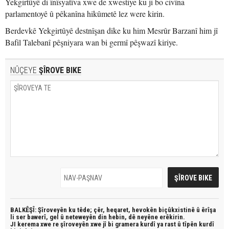
Yekgirtûyê di înîsyatîva xwe de xwestiye ku ji bo civîna
parlamentoyê û pêkanîna hikûmetê lez were kirin.
Berdevkê Yekgirtûyê destnîşan dike ku him Mesrûr Barzanî him jî
Bafil Talebanî pêşniyara wan bi germî pêşwazî kiriye.
NÛÇEYE
ŞÎROVE BIKE
BALKÊŞÎ: Şîroveyên ku têde;
çêr, heqaret, hevokên biçûkxistinê û êrîşa
li ser bawerî, gel û neteweyên din hebin,
dê neyêne erêkirin.
JI kerema xwe re şîroveyên xwe jî bi
gramera kurdî
ya rast û
tîpên kurdî