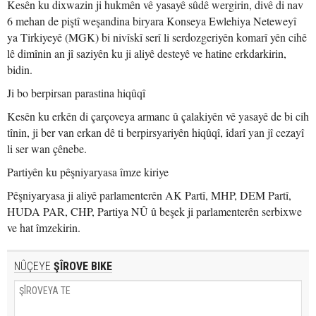
Kesên ku dixwazin ji hukmên vê yasayê sûdê wergirin, divê di nav
6 mehan de piştî weşandina biryara Konseya Ewlehiya Neteweyî
ya Tirkiyeyê (MGK) bi nivîskî serî li serdozgeriyên komarî yên cihê
lê dimînin an jî saziyên ku ji aliyê desteyê ve hatine erkdarkirin,
bidin.
Ji bo berpirsan parastina hiqûqî
Kesên ku erkên di çarçoveya armanc û çalakiyên vê yasayê de bi cih
tînin, ji ber van erkan dê ti berpirsyariyên hiqûqî, îdarî yan jî cezayî
li ser wan çênebe.
Partiyên ku pêşniyaryasa îmze kiriye
Pêşniyaryasa ji aliyê parlamenterên AK Partî, MHP, DEM Partî,
HUDA PAR, CHP, Partiya NÛ û beşek ji parlamenterên serbixwe
ve hat îmzekirin.
NÛÇEYE
ŞÎROVE BIKE