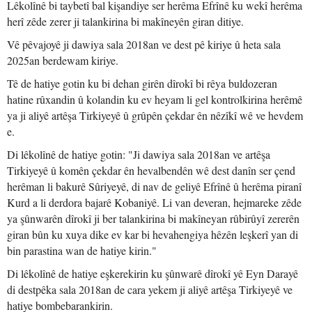
Lêkolînê bi taybetî bal kişandiye ser herêma Efrînê ku wekî herêma
herî zêde zerer ji talankirina bi makîneyên giran ditiye.
Vê pêvajoyê ji dawiya sala 2018an ve dest pê kiriye û heta sala
2025an berdewam kiriye.
Tê de hatiye gotin ku bi dehan girên dîrokî bi rêya buldozeran
hatine rûxandin û kolandin ku ev heyam li gel kontrolkirina herêmê
ya ji aliyê artêşa Tirkiyeyê û grûpên çekdar ên nêzîkî wê ve hevdem
e.
Di lêkolînê de hatiye gotin: "Ji dawiya sala 2018an ve artêşa
Tirkiyeyê û komên çekdar ên hevalbendên wê dest danîn ser çend
herêman li bakurê Sûriyeyê, di nav de geliyê Efrînê û herêma piranî
Kurd a li derdora bajarê Kobaniyê. Li van deveran, hejmareke zêde
ya şûnwarên dîrokî ji ber talankirina bi makîneyan rûbirûyî zererên
giran bûn ku xuya dike ev kar bi hevahengiya hêzên leşkerî yan di
bin parastina wan de hatiye kirin."
Di lêkolînê de hatiye eşkerekirin ku şûnwarê dîrokî yê Eyn Darayê
di destpêka sala 2018an de cara yekem ji aliyê artêşa Tirkiyeyê ve
hatiye bombebarankirin.