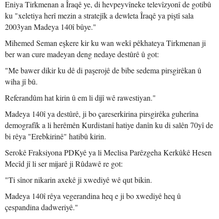
Eniya Tirkmenan a Îraqê ye, di hevpeyvîneke televîzyonî de gotibû
ku "xeletiya herî mezin a stratejîk a dewleta Îraqê ya piştî sala
2003yan Madeya 140î bûye."
Mihemed Seman eşkere kir ku wan wekî pêkhateya Tirkmenan ji
ber wan cure madeyan deng nedaye destûrê û got:
"Me bawer dikir ku dê di paşerojê de bibe sedema pirsgirêkan û
wiha jî bû.
Referandûm hat kirin û em li dijî wê rawestiyan."
Madeya 140î ya destûrê, ji bo çareserkirina pirsgirêka guherîna
demografîk a li herêmên Kurdistanî hatiye danîn ku di salên 70yî de
bi rêya "Erebkirinê" hatibû kirin.
Serokê Fraksiyona PDKyê ya li Meclisa Parêzgeha Kerkûkê Hesen
Mecîd jî li ser mijarê ji Rûdawê re got:
"Ti sînor nikarin axekê ji xwediyê wê qut bikin.
Madeya 140î rêya vegerandina heq e ji bo xwediyê heq û
çespandina dadweriyê."