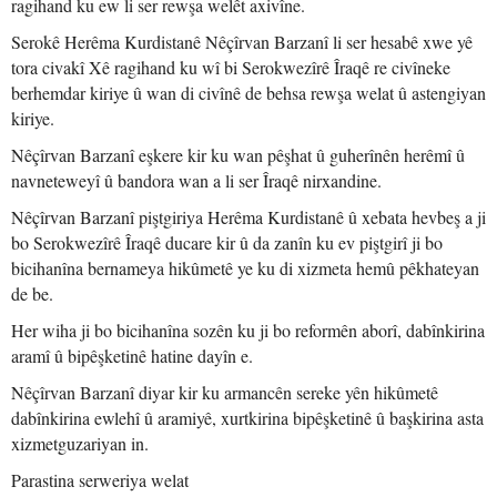
ragihand ku ew li ser rewşa welêt axivîne.
Serokê Herêma Kurdistanê Nêçîrvan Barzanî li ser hesabê xwe yê
tora civakî Xê ragihand ku wî bi Serokwezîrê Îraqê re civîneke
berhemdar kiriye û wan di civînê de behsa rewşa welat û astengiyan
kiriye.
Nêçîrvan Barzanî eşkere kir ku wan pêşhat û guherînên herêmî û
navneteweyî û bandora wan a li ser Îraqê nirxandine.
Nêçîrvan Barzanî piştgiriya Herêma Kurdistanê û xebata hevbeş a ji
bo Serokwezîrê Îraqê ducare kir û da zanîn ku ev piştgirî ji bo
bicihanîna bernameya hikûmetê ye ku di xizmeta hemû pêkhateyan
de be.
Her wiha ji bo bicihanîna sozên ku ji bo reformên aborî, dabînkirina
aramî û bipêşketinê hatine dayîn e.
Nêçîrvan Barzanî diyar kir ku armancên sereke yên hikûmetê
dabînkirina ewlehî û aramiyê, xurtkirina bipêşketinê û başkirina asta
xizmetguzariyan in.
Parastina serweriya welat