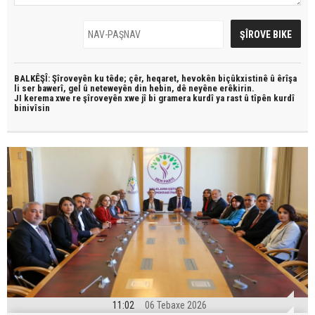
BALKÊŞÎ: Şîroveyên ku têde;
çêr, heqaret, hevokên biçûkxistinê û êrîşa
li ser bawerî, gel û neteweyên din hebin,
dê neyêne erêkirin.
JI kerema xwe re şîroveyên xwe jî bi
gramera kurdî
ya rast û
tîpên kurdî
binivîsin
11:02
06 Tebaxe 2026