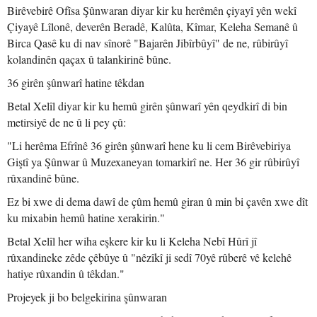
Birêvebirê Ofîsa Şûnwaran diyar kir ku herêmên çiyayî yên wekî
Çiyayê Lîlonê, deverên Beradê, Kalûta, Kîmar, Keleha Semanê û
Birca Qasê ku di nav sînorê "Bajarên Jibîrbûyî" de ne, rûbirûyî
kolandinên qaçax û talankirinê bûne.
36 girên şûnwarî hatine têkdan
Betal Xelîl diyar kir ku hemû girên şûnwarî yên qeydkirî di bin
metirsiyê de ne û li pey çû:
"Li herêma Efrînê 36 girên şûnwarî hene ku li cem Birêvebiriya
Giştî ya Şûnwar û Muzexaneyan tomarkirî ne. Her 36 gir rûbirûyî
rûxandinê bûne.
Ez bi xwe di dema dawî de çûm hemû giran û min bi çavên xwe dît
ku mixabin hemû hatine xerakirin."
Betal Xelîl her wiha eşkere kir ku li Keleha Nebî Hûrî jî
rûxandineke zêde çêbûye û "nêzîkî ji sedî 70yê rûberê vê kelehê
hatiye rûxandin û têkdan."
Projeyek ji bo belgekirina şûnwaran