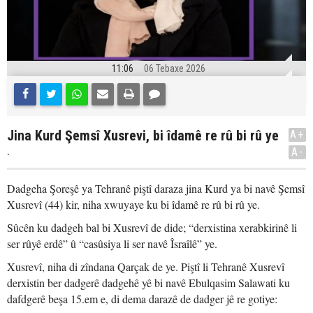
11:06
06 Tebaxe 2026
Jina Kurd Şemsî Xusrevi, bi îdamê re rû bi rû ye
A+
.
A-
Dadgeha Şoreşê ya Tehranê piştî daraza jina Kurd ya bi navê Şemsî
Xusrevî (44) kir, niha xwuyaye ku bi îdamê re rû bi rû ye.
Sûcên ku dadgeh bal bi Xusrevî de dide; “derxistina xerabkirinê li
ser rûyê erdê” û “casûsiya li ser navê Îsraîlê” ye.
Xusrevî, niha di zîndana Qarçak de ye. Piştî li Tehranê Xusrevî
derxistin ber dadgerê dadgehê yê bi navê Ebulqasim Salawati ku
dafdgerê beşa 15.em e, di dema darazê de dadger jê re gotiye: