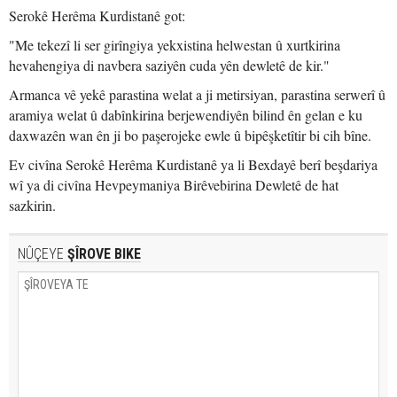
Serokê Herêma Kurdistanê got:
"Me tekezî li ser girîngiya yekxistina helwestan û xurtkirina
hevahengiya di navbera saziyên cuda yên dewletê de kir."
Armanca vê yekê parastina welat a ji metirsiyan, parastina serwerî û
aramiya welat û dabînkirina berjewendiyên bilind ên gelan e ku
daxwazên wan ên ji bo paşerojeke ewle û bipêşketîtir bi cih bîne.
Ev civîna Serokê Herêma Kurdistanê ya li Bexdayê berî beşdariya
wî ya di civîna Hevpeymaniya Birêvebirina Dewletê de hat
sazkirin.
NÛÇEYE
ŞÎROVE BIKE