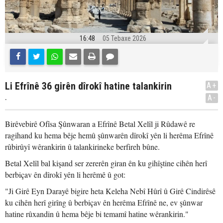
16:48
05 Tebaxe 2026
Li Efrînê 36 girên dîrokî hatine talankirin
A+
.
A-
Birêvebirê Ofîsa Şûnwaran a Efrînê Betal Xelîl ji Rûdawê re
ragihand ku hema bêje hemû şûnwarên dîrokî yên li herêma Efrînê
rûbirûyî wêrankirin û talankirineke berfireh bûne.
Betal Xelîl bal kişand ser zererên giran ên ku gihîştine cihên herî
berbiçav ên dîrokî yên li herêmê û got:
"Ji Girê Eyn Darayê bigire heta Keleha Nebî Hûrî û Girê Cindirêsê
ku cihên herî girîng û berbiçav ên herêma Efrînê ne, ev şûnwar
hatine rûxandin û hema bêje bi temamî hatine wêrankirin."