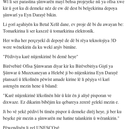
Wî li ser parastina şûnwarên mayî behsa projeyeke nû ya ofîsa xwe
kir û got ku di demeke nêz de ew dê dest bi belgekirina depoya
şûnwarî ya Eyn Darayê bikin.
Li gorî agahiyên ku Betal Xelîl dane, ev proje dê bi du awayan be:
Tomarkirina li ser kaxezê û tomarkirina elektronîk.
Her wiha her perçeyekî di depoyê de dê bi rêya teknolojiya 3D
were wênekirin da ku wekî arşîv bimîne.
"Pêdiviya karê nûjenkirinê bi demê heye"
Birêvebirê Ofîsa Şûnwaran diyar kir ku Birêvebiriya Giştî ya
Şûnwar û Muzexaneyan a Helebê ji bo nûjenkirina Eyn Darayê
plansazî û lêkolînên pêwîst amade kirine lê li pêşiya vî karî
astengên mezin hene û biland:
"Karê nûjenkirinê lêkolînên hûr û kûr ên ji aliyê pisporan ve
dixwaze. Ez dikarim bibêjim ku qebareya zererê gelekî mezin e.
Ji bo vê yekê pêdivî bi tîmên pispor û demeke dirêj heye, ji ber ku
beşeke pir mezin a şûnwarên me hatine talankirin û wêrankirin."
Pêwendiyên li gel UNESCOyê