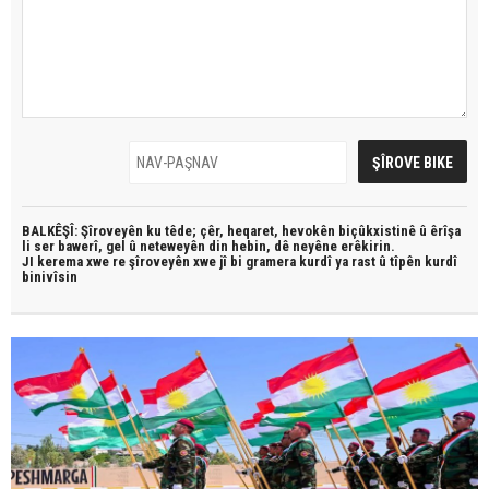
BALKÊŞÎ: Şîroveyên ku têde;
çêr, heqaret, hevokên biçûkxistinê û êrîşa
li ser bawerî, gel û neteweyên din hebin,
dê neyêne erêkirin.
JI kerema xwe re şîroveyên xwe jî bi
gramera kurdî
ya rast û
tîpên kurdî
binivîsin