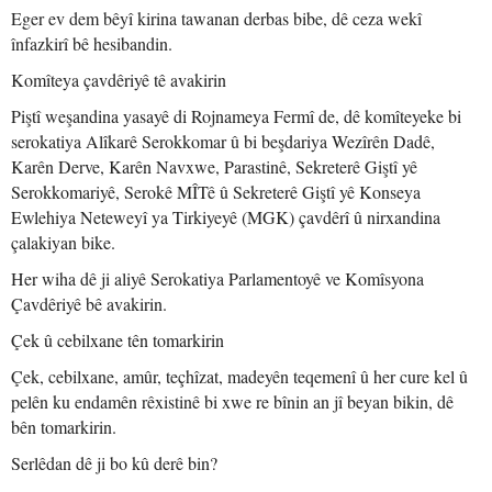
Eger ev dem bêyî kirina tawanan derbas bibe, dê ceza wekî
înfazkirî bê hesibandin.
Komîteya çavdêriyê tê avakirin
Piştî weşandina yasayê di Rojnameya Fermî de, dê komîteyeke bi
serokatiya Alîkarê Serokkomar û bi beşdariya Wezîrên Dadê,
Karên Derve, Karên Navxwe, Parastinê, Sekreterê Giştî yê
Serokkomariyê, Serokê MÎTê û Sekreterê Giştî yê Konseya
Ewlehiya Neteweyî ya Tirkiyeyê (MGK) çavdêrî û nirxandina
çalakiyan bike.
Her wiha dê ji aliyê Serokatiya Parlamentoyê ve Komîsyona
Çavdêriyê bê avakirin.
Çek û cebilxane tên tomarkirin
Çek, cebilxane, amûr, teçhîzat, madeyên teqemenî û her cure kel û
pelên ku endamên rêxistinê bi xwe re bînin an jî beyan bikin, dê
bên tomarkirin.
Serlêdan dê ji bo kû derê bin?