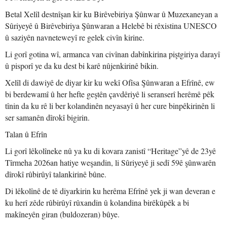
Betal Xelîl destnîşan kir ku Birêvebiriya Şûnwar û Muzexaneyan a
Sûriyeyê û Birêvebiriya Şûnwaran a Helebê bi rêxistina UNESCO
û saziyên navneteweyî re gelek civîn kirine.
Li gorî gotina wî, armanca van civînan dabînkirina piştgiriya darayî
û pisporî ye da ku dest bi karê nûjenkirinê bikin.
Xelîl di dawiyê de diyar kir ku wekî Ofîsa Şûnwaran a Efrînê, ew
bi berdewamî û her hefte geştên çavdêriyê li seranserî herêmê pêk
tînin da ku rê li ber kolandinên neyasayî û her cure binpêkirinên li
ser samanên dîrokî bigirin.
Talan û Efrîn
Li gorî lêkolîneke nû ya ku di kovara zanistî “Heritage”yê de 23yê
Tîrmeha 2026an hatiye weşandin, li Sûriyeyê ji sedî 59ê şûnwarên
dîrokî rûbirûyî talankirinê bûne.
Di lêkolînê de tê diyarkirin ku herêma Efrînê yek ji wan deveran e
ku herî zêde rûbirûyî rûxandin û kolandina birêkûpêk a bi
makîneyên giran (buldozeran) bûye.