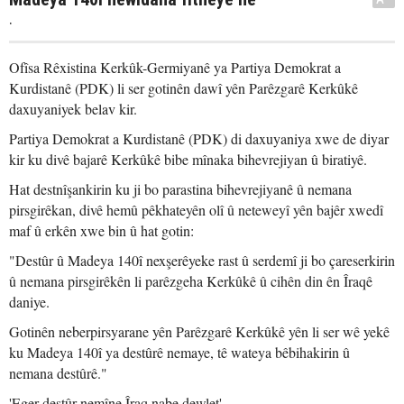
.
Ofîsa Rêxistina Kerkûk-Germiyanê ya Partiya Demokrat a
Kurdistanê (PDK) li ser gotinên dawî yên Parêzgarê Kerkûkê
daxuyaniyek belav kir.
Partiya Demokrat a Kurdistanê (PDK) di daxuyaniya xwe de diyar
kir ku divê bajarê Kerkûkê bibe mînaka bihevrejiyan û biratiyê.
Hat destnîşankirin ku ji bo parastina bihevrejiyanê û nemana
pirsgirêkan, divê hemû pêkhateyên olî û neteweyî yên bajêr xwedî
maf û erkên xwe bin û hat gotin:
"Destûr û Madeya 140î nexşerêyeke rast û serdemî ji bo çareserkirin
û nemana pirsgirêkên li parêzgeha Kerkûkê û cihên din ên Îraqê
daniye.
Gotinên neberpirsyarane yên Parêzgarê Kerkûkê yên li ser wê yekê
ku Madeya 140î ya destûrê nemaye, tê wateya bêbihakirin û
nemana destûrê."
'Eger destûr nemîne Îraq nabe dewlet'