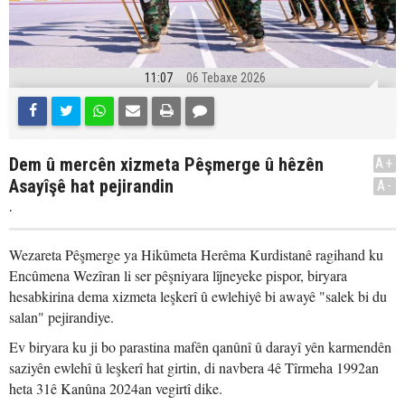
11:07
06 Tebaxe 2026
Dem û mercên xizmeta Pêşmerge û hêzên
A+
Asayîşê hat pejirandin
A-
.
Wezareta Pêşmerge ya Hikûmeta Herêma Kurdistanê ragihand ku
Encûmena Wezîran li ser pêşniyara lîjneyeke pispor, biryara
hesabkirina dema xizmeta leşkerî û ewlehiyê bi awayê "salek bi du
salan" pejirandiye.
Ev biryara ku ji bo parastina mafên qanûnî û darayî yên karmendên
saziyên ewlehî û leşkerî hat girtin, di navbera 4ê Tîrmeha 1992an
heta 31ê Kanûna 2024an vegirtî dike.