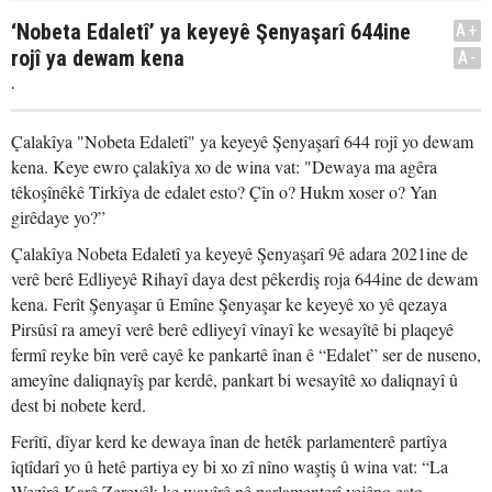
‘Nobeta Edaletî’ ya keyeyê Şenyaşarî 644ine
A+
rojî ya dewam kena
A-
.
Çalakîya "Nobeta Edaletî" ya keyeyê Şenyaşarî 644 rojî yo dewam
kena. Keye ewro çalakîya xo de wina vat: "Dewaya ma agêra
têkoşînêkê Tirkîya de edalet esto? Çîn o? Hukm xoser o? Yan
girêdaye yo?”
Çalakîya Nobeta Edaletî ya keyeyê Şenyaşarî 9ê adara 2021ine de
verê berê Edliyeyê Rihayî daya dest pêkerdiş roja 644ine de dewam
kena. Ferît Şenyaşar û Emîne Şenyaşar ke keyeyê xo yê qezaya
Pirsûsî ra ameyî verê berê edliyeyî vînayî ke wesayîtê bi plaqeyê
fermî reyke bîn verê cayê ke pankartê înan ê “Edalet” ser de nuseno,
ameyîne daliqnayîş par kerdê, pankart bi wesayîtê xo daliqnayî û
dest bi nobete kerd.
Ferîtî, dîyar kerd ke dewaya înan de hetêk parlamenterê partîya
îqtîdarî yo û hetê partiya ey bi xo zî nîno waştiş û wina vat: “La
Wezîrê Karê Zereyêk ke wayîrê nê parlamenterî vejêno esto,