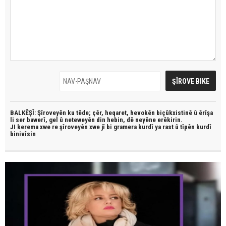
BALKÊŞÎ: Şîroveyên ku têde;
çêr, heqaret, hevokên biçûkxistinê û êrîşa
li ser bawerî, gel û neteweyên din hebin,
dê neyêne erêkirin.
JI kerema xwe re şîroveyên xwe jî bi
gramera kurdî
ya rast û
tîpên kurdî
binivîsin