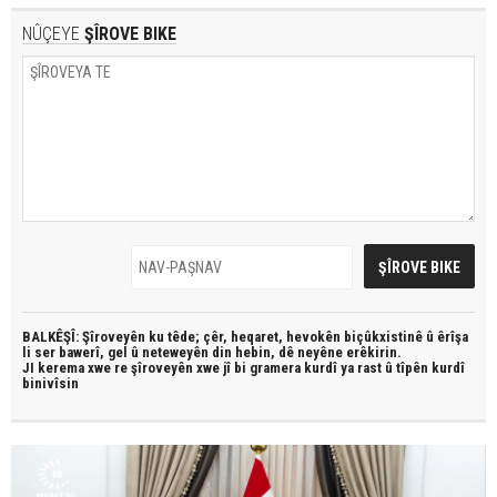
NÛÇEYE
ŞÎROVE BIKE
BALKÊŞÎ: Şîroveyên ku têde;
çêr, heqaret, hevokên biçûkxistinê û êrîşa
li ser bawerî, gel û neteweyên din hebin,
dê neyêne erêkirin.
JI kerema xwe re şîroveyên xwe jî bi
gramera kurdî
ya rast û
tîpên kurdî
binivîsin