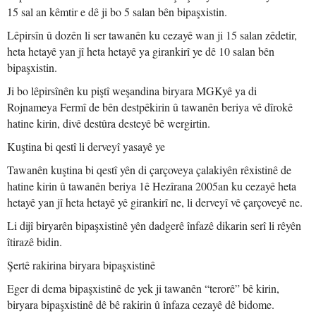
15 sal an kêmtir e dê ji bo 5 salan bên bipaşxistin.
Lêpirsîn û dozên li ser tawanên ku cezayê wan ji 15 salan zêdetir,
heta hetayê yan jî heta hetayê ya girankirî ye dê 10 salan bên
bipaşxistin.
Ji bo lêpirsînên ku piştî weşandina biryara MGKyê ya di
Rojnameya Fermî de bên destpêkirin û tawanên beriya vê dîrokê
hatine kirin, divê destûra desteyê bê wergirtin.
Kuştina bi qestî li derveyî yasayê ye
Tawanên kuştina bi qestî yên di çarçoveya çalakiyên rêxistinê de
hatine kirin û tawanên beriya 1ê Hezîrana 2005an ku cezayê heta
hetayê yan jî heta hetayê yê girankirî ne, li derveyî vê çarçoveyê ne.
Li dijî biryarên bipaşxistinê yên dadgerê înfazê dikarin serî li rêyên
îtirazê bidin.
Şertê rakirina biryara bipaşxistinê
Eger di dema bipaşxistinê de yek ji tawanên “terorê” bê kirin,
biryara bipaşxistinê dê bê rakirin û înfaza cezayê dê bidome.