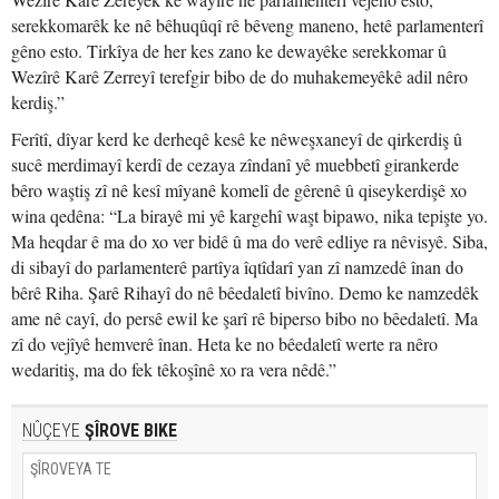
serekkomarêk ke nê bêhuqûqî rê bêveng maneno, hetê parlamenterî
gêno esto. Tirkîya de her kes zano ke dewayêke serekkomar û
Wezîrê Karê Zerreyî terefgir bibo de do muhakemeyêkê adil nêro
kerdiş.”
Ferîtî, dîyar kerd ke derheqê kesê ke nêweşxaneyî de qirkerdiş û
sucê merdimayî kerdî de cezaya zîndanî yê muebbetî girankerde
bêro waştiş zî nê kesî mîyanê komelî de gêrenê û qiseykerdişê xo
wina qedêna: “La birayê mi yê kargehî waşt bipawo, nika tepişte yo.
Ma heqdar ê ma do xo ver bidê û ma do verê edliye ra nêvisyê. Siba,
di sibayî do parlamenterê partîya îqtîdarî yan zî namzedê înan do
bêrê Riha. Şarê Rihayî do nê bêedaletî bivîno. Demo ke namzedêk
ame nê cayî, do persê ewil ke şarî rê biperso bibo no bêedaletî. Ma
zî do vejîyê hemverê înan. Heta ke no bêedaletî werte ra nêro
wedaritiş, ma do fek têkoşînê xo ra vera nêdê.”
NÛÇEYE
ŞÎROVE BIKE