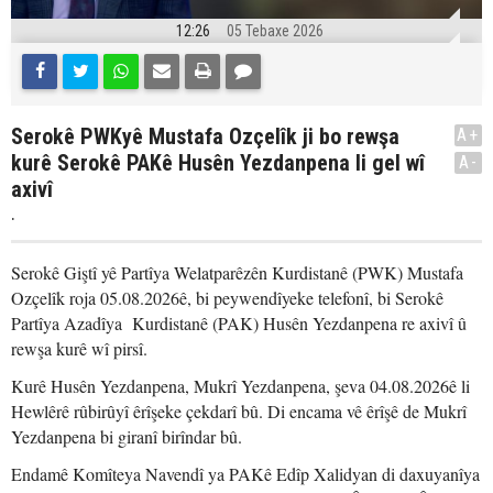
12:26
05 Tebaxe 2026
Serokê PWKyê Mustafa Ozçelîk ji bo rewşa
A+
kurê Serokê PAKê Husên Yezdanpena li gel wî
A-
axivî
.
Serokê Giştî yê Partîya Welatparêzên Kurdistanê (PWK) Mustafa
Ozçelîk roja 05.08.2026ê, bi peywendîyeke telefonî, bi Serokê
Partîya Azadîya Kurdistanê (PAK) Husên Yezdanpena re axivî û
rewşa kurê wî pirsî.
Kurê Husên Yezdanpena, Mukrî Yezdanpena, şeva 04.08.2026ê li
Hewlêrê rûbirûyî êrîşeke çekdarî bû. Di encama vê êrîşê de Mukrî
Yezdanpena bi giranî birîndar bû.
Endamê Komîteya Navendî ya PAKê Edîp Xalidyan di daxuyanîya