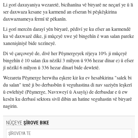
Li gorî daxuyaniya wezaretê, bicihanîna vê biryarê ne neçarî ye û li
ser daxwaza kesane ya karmend an efseran bi pêşkêşkirina
daxwaznameya fermî tê pêkanîn.
Li gorî mercên darayî yên biryarê, pêdivî ye ku efser an karmendê
ku vê daxwazê dike, ji mûçeyê xwe yê bingehîn ê wan salan pareke
xanenişîniyê bide xezîneyê.
Di vê çarçoveyê de, divê her Pêşmergeyek rêjeya 10% ji mûçeyê
bingehîn ê 10 salan (ku nêzîkî 3 mîlyon û 936 hezar dînar e) û efser
jî nêzîkî 6 mîlyon û 336 hezar dînarî bide dewletê.
Wezareta Pêşmerge herwiha eşkere kir ku ev hesabkirina "salek bi
du salan" tenê ji bo derbasbûn û veguhastina di nav saziyên leşkerî
û ewlehiyê (Pêşmerge, Navxweyî û Asayîş) de derbasdar e û ew
kesên ku derbasî sektora sivîl dibin an hatine veguhastin vê biryarê
nagirin.
NÛÇEYE
ŞÎROVE BIKE