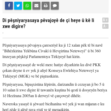
Di pêşniyaryasaya pêvajoyê de çi heye û kê li
A+
xwe digire?
A-
.
Pêşniyaryasaya pêvajoya çareseriyê ku ji 12 xalan pêk tê bi navê
"Bihêzkirina Yekbûna Civakî û Hevgirtina Neteweyî" û bi 360
îmzeyan pêşkêşî Parlamentoya Tirkiyeyê hat kirin.
Di pêşniyaryasayê de wekî merc hatiye diyarkirin ku divê PKK
çekan deyne û ev yek ji aliyê Konseya Ewlehiya Neteweyî ya
Tirkiyeyê (MGK) ve bê piştrastkirin.
Pêşniyaryasa, bipaşxistina lêpirsîn, darizandin û cezayan ji bo 5 û
10 salan li xwe digire lê tawanên kuştina bi qestî û dosyeyên beriya
1ê Hezîrana 2005an li derveyî vê çarçoveyê dihêle.
Naveroka yasayê û şêwazê bicihanîna wê yek ji wan mijaran e ku
herî zêde ji aliyê raya giştî ve tê meraqkirin.