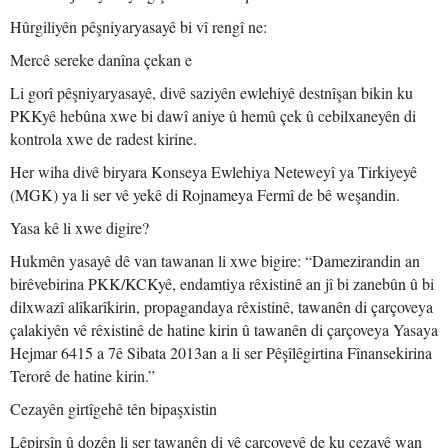
Hûrgiliyên pêşniyaryasayê bi vî rengî ne:
Mercê sereke danîna çekan e
Li gorî pêşniyaryasayê, divê saziyên ewlehiyê destnîşan bikin ku
PKKyê hebûna xwe bi dawî aniye û hemû çek û cebilxaneyên di
kontrola xwe de radest kirine.
Her wiha divê biryara Konseya Ewlehiya Neteweyî ya Tirkiyeyê
(MGK) ya li ser vê yekê di Rojnameya Fermî de bê weşandin.
Yasa kê li xwe digire?
Hukmên yasayê dê van tawanan li xwe bigire: “Damezirandin an
birêvebirina PKK/KCKyê, endamtiya rêxistinê an jî bi zanebûn û bi
dilxwazî alîkarîkirin, propagandaya rêxistinê, tawanên di çarçoveya
çalakiyên vê rêxistinê de hatine kirin û tawanên di çarçoveya Yasaya
Hejmar 6415 a 7ê Sibata 2013an a li ser Pêşîlêgirtina Fînansekirina
Terorê de hatine kirin.”
Cezayên girtîgehê tên bipaşxistin
Lêpirsîn û dozên li ser tawanên di vê çarçoveyê de ku cezayê wan