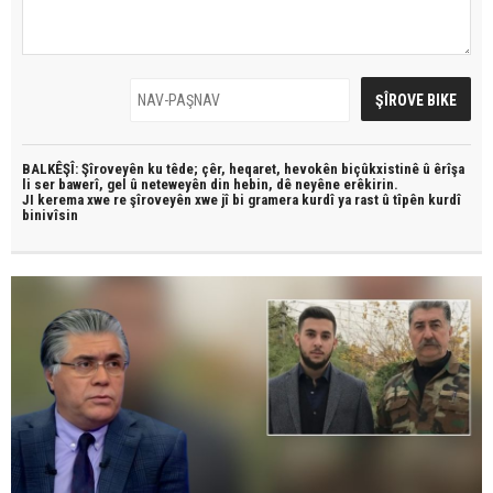
BALKÊŞÎ: Şîroveyên ku têde;
çêr, heqaret, hevokên biçûkxistinê û êrîşa
li ser bawerî, gel û neteweyên din hebin,
dê neyêne erêkirin.
JI kerema xwe re şîroveyên xwe jî bi
gramera kurdî
ya rast û
tîpên kurdî
binivîsin