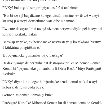
PDKyê bal kişand ser girîngiya destûrê û anî zimên:
"Ew bi xwe jî baş dizane ku eger destûr nemîne, ev tê wê wateyê
ku Îraq ji wateya dewletbûnê vala dibe û namîne.
Ew cure daxuyanî bi ti awayî xizmeta berjewendiyên pêkhateyan û
şêniyên Kerkûkê nakin.
Berovajî vê yekê, ev hewldaneke nexwestî ye ji bo têkdana biratiyê
û kûrkirina pirsgirêkan e."
'Bi peymaneke gumanbar bûye parêzgar'
Di daxuyaniyê de her wiha hat destnîşankirin ku Mihemed Seman
Kenan bi "peymaneke gumanbar a li Otela Reşîd" bûye Parêzgarê
Kerkûkê.
PDKyê diyar kir ku eger hilbijartineke azad, demokratîk û asayî
hebûya, dê rewş cuda bûya.
Gotinên Mihemed Seman çi bûn?
Parêzgarê Kerkûkê Mihemed Seman ku di heman demê de Serokê