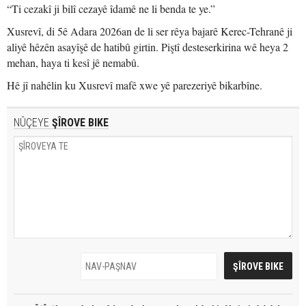
“Ti cezakî ji bilî cezayê îdamê ne li benda te ye.”
Xusrevî, di 5ê Adara 2026an de li ser rêya bajarê Kerec-Tehranê ji
aliyê hêzên asayîşê de hatibû girtin. Piştî desteserkirina wê heya 2
mehan, haya ti kesî jê nemabû.
Hê jî nahêlin ku Xusrevî mafê xwe yê parezeriyê bikarbîne.
NÛÇEYE
ŞÎROVE BIKE