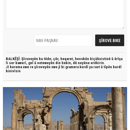
BALKÊŞÎ: Şîroveyên ku têde;
çêr, heqaret, hevokên biçûkxistinê û êrîşa
li ser bawerî, gel û neteweyên din hebin,
dê neyêne erêkirin.
JI kerema xwe re şîroveyên xwe jî bi
gramera kurdî
ya rast û
tîpên kurdî
binivîsin