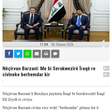
11:04
06 Tebaxe 2026
Nêçîrvan Barzanî: Me bi Serokwezîrê Îraqê re
A+
civîneke berhemdar kir
A-
.
Nêçîrvan Barzanî li Bexdaya paytexta Îraqê bi Serokwezîrê Îraqê
Elî Zeydî re civiya.
Nêçîrvan Barzanî civîna xwe wekî "berhemdar" pênase kir û