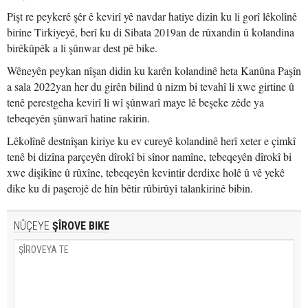
Pişt re peykerê şêr ê kevirî yê navdar hatiye dizîn ku li gorî lêkolînê
birine Tirkiyeyê, berî ku di Sibata 2019an de rûxandin û kolandina
birêkûpêk a li şûnwar dest pê bike.
Wêneyên peykan nîşan didin ku karên kolandinê heta Kanûna Paşîn
a sala 2022yan her du girên bilind û nizm bi tevahî li xwe girtine û
tenê perestgeha kevirî li wî şûnwarî maye lê beşeke zêde ya
tebeqeyên şûnwarî hatine rakirin.
Lêkolînê destnîşan kiriye ku ev cureyê kolandinê herî xeter e çimkî
tenê bi dizîna parçeyên dîrokî bi sînor namîne, tebeqeyên dîrokî bi
xwe dişikîne û rûxîne, tebeqeyên kevintir derdixe holê û vê yekê
dike ku di paşerojê de hîn bêtir rûbirûyî talankirinê bibin.
NÛÇEYE
ŞÎROVE BIKE