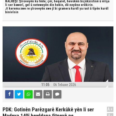
BALKÊŞÎ: Şîroveyên ku têde;
çêr, heqaret, hevokên biçûkxistinê û êrîşa
li ser bawerî, gel û neteweyên din hebin,
dê neyêne erêkirin.
JI kerema xwe re şîroveyên xwe jî bi
gramera kurdî
ya rast û
tîpên kurdî
binivîsin
11:05
06 Tebaxe 2026
PDK: Gotinên Parêzgarê Kerkûkê yên li ser
A+
Madeya 140î hewldana fitneyê ne
A-