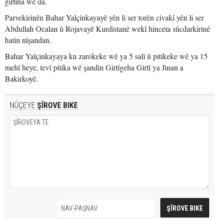
girtina wê da.
Parvekirinên Bahar Yalçinkayayê yên li ser torên civakî yên li ser
Abdullah Ocalan û Rojavayê Kurdistanê wekî hinceta sûcdarkirinê
hatin nîşandan.
Bahar Yalçinkayaya ku zarokeke wê ya 5 salî û pitikeke wê ya 15
mehî heye, tevî pitika wê şandin Girtîgeha Girtî ya Jinan a
Bakirkoyê.
NÛÇEYE
ŞÎROVE BIKE