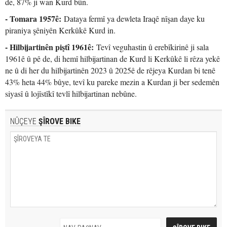
de, 87% ji wan Kurd bûn.
- Tomara 1957ê:
Dataya fermî ya dewleta Iraqê nîşan daye ku
piraniya şêniyên Kerkûkê Kurd in.
- Hilbijartinên piştî 1961ê:
Tevî veguhastin û erebîkirinê ji sala
1961ê û pê de, di hemî hilbijartinan de Kurd li Kerkûkê li rêza yekê
ne û di her du hilbijartinên 2023 û 2025ê de rêjeya Kurdan bi tenê
43% heta 44% bûye, tevî ku pareke mezin a Kurdan ji ber sedemên
siyasî û lojîstîkî tevlî hilbijartinan nebûne.
NÛÇEYE
ŞÎROVE BIKE