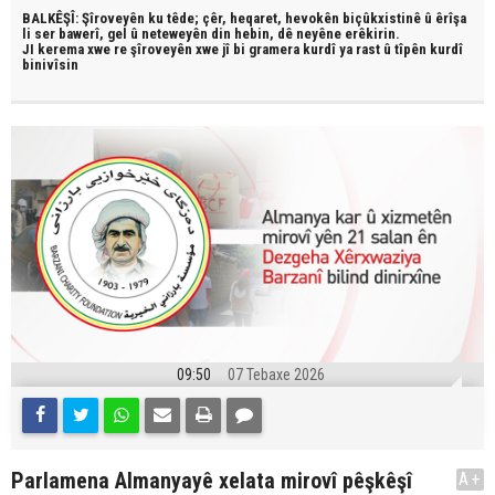
BALKÊŞÎ: Şîroveyên ku têde;
çêr, heqaret, hevokên biçûkxistinê û êrîşa
li ser bawerî, gel û neteweyên din hebin,
dê neyêne erêkirin.
JI kerema xwe re şîroveyên xwe jî bi
gramera kurdî
ya rast û
tîpên kurdî
binivîsin
09:50
07 Tebaxe 2026
Parlamena Almanyayê xelata mirovî pêşkêşî
A+