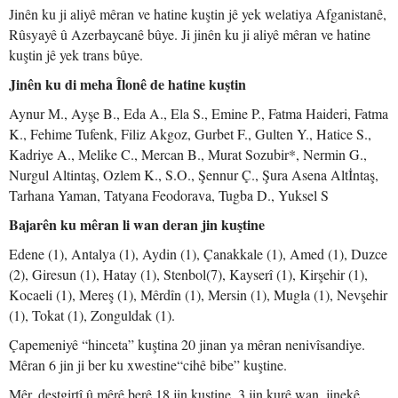
Jinên ku ji aliyê mêran ve hatine kuştin jê yek welatiya Afganistanê,
Rûsyayê û Azerbaycanê bûye. Ji jinên ku ji aliyê mêran ve hatine
kuştin jê yek trans bûye.
Jinên ku di meha Îlonê de hatine kuştin
Aynur M., Ayşe B., Eda A., Ela S., Emine P., Fatma Haideri, Fatma
K., Fehime Tufenk, Filiz Akgoz, Gurbet F., Gulten Y., Hatice S.,
Kadriye A., Melike C., Mercan B., Murat Sozubir*, Nermin G.,
Nurgul Altintaş, Ozlem K., S.O., Şennur Ç., Şura Asena Altİntaş,
Tarhana Yaman, Tatyana Feodorava, Tugba D., Yuksel S
Bajarên ku mêran li wan deran jin kuştine
Edene (1), Antalya (1), Aydin (1), Çanakkale (1), Amed (1), Duzce
(2), Giresun (1), Hatay (1), Stenbol(7), Kayserî (1), Kirşehir (1),
Kocaeli (1), Mereş (1), Mêrdîn (1), Mersin (1), Mugla (1), Nevşehir
(1), Tokat (1), Zonguldak (1).
Çapemeniyê “hinceta” kuştina 20 jinan ya mêran nenivîsandiye.
Mêran 6 jin ji ber ku xwestine“cihê bibe” kuştine.
Mêr, destgirtî û mêrê berê 18 jin kuştine. 3 jin kurê wan, jinekê