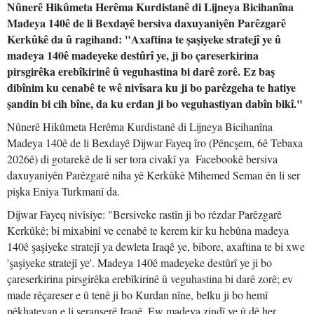
Nûnerê Hikûmeta Herêma Kurdistanê di Lijneya Bicihanîna
Madeya 140ê de li Bexdayê bersiva daxuyaniyên Parêzgarê
Kerkûkê da û ragihand: "Axaftina te şaşiyeke stratejî ye û
madeya 140ê madeyeke destûrî ye, ji bo çareserkirina
pirsgirêka erebîkirinê û veguhastina bi darê zorê. Ez baş
dibînim ku cenabê te wê nivîsara ku ji bo parêzgeha te hatiye
şandin bi cih bîne, da ku erdan ji bo veguhastiyan dabîn bikî."
Nûnerê Hikûmeta Herêma Kurdistanê di Lijneya Bicihanîna
Madeya 140ê de li Bexdayê Dijwar Fayeq îro (Pêncşem, 6ê Tebaxa
2026ê) di gotarekê de li ser tora civakî ya Facebookê bersiva
daxuyaniyên Parêzgarê niha yê Kerkûkê Mihemed Seman ên li ser
pişka Eniya Turkmanî da.
Dijwar Fayeq nivîsiye: "Bersiveke rastîn ji bo rêzdar Parêzgarê
Kerkûkê; bi mixabinî ve cenabê te kerem kir ku hebûna madeya
140ê şaşiyeke stratejî ya dewleta Iraqê ye, bibore, axaftina te bi xwe
'şaşiyeke stratejî ye'. Madeya 140ê madeyeke destûrî ye ji bo
çareserkirina pirsgirêka erebîkirinê û veguhastina bi darê zorê; ev
made rêçareser e û tenê ji bo Kurdan nîne, belku ji bo hemî
pêkhateyan e li seranserê Iraqê. Ew madeya zindî ye û dê her