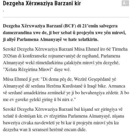
Dezgeha Xêrxwaziya Barzanî kir
A-
.
Dezgeha Xêrxwaziya Barzanî (BCF) di 21’emîn salvegera
damezrandina xwe de, ji ber xebat û projeyên xwe yên mirovî,
ji aliyê Parlamena Almanyayê ve hate xelatkirin.
Serokê Dezgeha Xêrxwaziya Barzanî Mûsa Ehmed îro 6ê Tîrmeha
2026an di konferanseke rojnamevaniyê de ragihand, Parlamena
Almanyayê wekî rûmetdarkirina çalakiyên mirovî yên dezgehê,
"Xelata Rêzgirtina Mirovî" daye wê.
Mûsa Ehmed jî got: "Di dema pêş de, Wezîrê Geşepêdanê yê
Almanyayê dê serdana Herêma Kurdistanê û Iraqê bike. Armanca
vê serdanê amadekirina zemînekê ye ji bo hevahengiya zêdetir. Ji bo
me ev gaveke gelekî giring û bi nirx e."
Serokê Dezgeha Xêrxwaziya Barzanî bal kişand ser giringiya vê
xelatê û destnîşan kir, ev rêzgirtina Parlamena Almanyayê, nîşana
baweriya civaka navdewletî ye bi kar û projeyên mirovî yên ku
dezgeha wan li seranserî herêmê encam dide.