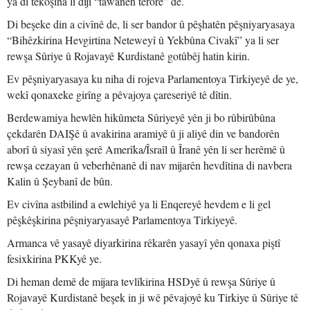
ya di têkoşîna li dijî “tawanên terorê” de.
Di beşeke din a civînê de, li ser bandor û pêşhatên pêşniyaryasaya
“Bihêzkirina Hevgirtina Neteweyî û Yekbûna Civakî” ya li ser
rewşa Sûriye û Rojavayê Kurdistanê gotûbêj hatin kirin.
Ev pêşniyaryasaya ku niha di rojeva Parlamentoya Tirkiyeyê de ye,
wekî qonaxeke girîng a pêvajoya çareseriyê tê dîtin.
Berdewamiya hewlên hikûmeta Sûriyeyê yên ji bo rûbirûbûna
çekdarên DAIŞê û avakirina aramiyê û ji aliyê din ve bandorên
aborî û siyasî yên şerê Amerîka/Îsraîl û Îranê yên li ser herêmê û
rewşa cezayan û veberhênanê di nav mijarên hevdîtina di navbera
Kalin û Şeybanî de bûn.
Ev civîna astbilind a ewlehiyê ya li Enqereyê hevdem e li gel
pêşkêşkirina pêşniyaryasayê Parlamentoya Tirkiyeyê.
Armanca vê yasayê diyarkirina rêkarên yasayî yên qonaxa piştî
fesixkirina PKKyê ye.
Di heman demê de mijara tevlîkirina HSDyê û rewşa Sûriye û
Rojavayê Kurdistanê beşek in ji wê pêvajoyê ku Tirkiye û Sûriye tê