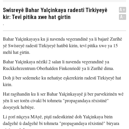
Swîsreyê Bahar Yalçinkaya radestî Tirkiyeyê
A+
kir: Tevî pitika xwe hat girtin
A-
.
Bahar Yalçinkayaya ku ji navenda vegerandinê ya li bajarê Zurîhê
yê Swîsreyê radestî Tirkiyeyê hatibû kirin, tevî pitika xwe ya 15
mehî hat girtin.
Bahar Yalçinkaya nêzîkî 2 salan li navenda vegerandinê ya
Ruckkehrzentrum Oberhalden Finkenriedê ya li Zurîhê dima.
Doh ji ber sedemeke ku nehatiye eşkerekirin radestî Tirkiyeyê hat
kirin.
Hat ragihandin ku li ser Bahar Yalçinkayayê ji ber parvekirinên wê
yên li ser torên civakî bi tohmeta "propagandaya rêxistinê"
dosyeyek hebûye.
Li gorî nûçeya MAyê, piştî radestkirinê doh Yalçinkaya birin
dadgehê û dadgehê bi tohmeta "propagandaya rêxistinê" biryara