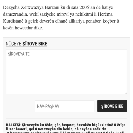
Dezgeha Xêrxwaziya Barzanî ku di sala 2005’an de hatiye
damezrandin, wekî saziyeke mirovî ya nehikûmî li Herêma
Kurdistanê û gelek deverên cîhanê alîkariya penaber, koçber û
kesên hewcedar dike.
NÛÇEYE
ŞÎROVE BIKE
BALKÊŞÎ: Şîroveyên ku têde;
çêr, heqaret, hevokên biçûkxistinê û êrîşa
li ser bawerî, gel û neteweyên din hebin,
dê neyêne erêkirin.