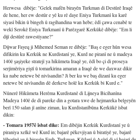
Herwesa dibêje: "Gelek mafên birayên Turkman di Destûrê Iraqê
de hene, her ew destûr e yê ku rê daye Eniya Turkmanî ku karê
siyasî bikin û bingeh û ragihandina wan hebe; êdî çawa cenabê te
wekî Serokê Eniya Turkmanî û Parêzgarê Kerkûkê dibêje: "Em li
dijî destûrê rawestiyane?"
Dijwar Fayeq ji Mihemed Seman re dibêje: "Baş e eger hûn wesa
difikirin ku Kerkûk ne Kurdistanî ye, Kurd ne piranî ne û madeya
140ê şaşiyeke stratejî ya hikûmeta Iraqê ye, êdî bo çi di proseya
serjimêriya giştî û tomarkirina amaran a Iraqê de we daxwaz dikir
ku nabe netewe bê nivîsandin? Ji ber ku we baş dizanî ku eger
netewe bê nivîsandin dê derkeve holê ku Kerkûk bi Kurd e."
Nûnerê Hikûmeta Herêma Kurdistanê di Lijneya Bicihanîna
Madeya 140ê de di pareke din a gotara xwe de hejmareka belgeyên
berî 150 salan jî anîne ziman, ku Kurdistanîbûna Kerkûkê îsbat
dikin:
- Tomara 1957ê îsbat dike:
Em dibêjin Kerkûk Kurdistanî ye û
piraniya xelkê wê Kurd in; bajarê pêkevjiyan û biratiyê ye, bajarê
lêborînê ye û birayên Ereb, Turkman, Kildanî û Aşûrî di vî bajarî de