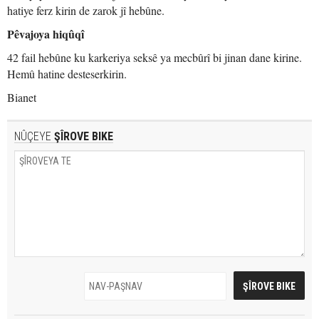
hatiye ferz kirin de zarok jî hebûne.
Pêvajoya hiqûqî
42 fail hebûne ku karkeriya seksê ya mecbûrî bi jinan dane kirine.
Hemû hatine desteserkirin.
Bianet
NÛÇEYE
ŞÎROVE BIKE