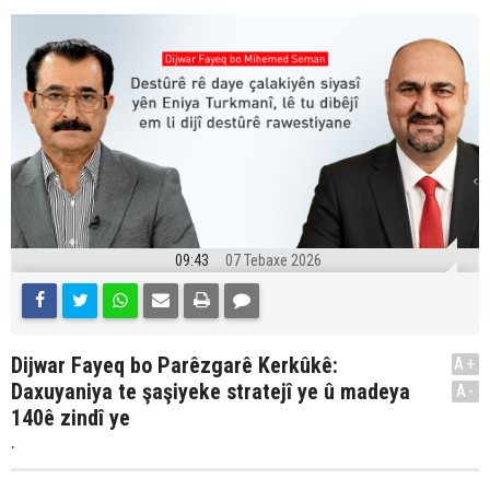
09:43
07 Tebaxe 2026
Dijwar Fayeq bo Parêzgarê Kerkûkê:
A+
Daxuyaniya te şaşiyeke stratejî ye û madeya
A-
140ê zindî ye
.