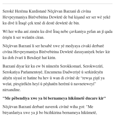
Serokê Herêma Kurdistanê Nêçîrvan Barzanî di civîna
Hevpeymaniya Birêvebirina Dewletê de bal kişand ser ser wê yekê
ku divê li Îraqê çek tenê di destê dewletê de bin.
Wî her wiha anî zimên ku divê Îraq nebe çavkaniya gefan an jî qada
êrişên li ser welatên cîran.
Nêçîrvan Barzanî li ser hesabê xwe yê medyaya civakî derbarê
civîna Hevpeymaniya Birêvebirina Dewletê daxuyaniyek belav kir
ku doh êvarî li Bexdayê hat kirin.
Barzanî diyar kir ku ew bi nûnerên Serokkomarî, Serokwezîrî,
Serokatiya Parlamentoyê, Encumena Dadweriyê û serkirdeyên
aliyên siyasî re hatine ba hev û wan di civînê de “rewşa giştî ya
welat, pirsgirêkên heyî û pêşhatên herêmî û navneteweyî”
nirxandine.
"Me pêbendiya xwe ya bi bernameya hikûmetê ducare kir"
Nêçîrvan Barzanî derbarê naverok civînê wiha got: "Me
biryardariya xwe ya ji bo bicihkirina bernameya hikûmetê,