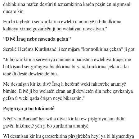
dabînkirina mafên destûrî û temamkirina karên pêşîn ên niştimanî
ducare kir.
Em bi taybetî li ser xurtkirina ewlehî û aramiyê û bilindkirina
kalîteya xizmetguzariyên ji bo welatiyan rawestiyan."
"Divê Îraq nebe navenda gefan"
Serokê Herêma Kurdistanê li ser mijara "kontrolkirina çekan" jî got:
"Ji bo xurtkirina serweriya qanûnê û parastina ewlehiya Îraqê, me
bal kişand ser girîngiya bicihkirina biryara komkirina çekan a ku
tenê di destê dewletê de bin.
Me destnîşan kir ku divê Îraq li herêmê wekî faktoreke aramiyê
bimîne. Divê ji bo welatên cîran an jî dewletên din nebe çavkaniya
gefan û wekî qada êrişan neyê bikaranîn."
Piştgiriya ji bo hikûmetê
Nêçîrvan Barzanî her wiha diyar kir ku ew piştgiriya tam didin
gavên hikûmetê yên ji bo xurtkirina aramiyê.
Wî destnîşan kir ku çareserkirina pirsgirêkên heyî ya bi hişmendiya