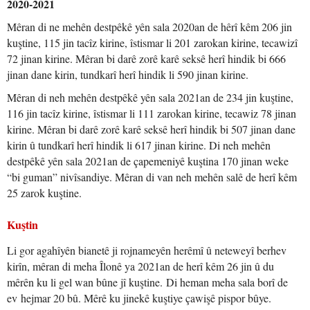
2020-2021
Mêran di ne mehên destpêkê yên sala 2020an de hêrî kêm 206 jin
kuştine, 115 jin tacîz kirine, îstismar li 201 zarokan kirine, tecawizî
72 jinan kirine. Mêran bi darê zorê karê seksê herî hindik bi 666
jinan dane kirin, tundkarî herî hindik li 590 jinan kirine.
Mêran di neh mehên destpêkê yên sala 2021an de 234 jin kuştine,
116 jin tacîz kirine, îstismar li 111 zarokan kirine, tecawiz 78 jinan
kirine. Mêran bi darê zorê karê seksê herî hindik bi 507 jinan dane
kirin û tundkarî herî hindik li 617 jinan kirine. Di neh mehên
destpêkê yên sala 2021an de çapemeniyê kuştina 170 jinan weke
“bi guman” nivîsandiye. Mêran di van neh mehên salê de herî kêm
25 zarok kuştine.
Kuştin
Li gor agahîyên bianetê ji rojnameyên herêmî û neteweyî berhev
kirîn, mêran di meha Îlonê ya 2021an de herî kêm 26 jin û du
mêrên ku li gel wan bûne jî kuştine. Di heman meha sala borî de
ev hejmar 20 bû. Mêrê ku jinekê kuştiye çawişê pispor bûye.