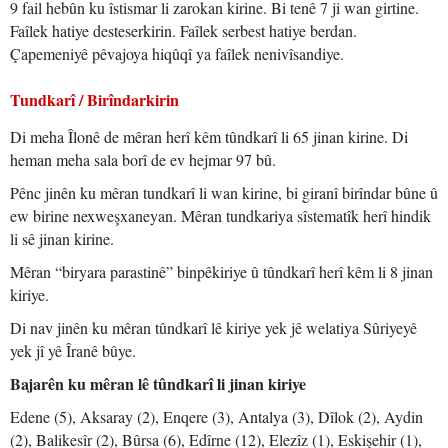
9 fail hebûn ku îstismar li zarokan kirine. Bi tenê 7 ji wan girtine.
Faîlek hatiye desteserkirin. Faîlek serbest hatiye berdan.
Çapemeniyê pêvajoya hiqûqî ya faîlek nenivîsandiye.
Tundkarî / Birîndarkirin
Di meha Îlonê de mêran herî kêm tûndkarî li 65 jinan kirine. Di
heman meha sala borî de ev hejmar 97 bû.
Pênc jinên ku mêran tundkarî li wan kirine, bi giranî birîndar bûne û
ew birine nexweşxaneyan. Mêran tundkariya sîstematîk herî hindik
li sê jinan kirine.
Mêran “biryara parastinê” binpêkiriye û tûndkarî herî kêm li 8 jinan
kiriye.
Di nav jinên ku mêran tûndkarî lê kiriye yek jê welatiya Sûriyeyê
yek jî yê Îranê bûye.
Bajarên ku mêran lê tûndkarî li jinan kiriye
Edene (5), Aksaray (2), Enqere (3), Antalya (3), Dîlok (2), Aydin
(2), Balikesîr (2), Bûrsa (6), Edîrne (12), Elezîz (1), Eskişehir (1),