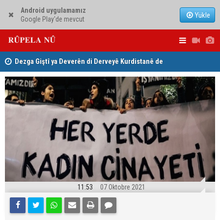
Android uygulamamız
Yükle
Google Play'de mevcut
ha
Dezga Giştî ya Deverên di Derveyê Kurdistanê de
Nêçîrvan Ba
gotinên parêzgere Kerkûkê Muhammed Saman red kir
11:53
07 Oktobre 2021