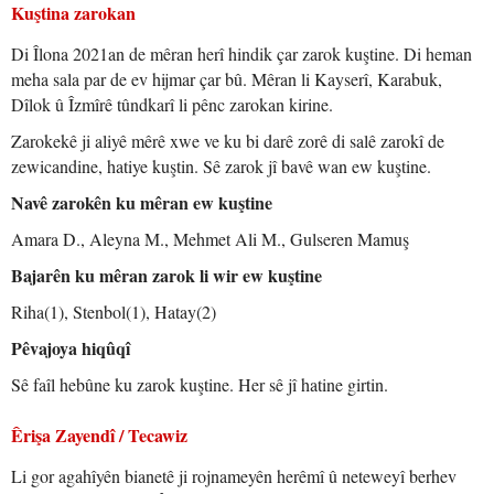
Kuştina zarokan
Di Îlona 2021an de mêran herî hindik çar zarok kuştine. Di heman
meha sala par de ev hijmar çar bû. Mêran li Kayserî, Karabuk,
Dîlok û Îzmîrê tûndkarî li pênc zarokan kirine.
Zarokekê ji aliyê mêrê xwe ve ku bi darê zorê di salê zarokî de
zewicandine, hatiye kuştin. Sê zarok jî bavê wan ew kuştine.
Navê zarokên ku mêran ew kuştine
Amara D., Aleyna M., Mehmet Ali M., Gulseren Mamuş
Bajarên ku mêran zarok li wir ew kuştine
Riha(1), Stenbol(1), Hatay(2)
Pêvajoya hiqûqî
Sê faîl hebûne ku zarok kuştine. Her sê jî hatine girtin.
Êrişa Zayendî / Tecawiz
Li gor agahîyên bianetê ji rojnameyên herêmî û neteweyî berhev