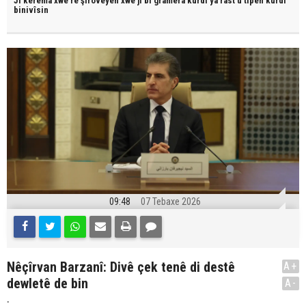
JI kerema xwe re şîroveyên xwe jî bi
gramera kurdî
ya rast û
tîpên kurdî
binivîsin
09:48
07 Tebaxe 2026
Nêçîrvan Barzanî: Divê çek tenê di destê
A+
dewletê de bin
A-
.