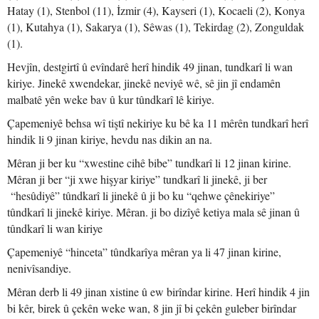
Hatay (1), Stenbol (11), İzmir (4), Kayseri (1), Kocaeli (2), Konya
(1), Kutahya (1), Sakarya (1), Sêwas (1), Tekirdag (2), Zonguldak
(1).
Hevjîn, destgirtî û evîndarê herî hindik 49 jinan, tundkarî li wan
kiriye. Jinekê xwendekar, jinekê neviyê wê, sê jin jî endamên
malbatê yên weke bav û kur tûndkarî lê kiriye.
Çapemeniyê behsa wî tiştî nekiriye ku bê ka 11 mêrên tundkarî herî
hindik li 9 jinan kiriye, hevdu nas dikin an na.
Mêran ji ber ku “xwestine cihê bibe” tundkarî li 12 jinan kirine.
Mêran ji ber “ji xwe hişyar kiriye” tundkarî li jinekê, ji ber
“hesûdiyê” tûndkarî li jinekê û ji bo ku “qehwe çênekiriye”
tûndkarî li jinekê kiriye. Mêran. ji bo dizîyê ketiya mala sê jinan û
tûndkarî li wan kiriye
Çapemeniyê “hinceta” tûndkarîya mêran ya li 47 jinan kirine,
nenivîsandiye.
Mêran derb li 49 jinan xistine û ew birîndar kirine. Herî hindik 4 jin
bi kêr, birek û çekên weke wan, 8 jin jî bi çekên guleber birîndar