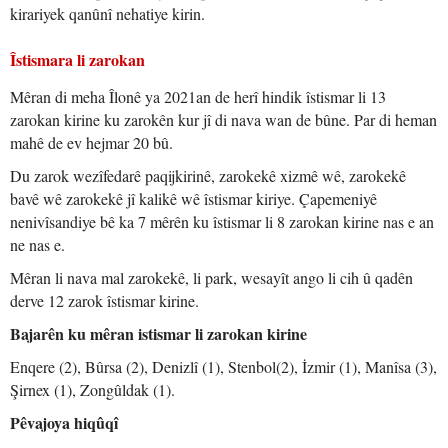
kirariyek qanûnî nehatiye kirin.
Îstismara li zarokan
Mêran di meha Îlonê ya 2021an de herî hindik îstismar li 13
zarokan kirine ku zarokên kur jî di nava wan de bûne. Par di heman
mahê de ev hejmar 20 bû.
Du zarok wezîfedarê paqijkirinê, zarokekê xizmê wê, zarokekê
bavê wê zarokekê jî kalikê wê îstismar kiriye. Çapemeniyê
nenivîsandiye bê ka 7 mêrên ku îstismar li 8 zarokan kirine nas e an
ne nas e.
Mêran li nava mal zarokekê, li park, wesayît ango li cih û qadên
derve 12 zarok îstismar kirine.
Bajarên ku mêran istismar li zarokan kirine
Enqere (2), Bûrsa (2), Denizlî (1), Stenbol(2), İzmir (1), Manîsa (3),
Şirnex (1), Zongûldak (1).
Pêvajoya hiqûqî