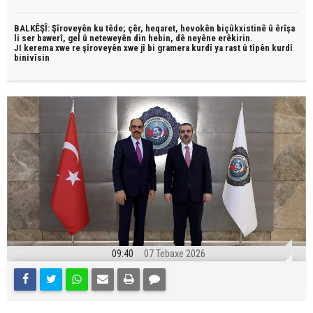
BALKÊŞÎ: Şîroveyên ku têde;
çêr, heqaret, hevokên biçûkxistinê û êrîşa
li ser bawerî, gel û neteweyên din hebin,
dê neyêne erêkirin.
JI kerema xwe re şîroveyên xwe jî bi
gramera kurdî
ya rast û
tîpên kurdî
binivîsin
09:40
07 Tebaxe 2026