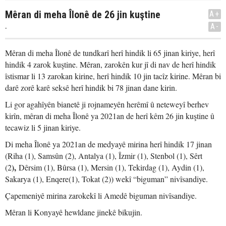
Mêran di meha Îlonê de 26 jin kuştine
A+
.
A-
Mêran di meha Îlonê de tundkarî herî hindik li 65 jinan kiriye, herî
hindik 4 zarok kuştine. Mêran, zarokên kur jî di nav de herî hindik
îstismar li 13 zarokan kirine, herî hindik 10 jin tacîz kirine. Mêran bi
darê zorê karê seksê herî hindik bi 78 jinan dane kirin.
Li gor agahîyên bianetê ji rojnameyên herêmî û neteweyî berhev
kirîn, mêran di meha Îlonê ya 2021an de herî kêm 26 jin kuştine û
tecawiz li 5 jinan kiriye.
Di meha Îlonê ya 2021an de medyayê mirina herî hindik 17 jinan
(Riha (1), Samsûn (2), Antalya (1), Îzmir (1), Stenbol (1), Sêrt
),
(2
Dêrsim (1), Bûrsa (1), Mersin (1), Tekirdag (1), Aydin (1),
Sakarya (1), Enqere(1), Tokat (2)) wekî “biguman” nivîsandiye.
Çapemeniyê mirina zarokekî li Amedê biguman nivîsandiye.
Mêran li Konyayê hewldane jinekê bikujin.