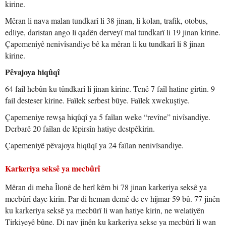
kirine.
Mêran li nava malan tundkarî li 38 jinan, li kolan, trafik, otobus,
edliye, daristan ango li qadên derveyî mal tundkarî li 19 jinan kirine.
Çapemeniyê nenivîsandiye bê ka mêran li ku tundkarî li 8 jinan
kirine.
Pêvajoya hiqûqî
64 fail hebûn ku tûndkarî li jinan kirine. Tenê 7 faîl hatine girtin. 9
fail desteser kirine. Faîlek serbest bûye. Faîlek xwekuştiye.
Çapemeniye rewşa hiqûqî ya 5 faîlan weke “revîne” nivîsandiye.
Derbarê 20 faîlan de lêpirsîn hatiye destpêkirin.
Çapemeniyê pêvajoya hiqûqî ya 24 faîlan nenivîsandiye.
Karkeriya seksê ya mecbûrî
Mêran di meha Îlonê de herî kêm bi 78 jinan karkeriya seksê ya
mecbûrî daye kirin. Par di heman demê de ev hijmar 59 bû. 77 jinên
ku karkeriya seksê ya mecbûrî li wan hatiye kirin, ne welatiyên
Tirkiyeyê bûne. Di nav jinên ku karkeriya sekse ya mecbûrî li wan