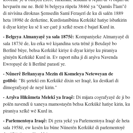
hevparên me ne. Belê bi belgeya rûpela 3846ê ya "Qamûs Î'lam"ê
di nivîsîna dîroknas Şemsedîn Samî Feraşerî de ku di salên 1889
heta 1898ê de derketine, Kurdistanîbûna Kerkûkê hatiye îsbatkirin
û diyar kiriye ku sê li ser çarê ji xelkê resen ê bajarî Kurd in.
- Belgeya Almanyayê ya sala 1875ê:
Kompaniyeke Almanyayê di
sala 1873ê de, ku erka wê kişandina xeta trênê ji Bexdayê bo
Berlînê bûye, behsa Kerkûkê kiriye û diyar kiriye ku piraniya
şêniyên Kerkûkê Kurd in. Ev raport niha jî di arşîva Navenda
Ewropayê de li Berlînê parastî ye.
- Nûnerê Brîtanyaya Mezin di Komeleya Neteweyan de
gotibû:
"Bi şertekî em Kerkûkê dixin ser Iraqê, ku destkarî di
dîmografyayê de neyê kirin."
- Arşîva Hikûmeta Melekî ya Iraqê:
Di mijara cografyayê de ji bo
polên navendî û xaneya mamostayên behsa Kerkûkê hatiye kirin, ku
piraniya xelkê wê Kurd in.
- Parlementoya Iraqê:
Di gera yekê ya Parlementoya Iraqê de heta
sala 1958ê, ew kesên ku bûne Nûnerên Kerkûkê di parlementoyê