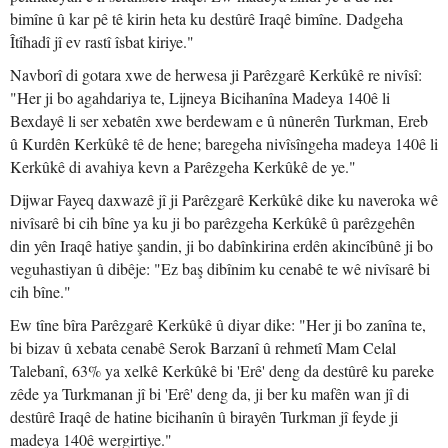
bimîne û kar pê tê kirin heta ku destûrê Iraqê bimîne. Dadgeha
Îtîhadî jî ev rastî îsbat kiriye."
Navborî di gotara xwe de herwesa ji Parêzgarê Kerkûkê re nivîsî:
"Her ji bo agahdariya te, Lijneya Bicihanîna Madeya 140ê li
Bexdayê li ser xebatên xwe berdewam e û nûnerên Turkman, Ereb
û Kurdên Kerkûkê tê de hene; baregeha nivîsîngeha madeya 140ê li
Kerkûkê di avahiya kevn a Parêzgeha Kerkûkê de ye."
Dijwar Fayeq daxwazê jî ji Parêzgarê Kerkûkê dike ku naveroka wê
nivîsarê bi cih bîne ya ku ji bo parêzgeha Kerkûkê û parêzgehên
din yên Iraqê hatiye şandin, ji bo dabînkirina erdên akincîbûnê ji bo
veguhastiyan û dibêje: "Ez baş dibînim ku cenabê te wê nivîsarê bi
cih bîne."
Ew tîne bîra Parêzgarê Kerkûkê û diyar dike: "Her ji bo zanîna te,
bi bizav û xebata cenabê Serok Barzanî û rehmetî Mam Celal
Talebanî, 63% ya xelkê Kerkûkê bi 'Erê' deng da destûrê ku pareke
zêde ya Turkmanan jî bi 'Erê' deng da, ji ber ku mafên wan jî di
destûrê Iraqê de hatine bicihanîn û birayên Turkman jî feyde ji
madeya 140ê wergirtiye."