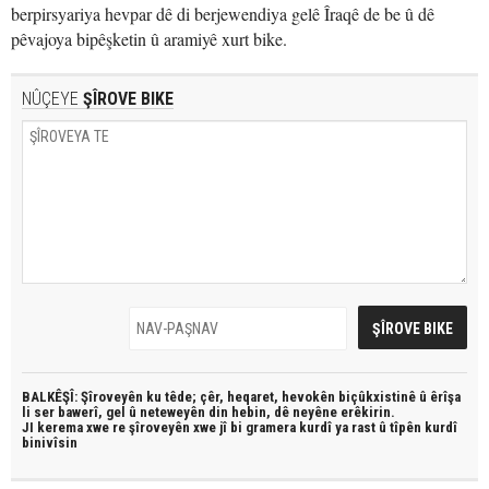
berpirsyariya hevpar dê di berjewendiya gelê Îraqê de be û dê
pêvajoya bipêşketin û aramiyê xurt bike.
NÛÇEYE
ŞÎROVE BIKE
BALKÊŞÎ: Şîroveyên ku têde;
çêr, heqaret, hevokên biçûkxistinê û êrîşa
li ser bawerî, gel û neteweyên din hebin,
dê neyêne erêkirin.
JI kerema xwe re şîroveyên xwe jî bi
gramera kurdî
ya rast û
tîpên kurdî
binivîsin