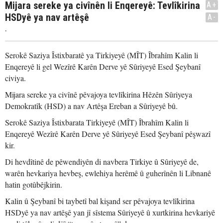
Mijara sereke ya civînên li Enqereyê: Tevlîkirina
A+
HSDyê ya nav artêşê
A-
.
Serokê Saziya Îstixbaratê ya Tirkiyeyê (MÎT) Îbrahîm Kalin li
Enqereyê li gel Wezîrê Karên Derve yê Sûriyeyê Esed Şeybanî
civiya.
Mijara sereke ya civînê pêvajoya tevlîkirina Hêzên Sûriyeya
Demokratîk (HSD) a nav Artêşa Ereban a Sûriyeyê bû.
Serokê Saziya Îstixbarata Tirkiyeyê (MÎT) Îbrahîm Kalin li
Enqereyê Wezîrê Karên Derve yê Sûriyeyê Esed Şeybanî pêşwazî
kir.
Di hevdîtinê de pêwendiyên di navbera Tirkiye û Sûriyeyê de,
warên hevkariya hevbeş, ewlehiya herêmê û guherînên li Libnanê
hatin gotûbêjkirin.
Kalin û Şeybanî bi taybetî bal kişand ser pêvajoya tevlîkirina
HSDyê ya nav artêşê yan jî sîstema Sûriyeyê û xurtkirina hevkariyê