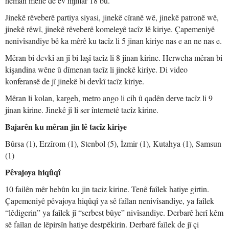
heman mehê de ev hijmar 18 bû.
Jinekê rêveberê partiya siyasi, jinekê cîranê wê, jinekê patronê wê,
jinekê rêwî, jinekê rêveberê komeleyê tacîz lê kiriye. Çapemeniyê
nenivîsandiye bê ka mêrê ku tacîz li 5 jinan kiriye nas e an ne nas e.
Mêran bi devkî an jî bi laşî tacîz li 8 jinan kirine. Herweha mêran bi
kişandina wêne û dîmenan tacîz li jinekê kiriye. Di video
konferansê de jî jinekê bi devkî tacîz kiriye.
Mêran li kolan, kargeh, metro ango li cih û qadên derve tacîz li 9
jinan kirine. Jinekê jî li ser înternetê tacîz kirine.
Bajarên ku mêran jin lê tacîz kiriye
Bûrsa (1), Erzîrom (1), Stenbol (5), İzmir (1), Kutahya (1), Samsun
(1)
Pêvajoya hiqûqî
10 failên mêr hebûn ku jin taciz kirine. Tenê faîlek hatiye girtin.
Çapemeniyê pêvajoya hiqûqî ya sê faîlan nenivîsandiye, ya faîlek
“lêdigerin” ya faîlek jî “serbest bûye” nivîsandiye. Derbarê herî kêm
sê faîlan de lêpirsîn hatiye destpêkirin. Derbarê faîlek de jî çi