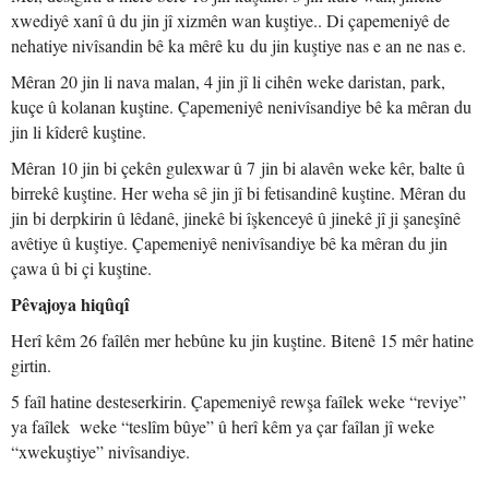
xwediyê xanî û du jin jî xizmên wan kuştiye.. Di çapemeniyê de
nehatiye nivîsandin bê ka mêrê ku du jin kuştiye nas e an ne nas e.
Mêran 20 jin li nava malan, 4 jin jî li cihên weke daristan, park,
kuçe û kolanan kuştine. Çapemeniyê nenivîsandiye bê ka mêran du
jin li kîderê kuştine.
Mêran 10 jin bi çekên gulexwar û 7 jin bi alavên weke kêr, balte û
birrekê kuştine. Her weha sê jin jî bi fetisandinê kuştine. Mêran du
jin bi derpkirin û lêdanê, jinekê bi îşkenceyê û jinekê jî ji şaneşînê
avêtiye û kuştiye. Çapemeniyê nenivîsandiye bê ka mêran du jin
çawa û bi çi kuştine.
Pêvajoya hiqûqî
Herî kêm 26 faîlên mer hebûne ku jin kuştine. Bitenê 15 mêr hatine
girtin.
5 faîl hatine desteserkirin. Çapemeniyê rewşa faîlek weke “reviye”
ya faîlek weke “teslîm bûye” û herî kêm ya çar faîlan jî weke
“xwekuştiye” nivîsandiye.