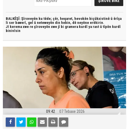
BALKÊŞÎ: Şîroveyên ku têde;
çêr, heqaret, hevokên biçûkxistinê û êrîşa
li ser bawerî, gel û neteweyên din hebin,
dê neyêne erêkirin.
JI kerema xwe re şîroveyên xwe jî bi
gramera kurdî
ya rast û
tîpên kurdî
binivîsin
09:42
07 Tebaxe 2026