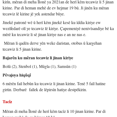
kirîn, mêran di meha Îlonê ya 2021an de herî kêm tecawiz li 5 jinan
kirine. Par di heman mehê de ev hejmar 19 bû. Ji jinên ku mêran
tecawiz lê kirine jê yek astendar bûye.
Jinekê patronê wê û herî kêm jinekê kesê ku îddia kiriye ew
wezîfedarê olî ye tecawiz lê kiriye. Çapemeniyê nenivîsandiye bê ka
mêrê ku tecawiz li sê jinan kiriye nas e an ne nas e.
Mêran li qadên derve yên weke daristan, otobus û kargehan
tecawiz li 5 jinan kirine.
Bajarên ku mêran tecawiz li jinan kiriye
Bolû (2), Stenbol (1), Mûgla (1), Samsûn (1)
Pêvajoya hiqûqî
6 mêrên fail hebûn ku tecawiz li jinan kirine. Tenê 5 faîl hatine
girtin. Derbarê faîlek de lêpirsîn hatiye destpêkirin.
Tacîz
Mêran di meha Îlonê de herî kêm tacîz li 10 jinan kirine. Par di