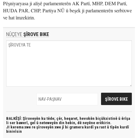
Pêşniyaryasa ji aliyê parlamenterên AK Partî, MHP, DEM Partî,
HUDA PAR, CHP, Partiya NÛ û beşek ji parlamenterên serbixwe
ve hat îmzekirin.
NÛÇEYE
ŞÎROVE BIKE
BALKÊŞÎ: Şîroveyên ku têde;
çêr, heqaret, hevokên biçûkxistinê û êrîşa
li ser bawerî, gel û neteweyên din hebin,
dê neyêne erêkirin.
JI kerema xwe re şîroveyên xwe jî bi
gramera kurdî
ya rast û
tîpên kurdî
binivîsin