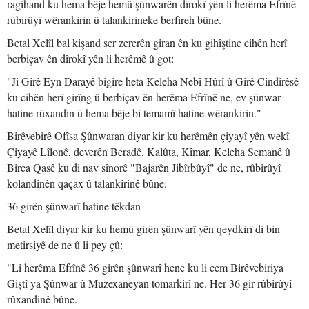
ragihand ku hema bêje hemû şûnwarên dîrokî yên li herêma Efrînê
rûbirûyî wêrankirin û talankirineke berfireh bûne.
Betal Xelîl bal kişand ser zererên giran ên ku gihîştine cihên herî
berbiçav ên dîrokî yên li herêmê û got:
"Ji Girê Eyn Darayê bigire heta Keleha Nebî Hûrî û Girê Cindirêsê
ku cihên herî girîng û berbiçav ên herêma Efrînê ne, ev şûnwar
hatine rûxandin û hema bêje bi temamî hatine wêrankirin."
Birêvebirê Ofîsa Şûnwaran diyar kir ku herêmên çiyayî yên wekî
Çiyayê Lîlonê, deverên Beradê, Kalûta, Kîmar, Keleha Semanê û
Birca Qasê ku di nav sînorê "Bajarên Jibîrbûyî" de ne, rûbirûyî
kolandinên qaçax û talankirinê bûne.
36 girên şûnwarî hatine têkdan
Betal Xelîl diyar kir ku hemû girên şûnwarî yên qeydkirî di bin
metirsiyê de ne û li pey çû:
"Li herêma Efrînê 36 girên şûnwarî hene ku li cem Birêvebiriya
Giştî ya Şûnwar û Muzexaneyan tomarkirî ne. Her 36 gir rûbirûyî
rûxandinê bûne.