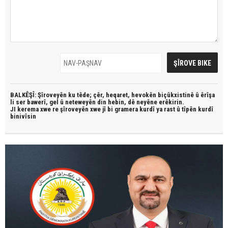
BALKÊŞÎ: Şîroveyên ku têde;
çêr, heqaret, hevokên biçûkxistinê û êrîşa
li ser bawerî, gel û neteweyên din hebin,
dê neyêne erêkirin.
JI kerema xwe re şîroveyên xwe jî bi
gramera kurdî
ya rast û
tîpên kurdî
binivîsin