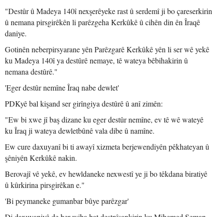
"Destûr û Madeya 140î nexşerêyeke rast û serdemî ji bo çareserkirin
û nemana pirsgirêkên li parêzgeha Kerkûkê û cihên din ên Îraqê
daniye.
Gotinên neberpirsyarane yên Parêzgarê Kerkûkê yên li ser wê yekê
ku Madeya 140î ya destûrê nemaye, tê wateya bêbihakirin û
nemana destûrê."
'Eger destûr nemîne Îraq nabe dewlet'
PDKyê bal kişand ser girîngiya destûrê û anî zimên:
"Ew bi xwe jî baş dizane ku eger destûr nemîne, ev tê wê wateyê
ku Îraq ji wateya dewletbûnê vala dibe û namîne.
Ew cure daxuyanî bi ti awayî xizmeta berjewendiyên pêkhateyan û
şêniyên Kerkûkê nakin.
Berovajî vê yekê, ev hewldaneke nexwestî ye ji bo têkdana biratiyê
û kûrkirina pirsgirêkan e."
'Bi peymaneke gumanbar bûye parêzgar'
Di daxuyaniyê de her wiha hat destnîşankirin ku Mihemed Seman