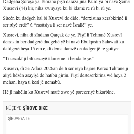
Dadgeha Şoreşê ya Tehranê piştî daraza jina Kurd ya bi navê Şemsî
Xusrevî (44) kir, niha xwuyaye ku bi îdamê re rû bi rû ye.
Sûcên ku dadgeh bal bi Xusrevî de dide; “derxistina xerabkirinê li
ser rûyê erdê” û “casûsiya li ser navê Îsraîlê” ye.
Xusrevî, niha di zîndana Qarçak de ye. Piştî li Tehranê Xusrevî
derxistin ber dadgerê dadgehê yê bi navê Ebulqasim Salawati ku
dafdgerê beşa 15.em e, di dema darazê de dadger jê re gotiye:
“Ti cezakî ji bilî cezayê îdamê ne li benda te ye.”
Xusrevî, di 5ê Adara 2026an de li ser rêya bajarê Kerec-Tehranê ji
aliyê hêzên asayîşê de hatibû girtin. Piştî desteserkirina wê heya 2
mehan, haya ti kesî jê nemabû.
Hê jî nahêlin ku Xusrevî mafê xwe yê parezeriyê bikarbîne.
NÛÇEYE
ŞÎROVE BIKE