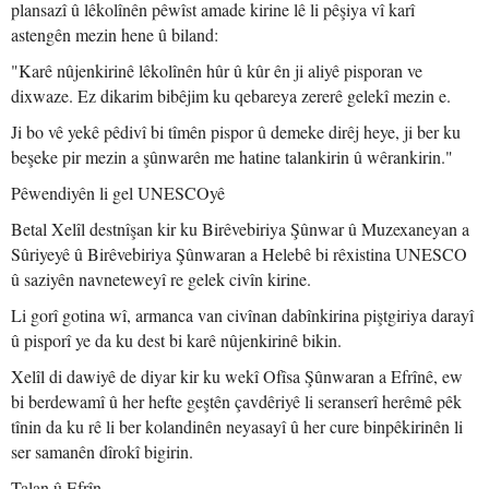
plansazî û lêkolînên pêwîst amade kirine lê li pêşiya vî karî
astengên mezin hene û biland:
"Karê nûjenkirinê lêkolînên hûr û kûr ên ji aliyê pisporan ve
dixwaze. Ez dikarim bibêjim ku qebareya zererê gelekî mezin e.
Ji bo vê yekê pêdivî bi tîmên pispor û demeke dirêj heye, ji ber ku
beşeke pir mezin a şûnwarên me hatine talankirin û wêrankirin."
Pêwendiyên li gel UNESCOyê
Betal Xelîl destnîşan kir ku Birêvebiriya Şûnwar û Muzexaneyan a
Sûriyeyê û Birêvebiriya Şûnwaran a Helebê bi rêxistina UNESCO
û saziyên navneteweyî re gelek civîn kirine.
Li gorî gotina wî, armanca van civînan dabînkirina piştgiriya darayî
û pisporî ye da ku dest bi karê nûjenkirinê bikin.
Xelîl di dawiyê de diyar kir ku wekî Ofîsa Şûnwaran a Efrînê, ew
bi berdewamî û her hefte geştên çavdêriyê li seranserî herêmê pêk
tînin da ku rê li ber kolandinên neyasayî û her cure binpêkirinên li
ser samanên dîrokî bigirin.
Talan û Efrîn