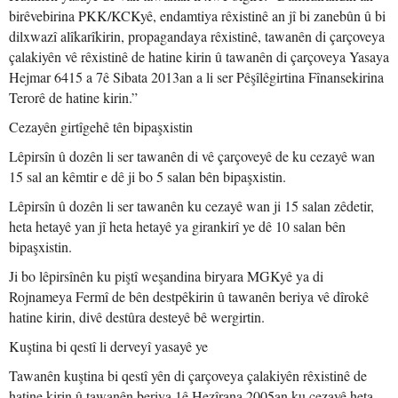
birêvebirina PKK/KCKyê, endamtiya rêxistinê an jî bi zanebûn û bi
dilxwazî alîkarîkirin, propagandaya rêxistinê, tawanên di çarçoveya
çalakiyên vê rêxistinê de hatine kirin û tawanên di çarçoveya Yasaya
Hejmar 6415 a 7ê Sibata 2013an a li ser Pêşîlêgirtina Fînansekirina
Terorê de hatine kirin.”
Cezayên girtîgehê tên bipaşxistin
Lêpirsîn û dozên li ser tawanên di vê çarçoveyê de ku cezayê wan
15 sal an kêmtir e dê ji bo 5 salan bên bipaşxistin.
Lêpirsîn û dozên li ser tawanên ku cezayê wan ji 15 salan zêdetir,
heta hetayê yan jî heta hetayê ya girankirî ye dê 10 salan bên
bipaşxistin.
Ji bo lêpirsînên ku piştî weşandina biryara MGKyê ya di
Rojnameya Fermî de bên destpêkirin û tawanên beriya vê dîrokê
hatine kirin, divê destûra desteyê bê wergirtin.
Kuştina bi qestî li derveyî yasayê ye
Tawanên kuştina bi qestî yên di çarçoveya çalakiyên rêxistinê de
hatine kirin û tawanên beriya 1ê Hezîrana 2005an ku cezayê heta