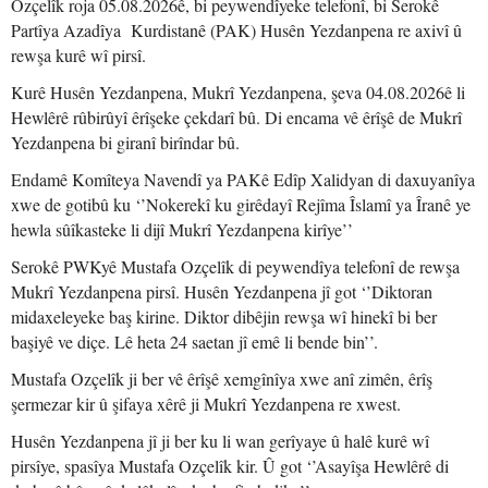
Ozçelîk roja 05.08.2026ê, bi peywendîyeke telefonî, bi Serokê
Partîya Azadîya Kurdistanê (PAK) Husên Yezdanpena re axivî û
rewşa kurê wî pirsî.
Kurê Husên Yezdanpena, Mukrî Yezdanpena, şeva 04.08.2026ê li
Hewlêrê rûbirûyî êrîşeke çekdarî bû. Di encama vê êrîşê de Mukrî
Yezdanpena bi giranî birîndar bû.
Endamê Komîteya Navendî ya PAKê Edîp Xalidyan di daxuyanîya
xwe de gotibû ku ‘’Nokerekî ku girêdayî Rejîma Îslamî ya Îranê ye
hewla sûîkasteke li dijî Mukrî Yezdanpena kirîye’’
Serokê PWKyê Mustafa Ozçelîk di peywendîya telefonî de rewşa
Mukrî Yezdanpena pirsî. Husên Yezdanpena jî got ‘’Diktoran
midaxeleyeke baş kirine. Diktor dibêjin rewşa wî hinekî bi ber
başiyê ve diçe. Lê heta 24 saetan jî emê li bende bin’’.
Mustafa Ozçelîk ji ber vê êrîşê xemgînîya xwe anî zimên, êrîş
şermezar kir û şifaya xêrê ji Mukrî Yezdanpena re xwest.
Husên Yezdanpena jî ji ber ku li wan gerîyaye û halê kurê wî
pirsîye, spasîya Mustafa Ozçelîk kir. Û got ‘’Asayîşa Hewlêrê di