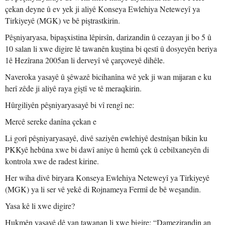
çekan deyne û ev yek ji aliyê Konseya Ewlehiya Neteweyî ya
Tirkiyeyê (MGK) ve bê piştrastkirin.
Pêşniyaryasa, bipaşxistina lêpirsîn, darizandin û cezayan ji bo 5 û
10 salan li xwe digire lê tawanên kuştina bi qestî û dosyeyên beriya
1ê Hezîrana 2005an li derveyî vê çarçoveyê dihêle.
Naveroka yasayê û şêwazê bicihanîna wê yek ji wan mijaran e ku
herî zêde ji aliyê raya giştî ve tê meraqkirin.
Hûrgiliyên pêşniyaryasayê bi vî rengî ne:
Mercê sereke danîna çekan e
Li gorî pêşniyaryasayê, divê saziyên ewlehiyê destnîşan bikin ku
PKKyê hebûna xwe bi dawî aniye û hemû çek û cebilxaneyên di
kontrola xwe de radest kirine.
Her wiha divê biryara Konseya Ewlehiya Neteweyî ya Tirkiyeyê
(MGK) ya li ser vê yekê di Rojnameya Fermî de bê weşandin.
Yasa kê li xwe digire?
Hukmên yasayê dê van tawanan li xwe bigire: “Damezirandin an