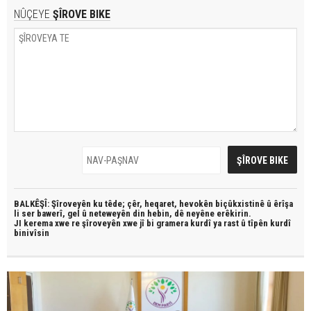
NÛÇEYE
ŞÎROVE BIKE
BALKÊŞÎ: Şîroveyên ku têde;
çêr, heqaret, hevokên biçûkxistinê û êrîşa
li ser bawerî, gel û neteweyên din hebin,
dê neyêne erêkirin.
JI kerema xwe re şîroveyên xwe jî bi
gramera kurdî
ya rast û
tîpên kurdî
binivîsin