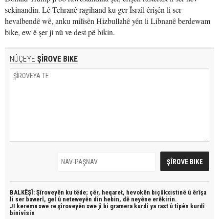
sekinandin. Lê Tehranê ragihand ku ger Îsraîl êrîşên li ser
hevalbendê wê, anku milîsên Hizbullahê yên li Libnanê berdewam
bike, ew ê şer ji nû ve dest pê bikin.
NÛÇEYE
ŞÎROVE BIKE
BALKÊŞÎ: Şîroveyên ku têde;
çêr, heqaret, hevokên biçûkxistinê û êrîşa
li ser bawerî, gel û neteweyên din hebin,
dê neyêne erêkirin.
JI kerema xwe re şîroveyên xwe jî bi
gramera kurdî
ya rast û
tîpên kurdî
binivîsin