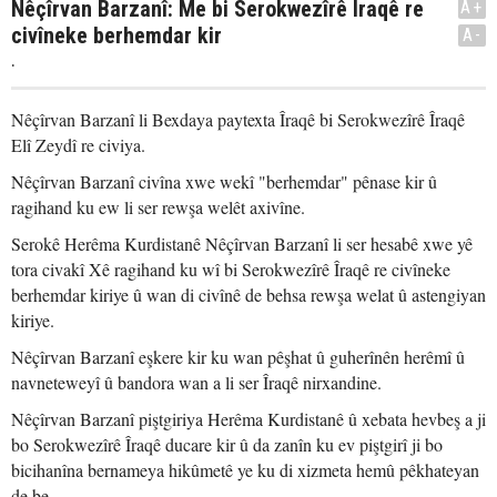
Nêçîrvan Barzanî: Me bi Serokwezîrê Îraqê re
A+
civîneke berhemdar kir
A-
.
Nêçîrvan Barzanî li Bexdaya paytexta Îraqê bi Serokwezîrê Îraqê
Elî Zeydî re civiya.
Nêçîrvan Barzanî civîna xwe wekî "berhemdar" pênase kir û
ragihand ku ew li ser rewşa welêt axivîne.
Serokê Herêma Kurdistanê Nêçîrvan Barzanî li ser hesabê xwe yê
tora civakî Xê ragihand ku wî bi Serokwezîrê Îraqê re civîneke
berhemdar kiriye û wan di civînê de behsa rewşa welat û astengiyan
kiriye.
Nêçîrvan Barzanî eşkere kir ku wan pêşhat û guherînên herêmî û
navneteweyî û bandora wan a li ser Îraqê nirxandine.
Nêçîrvan Barzanî piştgiriya Herêma Kurdistanê û xebata hevbeş a ji
bo Serokwezîrê Îraqê ducare kir û da zanîn ku ev piştgirî ji bo
bicihanîna bernameya hikûmetê ye ku di xizmeta hemû pêkhateyan
de be.