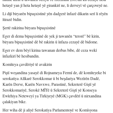
hetayê yan jî heta hetayê yê girankirî ne, li derveyî vê çarçoveyê ne.
Li dijî biryarên bipaşxistinê yên dadgerê înfazê dikarin serî li rêyên
îtirazê bidin.
Şertê rakirina biryara bipaşxistinê
Eger di dema bipaşxistinê de yek ji tawanên “terorê” bê kirin,
biryara bipaşxistinê dê bê rakirin û înfaza cezayê dê bidome.
Eger ev dem bêyî kirina tawanan derbas bibe, dê ceza wekî
înfazkirî bê hesibandin.
Komîteya çavdêriyê tê avakirin
Piştî weşandina yasayê di Rojnameya Fermî de, dê komîteyeke bi
serokatiya Alîkarê Serokkomar û bi beşdariya Wezîrên Dadê,
Karên Derve, Karên Navxwe, Parastinê, Sekreterê Giştî yê
Serokkomariyê, Serokê MÎTê û Sekreterê Giştî yê Konseya
Ewlehiya Neteweyî ya Tirkiyeyê (MGK) çavdêrî û nirxandina
çalakiyan bike.
Her wiha dê ji aliyê Serokatiya Parlamentoyê ve Komîsyona