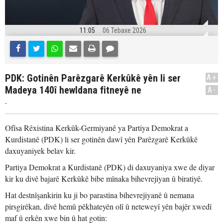
11:05
06 Tebaxe 2026
PDK: Gotinên Parêzgarê Kerkûkê yên li ser
A+
Madeya 140î hewldana fitneyê ne
A-
.
Ofîsa Rêxistina Kerkûk-Germiyanê ya Partiya Demokrat a
Kurdistanê (PDK) li ser gotinên dawî yên Parêzgarê Kerkûkê
daxuyaniyek belav kir.
Partiya Demokrat a Kurdistanê (PDK) di daxuyaniya xwe de diyar
kir ku divê bajarê Kerkûkê bibe mînaka bihevrejiyan û biratiyê.
Hat destnîşankirin ku ji bo parastina bihevrejiyanê û nemana
pirsgirêkan, divê hemû pêkhateyên olî û neteweyî yên bajêr xwedî
maf û erkên xwe bin û hat gotin: