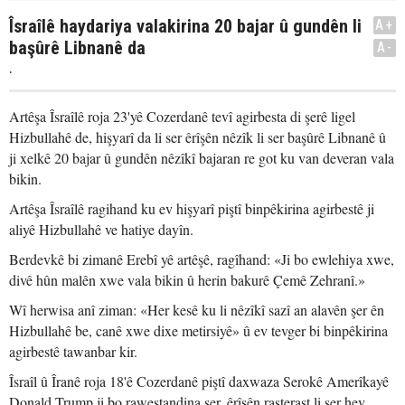
Îsraîlê haydariya valakirina 20 bajar û gundên li
A+
başûrê Libnanê da
A-
.
Artêşa Îsraîlê roja 23'yê Cozerdanê tevî agirbesta di şerê ligel
Hizbullahê de, hişyarî da li ser êrîşên nêzîk li ser başûrê Libnanê û
ji xelkê 20 bajar û gundên nêzîkî bajaran re got ku van deveran vala
bikin.
Artêşa Îsraîlê ragihand ku ev hişyarî piştî binpêkirina agirbestê ji
aliyê Hizbullahê ve hatiye dayîn.
Berdevkê bi zimanê Erebî yê artêşê, ragîhand: «Ji bo ewlehiya xwe,
divê hûn malên xwe vala bikin û herin bakurê Çemê Zehranî.»
Wî herwisa anî ziman: «Her kesê ku li nêzîkî sazî an alavên şer ên
Hizbullahê be, canê xwe dixe metirsiyê» û ev tevger bi binpêkirina
agirbestê tawanbar kir.
Îsraîl û Îranê roja 18'ê Cozerdanê piştî daxwaza Serokê Amerîkayê
Donald Trump ji bo rawestandina şer, êrîşên rasterast li ser hev