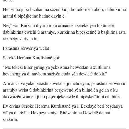
Her wiha ji bo bicihanîna sozên ku ji bo reformên aborî, dabînkirina
aramî û bipêşketinê hatine dayîn e.
Nêçîrvan Barzanî diyar kir ku armancên sereke yên hikûmetê
dabînkirina ewlehî û aramiyê, xurtkirina bipêşketinê û başkirina asta
xizmetguzariyan in.
Parastina serweriya welat
Serokê Herêma Kurdistanê got:
"Me tekezî li ser girîngiya yekxistina helwestan û xurtkirina
hevahengiya di navbera saziyên cuda yên dewletê de kir."
Armanca vê yekê parastina welat a ji metirsiyan, parastina serwerî û
aramiya welat û dabînkirina berjewendiyên bilind ên gelan e ku
daxwazên wan ên ji bo paşerojeke ewle û bipêşketîtir bi cih bîne.
Ev civîna Serokê Herêma Kurdistanê ya li Bexdayê berî beşdariya
wî ya di civîna Hevpeymaniya Birêvebirina Dewletê de hat
sazkirin.