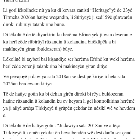
Li gorî lêkolîneke nû ya ku di kovara zanistî “Heritage”yê de 23yê
Tîrmeha 2026an hatiye weşandin, li Sûriyeyê ji sedî 59ê şûnwarên
dîrokî rûbirûyî talankirinê bûne.
Di lêkolînê de tê diyarkirin ku herêma Efrînê yek ji wan deveran e
ku herî zêde rûbirûyî rûxandin û kolandina birêkûpêk a bi
makîneyên giran (buldozeran) bûye.
Lêkolînê bi taybetî bal kişandiye ser herêma Efrînê ku wekî herêma
herî zêde zerer ji talankirina bi makîneyên giran ditiye.
Vê pêvajoyê ji dawiya sala 2018an ve dest pê kiriye û heta sala
2025an berdewam kiriye.
Tê de hatiye gotin ku bi dehan girên dîrokî bi rêya buldozeran
hatine rûxandin û kolandin ku ev heyam li gel kontrolkirina herêmê
ya ji aliyê artêşa Tirkiyeyê û grûpên çekdar ên nêzîkî wê ve hevdem
e.
Di lêkolînê de hatiye gotin: "Ji dawiya sala 2018an ve artêşa
Tirkiyeyê û komên çekdar ên hevalbendên wê dest danîn ser çend