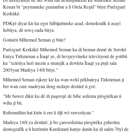
Kenan bi "peymaneke gumanbar a li Otela Reşîd" bûye Parêzgarê
Kerkûkê.
PDKyê diyar kir ku eger hilbijartineke azad, demokratîk û asayî
hebûya, dê rewş cuda bûya.
Gotinên Mihemed Seman çi bûn?
Parêzgarê Kerkûkê Mihemed Seman ku di heman demê de Serokê
Eniya Tirkmenan a Îraqê ye, di hevpeyvîneke televîzyonî de gotibû
ku "xeletiya herî mezin a stratejîk a dewleta Îraqê ya piştî sala
2003yan Madeya 140î bûye."
Mihemed Seman eşkere kir ku wan wekî pêkhateya Tirkmenan ji
ber wan cure madeyan deng nedaye destûrê û got:
"Me bawer dikir ku dê di paşerojê de bibe sedema pirsgirêkan û
wiha jî bû.
Referandûm hat kirin û em li dijî wê rawestiyan."
Madeya 140î ya destûrê, ji bo çareserkirina pirsgirêka guherîna
demografîk a li herêmên Kurdistanî hatiye danîn ku di salên 70yî de