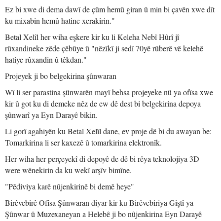
Ez bi xwe di dema dawî de çûm hemû giran û min bi çavên xwe dît
ku mixabin hemû hatine xerakirin."
Betal Xelîl her wiha eşkere kir ku li Keleha Nebî Hûrî jî
rûxandineke zêde çêbûye û "nêzîkî ji sedî 70yê rûberê vê kelehê
hatiye rûxandin û têkdan."
Projeyek ji bo belgekirina şûnwaran
Wî li ser parastina şûnwarên mayî behsa projeyeke nû ya ofîsa xwe
kir û got ku di demeke nêz de ew dê dest bi belgekirina depoya
şûnwarî ya Eyn Darayê bikin.
Li gorî agahiyên ku Betal Xelîl dane, ev proje dê bi du awayan be:
Tomarkirina li ser kaxezê û tomarkirina elektronîk.
Her wiha her perçeyekî di depoyê de dê bi rêya teknolojiya 3D
were wênekirin da ku wekî arşîv bimîne.
"Pêdiviya karê nûjenkirinê bi demê heye"
Birêvebirê Ofîsa Şûnwaran diyar kir ku Birêvebiriya Giştî ya
Şûnwar û Muzexaneyan a Helebê ji bo nûjenkirina Eyn Darayê