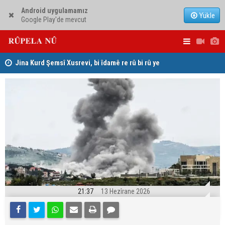
Android uygulamamız
Yükle
Google Play'de mevcut
hat
Jina Kurd Şemsî Xusrevi, bi îdamê re rû bi rû ye
PDK: Gotin
hewldana f
21:37
13 Hezîrane 2026