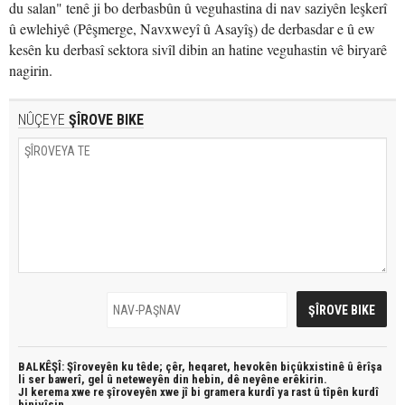
du salan" tenê ji bo derbasbûn û veguhastina di nav saziyên leşkerî
û ewlehiyê (Pêşmerge, Navxweyî û Asayîş) de derbasdar e û ew
kesên ku derbasî sektora sivîl dibin an hatine veguhastin vê biryarê
nagirin.
NÛÇEYE
ŞÎROVE BIKE
BALKÊŞÎ: Şîroveyên ku têde;
çêr, heqaret, hevokên biçûkxistinê û êrîşa
li ser bawerî, gel û neteweyên din hebin,
dê neyêne erêkirin.
JI kerema xwe re şîroveyên xwe jî bi
gramera kurdî
ya rast û
tîpên kurdî
binivîsin