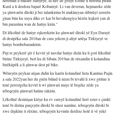
herêman li bakurê Sûriyeyê, di nav de geliyê Efrînê û herêma piranî
Kurd a li derdora bajarê Kobaniyê. Li van deveran, hejmareke zêde
ya şûnwarên dîrokî ji ber talankirina bi makîneyan rûbirûyî zererên
giran bûn ku xuya dike ev kar bi hevahengiya hêzên leşkerî yan di
bin parastina wan de hatiye kirin."
Di lêkolînê de hatiye eşkerekirin ku şûnwarê dîrokî yê Eyn Darayê
di destpêka sala 2018an de cara yekem ji aliyê artêşa Tirkiyeyê ve
hatiye bombebarankirin.
Pişt re peykerê şêr ê kevirî yê navdar hatiye dizîn ku li gorî lêkolînê
birine Tirkiyeyê, berî ku di Sibata 2019an de rûxandin û kolandina
birêkûpêk a li şûnwar dest pê bike.
Wêneyên peykan nîşan didin ku karên kolandinê heta Kanûna Paşîn
a sala 2022yan her du girên bilind û nizm bi tevahî li xwe girtine û
tenê perestgeha kevirî li wî şûnwarî maye lê beşeke zêde ya
tebeqeyên şûnwarî hatine rakirin.
Lêkolînê destnîşan kiriye ku ev cureyê kolandinê herî xeter e çimkî
tenê bi dizîna parçeyên dîrokî bi sînor namîne, tebeqeyên dîrokî bi
xwe dişikîne û rûxîne, tebeqeyên kevintir derdixe holê û vê yekê