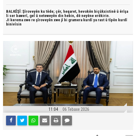
BALKÊŞÎ: Şîroveyên ku têde;
çêr, heqaret, hevokên biçûkxistinê û êrîşa
li ser bawerî, gel û neteweyên din hebin,
dê neyêne erêkirin.
JI kerema xwe re şîroveyên xwe jî bi
gramera kurdî
ya rast û
tîpên kurdî
binivîsin
11:04
06 Tebaxe 2026