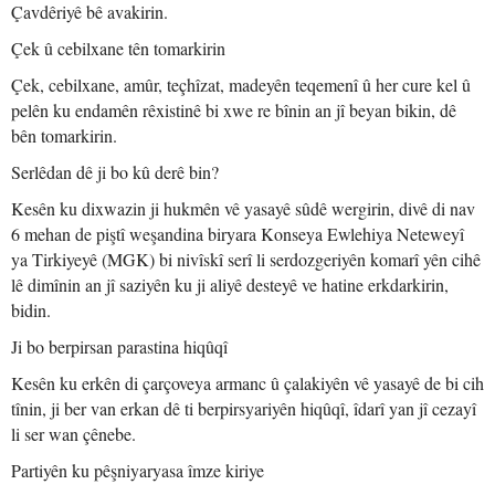
Çavdêriyê bê avakirin.
Çek û cebilxane tên tomarkirin
Çek, cebilxane, amûr, teçhîzat, madeyên teqemenî û her cure kel û
pelên ku endamên rêxistinê bi xwe re bînin an jî beyan bikin, dê
bên tomarkirin.
Serlêdan dê ji bo kû derê bin?
Kesên ku dixwazin ji hukmên vê yasayê sûdê wergirin, divê di nav
6 mehan de piştî weşandina biryara Konseya Ewlehiya Neteweyî
ya Tirkiyeyê (MGK) bi nivîskî serî li serdozgeriyên komarî yên cihê
lê dimînin an jî saziyên ku ji aliyê desteyê ve hatine erkdarkirin,
bidin.
Ji bo berpirsan parastina hiqûqî
Kesên ku erkên di çarçoveya armanc û çalakiyên vê yasayê de bi cih
tînin, ji ber van erkan dê ti berpirsyariyên hiqûqî, îdarî yan jî cezayî
li ser wan çênebe.
Partiyên ku pêşniyaryasa îmze kiriye