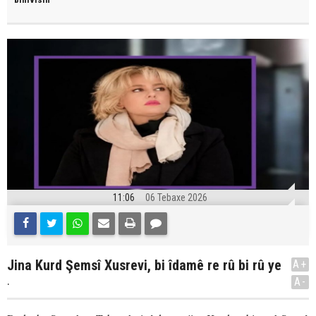
11:06
06 Tebaxe 2026
Jina Kurd Şemsî Xusrevi, bi îdamê re rû bi rû ye
A+
.
A-