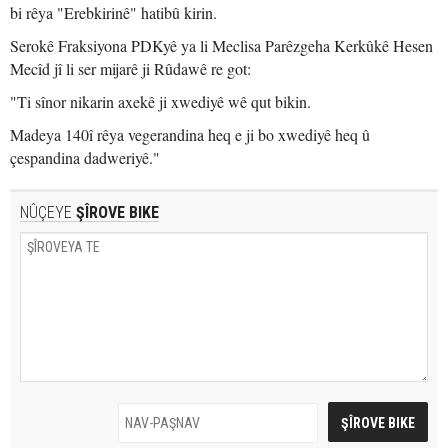
bi rêya "Erebkirinê" hatibû kirin.
Serokê Fraksiyona PDKyê ya li Meclisa Parêzgeha Kerkûkê Hesen
Mecîd jî li ser mijarê ji Rûdawê re got:
"Ti sînor nikarin axekê ji xwediyê wê qut bikin.
Madeya 140î rêya vegerandina heq e ji bo xwediyê heq û
çespandina dadweriyê."
NÛÇEYE
ŞÎROVE BIKE