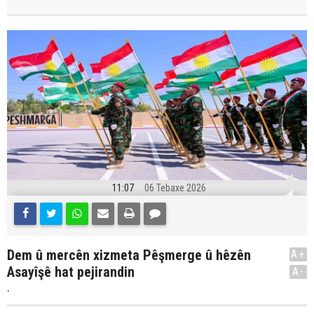
11:07
06 Tebaxe 2026
Dem û mercên xizmeta Pêşmerge û hêzên
A+
Asayîşê hat pejirandin
A-
.