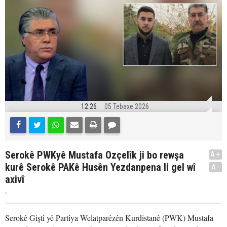
12:26
05 Tebaxe 2026
Serokê PWKyê Mustafa Ozçelîk ji bo rewşa
A+
kurê Serokê PAKê Husên Yezdanpena li gel wî
A-
axivî
.
Serokê Giştî yê Partîya Welatparêzên Kurdistanê (PWK) Mustafa