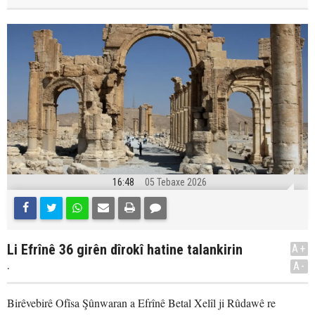
16:48
05 Tebaxe 2026
Li Efrînê 36 girên dîrokî hatine talankirin
A+
.
A-
Birêvebirê Ofîsa Şûnwaran a Efrînê Betal Xelîl ji Rûdawê re