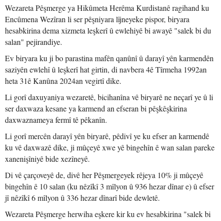
Wezareta Pêşmerge ya Hikûmeta Herêma Kurdistanê ragihand ku
Encûmena Wezîran li ser pêşniyara lîjneyeke pispor, biryara
hesabkirina dema xizmeta leşkerî û ewlehiyê bi awayê "salek bi du
salan" pejirandiye.
Ev biryara ku ji bo parastina mafên qanûnî û darayî yên karmendên
saziyên ewlehî û leşkerî hat girtin, di navbera 4ê Tîrmeha 1992an
heta 31ê Kanûna 2024an vegirtî dike.
Li gorî daxuyaniya wezaretê, bicihanîna vê biryarê ne neçarî ye û li
ser daxwaza kesane ya karmend an efseran bi pêşkêşkirina
daxwaznameya fermî tê pêkanîn.
Li gorî mercên darayî yên biryarê, pêdivî ye ku efser an karmendê
ku vê daxwazê dike, ji mûçeyê xwe yê bingehîn ê wan salan pareke
xanenişîniyê bide xezîneyê.
Di vê çarçoveyê de, divê her Pêşmergeyek rêjeya 10% ji mûçeyê
bingehîn ê 10 salan (ku nêzîkî 3 mîlyon û 936 hezar dînar e) û efser
jî nêzîkî 6 mîlyon û 336 hezar dînarî bide dewletê.
Wezareta Pêşmerge herwiha eşkere kir ku ev hesabkirina "salek bi