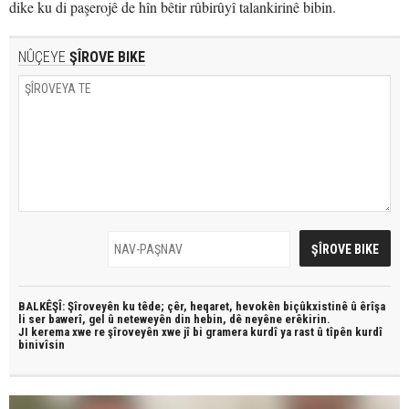
dike ku di paşerojê de hîn bêtir rûbirûyî talankirinê bibin.
NÛÇEYE
ŞÎROVE BIKE
BALKÊŞÎ: Şîroveyên ku têde;
çêr, heqaret, hevokên biçûkxistinê û êrîşa
li ser bawerî, gel û neteweyên din hebin,
dê neyêne erêkirin.
JI kerema xwe re şîroveyên xwe jî bi
gramera kurdî
ya rast û
tîpên kurdî
binivîsin