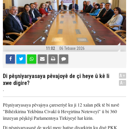
11:02
06 Tebaxe 2026
Di pêşniyaryasaya pêvajoyê de çi heye û kê li
A+
xwe digire?
A-
.
Pêşniyaryasaya pêvajoya çareseriyê ku ji 12 xalan pêk tê bi navê
"Bihêzkirina Yekbûna Civakî û Hevgirtina Neteweyî" û bi 360
îmzeyan pêşkêşî Parlamentoya Tirkiyeyê hat kirin.
Di pêşniyaryasayê de wekî merc hatiye diyarkirin ku divê PKK