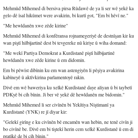
Mehmûd Mihemed di bersiva pirsa Rûdawê de ya li ser wê yekê ka
gelo dê îsal hikûmet were avakirin, bi kurtî got, "Em bi hêvî ne."
"Me hewldanên xwe zêde kirine"
Mehmûd Mihemed di konfêransa rojnamegeriyê de destnîşan kir ku
wan piştî hilbijartinê dest bi tevgereke nû kiriye û wiha domand:
"Me wekî Partiya Demokrat a Kurdistanê piştî hilbijartinê
hewldanên xwe zêde kirine û em didomin.
Em bi pêwîst dibînin ku em wan astengiyên li pêşiya avakirina
kabîneyê û aktîvkirina parlamentoyê rakin.
Divê em wê baweriya ku xelkê Kurdistanê daye aliyan û bi taybetî
PDKyê bi cih bînin. Ji ber vê yekê dê hewldanên me bidomin."
Mehmûd Mihemed li ser civînên bi Yekîtiya Niştimanî ya
Kurdistanê (YNK) re jî diyar kir:
"Gelekî girîng e ku civînên bê encamên wan hebin, ne tenê civîn ji
bo civînê be. Divê em bi tiştekî herin cem xelkê Kurdistanê û em di
pratîkê de bi cih bînin."