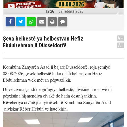
12:26
09 Tebaxe 2026
Şeva helbestê ya helbestvan Hefîz
A+
Ebdulrehman li Düsseldorfê
A-
.
Kombûna Zanyarên Azad li bajarê Düsseldorfê, roja şemiyê
08.08.2026, şevek helbestê li darxist û helbestvan Hefîz
Ebdulrehman wek mêvan pêşwazî kir.
Di vê civîna çandî de girîngiya helbestê, nivîsînê û rola wê di
pêşxistina hişmendiya civakê de hatin destnîşankirin.
Rêveberiya civînê ji aliyê rêvebirê Kombûna Zanyarên Azad
nivîskar Rêber Hebûn ve hate kirin.