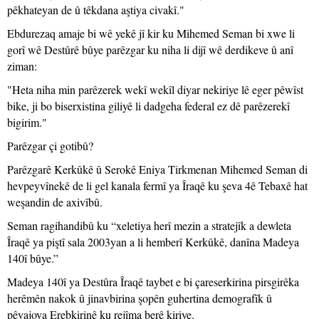
pêkhateyan de û têkdana aştiya civakî."
Ebdurezaq amaje bi wê yekê jî kir ku Mihemed Seman bi xwe li
gorî wê Destûrê bûye parêzgar ku niha li dijî wê derdikeve û anî
ziman:
"Heta niha min parêzerek wekî wekîl diyar nekiriye lê eger pêwîst
bike, ji bo biserxistina giliyê li dadgeha federal ez dê parêzerekî
bigirim."
Parêzgar çi gotibû?
Parêzgarê Kerkûkê û Serokê Eniya Tirkmenan Mihemed Seman di
hevpeyvînekê de li gel kanala fermî ya Îraqê ku şeva 4ê Tebaxê hat
weşandin de axivîbû.
Seman ragihandibû ku “xeletiya herî mezin a stratejîk a dewleta
Îraqê ya piştî sala 2003yan a li hemberî Kerkûkê, danîna Madeya
140î bûye.”
Madeya 140î ya Destûra Îraqê taybet e bi çareserkirina pirsgirêka
herêmên nakok û jinavbirina şopên guhertina demografîk û
pêvajoya Erebkirinê ku rejîma berê kiriye.