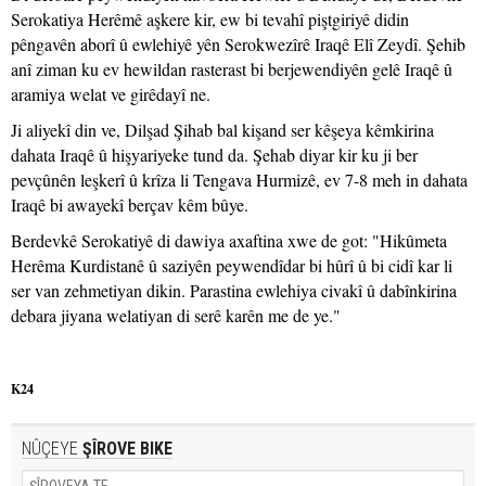
Serokatiya Herêmê aşkere kir, ew bi tevahî piştgiriyê didin
pêngavên aborî û ewlehiyê yên Serokwezîrê Iraqê Elî Zeydî. Şehib
anî ziman ku ev hewildan rasterast bi berjewendiyên gelê Iraqê û
aramiya welat ve girêdayî ne.
Ji aliyekî din ve, Dilşad Şihab bal kişand ser kêşeya kêmkirina
dahata Iraqê û hişyariyeke tund da. Şehab diyar kir ku ji ber
pevçûnên leşkerî û krîza li Tengava Hurmizê, ev 7-8 meh in dahata
Iraqê bi awayekî berçav kêm bûye.
Berdevkê Serokatiyê di dawiya axaftina xwe de got: "Hikûmeta
Herêma Kurdistanê û saziyên peywendîdar bi hûrî û bi cidî kar li
ser van zehmetiyan dikin. Parastina ewlehiya civakî û dabînkirina
debara jiyana welatiyan di serê karên me de ye."
K24
NÛÇEYE
ŞÎROVE BIKE