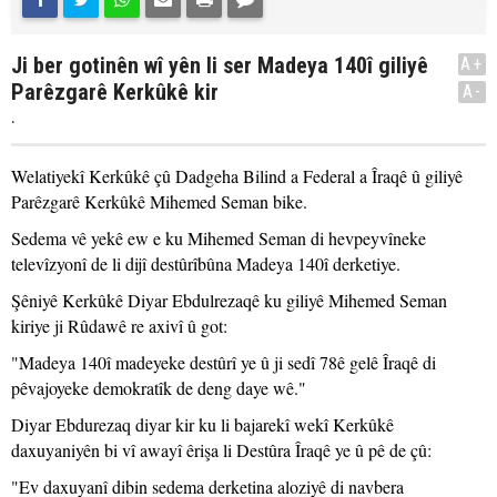
Ji ber gotinên wî yên li ser Madeya 140î giliyê
A+
Parêzgarê Kerkûkê kir
A-
.
Welatiyekî Kerkûkê çû Dadgeha Bilind a Federal a Îraqê û giliyê
Parêzgarê Kerkûkê Mihemed Seman bike.
Sedema vê yekê ew e ku Mihemed Seman di hevpeyvîneke
televîzyonî de li dijî destûrîbûna Madeya 140î derketiye.
Şêniyê Kerkûkê Diyar Ebdulrezaqê ku giliyê Mihemed Seman
kiriye ji Rûdawê re axivî û got:
"Madeya 140î madeyeke destûrî ye û ji sedî 78ê gelê Îraqê di
pêvajoyeke demokratîk de deng daye wê."
Diyar Ebdurezaq diyar kir ku li bajarekî wekî Kerkûkê
daxuyaniyên bi vî awayî êrişa li Destûra Îraqê ye û pê de çû:
"Ev daxuyanî dibin sedema derketina aloziyê di navbera