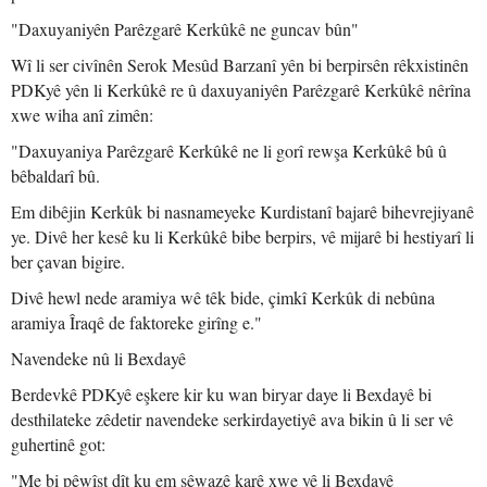
"Daxuyaniyên Parêzgarê Kerkûkê ne guncav bûn"
Wî li ser civînên Serok Mesûd Barzanî yên bi berpirsên rêkxistinên
PDKyê yên li Kerkûkê re û daxuyaniyên Parêzgarê Kerkûkê nêrîna
xwe wiha anî zimên:
"Daxuyaniya Parêzgarê Kerkûkê ne li gorî rewşa Kerkûkê bû û
bêbaldarî bû.
Em dibêjin Kerkûk bi nasnameyeke Kurdistanî bajarê bihevrejiyanê
ye. Divê her kesê ku li Kerkûkê bibe berpirs, vê mijarê bi hestiyarî li
ber çavan bigire.
Divê hewl nede aramiya wê têk bide, çimkî Kerkûk di nebûna
aramiya Îraqê de faktoreke girîng e."
Navendeke nû li Bexdayê
Berdevkê PDKyê eşkere kir ku wan biryar daye li Bexdayê bi
desthilateke zêdetir navendeke serkirdayetiyê ava bikin û li ser vê
guhertinê got:
"Me bi pêwîst dît ku em şêwazê karê xwe yê li Bexdayê