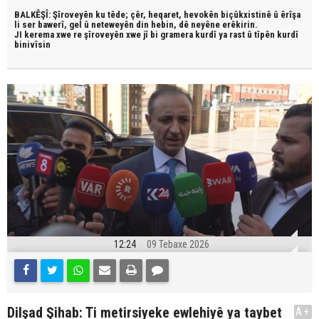
BALKÊŞÎ: Şîroveyên ku têde;
çêr, heqaret, hevokên biçûkxistinê û êrîşa
li ser bawerî, gel û neteweyên din hebin,
dê neyêne erêkirin.
JI kerema xwe re şîroveyên xwe jî bi
gramera kurdî
ya rast û
tîpên kurdî
binivîsin
12:24
09 Tebaxe 2026
Dilşad Şihab: Ti metirsiyeke ewlehiyê ya taybet
A+