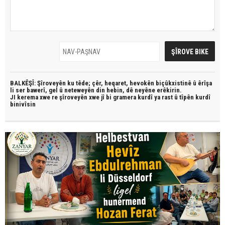
BALKÊŞÎ: Şîroveyên ku têde;
çêr, heqaret, hevokên biçûkxistinê û êrîşa
li ser bawerî, gel û neteweyên din hebin,
dê neyêne erêkirin.
JI kerema xwe re şîroveyên xwe jî bi
gramera kurdî
ya rast û
tîpên kurdî
binivîsin