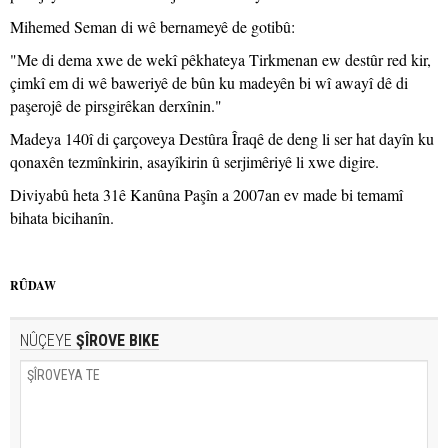
Mihemed Seman di wê bernameyê de gotibû:
"Me di dema xwe de wekî pêkhateya Tirkmenan ew destûr red kir,
çimkî em di wê baweriyê de bûn ku madeyên bi wî awayî dê di
paşerojê de pirsgirêkan derxînin."
Madeya 140î di çarçoveya Destûra Îraqê de deng li ser hat dayîn ku
qonaxên tezmînkirin, asayîkirin û serjimêriyê li xwe digire.
Diviyabû heta 31ê Kanûna Paşîn a 2007an ev made bi temamî
bihata bicihanîn.
RÛDAW
NÛÇEYE
ŞÎROVE BIKE