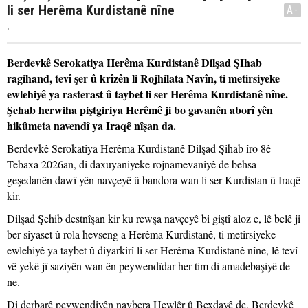
li ser Herêma Kurdistanê nîne
A-
.
Berdevkê Serokatiya Herêma Kurdistanê Dilşad ŞIhab
ragihand, tevî şer û krîzên li Rojhilata Navîn, ti metirsiyeke
ewlehiyê ya rasterast û taybet li ser Herêma Kurdistanê nîne.
Şehab herwiha piştgiriya Herêmê ji bo gavanên aborî yên
hikûmeta navendî ya Iraqê nîşan da.
Berdevkê Serokatiya Herêma Kurdistanê Dilşad Şihab îro 8ê
Tebaxa 2026an, di daxuyaniyeke rojnamevaniyê de behsa
geşedanên dawî yên navçeyê û bandora wan li ser Kurdistan û Iraqê
kir.
Dilşad Şehib destnîşan kir ku rewşa navçeyê bi giştî aloz e, lê belê ji
ber siyaset û rola hevseng a Herêma Kurdistanê, ti metirsiyeke
ewlehiyê ya taybet û diyarkirî li ser Herêma Kurdistanê nîne, lê tevî
vê yekê jî saziyên wan ên peywendîdar her tim di amadebaşiyê de
ne.
Di derbarê peywendiyên navbera Hewlêr û Bexdayê de, Berdevkê