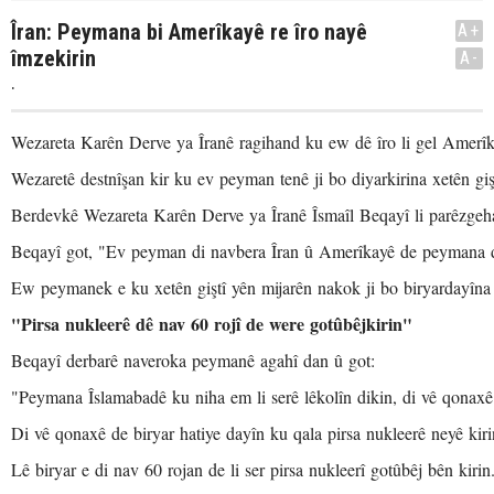
Îran: Peymana bi Amerîkayê re îro nayê
A+
îmzekirin
A-
.
Wezareta Karên Derve ya Îranê ragihand ku ew dê îro li gel Amerîk
Wezaretê destnîşan kir ku ev peyman tenê ji bo diyarkirina xetên giş
Berdevkê Wezareta Karên Derve ya Îranê Îsmaîl Beqayî li parêzgeh
Beqayî got, "Ev peyman di navbera Îran û Amerîkayê de peymana 
Ew peymanek e ku xetên giştî yên mijarên nakok ji bo biryardayîna l
"Pirsa nukleerê dê nav 60 rojî de were gotûbêjkirin"
Beqayî derbarê naveroka peymanê agahî dan û got:
"Peymana Îslamabadê ku niha em li serê lêkolîn dikin, di vê qonaxê d
Di vê qonaxê de biryar hatiye dayîn ku qala pirsa nukleerê neyê kiri
Lê biryar e di nav 60 rojan de li ser pirsa nukleerî gotûbêj bên kirin