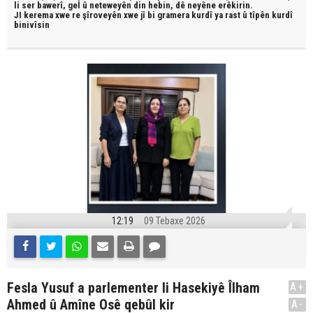
li ser bawerî, gel û neteweyên din hebin,
dê neyêne erêkirin.
JI kerema xwe re şîroveyên xwe jî bi
gramera kurdî
ya rast û
tîpên kurdî
binivîsin
12:19
09 Tebaxe 2026
Fesla Yusuf a parlementer li Hasekiyê Îlham
A+
Ahmed û Amîne Osê qebûl kir
A-