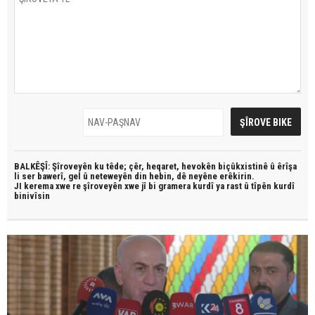
BALKÊŞÎ: Şîroveyên ku têde;
çêr, heqaret, hevokên biçûkxistinê û êrîşa
li ser bawerî, gel û neteweyên din hebin,
dê neyêne erêkirin.
JI kerema xwe re şîroveyên xwe jî bi
gramera kurdî
ya rast û
tîpên kurdî
binivîsin