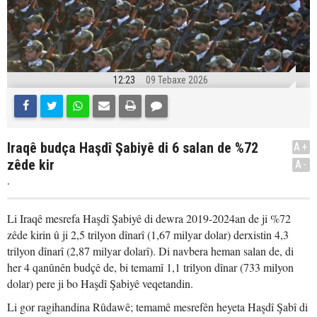
12:23
09 Tebaxe 2026
Iraqê budça Haşdî Şabiyê di 6 salan de %72
A+
zêde kir
A-
.
Li Iraqê mesrefa Haşdî Şabiyê di dewra 2019-2024an de ji %72
zêde kirin û ji 2,5 trilyon dînarî (1,67 milyar dolar) derxistin 4,3
trilyon dînarî (2,87 milyar dolarî). Di navbera heman salan de, di
her 4 qanûnên budçê de, bi temamî 1,1 trilyon dînar (733 milyon
dolar) pere ji bo Haşdî Şabiyê veqetandin.
Li gor ragihandina Rûdawê; temamê mesrefên heyeta Haşdî Şabî di