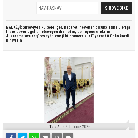
BALKÊŞÎ: Şîroveyên ku têde;
çêr, heqaret, hevokên biçûkxistinê û êrîşa
li ser bawerî, gel û neteweyên din hebin,
dê neyêne erêkirin.
JI kerema xwe re şîroveyên xwe jî bi
gramera kurdî
ya rast û
tîpên kurdî
binivîsin
12:27
09 Tebaxe 2026