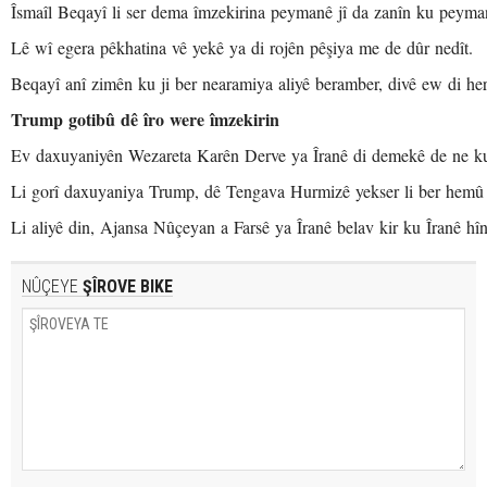
Îsmaîl Beqayî li ser dema îmzekirina peymanê jî da zanîn ku peyma
Lê wî egera pêkhatina vê yekê ya di rojên pêşiya me de dûr nedît.
Beqayî anî zimên ku ji ber nearamiya aliyê beramber, divê ew di her 
Trump gotibû dê îro were îmzekirin
Ev daxuyaniyên Wezareta Karên Derve ya Îranê di demekê de ne ku
Li gorî daxuyaniya Trump, dê Tengava Hurmizê yekser li ber hemû k
Li aliyê din, Ajansa Nûçeyan a Farsê ya Îranê belav kir ku Îranê hî
NÛÇEYE
ŞÎROVE BIKE