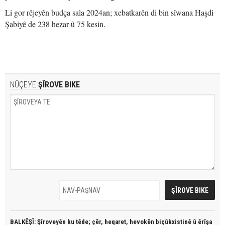
Li gor rêjeyên budça sala 2024an; xebatkarên di bin sîwana Haşdi
Şabiyê de 238 hezar û 75 kesin.
NÛÇEYE
ŞÎROVE BIKE
BALKÊŞÎ: Şîroveyên ku têde;
çêr, heqaret, hevokên biçûkxistinê û êrîşa