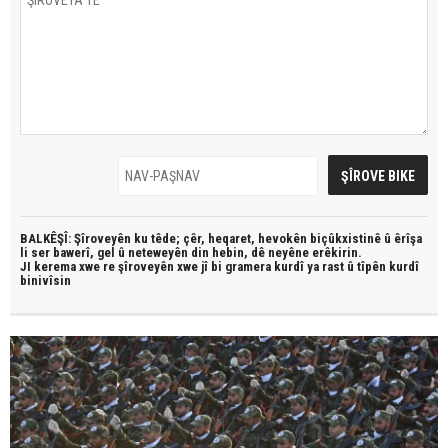
BALKÊŞÎ: Şîroveyên ku têde;
çêr, heqaret, hevokên biçûkxistinê û êrîşa
li ser bawerî, gel û neteweyên din hebin,
dê neyêne erêkirin.
JI kerema xwe re şîroveyên xwe jî bi
gramera kurdî
ya rast û
tîpên kurdî
binivîsin