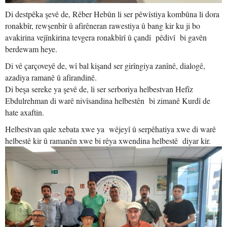
Di destpêka şevê de, Rêber Hebûn li ser pêwîstiya kombûna li dora
ronakbîr, rewşenbîr û afirêneran rawestiya û bang kir ku ji bo
avakirina vejînkirina tevgera ronakbîrî û çandî pêdivî bi gavên
berdewam heye.
Di vê çarçoveyê de, wî bal kişand ser girîngiya zanînê, dialogê,
azadiya ramanê û afirandinê.
Di beşa sereke ya şevê de, li ser serboriya helbestvan Hefîz
Ebdulrehman di warê nivîsandina helbestên bi zimanê Kurdî de
hate axaftin.
Helbestvan qale xebata xwe ya wêjeyî û serpêhatiya xwe di warê
helbestê kir û ramanên xwe bi rêya xwendina helbestê diyar kir.