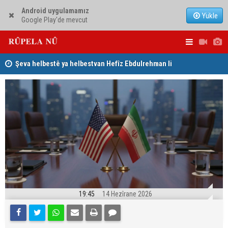
Android uygulamamız
Yükle
Google Play'de mevcut
garê
Şeva helbestê ya helbestvan Hefîz Ebdulrehman li
Dilşad Şiha
Düsseldorfê
Herêma Kur
19:45
14 Hezîrane 2026