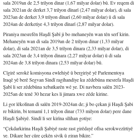
sala 2019an de 2,5 trilyon dinar (1,67 milyar dolar) bû. Ev reqem di
sala 2021an de derket 3,7 trilyon dînarî (2,47 milyar dolar), di sala
2023an de derket 3,9 trilyon dînarî (2,60 milyar dolar) û di sala
2024an de derketiye 4,3 trilyon dînarî (2,87 milyar dolar).
Piraniya mesrefên Haşdî Şabî ji bo mehaneyên wan tên serf kirin.
Mehaneyên wan di sala 2019an de 2 trilyon dinar (1,33 milyar
dolar), di sala 2021an de 3,5 trilyon dinara (2,33 milyar dolar), di
sala 2023an de 3,4 trilyon dinara (2,27 milyar dolar) û di sala
2024an de 3,8 trilyon dinara (2,53 milyar dolar) bû.
Cîgirê serokê komisyona ewlehiyê û bergiriyê yê Parlementoya
Iraqê yê berê Segvan Sindî ragihandiye ku zêdebûna mesrefa Haşdi
Şabî li ser zêdebûna xebatkarên wê ye. Di navbera salên 2023-
2025an de tenê 30 hezar kes li jimara xwe zêde kirine.
Li gor lêkolînan di salên 2019-2024an de; ji bo çekan ji Haşdi Şabi
re bikirin, bi temamî 1,1 trilyon dinar (733 milyon dolar) pere dane
Haşdi Şabiyê. Sindî li ser kirîna sîlihan gotiye:
“Çekdarkirina Haşdi Şabiyê raste rast girêdayê ofîsa serokwezîrtiyê
ye. Dikare her cûre çekên sivik û giran bikire.”