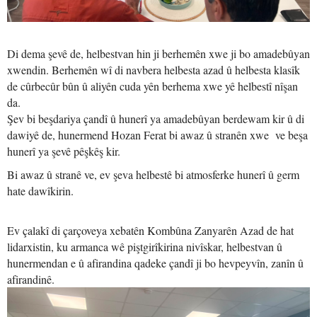
Di dema şevê de, helbestvan hin ji berhemên xwe ji bo amadebûyan
xwendin. Berhemên wî di navbera helbesta azad û helbesta klasîk
de cûrbecûr bûn û aliyên cuda yên berhema xwe yê helbestî nîşan
da.
Şev bi beşdariya çandî û hunerî ya amadebûyan berdewam kir û di
dawiyê de, hunermend Hozan Ferat bi awaz û stranên xwe ve beşa
hunerî ya şevê pêşkêş kir.
Bi awaz û stranê ve, ev şeva helbestê bi atmosferke hunerî û germ
hate dawîkirin.
Ev çalakî di çarçoveya xebatên Kombûna Zanyarên Azad de hat
lidarxistin, ku armanca wê piştgirîkirina nivîskar, helbestvan û
hunermendan e û afirandina qadeke çandî ji bo hevpeyvîn, zanîn û
afirandinê.