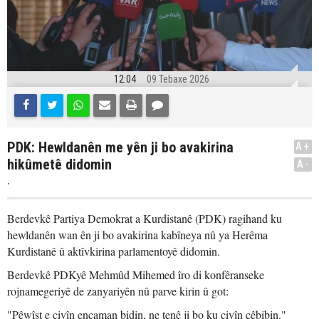
12:04
09 Tebaxe 2026
PDK: Hewldanên me yên ji bo avakirina
A+
hikûmetê didomin
A-
.
Berdevkê Partiya Demokrat a Kurdistanê (PDK) ragihand ku
hewldanên wan ên ji bo avakirina kabîneya nû ya Herêma
Kurdistanê û aktîvkirina parlamentoyê didomin.
Berdevkê PDKyê Mehmûd Mihemed îro di konfêranseke
rojnamegeriyê de zanyariyên nû parve kirin û got:
"Pêwîst e civîn encaman bidin, ne tenê ji bo ku civîn çêbibin."