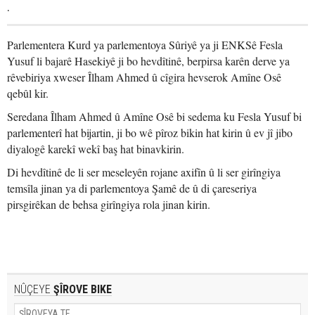
.
Parlementera Kurd ya parlementoya Sûriyê ya ji ENKSê Fesla
Yusuf li bajarê Hasekiyê ji bo hevdîtinê, berpirsa karên derve ya
rêvebiriya xweser Îlham Ahmed û cîgira hevserok Amîne Osê
qebûl kir.
Seredana Îlham Ahmed û Amîne Osê bi sedema ku Fesla Yusuf bi
parlementerî hat bijartin, ji bo wê pîroz bikin hat kirin û ev jî jibo
diyalogê karekî wekî baş hat binavkirin.
Di hevdîtinê de li ser meseleyên rojane axifîn û li ser girîngiya
temsîla jinan ya di parlementoya Şamê de û di çareseriya
pirsgirêkan de behsa girîngiya rola jinan kirin.
NÛÇEYE
ŞÎROVE BIKE