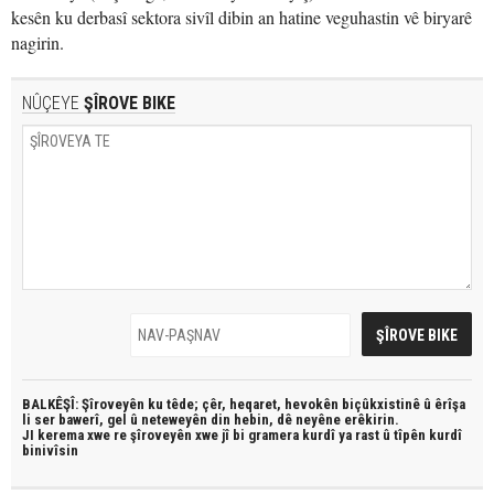
kesên ku derbasî sektora sivîl dibin an hatine veguhastin vê biryarê
nagirin.
NÛÇEYE
ŞÎROVE BIKE
BALKÊŞÎ: Şîroveyên ku têde;
çêr, heqaret, hevokên biçûkxistinê û êrîşa
li ser bawerî, gel û neteweyên din hebin,
dê neyêne erêkirin.
JI kerema xwe re şîroveyên xwe jî bi
gramera kurdî
ya rast û
tîpên kurdî
binivîsin