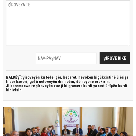
BALKÊŞÎ: Şîroveyên ku têde;
çêr, heqaret, hevokên biçûkxistinê û êrîşa
li ser bawerî, gel û neteweyên din hebin,
dê neyêne erêkirin.
JI kerema xwe re şîroveyên xwe jî bi
gramera kurdî
ya rast û
tîpên kurdî
binivîsin