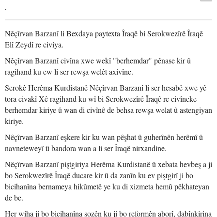
.
Nêçîrvan Barzanî li Bexdaya paytexta Îraqê bi Serokwezîrê Îraqê
Elî Zeydî re civiya.
Nêçîrvan Barzanî civîna xwe wekî "berhemdar" pênase kir û
ragihand ku ew li ser rewşa welêt axivîne.
Serokê Herêma Kurdistanê Nêçîrvan Barzanî li ser hesabê xwe yê
tora civakî Xê ragihand ku wî bi Serokwezîrê Îraqê re civîneke
berhemdar kiriye û wan di civînê de behsa rewşa welat û astengiyan
kiriye.
Nêçîrvan Barzanî eşkere kir ku wan pêşhat û guherînên herêmî û
navneteweyî û bandora wan a li ser Îraqê nirxandine.
Nêçîrvan Barzanî piştgiriya Herêma Kurdistanê û xebata hevbeş a ji
bo Serokwezîrê Îraqê ducare kir û da zanîn ku ev piştgirî ji bo
bicihanîna bernameya hikûmetê ye ku di xizmeta hemû pêkhateyan
de be.
Her wiha ji bo bicihanîna sozên ku ji bo reformên aborî, dabînkirina