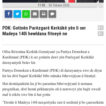
11:05
06 Tebaxe 2026
PDK: Gotinên Parêzgarê Kerkûkê yên li ser
A+
Madeya 140î hewldana fitneyê ne
A-
.
Ofîsa Rêxistina Kerkûk-Germiyanê ya Partiya Demokrat a
Kurdistanê (PDK) li ser gotinên dawî yên Parêzgarê Kerkûkê
daxuyaniyek belav kir.
Partiya Demokrat a Kurdistanê (PDK) di daxuyaniya xwe de diyar
kir ku divê bajarê Kerkûkê bibe mînaka bihevrejiyan û biratiyê.
Hat destnîşankirin ku ji bo parastina bihevrejiyanê û nemana
pirsgirêkan, divê hemû pêkhateyên olî û neteweyî yên bajêr xwedî
maf û erkên xwe bin û hat gotin:
"Destûr û Madeya 140î nexşerêyeke rast û serdemî ji bo çareserkirin