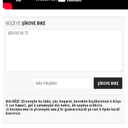
NÛÇEYE
ŞÎROVE BIKE
BALKÊŞÎ: Şîroveyên ku têde;
çêr, heqaret, hevokên biçûkxistinê û êrîşa
li ser bawerî, gel û neteweyên din hebin,
dê neyêne erêkirin.
JI kerema xwe re şîroveyên xwe jî bi
gramera kurdî
ya rast û
tîpên kurdî
binivîsin