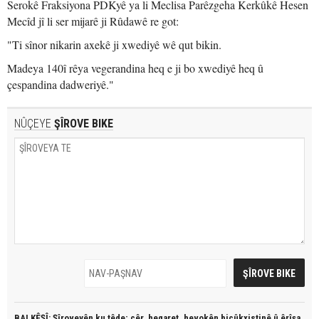
Serokê Fraksiyona PDKyê ya li Meclisa Parêzgeha Kerkûkê Hesen
Mecîd jî li ser mijarê ji Rûdawê re got:
"Ti sînor nikarin axekê ji xwediyê wê qut bikin.
Madeya 140î rêya vegerandina heq e ji bo xwediyê heq û
çespandina dadweriyê."
NÛÇEYE
ŞÎROVE BIKE
BALKÊŞÎ: Şîroveyên ku têde;
çêr, heqaret, hevokên biçûkxistinê û êrîşa