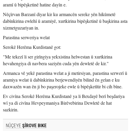
aramî û bipêşketinê hatine dayîn e.
Nêçîrvan Barzanî diyar kir ku armancên sereke yên hikûmetê
dabînkirina ewlehî û aramiyê, xurtkirina bipêşketinê û başkirina asta
xizmetguzariyan in.
Parastina serweriya welat
Serokê Herêma Kurdistanê got:
"Me tekezî li ser girîngiya yekxistina helwestan û xurtkirina
hevahengiya di navbera saziyên cuda yên dewletê de kir."
Armanca vê yekê parastina welat a ji metirsiyan, parastina serwerî û
aramiya welat û dabînkirina berjewendiyên bilind ên gelan e ku
daxwazên wan ên ji bo paşerojeke ewle û bipêşketîtir bi cih bîne.
Ev civîna Serokê Herêma Kurdistanê ya li Bexdayê berî beşdariya
wî ya di civîna Hevpeymaniya Birêvebirina Dewletê de hat
sazkirin.
NÛÇEYE
ŞÎROVE BIKE