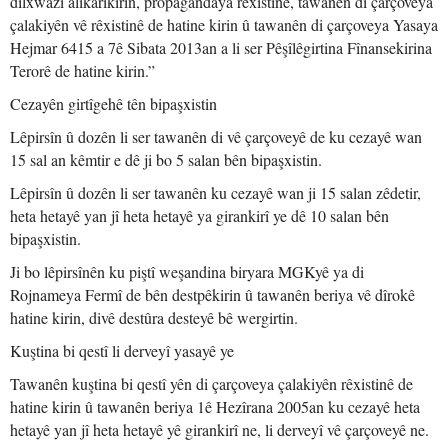
dilxwazî alîkarîkirin, propagandaya rêxistinê, tawanên di çarçoveya
çalakiyên vê rêxistinê de hatine kirin û tawanên di çarçoveya Yasaya
Hejmar 6415 a 7ê Sibata 2013an a li ser Pêşîlêgirtina Fînansekirina
Terorê de hatine kirin.”
Cezayên girtîgehê tên bipaşxistin
Lêpirsîn û dozên li ser tawanên di vê çarçoveyê de ku cezayê wan
15 sal an kêmtir e dê ji bo 5 salan bên bipaşxistin.
Lêpirsîn û dozên li ser tawanên ku cezayê wan ji 15 salan zêdetir,
heta hetayê yan jî heta hetayê ya girankirî ye dê 10 salan bên
bipaşxistin.
Ji bo lêpirsînên ku piştî weşandina biryara MGKyê ya di
Rojnameya Fermî de bên destpêkirin û tawanên beriya vê dîrokê
hatine kirin, divê destûra desteyê bê wergirtin.
Kuştina bi qestî li derveyî yasayê ye
Tawanên kuştina bi qestî yên di çarçoveya çalakiyên rêxistinê de
hatine kirin û tawanên beriya 1ê Hezîrana 2005an ku cezayê heta
hetayê yan jî heta hetayê yê girankirî ne, li derveyî vê çarçoveyê ne.