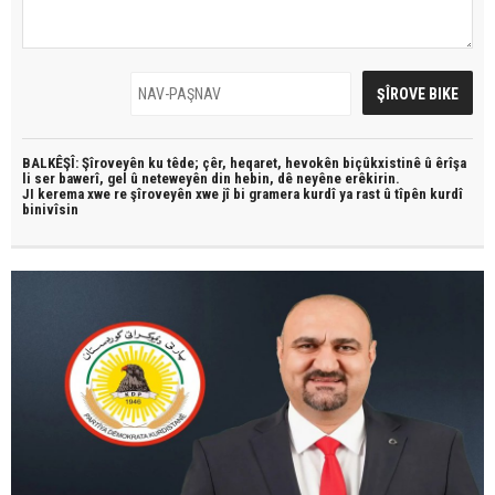
BALKÊŞÎ: Şîroveyên ku têde;
çêr, heqaret, hevokên biçûkxistinê û êrîşa
li ser bawerî, gel û neteweyên din hebin,
dê neyêne erêkirin.
JI kerema xwe re şîroveyên xwe jî bi
gramera kurdî
ya rast û
tîpên kurdî
binivîsin