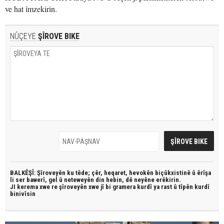
ve hat îmzekirin.
NÛÇEYE
ŞÎROVE BIKE
BALKÊŞÎ: Şîroveyên ku têde;
çêr, heqaret, hevokên biçûkxistinê û êrîşa
li ser bawerî, gel û neteweyên din hebin,
dê neyêne erêkirin.
JI kerema xwe re şîroveyên xwe jî bi
gramera kurdî
ya rast û
tîpên kurdî
binivîsin