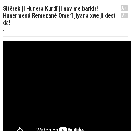
Sitêrek ji Hunera Kurdî ji nav me barkir!
A+
Hunermend Remezanê Omerî jiyana xwe ji dest
A-
da!
.