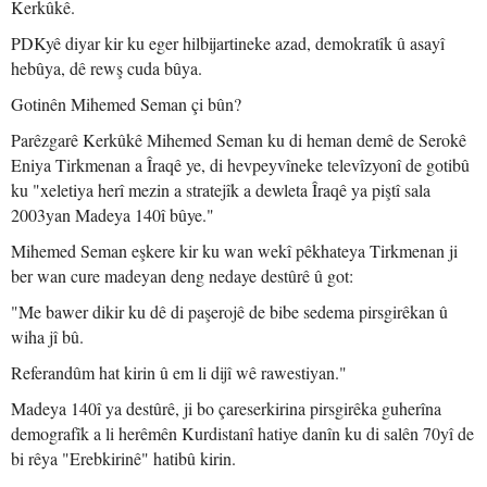
Kerkûkê.
PDKyê diyar kir ku eger hilbijartineke azad, demokratîk û asayî
hebûya, dê rewş cuda bûya.
Gotinên Mihemed Seman çi bûn?
Parêzgarê Kerkûkê Mihemed Seman ku di heman demê de Serokê
Eniya Tirkmenan a Îraqê ye, di hevpeyvîneke televîzyonî de gotibû
ku "xeletiya herî mezin a stratejîk a dewleta Îraqê ya piştî sala
2003yan Madeya 140î bûye."
Mihemed Seman eşkere kir ku wan wekî pêkhateya Tirkmenan ji
ber wan cure madeyan deng nedaye destûrê û got:
"Me bawer dikir ku dê di paşerojê de bibe sedema pirsgirêkan û
wiha jî bû.
Referandûm hat kirin û em li dijî wê rawestiyan."
Madeya 140î ya destûrê, ji bo çareserkirina pirsgirêka guherîna
demografîk a li herêmên Kurdistanî hatiye danîn ku di salên 70yî de
bi rêya "Erebkirinê" hatibû kirin.