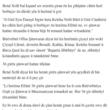
Betal Xelîl bal kişand ser zererên giran ên ku gihîştine cihên herî
berbiçav ên dîrokî yên li herêmê û got:
"Ji Girê Eyn Darayê bigire heta Keleha Nebî Hûrî û Girê Cindirêsê
ku cihên herî girîng û berbiçav ên herêma Efrînê ne, ev şûnwar
hatine rûxandin û hema bêje bi temamî hatine wêrankirin."
Birêvebirê Ofîsa Şûnwaran diyar kir ku herêmên çiyayî yên wekî
Çiyayê Lîlonê, deverên Beradê, Kalûta, Kîmar, Keleha Semanê û
Birca Qasê ku di nav sînorê "Bajarên Jibîrbûyî" de ne, rûbirûyî
kolandinên qaçax û talankirinê bûne.
36 girên şûnwarî hatine têkdan
Betal Xelîl diyar kir ku hemû girên şûnwarî yên qeydkirî di bin
metirsiyê de ne û li pey çû:
"Li herêma Efrînê 36 girên şûnwarî hene ku li cem Birêvebiriya
Giştî ya Şûnwar û Muzexaneyan tomarkirî ne. Her 36 gir rûbirûyî
rûxandinê bûne.
Ez bi xwe di dema dawî de çûm hemû giran û min bi çavên xwe dît