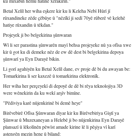
ku mixabin hemû hatine xerakirin."
Betal Xelîl her wiha eşkere kir ku li Keleha Nebî Hûrî jî
rûxandineke zêde çêbûye û "nêzîkî ji sedî 70yê rûberê vê kelehê
hatiye rûxandin û têkdan."
Projeyek ji bo belgekirina şûnwaran
Wî li ser parastina şûnwarên mayî behsa projeyeke nû ya ofîsa xwe
kir û got ku di demeke nêz de ew dê dest bi belgekirina depoya
şûnwarî ya Eyn Darayê bikin.
Li gorî agahiyên ku Betal Xelîl dane, ev proje dê bi du awayan be:
Tomarkirina li ser kaxezê û tomarkirina elektronîk.
Her wiha her perçeyekî di depoyê de dê bi rêya teknolojiya 3D
were wênekirin da ku wekî arşîv bimîne.
"Pêdiviya karê nûjenkirinê bi demê heye"
Birêvebirê Ofîsa Şûnwaran diyar kir ku Birêvebiriya Giştî ya
Şûnwar û Muzexaneyan a Helebê ji bo nûjenkirina Eyn Darayê
plansazî û lêkolînên pêwîst amade kirine lê li pêşiya vî karî
astengên mezin hene û biland: