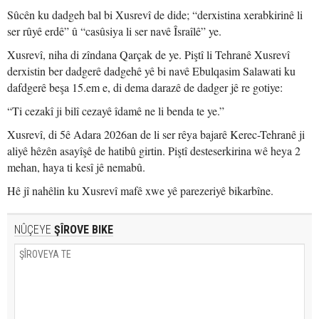
Sûcên ku dadgeh bal bi Xusrevî de dide; “derxistina xerabkirinê li
ser rûyê erdê” û “casûsiya li ser navê Îsraîlê” ye.
Xusrevî, niha di zîndana Qarçak de ye. Piştî li Tehranê Xusrevî
derxistin ber dadgerê dadgehê yê bi navê Ebulqasim Salawati ku
dafdgerê beşa 15.em e, di dema darazê de dadger jê re gotiye:
“Ti cezakî ji bilî cezayê îdamê ne li benda te ye.”
Xusrevî, di 5ê Adara 2026an de li ser rêya bajarê Kerec-Tehranê ji
aliyê hêzên asayîşê de hatibû girtin. Piştî desteserkirina wê heya 2
mehan, haya ti kesî jê nemabû.
Hê jî nahêlin ku Xusrevî mafê xwe yê parezeriyê bikarbîne.
NÛÇEYE
ŞÎROVE BIKE