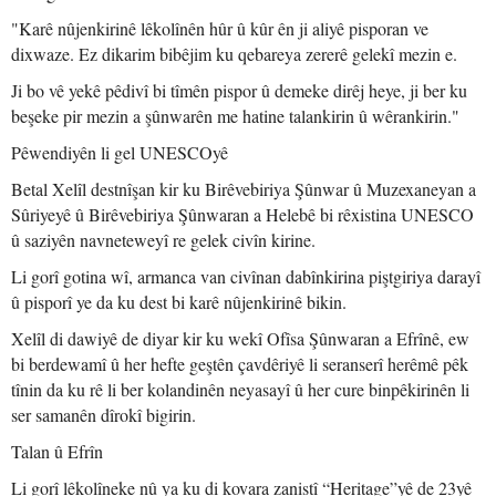
"Karê nûjenkirinê lêkolînên hûr û kûr ên ji aliyê pisporan ve
dixwaze. Ez dikarim bibêjim ku qebareya zererê gelekî mezin e.
Ji bo vê yekê pêdivî bi tîmên pispor û demeke dirêj heye, ji ber ku
beşeke pir mezin a şûnwarên me hatine talankirin û wêrankirin."
Pêwendiyên li gel UNESCOyê
Betal Xelîl destnîşan kir ku Birêvebiriya Şûnwar û Muzexaneyan a
Sûriyeyê û Birêvebiriya Şûnwaran a Helebê bi rêxistina UNESCO
û saziyên navneteweyî re gelek civîn kirine.
Li gorî gotina wî, armanca van civînan dabînkirina piştgiriya darayî
û pisporî ye da ku dest bi karê nûjenkirinê bikin.
Xelîl di dawiyê de diyar kir ku wekî Ofîsa Şûnwaran a Efrînê, ew
bi berdewamî û her hefte geştên çavdêriyê li seranserî herêmê pêk
tînin da ku rê li ber kolandinên neyasayî û her cure binpêkirinên li
ser samanên dîrokî bigirin.
Talan û Efrîn
Li gorî lêkolîneke nû ya ku di kovara zanistî “Heritage”yê de 23yê