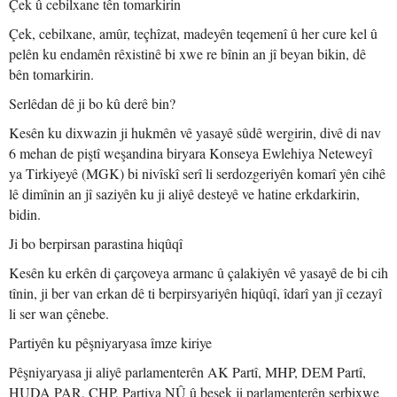
Çek û cebilxane tên tomarkirin
Çek, cebilxane, amûr, teçhîzat, madeyên teqemenî û her cure kel û
pelên ku endamên rêxistinê bi xwe re bînin an jî beyan bikin, dê
bên tomarkirin.
Serlêdan dê ji bo kû derê bin?
Kesên ku dixwazin ji hukmên vê yasayê sûdê wergirin, divê di nav
6 mehan de piştî weşandina biryara Konseya Ewlehiya Neteweyî
ya Tirkiyeyê (MGK) bi nivîskî serî li serdozgeriyên komarî yên cihê
lê dimînin an jî saziyên ku ji aliyê desteyê ve hatine erkdarkirin,
bidin.
Ji bo berpirsan parastina hiqûqî
Kesên ku erkên di çarçoveya armanc û çalakiyên vê yasayê de bi cih
tînin, ji ber van erkan dê ti berpirsyariyên hiqûqî, îdarî yan jî cezayî
li ser wan çênebe.
Partiyên ku pêşniyaryasa îmze kiriye
Pêşniyaryasa ji aliyê parlamenterên AK Partî, MHP, DEM Partî,
HUDA PAR, CHP, Partiya NÛ û beşek ji parlamenterên serbixwe