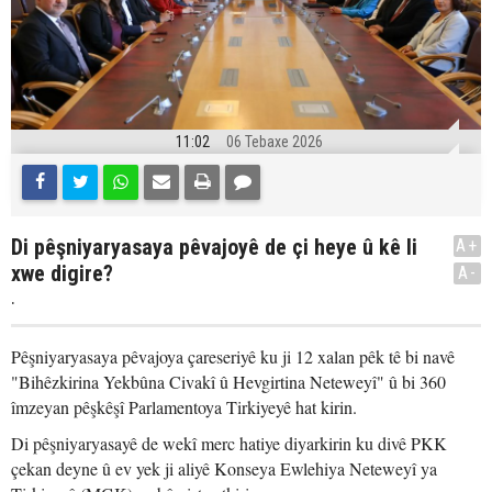
11:02
06 Tebaxe 2026
Di pêşniyaryasaya pêvajoyê de çi heye û kê li
A+
xwe digire?
A-
.
Pêşniyaryasaya pêvajoya çareseriyê ku ji 12 xalan pêk tê bi navê
"Bihêzkirina Yekbûna Civakî û Hevgirtina Neteweyî" û bi 360
îmzeyan pêşkêşî Parlamentoya Tirkiyeyê hat kirin.
Di pêşniyaryasayê de wekî merc hatiye diyarkirin ku divê PKK
çekan deyne û ev yek ji aliyê Konseya Ewlehiya Neteweyî ya