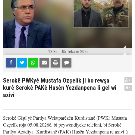
12:26
05 Tebaxe 2026
Serokê PWKyê Mustafa Ozçelîk ji bo rewşa
A+
kurê Serokê PAKê Husên Yezdanpena li gel wî
A-
axivî
.
Serokê Giştî yê Partîya Welatparêzên Kurdistanê (PWK) Mustafa
Ozçelîk roja 05.08.2026ê, bi peywendîyeke telefonî, bi Serokê
Partîya Azadîya Kurdistanê (PAK) Husên Yezdanpena re axivî û