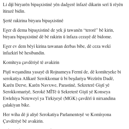
Li dijî biryarên bipaşxistinê yên dadgerê înfazê dikarin serî li rêyên
îtirazê bidin.
Şertê rakirina biryara bipaşxistinê
Eger di dema bipaşxistinê de yek ji tawanên “terorê” bê kirin,
biryara bipaşxistinê dê bê rakirin û înfaza cezayê dê bidome.
Eger ev dem bêyî kirina tawanan derbas bibe, dê ceza wekî
înfazkirî bê hesibandin.
Komîteya çavdêriyê tê avakirin
Piştî weşandina yasayê di Rojnameya Fermî de, dê komîteyeke bi
serokatiya Alîkarê Serokkomar û bi beşdariya Wezîrên Dadê,
Karên Derve, Karên Navxwe, Parastinê, Sekreterê Giştî yê
Serokkomariyê, Serokê MÎTê û Sekreterê Giştî yê Konseya
Ewlehiya Neteweyî ya Tirkiyeyê (MGK) çavdêrî û nirxandina
çalakiyan bike.
Her wiha dê ji aliyê Serokatiya Parlamentoyê ve Komîsyona
Çavdêriyê bê avakirin.