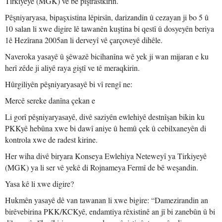
Tirkiyeyê (MGK) ve bê piştrastkirin.
Pêşniyaryasa, bipaşxistina lêpirsîn, darizandin û cezayan ji bo 5 û
10 salan li xwe digire lê tawanên kuştina bi qestî û dosyeyên beriya
1ê Hezîrana 2005an li derveyî vê çarçoveyê dihêle.
Naveroka yasayê û şêwazê bicihanîna wê yek ji wan mijaran e ku
herî zêde ji aliyê raya giştî ve tê meraqkirin.
Hûrgiliyên pêşniyaryasayê bi vî rengî ne:
Mercê sereke danîna çekan e
Li gorî pêşniyaryasayê, divê saziyên ewlehiyê destnîşan bikin ku
PKKyê hebûna xwe bi dawî aniye û hemû çek û cebilxaneyên di
kontrola xwe de radest kirine.
Her wiha divê biryara Konseya Ewlehiya Neteweyî ya Tirkiyeyê
(MGK) ya li ser vê yekê di Rojnameya Fermî de bê weşandin.
Yasa kê li xwe digire?
Hukmên yasayê dê van tawanan li xwe bigire: “Damezirandin an
birêvebirina PKK/KCKyê, endamtiya rêxistinê an jî bi zanebûn û bi