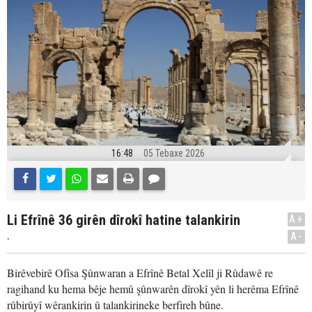
16:48
05 Tebaxe 2026
Li Efrînê 36 girên dîrokî hatine talankirin
A+
.
A-
Birêvebirê Ofîsa Şûnwaran a Efrînê Betal Xelîl ji Rûdawê re
ragihand ku hema bêje hemû şûnwarên dîrokî yên li herêma Efrînê
rûbirûyî wêrankirin û talankirineke berfireh bûne.