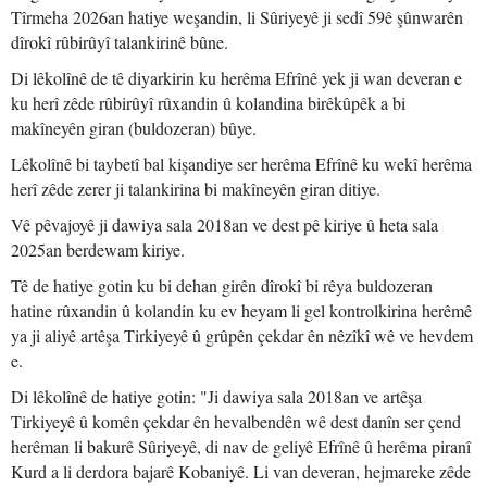
Tîrmeha 2026an hatiye weşandin, li Sûriyeyê ji sedî 59ê şûnwarên
dîrokî rûbirûyî talankirinê bûne.
Di lêkolînê de tê diyarkirin ku herêma Efrînê yek ji wan deveran e
ku herî zêde rûbirûyî rûxandin û kolandina birêkûpêk a bi
makîneyên giran (buldozeran) bûye.
Lêkolînê bi taybetî bal kişandiye ser herêma Efrînê ku wekî herêma
herî zêde zerer ji talankirina bi makîneyên giran ditiye.
Vê pêvajoyê ji dawiya sala 2018an ve dest pê kiriye û heta sala
2025an berdewam kiriye.
Tê de hatiye gotin ku bi dehan girên dîrokî bi rêya buldozeran
hatine rûxandin û kolandin ku ev heyam li gel kontrolkirina herêmê
ya ji aliyê artêşa Tirkiyeyê û grûpên çekdar ên nêzîkî wê ve hevdem
e.
Di lêkolînê de hatiye gotin: "Ji dawiya sala 2018an ve artêşa
Tirkiyeyê û komên çekdar ên hevalbendên wê dest danîn ser çend
herêman li bakurê Sûriyeyê, di nav de geliyê Efrînê û herêma piranî
Kurd a li derdora bajarê Kobaniyê. Li van deveran, hejmareke zêde