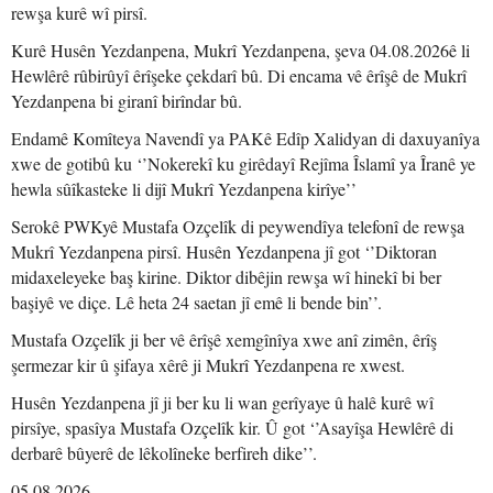
rewşa kurê wî pirsî.
Kurê Husên Yezdanpena, Mukrî Yezdanpena, şeva 04.08.2026ê li
Hewlêrê rûbirûyî êrîşeke çekdarî bû. Di encama vê êrîşê de Mukrî
Yezdanpena bi giranî birîndar bû.
Endamê Komîteya Navendî ya PAKê Edîp Xalidyan di daxuyanîya
xwe de gotibû ku ‘’Nokerekî ku girêdayî Rejîma Îslamî ya Îranê ye
hewla sûîkasteke li dijî Mukrî Yezdanpena kirîye’’
Serokê PWKyê Mustafa Ozçelîk di peywendîya telefonî de rewşa
Mukrî Yezdanpena pirsî. Husên Yezdanpena jî got ‘’Diktoran
midaxeleyeke baş kirine. Diktor dibêjin rewşa wî hinekî bi ber
başiyê ve diçe. Lê heta 24 saetan jî emê li bende bin’’.
Mustafa Ozçelîk ji ber vê êrîşê xemgînîya xwe anî zimên, êrîş
şermezar kir û şifaya xêrê ji Mukrî Yezdanpena re xwest.
Husên Yezdanpena jî ji ber ku li wan gerîyaye û halê kurê wî
pirsîye, spasîya Mustafa Ozçelîk kir. Û got ‘’Asayîşa Hewlêrê di
derbarê bûyerê de lêkolîneke berfireh dike’’.
05.08.2026