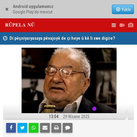
Android uygulamamız
Yükle
Google Play'de mevcut
ke
Di pêşniyaryasaya pêvajoyê de çi heye û kê li xwe digire?
Li Efrînê 3
13:04
29 Nîsane 2025