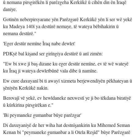
û nemana pirsgirêkên li parêzgeha Kerkûkê û cihên din ên Îraqê
daniye.
Gotinên neberpirsyarane yên Parêzgarê Kerkûkê yên li ser wê yekê
ku Madeya 140î ya destûrê nemaye, tê wateya bêbihakirin û
nemana destûrê."
'Eger destûr nemîne Îraq nabe dewlet'
PDKyê bal kişand ser girîngiya destûrê û anî zimên:
"Ew bi xwe jî baş dizane ku eger destûr nemîne, ev tê wê wateyê
ku Îraq ji wateya dewletbûnê vala dibe û namîne.
Ew cure daxuyanî bi ti awayî xizmeta berjewendiyên pêkhateyan û
şêniyên Kerkûkê nakin.
Berovajî vê yekê, ev hewldaneke nexwestî ye ji bo têkdana biratiyê
û kûrkirina pirsgirêkan e."
'Bi peymaneke gumanbar bûye parêzgar'
Di daxuyaniyê de her wiha hat destnîşankirin ku Mihemed Seman
Kenan bi "peymaneke gumanbar a li Otela Reşîd" bûye Parêzgarê