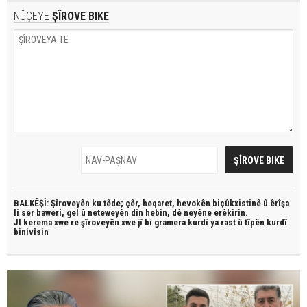
NÛÇEYE
ŞÎROVE BIKE
BALKÊŞÎ: Şîroveyên ku têde;
çêr, heqaret, hevokên biçûkxistinê û êrîşa
li ser bawerî, gel û neteweyên din hebin,
dê neyêne erêkirin.
JI kerema xwe re şîroveyên xwe jî bi
gramera kurdî
ya rast û
tîpên kurdî
binivîsin