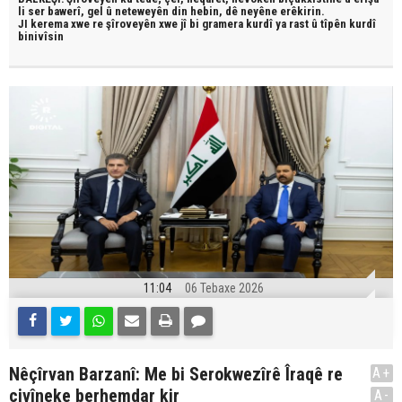
li ser bawerî, gel û neteweyên din hebin,
dê neyêne erêkirin.
JI kerema xwe re şîroveyên xwe jî bi
gramera kurdî
ya rast û
tîpên kurdî
binivîsin
11:04
06 Tebaxe 2026
Nêçîrvan Barzanî: Me bi Serokwezîrê Îraqê re
A+
civîneke berhemdar kir
A-