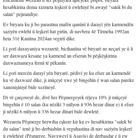
hesabkirina dema xizmeta leşkerî û ewlehiyê bi awayê "salek bi du
salan" pejirandiye.
Ev biryara ku ji bo parastina mafên qanûnî û darayî yên karmendên
saziyên ewlehî û leşkerî hat girtin, di navbera 4ê Tîrmeha 1992an
heta 31ê Kanûna 2024an vegirtî dike.
Li gorî daxuyaniya wezaretê, bicihanîna vê biryarê ne neçarî ye û li
ser daxwaza kesane ya karmend an efseran bi pêşkêşkirina
daxwaznameya fermî tê pêkanîn.
Li gorî mercên darayî yên biryarê, pêdivî ye ku efser an karmendê
ku vê daxwazê dike, ji mûçeyê xwe yê bingehîn ê wan salan pareke
xanenişîniyê bide xezîneyê.
Di vê çarçoveyê de, divê her Pêşmergeyek rêjeya 10% ji mûçeyê
bingehîn ê 10 salan (ku nêzîkî 3 mîlyon û 936 hezar dînar e) û efser
jî nêzîkî 6 mîlyon û 336 hezar dînarî bide dewletê.
Wezareta Pêşmerge herwiha eşkere kir ku ev hesabkirina "salek bi
du salan" tenê ji bo derbasbûn û veguhastina di nav saziyên leşkerî
û ewlehiyê (Pêşmerge, Navxweyî û Asayîş) de derbasdar e û ew