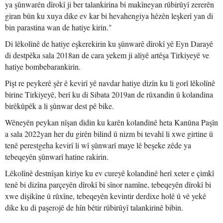
ya şûnwarên dîrokî ji ber talankirina bi makîneyan rûbirûyî zererên
giran bûn ku xuya dike ev kar bi hevahengiya hêzên leşkerî yan di
bin parastina wan de hatiye kirin."
Di lêkolînê de hatiye eşkerekirin ku şûnwarê dîrokî yê Eyn Darayê
di destpêka sala 2018an de cara yekem ji aliyê artêşa Tirkiyeyê ve
hatiye bombebarankirin.
Pişt re peykerê şêr ê kevirî yê navdar hatiye dizîn ku li gorî lêkolînê
birine Tirkiyeyê, berî ku di Sibata 2019an de rûxandin û kolandina
birêkûpêk a li şûnwar dest pê bike.
Wêneyên peykan nîşan didin ku karên kolandinê heta Kanûna Paşîn
a sala 2022yan her du girên bilind û nizm bi tevahî li xwe girtine û
tenê perestgeha kevirî li wî şûnwarî maye lê beşeke zêde ya
tebeqeyên şûnwarî hatine rakirin.
Lêkolînê destnîşan kiriye ku ev cureyê kolandinê herî xeter e çimkî
tenê bi dizîna parçeyên dîrokî bi sînor namîne, tebeqeyên dîrokî bi
xwe dişikîne û rûxîne, tebeqeyên kevintir derdixe holê û vê yekê
dike ku di paşerojê de hîn bêtir rûbirûyî talankirinê bibin.