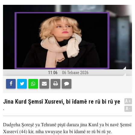
11:06
06 Tebaxe 2026
Jina Kurd Şemsî Xusrevi, bi îdamê re rû bi rû ye
A+
.
A-
Dadgeha Şoreşê ya Tehranê piştî daraza jina Kurd ya bi navê Şemsî
Xusrevî (44) kir, niha xwuyaye ku bi îdamê re rû bi rû ye.