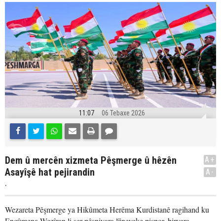
11:07
06 Tebaxe 2026
Dem û mercên xizmeta Pêşmerge û hêzên
A+
Asayîşê hat pejirandin
A-
.
Wezareta Pêşmerge ya Hikûmeta Herêma Kurdistanê ragihand ku
Encûmena Wezîran li ser pêşniyara lîjneyeke pispor, biryara