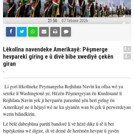
21:50
07 Tebaxe 2026
Lêkolîna navendeke Amerîkayê: Pêşmerge
A+
hevparekî girîng e û divê bibe xwediyê çekên
A-
giran
.
Li gorî lêkolîneke Peymangeha Rojhilata Navîn ku ofîsa wê ya
sereke li Washingtonê ye, Hêzên Pêşmergeyan ên Kurdistanê li
Rojhilata Navîn yek ji hevparên parastinê yên herî girîng ên
Amerîkayê ne û hêjayî wê ne ku şiyanên wan bi çek û perwerdeyan
werin bilindkirin.
Lê belê dabeşbûna partîtî bandorê li vê hêzê dike û rê li ber
bipêşketina wê digire, di vê demê de herêmên hevpar û gavên