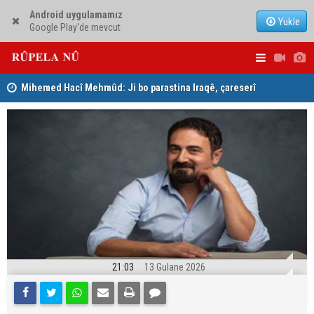
Android uygulamamız
Yükle
Google Play'de mevcut
Mihemed Hacî Mehmûd: Ji bo parastina Iraqê, çareserî
Serokerkan
sîstema konfederalî ye
Dîcleyê hi
21:03
13 Gulane 2026