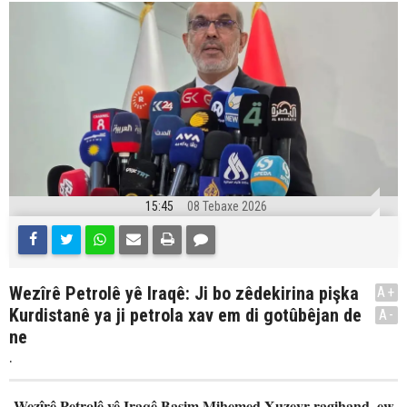
15:45
08 Tebaxe 2026
Wezîrê Petrolê yê Iraqê: Ji bo zêdekirina pişka
A+
Kurdistanê ya ji petrola xav em di gotûbêjan de
A-
ne
.
Wezîrê Petrolê yê Iraqê Basim Mihemed Xuzeyr ragihand, ew