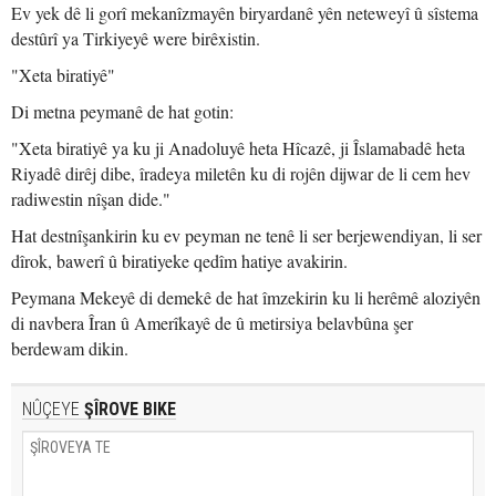
Ev yek dê li gorî mekanîzmayên biryardanê yên neteweyî û sîstema
destûrî ya Tirkiyeyê were birêxistin.
"Xeta biratiyê"
Di metna peymanê de hat gotin:
"Xeta biratiyê ya ku ji Anadoluyê heta Hîcazê, ji Îslamabadê heta
Riyadê dirêj dibe, îradeya miletên ku di rojên dijwar de li cem hev
radiwestin nîşan dide."
Hat destnîşankirin ku ev peyman ne tenê li ser berjewendiyan, li ser
dîrok, bawerî û biratiyeke qedîm hatiye avakirin.
Peymana Mekeyê di demekê de hat îmzekirin ku li herêmê aloziyên
di navbera Îran û Amerîkayê de û metirsiya belavbûna şer
berdewam dikin.
NÛÇEYE
ŞÎROVE BIKE