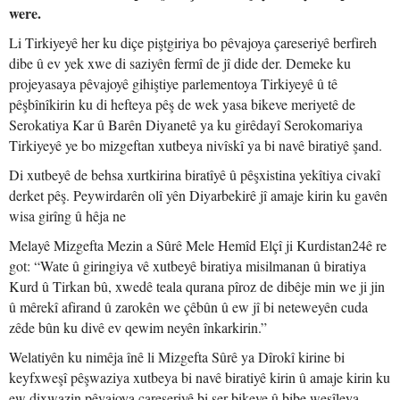
were.
Li Tirkiyeyê her ku diçe piştgiriya bo pêvajoya çareseriyê berfireh
dibe û ev yek xwe di saziyên fermî de jî dide der. Demeke ku
projeyasaya pêvajoyê gihiştiye parlementoya Tirkiyeyê û tê
pêşbînîkirin ku di hefteya pêş de wek yasa bikeve meriyetê de
Serokatiya Kar û Barên Diyanetê ya ku girêdayî Serokomariya
Tirkiyeyê ye bo mizgeftan xutbeya nivîskî ya bi navê biratiyê şand.
Di xutbeyê de behsa xurtkirina biratîyê û pêşxistina yekîtiya civakî
derket pêş. Peywirdarên olî yên Diyarbekirê jî amaje kirin ku gavên
wisa girîng û hêja ne
Melayê Mizgefta Mezin a Sûrê Mele Hemîd Elçî ji Kurdistan24ê re
got: “Wate û giringiya vê xutbeyê biratiya misilmanan û biratiya
Kurd û Tirkan bû, xwedê teala qurana pîroz de dibêje min we ji jin
û mêrekî afirand û zarokên we çêbûn û ew jî bi neteweyên cuda
zêde bûn ku divê ev qewim neyên înkarkirin.”
Welatiyên ku nimêja înê li Mizgefta Sûrê ya Dîrokî kirine bi
keyfxweşî pêşwaziya xutbeya bi navê biratiyê kirin û amaje kirin ku
ew dixwazin pêvajoya çareseriyê bi ser bikeve û bibe wesîleya