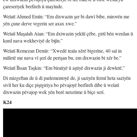
çareseriyek berfireh û mayînde.
Welatî Ahmed Emîn: “Em dixwazin şer bi dawî bibe, mirovên me
yên çune derve vegerin ser axax xwe.”
Welatî Maşalah Atan: “Em dxiwazin yekîtî çêbe, girtî bên werdan û
kurd nava wekheviyê de bijîn.”
Welatî Remezan Demîr: “Xwedê teala xêrê bigerîne, 40 sal in
milletê me nava vî şerî de perişan bu, em dixwazin bi xêr be.”
Welatî Îhsan Taşkin: “Em biratiyê û aştiyê dixwazin ji dewletê.”
Di mizgeftan de û di parlementoyê de, ji saziyên fermî heta saziyên
sivîl her ku diçe piştgiriya bo pêvajoyê berfireh dibe û welatî
dixwazin pêvajop wek yên berê nexetime û biçe serî.
K24