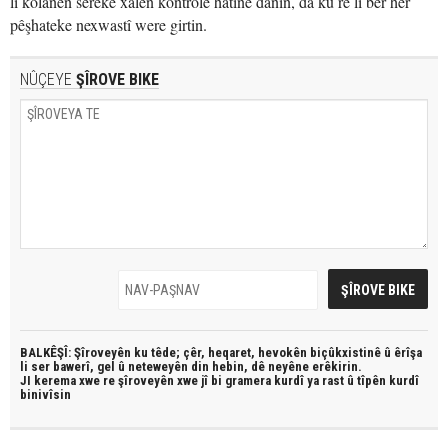
li kolanên sereke xalên kontrolê hatine danîn, da ku rê li ber her
pêşhateke nexwastî were girtin.
NÛÇEYE
ŞÎROVE BIKE
BALKÊŞÎ: Şîroveyên ku têde;
çêr, heqaret, hevokên biçûkxistinê û êrîşa
li ser bawerî, gel û neteweyên din hebin,
dê neyêne erêkirin.
JI kerema xwe re şîroveyên xwe jî bi
gramera kurdî
ya rast û
tîpên kurdî
binivîsin