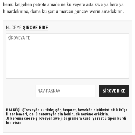
hemû kêlgehên petrolê amade ne ku vegere asta xwe ya berê ya
hinardekirinê, dema ku şert û mercên guncav werin amadekirin.
NÛÇEYE
ŞÎROVE BIKE
BALKÊŞÎ: Şîroveyên ku têde;
çêr, heqaret, hevokên biçûkxistinê û êrîşa
li ser bawerî, gel û neteweyên din hebin,
dê neyêne erêkirin.
JI kerema xwe re şîroveyên xwe jî bi
gramera kurdî
ya rast û
tîpên kurdî
binivîsin