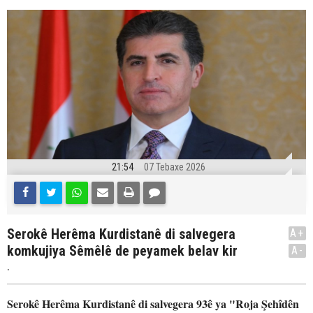
21:54
07 Tebaxe 2026
Serokê Herêma Kurdistanê di salvegera
A+
komkujiya Sêmêlê de peyamek belav kir
A-
.
Serokê Herêma Kurdistanê di salvegera 93ê ya "Roja Şehîdên