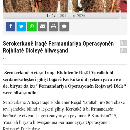
15:47
08 Tebaxe 2026
Serokerkanê Iraqê Fermandariya Operasyonên
A+
Rojhilatê Dîcleyê hilweşand
A-
.
Serokerkanê Artêşa Iraqê Ebdulemîr Reşîd Yarallah bi
serdaneke leşkerî gihîşt bajarê Kerkûkê û di yekem gava xwe
de, biryar da ku "Fermandariya Operasyonên Rojavayê Dîcle"
were hilweşandin.
Serokerkanê Artêşa Iraqê Ebdulemîr Reşîd Yarallah, îro 8ê Tebaxê
tevî şandeke bilind a leşkerî gihîşt Kerkûkê û bi fermandarên
herêmê re civiya. Li gorî zanyariyên peyamnêrê Kurdistan24ê,
Yarallah biryara hilweşandina Fermandeyiya Operasyonên
Rojavayê Dîcle daye.