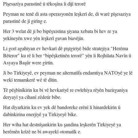
Pîşesaziya parastinê û têkoşîna li dijî terorê
Peyman ne tenê di asta operasyonên leşkerî de, di warê pîşesaziya
parastinê de jî girîng e.
Her 3 welat dê ji bo bipêşxistina şiyana xebata bi hev re ya
yekîneyên xwe yên leşkerî gavan biavêjin.
Li gorî agahiyan ev hevkarî dê piştgiriyê bide stratejiya "Herêma
Bêteror" ku rê li ber “bipêşketinên terorê” yên li Rojhilata Navîn û
Asyaya Başûr were girtin.
Ji bo Tirkiyeyê, ev peyman ne alternatîfa endamtiya NATOyê ye lê
wekî temamkerê wê tê dîtin.
Tê pêşbînîkirin ku bi vê hevkariyê re ewlehiya rêyên bazirganiya
deryayî ya cîhanî zêdetir bibe.
Hat diyarkirin ku ev yek dê bandoreke erênî li hinardekirin û
dabînkirina enerjiyê ya Tirkiyeyê bike.
Her wiha hat destnîşankirin ku şandina leşkerên Tirkiyeyê ya
herêmên krîzê ne bi awayekî otomatîk e.