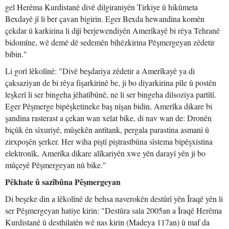
gel Herêma Kurdistanê divê dilgiraniyên Tirkiye û hikûmeta
Bexdayê jî li ber çavan bigirin. Eger Bexda hewandina komên
çekdar û karkirina li dijî berjewendiyên Amerîkayê bi rêya Tehranê
bidomîne, wê demê dê sedemên bihêzkirina Pêşmergeyan zêdetir
bibin."
Li gorî lêkolînê: "Divê beşdariya zêdetir a Amerîkayê ya di
çaksaziyan de bi rêya fişarkirinê be, ji bo diyarkirina pîle û postên
leşkerî li ser bingeha jêhatîbûnê, ne li ser bingeha dilsoziya partîtî.
Eger Pêşmerge bipêşketineke baş nîşan bidin, Amerîka dikare bi
şandina rasterast a çekan wan xelat bike, di nav wan de: Dronên
biçûk ên sîxuriyê, mûşekên antîtank, pergala parastina asmanî û
zirxpoşên şerker. Her wiha piştî piştrastbûna sîstema bipêşxistina
elektronîk, Amerîka dikare alîkariyên xwe yên darayî yên ji bo
mûçeyê Pêşmergeyan nû bike."
Pêkhate û sazîbûna Pêşmergeyan
Di beşeke din a lêkolînê de behsa naverokên destûrî yên Îraqê yên li
ser Pêşmergeyan hatiye kirin: "Destûra sala 2005an a Îraqê Herêma
Kurdistanê û desthilatên wê nas kirin (Madeya 117an) û maf da