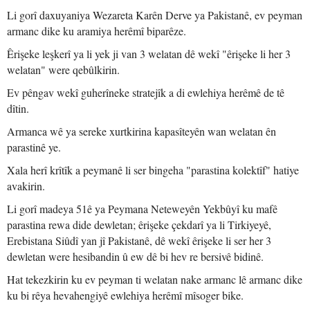
Li gorî daxuyaniya Wezareta Karên Derve ya Pakistanê, ev peyman
armanc dike ku aramiya herêmî biparêze.
Êrişeke leşkerî ya li yek ji van 3 welatan dê wekî "êrişeke li her 3
welatan" were qebûlkirin.
Ev pêngav wekî guherîneke stratejîk a di ewlehiya herêmê de tê
dîtin.
Armanca wê ya sereke xurtkirina kapasîteyên wan welatan ên
parastinê ye.
Xala herî krîtîk a peymanê li ser bingeha "parastina kolektîf" hatiye
avakirin.
Li gorî madeya 51ê ya Peymana Neteweyên Yekbûyî ku mafê
parastina rewa dide dewletan; êrişeke çekdarî ya li Tirkiyeyê,
Erebistana Siûdî yan jî Pakistanê, dê wekî êrişeke li ser her 3
dewletan were hesibandin û ew dê bi hev re bersivê bidinê.
Hat tekezkirin ku ev peyman ti welatan nake armanc lê armanc dike
ku bi rêya hevahengiyê ewlehiya herêmî mîsoger bike.