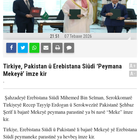
21:51
07 Tebaxe 2026
Tirkiye, Pakistan û Erebistana Siûdî ‘Peymana
A+
Mekeyê’ îmze kir
A-
.
Şahzadeyê Erebistana Siûdî Mihemed Bin Selman, Serokkomarê
Tirkiyeyê Recep Tayyîp Erdogan û Serokwezîrê Pakistanê Şehbaz
Şerîf li bajarê Mekeyê peymana parastinê ya bi navê “Meke” îmze
kir.
Tirkiye, Erebistana Siûdî û Pakistanê li bajarê Mekeyê yê Erebistana
Siûdî peymaneke parastinê ya hevbeş îmze kir.