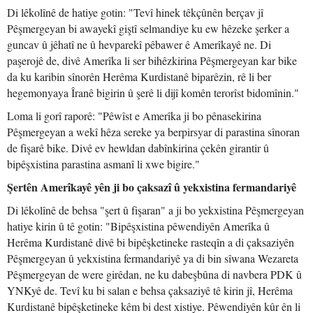
Di lêkolînê de hatiye gotin: "Tevî hinek têkçûnên berçav jî
Pêşmergeyan bi awayekî giştî selmandiye ku ew hêzeke şerker a
guncav û jêhatî ne û hevparekî pêbawer ê Amerîkayê ne. Di
paşerojê de, divê Amerîka li ser bihêzkirina Pêşmergeyan kar bike
da ku karibin sînorên Herêma Kurdistanê biparêzin, rê li ber
hegemonyaya Îranê bigirin û şerê li dijî komên terorîst bidomînin."
Loma li gorî raporê: "Pêwîst e Amerîka ji bo pênasekirina
Pêşmergeyan a wekî hêza sereke ya berpirsyar di parastina sînoran
de fişarê bike. Divê ev hewldan dabînkirina çekên girantir û
bipêşxistina parastina asmanî li xwe bigire."
Şertên Amerîkayê yên ji bo çaksazî û yekxistina fermandariyê
Di lêkolînê de behsa "şert û fişaran" a ji bo yekxistina Pêşmergeyan
hatiye kirin û tê gotin: "Bipêşxistina pêwendiyên Amerîka û
Herêma Kurdistanê divê bi bipêşketineke rasteqîn a di çaksaziyên
Pêşmergeyan û yekxistina fermandariyê ya di bin sîwana Wezareta
Pêşmergeyan de were girêdan, ne ku dabeşbûna di navbera PDK û
YNKyê de. Tevî ku bi salan e behsa çaksaziyê tê kirin jî, Herêma
Kurdistanê bipêşketineke kêm bi dest xistiye. Pêwendiyên kûr ên li