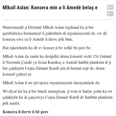
Mîkaîl Aslan: Konsera min a li Amedê belaş e
A+
.
A-
Hunermendê ji Dêrsimê Mîkaîl Aslan ragihand ku ji ber
qerebalixiya bernameyê û guherînên di organîzasyonê de, ew dê
konsera xwe ya li Amedê li derve pêk bîne.
Hat eşkerekirin ku dê ev konser ji bo xelkê bê pere be.
Mîkaîl Aslan da zanîn ku destpêkê dema konserê wekî 15ê Gulanê
li Navenda Çandê ya Sezai Karakoç a Amedê hatibû plankirin lê ji
ber çalakiyên Cejna Zimanê Kurdî yên di heman rojê de, dema
konserê guherî ye.
Mîkaîl Aslan li ser pêvajoya organîzasyonê daxuyaniyek da.
Wî diyar kir ku ji ber hinek astengiyan, ji wan re hatiye gotin ku ew
çalakiyên ku di çarçoveya Cejna Zimanê Kurdî de hatibûn plankirin
pêk nayên.
Konsera li derve û bê pere