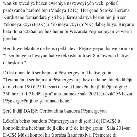
wan ku xwediyê hêzên ewlehiya navxweyî yên wekî polîs û
parêzvanên herêmê bin (Madeya 121ê). Her çend Serokê Herêma
Kurdistanê fermandarê giştî be jî fermandariya hêzan hîn jî li ser
Yekîneya 80yî (PDK) û Yekîneya 70yî (YNK) dabeş bûye. Biryar e
heta Îlona 2026an ev hêz hemû bi Wezareta Pêşmergeyan ve werin
girêdan."
Her di wê lêkolînê de behsa pêkhateya Pêşmergeyan hatiye kirin ku
"li ser bingeha lîwayan hatiye rêkxistin û li ser 8 mîhweran hatiye
dabeşkirin."
Di lêkolînê de li ser hejmara Pêşmergeyan jî hatiye gotin:
"Texmînên li ser hejmara Pêşmergeyan ji hev cuda ne; hinek dibêjin
di navbera 190 û 250 hezarî de ye û hinekên din jî dibêjin digihe
350 hezarî. Lê belê li gorî nirxandineke sala 2021ê, nêzîkî 56 hezar
Pêşmergeyên ji bo şer amade hene."
Şerê li dijî DAIŞê: Ceribandina bandora Pêşmergeyan
Lêkolîn behsa bandora Pêşmergeyan a di şerê li dijî DAIŞê û
kontrolkirina herêman de jî dike û tê de hatiye gotin: "Sala 2014an
DAIŞê Mûsil kontrol kir û artêşa Îraqê rûxiya. Pêşmerge di