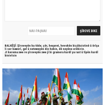
BALKÊŞÎ: Şîroveyên ku têde;
çêr, heqaret, hevokên biçûkxistinê û êrîşa
li ser bawerî, gel û neteweyên din hebin,
dê neyêne erêkirin.
JI kerema xwe re şîroveyên xwe jî bi
gramera kurdî
ya rast û
tîpên kurdî
binivîsin