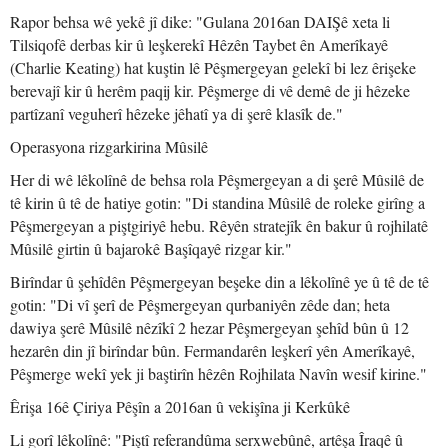
Rapor behsa wê yekê jî dike: "Gulana 2016an DAIŞê xeta li
Tilsiqofê derbas kir û leşkerekî Hêzên Taybet ên Amerîkayê
(Charlie Keating) hat kuştin lê Pêşmergeyan gelekî bi lez êrişeke
berevajî kir û herêm paqij kir. Pêşmerge di vê demê de ji hêzeke
partîzanî veguherî hêzeke jêhatî ya di şerê klasîk de."
Operasyona rizgarkirina Mûsilê
Her di wê lêkolînê de behsa rola Pêşmergeyan a di şerê Mûsilê de
tê kirin û tê de hatiye gotin: "Di standina Mûsilê de roleke girîng a
Pêşmergeyan a piştgiriyê hebu. Rêyên stratejîk ên bakur û rojhilatê
Mûsilê girtin û bajarokê Başîqayê rizgar kir."
Birîndar û şehîdên Pêşmergeyan beşeke din a lêkolînê ye û tê de tê
gotin: "Di vî şerî de Pêşmergeyan qurbaniyên zêde dan; heta
dawiya şerê Mûsilê nêzîkî 2 hezar Pêşmergeyan şehîd bûn û 12
hezarên din jî birîndar bûn. Fermandarên leşkerî yên Amerîkayê,
Pêşmerge wekî yek ji baştirîn hêzên Rojhilata Navîn wesif kirine."
Êrişa 16ê Çiriya Pêşîn a 2016an û vekişîna ji Kerkûkê
Li gorî lêkolînê: "Piştî referandûma serxwebûnê, artêşa Îraqê û