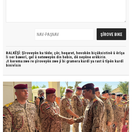
BALKÊŞÎ: Şîroveyên ku têde;
çêr, heqaret, hevokên biçûkxistinê û êrîşa
li ser bawerî, gel û neteweyên din hebin,
dê neyêne erêkirin.
JI kerema xwe re şîroveyên xwe jî bi
gramera kurdî
ya rast û
tîpên kurdî
binivîsin