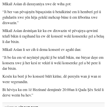
Mîkaîl Aslan di daxuyaniya xwe de wiha got:
“Ji ber van pêvajoyên bipaşxistin û betalkirinê em li hemberî gel û
guhdarên xwe yên hêja gelekî mehcup bûne û em lêborîna xwe
dixwazin.”
Mîkaîl Aslan destnîşan kir ku ew dixwazin vê pêvajoya qewimî
telafî bikin û ragihand ku ew dê konserê wekî konsereke gel a belaş
li dar bixin.
Mîkaîl Aslan li ser cih û dema konserê ev agahî dan:
“Ji bo ku em vê neyîniyê piçekî jî be telafî bikin, me biryar daye em
konsera xwe ji her kesî re vekirî û wekî konsereke gel a bê pere li
dar bixin.
Kesên ku berê ji bo konserê bilêt kirîne, dê pereyên wan ji wan re
were vegerandin.
Bi hêviya ku em 1ê Hezîranê demjimêr 20:00an li Qada Şêx Seîd li
derve werin ba hev.”