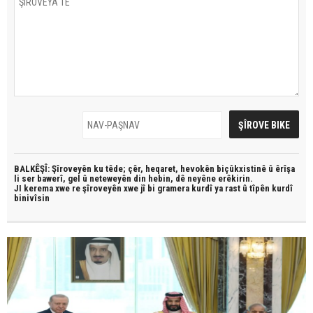
BALKÊŞÎ: Şîroveyên ku têde;
çêr, heqaret, hevokên biçûkxistinê û êrîşa
li ser bawerî, gel û neteweyên din hebin,
dê neyêne erêkirin.
JI kerema xwe re şîroveyên xwe jî bi
gramera kurdî
ya rast û
tîpên kurdî
binivîsin