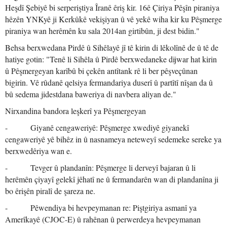
Heşdî Şebiyê bi serperiştiya Îranê êriş kir. 16ê Çiriya Pêşîn piraniya
hêzên YNKyê ji Kerkûkê vekişiyan û vê yekê wiha kir ku Pêşmerge
piraniya wan herêmên ku sala 2014an girtibûn, ji dest bidin."
Behsa berxwedana Pirdê û Sihêlayê jî tê kirin di lêkolînê de û tê de
hatiye gotin: "Tenê li Sihêla û Pirdê berxwedaneke dijwar hat kirin
û Pêşmergeyan karîbû bi çekên antîtank rê li ber pêşveçûnan
bigirin. Vê rûdanê qelsiya fermandariya duserî û partîtî nîşan da û
bû sedema jidestdana baweriya di navbera aliyan de."
Nirxandina bandora leşkerî ya Pêşmergeyan
- Giyanê cengaweriyê: Pêşmerge xwediyê giyanekî
cengaweriyê yê bihêz in û nasnameya neteweyî sedemeke sereke ya
berxwedêriya wan e.
- Tevger û plandanîn: Pêşmerge li derveyî bajaran û li
herêmên çiyayî gelekî jêhatî ne û fermandarên wan di plandanîna ji
bo êrişên piralî de şareza ne.
- Pêwendiya bi hevpeymanan re: Piştgiriya asmanî ya
Amerîkayê (CJOC-E) û rahênan û perwerdeya hevpeymanan