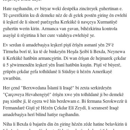
Hate ragihandin, ev biryar wekî destpêka zincîreyek guhertinan e.
Tê çaverêkirin ku di demeke nêz de di gelek postên giring ên ewlehî
û leşkerî de li sînorê parêzgeha Kerkûkê û navçeya Xurmatûyê
guhertin werin kirin. Armanca van gavan, bihêzkirina kontrola
asayîşê û rêgirtina li her cure valahiya ewlehiyê ye.
Ev serdan û amadebaşiya leşkerî piştî êrîşên asmanî yên 29’ê
Tîrmeha borî tê, ku tê de binkeyên Heşda Şeibî li Bexda, Neynewa
û Kerkûkê hatibûn armancgirtin. Di wan êrîşan de hejmarek çekdar
û 5 şêwirmendên leşkerî yên Îranî hatibûn kuştin. Piştî vê bûyerê,
grûpên çekdar gefa tolhildanê li Siûdiye û hêzên Amerîkayê
xwaribûn.
Her çend "Berxwedana Îslamî li Iraqê" bi zexta serkirdeyên
"Çarçoveya Hevahengiyê" êrîşên xwe yên tolhildanê ji bo demekê
paş xistibe jî, lê egera wê hîn berdewam e. Bi fermana Serokwezîr û
Fermandarê Giştî yê Hêzên Çekdar Elî Zeydî, li seranserê Iraqê
amadebaşiya herî bilind hatiye ragihandin.
Niha li Bexda û bajarên din ên giring hêzên zêde hatine belavkirin û