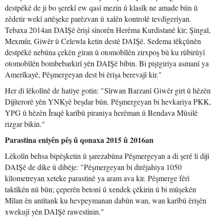
destpêkê de ji bo şerekî ew qasî mezin û klasîk ne amade bûn û
zêdetir wekî artêşeke parêzvan û xalên kontrolê tevdigeriyan.
Tebaxa 2014an DAIŞê êrişî sînorên Herêma Kurdistanê kir; Şingal,
Mexmûr, Giwêr û Celewla ketin destê DAIŞê. Sedema têkçûnên
destpêkê nebûna çekên giran û otomobîlên zirxpoş bû ku rûbirûyî
otomobîlên bombebarkirî yên DAIŞê bibin. Bi piştgiriya asmanî ya
Amerîkayê, Pêşmergeyan dest bi êrişa berevajî kir."
Her di lêkolînê de hatiye gotin: "Sîrwan Barzanî Giwêr girt û hêzên
Dijîterorê yên YNKyê beşdar bûn. Pêşmergeyan bi hevkariya PKK,
YPG û hêzên Îraqê karîbû piraniya herêman û Bendava Mûsilê
rizgar bikin."
Parastina eniyên pêş û qonaxa 2015 û 2016an
Lêkolîn behsa bipêşketin û şarezabûna Pêşmergeyan a di şerê li dijî
DAIŞê de dike û dibêje: "Pêşmergeyan bi dirêjahiya 1050
kîlometreyan xeteke parastinê ya aram ava kir. Pêşmerge fêrî
taktîkên nû bûn; çeperên betonî û xendek çêkirin û bi mûşekên
Mîlan ên antîtank ku hevpeymanan dabûn wan, wan karîbû êrişên
xwekujî yên DAIŞê rawestînin."