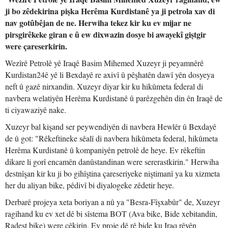
ji bo zêdekirina pişka Herêma Kurdistanê ya ji petrola xav di
nav gotûbêjan de ne. Herwiha tekez kir ku ev mijar ne
pirsgirêkeke giran e û ew dixwazin dosye bi awayekî giştgir
were çareserkirin.
Wezîrê Petrolê yê Iraqê Basim Mihemed Xuzeyr ji peyamnêrê
Kurdistan24ê yê li Bexdayê re axivî û pêşhatên dawî yên dosyeya
neft û gazê nirxandin. Xuzeyr diyar kir ku hikûmeta federal di
navbera welatiyên Herêma Kurdistanê û parêzgehên din ên Iraqê de
ti ciyawaziyê nake.
Xuzeyr bal kişand ser peywendiyên di navbera Hewlêr û Bexdayê
de û got: "Rêkeftineke sêalî di navbera hikûmeta federal, hikûmeta
Herêma Kurdistanê û kompaniyên petrolê de heye. Ev rêkeftin
dikare li gorî encamên danûstandinan were sererastkirin." Herwiha
destnîşan kir ku ji bo gihîştina çareseriyeke niştimanî ya ku xizmeta
her du aliyan bike, pêdivî bi diyalogeke zêdetir heye.
Derbarê projeya xeta boriyan a nû ya "Besra-Fîşxabûr" de, Xuzeyr
ragihand ku ev xet dê bi sîstema BOT (Ava bike, Bide xebitandin,
Radest bike) were çêkirin. Ev proje dê rê bide ku Iraq rêyên