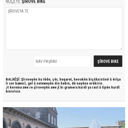
NÛÇEYE
ŞÎROVE BIKE
BALKÊŞÎ: Şîroveyên ku têde;
çêr, heqaret, hevokên biçûkxistinê û êrîşa
li ser bawerî, gel û neteweyên din hebin,
dê neyêne erêkirin.
JI kerema xwe re şîroveyên xwe jî bi
gramera kurdî
ya rast û
tîpên kurdî
binivîsin