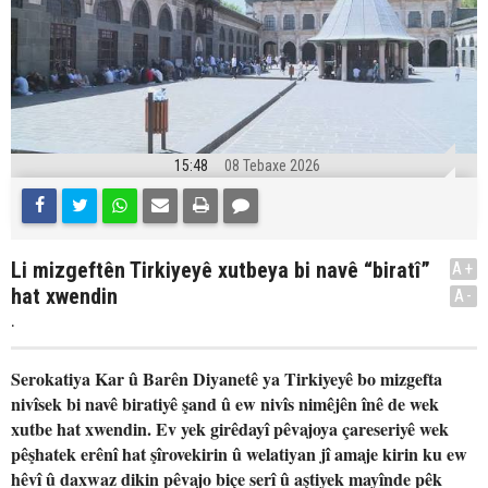
15:48
08 Tebaxe 2026
Li mizgeftên Tirkiyeyê xutbeya bi navê “biratî”
A+
hat xwendin
A-
.
Serokatiya Kar û Barên Diyanetê ya Tirkiyeyê bo mizgefta
nivîsek bi navê biratiyê şand û ew nivîs nimêjên înê de wek
xutbe hat xwendin. Ev yek girêdayî pêvajoya çareseriyê wek
pêşhatek erênî hat şîrovekirin û welatiyan jî amaje kirin ku ew
hêvî û daxwaz dikin pêvajo biçe serî û aştiyek mayînde pêk