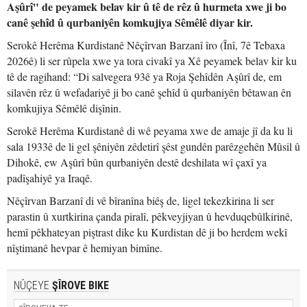
Aşûrî" de peyamek belav kir û tê de rêz û hurmeta xwe ji bo
canê şehîd û qurbaniyên komkujiya Sêmêlê diyar kir.
Serokê Herêma Kurdistanê Nêçîrvan Barzanî îro (Înî, 7ê Tebaxa
2026ê) li ser rûpela xwe ya tora civakî ya Xê peyamek belav kir ku
tê de ragihand: “Di salvegera 93ê ya Roja Şehîdên Aşûrî de, em
silavên rêz û wefadariyê ji bo canê şehîd û qurbaniyên bêtawan ên
komkujiya Sêmêlê dişînin.
Serokê Herêma Kurdistanê di wê peyama xwe de amaje jî da ku li
sala 1933ê de li gel şêniyên zêdetirî şêst gundên parêzgehên Mûsil û
Dihokê, ew Aşûrî bûn qurbaniyên destê deshilata wî çaxî ya
padîşahiyê ya Iraqê.
Nêçîrvan Barzanî di vê bîranîna biêş de, ligel tekezkirina li ser
parastin û xurtkirina çanda piralî, pêkveyjiyan û hevduqebûlkirinê,
hemî pêkhateyan piştrast dike ku Kurdistan dê ji bo herdem wekî
nîştimanê hevpar ê hemiyan bimîne.
NÛÇEYE
ŞÎROVE BIKE