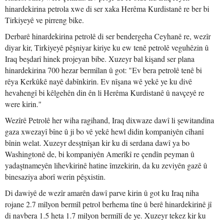
hinardekirina petrola xwe di ser xaka Herêma Kurdistanê re ber bi
Tirkiyeyê ve pirreng bike.
Derbarê hinardekirina petrolê di ser bendergeha Ceyhanê re, wezîr
diyar kir, Tirkiyeyê pêşniyar kiriye ku ew tenê petrolê veguhêzin û
Iraq beşdarî hinek projeyan bibe. Xuzeyr bal kişand ser plana
hinardekirina 700 hezar bermîlan û got: "Ev bera petrolê tenê bi
rêya Kerkûkê nayê dabînkirin. Ev nîşana wê yekê ye ku divê
hevahengî bi kêlgehên din ên li Herêma Kurdistanê û navçeyê re
were kirin."
Wezîrê Petrolê her wiha ragihand, Iraq dixwaze dawî li şewitandina
gaza xwezayî bîne û ji bo vê yekê hewl didin kompaniyên cîhanî
bînin welat. Xuzeyr desştnîşan kir ku di serdana dawî ya bo
Washingtonê de, bi kompaniyên Amerîkî re çendîn peyman û
yadaştnameyên lihevkirinê hatine îmzekirin, da ku zeviyên gazê û
binesaziya aborî werin pêşxistin.
Di dawiyê de wezîr amarên dawî parve kirin û got ku Iraq niha
rojane 2.7 mîlyon bermîl petrol berhema tîne û berê hinardekirinê jî
di navbera 1.5 heta 1.7 milyon bermîlî de ye. Xuzeyr tekez kir ku