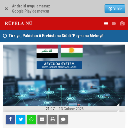
Android uygulamamız
Yükle
Google Play'de mevcut
Tirkiye, Pakistan û Erebistana Siûdî ‘Peymana Mekeyê’
Lêkolîna n
îmze kir
girîng e û 
21:07
13 Gulane 2026