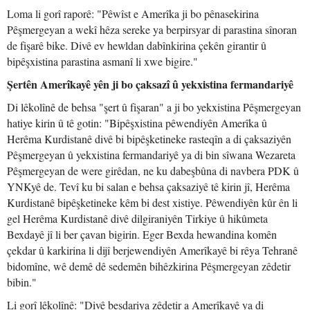
Loma li gorî raporê: "Pêwîst e Amerîka ji bo pênasekirina
Pêşmergeyan a wekî hêza sereke ya berpirsyar di parastina sînoran
de fişarê bike. Divê ev hewldan dabînkirina çekên girantir û
bipêşxistina parastina asmanî li xwe bigire."
Şertên Amerîkayê yên ji bo çaksazî û yekxistina fermandariyê
Di lêkolînê de behsa "şert û fişaran" a ji bo yekxistina Pêşmergeyan
hatiye kirin û tê gotin: "Bipêşxistina pêwendiyên Amerîka û
Herêma Kurdistanê divê bi bipêşketineke rasteqîn a di çaksaziyên
Pêşmergeyan û yekxistina fermandariyê ya di bin sîwana Wezareta
Pêşmergeyan de were girêdan, ne ku dabeşbûna di navbera PDK û
YNKyê de. Tevî ku bi salan e behsa çaksaziyê tê kirin jî, Herêma
Kurdistanê bipêşketineke kêm bi dest xistiye. Pêwendiyên kûr ên li
gel Herêma Kurdistanê divê dilgiraniyên Tirkiye û hikûmeta
Bexdayê jî li ber çavan bigirin. Eger Bexda hewandina komên
çekdar û karkirina li dijî berjewendiyên Amerîkayê bi rêya Tehranê
bidomîne, wê demê dê sedemên bihêzkirina Pêşmergeyan zêdetir
bibin."
Li gorî lêkolînê: "Divê beşdariya zêdetir a Amerîkayê ya di