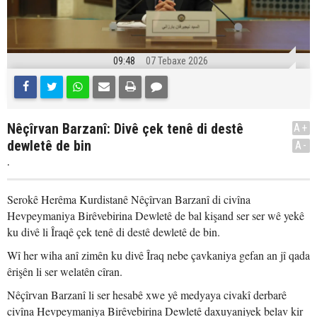
09:48
07 Tebaxe 2026
Nêçîrvan Barzanî: Divê çek tenê di destê
A+
dewletê de bin
A-
.
Serokê Herêma Kurdistanê Nêçîrvan Barzanî di civîna
Hevpeymaniya Birêvebirina Dewletê de bal kişand ser ser wê yekê
ku divê li Îraqê çek tenê di destê dewletê de bin.
Wî her wiha anî zimên ku divê Îraq nebe çavkaniya gefan an jî qada
êrişên li ser welatên cîran.
Nêçîrvan Barzanî li ser hesabê xwe yê medyaya civakî derbarê
civîna Hevpeymaniya Birêvebirina Dewletê daxuyaniyek belav kir