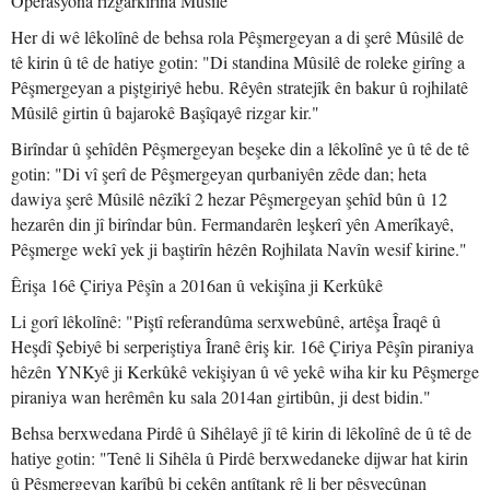
Operasyona rizgarkirina Mûsilê
Her di wê lêkolînê de behsa rola Pêşmergeyan a di şerê Mûsilê de
tê kirin û tê de hatiye gotin: "Di standina Mûsilê de roleke girîng a
Pêşmergeyan a piştgiriyê hebu. Rêyên stratejîk ên bakur û rojhilatê
Mûsilê girtin û bajarokê Başîqayê rizgar kir."
Birîndar û şehîdên Pêşmergeyan beşeke din a lêkolînê ye û tê de tê
gotin: "Di vî şerî de Pêşmergeyan qurbaniyên zêde dan; heta
dawiya şerê Mûsilê nêzîkî 2 hezar Pêşmergeyan şehîd bûn û 12
hezarên din jî birîndar bûn. Fermandarên leşkerî yên Amerîkayê,
Pêşmerge wekî yek ji baştirîn hêzên Rojhilata Navîn wesif kirine."
Êrişa 16ê Çiriya Pêşîn a 2016an û vekişîna ji Kerkûkê
Li gorî lêkolînê: "Piştî referandûma serxwebûnê, artêşa Îraqê û
Heşdî Şebiyê bi serperiştiya Îranê êriş kir. 16ê Çiriya Pêşîn piraniya
hêzên YNKyê ji Kerkûkê vekişiyan û vê yekê wiha kir ku Pêşmerge
piraniya wan herêmên ku sala 2014an girtibûn, ji dest bidin."
Behsa berxwedana Pirdê û Sihêlayê jî tê kirin di lêkolînê de û tê de
hatiye gotin: "Tenê li Sihêla û Pirdê berxwedaneke dijwar hat kirin
û Pêşmergeyan karîbû bi çekên antîtank rê li ber pêşveçûnan