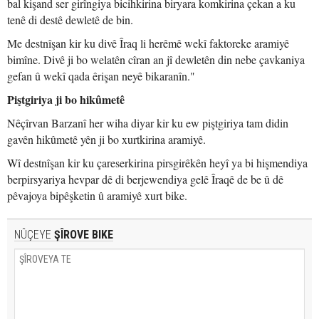
bal kişand ser girîngiya bicihkirina biryara komkirina çekan a ku
tenê di destê dewletê de bin.
Me destnîşan kir ku divê Îraq li herêmê wekî faktoreke aramiyê
bimîne. Divê ji bo welatên cîran an jî dewletên din nebe çavkaniya
gefan û wekî qada êrişan neyê bikaranîn."
Piştgiriya ji bo hikûmetê
Nêçîrvan Barzanî her wiha diyar kir ku ew piştgiriya tam didin
gavên hikûmetê yên ji bo xurtkirina aramiyê.
Wî destnîşan kir ku çareserkirina pirsgirêkên heyî ya bi hişmendiya
berpirsyariya hevpar dê di berjewendiya gelê Îraqê de be û dê
pêvajoya bipêşketin û aramiyê xurt bike.
NÛÇEYE
ŞÎROVE BIKE