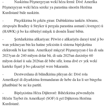
- Naskirina Pêşmergeyan wekî hêza fermî: Divê Amerîka
Pêşmergeyan wekî hêza sereke ya parastina sînorên Herêma
Kurdistanê bide naskirin.
- Pirçekkirina bi çekên giran: Dabînkirina tankên Abrams,
zirxpoşên Bradley û Stryker û pergala parastina asmanî (Avenger) û
(HAWK) ji bo ku rûbirûyî mûşek û dronên Îranê bibin.
- Şertdarkirina alîkariyan: Pêwîst e alîkariyên darayî tenê ji bo
wan yekîneyan bin ku hatine yekxistin û sîstema bipêşketina
elektronîk bi kar tînin. Amerîkayê mûçeyê Pêşmergeyan ê ku di sala
2023yan de 240 milyon dolar bû, di sala 2025an daxistiye 60
milyon dolarî û sala 2026an dê bibe sifir, loma divê ev yek wekî
karteke fişarê ji bo çaksaziyê were bikaranîn.
- Destwerdana di bilindkirina pîleyan de: Divê rola
Amerîkayê di diyarkirina fermandaran de hebe da ku li ser bingeha
jêhatîbûnê be ne ku partîtî.
- Bipêşxistina Hêza Dijîterorê: Bihêzkirina pêwendiyên
Hêzên Taybet ên Amerîkayê (SOF) li gel Dijîterora Herêma
Kurdistanê.