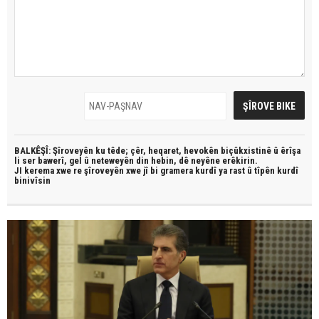
BALKÊŞÎ: Şîroveyên ku têde;
çêr, heqaret, hevokên biçûkxistinê û êrîşa
li ser bawerî, gel û neteweyên din hebin,
dê neyêne erêkirin.
JI kerema xwe re şîroveyên xwe jî bi
gramera kurdî
ya rast û
tîpên kurdî
binivîsin