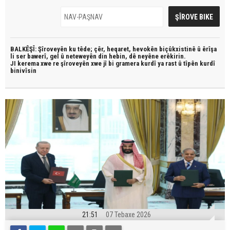
BALKÊŞÎ: Şîroveyên ku têde;
çêr, heqaret, hevokên biçûkxistinê û êrîşa
li ser bawerî, gel û neteweyên din hebin,
dê neyêne erêkirin.
JI kerema xwe re şîroveyên xwe jî bi
gramera kurdî
ya rast û
tîpên kurdî
binivîsin
21:51
07 Tebaxe 2026