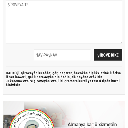
BALKÊŞÎ: Şîroveyên ku têde;
çêr, heqaret, hevokên biçûkxistinê û êrîşa
li ser bawerî, gel û neteweyên din hebin,
dê neyêne erêkirin.
JI kerema xwe re şîroveyên xwe jî bi
gramera kurdî
ya rast û
tîpên kurdî
binivîsin