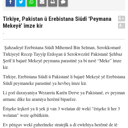
Tirkiye, Pakistan û Erebistana Siûdî ‘Peymana
A+
Mekeyê’ îmze kir
A-
.
Şahzadeyê Erebistana Siûdî Mihemed Bin Selman, Serokkomarê
Tirkiyeyê Recep Tayyîp Erdogan û Serokwezîrê Pakistanê Şehbaz
Şerîf li bajarê Mekeyê peymana parastinê ya bi navê “Meke” îmze
kir.
Tirkiye, Erebistana Siûdî û Pakistanê li bajarê Mekeyê yê Erebistana
Siûdî peymaneke parastinê ya hevbeş îmze kir.
Li gorî daxuyaniya Wezareta Karên Derve ya Pakistanê, ev peyman
armanc dike ku aramiya herêmî biparêze.
Êrişeke leşkerî ya li yek ji van 3 welatan dê wekî "êrişeke li her 3
welatan" were qebûlkirin.
Ev pêngav wekî guherîneke stratejîk a di ewlehiya herêmê de tê