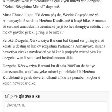
Almanyayê wekî rûmetdarkirina çalakiyên mirovî yên dezgehê,
"Xelata Rêzgirtina Mirovî" daye wê.
Mûsa Ehmed jî got: "Di dema pêş de, Wezîrê Geşepêdanê yê
Almanyayê dê serdana Herêma Kurdistanê û Iraqê bike. Armanca
vê serdanê amadekirina zemînekê ye ji bo hevahengiya zêdetir. Ji bo
me ev gaveke gelekî giring û bi nirx e."
Serokê Dezgeha Xêrxwaziya Barzanî bal kişand ser giringiya vê
xelatê û destnîşan kir, ev rêzgirtina Parlamena Almanyayê, nîşana
baweriya civaka navdewletî ye bi kar û projeyên mirovî yên ku
dezgeha wan li seranserî herêmê encam dide.
Dezgeha Xêrxwaziya Barzanî ku di sala 2005’an de hatiye
damezrandin, wekî saziyeke mirovî ya nehikûmî li Herêma
Kurdistanê û gelek deverên cîhanê alîkariya penaber, koçber û
kesên hewcedar dike.
NÛÇEYE
ŞÎROVE BIKE