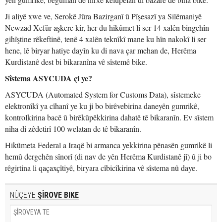
Ji aliyê xwe ve, Serokê Jûra Bazirganî û Pîşesazî ya Silêmaniyê
Newzad Xefûr aşkere kir, her du hikûmet li ser 14 xalên bingehîn
gihîştine rêkeftinê, tenê 4 xalên teknîkî mane ku hîn nakokî li ser
hene, lê biryar hatiye dayîn ku di nava çar mehan de, Herêma
Kurdistanê dest bi bikaranîna vê sîstemê bike.
Sîstema ASYCUDA çi ye?
ASYCUDA (Automated System for Customs Data), sîstemeke
elektronîkî ya cîhanî ye ku ji bo birêvebirina daneyên gumrikê,
kontrolkirina bacê û birêkûpêkkirina dahatê tê bikaranîn. Ev sîstem
niha di zêdetirî 100 welatan de tê bikaranîn.
Hikûmeta Federal a Iraqê bi armanca yekkirina pênasên gumrikê li
hemû dergehên sînorî (di nav de yên Herêma Kurdistanê jî) û ji bo
rêgirtina li qaçaxçîtiyê, biryara cîbicîkirina vê sîstema nû daye.
NÛÇEYE
ŞÎROVE BIKE