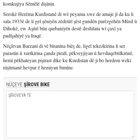
komkujiya Sêmêlê dişînin.
Serokê Herêma Kurdistanê di wê peyama xwe de amaje jî da ku li
sala 1933ê de li gel şêniyên zêdetirî şêst gundên parêzgehên Mûsil û
Dihokê, ew Aşûrî bûn qurbaniyên destê deshilata wî çaxî ya
padîşahiyê ya Iraqê.
Nêçîrvan Barzanî di vê bîranîna biêş de, ligel tekezkirina li ser
parastin û xurtkirina çanda piralî, pêkveyjiyan û hevduqebûlkirinê,
hemî pêkhateyan piştrast dike ku Kurdistan dê ji bo herdem wekî
nîştimanê hevpar ê hemiyan bimîne.
NÛÇEYE
ŞÎROVE BIKE