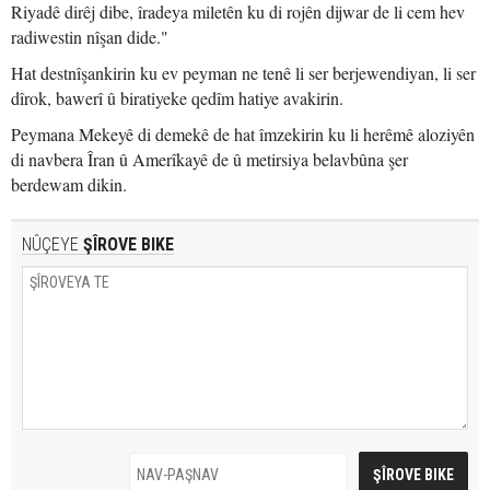
Riyadê dirêj dibe, îradeya miletên ku di rojên dijwar de li cem hev
radiwestin nîşan dide."
Hat destnîşankirin ku ev peyman ne tenê li ser berjewendiyan, li ser
dîrok, bawerî û biratiyeke qedîm hatiye avakirin.
Peymana Mekeyê di demekê de hat îmzekirin ku li herêmê aloziyên
di navbera Îran û Amerîkayê de û metirsiya belavbûna şer
berdewam dikin.
NÛÇEYE
ŞÎROVE BIKE