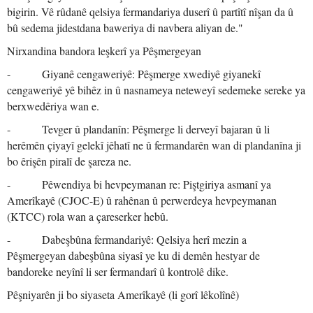
bigirin. Vê rûdanê qelsiya fermandariya duserî û partîtî nîşan da û
bû sedema jidestdana baweriya di navbera aliyan de."
Nirxandina bandora leşkerî ya Pêşmergeyan
- Giyanê cengaweriyê: Pêşmerge xwediyê giyanekî
cengaweriyê yê bihêz in û nasnameya neteweyî sedemeke sereke ya
berxwedêriya wan e.
- Tevger û plandanîn: Pêşmerge li derveyî bajaran û li
herêmên çiyayî gelekî jêhatî ne û fermandarên wan di plandanîna ji
bo êrişên piralî de şareza ne.
- Pêwendiya bi hevpeymanan re: Piştgiriya asmanî ya
Amerîkayê (CJOC-E) û rahênan û perwerdeya hevpeymanan
(KTCC) rola wan a çareserker hebû.
- Dabeşbûna fermandariyê: Qelsiya herî mezin a
Pêşmergeyan dabeşbûna siyasî ye ku di demên hestyar de
bandoreke neyînî li ser fermandarî û kontrolê dike.
Pêşniyarên ji bo siyaseta Amerîkayê (li gorî lêkolînê)