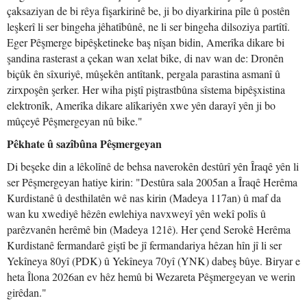
çaksaziyan de bi rêya fişarkirinê be, ji bo diyarkirina pîle û postên
leşkerî li ser bingeha jêhatîbûnê, ne li ser bingeha dilsoziya partîtî.
Eger Pêşmerge bipêşketineke baş nîşan bidin, Amerîka dikare bi
şandina rasterast a çekan wan xelat bike, di nav wan de: Dronên
biçûk ên sîxuriyê, mûşekên antîtank, pergala parastina asmanî û
zirxpoşên şerker. Her wiha piştî piştrastbûna sîstema bipêşxistina
elektronîk, Amerîka dikare alîkariyên xwe yên darayî yên ji bo
mûçeyê Pêşmergeyan nû bike."
Pêkhate û sazîbûna Pêşmergeyan
Di beşeke din a lêkolînê de behsa naverokên destûrî yên Îraqê yên li
ser Pêşmergeyan hatiye kirin: "Destûra sala 2005an a Îraqê Herêma
Kurdistanê û desthilatên wê nas kirin (Madeya 117an) û maf da
wan ku xwediyê hêzên ewlehiya navxweyî yên wekî polîs û
parêzvanên herêmê bin (Madeya 121ê). Her çend Serokê Herêma
Kurdistanê fermandarê giştî be jî fermandariya hêzan hîn jî li ser
Yekîneya 80yî (PDK) û Yekîneya 70yî (YNK) dabeş bûye. Biryar e
heta Îlona 2026an ev hêz hemû bi Wezareta Pêşmergeyan ve werin
girêdan."