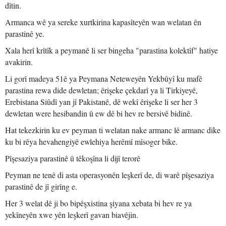
dîtin.
Armanca wê ya sereke xurtkirina kapasîteyên wan welatan ên
parastinê ye.
Xala herî krîtîk a peymanê li ser bingeha "parastina kolektîf" hatiye
avakirin.
Li gorî madeya 51ê ya Peymana Neteweyên Yekbûyî ku mafê
parastina rewa dide dewletan; êrişeke çekdarî ya li Tirkiyeyê,
Erebistana Siûdî yan jî Pakistanê, dê wekî êrişeke li ser her 3
dewletan were hesibandin û ew dê bi hev re bersivê bidinê.
Hat tekezkirin ku ev peyman ti welatan nake armanc lê armanc dike
ku bi rêya hevahengiyê ewlehiya herêmî mîsoger bike.
Pîşesaziya parastinê û têkoşîna li dijî terorê
Peyman ne tenê di asta operasyonên leşkerî de, di warê pîşesaziya
parastinê de jî girîng e.
Her 3 welat dê ji bo bipêşxistina şiyana xebata bi hev re ya
yekîneyên xwe yên leşkerî gavan biavêjin.