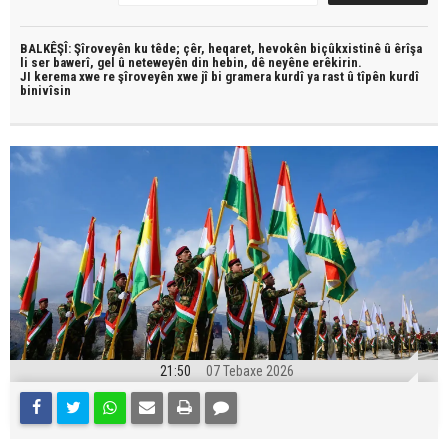
BALKÊŞÎ: Şîroveyên ku têde;
çêr, heqaret, hevokên biçûkxistinê û êrîşa
li ser bawerî, gel û neteweyên din hebin,
dê neyêne erêkirin.
JI kerema xwe re şîroveyên xwe jî bi
gramera kurdî
ya rast û
tîpên kurdî
binivîsin
21:50
07 Tebaxe 2026