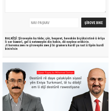
BALKÊŞÎ: Şîroveyên ku têde;
çêr, heqaret, hevokên biçûkxistinê û êrîşa
li ser bawerî, gel û neteweyên din hebin,
dê neyêne erêkirin.
JI kerema xwe re şîroveyên xwe jî bi
gramera kurdî
ya rast û
tîpên kurdî
binivîsin