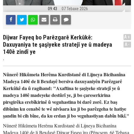
09:43
07 Tebaxe 2026
Dijwar Fayeq bo Parêzgarê Kerkûkê:
A+
Daxuyaniya te şaşiyeke stratejî ye û madeya
A-
140ê zindî ye
.
Nûnerê Hikûmeta Herêma Kurdistanê di Lijneya Bicihanîna
Madeya 140ê de li Bexdayê bersiva daxuyaniyên Parêzgarê
Kerkûkê da û ragihand: "Axaftina te şaşiyeke stratejî ye û
madeya 140ê madeyeke destûrî ye, ji bo çareserkirina
pirsgirêka erebîkirinê û veguhastina bi darê zorê. Ez baş
dibînim ku cenabê te wê nivîsara ku ji bo parêzgeha te hatiye
şandin bi cih bîne, da ku erdan ji bo veguhastiyan dabîn bikî."
Nûnerê Hikûmeta Herêma Kurdistanê di Lijneya Bicihanîna
Madeya 140ê de li Bexdayê Dijwar Fayeq îro (Pêncşem, 6ê Tebaxa