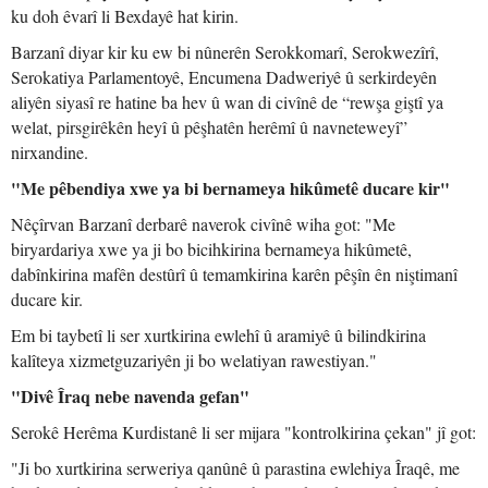
ku doh êvarî li Bexdayê hat kirin.
Barzanî diyar kir ku ew bi nûnerên Serokkomarî, Serokwezîrî,
Serokatiya Parlamentoyê, Encumena Dadweriyê û serkirdeyên
aliyên siyasî re hatine ba hev û wan di civînê de “rewşa giştî ya
welat, pirsgirêkên heyî û pêşhatên herêmî û navneteweyî”
nirxandine.
"Me pêbendiya xwe ya bi bernameya hikûmetê ducare kir"
Nêçîrvan Barzanî derbarê naverok civînê wiha got: "Me
biryardariya xwe ya ji bo bicihkirina bernameya hikûmetê,
dabînkirina mafên destûrî û temamkirina karên pêşîn ên niştimanî
ducare kir.
Em bi taybetî li ser xurtkirina ewlehî û aramiyê û bilindkirina
kalîteya xizmetguzariyên ji bo welatiyan rawestiyan."
"Divê Îraq nebe navenda gefan"
Serokê Herêma Kurdistanê li ser mijara "kontrolkirina çekan" jî got:
"Ji bo xurtkirina serweriya qanûnê û parastina ewlehiya Îraqê, me