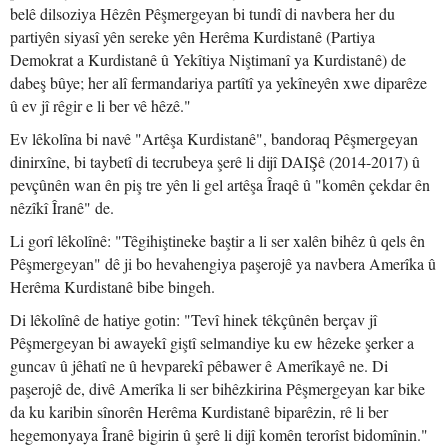
belê dilsoziya Hêzên Pêşmergeyan bi tundî di navbera her du
partiyên siyasî yên sereke yên Herêma Kurdistanê (Partiya
Demokrat a Kurdistanê û Yekîtiya Niştimanî ya Kurdistanê) de
dabeş bûye; her alî fermandariya partîtî ya yekîneyên xwe diparêze
û ev jî rêgir e li ber vê hêzê."
Ev lêkolîna bi navê "Artêşa Kurdistanê", bandoraq Pêşmergeyan
dinirxîne, bi taybetî di tecrubeya şerê li dijî DAIŞê (2014-2017) û
pevçûnên wan ên piş tre yên li gel artêşa Îraqê û "komên çekdar ên
nêzîkî Îranê" de.
Li gorî lêkolînê: "Têgihiştineke baştir a li ser xalên bihêz û qels ên
Pêşmergeyan" dê ji bo hevahengiya paşerojê ya navbera Amerîka û
Herêma Kurdistanê bibe bingeh.
Di lêkolînê de hatiye gotin: "Tevî hinek têkçûnên berçav jî
Pêşmergeyan bi awayekî giştî selmandiye ku ew hêzeke şerker a
guncav û jêhatî ne û hevparekî pêbawer ê Amerîkayê ne. Di
paşerojê de, divê Amerîka li ser bihêzkirina Pêşmergeyan kar bike
da ku karibin sînorên Herêma Kurdistanê biparêzin, rê li ber
hegemonyaya Îranê bigirin û şerê li dijî komên terorîst bidomînin."