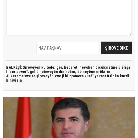
BALKÊŞÎ: Şîroveyên ku têde;
çêr, heqaret, hevokên biçûkxistinê û êrîşa
li ser bawerî, gel û neteweyên din hebin,
dê neyêne erêkirin.
JI kerema xwe re şîroveyên xwe jî bi
gramera kurdî
ya rast û
tîpên kurdî
binivîsin