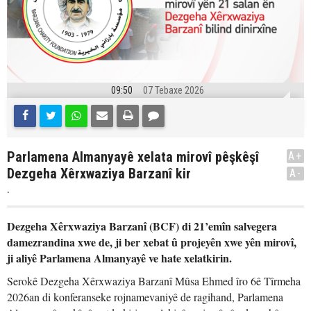
09:50
07 Tebaxe 2026
Parlamena Almanyayê xelata mirovî pêşkêşî
A+
Dezgeha Xêrxwaziya Barzanî kir
A-
.
Dezgeha Xêrxwaziya Barzanî (BCF) di 21’emîn salvegera
damezrandina xwe de, ji ber xebat û projeyên xwe yên mirovî,
ji aliyê Parlamena Almanyayê ve hate xelatkirin.
Serokê Dezgeha Xêrxwaziya Barzanî Mûsa Ehmed îro 6ê Tîrmeha
2026an di konferanseke rojnamevaniyê de ragihand, Parlamena