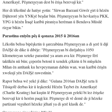
Amerîkayê, Pêşmergeyan dest bi êrişa berevajî kir."
Her di lêkolînê de hatiye gotin: "Sîrwan Barzanî Giwêr girt û hêzên
Dijîterorê yên YNKyê beşdar bûn. Pêşmergeyan bi hevkariya PKK,
YPG û hêzên Îraqê karîbû piraniya herêman û Bendava Mûsilê
rizgar bikin."
Parastina eniyên pêş û qonaxa 2015 û 2016an
Lêkolîn behsa bipêşketin û şarezabûna Pêşmergeyan a di şerê li dijî
DAIŞê de dike û dibêje: "Pêşmergeyan bi dirêjahiya 1050
kîlometreyan xeteke parastinê ya aram ava kir. Pêşmerge fêrî
taktîkên nû bûn; çeperên betonî û xendek çêkirin û bi mûşekên
Mîlan ên antîtank ku hevpeymanan dabûn wan, wan karîbû êrişên
xwekujî yên DAIŞê rawestînin."
Rapor behsa wê yekê jî dike: "Gulana 2016an DAIŞê xeta li
Tilsiqofê derbas kir û leşkerekî Hêzên Taybet ên Amerîkayê
(Charlie Keating) hat kuştin lê Pêşmergeyan gelekî bi lez êrişeke
berevajî kir û herêm paqij kir. Pêşmerge di vê demê de ji hêzeke
partîzanî veguherî hêzeke jêhatî ya di şerê klasîk de."