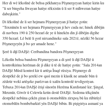
Her di wê lêkolînê de behsa pêkhateya Pêşmergeyan hatiye kirin ku
"li ser bingeha lîwayan hatiye rêkxistin û li ser 8 mîhweran hatiye
dabeşkirin."
Di lêkolînê de li ser hejmara Pêşmergeyan jî hatiye gotin:
"Texmînên li ser hejmara Pêşmergeyan ji hev cuda ne; hinek dibêjin
di navbera 190 û 250 hezarî de ye û hinekên din jî dibêjin digihe
350 hezarî. Lê belê li gorî nirxandineke sala 2021ê, nêzîkî 56 hezar
Pêşmergeyên ji bo şer amade hene."
Şerê li dijî DAIŞê: Ceribandina bandora Pêşmergeyan
Lêkolîn behsa bandora Pêşmergeyan a di şerê li dijî DAIŞê û
kontrolkirina herêman de jî dike û tê de hatiye gotin: "Sala 2014an
DAIŞê Mûsil kontrol kir û artêşa Îraqê rûxiya. Pêşmerge di
destpêkê de ji bo şerekî ew qasî mezin û klasîk ne amade bûn û
zêdetir wekî artêşeke parêzvan û xalên kontrolê tevdigeriyan.
Tebaxa 2014an DAIŞê êrişî sînorên Herêma Kurdistanê kir; Şingal,
Mexmûr, Giwêr û Celewla ketin destê DAIŞê. Sedema têkçûnên
destpêkê nebûna çekên giran û otomobîlên zirxpoş bû ku rûbirûyî
otomobîlên bombebarkirî yên DAIŞê bibin. Bi piştgiriya asmanî ya