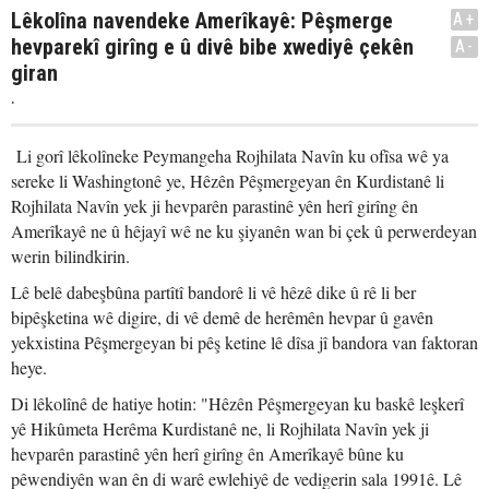
Lêkolîna navendeke Amerîkayê: Pêşmerge
A+
hevparekî girîng e û divê bibe xwediyê çekên
A-
giran
.
Li gorî lêkolîneke Peymangeha Rojhilata Navîn ku ofîsa wê ya
sereke li Washingtonê ye, Hêzên Pêşmergeyan ên Kurdistanê li
Rojhilata Navîn yek ji hevparên parastinê yên herî girîng ên
Amerîkayê ne û hêjayî wê ne ku şiyanên wan bi çek û perwerdeyan
werin bilindkirin.
Lê belê dabeşbûna partîtî bandorê li vê hêzê dike û rê li ber
bipêşketina wê digire, di vê demê de herêmên hevpar û gavên
yekxistina Pêşmergeyan bi pêş ketine lê dîsa jî bandora van faktoran
heye.
Di lêkolînê de hatiye hotin: "Hêzên Pêşmergeyan ku baskê leşkerî
yê Hikûmeta Herêma Kurdistanê ne, li Rojhilata Navîn yek ji
hevparên parastinê yên herî girîng ên Amerîkayê bûne ku
pêwendiyên wan ên di warê ewlehiyê de vedigerin sala 1991ê. Lê