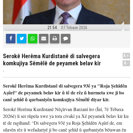
21:54
07 Tebaxe 2026
Serokê Herêma Kurdistanê di salvegera
A+
komkujiya Sêmêlê de peyamek belav kir
A-
.
Serokê Herêma Kurdistanê di salvegera 93ê ya "Roja Şehîdên
Aşûrî" de peyamek belav kir û tê de rêz û hurmeta xwe ji bo
canê şehîd û qurbaniyên komkujiya Sêmêlê diyar kir.
Serokê Herêma Kurdistanê Nêçîrvan Barzanî îro (Înî, 7ê Tebaxa
2026ê) li ser rûpela xwe ya tora civakî ya Xê peyamek belav kir ku
tê de ragihand: “Di salvegera 93ê ya Roja Şehîdên Aşûrî de, em
silavên rêz û wefadariyê ji bo canê şehîd û qurbaniyên bêtawan ên