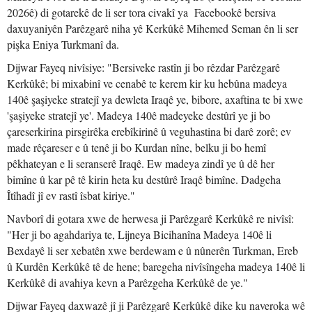
2026ê) di gotarekê de li ser tora civakî ya Facebookê bersiva
daxuyaniyên Parêzgarê niha yê Kerkûkê Mihemed Seman ên li ser
pişka Eniya Turkmanî da.
Dijwar Fayeq nivîsiye: "Bersiveke rastîn ji bo rêzdar Parêzgarê
Kerkûkê; bi mixabinî ve cenabê te kerem kir ku hebûna madeya
140ê şaşiyeke stratejî ya dewleta Iraqê ye, bibore, axaftina te bi xwe
'şaşiyeke stratejî ye'. Madeya 140ê madeyeke destûrî ye ji bo
çareserkirina pirsgirêka erebîkirinê û veguhastina bi darê zorê; ev
made rêçareser e û tenê ji bo Kurdan nîne, belku ji bo hemî
pêkhateyan e li seranserê Iraqê. Ew madeya zindî ye û dê her
bimîne û kar pê tê kirin heta ku destûrê Iraqê bimîne. Dadgeha
Îtîhadî jî ev rastî îsbat kiriye."
Navborî di gotara xwe de herwesa ji Parêzgarê Kerkûkê re nivîsî:
"Her ji bo agahdariya te, Lijneya Bicihanîna Madeya 140ê li
Bexdayê li ser xebatên xwe berdewam e û nûnerên Turkman, Ereb
û Kurdên Kerkûkê tê de hene; baregeha nivîsîngeha madeya 140ê li
Kerkûkê di avahiya kevn a Parêzgeha Kerkûkê de ye."
Dijwar Fayeq daxwazê jî ji Parêzgarê Kerkûkê dike ku naveroka wê