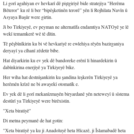
Li gorî agahiyan ev hevkarî dê piştgiriyê bide stratejiya "Herêma
Bêteror" ku rê li ber “bipêşketinên terorê” yên li Rojhilata Navîn û
Asyaya Başûr were girtin.
Ji bo Tirkiyeyê, ev peyman ne alternatîfa endamtiya NATOyê ye lê
wekî temamkerê wê tê dîtin.
Tê pêşbînîkirin ku bi vê hevkariyê re ewlehiya rêyên bazirganiya
deryayî ya cîhanî zêdetir bibe.
Hat diyarkirin ku ev yek dê bandoreke erênî li hinardekirin û
dabînkirina enerjiyê ya Tirkiyeyê bike.
Her wiha hat destnîşankirin ku şandina leşkerên Tirkiyeyê ya
herêmên krîzê ne bi awayekî otomatîk e.
Ev yek dê li gorî mekanîzmayên biryardanê yên neteweyî û sîstema
destûrî ya Tirkiyeyê were birêxistin.
"Xeta biratiyê"
Di metna peymanê de hat gotin:
"Xeta biratiyê ya ku ji Anadoluyê heta Hîcazê, ji Îslamabadê heta