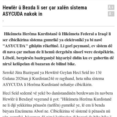
Hewlêr û Bexda li ser çar xalên sîstema
A+
ASYCUDA nakok in
A-
.
Hikûmeta Herêma Kurdistanê û Hikûmeta Federal a Iraqê li
ser cîbicîkirina sîstema gumrikê ya elektronîkî ya bi navê
"ASYCUDA" gihîştin rêkeftinê. Li gorî peymanê, ev sîstem dê
di nava çar mehan de li hemû dergehên sînorî were destpêkirin.
Lêbelê, berpirsên bazirganiyê hişyariyê didin ku ev guhertin dê
nirxê kelûpelan di bazaran de bilind bike.
Serokê Jûra Bazirganî ya Hewlêrê Geylan Hecî Seîd îro 13ê
Gulana 2026an ji Kurdistan24ê re ragihand, heta niha sîstema
ASYCUDA li Herêma Kurdistanê nehatiye cîbicîkirin.
Hecî Seîd sedemê vê yekê bo danûstandinên berdewam ên navbera
Hewlêr û Bexdayê vegerand û got: "Hikûmeta Herêma Kurdistanê
ne li dijî yekkirina pênasên (tarîfên) gumrikê ye, lê em li benda
biryara Encûmena Aborî ne. Cîbicîkirina vê sîstemê û pênasên nû
yên gumrikê, bêguman dê nirxê kelûpelan di bazarê de biha bike."