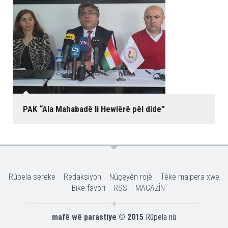
PAK “Ala Mahabadê li Hewlêrê pêl dide”
Rûpela sereke
Redaksiyon
Nûçeyên rojê
Têke malpera xwe
Bike favorî
RSS
MAGAZÎN
mafê wê parastiye © 2015
Rûpela nû