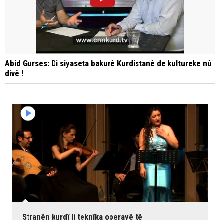
Abid Gurses: Di siyaseta bakurê Kurdistanê de kultureke nû
divê !
Stranên kurdî li teknîka operayê tê