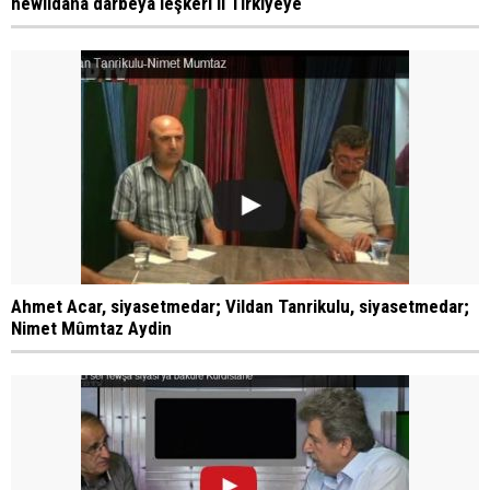
hewildana darbeya leşkerî li Tirkiyeyê
Ahmet Acar, siyasetmedar; Vildan Tanrikulu, siyasetmedar;
Nimet Mûmtaz Aydin