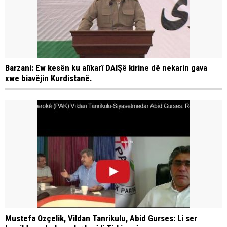
Barzani: Ew kesên ku alîkarî DAIŞê kirine dê nekarin gava
xwe biavêjin Kurdistanê.
Mustefa Ozçelik, Vildan Tanrikulu, Abid Gurses: Li ser