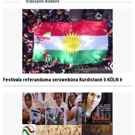
Vîdeoyên wekhev
Festivala referanduma serxwebûna Kurdistanê li KÖLN ê