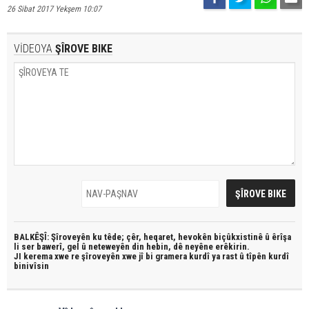
26 Sibat 2017 Yekşem 10:07
VİDEOYA
ŞÎROVE BIKE
BALKÊŞÎ: Şîroveyên ku têde;
çêr, heqaret, hevokên biçûkxistinê û êrîşa
li ser bawerî, gel û neteweyên din hebin,
dê neyêne erêkirin.
JI kerema xwe re şîroveyên xwe jî bi
gramera kurdî
ya rast û
tîpên kurdî
binivîsin