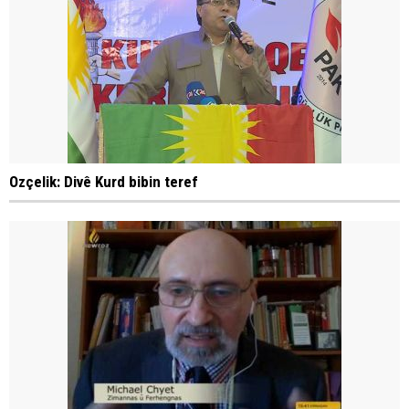
Ozçelik: Divê Kurd bibin teref