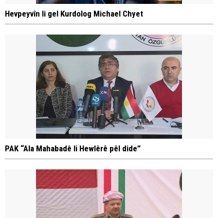
Hevpeyvîn li gel Kurdolog Michael Chyet
PAK “Ala Mahabadê li Hewlêrê pêl dide”